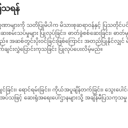
ပြသရန်
များကို သတိပြုမိပါက မိသားစုဆရာဝန်နှင့် ပြသတိုင်ပင်
စမ်းသပ်မှုများ ပြုလုပ်ခြင်း၊ ဓာတ်ခွဲစစ်ဆေးခြင်း၊ ဓာတ်မှန်
ည်။ အဆစ်တွင်းပိုးဝင်ခြင်းဖြစ်ကြောင်း အတည်ပြုနိုင်လျှင် 
်ချင်းလွှဲပြောင်းကုသခြင်း ပြုလုပ်ပေးလိမ့်မည်။
်ခြင်း၊ ရောင်ရမ်းခြင်း၊ ကိုယ်အပူချိန်တက်ခြင်း၊ သွေးပေါင်
အပ်သဖြင့် ဆေးရုံအရေးပေါ်ဌာနများသို့ အချိန်မီပြသကုသမှု