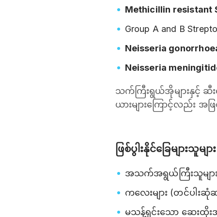
Methicillin resistant
Group A and B Strept
Neisseria gonorrhoe
Neisseria meningiti
သက်ကြီးရွယ်အိုများနှင့် ဆ
ယားများကြောင့်လည်း အဖြ
ဖြစ်ပွါးနိုင်ခြေများသူများ
အသက်အရွယ်ကြီးသူများ (ဒ
ကလေးများ (တင်ပါးဆုံဆ
မသန့်ရှင်းသော ဆေးထိုးအပ်