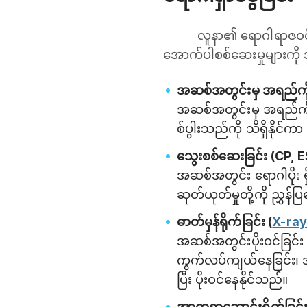
လူနာ၏ ရောဂါရာဇဝင် 
အောက်ပါစစ်ဆေးမှုများကို 
အဆစ်အတွင်းမှ အရည်ကို
အဆစ်အတွင်းမှ အရည်ကို စစ
စ်ပွါးသည်ကို သိရှိနိုင်
သွေးစစ်ဆေးခြင်း (CP, 
အဆစ်အတွင်း ရောဂါပိုး ရှိမ
ဆုတ်ယုတ်မှုတို့ကို ညွှန်ပ
ဓာတ်မှန်ရိုက်ခြင်း (
X-ra
အဆစ်အတွင်းပိုးဝင်ခြင်း 
ကွက်လပ်ကျယ်နေခြင်း၊ အ
ပြီး ပိုးဝင်နေနိုင်သည်။
အာထရာဆောင်းရိုက်ခြင်း