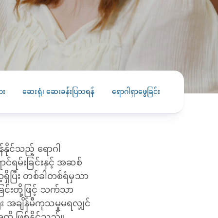
PRESS RELEASE
29 AUG 2024
DISEASES AND CONDITIONS
CLL HEALTH unveils
22 APR 2026
Shin Saw Pu Clinic in
Melioidosis (မယ်လီယွိုက်ဒိုး
Yangon, advancing
er
ဆစ် ပြင်းထန်ကူးစက်ရောဂါ)
primary care
gh
ား
ဆေးရုံ၊ ဆေးခန်းပြသရန်
ရောဂါရှာဖွေခြင်း
ကုသခြင်း
services
ဘက်တီးရီးယားပိုးကြောင့်ဖြစ်သော မယ်
gyin
လီယွိုက်ဒိုးဆစ် ပြင်းထန်
 and
Yangon, Myanmar, 29
ကူးစက်ရောဂါ...
August 2024 — CLL
HEALTH is delighted to
နိုင်သည့် ရောဂါ
8
announce the...
L
်ရမ်းခြင်းနှင့် အဆစ်
o
့ရှိပြီး တစ်ခါတစ်ရံမှသာ
ြင်းတို့ဖြင့် သက်သာ
 အချိန်မီကုသမှုမရလျှင်
အထိ ဖြစ်နိုင်သည်။