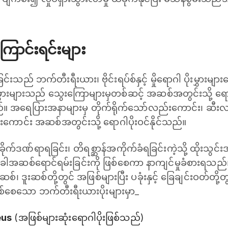
ောင်းရင်းများ
းသည် ဘက်တီးရီးယား၊ ဗိုင်းရပ်စ်နှင့် မှိုရောဂါ ပိုးမွှားများ
းမွှားများသည် သွေးကြောများမှတစ်ဆင့် အဆစ်အတွင်းသို့ ရော
သည်။ အရေပြားအနာများမှ တိုက်ရိုက်သော်လည်းကောင်း၊ ဆီးလမ်
းကောင်း အဆစ်အတွင်းသို့ ရောဂါပိုးဝင်နိုင်သည်။
ုက်ဒဏ်ရာရခြင်း၊ တိရစ္ဆာန်အကိုက်ခံရခြင်းကဲ့သို့ ထိုးသွ
အခါအဆစ်ရောင်ရမ်းခြင်းကို ဖြစ်စေကာ နာကျင်မှုခံစားရသည်
်၊ ဒူးဆစ်တို့တွင် အဖြစ်များပြီး ပခုံးနှင့် ခြေချင်းဝတ်တို
ြစ်စေသော ဘက်တီးရီးယားပိုးများမှာ_
eus
(အဖြစ်များဆုံးရောဂါပိုးဖြစ်သည်)