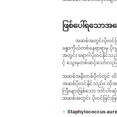
ဖြစ်ပေါ်ရသောအကြ
အဆစ်အတွင်းပိုးဝင်ခြင်
ခန္ဓာကိုယ်တစ်နေရာရာမှ ပို
အတွင်း ရောဂါပိုးဝင်နိုင်
င့် သွေးမှတစ်ဆင့်သော်လည်
အဆစ်အနီးတစ်ဝိုက်တွင် ထိခိ
အဆစ်ပိုးဝင်နိုင်သည်။ ထို
ကြီးများဖြစ်သော တင်ပါးဆုံဆစ
အဆစ်အတွင်း ပိုးဝင်ခြင်းဖ
Staphylococcus aur