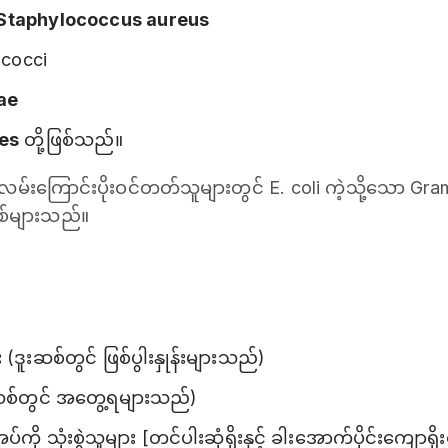
Staphylococcus aureus
ococci
ae
des
တို့ဖြစ်သည်။
ီးလမ်းကြောင်းပိုးဝင်တတ်သူများတွင် E. coli ကဲ့သို့သော G
စ်များသည်။
ူးဆစ်တွင် ဖြစ်ပွါးနှုန်းများသည်)
စ်တွင် အတွေ့ရများသည်)
ကို သုံးစွဲသူများ [တင်ပါးဆုံရိုးနှင့် ခါးအောက်ပိုင်းကျော