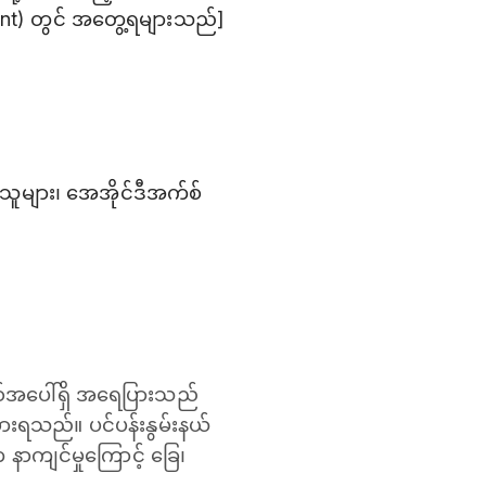
 joint) တွင် အတွေ့ရများသည်]
သူများ၊ အေအိုင်ဒီအက်စ်
စ်အပေါ်ရှိ အရေပြားသည်
ခံစားရသည်။ ပင်ပန်းနွမ်းနယ်
နာကျင်မှုကြောင့် ခြေ၊