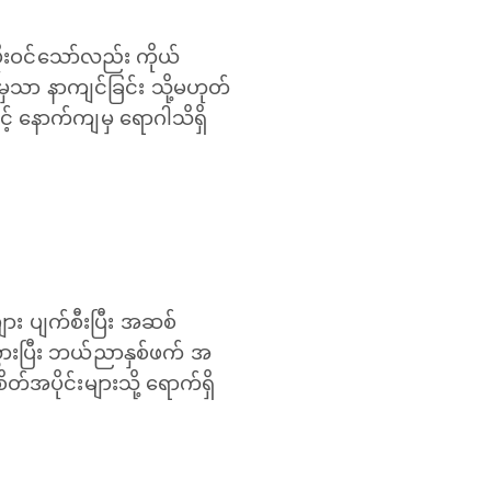
ုးဝင်သော်လည်း ကိုယ်
ါမှသာ နာကျင်ခြင်း သို့မဟုတ်
 နောက်ကျမှ ရောဂါသိရှိ
ား ပျက်စီးပြီး အဆစ်
ိုသွားပြီး ဘယ်ညာနှစ်ဖက် အ
အပိုင်းများသို့ ရောက်ရှိ