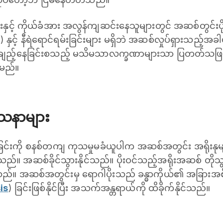
ှင့် ကိုယ်ခံအား အလွန်ကျဆင်းနေသူများတွင် အဆစ်တွင်းပိ
း) နှင့် နီရဲရောင်ရမ်းခြင်းများ မရှိဘဲ အဆစ်လှုပ်ရှားသည့်အခ
းချည့်နေခြင်းစသည့် မသိမသာလက္ခဏာများသာ ပြတတ်သဖြင့်
ရမည်။
ဿနာများ
ြင်းကို စနစ်တကျ ကုသမှုမခံယူပါက အဆစ်အတွင်း အရိုးနုမျ
်နိုင်သည်။ အဆစ်ခိုင်သွားနိုင်သည်။ ပိုးဝင်သည့်အရိုးအဆစ် တ
်သည်။ အဆစ်အတွင်းမှ ရောဂါပိုးသည် ခန္ဓာကိုယ်၏ အခြားအစိတ်
is
) ခြင်းဖြစ်နိုင်ပြီး အသက်အန္တရာယ်ကို ထိခိုက်နိုင်သည်။