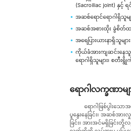
(Sacroiliac joint) နှင့်
အဆစ်ရောင်ရောဂါရှိသူမျ
အဆစ်အစားထိုး ခွဲစိတ်ထ
အရေပြားယားနာရှိသူများ
ကိုယ်ခံအားကျဆင်းနေသူမ
ရောဂါရှိသူများ၊ စတီးရွို
ရောဂါလက္ခဏာမျ
ရောဂါဖြစ်ပွါးသောအဆ
ပူနွေးနေခြင်း၊ အဆစ်အားလှုပ်
ခြင်း၊ အားအင်မရှိခြင်းတို
လက်တို့ကို လှုပ်ရှားမှု မ