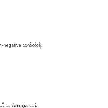
ram-negative ဘက်တီးရီး
ရိုးတို့ ဆက်သည့်အဆစ်