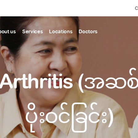
C
bout us
Services
Locations
Doctors
Find Health articles by first letter
News & Ann
Our clinics
Our featured
 Arthritis (အဆစ
ealthcare
A
B
C
D
E
F
G
H
I
J
K
well-being
well-being
Dedicated to providing
Trusted care for every 
L
M
N
O
P
Q
R
S
T
U
V
healthcare services
W
X
Y
Z
#
Primary c
pmental screening
Shin Saw Pu Cl
ပိုးဝင်ခြင်း)
Comprehensive 
Or search by keyword
tics
to elderly stag
A Top-Tier Primary Car
needed
Local and Expatriate F
ALL ARTICLES
y care