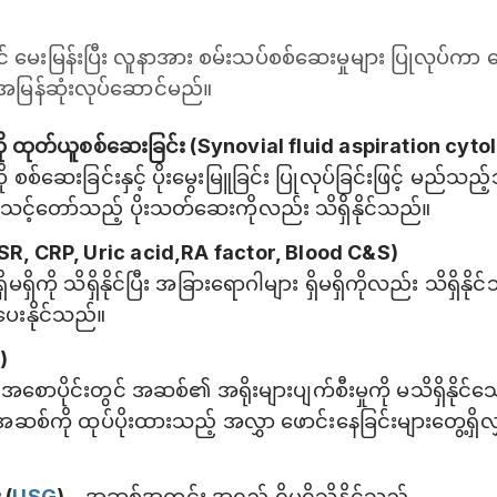
မေးမြန်းပြီး လူနာအား စမ်းသပ်စစ်ဆေးမှုများ ပြုလုပ်ကာ ရ
အမြန်ဆုံးလုပ်ဆောင်မည်။
 ထုတ်ယူစစ်ဆေးခြင်း (Synovial fluid aspiration cyt
်ဆေးခြင်းနှင့် ပိုးမွေးမြူခြင်း ပြုလုပ်ခြင်းဖြင့် မည်သည်
ကာ သင့်တော်သည့် ပိုးသတ်ဆေးကိုလည်း သိရှိနိုင်သည်။
ESR, CRP, Uric acid,RA factor, Blood C&S)
ရှိကို သိရှိနိုင်ပြီး အခြားရောဂါများ ရှိမရှိကိုလည်း သိရှိနိ
ြပေးနိုင်သည်။
y
)
အစောပိုင်းတွင် အဆစ်၏ အရိုးများပျက်စီးမှုကို မသိရှိနိုင်သ
ဆစ်ကို ထုပ်ပိုးထားသည့် အလွှာ ဖောင်းနေခြင်းများတွေ့ရှ
 (
USG
)
_ အဆစ်အတွင်း အရည် ရှိမရှိသိနိုင်သည်