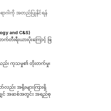
ောဂါကို အတည်ပြုနိုင်ရန်
ology and C&S)
့ဘက်တီးရီးယားပိုးကြောင့် ဖြ
ုင်သည်၊ ကုသမှု၏ တိုးတက်မှု၊
ော်လည်း အရိုးများကြားရှိ
ိလျှင် အဆစ်အတွင်း အရည်စု