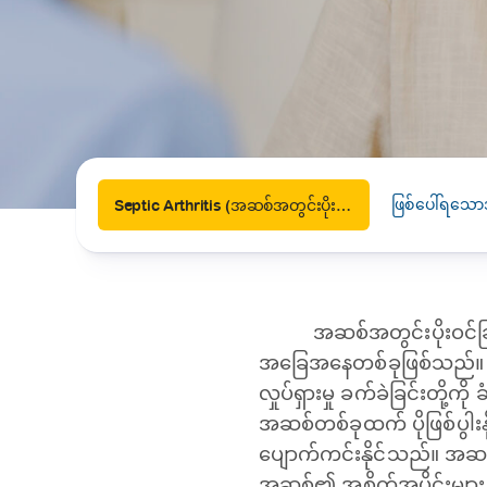
News
Drugs and Supplements
Rehabilitation
Health 
Laboratories
Accurate and reliable diagnostic testing services
Healthy Lifestyles
Medical travel offices
One-stop medical referral services
ဖြစ်ပေါ်ရသော
Septic Arthritis (အဆစ်အတွင်းပိုးဝင်ခြင်း)
အဆစ်အတွင်းပိုးဝင်ခြ
အခြေအနေတစ်ခုဖြစ်သည်။ အဆ
လှုပ်ရှားမှု ခက်ခဲခြင်းတို
အဆစ်တစ်ခုထက် ပိုဖြစ်ပွါးန
ပျောက်ကင်းနိုင်သည်။ အဆစ်
အဆစ်၏ အစိတ်အပိုင်းများ ပျ