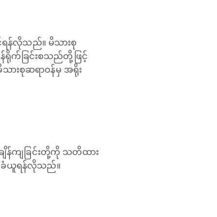
ရန်လိုသည်။ မိသားစု
ရိုက်ခြင်းစသည်တို့ဖြင့်
မိသားစုဆရာဝန်မှ အရိုး
ချိန်ကျခြင်းတို့ကို သတိထား
 ခံယူရန်လိုသည်။