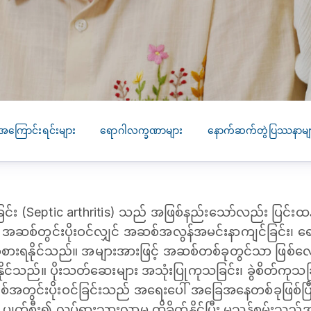
SEARCH
screening
PRESS RELEASE
16 JAN 2026
CLL HEALTH
Strengthens
Presence in Upp
Myanmar Throu
အကြောင်းရင်းများ
ရောဂါလက္ခဏာများ
နောက်ဆက်တွဲပြဿနာမျ
Acquisition of In
Phyu Laboratory
Clinic
င်း (Septic arthritis) သည် အဖြစ်နည်းသော်လည်း ပြင်းထန်
Yangon, Myanmar, 
January 2026 — CL
စ်တွင်းပိုးဝင်လျှင် အဆစ်အလွန်အမင်းနာကျင်ခြင်း၊ ရောင
HEALTH is pleased t
့ကို ခံစားရနိုင်သည်။ အများအားဖြင့် အဆစ်တစ်ခုတွင်သာ ဖြစ်လေ
announce the...
ိုင်သည်။ ပိုးသတ်ဆေးများ အသုံးပြုကုသခြင်း၊ ခွဲစိတ်ကုသခ
အတွင်းပိုးဝင်ခြင်းသည် အရေးပေါ် အခြေအနေတစ်ခုဖြစ်ပြီး
က်စီး၍ လှုပ်ရှားသွားလာမှု ထိခိုက်နိုင်ပြီး မသန်စွမ်းသည်