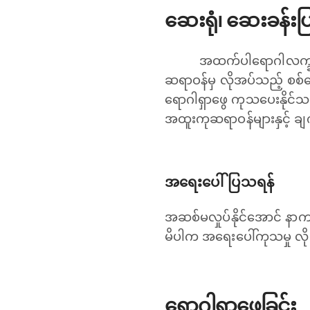
ဆေးရုံ၊ ဆေးခန်း
အထက်ပါရောဂါလက္ခဏာ
ဆရာဝန်မှ လိုအပ်သည့် စစ်ဆေး
ရောဂါရှာ‌ဖွေ ကုသပေးနိုင်သ
အထူးကုဆရာဝန်များနှင့် ချက
အရေးပေါ်ပြသရန်
အဆစ်မလှုပ်နိုင်အောင် နာကျင
မိပါက အရေးပေါ်ကုသမှု လို
ရောဂါရှာဖွေခြင်း