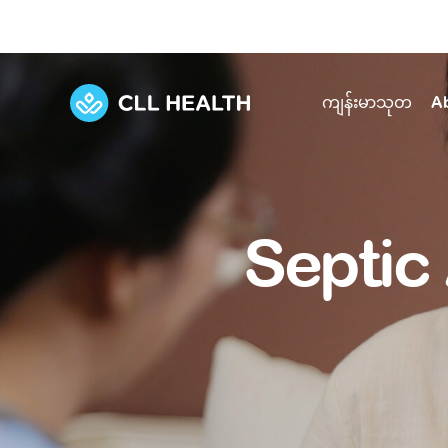
ကျန်းမာသုတ
A
Explore Services
Our Facilities
View all health articles
About us
Septic
Discover our commitment to transforming h
Comprehensive care for your health and 
Comprehensive care for your health and 
Emergencies
Our history
Diseases and Conditions
Primary care
Our polyclinics
Develo
Quality primary and specialty care near you
Symptoms
Careers
Immunisation
Diagnos
Our clinics
Tests and Procedures
Digestive care
Fertilit
Diagnostics and treatment in one place