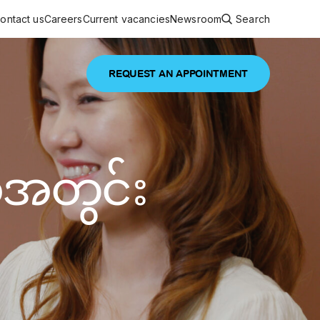
ontact us
Careers
Current vacancies
Newsroom
Search
REQUEST AN APPOINTMENT
ouncements
 services
Featured article
်အတွင်း
 comprehensive interdisciplinary
stage of life
are
inic
and continuing health care from prenatal
es, coordinating with specialists as
e Facility Inaugurated in Yangon for
amilies