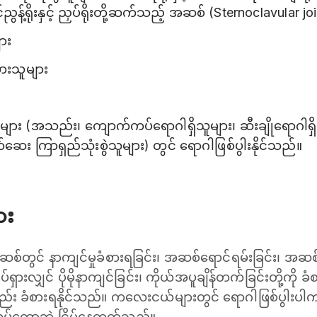
 ရင်ညွန့်ရိုးနှင့် ညှပ်ရိုးတို့ဆက်သည့် အဆစ် (Sternoclavular
ား
ားသူများ
ျား (အသည်း၊ ကျောက်ကပ်ရောဂါရှိသူများ၊ ဆီးချိုရောဂါရှိ
က်ဆေး ကြာရှည်သုံးစွဲသူများ) တွင် ရောဂါဖြစ်ပွါးနိုင်သည်။
ား
စ်တွင် နာကျင်မှုခံစားရခြင်း၊ အဆစ်ရောင်ရမ်းခြင်း၊ အဆ
ရှားလျှင် ပိုမိုနာကျင်ခြင်း၊ ကိုယ်အပူချိန်တက်ခြင်းတို့ကို 
့လည်း ခံစားရနိုင်သည်။ ကလေးငယ်များတွင် ရောဂါဖြစ်ပွါးပါက 
ပြုလုပ်တော့ဘဲ ငြိမ်နေတတ်သည်။