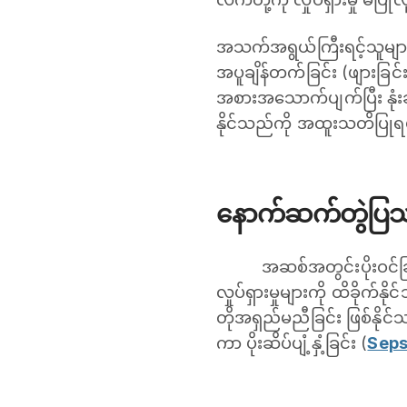
အသက်အရွယ်ကြီးရင့်သူများန
အပူချိန်တက်ခြင်း (ဖျားခြင်
အစားအသောက်ပျက်ပြီး နုံ
နိုင်သည်ကို အထူးသတိပြု
နောက်ဆက်တွဲပြ
အဆစ်အတွင်းပိုးဝင်ခ
လှုပ်ရှားမှုများကို ထိခိုက
တိုအရှည်မညီခြင်း ဖြစ်နိုင
ကာ ပိုးဆိပ်ပျံ့နှံ့ခြင်း (
Seps