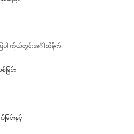
ြပါ ကိုယ်တွင်းအင်္ဂါထိခိုက်
စ်ခြင်း
ခြင်းနှင့်