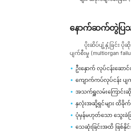
နောက်ဆက်တွဲပြ
ပိုးဆိပ်ပျံ့နှံ့ခြင်
ပျက်စီးမှု (multiorgan fai
ဦးနှောက် လုပ်ငန်းဆောင
ကျောက်ကပ်လုပ်ငန်း ပျက်စ
အသက်ရှူလမ်းကြောင်းဆိုင
နှလုံးအဆို့ရှင်များ ထိခိုက
ပုံမှန်မဟုတ်သော သွေးခဲခြ
သေဆုံးခြင်းအထိ ဖြစ်နို