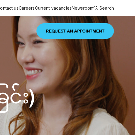
ontact us
Careers
Current vacancies
Newsroom
Search
REQUEST AN APPOINTMENT
ouncements
 services
Featured article
 comprehensive interdisciplinary
stage of life
ခြင်း)
are
inic
and continuing health care from prenatal
es, coordinating with specialists as
e Facility Inaugurated in Yangon for
amilies