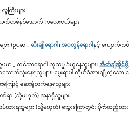
လူကြီးများ
အသက်တစ်နှစ်အောက် ကလေးငယ်များ
များ (ဥပမာ _
ဆီးချိုရောဂါ
၊
အဝလွန်ရောဂါ
နှင့် ကျောက်ကပ
(ဥပမာ _ ကင်ဆာရောဂါ ကုသမှု ခံယူနေသူများ၊
အိတ်ချ်အိုင်ဗ
ွာသောက်သုံးနေရသူများ၊ မွေးရာပါ ကိုယ်ခံအားချို့တဲ့သော ရ
ကြောင့် ဆေးရုံတက်နေရသူများ
်ရာ (သို့မဟုတ်) အနာရှိသူများ
 တပ်ထားရသူများ (သို့မဟုတ်) သွေးကြောတွင်း ပိုက်ထည့်ထ