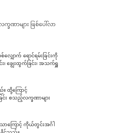
ာဂါလက္ခဏာများ ဖြစ်ပေါ်လာ
ယ်တစ်လျှောက် ရောင်ရမ်းခြင်းကို
်း၊ ချွေးထွက်ခြင်း၊ အသက်ရှူ
်။ ထို့ကြောင့်
းခြင်း စသည့်လက္ခဏာများ
ာကြောင့် ကိုယ်တွင်းအင်္ဂါ
ေနိုင်သည်။