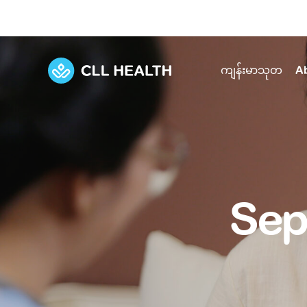
ကျန်းမာသုတ
A
Explore Services
Our Facilities
View all health articles
About us
Discover our commitment to transforming h
Comprehensive care for your health and 
Comprehensive care for your health and 
Emergencies
Sepsi
Our history
Diseases and Conditions
Primary care
Our polyclinics
Develo
Quality primary and specialty care near you
Symptoms
Careers
Immunisation
Diagnos
Our clinics
Tests and Procedures
Digestive care
Fertilit
Diagnostics and treatment in one place