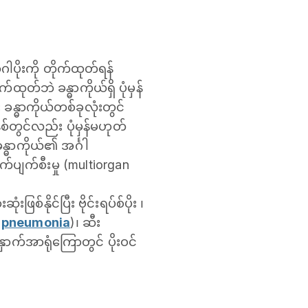
ဂါပိုးကို တိုက်ထုတ်ရန်
ုတ်ဘဲ ခန္ဓာကိုယ်ရှိ ပုံမှန်
း ခန္ဓာကိုယ်တစ်ခုလုံးတွင်
စ်တွင်လည်း ပုံမှန်မဟုတ်
န္ဓာကိုယ်၏ အင်္ဂါ
ုက်ပျက်စီးမှု (multiorgan
စ်နိုင်ပြီး ဗိုင်းရပ်စ်ပိုး ၊
–
pneumonia
)၊ ဆီး
ှောက်အာရုံကြောတွင် ပိုးဝင်