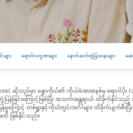
SEARCH
screening
PRESS RELEASE
16 JAN 2026
CLL HEALTH
Strengthens
Presence in Upp
Myanmar Throu
်းများ
ရောဂါလက္ခဏာများ
နောက်ဆက်တွဲပြဿနာများ
ဆေး
Acquisition of In
Phyu Laboratory
Clinic
 (Sepsis) ဆိုသည်မှာ ခန္ဓာကိုယ်၏ ကိုယ်ခံအားစနစ်မှ ရောဂါပိုး (ဘ
Yangon, Myanmar, 
January 2026 — CL
်ကဲကဲ တုံ့ပြန်ခြင်းကြောင့်ဖြစ်ပြီး အသက်အန္တရာယ် ထိခိုက်နို
HEALTH is pleased t
်မှုကြောင့် တစ်ရှူးနှင့်ကိုယ်တွင်းအင်္ဂါများ ထိခိုက်ပျက်စီးပြီ
announce the...
ိ ဖြစ်နိုင်သည်။