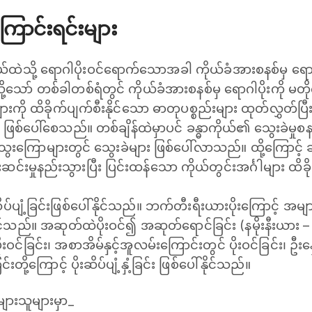
ောင်းရင်းများ
ာကိုယ်ထဲသို့ ရောဂါပိုးဝင်ရောက်သောအခါ ကိုယ်ခံအားစနစ်မှ ရော
သော် တစ်ခါတစ်ရံတွင် ကိုယ်ခံအားစနစ်မှ ‌ရောဂါပိုးကို မတိုက်ထ
ါများကို ထိခိုက်ပျက်စီးနိုင်သော ဓာတုပစ္စည်းများ ထုတ်လွှတ်ပြီ
 ဖြစ်ပေါ်စေသည်။ တစ်ချိန်ထဲမှာပင် ခန္ဓာကိုယ်၏ သွေးခဲမှုစန
 သွေးကြောများတွင် သွေးခဲများ ဖြစ်ပေါ်လာသည်။ ထို့ကြောင့် ခ
းဆင်းမှုနည်းသွားပြီး ပြင်းထန်သော ကိုယ်တွင်းအင်္ဂါများ ထိခိ
ပျံ့ခြင်းဖြစ်ပေါ်နိုင်သည်။ ဘက်တီးရီးယားပိုးကြောင့် အများဆုံးဖြ
်နိုင်သည်။ အဆုတ်ထဲပိုးဝင်၍ အဆုတ်ရောင်ခြင်း (နမိုးနီးယား 
ဝင်ခြင်း၊ အစာအိမ်နှင့်အူလမ်းကြောင်းတွင် ပိုးဝင်ခြင်း၊ ဦးန
းတို့ကြောင့် ပိုးဆိပ်ပျံ့နှံ့ခြင်း ဖြစ်ပေါ်နိုင်သည်။
ခြေများသူများမှာ_