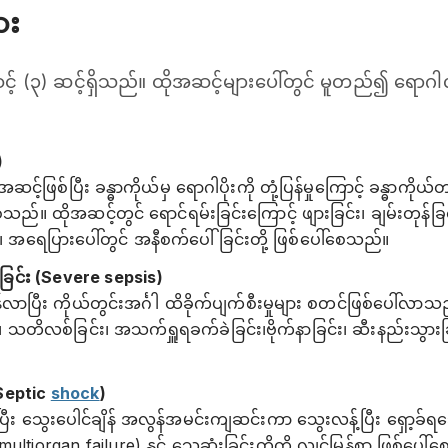
ား
်း အဆင့် (၃) ဆင့်ရှိသည်။ ထိုအဆင့်များပေါ်တွင် မူတည်၍ ‌ရေ
)
အဆင့်ဖြစ်ပြီး ခန္ဓာကိုယ်မှ ရောဂါပိုးကို တုံ့ပြန်မှုကြောင့် ခန္ဓာကို
်။ ထိုအဆင့်တွင် ရောင်ရမ်းခြင်းကြောင့် ဖျားခြင်း၊ ချမ်းတုန်ခြင
ခြင်း၊ အရေပြားပေါ်တွင် အနီစက်ပေါ်ခြင်းတို့ ဖြစ်ပေါ်စေသည်။
ှံ့ခြင်း (Severe sepsis)
န်လာပြီး ကိုယ်တွင်းအင်္ဂါ ထိခိုက်ပျက်စီးမှုများ စတင်ဖြစ်ပေါ်လာသည
သတိလစ်ခြင်း၊ အသက်ရှူရခက်ခဲခြင်း၊ဗိုက်နာခြင်း၊ ဆီးနည်းသွာ
 (Septic
shock
)
ြီး သွေးပေါင်ချိန် အလွန်အမင်းကျဆင်းကာ သွေးလန့်ပြီး ရှော့ခ်ရသေ
multiorgan failure) နှင့် သေဆုံးခြင်းတို့ကို လျင်မြန်စွာ ဖြစ်ပေါ်စ