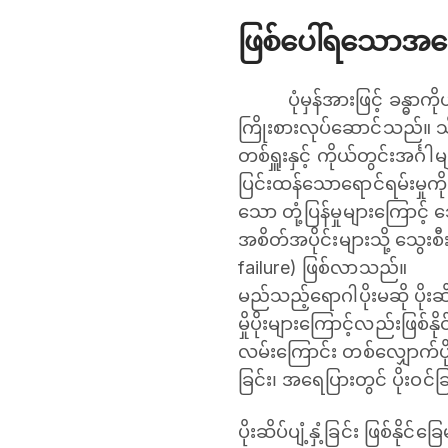
ဖြစ်ပေါ်ရသောအကြ
ပုံမှန်အားဖြင့် ခန္ဓ
ကြိုးစားလုပ်ဆောင်သည်။ သို့
တစ်ရှူးနှင့် ကိုယ်တွင်းအင်္ဂ
ပြင်းထန်သောရောင်ရမ်းမှုကို
သော တုံ့ပြန်မှုများကြောင့်
အစိတ်အပိုင်းများသို့ သွေးစီ
failure) ဖြစ်လာသည်။
မည်သည့်ရောဂါပိုးမဆို ပိုးဆိပ်
မှိုပိုးများကြောင့်လည်းဖြစ
လမ်းကြောင်း တစ်လျှောက်ပိုး
ခြင်း၊ အရေပြားတွင် ပိုးဝင်ခြင်
ပိုးဆိပ်ပျံ့နှံ့ခြင်း ဖြစ်နိုင်