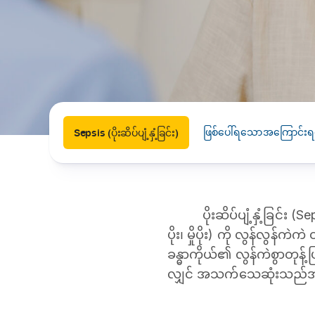
News
Drugs and Supplements
Rehabilitation
Health 
Laboratories
Accurate and reliable diagnostic testing services
Healthy Lifestyles
Medical travel offices
One-stop medical referral services
ဖြစ်ပေါ်ရသောအကြောင်းရင
Sepsis (ပိုးဆိပ်ပျံ့နှံ့ခြင်း)
ပိုးဆိပ်ပျံ့နှံ့ခြင်း
ပိုး၊ မှိုပိုး) ကို လွန်လွန
ခန္ဓာကိုယ်၏ လွန်ကဲစွာတုန့်ပြန
လျှင် အသက်သေဆုံးသည်အထ