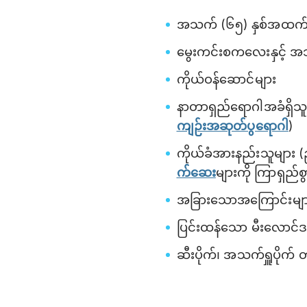
အသက် (၆၅) နှစ်အထက် 
မွေးကင်းစကလေးနှင့် 
ကိုယ်ဝန်ဆောင်များ
နာတာရှည်ရောဂါအခံရှိသူ
ကျဉ်းအဆုတ်ပွရောဂါ
)
ကိုယ်ခံအားနည်းသူများ 
က်ဆေး
များကို ကြာရှည်စ
အခြားသောအကြောင်းများ
ပြင်းထန်သော မီးလောင်ဒဏ
ဆီးပိုက်၊ အသက်ရှူပိုက်