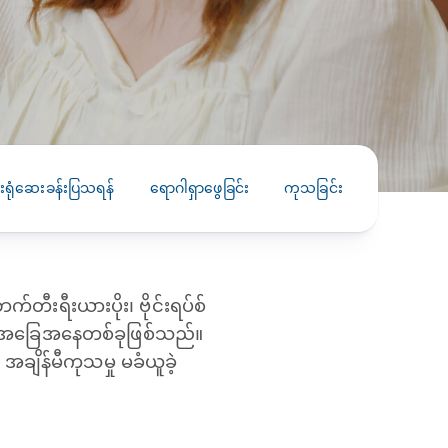
PRESS RELEASE
29 AUG 2024
DISEASES AND CONDITIONS
CLL HEALTH unveils
22 APR 2026
Shin Saw Pu Clinic in
Melioidosis (မယ်လီယွိုက်ဒိုး
Yangon, advancing
er
ဆစ် ပြင်းထန်ကူးစက်ရောဂါ)
primary care
gh
ရုံဆေးခန်းပြသရန်
ရောဂါရှာဖွေခြင်း
ကုသခြင်း
ကာကွယ်ခြင
services
ဘက်တီးရီးယားပိုးကြောင့်ဖြစ်သော မယ်
gyin
လီယွိုက်ဒိုးဆစ် ပြင်းထန်
 and
Yangon, Myanmar, 29
ကူးစက်ရောဂါ...
August 2024 — CLL
HEALTH is delighted to
က်တီးရီးယားပိုး၊ ဗိုင်းရပ်စ်
8
announce the...
L
င်သည့် အခြေအနေတစ်ခုဖြစ်သည်။
o
း အချိန်မီကုသမှု မခံယူခဲ့