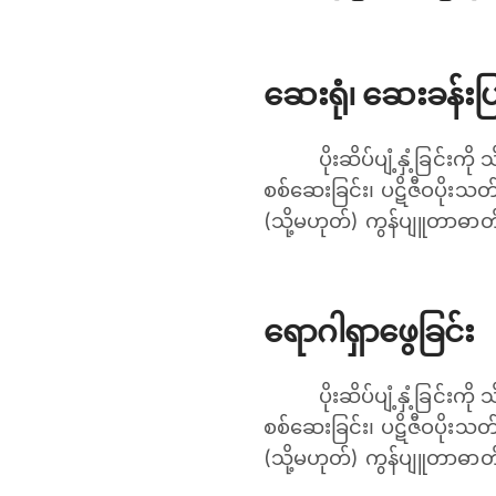
ဆေးရုံ၊ ဆေးခန်း
ပိုးဆိပ်ပျံ့နှံ့ခြင်း
စစ်ဆေးခြင်း၊ ပဋိဇီဝပိုးသတ်ဆ
(သို့မဟုတ်) ကွန်ပျူတာဓာတ်
ရောဂါရှာဖွေခြင်း
ပိုးဆိပ်ပျံ့နှံ့ခြင်း
စစ်ဆေးခြင်း၊ ပဋိဇီဝပိုးသတ်ဆ
(သို့မဟုတ်) ကွန်ပျူတာဓာတ