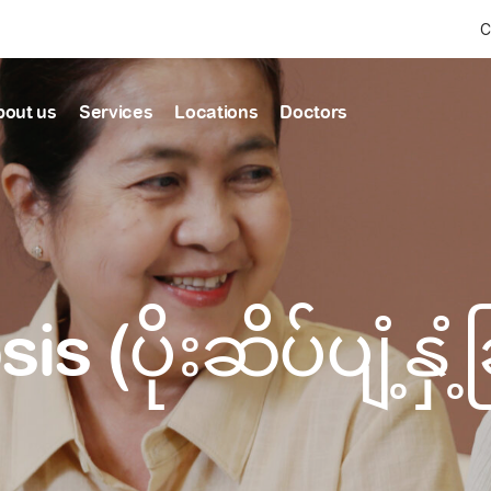
C
bout us
Services
Locations
Doctors
Find Health articles by first letter
News & Ann
Our clinics
Our featured
ealthcare
A
B
C
D
E
F
G
H
I
J
K
well-being
well-being
Dedicated to providing
Trusted care for every 
L
M
N
O
P
Q
R
S
T
U
V
healthcare services
W
X
Y
Z
#
s (ပိုးဆိပ်ပျံ့နှံ့
Primary c
pmental screening
Shin Saw Pu Cl
Comprehensive 
Or search by keyword
tics
to elderly stag
A Top-Tier Primary Car
needed
Local and Expatriate F
ALL ARTICLES
y care