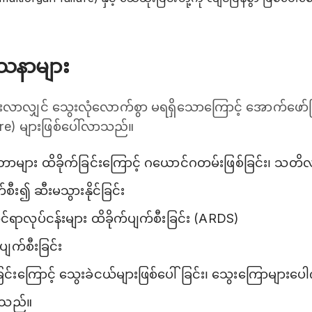
ဿနာများ
း ပိုဆိုးလာလျှင် သွေးလုံလောက်စွာ မရရှိသောကြောင့် အောက်ဖော်ပ
lure) များဖြစ်ပေါ်လာသည်။
်တာများ ထိခိုက်ခြင်းကြောင့် ဂယောင်ဂတမ်းဖြစ်ခြင်း၊ သတိလ
ီး၍ ဆီးမသွားနိုင်ခြင်း
်ရာလုပ်ငန်းများ ထိခိုက်ပျက်စီးခြင်း (ARDS)
်ပျက်စီးခြင်း
င်းကြောင့် သွေးခဲငယ်များဖြစ်ပေါ်ခြင်း၊ သွေးကြောများပေါက်
င်သည်။