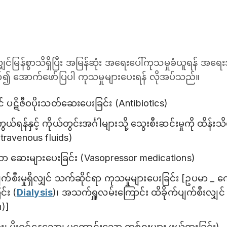
ကို လျှင်မြန်စွာသိရှိပြီး အမြန်ဆုံး အ‌ရေးပေါ်ကုသမှုခံယူရန် အရ
ံတက်၍ အောက်ဖော်ပြပါ ကုသမှုများပေးရန် လိုအပ်သည်။
် ပဋိဇီဝပိုးသတ်ဆေးပေးခြင်း (Antibiotics)
်ရန်နှင့် ကိုယ်တွင်းအင်္ဂါများသို့ သွေးစီးဆင်းမှုကို ထိန်း
ntravenous fluids)
ာ ဆေးများပေးခြင်း (Vasopressor medications)
ပျက်စီးမှုရှိလျှင် သက်ဆိုင်ရာ ကုသမှုများပေးခြင်း [ဥပမာ _
်း (
Dialysis
)၊ အသက်ရှူလမ်းကြောင်း ထိခိုက်ပျက်စီးလျှင
n)]
ား၊ ပိုးဝင်နေသော၊ မကောင်းသော တစ်ရှူးများ ဖယ်ရှားခြင်း)