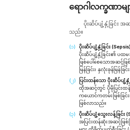
ရောဂါလက္ခဏာမျ
ပိုးဆိပ်ပျံ့နှံ့ခြင
သည်။
ပိုးဆိပ်ပျံ့နှံ့ခြင်း (Sepsis
ပိုးဆိပ်ပျံ့နှံ့ခြင်း၏ ပထမ
ဖြစ်ပေါ်စေသောအဆင့်ဖြစ်သည
မြန်ခြင်း၊ နှလုံးခုန်မြန်
ပြင်းထန်သော ပိုးဆိပ်ပျံ့န
ထိုအဆင့်တွင် ပိုမိုပြင်းထ
ကယောင်ကတမ်းဖြစ်ခြင်း၊ 
ဖြစ်လာသည်။
ပိုးဆိပ်ပျံ့သွေးလန့်ခြင်း
အပြင်းထန်ဆုံးအဆင့်ဖြစ်ပ
များ ထိခိုက်ပျက်စီးခြင်း (