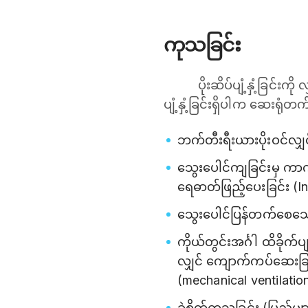
ကုသခြင်း
ပိုးဆိပ်ပျံ့နှံ့ခြင်း
ပျံ့နှံ့ခြင်းရှိပါက ဆေးရု
ဘက်တီးရီးယားပိုးဝင်လျှင
သွေးပေါင်ကျခြင်းမှ ကာကွယ
ရေဓာတ်ဖြည့်ပေးခြင်း (I
သွေးပေါင်ပြန်တက်စေသေ
ကိုယ်တွင်းအင်္ဂါ ထိခိုက်
လျှင် ကျောက်ကပ်ဆေးခြင
(mechanical ventilatio
ခွဲစိတ်ကုသခြင်း (ပြည်မျ