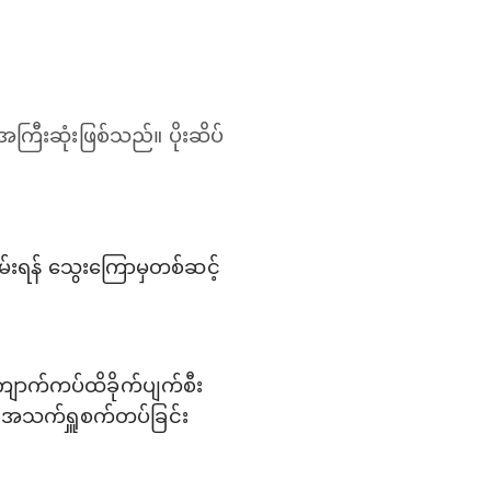
ေးအကြီးဆုံးဖြစ်သည်။ ပိုးဆိပ်
သိမ်းရန် သွေးကြောမှတစ်ဆင့်
 ကျောက်ကပ်ထိခိုက်ပျက်စီး
် အသက်ရှူစက်တပ်ခြင်း