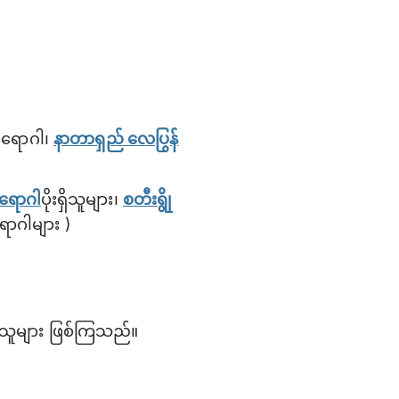
်ရောဂါ၊
နာတာရှည် လေပြွန်
ွီရောဂါ
ပိုးရှိသူများ၊
စတီးရွို
ောဂါများ )
ားသူများ ဖြစ်ကြသည်။