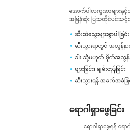
အောက်ပါလက္ခဏာများနှင့်တွ
အမြန်ဆုံး ပြသတိုင်ပင်သင့
ဆီးထဲသွေးများစွာပါခြင်း
ဆီးသွားရာတွင် အလွန်နာက
ခါး သို့မဟုတ် ဗိုက်အလွန
ဖျားခြင်း၊ ချမ်းတုန်ခြင်း
ဆီးသွားရန် အခက်အခဲဖြစ်
ရောဂါရှာဖွေခြင်း
ရောဂါရှာဖွေရန် ရောဂါ