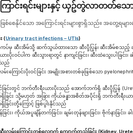
ောင်းရင်းများနှင့် ယှဥ်တွဲလာတတ်သ
ု ဖြစ်စေနိုင်သော အကြောင်းရင်းများစွာရှိသည်။ အတွေ့ရမျာ
း (
Urinary tract infections – UTIs
)
်မှ ဆီးအိမ်သို့ ဆက်သွယ်ထားသော ဆီးပို့ပြွန်၊ ဆီးအိမ်စသည့် 
ယားပိုးဝင်ပါက ဆီးသွားရာတွင် နာကျင်ခြင်း၊ ဆီးထဲသွေးပါခြင်း
်သည်
ီးလမ်းကြောင်းပိုးဝင်ခြင်း အမျိုးအစားတစ်ခုဖြစ်သော pyelonephr
်ခြင်းတွင် ဘက်တီးရီးယားပိုးသည် အောက်ဘက်ရှိ ဆီးပို့ပြွန် (Uret
ှိခြင်း သို့မဟုတ် အခြား ကိုယ်ခန္ဓာအစိတ်အပိုင်းရှိ ဘက်တီးရီးယ
ခြင်းတို့ကြောင့် ဖြစ်ပွါးနိုင်သည်
န်ခြင်း၊ ကိုယ်အပူချိန်တက်ခြင်း၊ ချမ်းတုန်ဖျားခြင်း၊ ဗိုက်နာခြင်း၊
့် ဆီးလမ်းကြောင်းတစ်လျှောက် ကျောက်တည်ခြင်း (Kidney, Uret