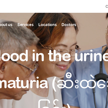
C
bout us
Services
Locations
Doctors
Find Health articles by first letter
News & Ann
Our clinics
Our featured
ood in the urin
ealthcare
A
B
C
D
E
F
G
H
I
J
K
well-being
well-being
Dedicated to providing
Trusted care for every 
L
M
N
O
P
Q
R
S
T
U
V
healthcare services
W
X
Y
Z
#
Primary c
aturia (ဆီးထဲသ
pmental screening
Shin Saw Pu Cl
Comprehensive 
Or search by keyword
tics
to elderly stag
A Top-Tier Primary Car
needed
Local and Expatriate F
ALL ARTICLES
y care