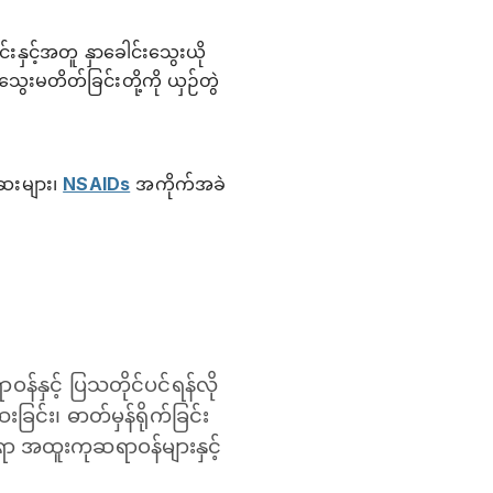
နှင့်အတူ နှာခေါင်းသွေးယို
သွေးမတိတ်ခြင်းတို့ကို ယှဉ်တွဲ
ေးများ၊
NSAIDs
အကိုက်အခဲ
်နှင့် ပြသတိုင်ပင်ရန်လို
ြင်း၊ ဓာတ်မှန်ရိုက်ခြင်း
ရာ အထူးကုဆရာဝန်များနှင့်