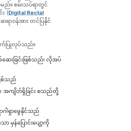
ိမ့်မည်။ စမ်းသပ်ရာတွင်
်း (
Digital Rectal
ု ဆရာဝန်အား တင်ပြနိုင်
လက်ပြုလုပ်သည်။
စစ်ဆေးခြင်းဖြစ်သည်၊ လိုအပ်
ဖြစ်သည်
 အကျိတ်ရှိခြင်း စသည်တို့
ောဂါရှာဖွေနိုင်သည်
ာ မှန်ပြောင်းပျော့ကို