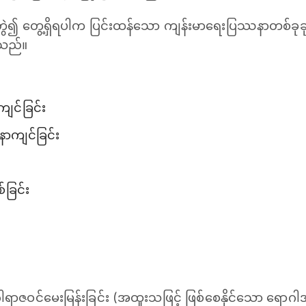
ဲ၍ တွေ့ရှိရပါက ပြင်းထန်သော ကျန်းမာရေးပြဿနာတစ်ခုခုကို
်သည်။
ျင်ခြင်း
်နာကျင်ခြင်း
ခြင်း
ရာဇဝင်မေးမြန်းခြင်း (အထူးသဖြင့် ဖြစ်စေနိုင်သော ရောဂါအခံမျ