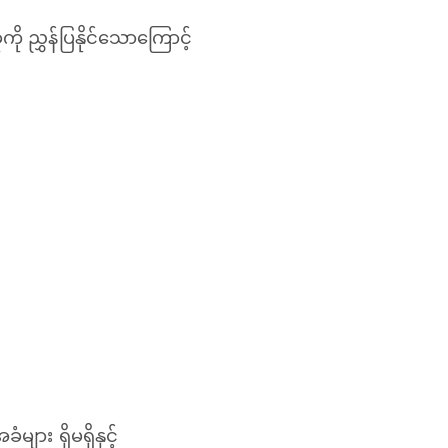
 ညွှန်ပြနိုင်သောကြောင့်
ား ရှိမရှိနှင့်