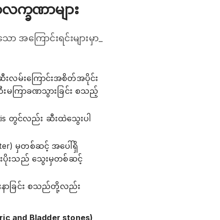
ောလက္ခဏာများ
းသော အကြောင်းရင်းများမှာ_
ဆီးလမ်းကြောင်းအစိတ်အပိုင်း
၊ ဆီးမကြာခဏသွားခြင်း စသည့်
itis တွင်လည်း ဆီးထဲသွေးပါ
er) မှတစ်ဆင့် အပေါ်ရှိ
ားပိုးသည် သွေးမှတစ်ဆင့်
 ခါးနာခြင်း စသည်တို့လည်း
eric and Bladder stones)