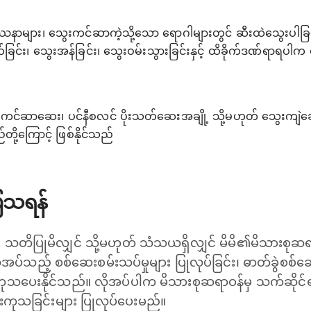
ြဿနာများ၊ သွေးကင်ဆာကဲ့သို့သော ရောဂါများတွင် ဆီးထဲသွေးပါခြင်း
က်ခြင်း၊ သွေးအန်ခြင်း၊ သွေးဝမ်းသွားခြင်းနှင့် ထိခိုက်ဒဏ်ရာရပါက 
င်ဆာဆေး၊ ပင်နီစလင် ပိုးသတ်ဆေးအချို့ သို့မဟုတ် သွေးကျဲဆ
ု့ကြောင့် ဖြစ်နိုင်သည်
ပြသရန်
သတိပြုမိလျှင် သို့မဟုတ် သံသယရှိလျှင် မိမိ၏မိသားစုဆရာဝန
်သည့် စစ်ဆေးစမ်းသပ်မှုများ ပြုလုပ်ခြင်း၊ ဓာတ်ခွဲစစ်ဆေးခ
ွေကုသပေးနိုင်သည်။ လိုအပ်ပါက မိသားစုဆရာဝန်မှ သက်ဆိုင်
ာင်းကုသခြင်းများ ပြုလုပ်ပေးမည်။