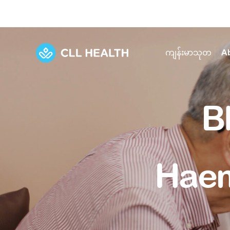
ကျန်းမာသုတ
A
Explore Services
Our Facilities
Bl
View all health articles
About us
Discover our commitment to transforming h
Comprehensive care for your health and 
Comprehensive care for your health and 
Emergencies
Our history
Haem
Diseases and Conditions
Primary care
Our polyclinics
Develo
Quality primary and specialty care near you
Symptoms
Careers
Immunisation
Diagnos
Our clinics
Tests and Procedures
Digestive care
Fertilit
Diagnostics and treatment in one place