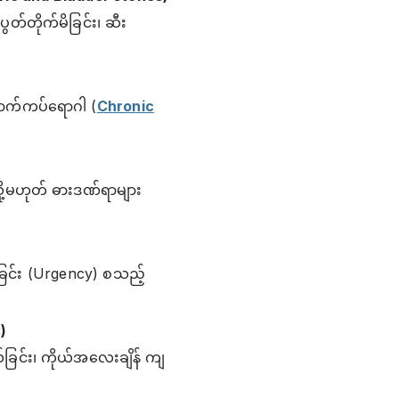
်တိုက်မိခြင်း၊ ဆီး
ောက်ကပ်ရောဂါ (
Chronic
ို့မဟုတ် ဓားဒဏ်ရာများ
ခြင်း (Urgency) စသည့်
)
်ခြင်း၊ ကိုယ်အလေးချိန် ကျ