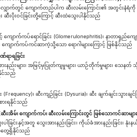
ှောက်တွင် ကျောက်တည်ပါက ဆီးလမ်းကြောင်း၏ အတွင်းနံရံကို ပွတ
း ဆီးပိုးဝင်ခြင်းတို့ကြောင့် ဆီးထဲသွေးပါနိုင်သည်
ာင့် ကျောက်ကပ်ရောင်ခြင်း (Glomerulonephritis)၊ နာတာရှည်ကျ
င့် ကျောက်ကပ်ကင်ဆာကဲ့သို့သော ရောဂါများကြောင့် ဖြစ်နိုင်သည်
ဒဏ်ရာရခြင်း
နည်းများ၊ အမြင့်မှပြုတ်ကျမှုများ၊ ယာဉ်တိုက်မှုများ၊ သေနတ် သ
နိုင်သည်
(Frequency)၊ ဆီးကျဉ်ခြင်း (Dysuria)၊ ဆီး ချက်ချင်းသွားချင်
ားရနိုင်သည်
ဆီးအိမ်၊ ကျောက်ကပ်၊ ဆီးလမ်းကြောင်းတွင် ဖြစ်သောကင်ဆာများ
ါခြင်းနှင့်အတူ သွေးအားနည်းခြင်း၊ ကိုယ်ခံအားနည်းခြင်း၊ နုံးနယ
ဲတွေ့ရှိနိုင်သည်