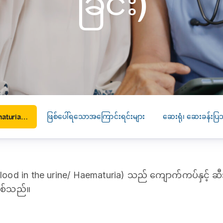
ခြင်း)
SEARCH
screening
PRESS RELEASE
16 JAN 2026
CLL HEALTH
Strengthens
Presence in Upp
Myanmar Throu
Acquisition of In
ဖြစ်ပေါ်ရသောအကြောင်းရင်းများ
ဆေးရုံ၊ ဆေးခန်းပြ
Phyu Laboratory
Blood in the urine – Haematuria (ဆီးထဲသွေးပါခြင်း)
Clinic
Yangon, Myanmar, 
January 2026 — CL
Blood in the urine/ Haematuria) သည် ကျောက်ကပ်နှင့် ဆီ
HEALTH is pleased t
ြစ်သည်။
announce the...