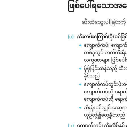
ဖြစ်ပေါ်ရသောအကြ
ဆီးထဲသွေးပါခြင်းကိ
ဆီးလမ်းကြောင်းပိုးဝင်ခြင်
ကျောက်ကပ်၊ ကျောက်ကပ
တစ်ခုတွင် ဘက်တီးရီး
လက္ခဏာများ ဖြစ်ပေါ
ပိုမိုပြင်းထန်သည့် ဆ
နိုင်သည်
ကျောက်ကပ်တွင်းပိုးဝင
ကျောက်ကပ်သို့ ရောက်ရ
ကျောက်ကပ်သို့ ရောက်ရှိ
ဆီးပိုးဝင်လျှင် အော့အ
ယှဉ်တွဲ၍တွေ့နိုင်သည်
ကျောက်ကပ်၊ ဆီးအိမ်နှင