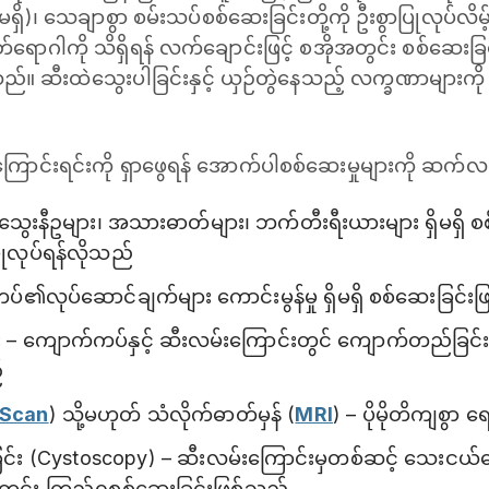
မရှိ)၊ သေချာစွာ စမ်းသပ်စစ်‌ဆေးခြင်းတို့ကို ဦးစွာပြုလုပ်လ
်ရောဂါကို သိရှိရန် လက်ချောင်းဖြင့် စအိုအတွင်း စစ်ဆေးခြင
်သည်။ ဆီးထဲသွေးပါခြင်းနှင့် ယှဉ်တွဲနေသည့် လက္ခဏာများကိ
ကြောင်းရင်းကို ရှာဖွေရန် အောက်ပါစစ်ဆေးမှုများကို ဆက်
် သွေးနီဥများ၊ အသားဓာတ်များ၊ ဘက်တီးရီးယားများ ရှိမရှိ 
ပြုလုပ်ရန်လိုသည်
ပ်၏လုပ်ဆောင်ချက်များ ကောင်းမွန်မှု ရှိမရှိ စစ်ဆေးခြင်း
– ကျောက်ကပ်နှင့် ဆီးလမ်းကြောင်းတွင် ကျောက်တည်ခြင်း၊
်
 Scan
) သို့မဟုတ် သံလိုက်ဓာတ်မှန် (
MRI
) – ပိုမိုတိကျစွာ ရ
်ခြင်း (Cystoscopy) – ဆီးလမ်းကြောင်းမှတစ်ဆင့် သေးငယ်သေ
ွင်း ကြည့်ရှုစစ်ဆေးခြင်းဖြစ်သည်