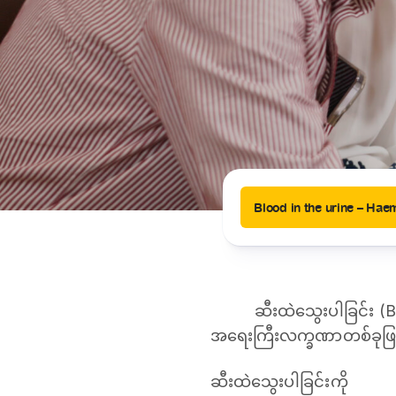
News
Drugs and Supplements
Rehabilitation
Health 
Laboratories
Accurate and reliable diagnostic testing services
Healthy Lifestyles
Medical travel offices
One-stop medical referral services
ဆီးထဲသွေးပါခြင်း (
အရေးကြီးလက္ခဏာတစ်ခုဖ
ဆီးထဲသွေးပါခြင်းကို