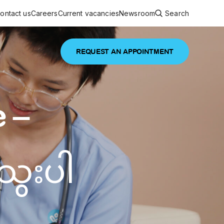
ontact us
Careers
Current vacancies
Newsroom
Search
REQUEST AN APPOINTMENT
ouncements
 services
Featured article
e –
 comprehensive interdisciplinary
stage of life
are
ွေးပါ
inic
and continuing health care from prenatal
es, coordinating with specialists as
e Facility Inaugurated in Yangon for
amilies