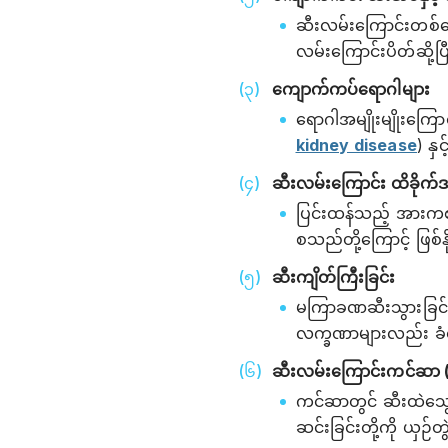
ဆီးလမ်းကြောင်းတစ်လျ
လမ်းကြောင်းပိတ်ဆို့ပြီ
ကျောက်ကပ်ရောဂါများ
ရောဂါအမျိုးမျိုးကြေ
kidney disease
) နှ
ဆီးလမ်းကြောင်း ထိခိုက်
ပြင်းထန်သည့် အားကစား
စသည်တို့ကြောင့် ဖြစ်
ဆီးကျိတ်ကြီးခြင်း
မကြာခဏဆီးသွားခြင်း 
လက္ခဏာများလည်း ခံစ
ဆီးလမ်းကြောင်းကင်ဆာ (
ကင်ဆာတွင် ဆီးထဲသွေးပ
ဆင်းခြင်းတို့ကို ယှဉ်တွ