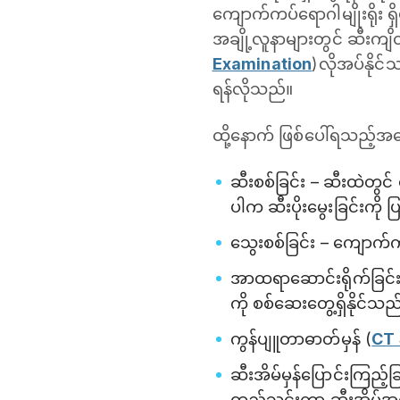
ကျောက်ကပ်ရောဂါမျိုးရိုး ရှိ
အချို့လူနာများတွင် ဆီးကျိတ
Examination
)လိုအပ်နိုင
ရန်လိုသည်။
ထို့နောက် ဖြစ်ပေါ်ရသည့်အ
ဆီးစစ်ခြင်း – ‌ဆီးထဲတွင
ပါက ဆီးပိုးမွေးခြင်းကို 
သွေးစစ်ခြင်း – ကျောက်က
အာထရာဆောင်းရိုက်ခြင်း 
ကို စစ်ဆေးတွေ့ရှိနိုင်သည
ကွန်ပျူတာဓာတ်မှန် (
CT
ဆီးအိမ်မှန်ပြောင်းကြည့
ထည့်သွင်းကာ ဆီးအိမ်အတ