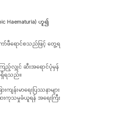
opic Haematuria) ဟူ၍
ော်ဖီရောင်စသည်ဖြင့် တွေ့ရ
ကြည့်လျှင် ဆီးအရောင်ပုံမှန်
သိရှိရသည်။
အခြားကျန်းမာရေးပြဿနာများ
်ဆေးကုသမှုခံယူရန် အရေးကြီး