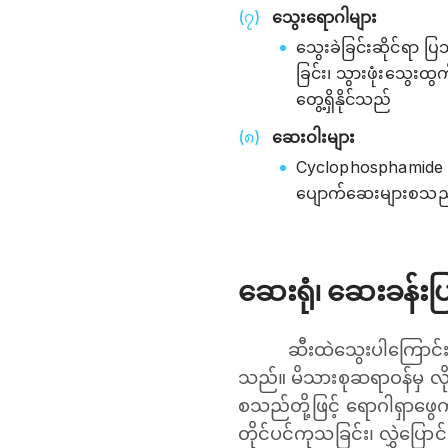
သွေးရောဂါများ
သွေးခဲခြင်းဆိုင်ရာ ပ
ခြင်း၊ သွားဖုံးသွေးထွ
တွေ့ရှိနိုင်သည်
ဆေးဝါးများ
Cyclophosphamide က
ပျောက်ဆေးများစသည်တိ
ဆေးရုံ၊ ဆေးခန်း
ဆီးထဲသွေးပါကြောင်း 
သည်။ မိသားစုဆရာဝန်မှ လိုအပ
စသည်တို့ဖြင့် ရောဂါရှာ‌ဖ
တိုင်ပင်ကုသခြင်း၊​ လွှဲပြေ