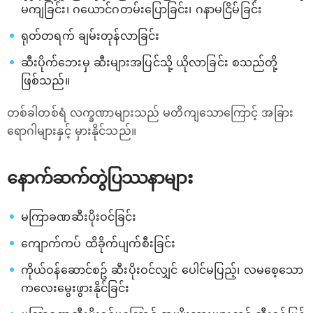
မကျခြင်း၊ ဂယောင်ဂတမ်းပြောခြင်း၊ ဂနာမငြိမ်ခြင်း
ရုတ်တရက် ချမ်းတုန်လာခြင်း
ဆီးပိုက်ဘေးမှ ဆီးများအပြင်သို့ ယိုလာခြင်း စသည်တို့
ဖြစ်သည်။
တစ်ခါတစ်ရံ လက္ခဏာများသည် မတိကျသောကြောင့် အခြား
ရောဂါများနှင့် မှားနိုင်သည်။
နောက်ဆက်တွဲပြဿနာများ
မကြာခဏဆီးပိုးဝင်ခြင်း
ကျောက်ကပ် ထိခိုက်ပျက်စီးခြင်း
ကိုယ်ဝန်ဆောင်စဥ် ဆီးပိုးဝင်လျှင် ပေါင်မပြည့်၊ လမစေ့သော
ကလေးမွေးဖွားနိုင်ခြင်း