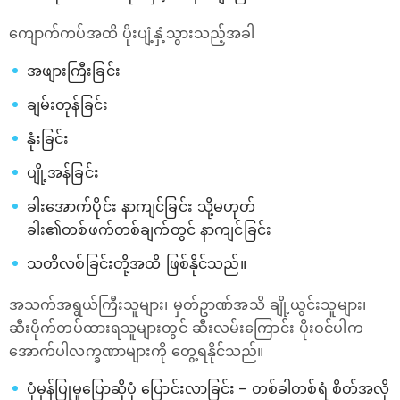
ကျောက်ကပ်အထိ ပိုးပျံ့နှံ့သွားသည့်အခါ
အဖျားကြီးခြင်း
ချမ်းတုန်ခြင်း
နုံးခြင်း
ပျို့အန်ခြင်း
ခါးအောက်ပိုင်း နာကျင်ခြင်း သို့မဟုတ်
ခါး၏တစ်ဖက်တစ်ချက်တွင် နာကျင်ခြင်း
သတိလစ်ခြင်းတို့အထိ ဖြစ်နိုင်သည်။
‌အသက်အရွယ်ကြီးသူများ၊ မှတ်ဥာဏ်အသိ ချို့ယွင်းသူများ၊
ဆီးပိုက်တပ်ထားရသူများတွင် ဆီးလမ်းကြောင်း ပိုးဝင်ပါက
အောက်ပါလက္ခဏာများကို တွေ့ရနိုင်သည်။
ပုံမှန်ပြုမူပြောဆိုပုံ ပြောင်းလာခြင်း – တစ်ခါတစ်ရံ စိတ်အလို