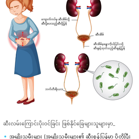
ဆီးလမ်းကြောင်းပိုးဝင်ခြင်း ဖြစ်နိုင်ခြေများသူများမှာ_
အမျိုးသမီးများ (အမျိုးသမီးများ၏ ဆီးစွန့်ပြွန်မှာ ပိုတိုပြီး