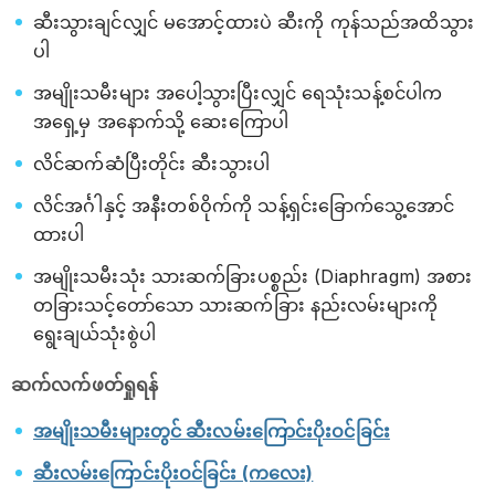
ဆီးသွားချင်လျှင် မအောင့်ထားပဲ ဆီးကို ကုန်သည်အထိသွား
ပါ
အမျိုးသမီးများ အပေါ့သွားပြီးလျှင် ရေသုံးသန့်စင်ပါက
အရှေ့မှ အနောက်သို့ ဆေးကြောပါ
လိင်ဆက်ဆံပြီးတိုင်း ဆီးသွားပါ
လိင်အင်္ဂါနှင့် အနီးတစ်ဝိုက်ကို သန့်ရှင်းခြောက်သွေ့အောင်
ထားပါ
အမျိုးသမီးသုံး သားဆက်ခြားပစ္စည်း (Diaphragm) အစား
တခြားသင့်တော်သော သားဆက်ခြား နည်းလမ်းများကို
ရွေးချယ်သုံးစွဲပါ
ဆက်လက်ဖတ်ရှုရန်
အမျိုးသမီးများတွင် ဆီးလမ်းကြောင်းပိုးဝင်ခြင်း
ဆီးလမ်းကြောင်းပိုးဝင်ခြင်း (ကလေး)