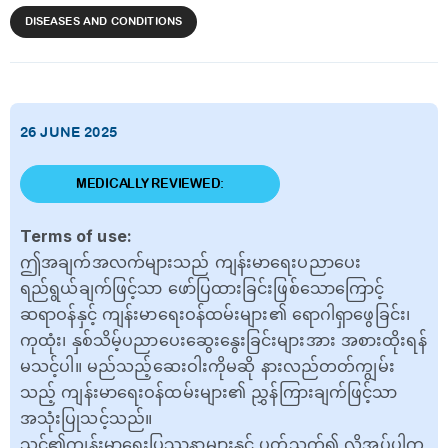
DISEASES AND CONDITIONS
26 JUNE 2025
MEDICALLY REVIEWED:
Terms of use:
ဤအချက်အလက်များသည် ကျန်းမာရေးပညာပေး
ရည်ရွယ်ချက်ဖြင့်သာ ဖော်ပြထားခြင်းဖြစ်သောကြောင့်
ဆရာဝန်နှင့် ကျန်းမာရေးဝန်ထမ်းများ၏ ရောဂါရှာဖွေခြင်း၊
ကုထုံး၊ နှစ်သိမ့်ပညာပေးဆွေးနွေးခြင်းများအား အစားထိုးရန်
မသင့်ပါ။ မည်သည့်ဆေးဝါးကိုမဆို နားလည်တတ်ကျွမ်း
သည့် ကျန်းမာရေးဝန်ထမ်းများ၏ ညွှန်ကြားချက်ဖြင့်သာ
အသုံးပြုသင့်သည်။
သင်၏ကျန်းမာရေးပြဿနာများနှင့် ပတ်သက်၍ လိုအပ်ပါက