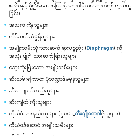
စအိုဝနှင့် ပို၍နီးသောကြောင့် ရောဂါပိုးဝင်ရောက်ရန် လွယ်ကူ
ခြင်း)
အသက်ကြီးသူများ
လိင်ဆက်ဆံမှုရှိသူများ
အမျိုးသမီးသုံးသားဆက်ခြားပစ္စည်း (
Diaphragm
) ကို
အသုံးပြု၍ သားဆက်ခြားသူများ
သွေးဆုံးပြီးသော အမျိုးသမီးများ
ဆီးလမ်းကြောင်း ပုံသဏ္ဌာန်မမှန်သူများ
ဆီးကျောက်တည်သူများ
ဆီးကျိတ်ကြီးသူများ
ကိုယ်ခံအားနည်းသူများ (ဥပမာ_
ဆီးချိုရောဂါ
ရှိသူများ)
ကိုယ်ဝန်ဆောင် အမျိုးသမီးများ