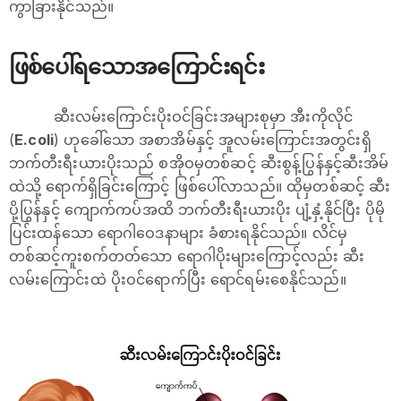
ကွာခြားနိုင်သည်။
ဖြစ်ပေါ်ရသောအကြောင်းရင်း
ဆီးလမ်းကြောင်းပိုးဝင်ခြင်းအများစုမှာ အီးကိုလိုင်
(
E.coli
) ဟုခေါ်သော အစာအိမ်နှင့် အူလမ်းကြောင်းအတွင်းရှိ
ဘက်တီးရီးယားပိုးသည် စအိုဝမှတစ်ဆင့် ဆီးစွန့်ပြွန်နှင့်ဆီးအိမ်
ထဲသို့ ရောက်ရှိခြင်းကြောင့် ဖြစ်ပေါ်လာသည်။ ထိုမှတစ်ဆင့် ဆီး
ပို့ပြွန်နှင့် ကျောက်ကပ်အထိ ဘက်တီးရီးယားပိုး ပျံ့နှံ့နိုင်ပြီး ပိုမို
ပြင်းထန်သော ရောဂါဝေဒနာများ ခံစားရနိုင်သည်။ လိင်မှ
တစ်ဆင့်ကူးစက်တတ်သော ရောဂါပိုးများကြောင့်လည်း ဆီး
လမ်းကြောင်းထဲ ပိုးဝင်ရောက်ပြီး ရောင်ရမ်းစေနိုင်သည်။