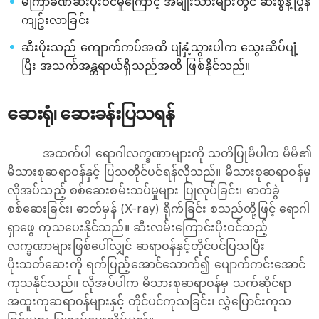
မကြာခဏဆီးပိုးဝင်မှုကြောင့် အမျိုးသားများတွင် ဆီးစွန့်ပြွန်
ကျဥ်းလာခြင်း
ဆီးပိုးသည် ကျောက်ကပ်အထိ ပျံနှံ့သွားပါက ​သွေးဆိပ်ပျံ့
ပြီး အသက်အန္တရာယ်ရှိသည်အထိ ဖြစ်နိုင်သည်။
ဆေးရုံ၊ ဆေးခန်းပြသရန်
အထက်ပါ ရောဂါလက္ခဏာများကို သတိပြုမိပါက မိမိ၏
မိသားစုဆရာဝန်နှင့် ပြသတိုင်ပင်ရန်လိုသည်။ မိသားစုဆရာဝန်မှ
လိုအပ်သည့် စစ်ဆေးစမ်းသပ်မှုများ ပြုလုပ်ခြင်း၊ ဓာတ်ခွဲ
စစ်ဆေးခြင်း၊ ဓာတ်မှန် (X-ray) ရိုက်ခြင်း စသည်တို့ဖြင့် ရောဂါ
ရှာ‌ဖွေ ကုသပေးနိုင်သည်။ ဆီးလမ်းကြောင်းပိုးဝင်သည့်
လက္ခဏာများဖြစ်ပေါ်လျှင် ဆရာဝန်နှင့်တိုင်ပင်ပြသပြီး
ပိုးသတ်ဆေးကို ရက်ပြည့်အောင်သောက်၍ ပျောက်ကင်းအောင်
ကုသနိုင်သည်။ လိုအပ်ပါက မိသားစုဆရာဝန်မှ သက်ဆိုင်ရာ
အထူးကုဆရာဝန်များနှင့် တိုင်ပင်ကုသခြင်း၊​ လွှဲပြောင်းကုသ