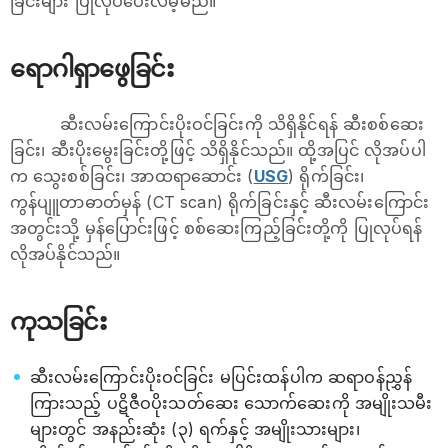
ခြင်းများ ပြုလုပ်ပေးလိမ့်မည်။
ရောဂါရှာဖွေခြင်း
ဆီးလမ်းကြောင်းပိုးဝင်ခြင်းကို သိရှိနိုင်ရန် ဆီးစစ်ဆေး
ခြင်း၊ ဆီးပိုးမွေးခြင်းတို့ဖြင့် သိရှိနိုင်သည်။ ထို့အပြင် လိုအပ်ပါ
က သွေးစစ်ခြင်း၊ အာထရာဆောင်း (
USG
) ရိုက်ခြင်း၊
ကွန်ပျူတာဓာတ်မှန် (CT scan) ရိုက်ခြင်းနှင့် ဆီးလမ်းကြောင်း
အတွင်းသို့ မှန်ပြောင်းဖြင့် စစ်ဆေးကြည့်ခြင်းတို့ကို ပြုလုပ်ရန်
လိုအပ်နိုင်သည်။
ကုသခြင်း
ဆီးလမ်းကြောင်းပိုးဝင်ခြင်း မပြင်းထန်ပါက ဆရာဝန်ညွှန်
ကြားသည့် ပဋိဇီဝပိုးသတ်ဆေး သောက်ဆေးကို အမျိုးသမီး
များတွင် အနည်းဆုံး (၃) ရက်နှင့် အမျိုးသားများ၊