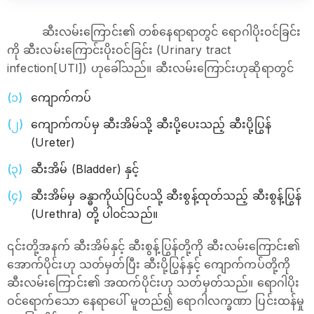
ဆီးလမ်းကြောင်း၏ တစ်နေရာရာတွင် ရောဂါပိုးဝင်ခြင်း
ကို ဆီးလမ်း​ကြောင်းပိုးဝင်ခြင်း (Urinary tract
infection[UTI]) ဟုခေါ်သည်။ ဆီးလမ်းကြောင်းဟုဆိုရာတွင်
ကျောက်ကပ်
ကျောက်ကပ်မှ ဆီးအိမ်သို့ ဆီးပို့ပေးသည့် ဆီးပို့ပြွန်
(Ureter)
ဆီးအိမ် (Bladder) နှင့်
ဆီးအိမ်မှ ခန္ဓာကိုယ်ပြင်ပသို့ ဆီးစွန့်ထုတ်သည့် ဆီးစွန့်ပြွန်
(Urethra) တို့ ပါ၀င်သည်။
၎င်းတို့အနက် ဆီးအိမ်နှင့် ဆီးစွန့်ပြွန်တို့ကို ဆီးလမ်းကြောင်း၏
အောက်ပိုင်းဟု သတ်မှတ်ပြီး ဆီးပို့ပြွန်နှင့် ကျောက်ကပ်တို့ကို
ဆီးလမ်းကြောင်း၏ အထက်ပိုင်းဟု သတ်မှတ်သည်။ ရောဂါပိုး
ဝင်ရောက်သော နေရာပေါ် မူတည်၍ ရောဂါလက္ခဏာ ပြင်းထန်မှု