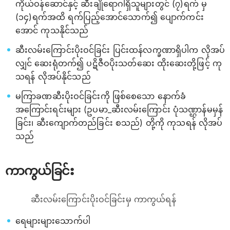
ကိုယ်ဝန်ဆောင်နှင့် ဆီးချိုရောဂါရှိသူများတွင် (၇)ရက် မှ
(၁၄)ရက်အထိ ရက်ပြည့်အောင်သောက်၍ ပျောက်ကင်း
အောင် ကုသနိုင်သည်
ဆီးလမ်းကြောင်းပိုးဝင်ခြင်း ပြင်းထန်လက္ခဏာရှိပါက လိုအပ်
လျှင် ဆေးရုံတက်၍ ပဋိဇီဝပိုးသတ်ဆေး ထိုးဆေးတို့ဖြင့် ကု
သရန် လိုအပ်နိုင်သည်
မကြာခဏဆီးပိုးဝင်ခြင်းကို ဖြစ်စေသော နောက်ခံ
အကြောင်းရင်းများ (ဥပမာ_ဆီးလမ်းကြောင်း ပုံသဏ္ဌာန်မမှန်
ခြင်း၊ ဆီးကျောက်တည်ခြင်း စသည်) တို့ကို ကုသရန် လိုအပ်
သည်
ကာကွယ်ခြင်း
ဆီးလမ်းကြောင်းပိုးဝင်ခြင်းမှ ကာကွယ်ရန်
​ရေများများသောက်ပါ