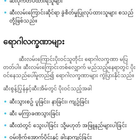
ဆီးပိုက်တပ်ထားရသူများ
ဆီးလမ်းကြောင်းဆိုင်ရာ ခွဲစိတ်မှုပြုလုပ်ထားသူများ စသည်
တို့ဖြစ်သည်။
ရောဂါလက္ခဏာများ
ဆီးလမ်းကြောင်းပိုးဝင်သူတိုင်း ရောဂါလက္ခဏာ မပြ
တတ်ပါ။ ဆီးလမ်းကြောင်းတစ်လျှောက် မည်သည့်နေရာတွင် ပိုး
ဝင်နေသည်ပေါ်မူတည်၍ ရောဂါလက္ခဏာများ ကွဲပြားနိုင်သည်။
ဆီးစွန့်ပြွန်နှင့်ဆီးအိမ်တွင် ပိုးဝင်သည့်အခါ
ဆီးသွားစဥ် ပူခြင်း၊ နာခြင်း၊ ကျဥ်ခြင်း
ဆီး မကြာခဏသွားခြင်း
ဆီးထဲတွင် သွေးပါခြင်း သို့မဟုတ် အဖြူနည်များပါခြင်း
ဝမ်းဗိုက်အောက်ပိုင်းနှင့် ခါးနာကျင်ခြင်း