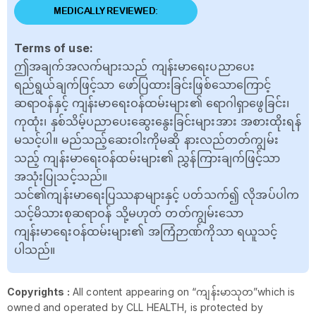
MEDICALLY REVIEWED:
Terms of use:
ဤအချက်အလက်များသည် ကျန်းမာရေးပညာပေး
ရည်ရွယ်ချက်ဖြင့်သာ ဖော်ပြထားခြင်းဖြစ်သောကြောင့်
ဆရာဝန်နှင့် ကျန်းမာရေးဝန်ထမ်းများ၏ ရောဂါရှာဖွေခြင်း၊
ကုထုံး၊ နှစ်သိမ့်ပညာပေးဆွေးနွေးခြင်းများအား အစားထိုးရန်
မသင့်ပါ။ မည်သည့်ဆေးဝါးကိုမဆို နားလည်တတ်ကျွမ်း
သည့် ကျန်းမာရေးဝန်ထမ်းများ၏ ညွှန်ကြားချက်ဖြင့်သာ
အသုံးပြုသင့်သည်။
သင်၏ကျန်းမာရေးပြဿနာများနှင့် ပတ်သက်၍ လိုအပ်ပါက
သင့်မိသားစုဆရာဝန် သို့မဟုတ် တတ်ကျွမ်းသော
ကျန်းမာရေးဝန်ထမ်းများ၏ အကြံဉာဏ်ကိုသာ ရယူသင့်
ပါသည်။
Copyrights :
All content appearing on “ကျန်းမာသုတ”which is
owned and operated by CLL HEALTH, is protected by