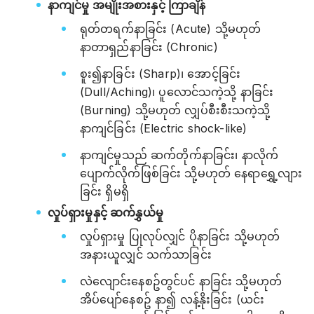
နာကျင်မှု အမျိုးအစားနှင့် ကြာချိန်
ရုတ်တရက်နာခြင်း (Acute) သို့မဟုတ်
နာတာရှည်နာခြင်း (Chronic)
စူး၍နာခြင်း (Sharp)၊ အောင့်ခြင်း
(Dull/Aching)၊ ပူလောင်သကဲ့သို့ နာခြင်း
(Burning) သို့မဟုတ် လျှပ်စီးစီးသကဲ့သို့
နာကျင်ခြင်း (Electric shock-like)
နာကျင်မှုသည် ဆက်တိုက်နာခြင်း၊ နာလိုက်
ပျောက်လိုက်ဖြစ်ခြင်း သို့မဟုတ် နေရာရွှေ့လျား
ခြင်း ရှိမရှိ
လှုပ်ရှားမှုနှင့် ဆက်နွှယ်မှု
လှုပ်ရှားမှု ပြုလုပ်လျှင် ပိုနာခြင်း သို့မဟုတ်
အနားယူလျှင် သက်သာခြင်း
လဲလျောင်းနေစဥ်တွင်ပင် နာခြင်း သို့မဟုတ်
အိပ်ပျော်နေစဥ် နာ၍ လန့်နိုးခြင်း (ယင်း