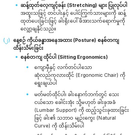
ဆန့်ထုတ်လေ့ကျင့်ခန်း (Stretching) များ ပြုလုပ်ပါ
အထူးသဖြင့် တင်ပါးနှင့် ပေါင်ကြွက်သားများကို ဆန့်
ထုတ်ပေးခြင်းဖြင့် ခါးရိုးပေါ် ဖိအားသက်ရောက်မှုကို
လျှော့ချနိုင်သည်။
နေ့စဉ် ကိုယ်ခန္ဓာအနေအထား (Posture) စနစ်တကျ
ထိန်းသိမ်းခြင်း
စနစ်တကျ ထိုင်ပါ (Sitting Ergonomics)
ကျောမှီနှင့် လက်တင်ပါသော
ဆုံလည်ကုလားထိုင် (Ergonomic Chair) ကို
ရွေးချယ်ပါ
မတ်မတ်ထိုင်ပါ၊ ခါးနောက်ဘက်တွင် သေး
ငယ်သော ခေါင်းအုံး သို့မဟုတ် ခါးခုအခံ
(Lumbar Support) ကို ထည့်သွင်းခုထားခြင်း
ဖြင့် ခါး၏ သဘာဝ မျဉ်းကွေး (Natural
Curve) ကို ထိန်းသိမ်းပါ