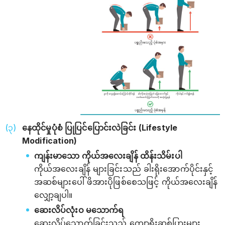
နေထိုင်မှုပုံစံ ပြုပြင်ပြောင်းလဲခြင်း (Lifestyle
Modification)
ကျန်းမာသော ကိုယ်အလေးချိန် ထိန်းသိမ်းပါ
ကိုယ်အလေးချိန် များခြင်းသည် ခါးရိုးအောက်ပိုင်းနှင့်
အဆစ်များပေါ် ဖိအားပိုဖြစ်စေသဖြင့် ကိုယ်အလေးချိန်
လျှော့ချပါ။
ဆေးလိပ်လုံးဝ မသောက်ရ
ဆေးလိပ်သောက်ခြင်းသည် ကျောရိုးဆစ်ပြားများ