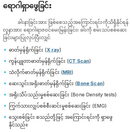
ရောဂါရှာဖွေခြင်း
ခါးနာခြင်းအား ဖြစ်စေသည့်အကြောင်းရင်းကိုသိရှိနိုင်ရန်
လူနာအား ရောဂါရာဇဝင်မေးမြန်းခြင်း၊ ခါးကို စမ်းသပ်စစ်ဆေး
ခြင်းများပြုလုပ်ပြီးလျှင်
ဓာတ်မှန်ရိုက်ခြင်း (
X ray
)
ကွန်ပျူတာဓာတ်မှန်ရိုက်ခြင်း (
CT Scan
)
သံလိုက်ဓာတ်မှန်ရိုက်ခြင်း (
MRI
)
ဆေးသွင်းအရိုးဓာတ်မှန်ရိုက်ခြင်း (
Bone Scan
)
အရိုးသိပ်သည်းမှုစစ်ဆေးခြင်း (Bone Density tests)
ကြွက်သားလျှပ်စစ်စီးဆင်းမှုစစ်ဆေးခြင်း (EMG)
သွေးစစ်ခြင်း စသည်တို့ဖြင့် အကြောင်းရင်းကို ရှာဖွေ
နိုင်သည်။