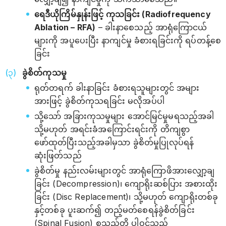
ရေဒီယိုကြိမ်နှုန်းဖြင့် ကုသခြင်း (Radiofrequency
Ablation – RFA)
– ခါးနာစေသည့် အာရုံကြောငယ်
များကို အပူပေးပြီး နာကျင်မှု ခံစားရခြင်းကို ရပ်တန့်စေ
ခြင်း
ခွဲစိတ်ကုသမှု
ရုတ်တရက် ခါးနာခြင်း ခံစားရသူများတွင် အများ
အားဖြင့် ခွဲစိတ်ကုသရခြင်း မလိုအပ်ပါ
သို့သော် အခြားကုသမှုများ အောင်မြင်မှုမရသည့်အခါ
သို့မဟုတ် အရင်းခံအကြောင်းရင်းကို တိကျစွာ
ဖော်ထုတ်ပြီးသည့်အခါမှသာ ခွဲစိတ်မှုပြုလုပ်ရန်
ဆုံးဖြတ်သည်
ခွဲစိတ်မှု နည်းလမ်းများတွင် အာရုံကြောဖိအားလျှော့ချ
ခြင်း (Decompression)၊ ကျောရိုးဆစ်ပြား အစားထိုး
ခြင်း (Disc Replacement)၊ သို့မဟုတ် ကျောရိုးတစ်ခု
နှင့်တစ်ခု ပူးဆက်၍ တည့်မတ်စေရန်ခွဲစိတ်ခြင်း
(Spinal Fusion) စသည်တို့ ပါဝင်သည်