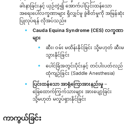
ခါးနာခြင်းနှင့် ယှဉ်တွဲ၍ အောက်ပါပြင်းထန်သော
အရေးပေါ်လက္ခဏာများ ရှိလျှင်မူ ခွဲစိတ်မှုကို အမြန်ဆုံး
ပြုလုပ်ရန် လိုအပ်သည်။
Cauda Equina Syndrome (CES) လက္ခဏာ
များ
ဆီး၊ ဝမ်း မထိန်းနိုင်ခြင်း သို့မဟုတ် ဆီးမ
သွားနိုင်ခြင်း
ပေါင်ခြံအတွင်းပိုင်းနှင့် တင်ပါးပတ်လည်
ထုံကျဉ်ခြင်း (Saddle Anesthesia)
ပြင်းထန်သော အာရုံကြောအားနည်းမှု
–
ခြေထောက်ကြွက်သားများ အားပျော့ခြင်း
သို့မဟုတ် မလှုပ်ရှားနိုင်ခြင်း
ကာကွယ်ခြင်း