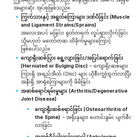
အများဆုံး အုပ်စုဖြစ်သည်။
ကြွက်သားနှင့် အရွတ်ကြောများ ဒဏ်ပိခြင်း (Muscle
and Ligament Strains/Sprains)
အလေးအပင် မခြင်း၊ ရုတ်တရက် လှုပ်ရှားလိုက်ခြင်း
သို့မဟုတ် မတော်တဆ ထိခိုက်မှုများကြောင့်
ဖြစ်ပေါ်သည်။
ကျောရိုးဆစ်ပြား ရွေ့လျားခြင်း/အပြင်ရောက်ခြင်း
(Herniated or Bulging Disc)
– ကျောရိုးဆစ်များ
ကြားရှိ အရည်အိတ် (Disc) များ ယိုစီးကျွံထွက်လာပြီး
အနီးရှိ အာရုံကြောများကို ဖိမိခြင်း
အဆစ်ရောင်ရမ်းမှုများ (Arthritis/Degenerative
Joint Disease)
ကျောရိုးဆစ်ရောင်ခြင်း (Osteoarthritis of
the Spine)
– အရိုးနုများ ဟောင်းနွမ်း ပျက်စီး
လာခြင်း
အဆစ်ခိုင်ခါးကုန်းရောဂါ (Ankylosing