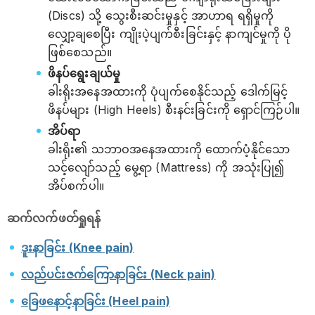
(Discs) သို့ သွေးစီးဆင်းမှုနှင့် အာဟာရ ရရှိမှုကို
လျှော့ချစေပြီး ကျိုးပဲ့ပျက်စီးခြင်းနှင့် နာကျင်မှုကို ပို
ဖြစ်စေသည်။
ဖိနပ်ရွေးချယ်မှု
ခါးရိုးအနေအထားကို ပုံပျက်စေနိုင်သည့် ဒေါက်မြင့်
ဖိနပ်များ (High Heels) စီးနင်းခြင်းကို ရှောင်ကြဉ်ပါ။
အိပ်ရာ
ခါးရိုး၏ သဘာဝအနေအထားကို ထောက်ပံ့နိုင်သော
သင့်လျော်သည့် မွေ့ရာ (Mattress) ကို အသုံးပြု၍
အိပ်စက်ပါ။
ဆက်လက်ဖတ်ရှုရန်
ဒူးနာခြင်း (Knee pain)
လည်ပင်းဇက်ကြောနာခြင်း (Neck pain)
ခြေဖနောင့်နာခြင်း (Heel pain)