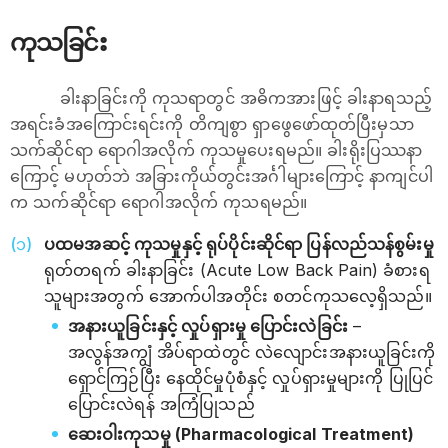
ကုသခြင်း
ခါးနာခြင်းကို ကုသရာတွင် အဓိကအားဖြင့် ခါးနာရသည့်
အရင်းခံအကြောင်းရင်းကို တိကျစွာ ရှာဖွေဖော်ထုတ်ပြီးမှသာ
သက်ဆိုင်ရာ ရောဂါအလိုက် ကုသမှုပေးရမည်။ ခါးရိုးပြဿနာ
ကြောင့် မဟုတ်ဘဲ အခြားကိုယ်တွင်းအင်္ဂါများကြောင့် နာကျင်ပါ
က သက်ဆိုင်ရာ ရောဂါအလိုက် ကုသရမည်။
ပထမအဆင့် ကုသမှုနှင့် ရုပ်ပိုင်းဆိုင်ရာ ပြန်လည်သန်စွမ်းမှု
ရုတ်တရက် ခါးနာခြင်း (Acute Low Back Pain) ခံစားရ
သူများအတွက် အောက်ပါအတိုင်း စတင်ကုသလေ့ရှိသည်။
အနားယူခြင်းနှင့် လှုပ်ရှားမှု ပြောင်းလဲခြင်း
–
အလွန်အကျွံ အိပ်ရာထဲတွင် လဲလျောင်းအနားယူခြင်းကို
ရှောင်ကြဉ်ပြီး နေထိုင်မှုပုံစံနှင့် လှုပ်ရှားမှုများကို ပြုပြင်
ပြောင်းလဲရန် အကြံပြုသည်
ဆေးဝါးကုသမှု (Pharmacological Treatment)