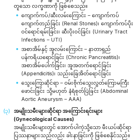
တူသော လက္ခဏာကို ဖြစ်စေသည်။
ကျောက်ကပ်/ဆီးလမ်းကြောင်း – ကျောက်ကပ်
ကျောက်တည်ခြင်း (Renal Stones)၊ ကျောက်ကပ်ပိုး
ဝင်ရောင်ရမ်းခြင်း၊ ဆီးပိုးဝင်ခြင်း (Urinary Tract
Infections – UTI)
အစာအိမ်နှင့် အူလမ်းကြောင်း – နာတာရှည်
ပန်ကရိယ‌ရောင်ခြင်း (Chronic Pancreatitis)၊
အစာအိမ်ပေါက်ခြင်း၊ အူအတက်ရောင်ခြင်း
(Appendicitis)၊ သည်းခြေအိတ်ရောင်ခြင်း
သွေးကြောဆိုင်ရာ – ဝမ်းဗိုက်သွေးလွှတ်ကြောမကြီး
ဖောင်းခြင်း သို့မဟုတ် နံရံစုတ်ပြဲခြင်း (Abdominal
Aortic Aneurysm – AAA)
အမျိုးသမီးများဆိုင်ရာ အကြောင်းရင်းများ
(Gynecological Causes)
အမျိုးသမီးများတွင် အောက်ပါကဲ့သို့သော မီးယပ်ဆိုင်ရာ
ပြဿနာများသည်လည်း ခါးနာခြင်းကို ဖြစ်စေနိုင်သည်။