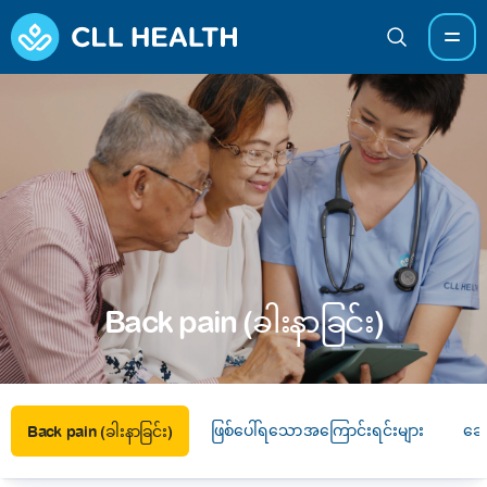
Back pain (ခါးနာခြင်း)
ဖြစ်ပေါ်ရသောအကြောင်းရင်းများ
ဆေး
Back pain (ခါးနာခြင်း)