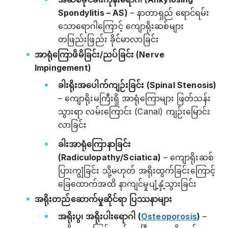
Spondylitis – AS)
– နာတာရှည် ရောင်ရမ်း
သောရောဂါကြောင့် ကျောရိုးဆစ်များ
တဖြည်းဖြည်း ခိုင်မာလာခြင်း
အာရုံကြောဖိမိခြင်း/ညပ်ခြင်း (Nerve
Impingement)
ခါးရိုးအပေါက်ကျဉ်းခြင်း (Spinal Stenosis)
– ကျောရိုးမကြီးရှိ အာရုံကြောများ ဖြတ်သန်း
သွားရာ လမ်းကြောင်း (Canal) ကျဉ်းမြောင်း
လာခြင်း
ခါးအာရုံကြောနာခြင်း
(Radiculopathy/Sciatica)
– ကျောရိုးဆစ်
ပြားကျွံခြင်း သို့မဟုတ် အရိုးထွက်ခြင်းကြောင့်
ခြေထောက်အထိ နာကျင်မှုပျံ့နှံ့သွားခြင်း
အရိုးတည်ဆောက်မှုဆိုင်ရာ ပြဿနာများ
အရိုးပွ၊ အရိုးပါးရောဂါ (
Osteoporosis
)
–