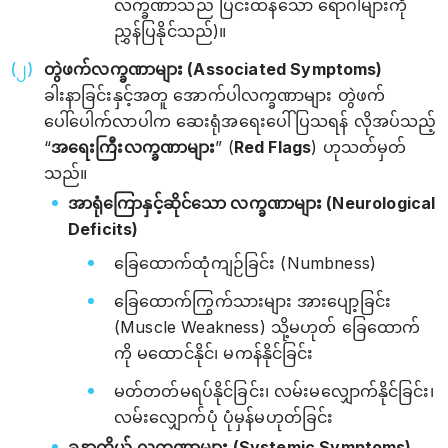
လက္ခဏာသည် ပြင်းထန်သော ရောဂါများကို
ညွှန်ပြနိုင်သည်)။
တွဲဖက်လက္ခဏာများ (Associated Symptoms)
ခါးနာခြင်းနှင့်အတူ အောက်ပါလက္ခဏာများ တွဲဖက်
ပေါ်ပေါက်လာပါက ဆေးရုံအရေးပေါ်ပြသရန် လိုအပ်သည့်
“
အရေးကြီးလက္ခဏာများ
” (
Red Flags
) ဟုသတ်မှတ်
သည်။
အာရုံကြောနှင့်ဆိုင်သော လက္ခဏာများ (Neurological
Deficits)
ခြေထောက်ထုံကျဉ်ခြင်း (Numbness)
ခြေထောက်ကြွက်သားများ အားပျော့ခြင်း
(Muscle Weakness) သို့မဟုတ် ခြေထောက်
ကို မထောင်နိုင်၊ မကန်နိုင်ခြင်း
မတ်တတ်မရပ်နိုင်ခြင်း၊ လမ်းမလျှောက်နိုင်ခြင်း၊
လမ်းလျှောက်ပုံ ပုံမှန်မဟုတ်ခြင်း
ခန္ဓာကိုယ် လက္ခဏာများ (Systemic Symptoms)