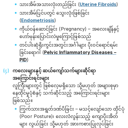
သားအိမ်အသားလုံးတည်ခြင်း (
Uterine Fibroids
)
သားအိမ်ပြင်ပတွင် သွေးလုံးဖြစ်ခြင်း
(
Endometriosis
)
ကိုယ်ဝန်ဆောင်ခြင်း (Pregnancy) – အလေးချိန်နှင့်
ဟော်မုန်းပြောင်းလဲမှုကြောင့်ဖြစ်သည်
တင်ပါးဆုံရိုးကွင်းအတွင်းအင်္ဂါများ ပိုးဝင်ရောင်ရမ်း
ခြင်းရောဂါ (
Pelvic Inflammatory Diseases –
PID
)
ကလေးများနှင့် ဆယ်ကျော်သက်များဆိုင်ရာ
အကြောင်းရင်းများ
လူကြီးများတွင် ဖြစ်လေ့မရှိသော သို့မဟုတ် အများစုမှာ
နေထိုင်မှုပုံစံနှင့် သက်ဆိုင်သည့် အကြောင်းရင်းများ
ဖြစ်သည်။
ကြွက်သားအရွတ်ဒဏ်ပိခြင်း – မသင့်လျော်သော ထိုင်ပုံ
(Poor Posture)၊ လေးလံလွန်းသည့် ကျောပိုးအိတ်
များ လွယ်ခြင်း သို့မဟုတ် အားကစားပြုလုပ်ခြင်း