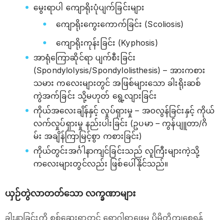
မွေးရာပါ ကျောရိုးပုံပျက်ခြင်းများ
ကျောရိုးကွေးကောက်ခြင်း (Scoliosis)
ကျောရိုးကုန်းခြင်း (Kyphosis)
အာရုံကြောဆိုင်ရာ ပျက်စီးခြင်း
(Spondylolysis/Spondylolisthesis) – အားကစား
သမား ကလေးများတွင် အဖြစ်များသော ခါးရိုးဆစ်
ကွဲအက်ခြင်း သို့မဟုတ် ရွေ့လျားခြင်း
ကိုယ်အလေးချိန်နှင့် လှုပ်ရှားမှု – အဝလွန်ခြင်းနှင့် ကိုယ်
လက်လှုပ်ရှားမှု နည်းပါးခြင်း (ဥပမာ – ကွန်ပျူတာ/ဂိ
မ်း အချိန်ကြာမြင့်စွာ ကစားခြင်း)
ကိုယ်တွင်းအင်္ဂါနာကျင်ခြင်းသည် လူကြီးများကဲ့သို့
ကလေးများတွင်လည်း ဖြစ်ပေါ်နိုင်သည်။
ယှဉ်တွဲလာတတ်သော လက္ခဏာများ
ခါးနာခြင်းကို စစ်ဆေးရာတွင် ရောဂါရှာဖွေမှု ပိုမိုတိကျစေရန်