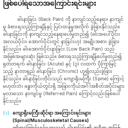
ဖြစ်ပေါ်ရသောအကြောင်းရင်းများ
ခါးနာခြင်း (Back Pain) ကို နာကျင်သည့်နေရာ၊ နာကျင်
မှု ခံစားရသည့်ကြာချိန်နှင့် ပြင်းထန်မှုအလိုက် ခွဲခြားနိုင်သည်။
ခါးနာခြင်းကို နာကျင်သည့်နေရာပေါ်မူတည်၍ (ခါးအပေါ်ပိုင်း၊
အလယ်ပိုင်း၊ အောက်ပိုင်းတွင် နာခြင်းဟု) အမျိုးအစား ခွဲခြား
နိုင်သည်။ ခါးအောက်ပိုင်းနာခြင်း (Low Back Pain) သည်
အဖြစ်အများဆုံး ဖြစ်သည်။ ခံစားရသည့်ကြာချိန်ပေါ်မူတည်၍
ရုတ်တရက် ခါးနာခြင်း (Acute) နှင့် (၃) လထက် ပိုကြာမြင့်
သည့် နာတာရှည် ခါးနာခြင်း (Chronic) ဟူ၍လည်းခွဲခြား
နိုင်သည်။ ခါးနာခြင်းတိုင်းသည် ကျောရိုးမကြီး (Spine) ကြောင့်
မဟုတ်ဘဲ၊ ခန္ဓာကိုယ်တွင်းရှိ အခြားကိုယ်အင်္ဂါအစိတ်အပိုင်းများ
မှလာသော နာကျင်မှု (Referred Pain) ကြောင့်လည်းဖြစ်ပေါ်
နိုင်သည်။
ကျောရိုးမကြီးဆိုင်ရာ အကြောင်းရင်းများ
(Spinal/Musculoskeletal Causes)
ဤအကြောင်းရင်းများသည် ခါးနာခြင်း၏ အဓိက အဖြစ်