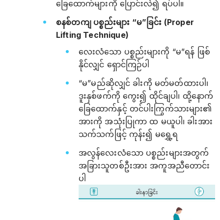
ခြေထောက်များကို ပြောင်းလဲ၍ ရပ်ပါ။
စနစ်တကျ ပစ္စည်းများ “မ”ခြင်း (Proper
Lifting Technique)
လေးလံသော ပစ္စည်းများကို “မ”ရန် ဖြစ်
နိုင်လျှင် ရှောင်ကြဉ်ပါ
“မ”မည်ဆိုလျှင် ခါးကို မတ်မတ်ထားပါ၊
ဒူးနှစ်ဖက်ကို ကွေး၍ ထိုင်ချပါ၊ ထို့နောက်
ခြေထောက်နှင့် တင်ပါးကြွက်သားများ၏
အားကို အသုံးပြုကာ ထ မယူပါ၊ ခါးအား
သက်သက်ဖြင့် ကုန်း၍ မရွှေ့ရ
အလွန်လေးလံသော ပစ္စည်းများအတွက်
အခြားသူတစ်ဦးအား အကူအညီတောင်း
ပါ