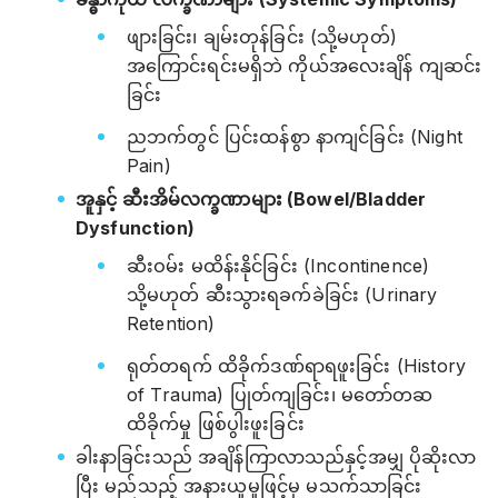
ဖျားခြင်း၊ ချမ်းတုန်ခြင်း (သို့မဟုတ်)
အကြောင်းရင်းမရှိဘဲ ကိုယ်အလေးချိန် ကျဆင်း
ခြင်း
ညဘက်တွင် ပြင်းထန်စွာ နာကျင်ခြင်း (Night
Pain)
အူနှင့် ဆီးအိမ်လက္ခဏာများ (Bowel/Bladder
Dysfunction)
ဆီးဝမ်း မထိန်းနိုင်ခြင်း (Incontinence)
သို့မဟုတ် ဆီးသွားရခက်ခဲခြင်း (Urinary
Retention)
ရုတ်တရက် ထိခိုက်ဒဏ်ရာရဖူးခြင်း (History
of Trauma) ပြုတ်ကျခြင်း၊ မတော်တဆ
ထိခိုက်မှု ဖြစ်ပွါးဖူးခြင်း
ခါးနာခြင်းသည် အချိန်ကြာလာသည်နှင့်အမျှ ပိုဆိုးလာ
ပြီး မည်သည့် အနားယူမှုဖြင့်မှ မသက်သာခြင်း