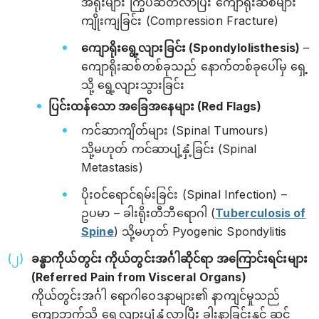
အရိုးများ ကြွပ်ဆတ်လာပြီး ကျောရိုးဆစ်များ
ကျိုးကျခြင်း (Compression Fracture)
ကျောရိုးရွေ့လျားခြင်း (Spondylolisthesis)
–
ကျောရိုးဆစ်တစ်ခုသည် နောက်တစ်ခုပေါ်မှ ရှေ့
သို့ ရွေ့လျားသွားခြင်း
ပြင်းထန်သော အခြေအနေများ (Red Flags)
ကင်ဆာကျိတ်များ (Spinal Tumours)
သို့မဟုတ် ကင်ဆာပျံ့နှံ့ခြင်း (Spinal
Metastasis)
ပိုးဝင်ရောင်ရမ်းခြင်း (Spinal Infection) –
ဥပမာ – ခါးရိုးတီဘီရောဂါ (
Tuberculosis of
Spine
) သို့မဟုတ် Pyogenic Spondylitis
ခန္ဓာကိုယ်တွင်း ကိုယ်တွင်းအင်္ဂါဆိုင်ရာ အကြောင်းရင်းများ
(Referred Pain from Visceral Organs)
ကိုယ်တွင်းအင်္ဂါ ရောဂါဝေဒနာများ၏ နာကျင်မှုသည်
ကျောဘက်သို့ ရွေ့လျားပျံ့နှံ့လာပြီး ခါးနာခြင်းနှင့် ဆင်