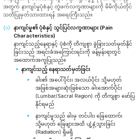
အတွက် နာကျင်မှုပုံစံနှင့် တွဲဖက်လက္ခဏာများကို မိမိကိုယ်တိုင်
သတိပြုမှတ်သားထားရန် အရေးကြီးသည်။
နာကျင်မှု၏ ပုံစံနှင့် သွင်ပြင်လက္ခဏာများ (Pain
Characteristics)
နာကျင်သည့်နေရာနှင့် ပုံစံကို တိကျစွာ ခွဲခြားသတ်မှတ်နိုင်
ခြင်းသည် အရင်းခံအကြောင်းရင်းကို ခန့်မှန်းရာတွင်
အထောက်အကူပြုသည်။
နာကျင်သည့် နေရာသတ်မှတ်ခြင်း
ခါး၏ အပေါ်ပိုင်း၊ အလယ်ပိုင်း သို့မဟုတ်
အဖြစ်အများဆုံးဖြစ်သော ခါးအောက်ပိုင်း
(Lumbar/Sacral Region) ကို တိကျစွာ ဖော်ပြ
နိုင်ရမည်
နာကျင်မှုသည် ခါးမှ တင်ပါး၊ ခြေထောက်၊
သို့မဟုတ် ခြေဖျားအထိ ပျံ့နှံ့သွားခြင်း
(Radiation) ရှိမရှိ