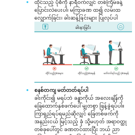
ထိုင်သည့် ပုံစံကို နာရီဝက်လျှင် တစ်ကြိမ်ခန့်
ပြောင်းလဲပေးပါ၊ မကြာခဏ ထ၍ လမ်းထ
လျှောက်ခြင်း၊ ခါးဆန့်ခြင်းများ ပြုလုပ်ပါ
စနစ်တကျ မတ်တတ်ရပ်ပါ
ခါးကိုင်း၍ မရပ်ဘဲ ခန္ဓာကိုယ် အလေးချိန်ကို
ခြေထောက်နှစ်ဖက်ပေါ် မျှတစွာ ဖြန့်ခွဲရပ်ပါ။
ကြာရှည်ရပ်ရမည်ဆိုလျှင် ခြေတစ်ဖက်ကို
အနည်းငယ် မြင့်သည့် ခုံ သို့မဟုတ် အရာဝတ္ထု
တစ်ခုပေါ်တွင် ခဏတင်ထားပြီး ဘယ် ညာ