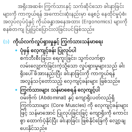
အရိုးအဆစ်၊ ကြွက်သားနှင့် သက်ဆိုင်သော ခါးနာခြင်း
များကို ကာကွယ်ရန် အကောင်းဆုံးနည်းမှာ နေ့စဉ် နေထိုင်မှုပုံစံ၊
အလုပ်လုပ်ပုံနှင့် ကိုယ်ခန္ဓာအနေအထား (Ergonomics) များကို
စနစ်တကျ ပြုပြင်ပြောင်းလဲခြင်းပင်ဖြစ်သည်။
ကိုယ်လက်လှုပ်ရှားမှုနှင့် ကြွက်သားသန်မာရေး
ပုံမှန် လေ့ကျင့်ခန်း ပြုလုပ်ပါ
စက်ဘီးစီးခြင်း၊ ရေကူးခြင်း၊ သွက်လက်စွာ
လမ်းလျှောက်ခြင်းကဲ့သို့သော လှုပ်ရှားမှုများသည် ခါး
ရိုးပေါ် ဖိအားနည်းပြီး ခါးနာခြင်းကို ကာကွယ်ရန်
အလွန်သင့်တော်သည့် လေ့ကျင့်ခန်းများ ဖြစ်သည်။
ကြွက်သားများ သန်မာစေရန် လေ့ကျင့်ပါ
ဝမ်းဗိုက် (Abdominal) နှင့် ကျောရိုးပတ်လည်ရှိ
ကြွက်သားများ (Core Muscles) ကို လေ့ကျင့်ခန်းများ
ဖြင့် သန်မာအောင် ပြုလုပ်ခြင်းဖြင့် ကျောရိုးကို ကောင်း
စွာ ထောက်ပံ့နိုင်ပြီး ခါးနာခြင်း ဖြစ်နိုင်ခြေကို လျှော့ချ
ပေးနိုင်သည်။