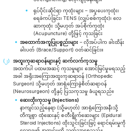
ရုပ်ပိုင်းဆိုင်ရာ ကုထုံးများ – အပူပေးကုထုံး၊
ရေခဲကပ်ခြင်း၊ TENS (လျှပ်စစ်ကုထုံး)၊ လေ
ဆာကုထုံး သို့မဟုတ် အပ်စိုက်ကုထုံး
(Acupuncture) တို့ဖြင့် ကုသခြင်း
အထောက်အကူပြုပစ္စည်းများ
– လိုအပ်ပါက ခါးထိန်း
ခါးပတ် (Brace/Support) ဝတ်ဆင်ခြင်း။
အထူးကုဆရာဝန်များနှင့် ဆက်လက်ကုသမှု
အထက်ပါ ပထမအဆင့် ကုသမှုများ အောင်မြင်မှုမရသည့်
အခါ အရိုးအကြောအထူးကုဆရာဝန် (Orthopedic
Surgeon) သို့မဟုတ် အာရုံကြောခွဲစိတ်ဆရာဝန်
(Neurosurgeon) တို့နှင့် ပြသကုသမှု ခံယူရသည်။
ဆေးထိုးကုသမှု (Injections)
နာကျင်သည့်နေရာ (သို့မဟုတ်) အာရုံကြောအနီးသို့
တိကျစွာ ထုံဆေးနှင့် စတီးရွိုက်ဆေးများ (Epidural
Steroid Injections) ထိုးသွင်းခြင်းဖြင့် ရောင်ရမ်းမှုကို
လျှော့ချ၍ နာကျင်မှုကို သက်သာစေသည်။