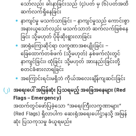
သော်လည်း ခါးနာခြင်းသည် (၄)ပတ် မှ (၆)ပတ်အထိ
ဆက်လက်ရှိနေခြင်း
နာကျင်မှု မသက်သာခြင်း – နာကျင်မှုသည် ကောင်းစွာ
အနားယူသော်လည်း မသက်သာဘဲ ဆက်လက်ဖြစ်နေ
ခြင်း သို့မဟုတ် ပိုမိုဆိုးရွားလာခြင်း
အာရုံကြောဆိုင်ရာ လက္ခဏာအစပျိုးခြင်း –
ခြေထောက်တစ်ဖက် (သို့မဟုတ်) နှစ်ဖက်လုံးတွင်
နာကျင်ခြင်း၊ ထုံခြင်း သို့မဟုတ် အားနည်းခြင်းတို့
စတင်ခံစားလာရခြင်း
အကြောင်းရင်းမရှိဘဲ ကိုယ်အလေးချိန်ကျဆင်းခြင်း
အရေးပေါ် အမြန်ဆုံး ပြသရမည့် အခြေအနေများ (Red
Flags – Emergency)
အထက်တွင်ဖော်ပြခဲ့သော “အရေးကြီးလက္ခဏာများ”
(Red Flags) ရှိလာပါက ဆေးရုံအရေးပေါ်ဌာနသို့ အမြန်
ဆုံး ပြသကုသမှု ခံယူရမည်။