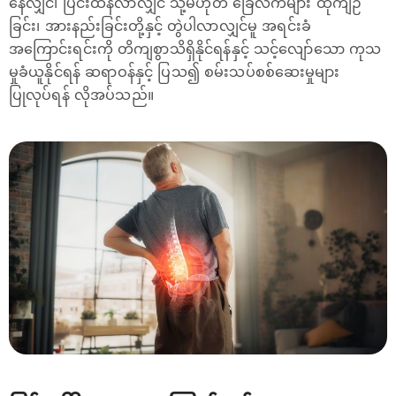
နေလျှင်၊ ပြင်းထန်လာလျှင် သို့မဟုတ် ခြေလက်များ ထုံကျဉ်
ခြင်း၊ အားနည်းခြင်းတို့နှင့် တွဲပါလာလျှင်မူ အရင်းခံ
အကြောင်းရင်းကို တိကျစွာသိရှိနိုင်ရန်နှင့် သင့်လျော်သော ကုသ
မှုခံယူနိုင်ရန် ဆရာဝန်နှင့် ပြသ၍ စမ်းသပ်စစ်ဆေးမှုများ
ပြုလုပ်ရန် လိုအပ်သည်။