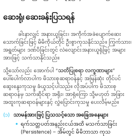
ဆေးရုံ၊ ဆေးခန်းပြသရန်
ခါးနာလျှင် အနားယူခြင်း၊ အကိုက်အခဲပျောက်ဆေး
သောက်ခြင်းဖြင့် မိမိကိုယ်တိုင် ဦးစွာကုသနိုင်သည်။ ကြွက်သား၊
အရွတ်များ ဒဏ်ပိခြင်းတွင် လဲလျောင်းအနားယူရုံဖြင့် အများ
အားဖြင့် သက်သာနိုင်သည်။
သို့သော်လည်း အောက်ပါ “
သတိပြုစရာ လက္ခဏာများ
”
ပေါ်ပေါက်လာပါက မိသားစုဆရာဝန်နှင့် အမြန်ဆုံး တိုင်ပင်
ဆွေးနွေးကုသမှု ခံယူသင့်ပါသည်။ လိုအပ်ပါက မိသားစု
ဆရာဝန်မှ သက်ဆိုင်ရာ အရိုး၊ အာရုံကြော သို့မဟုတ် အခြား
အထူးကုဆရာဝန်များနှင့် လွှဲပြောင်းကုသမှု ပေးလိမ့်မည်။
သာမန်အားဖြင့် ပြသသင့်သော အခြေအနေများ
ရက်သတ္တပတ်အနည်းငယ်အထိ မသက်သာခြင်း
(Persistence) – အိမ်တွင် မိမိဘာသာ ကုသ