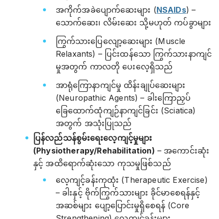
အကိုက်အခဲပျောက်ဆေးများ (
NSAIDs
) –
သောက်ဆေး၊ လိမ်းဆေး သို့မဟုတ် ကပ်ခွာများ
ကြွက်သားပြေလျော့ဆေးများ (Muscle
Relaxants) – ပြင်းထန်သော ကြွက်သားနာကျင်
မှုအတွက် ကာလတို ပေးလေ့ရှိသည်
အာရုံကြောနာကျင်မှု ထိန်းချုပ်ဆေးများ
(Neuropathic Agents) – ခါးကြောညှပ်
ခြေထောက်ထုံကျဉ်နာကျင်ခြင်း (Sciatica)
အတွက် အသုံးပြုသည်
ပြန်လည်သန်စွမ်းရေးလေ့ကျင့်မှုများ
(Physiotherapy/Rehabilitation)
– အကောင်းဆုံး
နှင့် အထိရောက်ဆုံးသော ကုသမှုဖြစ်သည်
လေ့ကျင့်ခန်းကုထုံး (Therapeutic Exercise)
– ခါးနှင့် ဗိုက်ကြွက်သားများ ခိုင်မာစေရန်နှင့်
အဆစ်များ ပျော့ပြောင်းမှုရှိစေရန် (Core
Strengthening) လေ့ကျင့်ခန်းများ