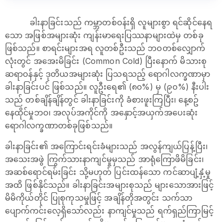
ခါးနာခြင်းသည် ကမ္ဘာတစ်ဝန်းရှိ လူများစွာ ရင်ဆိုင်နေရ
သော အဖြစ်အများဆုံး ကျန်းမာရေးပြဿနာများထဲမှ တစ်ခု
ဖြစ်သည်။ စာရင်းများအရ လူတစ်ဦးသည် ဘဝတစ်လျှောက်
လုံးတွင် အအေးမိခြင်း (Common Cold) ပြီးနောက် မိသားစု
ဆရာဝန်နှင့် ဒုတိယအများဆုံး ပြသရသည့် ရောဂါလက္ခဏာမှာ
ခါးနာခြင်းပင် ဖြစ်သည်။ လူဦးရေ၏ (၈၀%) မှ (၉၀%) နီးပါး
သည် တစ်ချိန်ချိန်တွင် ခါးနာခြင်းကို ခံစားဖူးကြပြီး၊ နေ့စဥ်
နေထိုင်မှုဘဝ၊ အလုပ်အကိုင်ကို အနှောင့်အယှက်အပေးဆုံး
ရောဂါလက္ခဏာတစ်ခုဖြစ်သည်။
ခါးနာခြင်း၏ အကြောင်းရင်းခံများသည် အလွန်ကျယ်ပြန့်ပြီး၊
အသေးအဖွဲ ကြွက်သားနာကျင်မှုမှသည် အာရုံကြောဖိမိခြင်း၊
အဆစ်ရောင်ရမ်းခြင်း သို့မဟုတ် ပြင်းထန်သော ကင်ဆာပျံ့နှံ့မှု
အထိ ဖြစ်နိုင်သည်။ ခါးနာခြင်းအများစုသည် များသောအားဖြင့်
မိမိကိုယ်တိုင် ပြုစုကုသမှုဖြင့် အချိန်တိုအတွင်း သက်သာ
ပျောက်ကင်းလေ့ရှိသော်လည်း နာကျင်မှုသည် ရက်ရှည်ကြာမြင့်