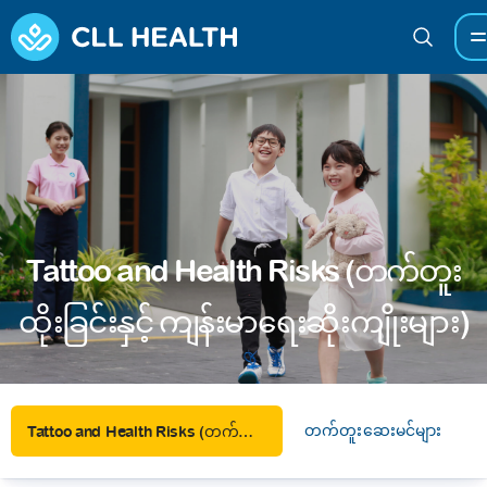
Tattoo and Health Risks (တက်တူး
ထိုးခြင်းနှင့် ကျန်းမာရေးဆိုးကျိုးများ)
တက်တူးဆေးမင်များ
က
Tattoo and Health Risks (တက်တူးထိုးခြင်းနှင့် ကျန်းမာရေးဆိုးကျိုးများ)