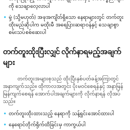
ကို သေချာလေ့လာပါ
မှဲ့ (သို့မဟုတ်) အဖုအကျိတ်ရှိသော နေရာများတွင် တက်တူး
ထိုးမည်ဆိုပါက မထိုးမီ ‌အရေပြားဆရာဝန်နှင့် သေချာစွာ
စမ်းသပ်စစ်ဆေးပါ
တက်တူးထိုးပြီးလျှင် လိုက်နာရမည့်အချက်
များ
တက်တူးအများစုသည် ထိုးပြီးနှစ်ပတ်ခန့်အကြာတွင်
အနာကျက်သည်။ ထိုကာလအတွင်း ပိုးမဝင်စေရန်နှင့် အနာမြန်
မြန်ကျက်စေရန် အောက်ပါအချက်များကို လိုက်နာရန် လိုအပ်
သည်။
တက်တူးထိုးထားသည့် နေရာကို သန့်ရှင်းအောင်ထားပါ
နေရောင်တိုက်ရိုက်ထိခြင်းမှ ကာကွယ်ပါ