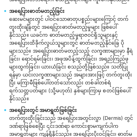
အရေပြားဓာတ်မတည့်ခြင်း
ဆေးမင်များတွင် ပါဝင်သောဓာတုပစ္စည်းများကြောင့် တက်
တူးထိုးချိန်တွင် အရေပြားဓာတ်မတည့်မှုများ ဖြစ်ပေါ်
နိုင်သည်။ ယခင်က ဓာတ်မတည့်မှုရာဇဝင်ရှိသူများနှင့်
အရေပြားထိခိုက်လွယ်သူများတွင် ဓာတ်မတည့်နိုင်ခြေ ပို
များသည်။ အရေပြားဓာတ်မတည့်သည့် လက္ခဏာများမှာ နီရဲ
ခြင်း၊ ရောင်ရမ်းခြင်း၊ အဖုအပိန့်ထွက်ခြင်း၊ အရည်ကြည်ဖု
များထွက်ခြင်း၊ ယားယံခြင်း စသည်တို့ဖြစ်သည်။ သတိပြု
ရန်မှာ ယင်းလက္ခဏာများသည် အများအားဖြင့် တက်တူးထိုး
ပြီး မကြာမီဖြစ်ပေါ်တတ်သော်လည်း တစ်ခါတစ်ရံ
ရက်သတ္တပတ်များ (သို့မဟုတ်) နှစ်များကြာမှ စတင်ဖြစ်ပေါ်
နိုင်သည်။
အရေပြားတွင် အမာရွတ်ဖြစ်ခြင်း
တက်တူးထိုးခြင်းသည် အရေပြားအတွင်းလွှာ (Dermis) တွင်
ဒဏ်ရာဖြစ်စေပြီး ၎င်းဒဏ်ရာ ကောင်းစွာမကျက်ပါက
အမာရွတ်များ ကျန်ရှိနိုင်သည်။ အရေပြားပိုးဝင်ခြင်း၊ ဓာတ်မ