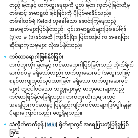
တည့်ခြင်းနှင့် တက်တူးနေရာကို ပွတ်ခြင်း၊ ကုတ်ဖဲ့ခြင်းတို့မှ
တစ်ဆင့် အမာရွတ်ဖြစ်ခြင်းကို ပိုဖြစ်စေနိုင်သည်။
တစ်ခါတစ်ရံ Keloid ဟုခေါ်သော ဖောင်းကြွနေသည့်
အမာရွတ်များဖြစ်နိုင်သည်။ ၎င်းအမာရွတ်များဖြစ်ပေါ်ရန်
(၃)လ မှ (၁)နှစ်အထိ ကြာနိုင်ပြီး၊ ပြင်းထန်ပါက အရေပြား
ဆိုင်ရာကုသမှုများ လိုအပ်နိုင်သည်။
ကင်ဆာ‌ရောဂါဖြစ်နိုင်ခြင်း
တက်တူးထိုးခြင်းနှင့် ကင်ဆာရောဂါဖြစ်ခြင်းသည် တိုက်ရိုက်
ဆက်စပ်မှု မရှိသော်လည်း တက်တူးဆေးမင် (အထူးသဖြင့်
စနစ်တကျထုတ်လုပ်ထားခြင်း မရှိသော တက်တူးဆေးမင်
များ) တွင်ပါဝင်သော သတ္တုများနှင့် ဓာတုဆေးများသည်
ကင်ဆာဖြစ်နိုင်ခြေရှိသည်။ တက်တူးထိုးသူများတွင်
အရေပြားကင်ဆာနှင့် ပြန်ရည်ကျိတ်ကင်ဆာများဖြစ်ပွါးနှုန်း
ပိုများကြောင်းလည်း တွေ့ရှိရသည်။
သံလိုက်ဓာတ်မှန် (
MRI
) ရိုက်ရာတွင် အရေပြားတုံ့ပြန်မှုဖြစ်
ခြင်း