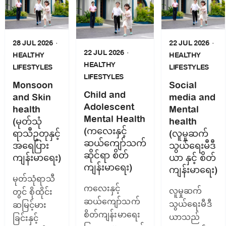
28 JUL 2026
22 JUL 2026
22 JUL 2026
HEALTHY
HEALTHY
HEALTHY
LIFESTYLES
LIFESTYLES
LIFESTYLES
Monsoon
Social
Child and
and Skin
media and
Adolescent
health
Mental
Mental Health
(မုတ်သုံ
health
(ကလေးနှင့်
ရာသီဥတုနှင့်
(လူမှုဆက်
ဆယ်ကျော်သက်
အရေပြား
သွယ်ရေးမီဒီ
ဆိုင်ရာ စိတ်
ကျန်းမာ‌ရေး)
ယာ နှင့် စိတ်
ကျန်းမာရေး)
ကျန်းမာရေး)
မုတ်သုံရာသီ
ကလေးနှင့်
လူမှုဆက်
တွင် စိုထိုင်း
ဆယ်ကျော်သက်
သွယ်ရေးမီဒီ
ဆမြင့်မား
စိတ်ကျန်းမာရေး
ယာသည်
ခြင်းနှင့်