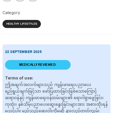
Category
HEALTHY LIFESTYLES
22 SEPTEMBER 2025
MEDICALLY REVIEWED:
Terms of use:
ဤအချက်အလက်များသည် ကျန်းမာရေးပညာပေး
ရည်ရွယ်ချက်ဖြင့်သာ ဖော်ပြထားခြင်းဖြစ်သောကြောင့်
ဆရာဝန်နှင့် ကျန်းမာရေးဝန်ထမ်းများ၏ ရောဂါရှာဖွေခြင်း၊
ကုထုံး၊ နှစ်သိမ့်ပညာပေးဆွေးနွေးခြင်းများအား အစားထိုးရန်
မသင့်ပါ။ မည်သည့်ဆေးဝါးကိုမဆို နားလည်တတ်ကျွမ်း