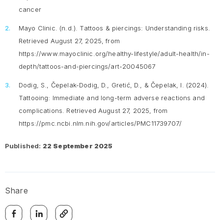
cancer
Mayo Clinic. (n.d.).
Tattoos & piercings: Understanding risks.
Retrieved August 27, 2025, from
https://www.mayoclinic.org/healthy-lifestyle/adult-health/in-
depth/tattoos-and-piercings/art-20045067
Dodig, S., Čepelak-Dodig, D., Gretić, D., & Čepelak, I. (2024).
Tattooing: Immediate and long-term adverse reactions and
complications.
Retrieved August 27, 2025, from
https://pmc.ncbi.nlm.nih.gov/articles/PMC11739707/
Published:
22 September 2025
Share