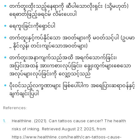
တက်တူးထိုးသည့်နေရာကို ဆီပါသောလိုးရှင်း (သို့မဟုတ်)
ရေဓာတ်ဖြည့်ခရင်မ် လိမ်းပေးပါ
ရေကူးခြင်းကိုရှောင်ပါ
တက်တူးနှင့်ကပ်နိုင်သော အဝတ်များကို မဝတ်သင့်ပါ (ဥပမာ
_ နိုင်လွန်၊ တင်းကျပ်သောအဝတ်များ)
တက်တူးအနာကျက်သည်အထိ အရက်သောက်ခြင်း၊
အပြင်းအထန် အားကစားလုပ်ခြင်း၊ ချွေးထွက်များစေသော
အလုပ်များလုပ်ခြင်းကို လျှော့သင့်သည်
ပိုးဝင်သည့်လက္ခဏာများ ဖြစ်ပေါ်ပါက အရေပြားဆရာဝန်နှင့်
ချက်ချင်းပြပါ
References:
Healthline. (2021).
Can tattoos cause cancer? The health
risks of inking.
Retrieved August 27, 2025, from
https://www.healthline.com/health/can-tattoos-cause-