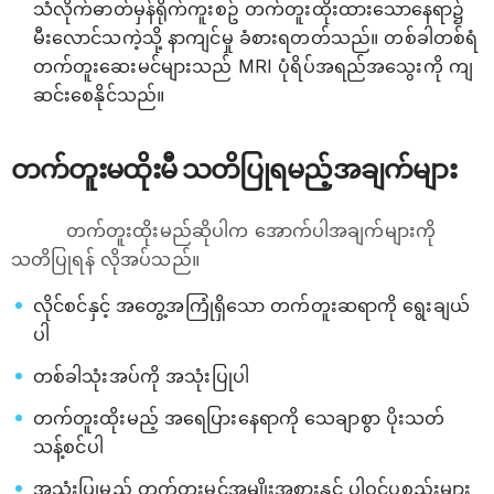
သံလိုက်ဓာတ်မှန်ရိုက်ကူးစဥ် တက်တူးထိုးထားသောနေရာ၌
မီးလောင်သကဲ့သို့ နာကျင်မှု ခံစားရတတ်သည်။ တစ်ခါတစ်ရံ
တက်တူးဆေးမင်များသည် MRI ပုံရိပ်အရည်အသွေးကို ကျ
ဆင်းစေနိုင်သည်။
တက်တူးမထိုးမီ သတိပြုရမည့်အချက်များ
တက်တူးထိုးမည်ဆိုပါက အောက်ပါအချက်များကို
သတိပြုရန် လိုအပ်သည်။
လိုင်စင်နှင့် အတွေ့အကြုံရှိသော တက်တူးဆရာကို ရွေးချယ်
ပါ
တစ်ခါသုံးအပ်ကို အသုံးပြုပါ
တက်တူးထိုးမည့် အရေပြားနေရာကို သေချာစွာ ပိုးသတ်
သန့်စင်ပါ
အသုံးပြုမည့် တက်တူးမင်အမျိုးအစားနှင့် ပါဝင်ပစ္စည်းများ