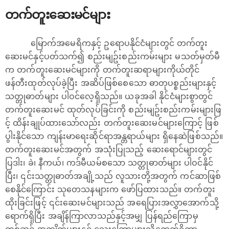
တက်တူးဆေးမင်များ
မြောက်အမေရိကနှင့် ဥရောပနိုင်ငံများတွင် တက်တူး
ဆေးမင်နှင့်ပတ်သက်၍ စည်းမျဥ်းစည်းကမ်းများ မသတ်မှတ်မီ
က တက်တူးဆေးမင်များကို တက်တူးဆရာများကိုယ်တိုင်
ဖန်တီးထုတ်လုပ်ခဲ့ပြီး အဆိပ်ဖြစ်စေသော ဓာတုပစ္စည်းများနှင့်
သတ္တုဓာတ်များ ပါဝင်လေ့ရှိသည်။ ယခုအခါ နိုင်ငံများစွာတွင်
တက်တူးဆေးမင် ထုတ်လုပ်ခြင်းကို စည်းမျဥ်းစည်းကမ်းများဖြ
င့် ထိန်းချုပ်ထားသော်လည်း တက်တူးဆေးမင်များကြောင့် ဖြစ်
ပွါးနိုင်သော ကျန်းမာရေးဆိုင်ရာအန္တရာယ်များ ရှိနေဆဲဖြစ်သည်။
တက်တူးဆေးမင်အတွက် အသုံးပြုသည့် ဆေးရောင်များတွင်
ပြဒါး၊ ခဲ၊ နီကယ်၊ ကဒ်မီယမ်စသော သတ္တုဓာတ်များ ပါဝင်နိုင်
ပြီး၊ ၎င်းသတ္တုဓာတ်အချို့သည် လူသားတို့အတွက် ကင်ဆာဖြစ်
စေနိုင်ကြောင်း သုတေသနများက ဖော်ပြထားသည်။ တက်တူး
ထိုးခြင်းဖြင့် ၎င်းဆေးမင်များသည် အရေပြားအလွှာအောက်သို့
ရောက်ရှိပြီး အချိန်ကြာလာသည်နှင့်အမျှ ပြန်ရည်ကြောမှ