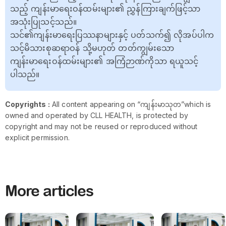
သည့် ကျန်းမာရေးဝန်ထမ်းများ၏ ညွှန်ကြားချက်ဖြင့်သာ
အသုံးပြုသင့်သည်။
သင်၏ကျန်းမာရေးပြဿနာများနှင့် ပတ်သက်၍ လိုအပ်ပါက
သင့်မိသားစုဆရာဝန် သို့မဟုတ် တတ်ကျွမ်းသော
ကျန်းမာရေးဝန်ထမ်းများ၏ အကြံဉာဏ်ကိုသာ ရယူသင့်
ပါသည်။
Copyrights :
All content appearing on “ကျန်းမာသုတ”which is
owned and operated by CLL HEALTH, is protected by
copyright and may not be reused or reproduced without
explicit permission.
More articles