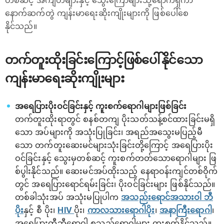
တစ်ဆင့် အကျိတ်များနှင့် သွေးကြောများသို့ရောက်ရှိကာ
နောက်ဆက်တွဲ ကျန်းမာရေးဆိုးကျိုးများကို ဖြစ်ပေါ်စေ
နိုင်သည်။
တက်တူးထိုးခြင်းကြောင့်ဖြစ်ပေါ်နိုင်သော
ကျန်းမာရေးဆိုးကျိုးများ
အရေပြားပိုးဝင်ခြင်းနှင့် ကူးစက်ရောဂါများဖြစ်ခြင်း
တက်တူးထိုးရာတွင် စနစ်တကျ ပိုးသတ်သန့်စင်ထားခြင်းမရှိ
သော အပ်များကို အသုံးပြုခြင်း၊ အရည်အသွေးမပြည့်မီ
သော တက်တူးဆေးမင်များသုံးခြင်းတို့ကြောင့် အရေပြားပိုး
ဝင်ခြင်းနှင့် သွေးမှတစ်ဆင့် ကူးစက်တတ်သောရောဂါများ ဖြ
စ်ပွါးနိုင်သည်။ ဆေးမင်အပ်ထိုးသည့် နေရာဝန်းကျင်တစ်ဝိုက်
တွင် အရေပြားရောင်ရမ်းခြင်း၊ ပိုးဝင်ခြင်းများ ဖြစ်နိုင်သည်။
တစ်ခါသုံးအပ် အသုံးမပြုပါက
အသည်းရောင်အသားဝါ ဘီ
ပိုး
နှင့် စီ ပိုး၊
HIV
ပိုး၊
ကာလသားရောဂါပိုး
၊
အနာကြီးရောဂါ
၊
အရေပြားတီဘီရောဂါ စသည့်ရောဂါများ ကူးစက်နိုင်သည်။