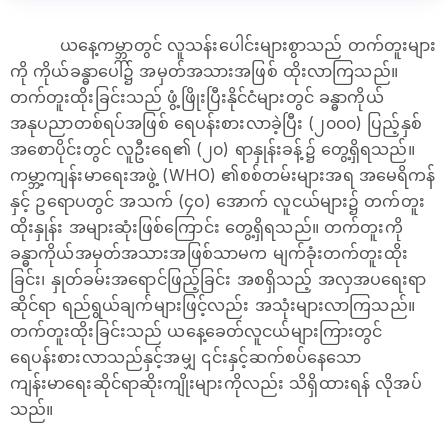
ယနေ့ကမ္ဘာတွင် လူသန်းပေါင်းများစွာသည် တက်တူးများ
ကို ကိုယ်ခန္ဓာပေါ်၌ အမှတ်အသားအဖြစ် ထိုးလာကြသည်။
တက်တူးထိုးခြင်းသည် ဖွံ့ဖြိုးပြီးနိုင်ငံများတွင် ခန္ဓာကိုယ်
အနုပညာတစ်ရပ်အဖြစ် ရေပန်းစားလာခဲ့ပြီး (၂၀၀၀) ပြည့်နှစ်
အစောပိုင်းတွင် လူဦးရေ၏ (၂၀) ရာနှုန်းခန့်၌ တွေ့ရှိရသည်။
ကမ္ဘာ့ကျန်းမာရေးအဖွဲ့ (WHO) ၏စစ်တမ်းများအရ အမေရိကန်
နှင့် ဥရောပတွင် အသက် (၄၀) အောက် လူငယ်များ၌ တက်တူး
ထိုးနှုန်း အများဆုံးဖြစ်ကြောင်း တွေ့ရှိရသည်။ တက်တူးကို
ခန္ဓာကိုယ်အမှတ်အသားအဖြစ်သာမက မျက်ခုံးတက်တူးထိုး
ခြင်း၊ နှုတ်ခမ်းအရောင်ဖြည့်ခြင်း အစရှိသည့် အလှအပရေးရာ
ဆိုင်ရာ ရည်ရွယ်ချက်များဖြင့်လည်း အသုံးများလာကြသည်။
တက်တူးထိုးခြင်းသည် ယနေ့ခေတ်လူငယ်များကြားတွင်
ရေပန်းစားလာသည်နှင့်အမျှ ၎င်းနှင့်ဆက်စပ်နေသော
ကျန်းမာရေးဆိုင်ရာဆိုးကျိုးများကိုလည်း သိရှိထားရန် လိုအပ်
သည်။