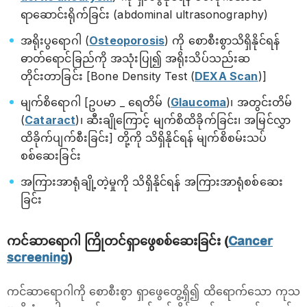
ရာ‌ဆောင်းရိုက်ခြင်း (abdominal ultrasonography)
အရိုးပွရောဂါ (
Osteoporosis
) ကို စောစီးစွာသိရှိနိုင်ရန်
ဓာတ်ရောင်ခြည်ကို အသုံးပြု၍ အရိုးသိပ်သည်းဆ
တိုင်းတာခြင်း [Bone Density Test (
DEXA Scan
)]
မျက်စိရောဂါ [ဥပမာ _ ရေတိမ် (
Glaucoma
)၊ အတွင်းတိမ်
(
Cataract
)၊ ဆီးချိုကြောင့် မျက်စိထိခိုက်ခြင်း၊ အမြင်လွှာ
ထိခိုက်ပျက်စီးခြင်း] တို့ကို သိရှိနိုင်ရန် မျက်စိစမ်းသပ်
စစ်ဆေးခြင်း
အကြားအာရုံချို့တဲ့မှုကို သိရှိနိုင်ရန် အကြားအာရုံစစ်ဆေး
ခြင်း
ကင်ဆာရောဂါ ကြိုတင်ရှာဖွေစစ်ဆေးခြင်း (
Cancer
screening
)
ကင်ဆာရောဂါကို စောစီးစွာ ရှာဖွေတွေ့ရှိ၍ ထိရောက်သော ကုသ