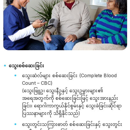
သွေးစစ်ဆေးခြင်း
သွေးဆဲလ်များ စစ်ဆေးခြင်း (Complete Blood
Count – CBC)
(သွေးဖြူဥ၊ သွေးနီဥနှင့် သွေးဥမွှားများ၏
အရေအတွက်ကို စစ်ဆေးခြင်းဖြင့် သွေးအားနည်း
ခြင်း၊ ရောဂါကာကွယ်နိုင်စွမ်းနှင့် သွေးခဲခြင်းဆိုင်ရာ
ပြဿနာများကို သိရှိနိုင်သည်)
သွေးတွင်းသကြားဓာတ် စစ်ဆေးခြင်းနှင့် သွေးတွင်း