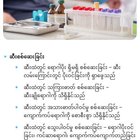
ဆီးစစ်ဆေးခြင်း
ဆီးထဲတွင် ရောဂါပိုး ရှိမရှိ စစ်ဆေးခြင်း – ဆီး
လမ်းကြောင်းတွင် ပိုးဝင်ခြင်းကို ရှာဖွေသည်
ဆီးထဲတွင် သကြားဓာတ် စစ်ဆေးခြင်း –
ဆီးချိုရောဂါကို သိရှိနိုင်သည်
ဆီးထဲတွင် အသားဓာတ်ပါဝင်မှု စစ်ဆေးခြင်း –
ကျောက်ကပ်ရောဂါကို စောစီးစွာ သိရှိနိုင်သည်
ဆီးထဲတွင် သွေးပါဝင်မှု စစ်ဆေးခြင်း – ရောဂါပိုးဝင်
ခြင်း၊ ကင်ဆာရောဂါ၊ ကျောက်ကပ်ကျောက်တည်ခြင်း