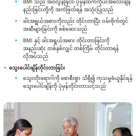
BMI သည် အဝလွန်ခြင်း၊ ပုံမှန်ထက်ကိုယ်အလေးချိန်
နည်းခြင်းတို့ကို အကဲဖြတ်ရန် အသုံးပြုသည်
ခါးအရွယ်အစားကိုလည်း တိုင်းတာပြီး ဝမ်းဗိုက်တွင်
အဆီများခြင်းကို စစ်ဆေးသည်
BMI နှင့် ခါးအရွယ်အစား တိုင်းတာခြင်းကို
အနည်းဆုံး တစ်နှစ်လျှင် တစ်ကြိမ် တိုင်းတာရန်
လိုအပ်သည်
သွေးပေါင်ချိန်တိုင်းတာခြင်း
သွေးတိုးရောဂါကို စောစီးစွာ သိရှိ၍ ကုသမှုခံယူနိုင်ရန်
သွေးပေါင်ချိန်ကို ပုံမှန်တိုင်းတာသင့်သည်