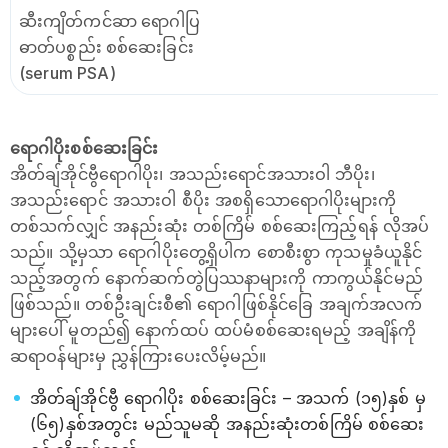
ဆီးကျိတ်ကင်ဆာ ရောဂါပြ
ဓာတ်ပစ္စည်း စစ်ဆေးခြင်း
(serum PSA)
ရောဂါပိုးစစ်ဆေးခြင်း
အိတ်ချ်အိုင်ဗွီရောဂါပိုး၊ အသည်းရောင်အသားဝါ ဘီပိုး၊
အသည်းရောင် အသားဝါ စီပိုး အစရှိသောရောဂါပိုးများကို
တစ်သက်လျှင် အနည်းဆုံး တစ်ကြိမ် စစ်ဆေးကြည့်ရန် လိုအပ်
သည်။ သို့မှသာ ရောဂါပိုးတွေ့ရှိပါက စောစီးစွာ ကုသမှုခံယူနိုင်
သည့်အတွက် နောက်ဆက်တွဲပြဿနာများကို ကာကွယ်နိုင်မည်
ဖြစ်သည်။ တစ်ဦးချင်းစီ၏ ရောဂါဖြစ်နိုင်ခြေ အချက်အလက်
များပေါ် မူတည်၍ နောက်ထပ် ထပ်မံစစ်ဆေးရမည့် အချိန်ကို
ဆရာဝန်များမှ ညွှန်ကြားပေးလိမ့်မည်။
အိတ်ချ်အိုင်ဗွီ ရောဂါပိုး စစ်ဆေးခြင်း – အသက် (၁၅)နှစ် မှ
(၆၅)နှစ်အတွင်း မည်သူမဆို အနည်းဆုံးတစ်ကြိမ် စစ်ဆေး