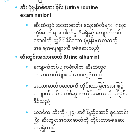
ဆီး ပုံမှန်စစ်ဆေးခြင်း (Urine routine
examination)
ဆီးထဲတွင် အသားဓာတ်၊ သွေးဆဲလ်များ၊ ဂလူး
ကို့စ်ဓာတ်များ ပါဝင်မှု ရှိမရှိနှင့် ကျောက်ကပ်
ရောဂါကို ညွှန်ပြနိုင်သော ပုံမှန်မဟုတ်သည့်
အခြေအနေများကို စစ်ဆေးသည်
ဆီးတွင်းအသားဓာတ် (Urine albumin)
ကျောက်ကပ်ပျက်စီးပါက ဆီးထဲတွင်
အသားဓာတ်များ ပါလာလေ့ရှိသည်
အသားဓာတ်ပမာဏကို တိုင်းတာခြင်းအားဖြင့်
ကျောက်ကပ်ပျက်စီးမှု အတိုင်းအတာကို ခန့်မှန်း
နိုင်သည်
ယခင်က ဆီးကို (၂၄) နာရီပြည့်အောင် စုဆောင်း
ပြီး ဆီးတွင်းအသားဓာတ်ကို တိုင်းတာစစ်ဆေး
လေ့ရှိသည်