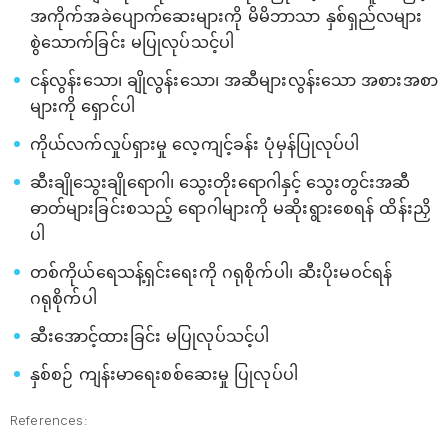
အကိုက်အခဲပျောက်ဆေးများကို မိမိဘာသာ နှစ်ရှည်လများ
စွဲသောက်ခြင်း မပြုလုပ်သင့်ပါ
ငန်လွန်းသော၊ ချိုလွန်းသော၊ အဆီများလွန်းသော အစားအစာ
များကို ရှောင်ပါ
ကိုယ်လက်လှုပ်ရှားမှု လေ့ကျင့်ခန်း ပုံမှန်ပြုလုပ်ပါ
ဆီးချိုသွေးချိုရောဂါ၊ သွေးတိုးရောဂါနှင့် သွေးတွင်းအဆီ
ဓာတ်များခြင်းစသည့် ရောဂါများကို မဆိုးရွားစေရန် ထိန်းညှိ
ပါ
တစ်ကိုယ်ရေသန့်ရှင်းရေးကို ဂရုစိုက်ပါ၊ ဆီးပိုးမဝင်ရန်
ဂရုစိုက်ပါ
ဆီးအောင့်ထားခြင်း မပြုလုပ်သင့်ပါ
နှစ်စဉ် ကျန်းမာရေးစစ်ဆေးမှု ပြုလုပ်ပါ
References: