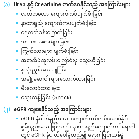
Urea နှင့် Creatinine တက်စေနိုင်သည့် အကြောင်းများ
လတ်တလော ကျောက်ကပ်ပျက်စီးခြင်း
နာတာရှည် ကျောက်ကပ်ပျက်စီးခြင်း
ရေဓာတ်ခန်းခြောက်ခြင်း
အသား အစားများခြင်း
ကြွက်သားများ ပျက်စီးခြင်း
အစာအိမ်အူလမ်းကြောင်းမှ သွေးယိုခြင်း
နှလုံးညှစ်အားကျခြင်း
အချို့ဆေးဝါးများသောက်ထားခြင်း
မီးလောင်ထားခြင်း
သွေးလန့်ခြင်း (Shock)
eGFR ကျစေနိုင်သည့် အကြောင်းများ
eGFR နံပါတ်နည်းလေ၊ ကျောက်ကပ်လုပ်ဆောင်နိုင်
စွမ်းနည်းလေ ဖြစ်သည်၊ နာတာရှည်ကျောက်ကပ်ရောဂါ
တွင် eGFR နံပါတ်ပေါ်မူတည်၍ ‌ရောဂါပြင်းထန်မှု