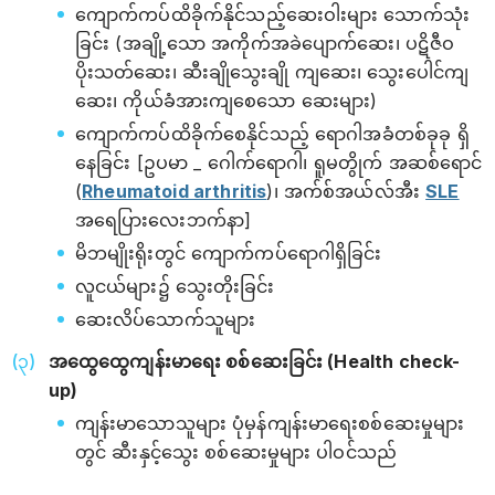
ကျောက်ကပ်ထိခိုက်နိုင်သည့်ဆေးဝါးများ သောက်သုံး
ခြင်း (အချို့သော အကိုက်အခဲပျောက်ဆေး၊ ပဋိဇီဝ
ပိုးသတ်ဆေး၊ ဆီးချိုသွေးချို ကျဆေး၊ သွေးပေါင်ကျ
ဆေး၊ ကိုယ်ခံအားကျစေသော ဆေးများ)
‌ကျောက်ကပ်ထိခိုက်စေနိုင်သည့် ရောဂါအခံတစ်ခုခု ရှိ
နေခြင်း [ဥပမာ _ ဂေါက်ရောဂါ၊ ရူမတွိုက် အဆစ်ရောင်
(
Rheumatoid arthritis
)၊ အက်စ်အယ်လ်အီး
SLE
အရေပြားလေးဘက်နာ]
မိဘမျိုးရိုးတွင် ကျောက်ကပ်ရောဂါရှိခြင်း
လူငယ်များ၌ သွေးတိုးခြင်း
ဆေးလိပ်သောက်သူများ
အထွေထွေကျန်းမာရေး စစ်ဆေးခြင်း (Health check-
up)
ကျန်းမာသောသူများ ပုံမှန်ကျန်းမာရေးစစ်ဆေးမှုများ
တွင် ဆီးနှင့်သွေး စစ်ဆေးမှုများ ပါဝင်သည်