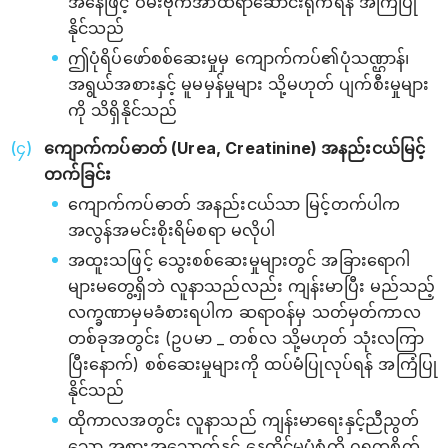
အနေဖြင့် ဝမ်းဗိုက်အာထရာဆောင်းရိုက်ရန် အကြံပြု
နိုင်သည်
ဤပုံရိပ်ဖော်စစ်ဆေးမှုမှ ကျောက်ကပ်၏ပုံသဏ္ဌာန်၊
အရွယ်အစားနှင့် မူမမှန်မှုများ သို့မဟုတ် ပျက်စီးမှုများ
ကို သိရှိနိုင်သည်
ကျောက်ကပ်ဓာတ် (Urea, Creatinine) အနည်းငယ်မြင့်
တက်ခြင်း
ကျောက်ကပ်ဓာတ် အနည်းငယ်သာ မြင့်တက်ပါက
အလွန်အမင်းစိုးရိမ်စရာ မလိုပါ
အထူးသဖြင့် သွေးစစ်ဆေးမှုများတွင် အခြားရောဂါ
များမတွေ့ရှိဘဲ လူနာသည်လည်း ကျန်းမာပြီး မည်သည့်
လက္ခဏာမှမခံစားရပါက ဆရာဝန်မှ သတ်မှတ်ကာလ
တစ်ခုအတွင်း (ဥပမာ _ တစ်လ သို့မဟုတ် သုံးလကြာ
ပြီးနောက်) စစ်ဆေးမှုများကို ထပ်မံပြုလုပ်ရန် အကြံပြု
နိုင်သည်
ထိုကာလအတွင်း လူနာသည် ကျန်းမာရေးနှင့်ညီညွတ်
သော အစားအသောက်နှင့် နေထိုင်မှုပုံစံကို ဂရုတစိုက်