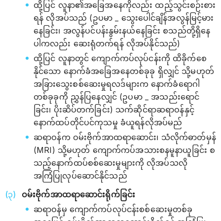
ထို့ပြင် လူနာ၏အခြေအနေကိုလည်း ထည့်သွင်းစဉ်းစား
ရန် လိုအပ်သည် (ဥပမာ _ သွေးပေါင်ချိန်အလွန်မြင့်မား
နေခြင်း၊ အလွန်ပင်ပန်းနွမ်းနယ်နေခြင်း စသည်တို့ရှိနေ
ပါကလည်း ဆေးရုံတက်ရန် လိုအပ်နိုင်သည်)
ထို့ပြင် လူနာတွင် ကျောက်ကပ်လုပ်ငန်းကို ထိခိုက်စေ
နိုင်သော နောက်ခံအခြေအနေတစ်ခုခု ရှိလျှင် သို့မဟုတ်
အခြားသွေးစစ်ဆေးမှုရလဒ်များက နောက်ခံရောဂါ
တစ်ခုခုကို ညွှန်ပြနေလျှင် (ဥပမာ _ အသည်းရောင်
ခြင်း၊ ပိုးဆိပ်တက်ခြင်း) သက်ဆိုင်ရာဆရာဝန်နှင့်
နောက်ထပ်တိုင်ပင်ကုသမှု ခံယူရန်လိုအပ်မည်
ဆရာဝန်က ဝမ်းဗိုက်အာထရာဆောင်း၊ သံလိုက်ဓာတ်မှန်
(MRI) သို့မဟုတ် ကျောက်ကပ်အသားစနမူနာယူခြင်း စ
သည့်နောက်ထပ်စစ်ဆေးမှုများကို လိုအပ်သလို
အကြံပြုလုပ်ဆောင်နိုင်သည်
ဝမ်းဗိုက်အာထရာဆောင်းရိုက်ခြင်း
ဆရာဝန်မှ ကျောက်ကပ်လုပ်ငန်းစစ်ဆေးမှုတစ်ခု