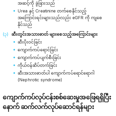
အဆင့်ကို ခွဲခြားသည်
Urea နှင့် Creatinine တက်စေနိုင်သည့်
အကြောင်းရင်းများသည်လည်း eGFR ကို ကျစေ
နိုင်သည်
ဆီးတွင်းအသားဓာတ် များစေသည့်အကြောင်းများ
ဆီးပိုးဝင်ခြင်း
ကျောက်ကပ်ရောင်ခြင်း
ကျောက်ကပ်ပျက်စီးခြင်း
ကိုယ်ဝန်ဆိပ်တက်ခြင်း
ဆီးအသားဓာတ်ပါ ​ကျောက်ကပ်​ရောင်ရောဂါ
(Nephrotic syndrome)
ကျောက်ကပ်လုပ်ငန်းစစ်ဆေးမှုအဖြေရရှိပြီး
နောက် ဆက်လက်လုပ်ဆောင်ရန်များ