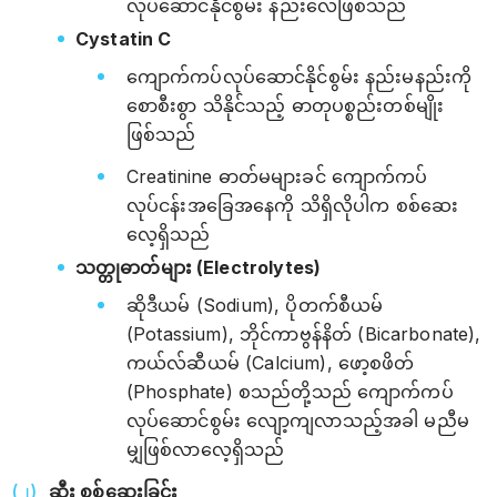
လုပ်ဆောင်နိုင်စွမ်း နည်းလေဖြစ်သည်
Cystatin C
ကျောက်ကပ်လုပ်ဆောင်နိုင်စွမ်း နည်းမနည်းကို
စောစီးစွာ သိနိုင်သည့် ဓာတုပစ္စည်းတစ်မျိုး
ဖြစ်သည်
Creatinine ဓာတ်မများခင် ကျောက်ကပ်
လုပ်ငန်းအခြေအနေကို သိရှိလိုပါက စစ်ဆေး
လေ့ရှိသည်
သတ္တုဓာတ်များ (Electrolytes)
ဆိုဒီယမ် (Sodium), ပိုတက်စီယမ်
(Potassium), ဘိုင်ကာဗွန်နိတ် (Bicarbonate),
ကယ်လ်ဆီယမ် (Calcium), ဖော့စဖိတ်
(Phosphate) စသည်တို့သည် ကျောက်ကပ်
လုပ်ဆောင်စွမ်း လျော့ကျလာသည့်အခါ မညီမ
မျှဖြစ်လာလေ့ရှိသည်
ဆီး စစ်ဆေးခြင်း