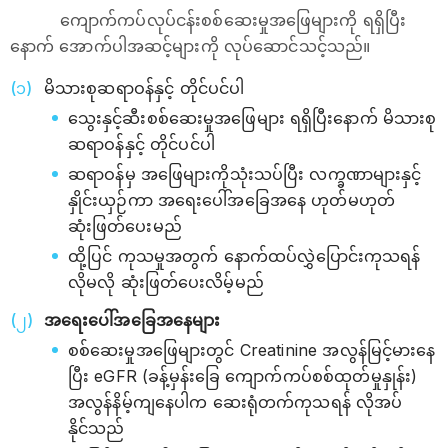
ကျောက်ကပ်လုပ်ငန်းစစ်ဆေးမှုအဖြေများကို ရရှိပြီး
နောက် အောက်ပါအဆင့်များကို လုပ်ဆောင်သင့်သည်။
မိသားစုဆရာဝန်နှင့် တိုင်ပင်ပါ
သွေးနှင့်ဆီးစစ်ဆေးမှုအဖြေများ ရရှိပြီးနောက် မိသားစု
ဆရာဝန်နှင့် တိုင်ပင်ပါ
ဆရာဝန်မှ အဖြေများကိုသုံးသပ်ပြီး လက္ခဏာများနှင့်
နှိုင်းယှဉ်ကာ အရေးပေါ်အခြေအနေ ဟုတ်မဟုတ်
ဆုံးဖြတ်ပေးမည်
ထို့ပြင် ကုသမှုအတွက် နောက်ထပ်လွှဲပြောင်းကုသရန်
လိုမလို ဆုံးဖြတ်ပေးလိမ့်မည်
အရေးပေါ်အခြေအနေများ
စစ်ဆေးမှုအဖြေများတွင် Creatinine အလွန်မြင့်မားနေ
ပြီး eGFR (ခန့်မှန်းခြေ ကျောက်ကပ်စစ်ထုတ်မှုနှုန်း)
အလွန်နိမ့်ကျနေပါက ဆေးရုံတက်ကုသရန် လိုအပ်
နိုင်သည်