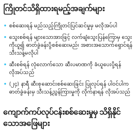
ကြိုတင်သိရှိထားရမည့်အချက်များ
စစ်ဆေးရန် မည်သည့်ကြိုတင်ပြင်ဆင်မှုမှ မလိုအပ်ပါ
သွေးစစ်ရန် များသောအားဖြင့် လက်ဖျံသွေးပြန်ကြောမှ သွေး
ကိုယူ၍ ဓာတ်ခွဲခန်းပို့စစ်ဆေးမည်၊ အစားအသောက်ရှောင်ရန်
သီးသန့်မလိုပါ
ဆီးစစ်ရန် လုံလောက်သော ဆီးပမာဏကို ခံယူပေးပို့ရန်
လိုအပ်သည်
(၂၄) နာရီ ဆီးစုဆောင်းစစ်ဆေးခြင်း ပြုလုပ်ရန် ပါဝင်ပါက
ဓာတ်ခွဲခန်းမှ သီးသန့်ညွှန်ကြားမှုကို လိုက်နာရန် လိုအပ်သည်
ကျောက်ကပ်လုပ်ငန်းစစ်ဆေးမှုမှ သိရှိနိုင်
သောအဖြေများ