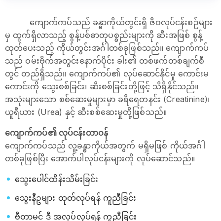
ကျောက်ကပ်သည် ခန္ဓာကိုယ်တွင်းရှိ ဇီဝလုပ်ငန်းစဉ်များ
မှ ထွက်ရှိလာသည့် စွန့်ပစ်ဓာတုပစ္စည်းများကို ဆီးအဖြစ် စွန့်
ထုတ်ပေးသည့် ကိုယ်တွင်းအင်္ဂါတစ်ခုဖြစ်သည်။ ကျောက်ကပ်
သည် ဝမ်းဗိုက်အတွင်းနောက်ပိုင်း ခါး၏ တစ်ဖက်တစ်ချက်စီ
တွင် တည်ရှိသည်။ ကျောက်ကပ်၏ လုပ်ဆောင်နိုင်မှု ကောင်းမ
ကောင်းကို သွေးစစ်ခြင်း၊ ဆီးစစ်ခြင်းတို့ဖြင့် သိရှိနိုင်သည်။
အသုံးများသော စစ်ဆေးမှုများမှာ ခရီရေတနင်း (Creatinine)၊
ယူရီယား (Urea) နှင့် ဆီးစစ်ဆေးမှုတို့ဖြစ်သည်။
ကျောက်ကပ်၏ လုပ်ငန်းတာဝန်
ကျောက်ကပ်သည် လူ့ခန္ဓာကိုယ်အတွက် မရှိမဖြစ် ကိုယ်အင်္ဂါ
တစ်ခုဖြစ်ပြီး အောက်ပါလုပ်ငန်းများကို လုပ်ဆောင်သည်။
သွေးပေါင်ထိန်းသိမ်းခြင်း
သွေးနီဥများ ထုတ်လုပ်ရန် ကူညီခြင်း
ဗီတာမင် ဒီ အလုပ်လုပ်ရန် ကူညီခြင်း