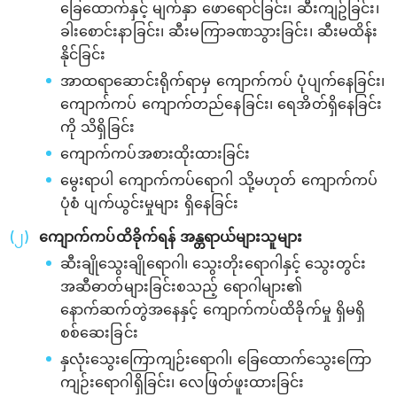
ခြေထောက်နှင့် မျက်နှာ ဖောရောင်ခြင်း၊ ဆီးကျဥ်ခြင်း၊
ခါးစောင်းနာခြင်း၊ ဆီးမကြာခဏသွားခြင်း၊ ဆီးမထိန်း
နိုင်ခြင်း
အာထရာဆောင်းရိုက်ရာမှ ကျောက်ကပ် ပုံပျက်နေခြင်း၊
ကျောက်ကပ် ကျောက်တည်နေခြင်း၊ ရေအိတ်ရှိနေခြင်း
ကို သိရှိခြင်း
ကျောက်ကပ်အစားထိုးထားခြင်း
မွေးရာပါ ကျောက်ကပ်ရောဂါ သို့မဟုတ် ကျောက်ကပ်
ပုံစံ ပျက်ယွင်းမှုများ ရှိနေခြင်း
ကျောက်ကပ်ထိခိုက်ရန် အန္တရာယ်များသူများ
ဆီးချိုသွေးချိုရောဂါ၊ သွေးတိုးရောဂါနှင့် သွေးတွင်း
အဆီဓာတ်များခြင်းစသည့် ရောဂါများ၏
နောက်ဆက်တွဲအနေနှင့် ကျောက်ကပ်ထိခိုက်မှု ရှိမရှိ
စစ်ဆေးခြင်း
နှလုံးသွေးကြောကျဉ်းရောဂါ၊ ခြေထောက်သွေးကြော
ကျဉ်းရောဂါရှိခြင်း၊ လေဖြတ်ဖူးထားခြင်း