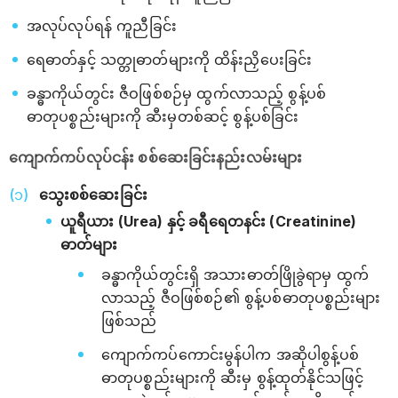
အလုပ်လုပ်ရန် ကူညီခြင်း
ရေဓာတ်နှင့် သတ္တုဓာတ်များကို ထိန်းညှိပေးခြင်း
ခန္ဓာကိုယ်တွင်း ဇီဝဖြစ်စဉ်မှ ထွက်လာသည့် စွန့်ပစ်
ဓာတုပစ္စည်းများကို ဆီးမှတစ်ဆင့် စွန့်ပစ်ခြင်း
ကျောက်ကပ်လုပ်ငန်း စစ်ဆေးခြင်းနည်းလမ်းများ
သွေးစစ်ဆေးခြင်း
ယူရီယား (Urea) နှင့် ခရီရေတနင်း (Creatinine)
ဓာတ်များ
ခန္ဓာကိုယ်တွင်းရှိ အသားဓာတ်ဖြိုခွဲရာမှ ထွက်
လာသည့် ဇီဝဖြစ်စဉ်၏ စွန့်ပစ်ဓာတုပစ္စည်းများ
ဖြစ်သည်
ကျောက်ကပ်ကောင်းမွန်ပါက အဆိုပါစွန့်ပစ်
ဓာတုပစ္စည်းများကို ဆီးမှ စွန့်ထုတ်နိုင်သဖြင့်