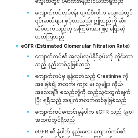
သွေးထဲတွင် ပမာဏအနည်းငယ်သာရှိသည်
ကျောက်ကပ်လုပ်ငန်း ပျက်စီးပါက သွေးထဲတွင်
၎င်းဓာတ်များ စုပုံလာသည်၊ ဤသည်ကို ဆီး
ဆိပ်တက်သည်ဟု အကြမ်းအားဖြင့် ပြောဆို
တတ်ကြသည်
eGFR (Estimated Glomerular Filtration Rate)
ကျောက်ကပ်၏ အလုပ်လုပ်နိုင်စွမ်းကို တိုင်းတာ
သည့် နည်းတစ်ခုဖြစ်သည်
ကျောက်ကပ်မှ စွန့်ထုတ်သည့် Creatinine ကို
အခြေခံ၍ အသက်၊ ကျား မ၊ လူမျိုး၊ ကိုယ်
အလေးချိန် စသည်တို့ကို ထည့်သွင်းတွက်ချက်
ပြီး ရရှိသည့် အချက်အလက်တစ်ခုဖြစ်သည်
ကျောက်ကပ်ကောင်းမွန်ပါက eGFR သည် (၉၀)
အထက်တွင်ရှိသည်
eGFR ၏ နံပါတ် နည်းလေ၊ ကျောက်ကပ်၏