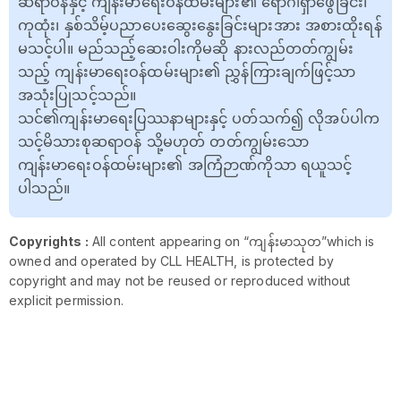
ဆရာဝန်နှင့် ကျန်းမာရေးဝန်ထမ်းများ၏ ရောဂါရှာဖွေခြင်း၊
ကုထုံး၊ နှစ်သိမ့်ပညာပေးဆွေးနွေးခြင်းများအား အစားထိုးရန်
မသင့်ပါ။ မည်သည့်ဆေးဝါးကိုမဆို နားလည်တတ်ကျွမ်း
သည့် ကျန်းမာရေးဝန်ထမ်းများ၏ ညွှန်ကြားချက်ဖြင့်သာ
အသုံးပြုသင့်သည်။
သင်၏ကျန်းမာရေးပြဿနာများနှင့် ပတ်သက်၍ လိုအပ်ပါက
သင့်မိသားစုဆရာဝန် သို့မဟုတ် တတ်ကျွမ်းသော
ကျန်းမာရေးဝန်ထမ်းများ၏ အကြံဉာဏ်ကိုသာ ရယူသင့်
ပါသည်။
Copyrights :
All content appearing on “ကျန်းမာသုတ”which is
owned and operated by CLL HEALTH, is protected by
copyright and may not be reused or reproduced without
explicit permission.