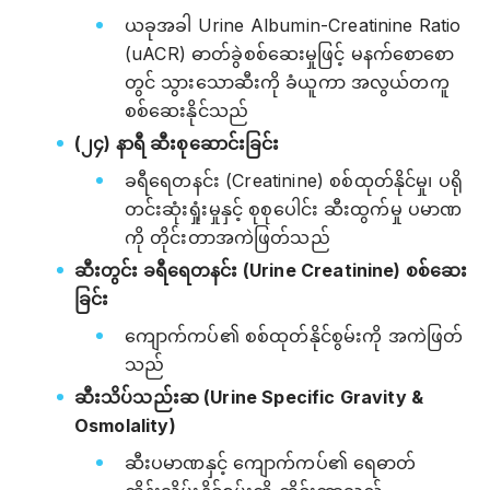
ယခုအခါ Urine Albumin-Creatinine Ratio
(uACR) ဓာတ်ခွဲစစ်ဆေးမှုဖြင့် မနက်စောစော
တွင် သွားသောဆီးကို ခံယူကာ အလွယ်တကူ
စစ်ဆေးနိုင်သည်
(၂၄) နာရီ ဆီးစုဆောင်းခြင်း
ခရီရေတနင်း (Creatinine) စစ်ထုတ်နိုင်မှု၊ ပရို
တင်းဆုံးရှုံးမှုနှင့် စုစုပေါင်း ဆီးထွက်မှု ပမာဏ
ကို တိုင်းတာအကဲဖြတ်သည်
ဆီးတွင်း ခရီရေတနင်း (Urine Creatinine) စစ်ဆေး
ခြင်း
ကျောက်ကပ်၏ စစ်ထုတ်နိုင်စွမ်းကို အကဲဖြတ်
သည်
ဆီးသိပ်သည်းဆ (Urine Specific Gravity &
Osmolality)
ဆီးပမာဏနှင့် ကျောက်ကပ်၏ ရေဓာတ်