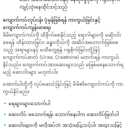
ကျင့်သုံးနေထိုင်သင့်သည်
ကျောက်ကပ်လုပ်ငန်း ပုံမှန်ဖြစ်ရန် ကာကွယ်ခြင်းနှင့်
ကျောက်ကပ်ကျန်းမာရေး
မိမိကျောက်ကပ်ကို ထိခိုက်စေနိုင်သည့် ရောဂါများကို မဆိုးဝါး
စေရန် ထိန်းထားခြင်း၊ ခန္ဓာကိုယ်ကို အဆိပ်အတောက်ဖြစ်စေ
သည့် အရာများနှင့် မထိတွေ့ရန် ဂရုစိုက်ခြင်းတို့ဖြင့်
ကျောက်ကပ်ဓာတ် (Urea, Creatinine) မတက်ရန် ကာကွယ်
နိုင်သည်။ ကျောက်ကပ်အားဆေးများသည် မဖြစ်မနေသောက်ရ
မည့် ဆေးဝါးများ မဟုတ်ပါ။
အောက်ပါတို့ကို လုပ်ဆောင်ခြင်းဖြင့် မိမိ၏ကျောက်ကပ်ကို ကာ
ကွယ်နိုင်မည်။
ရေများများသောက်ပါ
ဆေးလိပ် မသောက်ရန်၊ သောက်နေပါက ဆေးလိပ်ဖြတ်ပါ
ဆေးဝါးများကို မလိုအပ်ဘဲ အသုံးမပြုသင့်ပါ၊ အထူးသဖြင့်