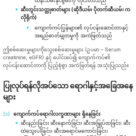
ထိန်းသိမ်းနိုင်စွမ်းကို တိုင်းတာသည်
ဆီးတွင်းသတ္တုဓာတ်များ (ဆိုဒီယမ်၊ ပိုတက်ဆီယမ်၊ က
လိုရိုက်)
ကျောက်ကပ်ပြွန်များ၏ လုပ်ငန်းဆောင်တာနှင့်
အရည်ဓာတ်မျှတမှုကို အကဲဖြတ်သည်
ဤစစ်ဆေးမှုများကိုသွေးစစ်ဆေးမှုများ (ဥပမာ – Serum
creatinine, eGFR) နှင့် ပေါင်းစပ်၍ ကျောက်ကပ်၏
လုပ်ငန်းဆောင်တာကို ပြည့်စုံစွာ အကဲဖြတ်ရန် အသုံးပြုသည်။
ပြုလုပ်ရန်လိုအပ်သော ရောဂါနှင့်အခြေအနေ
များ
ကျောက်ကပ်ရောဂါလက္ခဏာများ ရှိနေခြင်း
ဆီးနည်းခြင်း၊ ဆီးနောက်ခြင်း၊ ဆီးအမြှုပ်ထခြင်း၊ ဆီး
ထဲသွေးပါခြင်း၊ ဆီးအရောင်မကောင်းခြင်း၊