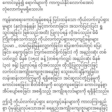
ကောင်းမွန်၍ ရောဂါများကို ကာကွယ်နိုင်လောက်အောင်
လုံလောက်မှုမရှိသေးပါ။
ကျန်းမာရေးကောင်းမွန်စေရန် ပြင်းထန်သော ကိုယ်လက်လှုပ်ရှား
မှုများ (နှလုံးခုန်နှုန်း မြင့်တက်လာခြင်း၊ အသက်ပြင်းပြင်း ရှူ
သွင်းရခြင်း ဖြစ်သည်အထိ) ပြုလုပ်ရန် လိုအပ်သည်။ မိမိ
ကြိုက်နှစ်သက်သည့် ကိုယ်လက်လှုပ်ရှားလေ့ကျင့်ခန်းများ
(ဥပမာ _ လမ်းမြန်မြန်လျှောက်ခြင်း၊ ပြေးစက်ပေါ်တွင် ပြေး
ခြင်း၊ ရေကူးခြင်း၊ ကြက်တောင်ရိုက်ခြင်း) ကို အနည်းဆုံး တစ်
ပတ်လျှင် မိနစ် (၁၅၀) ခန့် [တစ်ရက်လျှင် အနည်းဆုံး မိနစ်
(၃၀) ခန့်] ပြုလုပ်ရန် လိုအပ်သည်။ ထိုသို့ပြုလုပ်ခြင်းဖြင့်
လက်ငင်းအကျိုးကျေးဇူးအနေဖြင့် သွေးပေါင်ချိန်ကျခြင်း၊
လန်းဆန်းတက်ကြွမှုကို ရရှိစေခြင်း၊ အင်ဆူလင်တုံ့ပြန်မှုကို
ကောင်းစေခြင်း၊ စိတ်ဖိစီးမှုကို လျော့ကျစေခြင်း၊ ကောင်းမွန်စွာ
အိပ်ပျော်စေခြင်း အစရှိသည့် အကျိုးရလဒ်များကို ရရှိနိုင်သည်။
ဤသို့ ကိုယ်လက်လှုပ်ရှား လေ့ကျင့်ခန်းများကို ကာလကြာရှည်
စွာ ပုံမှန်ပြုလုပ်သောအခါ ရေရှည်အကျိုးကျေးဇူးများအနေဖြင့်