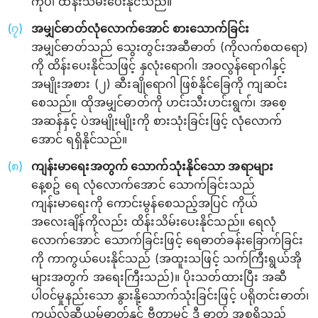
ကိုပါ ထိန်းသိမ်းပေးနိုင်သည်။
အမျှင်ဓာတ်လုံလောက်အောင် စားသောက်ခြင်း
အမျှင်ဓာတ်သည် သွေးတွင်းအဆီဓာတ် (ကိုလက်စထ‌‌ရော)
ကို ထိန်းပေးနိုင်သဖြင့် နှလုံး‌ရောဂါ၊ အဝလွန်ရောဂါနှင့်
အမျိုးအစား (၂) ဆီးချိုရောဂါ ဖြစ်နိုင်ခြေကို ကျဆင်း
စေသည်။ ထိုအမျှင်ဓာတ်ကို ဟင်းသီးဟင်းရွက်၊ အစေ့
အဆန်နှင့် ပဲအမျိုးမျိုးကို စားသုံးခြင်းဖြင့် လုံလောက်
အောင် ရရှိနိုင်သည်။
ကျန်းမာရေးအတွက် သောက်သုံးနိုင်သော အရာများ
နေ့စဥ် ‌‌ရေ လုံလောက်အောင် သောက်ခြင်းသည်
ကျန်းမာရေးကို ကောင်းမွန်စေသည့်အပြင် ကိုယ်
အလေးချိန်ကိုလည်း ထိန်းသိမ်းပေးနိုင်သည်။ ရေလုံ
လောက်အောင် သောက်ခြင်းဖြင့် ရေဓာတ်ခန်းခြောက်ခြင်း
ကို ကာကွယ်ပေးနိုင်သည် (အထူးသဖြင့် သက်ကြီးရွယ်အို
များအတွက် အရေးကြီးသည်)။ ပိုးသတ်ထားပြီး အဆီ
ပါဝင်မှုနည်းသော နွားနို့သောက်သုံးခြင်းဖြင့် ပရိုတင်းဓာတ်၊
ကယ်လ်ဆီယမ်ဓာတ်နှင့် ဗီတာမင် ဒီ ဓာတ် အစရှိသည့်