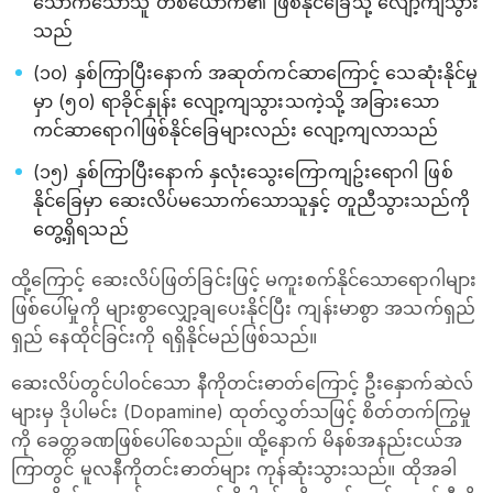
သောက်သောသူ တစ်ယောက်၏ ဖြစ်နိုင်ခြေသို့ လျော့ကျသွား
သည်
(၁၀) နှစ်ကြာပြီးနောက် အဆုတ်ကင်ဆာကြောင့် သေဆုံးနိုင်မှု
မှာ (၅၀) ရာခိုင်နှုန်း လျော့ကျသွားသကဲ့သို့ အခြားသော
ကင်ဆာရောဂါဖြစ်နိုင်ခြေများလည်း လျော့ကျလာသည်
(၁၅) နှစ်ကြာပြီးနောက် နှလုံးသွေးကြောကျဥ်းရောဂါ ဖြစ်
နိုင်ခြေမှာ ဆေးလိပ်မသောက်သောသူနှင့် တူညီသွားသည်ကို
တွေ့ရှိရသည်
ထို့ကြောင့် ဆေးလိပ်ဖြတ်ခြင်းဖြင့် မကူးစက်နိုင်သောရောဂါများ
ဖြစ်ပေါ်မှုကို များစွာလျှော့ချပေးနိုင်ပြီး ကျန်းမာစွာ အသက်ရှည်
ရှည် နေထိုင်ခြင်းကို ရရှိနိုင်မည်ဖြစ်သည်။
ဆေးလိပ်တွင်ပါဝင်သော နီကိုတင်းဓာတ်ကြောင့် ဦးနှောက်ဆဲလ်
များမှ ဒိုပါမင်း (Dopamine) ထုတ်လွှတ်သဖြင့် စိတ်တက်ကြွမှု
ကို ခေတ္တခဏဖြစ်ပေါ်စေသည်။ ထို့နောက် မိနစ်အနည်းငယ်အ
ကြာတွင် မူလနီကိုတင်းဓာတ်များ ကုန်ဆုံးသွားသည်။ ထိုအခါ