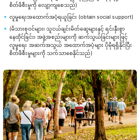
စိတ်ဖိစီးမှုကို လျော့ကျစေသည်)
လူမှုရေးအထောက်အပံ့ရယူခြင်း (obtain social support)
(မိသားစုဝင်များ၊ သူငယ်ချင်းမိတ်ဆွေများနှင့် ရင်းနှီးစွာ
နေထိုင်ခြင်း၊ အဖွဲ့အစည်းများကို ဆက်သွယ်ခြင်းများဖြင့်
လူမှုရေး အဆက်အသွယ် အထောက်အပံ့များ ပိုမိုရရှိနိုင်ပြီး
စိတ်ဖိစီးမှုများကို သက်သာစေနိုင်သည်)