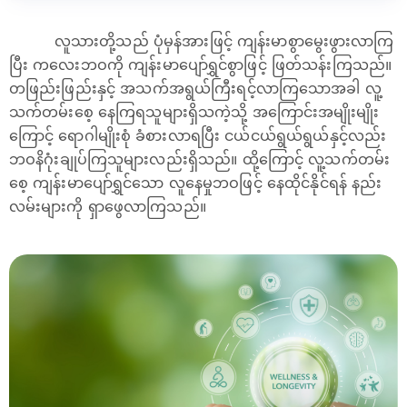
လူသားတို့သည် ပုံမှန်အားဖြင့် ကျန်းမာစွာမွေးဖွားလာကြ
ပြီး ကလေးဘဝကို ကျန်းမာပျော်ရွှင်စွာဖြင့် ဖြတ်သန်းကြသည်။
တဖြည်းဖြည်းနှင့် အသက်အရွယ်ကြီးရင့်လာကြသောအခါ လူ့
သက်တမ်းစေ့ နေကြရသူများရှိသကဲ့သို့ အကြောင်းအမျိုးမျိုး
ကြောင့် ရောဂါမျိုးစုံ ခံစားလာရပြီး ငယ်ငယ်ရွယ်ရွယ်နှင့်လည်း
ဘဝနိဂုံးချုပ်ကြသူများလည်းရှိသည်။ ထို့ကြောင့် လူ့သက်တမ်း
စေ့ ကျန်းမာပျော်ရွှင်သော လူနေမှုဘဝဖြင့် နေထိုင်နိုင်ရန် နည်း
လမ်းများကို ရှာဖွေလာကြသည်။