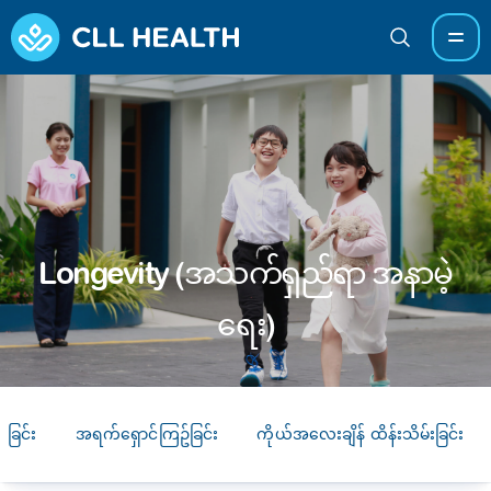
Longevity (အသက်ရှည်ရာ အနာမဲ့
ရေး)
ရောဂါများဖြစ်ပွါးရခြင်း အက
Longevity (အသက်ရှည်ရာ အနာမဲ့ရေး)