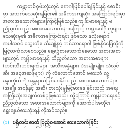
ကမ္ဘာတစ်ဝှမ်းလုံးတွင် ရောဂါဖြစ်ပေါ်ရခြင်းနှင့် စောစီး
စွာ အသက်သေဆုံးရခြင်း၏ အဓိကအကျဆုံး အကြောင်းရင်းမှာ
အစားအသောက်များကြောင့်ဖြစ်သည်။ ကျန်းမာရေးနှင့် မ
ညီညွတ်သည့် အစားအသောက်များကြောင့် ကမ္ဘာပေါ်ရှိ လူများ
သေဆုံးမှု၏ အဓိကအကြောင်းရင်းဖြစ်သော နှလုံး‌ရောဂါ
အပါအဝင် သွေးတိုး၊ ဆီးချိုနှင့် ကင်ဆာ‌‌ရောဂါ ဖြစ်နိုင်ခြေတို့ကို
မြင့်တက်လာစေသည်။ နေ့စဥ်စားသောက်နေသော အစားအစာ
များတွင် ကျန်းမာရေးနှင့် ညီညွတ်သော အစားအစာများ
(ဟင်းသီးဟင်းရွက်များ၊ အသီးအနှံများ၊ ပဲအမျိုးမျိုး၊ သံလွင်
ဆီ၊ အစေ့အဆန်များ) ကို လုံလောက်အောင် မစားဘဲ လူ့
ခန္ဓာကိုယ်ကို အန္တရာယ်ဖြစ်စေနိုင်သည့် အစားအသောက်များ
(အချို၊ အငန်နှင့် အဆီ) စားသုံးမှုမြင့်မားနေခြင်းသည် အရေး
အကြီးဆုံးအချက်တစ်ခုဖြစ်သည်။ ထို့ကြောင့် ကျန်းမာ‌ရေးနှင့်
ညီညွတ်သော အစားအသောက်များကို အောက်ပါအတိုင်း
ရွေးချယ်စားသုံးရန် လိုအပ်သည်။
ပရိုတင်းဓာတ် ပြည့်ဝအောင် စားသောက်ခြင်း