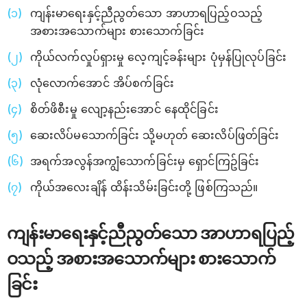
ကျန်းမာရေးနှင့်ညီညွတ်သော အာဟာရပြည့်ဝသည့်
အစားအသောက်များ စားသောက်ခြင်း
ကိုယ်လက်လှုပ်ရှားမှု လေ့ကျင့်ခန်းများ ပုံမှန်ပြုလုပ်ခြင်း
လုံလောက်အောင် အိပ်စက်ခြင်း
စိတ်ဖိစီးမှု လျော့နည်းအောင် နေထိုင်ခြင်း
ဆေးလိပ်မသောက်ခြင်း သို့မဟုတ် ဆေးလိပ်ဖြတ်ခြင်း
အရက်အလွန်အကျွံသောက်ခြင်းမှ ရှောင်ကြဥ်ခြင်း
ကိုယ်အလေးချိန် ထိန်းသိမ်းခြင်းတို့ ဖြစ်ကြသည်။
ကျန်းမာရေးနှင့်ညီညွတ်သော အာဟာရပြည့်
ဝသည့် အစားအသောက်များ စားသောက်
ခြင်း