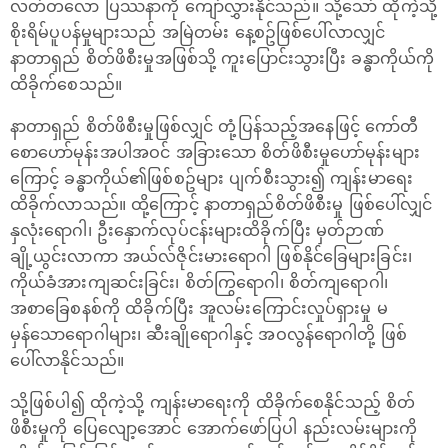
လတ်တလော ပြဿနာကို ကျော်လွှားနိုင်သည်။ သို့သော် ထိုကဲ့သို့
စိုးရိမ်ပူပန်မှုများသည် အမြဲတမ်း နေ့စဥ်ဖြစ်ပေါ်လာလျှင်
နာတာရှည် စိတ်ဖိစီးမှုအဖြစ်သို့ ကူးပြောင်းသွားပြီး ခန္ဓာကိုယ်ကို
ထိခိုက်စေသည်။
နာတာရှည် စိတ်ဖိစီးမှုဖြစ်လျှင် တုံ့ပြန်သည့်အနေဖြင့် ကော်တီ
စောဟော်မုန်းအပါအဝင် အခြားသော စိတ်ဖိစီးမှုဟော်မုန်းများ
ကြောင့် ခန္ဓာကိုယ်၏ဖြစ်စဥ်များ ပျက်စီးသွား၍ ကျန်းမာရေး
ထိခိုက်လာသည်။ ထို့ကြောင့် နာတာရှည်စိတ်ဖိစီးမှု ဖြစ်ပေါ်လျှင်
နှလုံး‌ရောဂါ၊ ဦးနှောက်လုပ်ငန်းများထိခိုက်ပြီး မှတ်ဉာဏ်
ချို့ယွင်းလာကာ အယ်လ်ဇိုင်းမား‌ရောဂါ ဖြစ်နိုင်ခြေများခြင်း၊
ကိုယ်ခံအားကျဆင်းခြင်း၊ စိတ်ကြွရောဂါ၊ စိတ်ကျရောဂါ၊
အစာခြေစနစ်ကို ထိခိုက်ပြီး အူလမ်းကြောင်းလှုပ်ရှားမှု မ
မှန်သော‌ရောဂါများ၊ ဆီးချိုရောဂါနှင့် အဝလွန်ရောဂါတို့ ဖြစ်
ပေါ်လာနိုင်သည်။
သို့ဖြစ်ပါ၍ ထိုကဲ့သို့ ကျန်းမာရေးကို ထိခိုက်စေနိုင်သည့် စိတ်
ဖိစီးမှုကို ပြေလျော့အောင် အောက်ဖော်ပြပါ နည်းလမ်းများကို