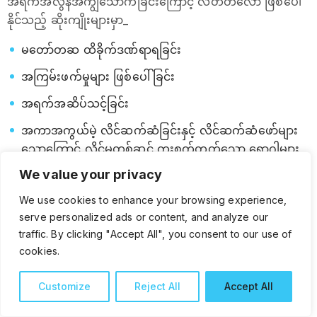
အရက်အလွန်အကျွံသောက်ခြင်းကြောင့် လတ်တလော ဖြစ်ပေါ်
နိုင်သည့် ဆိုးကျိုးများမှာ_
မတော်တဆ ထိခိုက်ဒဏ်ရာရခြင်း
အကြမ်းဖက်မှုများ ဖြစ်ပေါ်ခြင်း
အရက်အဆိပ်သင့်ခြင်း
အကာအကွယ်မဲ့ လိင်ဆက်ဆံခြင်းနှင့် လိင်ဆက်ဆံဖော်များ
သောကြောင့် လိင်မှတစ်ဆင့် ကူးစက်တတ်သော‌ ရောဂါများ
ကူးစက်ခြင်း
We value your privacy
ကိုယ်ဝန်ဆောင်မိခင် အရက်အလွန်အကျွံသောက်လျှင်
We use cookies to enhance your browsing experience,
ကလေးတွင် မွေးရာပါချို့ယွင်းချက်များ ဖြစ်ပေါ်ခြင်းတို့ ဖြစ်
serve personalized ads or content, and analyze our
ကြသည်။
traffic. By clicking "Accept All", you consent to our use of
cookies.
နာတာရှည်နောက်ဆက်တွဲ ပြဿနာများအနေနှင့် ဦးနှောက်
ထိခိုက်ခြင်း၊ သွေးပေါင်ချိန်တက်ခြင်း၊ နှလုံးရောဂါ၊ အသည်း
Customize
Reject All
Accept All
ရောဂါ (အသည်းအဆီဖုံး၊ အသည်းရောင်၊ အသည်းခြောက်နှင့်