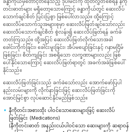
ခန္ဓာကိုယ်မှတောင့်တနေသည့် ဒိုပါမင်းကို ထုတ်လွှတ်စေရန် နီကို
တင်းဓာတ်များ မရှိတော့သောကြောင့် ခန္ဓာကိုယ်တွင် ဆေးလိပ်
သောက်ချင်စိတ် ပြင်းပြစွာ ဖြစ်ပေါ်လာသည်။ ထို့ကြောင့်
ဆေးလိပ်သောက်သူအများစုမှာ ဆေးလိပ်ဖြတ်ချင်သော်လည်း
ဆေးလိပ်သောက်ချင်စိတ် စွဲလန်း၍ ဆေးလိပ်ဖြတ်ရန် ခက်ခဲ
တတ်ကြသည်။ ထို့အပြင် ဆေးလိပ်ဖြတ်လိုက်သောအခါ
ခေါင်းကိုက်ခြင်း၊ ခေါင်းမူးခြင်း၊ အိပ်မပျော်ခြင်းနှင့် ဂနာမငြိမ်
ဖြစ်ခြင်း၊ စိတ်ကျခြင်း အစရှိသော လက္ခဏာများလည်း ဖြစ်
ပေါ်နိုင်သောကြောင့် ဆေးလိပ်ဖြတ်ရာတွင် အခက်အခဲဖြစ်ပေါ်
နိုင်သည်။
ဆေးလိပ်ဖြတ်ခြင်းသည် ခက်ခဲသော်လည်း အောက်ဖော်ပြပါ
နည်းလမ်းများကို လိုက်နာခြင်းဖြင့် ဆေးလိပ်ဖြတ်ခြင်းကို
အောင်မြင်စွာ လုပ်ဆောင်နိုင်မည်ဖြစ်သည်။
နီကိုတင်းအစားထိုး ပါဝင်သောဆေးများဖြင့် ဆေးလိပ်
ဖြတ်ခြင်း (Medications)
(နီကိုတင်းဓာတ် အနည်းငယ်ပါဝင်သော ဆေးများကို ဆရာဝန်