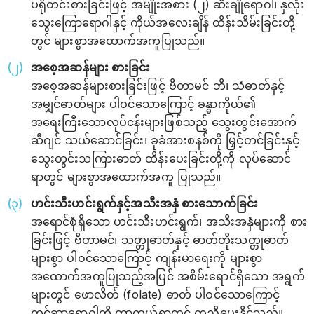
ပရိုတင်းစားခြင်းဖြင့် အမျိုးအစား (၂) ဆီးချို‌ရောဂါ၊ နှလုံး
သွေးကြောရောဂါနှင့် ကိုယ်အလေးချိန် ထိန်းသိမ်းခြင်းတို့
တွင် များစွာအထောက်အကူပြုသည်။
အစေ့အဆန်များ စားခြင်း
အစေ့အဆန်များစားခြင်းဖြင့် ဗီတာမင် ဘီ၊ သံဓာတ်နှင့်
အမျှင်ဓာတ်များ ပါဝင်သောကြောင့် ခန္ဓာကိုယ်၏
အရေးကြီးသောလုပ်ငန်းများဖြစ်သည့် သွေးတွင်းအောက်
ဆီဂျင် သယ်ဆောင်ခြင်း၊ ခုခံအားစနစ်ကို မြှင့်တင်ခြင်းနှင့်
သွေးတွင်းသကြားဓာတ် ထိန်းပေးခြင်းတို့ကို လုပ်ဆောင်
ရာတွင် များစွာအထောက်အကူ ပြုသည်။
ဟင်းသီးဟင်းရွက်နှင့်အသီးအနှံ စားသောက်ခြင်း
အရောင်စုံရှိသော ဟင်းသီးဟင်းရွက်၊ အသီးအနှံများကို စား
ခြင်းဖြင့် ဗီတာမင်၊ သတ္တုဓာတ်နှင့် ဓာတ်တိုးသတ္တုဓာတ်
များစွာ ပါဝင်သောကြောင့် ကျန်းမာရေးကို များစွာ
အထောက်အကူပြုသည့်အပြင် အစိမ်း‌ရောင်ရှိသော အရွက်
များတွင် ဖောလိတ် (folate) ဓာတ် ပါဝင်သောကြောင့်
ကင်ဆာရောဂါကို ကာကွယ်ရာတွင် ကူညီပေးနိုင်သည်။