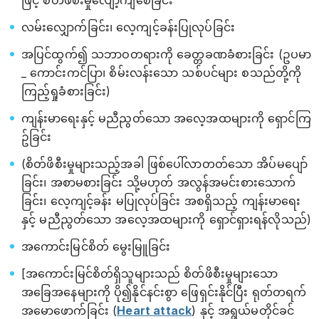
လမ်းလျှောက်ခြင်း၊ လေ့ကျင့်ခန်းပြုလုပ်ခြင်း
အပြင်ထွက်၍ သဘာဝတရားကို ခေတ္တခဏခံစားခြင်း (ဥပမာ
_ ကောင်းကင်ပြာ၊ စိမ်းလန်းသော သစ်ပင်များ စသည်တို့ကို
ကြည့်ရှုခံစားခြင်း)
ကျန်းမာရေးနှင့် မညီညွတ်သော အလေ့အထများကို ရှောင်ကြ
ဥ်ခြင်း
(စိတ်ဖိစီးမှုများသည့်အခါ ဖြစ်ပေါ်လာတတ်သော အိပ်မပျော်
ခြင်း၊ အစာမစားခြင်း သို့မဟုတ် အလွန်အမင်းစားသောက်
ခြင်း၊ လေ့ကျင့်ခန်း မပြုလုပ်ခြင်း အစရှိသည့် ကျန်းမာ‌ရေး
နှင့် မညီညွတ်သော အလေ့အထများကို ရှောင်ရှားရန်လိုသည်)
အကောင်းမြင်စိတ် မွေးမြူခြင်း
[အကောင်းမြင်စိတ်ရှိသူများသည် စိတ်ဖိစီးမှုများသော
အခြေအနေများကို ပို၍နိုင်နင်းစွာ ဖြေရှင်းနိုင်ပြီး ရုတ်တရက်
အမောဖောက်ခြင်း (
Heart attack
) နှင့် အရွယ်မတိုင်ခင်