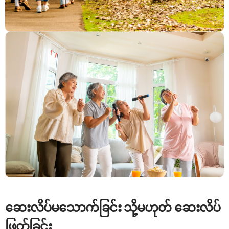
ဆေးလိပ်မသောက်ခြင်း သို့မဟုတ် ဆေးလိပ်
ဖြတ်ခြင်း