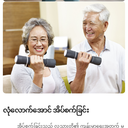
လုံလောက်အောင် အိပ်စက်ခြင်း
အိပ်စက်ခြင်းသည် လူသားတို့၏ ကျန်းမာရေးအတွက် မ