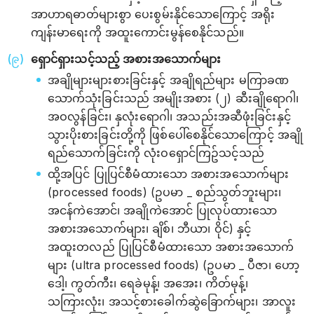
အာဟာရဓာတ်များစွာ ပေးစွမ်းနိုင်သောကြောင့် အရိုး
ကျန်းမာ‌‌‌ရေးကို အထူးကောင်းမွန်စေနိုင်သည်။
ရှောင်ရှားသင့်သည့် အစားအသောက်များ
အချိုများများစားခြင်းနှင့် အချိုရည်များ မကြာခဏ
သောက်သုံးခြင်းသည် အမျိုးအစား (၂) ဆီးချိုရောဂါ၊
အဝလွန်ခြင်း၊ နှလုံးရောဂါ၊ အသည်းအဆီဖုံးခြင်းနှင့်
သွားပိုးစားခြင်းတို့ကို ဖြစ်ပေါ်စေနိုင်သောကြောင့် အချို
ရည်သောက်ခြင်းကို လုံးဝရှောင်ကြဥ်သင့်သည်
ထို့အပြင် ပြုပြင်စီမံထားသော အစားအသောက်များ
(processed foods) (ဥပမာ _ စည်သွတ်ဘူးများ၊
အငန်ကဲအောင်၊ အချိုကဲအောင် ပြုလုပ်ထားသော
အစားအသောက်များ၊ ချိစ်၊ ဘီယာ၊ ဝိုင်) နှင့်
အထူးတလည် ပြုပြင်စီမံထားသော အစားအသောက်
များ (ultra processed foods) (ဥပမာ _ ပီဇာ၊ ဟော့
ဒေါ့၊ ကွတ်ကီး၊ ရေခဲမုန့်၊ အအေး၊ ကိတ်မုန့်၊
သကြားလုံး၊ အသင့်စားခေါက်ဆွဲခြောက်များ၊ အာလူး