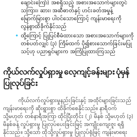
ချောင်းကြော်) အစရှိသည့် အစားအသောက်များတွင်
သကြား၊ ဆား၊ အဆီဓာတ်နှင့် ဟင်းခတ်အမှုန့်
မြောက်မြားစွာ ပါဝင်သောကြောင့် ကျန်းမာ‌ရေးကို
လွန်စွာထိခိုက်နိုင်သည်
ထို့ကြောင့် ပြုပြင်စီမံထားသော အစားအသောက်များကို
တစ်ပတ်လျှင် (၃) ကြိမ်ထက် ပို၍စားသောက်ခြင်းမပြု
သင့်ဟု ပညာရှင်များက အကြံပြုထားကြသည်
ကိုယ်လက်လှုပ်ရှားမှု လေ့ကျင့်ခန်းများ ပုံမှန်
ပြုလုပ်ခြင်း
ကိုယ်လက်လှုပ်ရှားမှုနည်းခြင်းနှင့် အထိုင်များခြင်းသည်
ကျန်းမာရေးကို ဆိုးရွားစွာ ထိခိုက်စေနိုင်သည်။ နာရီဝက်
သို့မဟုတ် တစ်နာရီအကြာ ထိုင်ပြီးတိုင်း (၂) မိနစ် သို့မဟုတ် (၃)
မိနစ်ခန့် လှုပ်ရှားမှု ပြုလုပ်ပေးခြင်းဖြင့် အကျိုးကျေးဇူး ရရှိ
နိုင်သည်။ သို့သော် ထိုသို့လှုပ်ရှားမှု ပြုလုပ်ရုံဖြင့် ကျန်းမာရေး