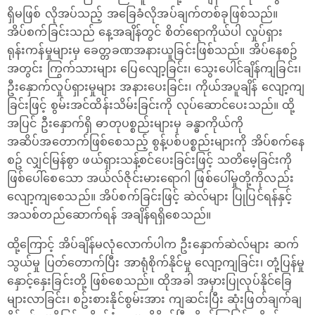
ရှိမဖြစ် လိုအပ်သည့် အခြေခံလိုအပ်ချက်တစ်ခုဖြစ်သည်။
အိပ်စက်ခြင်းသည် နေ့အချိန်တွင် စိတ်ရောကိုယ်ပါ လှုပ်ရှား
ရုန်းကန်မှုများမှ ခေတ္တခဏအနားယူခြင်းဖြစ်သည်။ အိပ်နေစဥ်
အတွင်း ကြွက်သားများ ပြေလျော့ခြင်း၊ သွေးပေါင်ချိန်ကျခြင်း၊
ဦးနှောက်လှုပ်ရှားမှုများ အနားပေးခြင်း၊ ကိုယ်အပူချိန် လျော့ကျ
ခြင်းဖြင့် စွမ်းအင်ထိန်းသိမ်းခြင်းကို လုပ်ဆောင်ပေးသည်။ ထို့
အပြင် ဦးနှောက်ရှိ ဓာတုပစ္စည်းများမှ ခန္ဓာကိုယ်ကို
အဆိပ်အတောက်ဖြစ်စေသည့် စွန့်ပစ်ပစ္စည်းများကို အိပ်စက်နေ
စဥ် လျှင်မြန်စွာ ဖယ်ရှားသန့်စင်ပေးခြင်းဖြင့် သတိမေ့ခြင်းကို
ဖြစ်ပေါ်စေသော အယ်လ်ဇိုင်းမား‌ရောဂါ ဖြစ်ပေါ်မှုတို့ကိုလည်း
လျော့ကျစေသည်။ အိပ်စက်ခြင်းဖြင့် ဆဲလ်များ ပြုပြင်ရန်နှင့်
အသစ်တည်ဆောက်ရန် အချိန်ရရှိစေသည်။
ထို့ကြောင့် အိပ်ချိန်မလုံလောက်ပါက ဦးနှောက်ဆဲလ်များ ဆက်
သွယ်မှု ပြတ်တောက်ပြီး အာရုံစိုက်နိုင်မှု လျော့ကျခြင်း၊ တုံ့ပြန်မှု
နှောင့်နှေးခြင်းတို့ ဖြစ်စေသည်။ ထိုအခါ အမှားပြုလုပ်နိုင်ခြေ
များလာခြင်း၊ စဥ်းစားနိုင်စွမ်းအား ကျဆင်းပြီး ဆုံးဖြတ်ချက်ချ