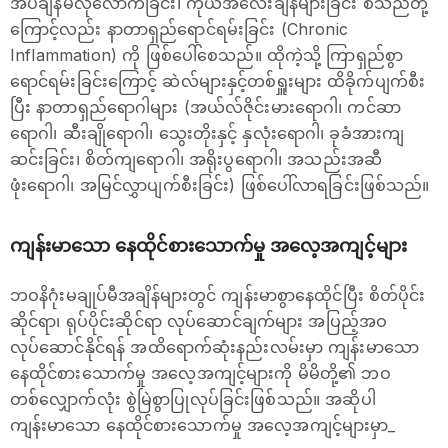
အိပ်‌ချိန်မလုံလောက်ခြင်း၊ ကိုယ်အလေးချိန်များခြင်း စသည်တို့
ကြောင့်လည်း နာတာရှည်‌ရောင်ရမ်းခြင်း (Chronic
Inflammation) ကို ဖြစ်ပေါ်စေသည်။ ထိုကဲ့သို့ ကြာရှည်စွာ
ရောင်ရမ်းခြင်းကြောင့် ဆဲလ်များနှင့်တစ်ရှူးများ ထိခိုက်ပျက်စီး
ပြီး နာတာရှည်‌‌ရောဂါများ (အယ်လ်ဇိုင်းမားရောဂါ၊ ကင်ဆာ
ရောဂါ၊ ဆီးချိုရောဂါ၊ သွေးတိုးနှင့် နှလုံး‌ရောဂါ၊ ခုခံအားကျ
ဆင်းခြင်း၊ စိတ်ကျရောဂါ၊ အရိုးပွ‌ရောဂါ၊ အသည်းအဆီ
ဖုံး‌ရောဂါ၊ အမြင်လွှာပျက်စီးခြင်း) ဖြစ်ပေါ်လာရခြင်းဖြစ်သည်။
ကျန်းမာသော နေထိုင်စားသောက်မှု အလေ့အကျင့်များ
ဘဝနိဂုံးမချုပ်မီအချိန်များတွင် ကျန်းမာစွာနေထိုင်ပြီး စိတ်ပိုင်း
ဆိုင်ရာ၊ ရုပ်ပိုင်းဆိုင်ရာ လုပ်ဆောင်ချက်များ အပြည့်အဝ
လုပ်ဆောင်နိုင်ရန် အထိရောက်ဆုံးနည်းလမ်းမှာ ကျန်းမာသော
နေထိုင်စားသောက်မှု အလေ့အကျင့်များကို မိမိတို့၏ ဘဝ
တစ်လျှောက်လုံး စွဲမြဲစွာပြုလုပ်ခြင်းဖြစ်သည်။ အဆိုပါ
ကျန်းမာသော နေထိုင်စားသောက်မှု အလေ့အကျင့်များမှာ_