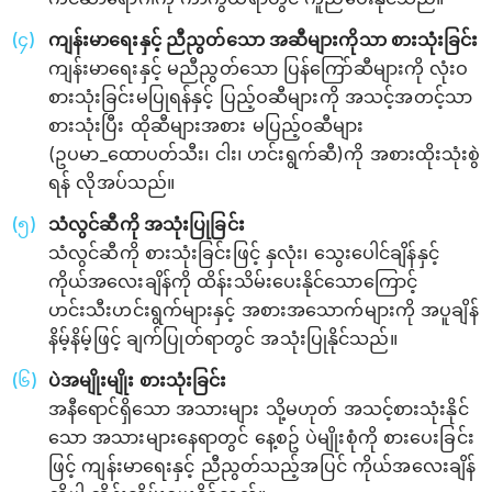
ကျန်းမာရေးနှင့် ညီညွတ်သော အဆီများကိုသာ စားသုံးခြင်း
ကျန်းမာရေးနှင့် မညီညွတ်သော ပြန်ကြော်ဆီများကို လုံးဝ
စားသုံးခြင်းမပြုရန်နှင့် ပြည့်ဝဆီများကို အသင့်အတင့်သာ
စားသုံးပြီး ထိုဆီများအစား မပြည့်ဝဆီများ
(ဥပမာ_ထောပတ်သီး၊ ငါး၊ ဟင်းရွက်ဆီ)ကို အစားထိုးသုံးစွဲ
ရန် လိုအပ်သည်။
သံလွင်ဆီကို အသုံးပြုခြင်း
သံလွင်ဆီကို စားသုံးခြင်းဖြင့် နှလုံး၊ သွေးပေါင်ချိန်နှင့်
ကိုယ်အလေးချိန်ကို ထိန်းသိမ်းပေးနိုင်သောကြောင့်
ဟင်းသီးဟင်းရွက်များနှင့် အစားအသောက်များကို အပူချိန်
နိမ့်နိမ့်ဖြင့် ချက်ပြုတ်ရာတွင် အသုံးပြုနိုင်သည်။
ပဲအမျိုးမျိုး စားသုံးခြင်း
အနီ‌ရောင်ရှိသော အသားများ သို့မဟုတ် အသင့်စားသုံးနိုင်
သော အသားများနေရာတွင် နေ့စဥ် ပဲမျိုးစုံကို စားပေးခြင်း
ဖြင့် ကျန်းမာရေးနှင့် ညီညွတ်သည့်အပြင် ကိုယ်အလေးချိန်