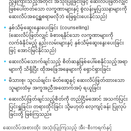
ညွှန်ကြားသည့်အတိုင်း အသုံးပြုခြင်းဖြင့် ဆေးလိပ်ဖြတ်လျှင်
ဖြစ်ပေါ်တတ်သော လက္ခဏာများနှင့် စွဲလန်းမှုပြဿနာများကို
ဆေးလိပ်အငွေ့ရှူစရာမလိုဘဲ ဖြေရှင်းပေးနိုင်သည်)
နှစ်သိမ့်ဆွေးနွေးပေးခြင်း (counselling)
(ဆေးလိပ်ဖြတ်လျှင် ခံစားရနိုင်သော လက္ခဏာများကို
လက်ခံနိုင်မည့် နည်းလမ်းများနှင့် နှစ်သိမ့်ဆွေးနွေးပေးခြင်း
ဖြင့် အောင်မြင်နိုင်သည်)
ဆေးလိပ်သောက်ချင်သည့် စိတ်ဆန္ဒဖြစ်ပေါ်စေနိုင်သည့်အရာ
များကို သိရှိပြီး ထိုအခြေအနေများကို ရှောင်ရှားခြင်း
မိသားစု၊ သူငယ်ချင်း၊ မိတ်ဆွေနှင့် ဆေးလိပ်ဖြတ်ထားသော
သူများထံမှ အကူအညီအထောက်အပံ့ ရယူခြင်း
ဆေးလိပ်ဖြတ်ချင်သည့်စိတ်ကို တည်ငြိမ်အောင် အသက်ပြင်း
ပြင်းရှူခြင်း၊ တရားထိုင်ခြင်း သို့မဟုတ် လေ့ကျင့်ခန်း ပြုလုပ်
ခြင်းတို့ ဖြစ်ကြသည်။
ဆေးလိပ်အစားထိုး အသုံးပြုကြသည့် အီး-စီးကရက်နှင့်