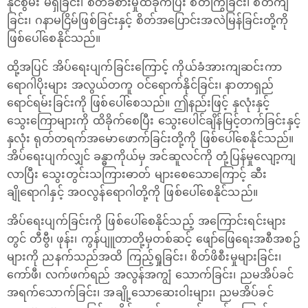
နိုင်စွမ်း မရှိခြင်း၊ စိတ်ခံစားမှုထိခိုက်ပြီး စိတ်ကြွခြင်း၊ စိတ်ကျ
ခြင်း၊ ဂနာမငြိမ်ဖြစ်ခြင်းနှင့် စိတ်အပြောင်းအလဲမြန်ခြင်းတို့ကို
ဖြစ်‌ပေါ်စေနိုင်သည်။
ထို့အပြင် အိပ်ရေးပျက်ခြင်းကြောင့် ကိုယ်ခံအားကျဆင်းကာ
‌ရောဂါပိုးများ အလွယ်တကူ ဝင်ရောက်နိုင်ခြင်း၊ နာတာရှည်‌
ရောင်ရမ်းခြင်းကို ဖြစ်ပေါ်စေသည်။ ဤနည်းဖြင့် နှလုံးနှင့်
သွေးကြောများကို ထိခိုက်စေပြီး သွေးပေါင်ချိန်မြင့်တက်ခြင်းနှင့်
နှလုံး ရုတ်တရက်အမောဖောက်ခြင်းတို့ကို ဖြစ်ပေါ်စေနိုင်သည်။
အိပ်‌ရေးပျက်လျှင် ခန္ဓာကိုယ်မှ အင်ဆူလင်ကို တုံ့ပြန်မှုလျော့ကျ
လာပြီး သွေးတွင်းသကြားဓာတ် များစေသောကြောင့် ဆီး
ချို‌ရောဂါနှင့် အဝလွန်ရောဂါတို့ကို ဖြစ်ပေါ်စေနိုင်သည်။
အိပ်‌ရေးပျက်ခြင်းကို ဖြစ်ပေါ်စေနိုင်သည့် အကြောင်းရင်းများ
တွင် တီဗွီ၊ ဖုန်း၊ ကွန်ပျူတာတို့မှတစ်ဆင့် ဖျော်ဖြေရေးအစီအစဥ်
များကို ညနက်သည်အထိ ကြည့်ရှုခြင်း၊ စိတ်ဖိစီးမှုများခြင်း၊
ကော်ဖီ၊ လက်ဖက်ရည် အလွန်အကျွံ သောက်ခြင်း၊ ညမအိပ်ခင်
အရက်သောက်ခြင်း၊ အချို့သောဆေးဝါးများ၊ ညမအိပ်ခင်