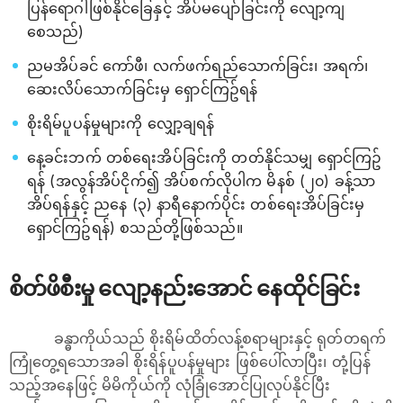
ပြန်‌‌‌ရောဂါဖြစ်နိုင်ခြေနှင့် အိပ်မပျော်ခြင်းကို လျော့ကျ
စေသည်)
ညမအိပ်ခင် ကော်ဖီ၊ လက်ဖက်ရည်သောက်ခြင်း၊ အရက်၊
ဆေးလိပ်သောက်ခြင်းမှ ရှောင်ကြဥ်ရန်
စိုးရိမ်ပူပန်မှုများကို လျှော့ချရန်
နေ့ခင်းဘက် တစ်‌ရေးအိပ်ခြင်းကို တတ်နိုင်သမျှ ရှောင်ကြဥ်
ရန် (အလွန်အိပ်ငိုက်၍ အိပ်စက်လိုပါက မိနစ် (၂၀) ခန့်သာ
အိပ်ရန်နှင့် ညနေ (၃) နာရီနောက်ပိုင်း တစ်ရေးအိပ်ခြင်းမှ
ရှောင်ကြဥ်ရန်) စသည်တို့ဖြစ်သည်။
စိတ်ဖိစီးမှု လျော့နည်းအောင် နေထိုင်ခြင်း
ခန္ဓာကိုယ်သည် စိုးရိမ်ထိတ်လန့်စရာများနှင့် ရုတ်တရက်
ကြုံတွေ့ရသောအခါ စိုးရိန်ပူပန်မှုများ ဖြစ်ပေါ်လာပြီး၊ တုံ့ပြန်
သည့်အနေဖြင့် မိမိကိုယ်ကို လုံခြုံအောင်ပြုလုပ်နိုင်ပြီး