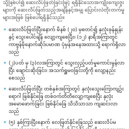
သို့ဖြစ်ပါ၍ ဆေးလိပ်ဖြတ်ခြင်းဖြင့် ရရှိနိုင်သောအကျိုးကျေးဇူး
များကို ဆေးလိပ်ဖြတ်သည့်အချိန်နှင့်အမျှ ပြောင်းလဲတိုးတက်မှု
များအဖြစ် ဖြစ်ပေါ်ရရှိနိုင်သည်။
ဆေးလိပ်ဖြတ်ပြီးနောက် မိနစ် (၂၀) မှစတင်၍ နှလုံးခုန်နှုန်း
နှင့် သွေးပေါင်ချိန် လျော့ကျစေပြီး၊ (၁၂) နာရီအကြာတွင်
ကာဗွန်မိုနောက်ဆိုဒ်ပမာဏ ပုံမှန်အနေအထားသို့ ရောက်ရှိလာ
သည်
(၂)ပတ် မှ (၃)လအကြာတွင် သွေးလှည့်ပတ်မှုကောင်းမွန်လာ
ပြီး ချောင်းဆိုးခြင်း၊ အသက်ရှူမဝခြင်းတို့ကို လျော့နည်း
စေသည်
ဆေးလိပ်ဖြတ်ပြီး တစ်နှစ်အကြာတွင် နှလုံးသွေးကြောကျဥ်း
ရောဂါ ဖြစ်နိုင်ခြေ တစ်ဝက်တိတိလျော့ကျစေပြီး နှလုံး
အမောဖောက်ခြင်း ဖြစ်နိုင်ခြေ သိသိသာသာ ကျဆင်းလာ
သည်
(၅) နှစ်ကြာပြီးနောက် လေဖြတ်နိုင်ခြေသည် ဆေးလိပ်မ