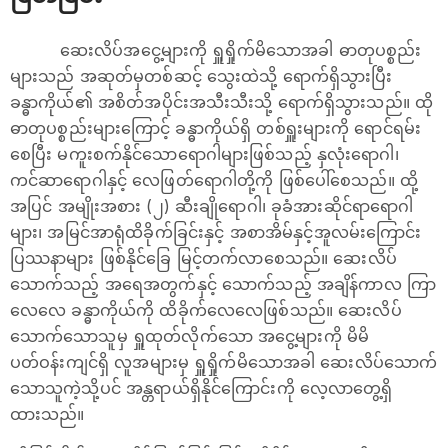
ဆေးလိပ်အငွေ့များကို ရှူရှိုက်မိသောအခါ ဓာတုပစ္စည်း
များသည် အဆုတ်မှတစ်ဆင့် သွေးထဲသို့ ရောက်ရှိသွားပြီး
ခန္ဓာကိုယ်၏ အစိတ်အပိုင်းအသီးသီးသို့ ရောက်ရှိသွားသည်။ ထို
ဓာတုပစ္စည်းများကြောင့် ခန္ဓာကိုယ်ရှိ တစ်ရှူးများကို ရောင်ရမ်း
စေပြီး မကူးစက်နိုင်သော‌ရောဂါများဖြစ်သည့် နှလုံးရောဂါ၊
ကင်ဆာရောဂါနှင့် လေဖြတ်ရောဂါတို့ကို ဖြစ်ပေါ်စေသည်။ ထို့
အပြင် အမျိုးအစား (၂) ဆီးချိုရောဂါ၊ ခုခံအားဆိုင်ရာရောဂါ
များ၊ အမြင်အာရုံထိခိုက်ခြင်းနှင့် အစာအိမ်နှင့်အူလမ်းကြောင်း
ပြဿနာများ ဖြစ်နိုင်ခြေ မြင့်တက်လာစေသည်။ ဆေးလိပ်
သောက်သည့် အရေအတွက်နှင့် သောက်သည့် အချိန်ကာလ ကြာ
လေလေ ခန္ဓာကိုယ်ကို ထိခိုက်လေလေဖြစ်သည်။ ဆေးလိပ်
သောက်သောသူမှ ရှူထုတ်လိုက်သော အငွေ့များကို မိမိ
ပတ်ဝန်းကျင်ရှိ လူအများမှ ရှူရှိုက်မိသောအခါ ဆေးလိပ်သောက်
သောသူကဲ့သို့ပင် အန္တရာယ်ရှိနိုင်ကြောင်းကို လေ့လာတွေ့ရှိ
ထားသည်။