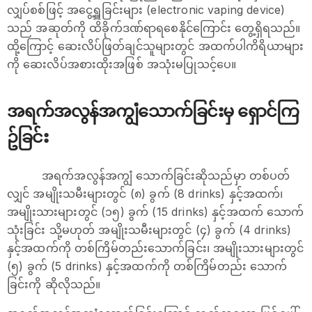
လျှပ်စစ်ဖြင့် အငွေ့ရှူခြင်းများ (electronic vaping device)
သည်‌ အဆုတ်ကို ထိခိုက်ဒဏ်ရာရစေနိုင်ကြောင်း တွေ့ရှိရသည်။
ထို့ကြောင့် ဆေးလိပ်ဖြတ်ချင်သူများတွင် အထက်ပါကိရိယာများ
ကို ဆေးလိပ်အစားထိုးအဖြစ် အသုံးမပြုသင့်ပေ။
အရက်အလွန်အကျွံသောက်ခြင်းမှ ရှောင်ကြ
ဥ်ခြင်း
အရက်အလွန်အကျွံ သောက်ခြင်းဆိုသည်မှာ တစ်ပတ်
လျှင် အမျိုးသမီးများတွင် (၈) ခွက် (8 drinks) နှင့်အထက်၊
အမျိုးသားများတွင် (၁၅) ခွက် (15 drinks) နှင့်အထက် သောက်
သုံးခြင်း သို့မဟုတ် အမျိုးသမီးများတွင် (၄) ခွက် (4 drinks)
နှင့်အထက်ကို တစ်ကြိမ်တည်းသောက်ခြင်း၊ အမျိုးသားများတွင်
(၅) ခွက် (5 drinks) နှင့်အထက်ကို တစ်ကြိမ်တည်း သောက်
ခြင်းကို ဆိုလိုသည်။