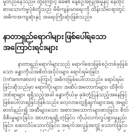
မူတည်နေသည်။ ထို့ကြောင့် မိမိ၏ နေ့စဥ်အပြုအမူနှင့် နေထိုင်
စားသောက်မှုပုံစံတို့သည် မိမိကျန်းမာရေးကို ထိန်းသိမ်းရာတွင်
အဓိကအကျဆုံးနှင့် အရေးကြီးဆုံးဖြစ်သည်။
နာတာရှည်ရောဂါများ ဖြစ်ပေါ်ရသော
အကြောင်းရင်းများ
နာတာရှည်ရောဂါများသည် ရောဂါဗေဒဖြစ်စဉ်တစ်ခုဖြစ်
သော ခန္ဓာကိုယ်အစိတ်အပိုင်းများ‌ ရောင်ရမ်းခြင်း
(Inflammation) ကြောင့် အဓိကဖြစ်ပေါ်လာသည်။ ရောင်ရမ်း
ခြင်းဆိုသည်မှာ ရောဂါပိုးများ၊ အဆိပ်အတောက်များ၊ ထိခိုက်
ဒဏ်ရာများ ရရှိသည့်အခါ ခန္ဓာကိုယ်မှ ခုခံတုံ့ပြန်သည့်အနေဖြင့်
ဖြစ်ပေါ်လာရခြင်းဖြစ်သည်။ လေ့လာတွေ့ရှိချက်များအရ ‌အမျှင်
ဓာတ်နည်း၍ အဆီများသော အစားအသောက်များစားခြင်း၊ စိတ်
ဖိစီးမှုများခြင်း၊ အာဟာရချို့တဲ့ခြင်း၊ ကိုယ်လက်လှုပ်ရှားမှုနည်း
ခြင်း၊ ဆေးလိပ်သောက်ခြင်း၊ အရက်အလွန်အကျွံ သောက်ခြင်း၊