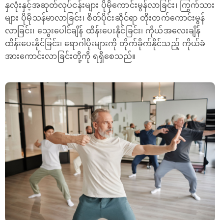
နှလုံးနှင့်အဆုတ်လုပ်ငန်းများ ပိုမိုကောင်းမွန်လာခြင်း၊ ကြွက်သား
များ ပိုမိုသန်မာလာခြင်း၊ စိတ်ပိုင်းဆိုင်ရာ တိုးတက်ကောင်းမွန်
လာခြင်း၊ သွေးပေါင်ချိန် ထိန်းပေးနိုင်ခြင်း၊ ကိုယ်အလေးချိန်
ထိန်းပေးနိုင်ခြင်း၊ ရောဂါပိုးများကို တိုက်ခိုက်နိုင်သည့် ကိုယ်ခံ
အားကောင်းလာခြင်းတို့ကို ရရှိစေသည်။