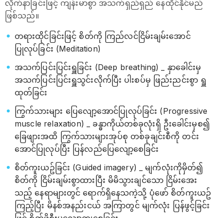
လိုက်နာခြင်းဖြင့် ကျန်းမာစွာ အသက်ရှည်ရှည် နေထိုင်နိုင်မည်
ဖြစ်သည်။
တရားထိုင်ခြင်းဖြင့် စိတ်ကို ကြည်လင်ငြိမ်းချမ်းအောင်
ပြုလုပ်ခြင်း (Meditation)
အသက်ပြင်းပြင်းရှူခြင်း (Deep breathing) _ နှာခေါင်းမှ
အသက်ပြင်းပြင်းရှူသွင်းလိုက်ပြီး ပါးစပ်မှ ဖြည်းညင်းစွာ ရှူ
ထုတ်ခြင်း
ကြွက်သားများ ပြေလျော့အောင်ပြုလုပ်ခြင်း (Progressive
muscle relaxation) _ ခန္ဓာကိုယ်တစ်ခုလုံးရှိ ဦးခေါင်းမှစ၍
ခြေဖျားအထိ ကြွက်သားများအုပ်စု တစ်ခုချင်းစီကို တင်း
အောင်ပြုလုပ်ပြီး ပြန်လည်ပြေလျော့စေခြင်း
စိတ်ကူးယဥ်ခြင်း (Guided imagery) _ မျက်လုံးကိုမှိတ်၍
စိတ်ကို ငြိမ်းချမ်းစွာထားပြီး မိမိသွားချင်သော ငြိမ်းအေး
သည့် နေရာများတွင် ရောက်ရှိနေသကဲ့သို့ ပုံဖော် စိတ်ကူးယဥ်
ကြည့်ပြီး မိနစ်အနည်းငယ် အကြာတွင် မျက်လုံး ပြန်ဖွင့်ခြင်း
ဖြင့် စိတ်ဖိစီးမှုလျော့ကျစေခြင်း