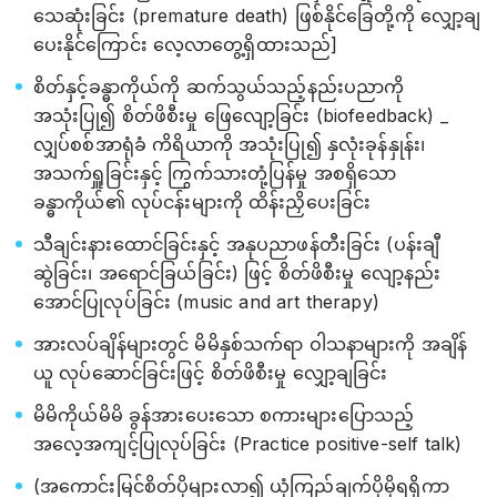
သေဆုံးခြင်း (premature death) ဖြစ်နိုင်ခြေတို့ကို လျှော့ချ
ပေးနိုင်ကြောင်း လေ့လာတွေ့ရှိထားသည်]
စိတ်နှင့်ခန္ဓာကိုယ်ကို ဆက်သွယ်သည့်နည်းပညာကို
အသုံးပြု၍ စိတ်ဖိစီးမှု ဖြေလျော့ခြင်း (biofeedback) _
လျှပ်စစ်အာရုံခံ ကိရိယာကို အသုံးပြု၍ နှလုံးခုန်နှုန်း၊
အသက်ရှူခြင်းနှင့် ကြွက်သားတုံ့ပြန်မှု အစရှိသော
ခန္ဓာကိုယ်၏ လုပ်ငန်းများကို ထိန်းညှိပေးခြင်း
သီချင်းနားထောင်ခြင်းနှင့် အနုပညာဖန်တီးခြင်း (ပန်းချီ
ဆွဲခြင်း၊ အရောင်ခြယ်ခြင်း) ဖြင့် စိတ်ဖိစီးမှု လျော့နည်း
အောင်ပြုလုပ်ခြင်း (music and art therapy)
အားလပ်ချိန်များတွင် မိမိနှစ်သက်ရာ ဝါသနာများကို အချိန်
ယူ လုပ်ဆောင်ခြင်းဖြင့် စိတ်ဖိစီးမှု လျှော့ချခြင်း
မိမိကိုယ်မိမိ ခွန်အားပေးသော စကားများပြောသည့်
အလေ့အကျင့်ပြုလုပ်ခြင်း (Practice positive-self talk)
(အကောင်းမြင်စိတ်ပိုများလာ၍ ယုံကြည်ချက်ပိုမိုရရှိကာ