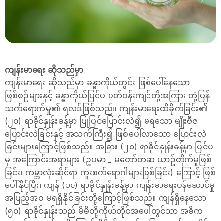
ကျန်းမာရေး ဆိုသည်မှာ
ကျန်းမာရေး ဆိုသည်မှာ ခန္ဓာကိုယ်တွင်း ဖြစ်ပေါ်နေသော
ဖြစ်စဉ်များနှင့် ခန္ဓာကိုယ်ပြင်ပ ပတ်ဝန်းကျင်တို့အကြား တုံ့ပြန်
သက်‌ရောက်မှု၏ ရလဒ်ဖြစ်သည်။ ကျန်းမာရေးထိခိုက်ခြင်း၏
(၂၀) ရာခိုင်နှုန်းခန့်မှာ ပြုပြင်ပြောင်းလဲ၍ မရသော မျိုးဗီဇ
ပြောင်းလဲခြင်းနှင့် အသက်ကြီး၍ ဖြစ်ပေါ်လာသော ပြောင်းလဲ
ခြင်းများကြောင့်ဖြစ်သည်။ အခြား (၂၀) ရာခိုင်နှုန်းခန့်မှာ ပြင်ပ
မှ အကြောင်းအရာများ (ဥပမာ _ မတော်တဆ ယာဥ်တိုက်မှုဖြစ်
ခြင်း၊ ကမ္ဘာလုံးဆိုင်ရာ ကူးစက်ရောဂါများဖြစ်ခြင်း) ကြောင့် ဖြစ်
ပေါ်နိုင်ပြီး၊ ကျန် (၁၀) ရာခိုင်နှုန်းခန့်မှာ ကျန်းမာရေးဝန်ဆောင်မှု
အပြည့်အဝ မရရှိနိုင်ခြင်းတို့ကြောင့်ဖြစ်သည်။ ကျန်ရှိနေသော
(၅၀) ရာခိုင်နှုန်းသည် မိမိတို့ကိုယ်တိုင်အပေါ်တွင်သာ အဓိက