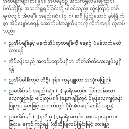
အစာများများစားခြင်း၊ အိပ်နေစဥ် အသက်ရှူလမ်းကြောင်း
ပိတ်ဆို့ပြီး အသက်ရှူရပ်ခြင်းတို့ ပါဝင်သည်။ ထို့ကြောင့် တစ်
ရက်လျှင် အိပ်ချိန် အနည်းဆုံး (၇-၈) နာရီ ပြည့်အောင် နှစ်ခြိုက်
စွာ အိပ်ပျော်စေရန် အောက်ပါအချက်များကို လိုက်နာရန် လိုအပ်
သည်။
ညအိပ်ချိန်နှင့် မနက်အိပ်ရာထချိန်ကို နေ့စဥ် ပုံမှန်သတ်မှတ်
ထားရန်
အိပ်ခန်းသည် အလင်း‌ရောင်မရှိဘဲ တိတ်ဆိတ်အေးချမ်းမှုရှိ
ရန်
ညအိပ်ခါနီးတွင် တီဗွီ၊ ဖုန်း၊ ကွန်ပျူတာ အသုံးမပြုရန်
ညမအိပ်ခင် အနည်းဆုံး (၂) နာရီအတွင်း ပြင်းထန်သော
လေ့ကျင့်ခန်း မပြုလုပ်ရန် (နေ့အချိန်တွင် ပုံမှန်လေ့ကျင့်ခန်း
ပြုလုပ်ခြင်းဖြင့် ညဘက်တွင် ပိုမိုအိပ်ပျော်‌စေနိုင်သည်)
ညမအိပ်ခင် (၂)နာရီ မှ (၄)နာရီအတွင်း အစာများများစား
ခြင်းမှ ရှောင်ကြဥ်ရန် (ထိုသို့ပြုလုပ်ခြင်းဖြင့် စားချဥ်