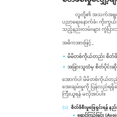
လူတို့၏ အသက်အရွယ်၊ 
ပညာရေးနောက်ခံ၊ ကိုးကွယ်သည
သည့်နည်းလမ်းများ ကွဲပြာ
အဓိကအားဖြင့်_
မိမိတစ်ကိုယ်တည်း စိတ်ဖိစ
အခြားသူထံမှ စိတ်ပိုင်းဆ
အောက်ပါ မိမိတစ်ကိုယ်တည်း
အေးချမ်းမှုကို ပြန်လည်ရရ
ကြီးယူရန် မလိုအပ်ပါ။
စိတ်ဖိစီးမှုဖြေရှင်းရန် နည
ရှောင်ကြဉ်ခြင်း (Avoi