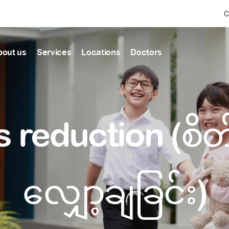
C
bout us
Services
Locations
Doctors
Find Health articles by first letter
News & Ann
Our clinics
Our featured
 reduction (စိတ်ဖ
ealthcare
A
B
C
D
E
F
G
H
I
J
K
well-being
well-being
Dedicated to providing
Trusted care for every 
L
M
N
O
P
Q
R
S
T
U
V
healthcare services
W
X
Y
Z
#
Primary c
pmental screening
Shin Saw Pu Cl
လျှော့ချခြင်း)
Comprehensive 
Or search by keyword
tics
to elderly stag
A Top-Tier Primary Car
needed
Local and Expatriate F
ALL ARTICLES
y care