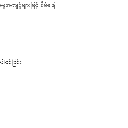
ကျင့်များဖြင့် စီမံဖြေ
ါဝင်ခြင်း