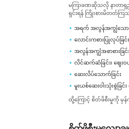
မကြာခဏဆိုသလို နာတာရှည် စ
ရှင်းရန် ကြိုးစားမိတတ်က
အရက် အလွန်အကျွံသောက
လောင်းကစားပြုလုပ်ခြင်
အလွန်အကျွံအစာစားခြင်း
လိင်ဆက်ဆံခြင်း၊ ဈေးဝယ်
ဆေးလိပ်သောက်ခြင်း
မူးယစ်ဆေးဝါးသုံးစွဲခြင
ထို့ကြောင့် စိတ်ဖိစီးမှုကို
စိတ်ဖိစီးမှုလျှော့