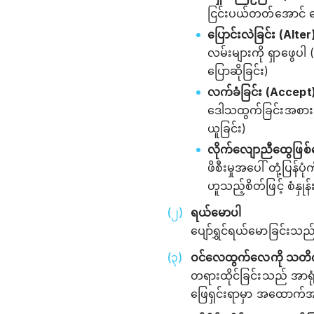
ငြင်းပယ်တတ်အောင် လေ
ပြောင်းလဲခြင်း (Alter
လမ်းများကို ရှာဖွေပ
ပြောဆိုခြင်း)
လက်ခံခြင်း (Accept
ဒေါသထွက်ခြင်းအစား ခွင့
ယူခြင်း)
လိုက်လျောညီထွေဖြစ်အ
ဖိစီးမှုအပေါ် တုံ့ပြ
ဟူသည့်စိတ်ဖြင့် စံနှုန်
ရယ်မောပါ
ပျော်ရွှင်ရယ်မောခြင်းသည
ဝင်လေထွက်လေကို သတိကပ
တရားထိုင်ခြင်းသည် အာရုံစူ
ဖြေရှင်းရာမှာ အထောက်