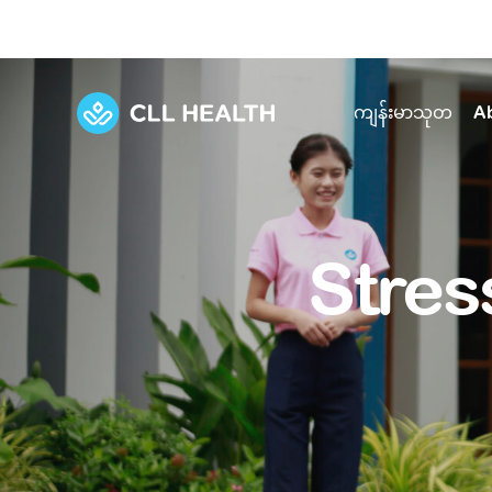
ကျန်းမာသုတ
A
Explore Services
Our Facilities
View all health articles
About us
Stress
Discover our commitment to transforming h
Comprehensive care for your health and 
Comprehensive care for your health and 
Emergencies
Our history
Diseases and Conditions
Primary care
Our polyclinics
Develo
Quality primary and specialty care near you
Symptoms
Careers
Immunisation
Diagnos
Our clinics
Tests and Procedures
Digestive care
Fertilit
Diagnostics and treatment in one place