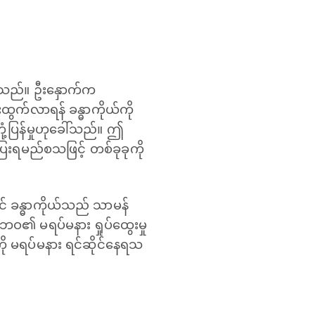
်သည်။ ဦးနှောက်က
ျားထွက်လာရန် ခန္ဓာကိုယ်ကို
ံ့ပြန်မှုဟုခေါ်သည်။ ဤ
ု ပြေးရမည်စသဖြင့် တစ်ခုခုကို
တွင် ခန္ဓာကိုယ်သည် သာမန်
ဘဝ၏ မရပ်မနား ရှုပ်ထွေးမှု
ုကို မရပ်မနား ရင်ဆိုင်နေရသ