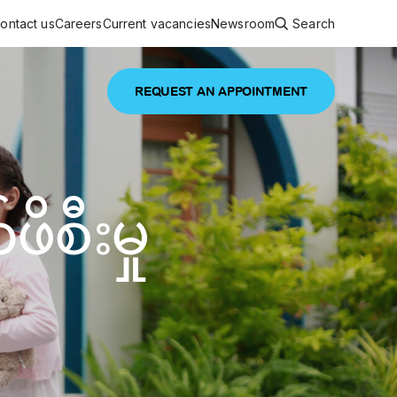
ontact us
Careers
Current vacancies
Newsroom
Search
REQUEST AN APPOINTMENT
ouncements
 services
Featured article
ိစီးမှု
 comprehensive interdisciplinary
stage of life
are
inic
and continuing health care from prenatal
es, coordinating with specialists as
e Facility Inaugurated in Yangon for
amilies