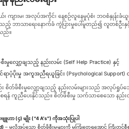
ကျားမ၊ အလုပ်အကိုင်၊ နေ့စဉ်လူနေမှုပုံစံ၊ ဘဝစံနှုန်းခံယူချ
့် ဘာသာရေးနောက်ခံ ကွဲပြားမှုပေါ်မူတည်၍ လူတစ်ဦးနှင့်တစ
းသည်။
ီးမှုလျှော့ချသည့် နည်းလမ်း (Self Help Practice) နှင့်
ိုင်ရာပံ့ပိုးမှု အကူအညီရယူခြင်း (Psychological Support) 
 စိတ်ဖိစီးမှုလျှော့ချသည့် နည်းလမ်းများသည် အလုပ်ရှုပ်
ှိစေရန် ကူညီပေးနိုင်သည်။ စိတ်ဖိစီးမှု သက်သာစေသော နည်
်းဗျူဟာ (၄) မျိုး (“4 A’s”) ကိုအသုံးပြုပါ
d)
– မလိုအပ်သော စိတ်ဖိစီးမှုများကို မကြုံတွေ့ရအောင် ကြိုတင်စီစဉ်ပါ