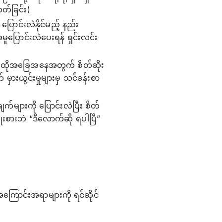
တ်ခြင်း)
ြောင်းလဲနိုင်မည့် နည်း
ူပြောင်းလဲပေးရန် ရှင်းလင်း
ါ၊ ထိုအခြေအနေအတွက် စိတ်ဆိုး
် မှားယွင်းမှုများမှ သင်ခန်းစာ
့်ချက်များကို ပြောင်းလဲပြီး စိတ်
ိုးစားဘဲ “ဒီလောက်ဆို ရပါပြီ”
ာ အကြောင်းအရာများကို ရင်ဆိုင်