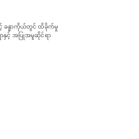
ခန္ဓာကိုယ်တွင် ထိခိုက်မှု
်ရာနှင့် အပြုအမူဆိုင်ရာ