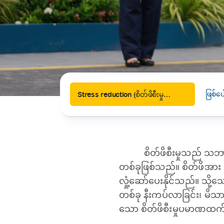
News
Drugs and Supplements
Rehabilitation
Health 
Laboratories
Accurate and reliable diagnostic testing services
Healthy Lifestyles
Medical travel offices
One-stop medical referral services
ဖြစ်ပ
Stress reduction (စိတ်ဖိစီးမှုလျှော့ချခြင်း)
စိတ်ဖိစီးမှုသည် သဘာဝ
တစ်ခုဖြစ်သည်။ စိတ်ဖိအား အ
လှုံ့ဆော်ပေးနိုင်သည်။ သို့
တစ်ခု နီးကပ်လာခြင်း၊ မိသ
သော စိတ်ဖိစီးမှုပမာဏထက် 