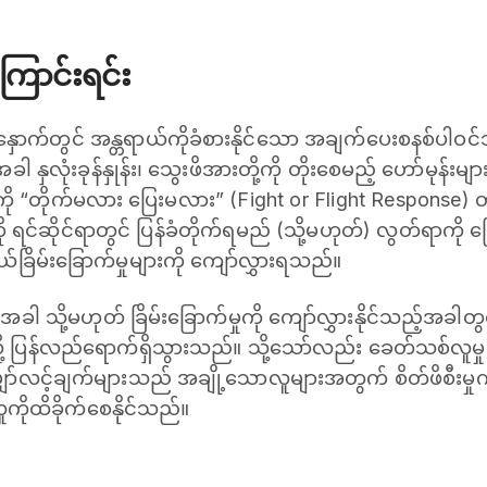
ောင်းရင်း
်တွင် အန္တရာယ်ကိုခံစားနိုင်သော အချက်ပေးစနစ်ပါဝင
အခါ နှလုံးခုန်နှုန်း၊ သွေးဖိအားတို့ကို တိုးစေမည့် ဟော်မုန်းမ
 “တိုက်မလား ပြေးမလား” (Fight or Flight Response) တု
်မှုကို ရင်ဆိုင်ရာတွင် ပြန်ခံတိုက်ရမည် (သို့မဟုတ်) လွတ်ရာကိ
ာယ်ခြိမ်းခြောက်မှုများကို ကျော်လွှားရသည်။
့်အခါ သို့မဟုတ် ခြိမ်းခြောက်မှုကို ကျော်လွှားနိုင်သည့်အခါ
ု့ ပြန်လည်ရောက်ရှိသွားသည်။ သို့သော်လည်း ခေတ်သစ်လူမှု
၊ မျှော်လင့်ချက်များသည် အချို့သောလူများအတွက် စိတ်ဖိစီးမှ
ူကိုထိခိုက်စေနိုင်သည်။