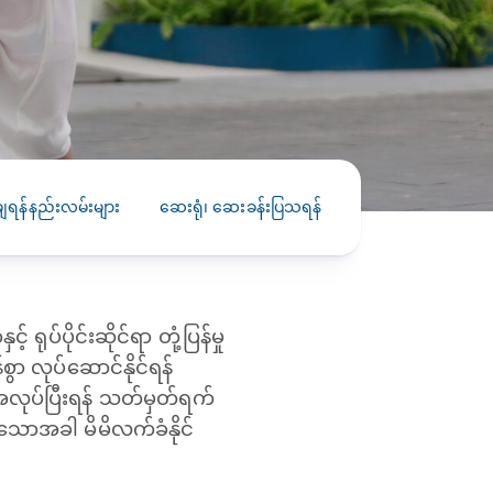
PRESS RELEASE
29 AUG 2024
DISEASES AND CONDITIONS
CLL HEALTH unveils
22 APR 2026
Shin Saw Pu Clinic in
Melioidosis (မယ်လီယွိုက်ဒိုး
Yangon, advancing
er
ဆစ် ပြင်းထန်ကူးစက်ရောဂါ)
primary care
gh
ာ့ချရန်နည်းလမ်းများ
ဆေးရုံ၊ ဆေးခန်းပြသရန်
services
ဘက်တီးရီးယားပိုးကြောင့်ဖြစ်သော မယ်
gyin
လီယွိုက်ဒိုးဆစ် ပြင်းထန်
 and
Yangon, Myanmar, 29
ကူးစက်ရောဂါ...
August 2024 — CLL
HEALTH is delighted to
ပ်ပိုင်းဆိုင်ရာ တုံ့ပြန်မှု
8
announce the...
L
ွာ လုပ်ဆောင်နိုင်ရန်
o
၊ အလုပ်ပြီးရန် သတ်မှတ်ရက်
သောအခါ မိမိလက်ခံနိုင်