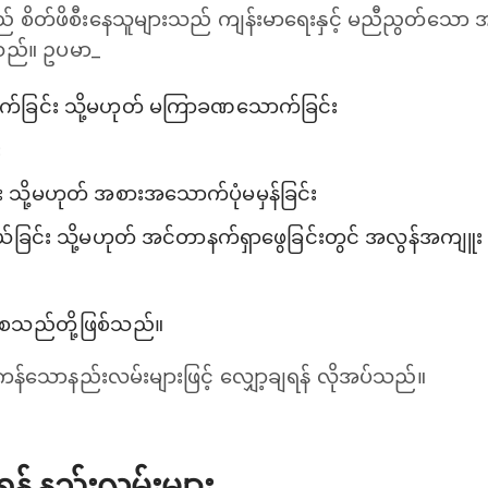
ိတ်ဖိစီးနေသူများသည် ကျန်းမာရေးနှင့် မညီညွတ်သော အမူအ
ြသည်။ ဥပမာ_
်ခြင်း သို့မဟုတ် မကြာခဏသောက်ခြင်း
း
 သို့မဟုတ် အစားအသောက်ပုံမမှန်ခြင်း
ခြင်း သို့မဟုတ် အင်တာနက်ရှာဖွေခြင်းတွင် အလွန်အကျူး ပ
်း စသည်တို့ဖြစ်သည်။
 မှန်ကန်သောနည်းလမ်းများဖြင့် လျှော့ချရန် လိုအပ်သည်။
ချရန် နည်းလမ်းများ