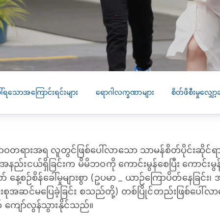
SEARCH
screening
PRESS RELEASE
16 JAN 2026
CLL HEALTH
Strengthens
Presence in Upp
Myanmar Throu
ေါ်ရသောအကြောင်းရင်းများ
ရောဂါလက္ခဏာများ
စိတ်ဖိစီးမှုလျှေ
Acquisition of In
Phyu Laboratory
Clinic
တရားအရ လူတွင်ဖြစ်ပေါ်လာသော သာမန်စိတ်ပိုင်းဆိုင်ရာနှင့် ရု
Yangon, Myanmar, 
January 2026 — CL
နည်းငယ်ရှိခြင်းက မိမိဘဝကို ကောင်းမွန်စေပြီး ကောင်းမွန်စ
HEALTH is pleased t
သော် နေ့စဉ်စိန်ခေါ်မှုများစွာ (ဥပမာ _ ယာဉ်ကြောပိတ်နေခြင်း
announce the...
ားစုအဆင်မပြေခဲ့ခြင်း စသည်တို့) တစ်ပြိုင်တည်းဖြစ်ပေါ်လာ
ကျော်လွန်သွားနိုင်သည်။