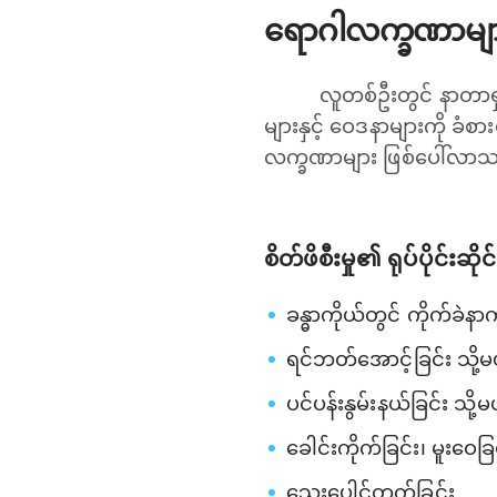
ရောဂါလက္ခဏာမျ
လူတစ်ဦးတွင် နာတာရှည်
များနှင့် ဝေဒနာများကို ခံစား
လက္ခဏာများ ဖြစ်ပေါ်လာ
စိတ်ဖိစီးမှု၏ ရုပ်ပိုင်းဆ
ခန္ဓာကိုယ်တွင် ကိုက်ခဲနာ
ရင်ဘတ်အောင့်ခြင်း သို့မဟ
ပင်ပန်းနွမ်းနယ်ခြင်း သို
ခေါင်းကိုက်ခြင်း၊ မူးဝေခြင
သွေးပေါင်တက်ခြင်း