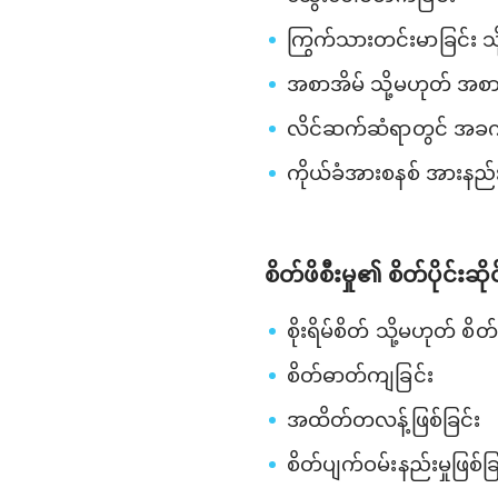
ကြွက်သားတင်းမာခြင်း သို
အစာအိမ် သို့မဟုတ် အ
လိင်ဆက်ဆံရာတွင် အခက်အ
ကိုယ်ခံအားစနစ် အားနည်
စိတ်ဖိစီးမှု၏ စိတ်ပိုင်း
စိုးရိမ်စိတ် သို့မဟုတ် စိတ်
စိတ်ဓာတ်ကျခြင်း
အထိတ်တလန့်ဖြစ်ခြင်း
စိတ်ပျက်ဝမ်းနည်းမှုဖြစ်