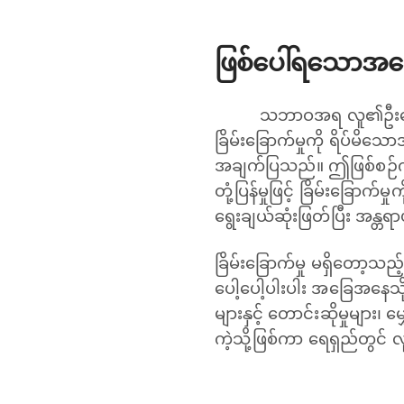
ဖြစ်ပေါ်ရသောအကြ
သဘာဝအရ လူ၏ဦးနှောက
ခြိမ်းခြောက်မှုကို ရိပ်မိသော
အချက်ပြသည်။ ဤဖြစ်စဉ်ကို
တုံ့ပြန်မှုဖြင့် ခြိမ်းခြောက
ရွေးချယ်ဆုံးဖြတ်ပြီး အန္တရ
ခြိမ်းခြောက်မှု မရှိတော့သည
ပေါ့ပေါ့ပါးပါး အခြေအနေသိ
များနှင့် တောင်းဆိုမှုများ
ကဲ့သို့ဖြစ်ကာ ရေရှည်တွင် လ