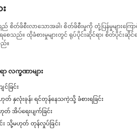
ား
 စိတ်ဖိစီးလာသောအခါ၊ စိတ်ဖိစီးမှုကို တုံ့ပြန်မှုများကြောင့် 
ရစေသည်။ ထိုခံစားမှုများတွင် ရုပ်ပိုင်းဆိုင်ရာ၊ စိတ်ပိုင်းဆိုင
သည်။
ိုင်ရာ လက္ခဏာများ
ကျင်ခြင်း
ုတ် နှလုံးခုန်၊ ရင်တုန်နေသကဲ့သို့ ခံစားရခြင်း
့မဟုတ် အိပ်ရေးပျက်ခြင်း
်း သို့မဟုတ် တုန်လှုပ်ခြင်း