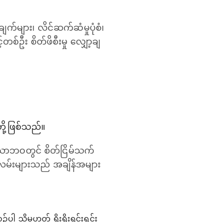
က်များ၊ လိင်ဆက်ဆံမှုပုံစံ၊
်ဦး စိတ်ဖိစီးမှု လျှော့ချ
တို့ဖြစ်သည်။
သောဘဝတွင် စိတ်ငြိမ်သက်
းလမ်းများသည် အချိန်အများ
 သို့မဟုတ် ရိုးရိုးရှင်းရှင်း