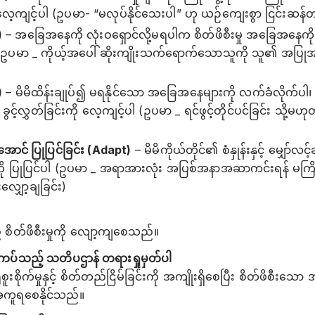
့ကျင့်ပါ (ဥပမာ- “မလုပ်နိုင်သေးပါ” ဟု ယဉ်ကျေးစွာ ငြင်းဆန်တ
)
– အခြေအနေကို လုံးဝရှောင်လို့မရပါက စိတ်ဖိစီးမှု အခြေအနေကို ပ
ါ (ဥပမာ _ ကိုယ့်အပေါ် ဆိုးကျိုးသက်ရောက်သောသူကို သူ၏ အပြုအမ
)
– မိမိထိန်းချုပ်၍ မရနိုင်သော အခြေအနေများကို လက်ခံလိုက်ပ
်လွှတ်ခြင်းကို လေ့ကျင့်ပါ (ဥပမာ _ ရင်ဖွင့်တိုင်ပင်ခြင်း သို့မဟုတ
ောင် ပြုပြင်ခြင်း (Adapt)
– မိမိကိုယ်တိုင်၏ စံနှုန်းနှင့် မျှော်လင
န်ပုံကို ပြုပြင်ပါ (ဥပမာ _ အရာအားလုံး အပြစ်အနာအဆာကင်းရန် မကြ
းလျှော့ချခြင်း)
် စိတ်ဖိစီးမှုကို လျော့ကျစေသည်။
်သည့် သတိပဌာန် တရားရှုမှတ်ပါ
းစိုက်မှုနှင့် စိတ်တည်ငြိမ်ခြင်းကို အကျိုးရှိစေပြီး စိတ်ဖိစီးသေ
အကူရစေနိုင်သည်။