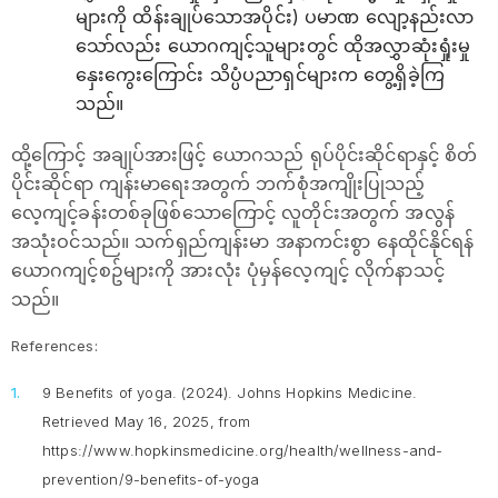
များကို ထိန်းချုပ်သောအပိုင်း) ပမာဏ လျော့နည်းလာ
သော်လည်း ယောဂကျင့်သူများတွင် ထိုအလွှာဆုံးရှုံးမှု
နှေးကွေးကြောင်း သိပ္ပံပညာရှင်များက တွေ့ရှိခဲ့ကြ
သည်။
ထို့ကြောင့် အချုပ်အားဖြင့် ယောဂသည် ရုပ်ပိုင်းဆိုင်ရာနှင့် စိတ်
ပိုင်းဆိုင်ရာ ကျန်းမာရေးအတွက် ဘက်စုံအကျိုးပြုသည့်
လေ့ကျင့်ခန်းတစ်ခုဖြစ်သောကြောင့် လူတိုင်းအတွက် အလွန်
အသုံးဝင်သည်။ သက်ရှည်ကျန်းမာ အနာကင်းစွာ နေထိုင်နိုင်ရန်
ယောဂကျင့်စဥ်များကို အားလုံး ပုံမှန်လေ့ကျင့် လိုက်နာသင့်
သည်။
References:
9 Benefits of yoga. (2024). Johns Hopkins Medicine.
Retrieved May 16, 2025, from
https://www.hopkinsmedicine.org/health/wellness-and-
prevention/9-benefits-of-yoga