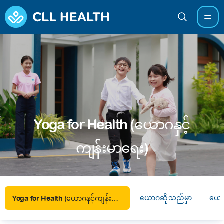
Yoga for Health (ယောဂနှင့်
ကျန်းမာရေး)
ယောဂဆိုသည်မှာ
ယောဂ
Yoga for Health (ယောဂနှင့်ကျန်းမာရေး)