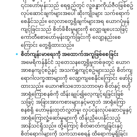
၎င်းဟော်မုန်းသည် ‌ရေရှည်တွင် လူ့ခန္ဓာကိုယ်ဇီဝဖြစ်စဥ်
လုပ်ဆောင်ချက်များအပေါ် ဆိုးကျိုးများ သက်ရောက်
စေနိုင်သည်။ လေ့လာတွေ့ရှိချက်များအရ ယောဂပုံမှန်
ကျင့်ခြင်းသည် စိတ်ဖိစီးမှုများကို လျှော့ချ‌ပေးသဖြင့်
ကော်တီစောဟော်မုန်းထွက်ခြင်းကို လျော့နည်းစေ
ကြောင်း တွေ့ရှိထားသည်။
စိတ်ကျန်းမာရေးကို အထောက်အကူဖြစ်စေခြင်း
အမေရိကန်နိုင်ငံ သုတေသနတွေ့ရှိမှုတစ်ခုတွင် ယောဂ
အာစနကျင့်စဥ်နှင့် အသက်ရှူကျင့်စဥ်များသည် စိတ်ကျ
ရောဂါလက္ခဏာများကို လျော့ကျစေနိုင်ကြောင်း ဖော်ပြ
ထားသည်။ ယောဂ၏သဘောသဘာဝမှာ စိတ်နှင့် ဗဟို
အာရုံကြောစနစ်ကို ထိန်းချုပ်၍လေ့ကျင့်ရခြင်းဖြစ်
သဖြင့် အခြားအားကစားများနှင့်မတူဘဲ အာရုံကြော
စနစ်ရှိ ဟော်မုန်းထုတ်လွှတ်မှု၊ လုပ်ငန်းလုပ်ဆောင်မှုနှင့်
အာရုံကြောလှုံ့ဆော်မှုများကို ထိန်းညှိပေးနိုင်သည့်
အာနိသင်ရှိသည်။ ထို့ကြောင့် စိတ်ဓာတ်ကျခြင်းနှင့်
စိတ်ရောဂါများကို သက်သာစေရန် ထိရောက်မှုရှိခြင်း