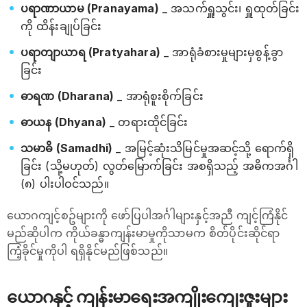
ပရာဏာယာမ (Pranayama)
_ အသက်ရှူသွင်း၊ ရှူထုတ်ခြင်း
ကို ထိန်းချုပ်ခြင်း
ပရာတျာယာရ (Pratyahara)
_ အာရုံခံစားမှုများမှစွန့်ခွာ
ခြင်း
ဓာရဏ (Dharana)
_ အာရုံစူးစိုက်ခြင်း
ဓာယန (Dhyana)
_ တရားထိုင်ခြင်း
သမာဓိ (Samadhi)
_ အမြင့်ဆုံးသိမြင်မှုအဆင့်သို့ ရောက်ရှိ
ခြင်း (သို့မဟုတ်) လွတ်မြောက်ခြင်း အစရှိသည့် အဓိကအင်္ဂါ
(၈) ပါးပါဝင်သည်။
ယောဂကျင့်စဥ်များကို ဖော်ပြပါအင်္ဂါများနှင့်အညီ ကျင့်ကြံနိုင်
မည်ဆိုပါက ကိုယ်ခန္ဓာကျန်းမာမှုကိုသာမက စိတ်ပိုင်းဆိုင်ရာ
ကြံ့ခိုင်မှုကိုပါ ရရှိနိုင်မည်ဖြစ်သည်။
ယောဂနှင့် ကျန်းမာရေးအကျိုးကျေးဇူးများ