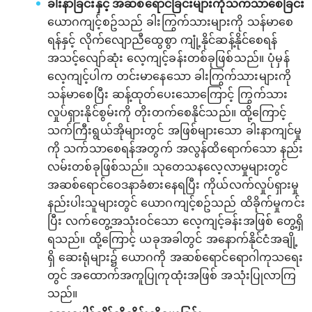
ခါးနာခြင်းနှင့် အဆစ်‌ရောင်ခြင်းများကိုသက်သာစေခြင်း
ယောဂကျင့်စဥ်သည် ခါးကြွက်သားများကို သန်မာစေ
ရန်နှင့် လိုက်လျောညီထွေစွာ ကျုံ့နိုင်ဆန့်နိုင်စေရန်
အသင့်လျော်ဆုံး လေ့ကျင့်ခန်းတစ်ခုဖြစ်သည်။ ပုံမှန်
လေ့ကျင့်ပါက တင်းမာနေသော ခါးကြွက်သားများကို
သန်မာစေပြီး ဆန့်ထုတ်ပေးသောကြောင့် ကြွက်သား
လှုပ်ရှားနိုင်စွမ်းကို တိုးတက်စေနိုင်သည်။ ထို့‌ကြောင့်
သက်ကြီးရွယ်အိုများတွင် အဖြစ်များသော ခါးနာကျင်မှု
ကို သက်သာစေရန်အတွက် အလွန်ထိရောက်သော နည်း
လမ်းတစ်ခုဖြစ်သည်။ သုတေသနလေ့လာမှုများတွင်
အဆစ်ရောင်ဝေဒနာခံစားနေရပြီး ကိုယ်လက်လှုပ်ရှားမှု
နည်းပါးသူများတွင် ယောဂကျင့်စဥ်သည် ထိခိုက်မှုကင်း
ပြီး လက်တွေ့အသုံးဝင်သော လေ့ကျင့်ခန်းအဖြစ် တွေ့ရှိ
ရသည်။ ထို့ကြောင့် ယခုအခါတွင် အနောက်နိုင်ငံအချို့
ရှိ ဆေးရုံများ၌ ယောဂကို အဆစ်ရောင်ရောဂါကုသရေး
တွင် အထောက်အကူပြုကုထုံးအဖြစ် အသုံးပြုလာကြ
သည်။