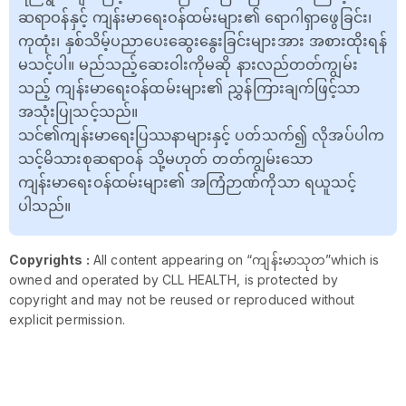
ဆရာဝန်နှင့် ကျန်းမာရေးဝန်ထမ်းများ၏ ရောဂါရှာဖွေခြင်း၊
ကုထုံး၊ နှစ်သိမ့်ပညာပေးဆွေးနွေးခြင်းများအား အစားထိုးရန်
မသင့်ပါ။ မည်သည့်ဆေးဝါးကိုမဆို နားလည်တတ်ကျွမ်း
သည့် ကျန်းမာရေးဝန်ထမ်းများ၏ ညွှန်ကြားချက်ဖြင့်သာ
အသုံးပြုသင့်သည်။
သင်၏ကျန်းမာရေးပြဿနာများနှင့် ပတ်သက်၍ လိုအပ်ပါက
သင့်မိသားစုဆရာဝန် သို့မဟုတ် တတ်ကျွမ်းသော
ကျန်းမာရေးဝန်ထမ်းများ၏ အကြံဉာဏ်ကိုသာ ရယူသင့်
ပါသည်။
Copyrights :
All content appearing on “ကျန်းမာသုတ”which is
owned and operated by CLL HEALTH, is protected by
copyright and may not be reused or reproduced without
explicit permission.