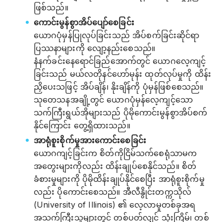
ဖြစ်သည်။
ကောင်းမွန်စွာအိပ်ပျော်စေခြင်း
ယောဂပုံမှန်ပြုလုပ်ခြင်းသည် အိပ်စက်ခြင်းဆိုင်ရာ
ပြဿနာများကို လျော့နည်းစေသည်။
နံနက်ခင်းနေရောင်ခြည်အောက်တွင် ယောဂလေ့ကျင့်
ခြင်းသည် မယ်လတိုနင်ဟော်မုန်း ထုတ်လုပ်မှုကို ထိန်း
ညှိပေးသဖြင့် အိပ်ချိန်၊ နိုးချိန်ကို ပုံမှန်ဖြစ်စေသည်။
သုတေသနအချို့တွင် ယောဂပုံမှန်လေ့ကျင့်သော
သက်ကြီးရွယ်အိုများသည် ပိုမိုကောင်းမွန်စွာအိပ်စက်
နိုင်ကြောင်း တွေ့ရှိထားသည်။
အာရုံစူးစိုက်မှုအားကောင်းစေခြင်း
ယောဂကျင့်ခြင်းက စိတ်ကိုငြိမ်သက်စေရုံသာမက
အတွေးများကိုလည်း ထိန်းချုပ်စေနိုင်သည်။ စိတ်
ခံစားမှုများကို ပိုမိုထိန်းချုပ်နိုင်စေပြီး အာရုံစူးစိုက်မှု
လည်း ပိုကောင်းစေသည်။ အီလီနွိုင်းတက္ကသိုလ်
(University of Illinois) ၏ လေ့လာမှုတစ်ခုအရ
အသက်ကြီးသူများတွင် တစ်ပတ်လျှင် သုံးကြိမ်၊ တစ်