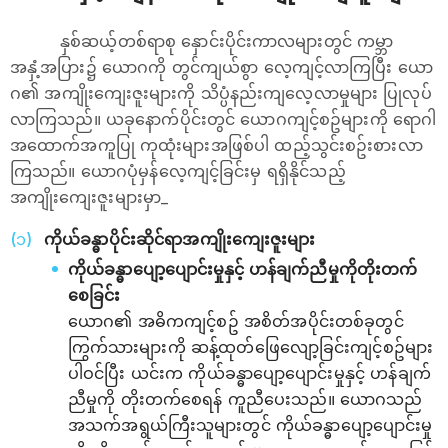
နှစ်ဆယ့်တစ်ရာစု နှောင်းပိုင်းကာလများတွင် ကမ္ဘာ
အနှံ့အပြား၌ ယောဂကို တွင်ကျယ်စွာ လေ့ကျင့်လာကြပြီး ယော
ဂ၏ အကျိုးကျေးဇူးများကို သိပ္ပံနည်းကျလေ့လာမှုများ ပြုလုပ်
လာကြသည်။ ယခုနောက်ပိုင်းတွင် ယောဂကျင့်စဥ်များကို ရောဂါ
အထောက်အကူပြု ကုထုံးများအဖြစ်ပါ ထည့်သွင်းစဥ်းစားလာ
ကြသည်။ ယောဂပုံမှန်လေ့ကျင့်ခြင်းမှ ရရှိနိုင်သည့်
အကျိုးကျေးဇူးများမှာ_
ကိုယ်ခန္ဓာပိုင်းဆိုင်ရာအကျိုးကျေးဇူးများ
ကိုယ်ခန္ဓာပျော့ပျောင်းမှုနှင့် ဟန်ချက်ညီမှုကိုတိုးတက်
စေခြင်း
ယောဂ၏ အဓိကကျင့်စဥ် အစိတ်အပိုင်းတစ်ခုတွင်
ကြွက်သားများကို ဆန့်ထုတ်ဖြေလျော့ခြင်းကျင့်စဥ်များ
ပါဝင်ပြီး ယင်းက ကိုယ်ခန္ဓာပျော့ပျောင်းမှုနှင့် ဟန်ချက်
ညီမှုကို တိုးတက်စေရန် ကူညီပေးသည်။ ယောဂသည်
အသက်အရွယ်ကြီးသူများတွင် ကိုယ်ခန္ဓာပျော့ပျောင်းမှု