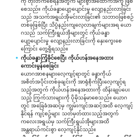
ကို တိုးတက်စေရန်အတွက် များစွာအထောက်အကူ ဖြစ်
စေသည်။ ကိုယ်ခန္ဓာပျော့ပျောင်းမှု လျော့နည်းလာခြင်း
သည် အသက်အရွယ်အိုမင်းလာခြင်း၏ သဘာဝဖြစ်စဉ်
တစ်ခုဖြစ်ပြီး သိပ္ပံနည်းကျလေ့လာချက်များအရ ယော
ဂသည် သက်ကြီးရွယ်အိုများတွင် ကိုယ်ခန္ဓာ
ပျော့ပျောင်းမှု လျော့နည်းလာခြင်းကို နှေးကွေးစေ
ကြောင်း တွေ့ရှိရသည်။
ကိုယ်ခန္ဓာကြံ့ခိုင်စေပြီး ကိုယ်ဟန်အနေအထား
ကောင်းမွန်စေခြင်း
ယောဂအာစနများလေ့ကျင့်ရာတွင် ခန္ဓာကိုယ်
အစိတ်အပိုင်းတစ်ခုချင်းကို အာရုံစိုက်ပြီးလေ့ကျင့်ရ
သည့်အတွက် ကိုယ်ဟန်အနေအထားကို ထိန်းချုပ်ပေး
သည့် ကြွက်သားများကို ပိုမိုသန်မာစေသည်။ ယောဂ
တွင် အခြေခံအဆင့်မှ ကျွမ်းကျင်အဆင့်အထိ လေ့ကျင့်
နိုင်ရန် ကျင့်စဥ်များ သတ်မှတ်ထားသည့်အတွက်
ကလေးအရွယ်မှ သက်ကြီးရွယ်အိုများအထိ
အန္တရာယ်ကင်းစွာ လေ့ကျင့်နိုင်သည်။