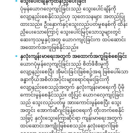
‌သွေးပေါင်ချိန်ကိုထိန်းညှိပေးခြင်း
ပုံမှန်ယောဂလေ့ကျင့်ခြင်းသည် သွေးပေါင်ချိန်ကို
လျော့နည်းစေနိုင်သည်ဟု သုတေသနများ အတည်ပြု
ထားသည်။ ဦးနှောက်နှင့်သွေးလည်ပတ်မှုစနစ်ကို ထိန်း
ညှိပေးသောကြောင့် သွေးပေါင်မြင့်သောသူများတွင်
ဆေးကုသမှုနှင့်အတူ ယောဂကျင့်ခြင်းက ထပ်ဆောင်း
အထောက်အကူဖြစ်နိုင်သည်။
နှလုံးကျန်းမာရေးအတွက် အထောက်အကူဖြစ်စေခြင်း
ယောဂပုံမှန်လေ့ကျင့်ခြင်းသည် စိတ်ဖိစီးမှုကို
လျော့နည်းစေပြီး အိုမင်းခြင်းဖြစ်စဥ်အရ ဖြစ်ပေါ်သော
ခန္ဓာကိုယ်အစိတ်အပိုင်းများ‌ရောင်ရမ်းခြင်းကို
လျော့နည်းစေသည့်အတွက် နှလုံးကျန်းမာရေးကို ပိုမို
ကောင်းမွန်စေနိုင်သည်။ ထို့ပြင် ယောဂလေ့ကျင့်ခြင်း
သည် သွေးလည်ပတ်မှု အားကောင်းမွန်စေပြီး သွေး
အတွင်း အောက်ဆီဂျင်ဖြန့်ဝေရေးကို တိုးတက်စေနိုင်
သဖြင့် နှလုံးသွေးကြောဆိုင်ရာ ကျန်းမာရေးအတွက်
ထပ်ဆောင်းအကျိုးဖြစ်စေသည်။ နှလုံးရောဂါဖြစ်