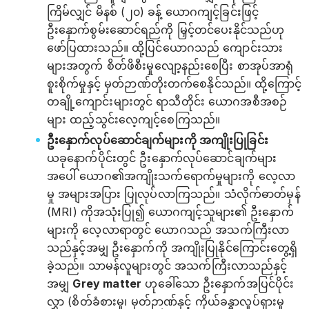
ကြိမ်လျှင် မိနစ် (၂၀) ခန့် ယောဂကျင့်ခြင်းဖြင့်
ဦးနှောက်စွမ်းဆောင်ရည်ကို မြှင့်တင်ပေးနိုင်သည်ဟု
ဖော်ပြထားသည်။ ထို့ပြင်ယောဂသည် ကျောင်းသား
များအတွက် စိတ်ဖိစီးမှုလျော့နည်းစေပြီး စာအုပ်အာရုံ
စူးစိုက်မှုနှင့် မှတ်ဉာဏ်တိုးတက်စေနိုင်သည်။ ထို့ကြောင့်
တချို့ကျောင်းများတွင် ရာသီတိုင်း ယောဂအစီအစဉ်
များ ထည့်သွင်းလေ့ကျင့်စေကြသည်။
ဦးနှောက်လုပ်ဆောင်ချက်များကို အကျိုးပြုခြင်း
ယခုနောက်ပိုင်းတွင် ဦးနှောက်လုပ်ဆောင်ချက်များ
အပေါ် ယောဂ၏အကျိုးသက်ရောက်မှုများကို လေ့လာ
မှု အများအပြား ပြုလုပ်လာကြသည်။ သံလိုက်ဓာတ်မှန်
(MRI) ကိုအသုံးပြု၍ ယောဂကျင့်သူများ၏ ဦးနှောက်
များကို လေ့လာရာတွင် ယောဂသည် အသက်ကြီးလာ
သည်နှင့်အမျှ ဦးနှောက်ကို အကျိုးပြုနိုင်ကြောင်းတွေ့ရှိ
ခဲ့သည်။ သာမန်လူများတွင် အသက်ကြီးလာသည်နှင့်
အမျှ
Grey matter
ဟုခေါ်သော ဦးနှောက်အပြင်ပိုင်း
လွှာ (စိတ်ခံစားမှု၊ မှတ်ဉာဏ်နှင့် ကိုယ်ခန္ဓာလှုပ်ရှားမှု