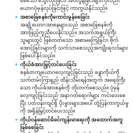
စေသော သွေးတိုးခြင်း၊ အဝလွန်ခြင်းများကိုလည်း
ယောဂပုံမှန်လုပ်ခြင်းဖြင့် ကာကွယ်နိုင်သည်။
အစာခြေစနစ်ကိုကောင်းမွန်စေခြင်း
အချို့ယောဂအာစနများသည် အစာခြေစနစ်ကို
အားဖြည့်ကူညီပေးနိုင်သည်။ အသက်အရွယ်ကြီး
သူများတွင် ဖြစ်တတ်သော အစာမကြေခြင်း၊ ဗိုက်
အောင့်ခြင်းများကို သက်သာစေသည့်အကျိုးရလဒ်များ
ဖြစ်ပေါ်နိုင်သည်။
ကိုယ်ခံအားမြှင့်တင်ပေးခြင်း
စနစ်တကျယောဂလေ့ကျင့်ခြင်းသည် ခန္ဓာကိုယ်ကို
သက်တမ်းကြာရှည် ထိန်းသိမ်းရန်အတွက် အရေးကြီး
သော ကိုယ်ခံအားစနစ်ကို တိုးတက်စေသည်။ ပုံမှန်
လေ့ကျင့်ခြင်းသည် အနာဂတ်ရောဂါများ ကင်းဝေးစေ
ပြီး ပတ်ဝန်းကျင်ရှိ ပိုးမွှားများအပေါ် တုံ့ပြန်ကာကွယ်မှု
ကို အရှိန်မြှင့်တင်ပေးသည်။
ကိုယ်ဝန်ဆောင်မိခင်ကျန်းမာရေးကို အထောက်အကူ
ဖြစ်စေခြင်း