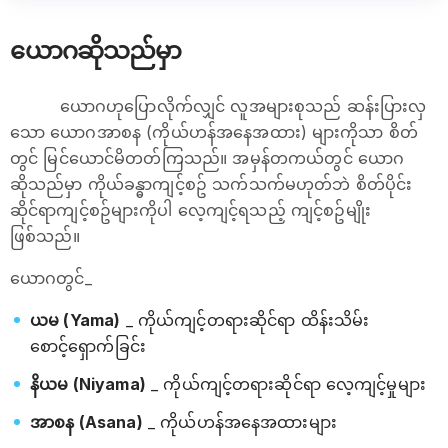
ယောဂဆိုသည်မှာ
ယောဂဟုပြောလိုက်လျှင် လူအများစုသည် ဆန်းပြားလှ
သော ယောဂအာစန (ကိုယ်ဟန်အနေအထား) များကိုသာ စိတ်
တွင် မြင်ယောင်မိတတ်ကြသည်။ အမှန်တကယ်တွင် ယောဂ
ဆိုသည်မှာ ကိုယ်ခန္ဓာကျင့်စဥ် သက်သက်မဟုတ်ဘဲ စိတ်ပိုင်း
ဆိုင်ရာကျင့်စဥ်များကိုပါ လေ့ကျင့်ရသည့် ကျင့်စဥ်မျိုး
ဖြစ်သည်။
ယောဂတွင်_
ယမ (Yama)
_ ကိုယ်ကျင့်တရားဆိုင်ရာ ထိန်းသိမ်း
စောင့်ရှောက်ခြင်း
နိယမ (Niyama)
_ ကိုယ်ကျင့်တရားဆိုင်ရာ လေ့ကျင့်မှုများ
အာစန (Asana)
_ ကိုယ်ဟန်အနေအထားများ