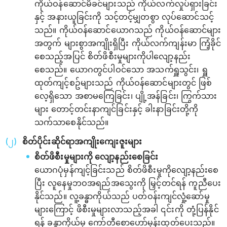
ကိုယ်ဝန်ဆောင်မိခင်များသည် ကိုယ်လက်လှုပ်ရှားခြင်း
နှင့် အနားယူခြင်းကို သင့်တင့်မျှတစွာ လုပ်ဆောင်သင့်
သည်။ ကိုယ်ဝန်ဆောင်ယောဂသည် ကိုယ်ဝန်ဆောင်များ
အတွက် များစွာအကျိုးရှိပြီး ကိုယ်လက်ကျန်းမာ ကြံ့ခိုင်
စေသည့်အပြင် စိတ်ဖိစီးမှုများကိုပါလျော့နည်း
စေသည်။ ယောဂတွင်ပါဝင်သော အသက်ရှူသွင်း၊ ရှူ
ထုတ်ကျင့်စဥ်များသည် ကိုယ်ဝန်ဆောင်များတွင် ဖြစ်
လေ့ရှိသော အစာမကြေခြင်း၊ ပျို့အန်ခြင်း၊ ကြွက်သား
များ တောင့်တင်းနာကျင်ခြင်းနှင့် ခါးနာခြင်းတို့ကို
သက်သာစေနိုင်သည်။
စိတ်ပိုင်းဆိုင်ရာအကျိုးကျေးဇူးများ
စိတ်ဖိစီးမှုများကို လျော့နည်းစေခြင်း
ယောဂပုံမှန်ကျင့်ခြင်းသည် စိတ်ဖိစီးမှုကိုလျော့နည်းစေ
ပြီး လူနေမှုဘဝအရည်အသွေးကို မြှင့်တင်ရန် ကူညီပေး
နိုင်သည်။ လူ့ခန္ဓာကိုယ်သည် ပတ်ဝန်းကျင်လှုံ့ဆော်မှု
များကြောင့် ဖိစီးမှုများလာသည့်အခါ ၎င်းကို တုံ့ပြန်နိုင်
ရန် ခန္ဓာကိုယ်မှ ကော်တီစော‌ဟော်မုန်းထုတ်ပေးသည်။