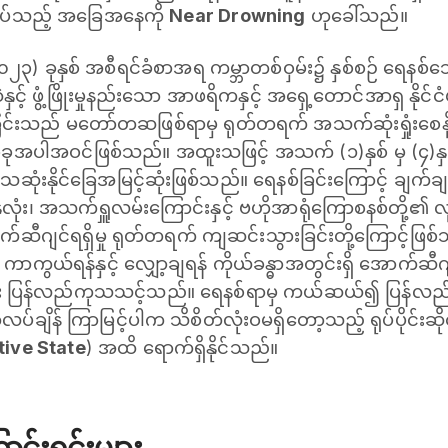
ုအပ်သည့် အခြေအနေကို
Near Drowning
ဟုခေါ်သည်။
၀၂၃) ခုနှစ် အစီရင်ခံစာအရ ကမ္ဘာတစ်ဝှမ်း၌ နှစ်စဉ် ရေနစ်သ
နှင့် ဖွံ့ဖြိုးမှုနည်းသော အာဖရိကနှင့် အရှေ့တောင်အာရှ နိုင်င
စ်ခြင်းသည် မတော်တဆဖြစ်ရာမှ ရုတ်တရက် အသက်ဆုံးရှုံးစေ
်ခုအပါအဝင်ဖြစ်သည်။ အထူးသဖြင့် အသက် (၁)နှစ် မှ (၄)န
ဆုံးနိုင်ခြေအမြင့်ဆုံးဖြစ်သည်။ ရေနစ်ခြင်းကြောင့် ချက်
နှလုံး၊ အသက်ရှူလမ်းကြောင်းနှင့် ဗဟိုအာရုံကြောစနစ်တို့၏ 
ာက်ဆီဂျင်ရရှိမှု ရုတ်တရက် ကျဆင်းသွားခြင်းတို့ကြောင့်ဖြစ်သ
ကာကွယ်ရန်နှင့် လျှော့ချရန် ကိုယ်ခန္ဓာအတွင်းရှိ အောက်ဆီ
ုံး ပြန်လည်ကုသသင့်သည်။ ရေနစ်ရာမှ ကယ်ဆယ်၍ ပြန်လည်
်ချိန် ကြာမြင့်ပါက သိစိတ်လုံးဝမရှိတော့သည့် ရုပ်ပိုင်းဆ
ive State
) အထိ ရောက်ရှိနိုင်သည်။
င်းရင်းများ