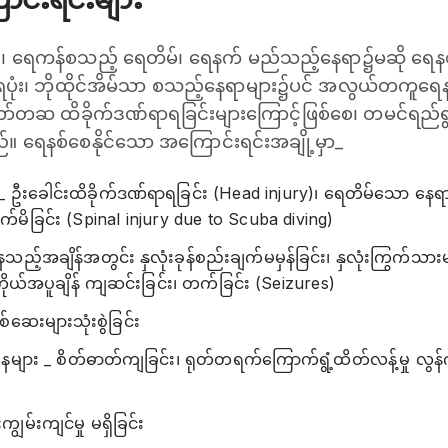
ိုင်၊ ရေကန်စသည့် ရေတိမ်၊ ရေနက် မည်သည့်နေရာ၌မဆို ရေန
ရေပုံး၊ ဘိုထိုင်အိမ်သာ စသည့်နေရာများ၌ပင် အလွယ်တကူရေန
ော်တဆ ထိခိုက်ဒဏ်ရာရခြင်းများကြောင့်ဖြစ်စေ၊ တမင်ရည်ရ
်။ ‌ရေနစ်စေနိုင်သော အကြောင်းရင်းအချို့မှာ_
ဦးခေါင်းထိခိုက်ဒဏ်ရာရခြင်း (Head injury)၊ ရေတိမ်သော နေရာများ
ုက်မိခြင်း (Spinal injury due to Scuba diving)
ည့်အချိန်အတွင်း နှလုံးခုန်စည်းချက်မမှန်ခြင်း၊ နှလုံးကြွက်သားမ
ကိုယ်အပူချိန် ကျဆင်းခြင်း၊ တက်ခြင်း (Seizures)
ဆေးများသုံးစွဲခြင်း
ေများ _ စိတ်ဓာတ်ကျခြင်း၊ ရုတ်တရက်ကြောက်ရွံ့ထိတ်လန့်မှု လွန်ကဲခ
မ်းကျင်မှု မရှိခြင်း