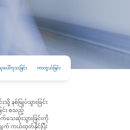
PRESS RELEASE
29 AUG 2024
DISEASES AND CONDITIONS
CLL HEALTH unveils
22 APR 2026
Shin Saw Pu Clinic in
Melioidosis (မယ်လီယွိုက်ဒိုး
Yangon, advancing
er
ဆစ် ပြင်းထန်ကူးစက်ရောဂါ)
primary care
gh
services
ဘက်တီးရီးယားပိုးကြောင့်ဖြစ်သော မယ်
gyin
လီယွိုက်ဒိုးဆစ် ပြင်းထန်
းပေါ်ကုသခြင်း
ကာကွယ်ခြင်း
 and
Yangon, Myanmar, 29
ကူးစက်ရောဂါ...
August 2024 — CLL
HEALTH is delighted to
8
announce the...
L
ု့ နစ်မြုပ်သွားခြင်း
o
ခြင်း စသည့်
က်သေဆုံးသွားခြင်းကို
 ကယ်ထုတ်နိုင်ပြီး