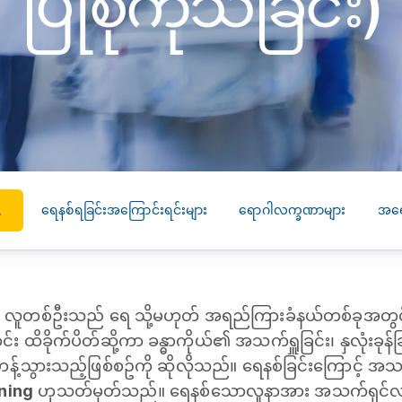
ပြုစုကုသခြင်း)
SEARCH
screening
PRESS RELEASE
16 JAN 2026
CLL HEALTH
Strengthens
Presence in Upp
Myanmar Throu
Acquisition of In
ရေနစ်ရခြင်းအကြောင်းရင်းများ
ရောဂါလက္ခဏာများ
အရေ
Phyu Laboratory
ကုသခြင်း)
Clinic
Yangon, Myanmar, 
January 2026 — CL
ာ လူတစ်ဦးသည် ရေ သို့မဟုတ် အရည်ကြားခံနယ်တစ်ခုအတွင်းသိ
HEALTH is pleased t
 ထိခိုက်ပိတ်ဆို့ကာ ခန္ဓာကိုယ်၏ အသက်ရှူခြင်း၊ နှလုံးခုန်
announce the...
န့်သွားသည့်ဖြစ်စဥ်ကို ဆိုလိုသည်။ ရေနစ်ခြင်းကြောင့် အသ
ning
ဟုသတ်မှတ်သည်။ ရေနစ်သောလူနာအား အသက်ရှင်လျက်