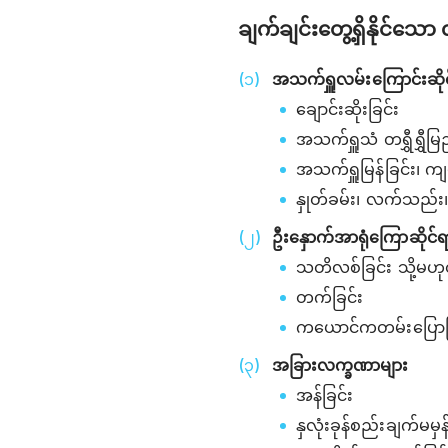
ချက်ချင်းတွေ့ရှိနိုင်သေ
အသက်ရှူလမ်းကြောင်းဆို
ချောင်းဆိုးခြင်း
အသက်ရှူသံ တရွှီရွှီမ
အသက်ရှူမြန်ခြင်း၊ ကျပ
နှုတ်ခမ်း၊ လက်သည်း၊
ဦးနှောက်အာရုံကြောဆိုင်ရ
သတိလစ်ခြင်း သို့မဟ
တက်ခြင်း
ကယောင်ကတမ်းပြောခ
အခြားလက္ခဏာများ
အန်ခြင်း
နှလုံးခုန်စည်းချက်မမှန်