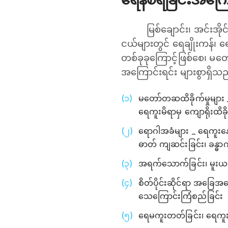
မြစ်ချောင်း၊ အင်းအ
ငယ်များတွင် ရေချိုးကန်၊ 
တစ်ခုခုကြောင့်ဖြစ်စေ၊ မတ
အကြောင်းရင်း များစွာရှိသည
မတော်တဆထိခိုက်မှုများ _ 
ရေကူးမိရာမှ ကျောရိုးထိခိ
ရောဂါအခံများ _ ရေကူးနေသ
ဓာတ် ကျဆင်းခြင်း၊ ခန္ဓာ
အရက်သောက်ခြင်း၊ မူးယစ်
စိတ်ပိုင်းဆိုင်ရာ အခြေအန
သေကြောင်းကြံစည်ခြင်း
ရေမကူးတတ်ခြင်း၊ ရေကူးကျွ