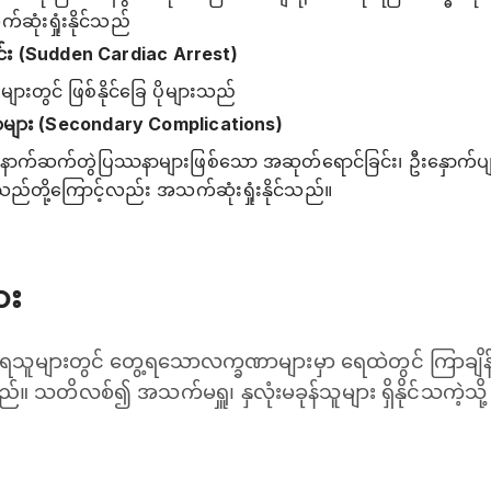
်ဆုံးရှုံးနိုင်သည်
ြင်း (Sudden Cardiac Arrest)
ူများတွင် ဖြစ်နိုင်ခြေ ပိုများသည်
ျား (Secondary Complications)
ောက်ဆက်တွဲပြဿနာများဖြစ်သော အဆုတ်ရောင်ခြင်း၊ ဦးနှောက်ပျ
သည်တို့ကြောင့်လည်း အသက်ဆုံးရှုံးနိုင်သည်။
ား
ူများတွင် တွေ့ရသောလက္ခဏာများမှာ ရေထဲတွင် ကြာချိန်
်သည်။ သတိလစ်၍ အသက်မရှူ၊ နှလုံးမခုန်သူများ ရှိနိုင်သကဲ့သိ