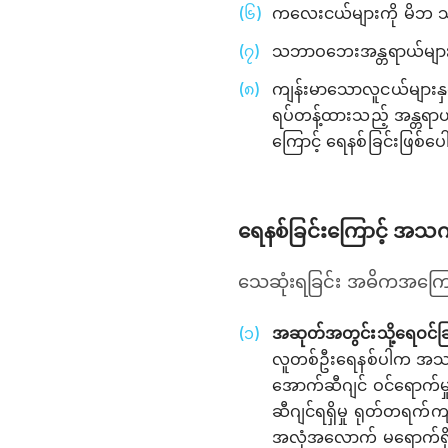
ကလေးငယ်များကို မိဘ သို
သဘာဝဘေးအန္တရာယ်များ _ ရ
ကျန်းမာသောလူငယ်များနှင
ရပ်တန့်ထားသည့် အန္တရာ
ကြောင့် ရေနစ်ခြင်းဖြစ်ပေါ
ရေနစ်ခြင်းကြောင့် အသ
သေဆုံးရခြင်း အဓိကအကြောင
အဆုတ်အတွင်းသို့ရေဝင်ခ
လူတစ်ဦးရေနစ်ပါက အသက်
အောက်ဆီဂျင် ဝင်ရောက်မှု
ဆီဂျင်ရရှိမှု ရုတ်တရက်
အလုံအလောက် မရောက်ရှိနို