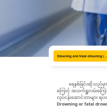
News
Drugs and Supplements
Rehabilitation
Health 
Laboratories
Accurate and reliable diagnostic testing services
Healthy Lifestyles
Medical travel offices
One-stop medical referral services
Drowning and Near-drowning (ရေနစ်လူနာအား ပြုစု
ရေနစ်ခြင်းဆိုသည်မှ
ကြောင့် အသက်ရှူလမ်းကြောင်း
လုပ်ငန်းဆောင်တာများ ရပ်တ
Drowning or fatal drow