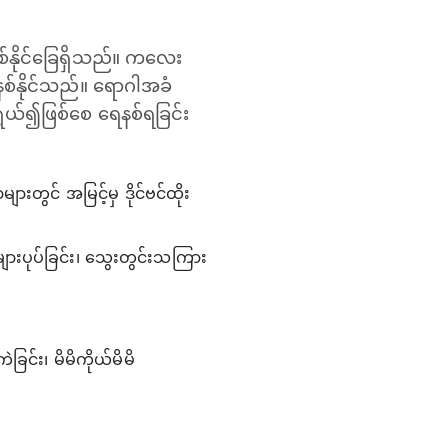
စ်နိုင်ခြေရှိသည်။ ကလေး
စ်နိုင်သည်။ ရောဂါအခံ
ွယ်၍ဖြစ်စေ ရေနစ်ရခြင်း
တွင် အမြင့်မှ ဒိုင်ဗင်ထိုး
ျားပုပ်ခြင်း၊ သွေးတွင်းသကြား
ြင်း၊ မိမိကိုယ်မိမိ