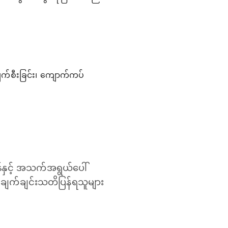
က်စီးခြင်း၊ ကျောက်ကပ်
နှင့် အသက်အရွယ်ပေါ်
ု့ ချက်ချင်းသတိပြန်ရသူများ