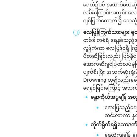
ရေထဲ၌ပင် အသက်သေဆုံးနိ
လမ်းကြောင်းအတွင်း လေအ
ဂျင်ပြတ်တောက်၍ သေဆုံးန
လေပြွန်ကြွက်သားများ ရု
တစ်ခါတစ်ရံ ရေနစ်သည့်အခ
လွန်ကဲကာ လေပြွန်ဝရှိ က
ပိတ်ဆို့ခြင်းလည်း ဖြစ်န
အောက်ဆီဂျင်ပြတ်လပ်မှုဖြစ
ပျက်စီးပြီး အသက်ဆုံးရှ
Drowning ဟူ၍လည်းခေ
ရေနစ်ခြင်းကြောင့် အသက
ခန္ဓာကိုယ်အပူချိန် 
အေးမြသည့်ရေထဲ
ဆင်းလာကာ နှလုံ
တိုက်ရိုက်ရရှိသောဒဏ
ရေထဲကျချိန် ခေ