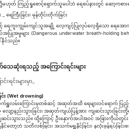
့မဟုတ် ကြည့်ရှုစောင့်ရှောက်သူမပါဘဲ ရေစပ်နားတွင် ဆော့ကစား
ေကြီးခြင်း၊ မုန်တိုင်းတိုက်ခြင်း
့် ရေကူးကျွမ်းကျင်သူအချို့ လေ့ကျင့်ပြုလုပ်လေ့ရှိသော ရေအောက်
ယ်အပြုအမူများ (Dangerous underwater breath-holding beh
်နိုင်သည်။
က်သေဆုံးရသည့် အကြောင်းရင်းများ
်းရင်းများမှာ_
ြင်း (Wet drowning)
ရှူလမ်းကြောင်းမှတစ်ဆင့် အဆုတ်အထိ ရေများဝင်ရောက် ပြည့်နှက
 လျော့နည်းသွားခြင်း၊ အဆုတ်ကျယ်ပြန့်အား ကျဆင်းသွားခြင်းတို့က
ကျဆင်းသွားသည်။ ထို့ကြောင့် ဦးနှောက်အပါအဝင် အခြားကိုယ်တွင်း
င်တော့ဘဲ သတိလစ်ခြင်း၊ အသက်မရှူနိုင်ခြင်း၊ နှလုံးခုန်ရပ်ခြင်း