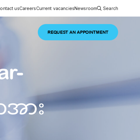
ontact us
Careers
Current vacancies
Newsroom
Search
REQUEST AN APPOINTMENT
ouncements
 services
Featured article
ar-
 comprehensive interdisciplinary
stage of life
are
နာအား
inic
and continuing health care from prenatal
es, coordinating with specialists as
e Facility Inaugurated in Yangon for
amilies