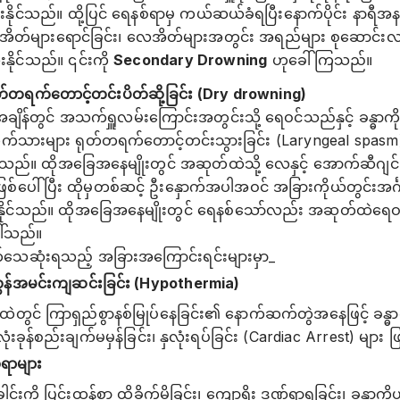
ုင်သည်။ ထို့ပြင် ရေနစ်ရာမှ ကယ်ဆယ်ခံရပြီးနောက်ပိုင်း နာရ
ိတ်များရောင်ခြင်း၊ လေအိတ်များအတွင်း အရည်များ စုဆောင်းလ
ိုင်သည်။ ၎င်းကို
Secondary Drowning
ဟုခေါ်ကြသည်။
တ်တရက်တောင့်တင်းပိတ်ဆို့ခြင်း (Dry drowning)
ျိန်တွင် အသက်ရှူလမ်းကြောင်းအတွင်းသို့ ရေဝင်သည်နှင့် ခန္ဓာကိ
ြွက်သားများ ရုတ်တရက်တောင့်တင်းသွားခြင်း (Laryngeal spasm)
ိုင်သည်။ ထိုအခြေအနေမျိုးတွင် အဆုတ်ထဲသို့ လေနှင့် အောက်ဆီဂျင်
်ပေါ်ပြီး ထိုမှတစ်ဆင့် ဦးနှောက်အပါအဝင် အခြားကိုယ်တွင်းအင်္ဂါမ
ုံးနိုင်သည်။ ထိုအခြေအနေမျိုးတွင် ရေနစ်သော်လည်း အဆုတ်ထဲရေဝင
ါ်သည်။
်သေဆုံးရသည့် အခြားအကြောင်းရင်းများမှာ_
အလွန်အမင်းကျဆင်းခြင်း (Hypothermia)
တွင် ကြာရှည်စွာနစ်မြုပ်နေခြင်း၏ နောက်ဆက်တွဲအနေဖြင့် ခန္ဓာ
းခုန်စည်းချက်မမှန်ခြင်း၊ နှလုံးရပ်ခြင်း (Cardiac Arrest) များ ဖြ
်ရာများ
ါင်းကို ပြင်းထန်စွာ ထိခိုက်မိခြင်း၊ ကျောရိုး ဒဏ်ရာရခြင်း၊ ခန္ဓာ