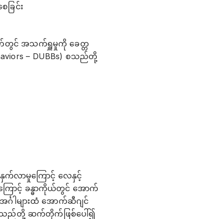
စေခြင်း
တွင် အသက်ရှူမှုကို ခေတ္တ
aviors – DUBBs) စသည်တို့
်လာမှုကြောင့် လေနှင့်
ြောင့် ခန္ဓာကိုယ်တွင် အောက်
အင်္ဂါများထံ အောက်ဆီဂျင်
စသည်တို့ ဆက်တိုက်ဖြစ်ပေါ်၍