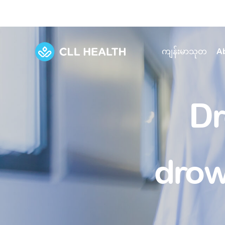
ကျန်းမာသုတ
A
Explore Services
Our Facilities
Dr
View all health articles
About us
Discover our commitment to transforming h
Comprehensive care for your health and 
Comprehensive care for your health and 
Emergencies
Our history
drow
Diseases and Conditions
Primary care
Our polyclinics
Develo
Quality primary and specialty care near you
Symptoms
Careers
Immunisation
Diagnos
Our clinics
Tests and Procedures
Digestive care
Fertilit
Diagnostics and treatment in one place