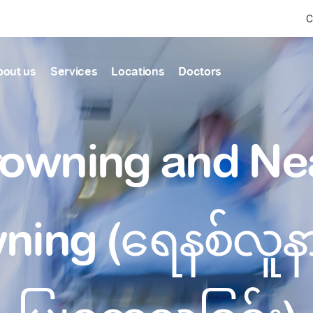
C
bout us
Services
Locations
Doctors
Find Health articles by first letter
News & Ann
Our clinics
Our featured
owning and Ne
ealthcare
A
B
C
D
E
F
G
H
I
J
K
well-being
well-being
Dedicated to providing
Trusted care for every 
L
M
N
O
P
Q
R
S
T
U
V
healthcare services
W
X
Y
Z
#
Primary c
ning (ရေနစ်လူ
pmental screening
Shin Saw Pu Cl
Comprehensive 
Or search by keyword
tics
to elderly stag
A Top-Tier Primary Car
needed
Local and Expatriate F
ALL ARTICLES
y care