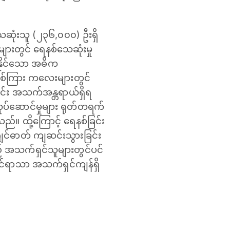
ေဆုံးသူ (၂၃၆,၀၀၀) ဦးရှိ
ံများတွင် ရေနစ်သေဆုံးမှု
နိုင်သော အဓိက
ှစ်ကြား ကလေးများတွင်
ချင်း အသက်အန္တရာယ်ရှိရ
လုပ်ဆောင်မှုများ ရုတ်တရက်
ည်။ ထို့ကြောင့် ရေနစ်ခြင်း
ဂျင်ဓာတ် ကျဆင်းသွားခြင်း
 အသက်ရှင်သူများတွင်ပင်
ိုင်ရာသာ အသက်ရှင်ကျန်ရှိ