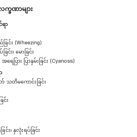
ာ လက္ခဏာများ
င်ရာ
ြည်ခြင်း (Wheezing)
်ခြင်း၊ မောခြင်း
 အရေပြား ပြာနှမ်းခြင်း (Cyanosis)
ာ
ုတ် သတိမကောင်းခြင်း
ြင်း
ခြင်း၊ နှလုံးရပ်ခြင်း