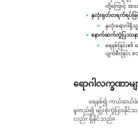
တို့ကြောင့် အသက
နှလုံးရုတ်တရက်ရပ်ခ
နှလုံးရောဂါရှိသ
နောက်ဆက်တွဲပြဿနာမ
ရေနစ်ခြင်း၏ န
ပျက်စီးခြင်း စ
ရောဂါလက္ခဏာမျ
ရေနစ်၍ ကယ်ဆယ်ခံရသ
မူတည်၍ မျိုးစုံကွဲပြားနိုင
လည်း ရှိနိုင်သည်။