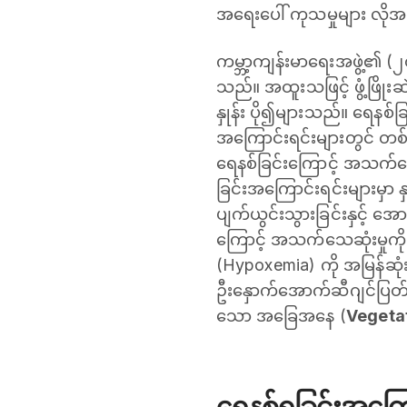
အရေးပေါ် ကုသမှုများ လိ
ကမ္ဘာ့ကျန်းမာရေးအဖွဲ့၏ (၂
သည်။ အထူးသဖြင့် ဖွံ့ဖြိုးဆဲ
နှုန်း ပို၍များသည်။ ရေန
အကြောင်းရင်းများတွင် တစ
‌ရေနစ်ခြင်းကြောင့် အသက်သေ
ခြင်းအကြောင်းရင်းများမှာ 
ပျက်ယွင်းသွားခြင်းနှင့် အေ
ကြောင့် အသက်သေဆုံးမှုကို 
(Hypoxemia) ကို အမြန်ဆ
ဦးနှောက်အောက်ဆီဂျင်ပြတ်လပ
သော အခြေအနေ (
Vegetat
ရေနစ်ရခြင်းအကြော