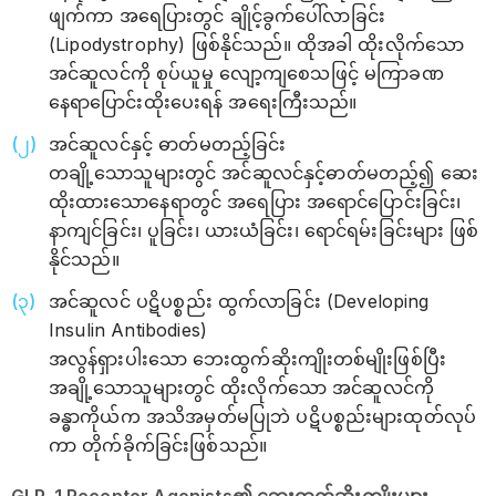
ဖျက်ကာ အရေပြားတွင် ချိုင့်ခွက်ပေါ်လာခြင်း
(Lipodystrophy) ဖြစ်နိုင်သည်။ ထိုအခါ ထိုးလိုက်သော
အင်ဆူလင်ကို စုပ်ယူမှု လျော့ကျစေသဖြင့် မကြာခဏ
နေရာပြောင်းထိုးပေးရန် အ‌ရေးကြီးသည်။
အင်ဆူလင်နှင့် ဓာတ်မတည့်ခြင်း
တချို့သောသူများတွင် အင်ဆူလင်နှင့်ဓာတ်မတည့်၍ ဆေး
ထိုးထားသောနေရာတွင် အရေပြား အရောင်ပြောင်းခြင်း၊
နာကျင်ခြင်း၊ ပူခြင်း၊ ယားယံခြင်း၊ ရောင်ရမ်းခြင်းများ ဖြစ်
နိုင်သည်။
အင်ဆူလင် ပဋိပစ္စည်း ထွက်လာခြင်း (Developing
Insulin Antibodies)
အလွန်ရှားပါးသော ဘေးထွက်ဆိုးကျိုးတစ်မျိုးဖြစ်ပြီး
အချို့သောသူများတွင် ထိုးလိုက်သော အင်ဆူလင်ကို
ခန္ဓာကိုယ်က အသိအမှတ်မပြုဘဲ ပဋိပစ္စည်းများထုတ်လုပ်
ကာ တိုက်ခိုက်ခြင်းဖြစ်သည်။
GLP-1 Receptor Agonists၏ ဘေးထွက်ဆိုးကျိုးများ