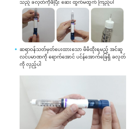
သည့် ခလုတ်ကိုဖိပြီး ဆေး ထွက်မထွက် ကြည့်ပါ
ဆရာဝန်သတ်မှတ်ပေးထားသော မိမိထိုးရမည့် အင်ဆူ
လင်ပမာဏကို ရောက်အောင် ပင်န်အောက်ခြေရှိ ခလုတ်
ကို လှည့်ပါ