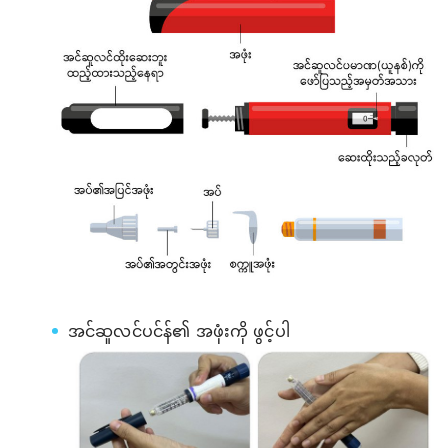
အင်ဆူလင်ပင်န်၏ အဖုံးကို ဖွင့်ပါ