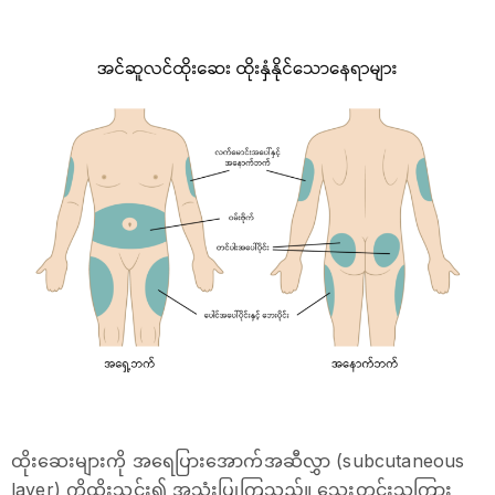
ထိုးဆေးများကို အရေပြားအောက်အဆီလွှာ (subcutaneous
layer) ကိုထိုးသွင်း၍ အသုံးပြုကြသည်။ သွေးတွင်းသကြား