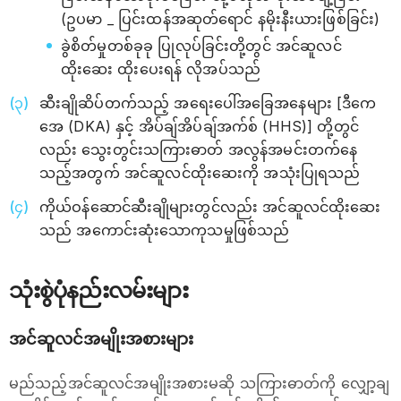
(ဥပမာ _ ပြင်းထန်အဆုတ်ရောင် နမိုးနီးယားဖြစ်ခြင်း)
ခွဲစိတ်မှုတစ်ခုခု ပြုလုပ်ခြင်းတို့တွင် အင်ဆူလင်
ထိုးဆေး ထိုးပေးရန် လိုအပ်သည်
ဆီးချိုဆိပ်တက်သည့် အရေးပေါ်အခြေအနေများ [ဒီကေ
အေ (DKA) နှင့် အိပ်ချ်အိပ်ချ်အက်စ် (HHS)] တို့တွင်
လည်း သွေးတွင်းသကြားဓာတ် အလွန်အမင်းတက်နေ
သည့်အတွက် အင်ဆူလင်ထိုးဆေးကို အသုံးပြုရသည်
ကိုယ်ဝန်ဆောင်ဆီးချိုများတွင်လည်း အင်ဆူလင်ထိုးဆေး
သည် အကောင်းဆုံးသောကုသမှုဖြစ်သည်
သုံးစွဲပုံနည်းလမ်းများ
အင်ဆူလင်အမျိုးအစားများ
မည်သည့်အင်ဆူလင်အမျိုးအစားမဆို သကြားဓာတ်ကို လျှော့ချ