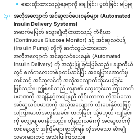
ဆေးထိုးထားသည့်နေရာကို ချေခြင်း၊ ပွတ်ခြင်း မပြုရ
အလိုအလျောက် အင်ဆူလင်ပေးစနစ်များ (Automated
Insulin Delivery Systems)
အဆက်မပြတ် သွေးချိုတိုင်းတာသည့် ကိရိယာ
(Continuous Glucose Monitor) နှင့် အင်ဆူလင်ပန့်
(Insulin Pump) တို့ကို ဆက်သွယ်ထားသော
အလိုအလျောက် အင်ဆူလင်ပေးစနစ် (Automated
Insulin Delivery) ကို အသုံးပြုခြင်းဖြစ်သည်။ ခန္ဓာကိုယ်
တွင် စက်ကလေးတစ်ခုတပ်ဆင်ပြီး အရေပြားအောက်မှ
တစ်ဆင့် အင်ဆူလင်ကို အလိုအလျောက်ထိုးပေးခြင်း
ဖြစ်သည်။။ဤစနစ်သည် လူနာ၏ သွေးတွင်းသကြားဓာတ်
ပမာဏကို အချိန်နှင့်တပြေးညီ တိုင်းတာကာ လိုအပ်သော
အင်ဆူလင်ပမာဏကို အလိုအလျောက် ထိုးပေးနိုင်သဖြင့်
သကြားဓာတ်အလွန်အမင်း တက်ခြင်း သို့မဟုတ် ကျခြင်း
ကို လျှော့ချပေးနိုင်သည်။ ထိုနည်းလမ်းကို အင်ဆူလင်ကို
တစ်နေ့လျှင် အကြိမ်များစွာထိုးရန် လိုအပ်သော ဆီးချို
သမားများတွင် အသုံးပြုကြသည်။