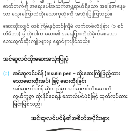
ဓာတ်တက်၍ အရေးပေါ်အသက်အန္တရာယ်ရှိသော အခြေအနေမှ
သာ သွေးကြောထဲထိုးသောကုထုံးကို အသုံးပြုကြသည်။
ဆေးထိုးလျှင် တစ်ကြိမ်နှင့်တစ်ကြိမ် လက်တစ်လုံးခြား (၁ စင်
တီမီတာ) ခွါထိုးပါက ဆေး၏ အရေပြားကိုထိခိုက်စေသော
ဘေးထွက်ဆိုးကျိုးများမှ ရှောင်ရှားနိုင်သည်။
အင်ဆူလင်ထိုးဆေးအသုံးပြုပုံ
အင်ဆူလင်ပင်န် (Insulin pen – ထိုးဆေးကြိုဖြည့်ထား
သောဆေးထိုးအပ်) ဖြင့် ဆေးထိုးခြင်း
အင်ဆူလင်ပင်န် ဆိုသည်မှာ အင်ဆူလင်ထိုးဆေးကို
လွယ်ကူစွာ ထိုးနိုင်စေရန် ‌ဘောလ်ပင်ပုံစံဖြင့် ထုတ်လုပ်ထား
ခြင်းဖြစ်သည်။