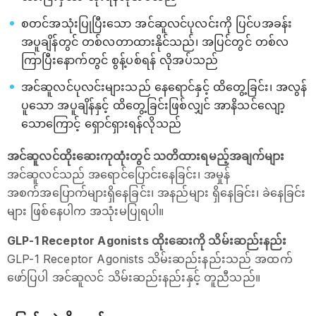
စတင်အသုံးပြုပြီးသော အင်ဆူလင်ပုလင်းကို ပြင်ပအခန်း
အပူချိန်တွင် တစ်လတာထားနိုင်သည်၊ အပြင်တွင် တစ်လ
ကြာပြီးနောက်တွင် စွန့်ပစ်ရန် လိုအပ်သည်
အင်ဆူလင်ပုလင်းများသည် နေရောင်နှင့် ထိတွေ့ခြင်း၊ အလွန်
ပူသော အပူချိန်နှင့် ထိတွေ့ခြင်းဖြစ်လျှင် အာနိသင်လျော့
သောကြောင့် ရှောင်ရှားရန်လိုသည်
အင်ဆူလင်ထိုးဆေးကုထုံးတွင် သတိထားရမည့်အချက်များ
အင်ဆူလင်သည် အရောင်ပြောင်းနေခြင်း၊ အမှုန်
အစက်အပြောက်များရှိနေခြင်း၊ အနည်များ ရှိနေခြင်း၊ ခဲနေခြင်း
များ ဖြစ်နေပါက အသုံးမပြုရပါ။
GLP-1 Receptor Agonists ထိုးဆေးကို သိမ်းဆည်းနည်း
GLP-1 Receptor Agonists သိမ်းဆည်းနည်းသည် အထက်
ဖော်ပြပါ အင်ဆူလင် သိမ်းဆည်းနည်းနှင့် တူညီသည်။