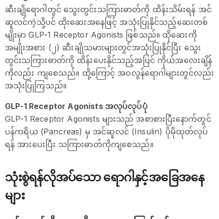
ဆီးချိုရောဂါတွင် သွေးတွင်းသကြားဓာတ်ကို ထိန်းသိမ်းရန် အင်
ဆူလင်ကဲ့သို့ပင် ထိုးဆေးအနေဖြင့် အသုံးပြုနိုင်သည့်ဆေးတစ်
မျိုးမှာ GLP-1 Receptor Agonists ဖြစ်သည်။ ထိုဆေးကို
အမျိုးအစား (၂) ဆီးချိုသမားများတွင်အသုံးပြုနိုင်ပြီး သွေး
တွင်းသကြားဓာတ်ကို ထိန်းပေးနိုင်သည့်အပြင် ကိုယ်အလေးချိန်
ကိုလည်း ကျစေသည်။ ထို့ကြောင့် အဝလွန်ရောဂါများတွင်လည်း
အသုံးပြုကြသည်။
GLP-1 Receptor Agonists အလုပ်လုပ်ပုံ
GLP-1 Receptor Agonists များသည် အစာစားပြီးနောက်တွင်
ပန်ကရိယ (Pancreas) မှ အင်ဆူလင် (Insulin) ပိုမိုထုတ်လုပ်
ရန် အားပေးပြီး သကြားဓာတ်ကိုကျစေသည်။
သုံးစွဲရန်လိုအပ်သော ရောဂါနှင့်အခြေအနေ
များ