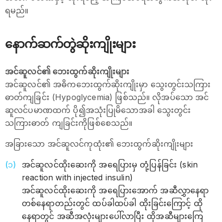
ရမည်။
နောက်ဆက်တွဲဆိုးကျိုးများ
အင်ဆူလင်၏ ဘေးထွက်ဆိုးကျိုးများ
အင်ဆူလင်၏ အဓိကဘေးထွက်ဆိုးကျိုးမှာ သွေးတွင်းသကြား
ဓာတ်ကျခြင်း (Hypoglycemia) ဖြစ်သည်။ လိုအပ်သော အင်
ဆူလင်ပမာဏထက် ပို၍အသုံးပြုမိသောအခါ သွေးတွင်း
သကြားဓာတ် ကျခြင်းကိုဖြစ်စေသည်။
အခြားသော အင်ဆူလင်ကုထုံး၏ ဘေးထွက်ဆိုးကျိုးများ
အင်ဆူလင်ထိုးဆေးကို အရေပြားမှ တုံ့ပြန်ခြင်း (skin
reaction with injected insulin)
အင်ဆူလင်ထိုးဆေးကို အရေပြားအောက် အဆီလွှာနေရာ
တစ်နေရာတည်းတွင် ထပ်ခါထပ်ခါ ထိုးခြင်းကြောင့် ထို
နေရာတွင် အဆီအလုံးများပေါ်လာပြီး ထိုအဆီများကြေ