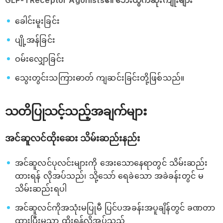
ခေါင်းမူးခြင်း
ပျို့အန်ခြင်း
ဝမ်းလျှောခြင်း
သွေးတွင်းသကြားဓာတ် ကျဆင်းခြင်းတို့ဖြစ်သည်။
သတိပြုသင့်သည့်အချက်များ
အင်ဆူလင်ထိုးဆေး သိမ်းဆည်းနည်း
အင်ဆူလင်ပုလင်းများကို အေးသောနေရာတွင် သိမ်းဆည်း
ထားရန် လိုအပ်သည်၊ သို့သော် ရေခဲသော အခဲခန်းတွင် မ
သိမ်းဆည်းရပါ
အင်ဆူလင်ကိုအသုံးမပြုမီ ပြင်ပအခန်းအပူချိန်တွင် ခဏတာ
ထားပြီးမှသာ ထိုးရန်လိုအပ်သည်