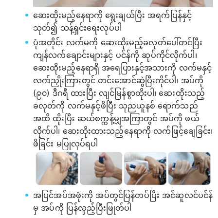
ဆေးထိုးမည့်နေရာကို ရွေးချယ်ပြီး အရက်ပြန်နှင့်
သုတ်၍ သန့်ရှင်းရေးလုပ်ပါ
ပုံအတိုင်း လက်မကို ဆေးထိုးမည့်ခလုတ်ပေါ်တင်ပြီး
ကျန်လက်ချောင်းများနှင့် ပင်န်ကို ဆုပ်ကိုင်လိုက်ပါ၊
ဆေးထိုးမည့်နေရာရှိ အရေပြားနှင့်အသားကို လက်မနှင့်
လက်ညှိုးကြားတွင် တင်းအောင်ဆွဲပြီးကိုင်ပါ၊ အပ်ကို
(၉၀) ဒီဂရီ ထားပြီး လျင်မြန်စွာထိုးပါ၊ ဆေးထိုးသည့်
ခလုတ်ကို လက်မနှင့်ဖိပြီး သုညယူနစ် ရောက်သည်
အထိ ထိုးပြီး ဆယ်စက္ကန့်မျှအကြာတွင် အပ်ကို ဖယ်
လိုက်ပါ၊ ဆေးထိုးထားသည့်နေရာကို လက်ဖြင့်ချေခြင်း၊
ဖိခြင်း မပြုလုပ်ရပါ
အပြင်အပ်အဖုံးကို အပ်တွင်ပြန်တပ်ပြီး အင်ဆူလင်ပင်န်
မှ အပ်ကို ပြန်လှည့်ပြီးဖြုတ်ပါ