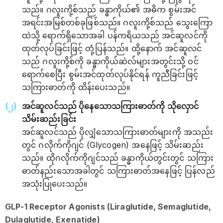
သည်။ ဂလူးကို့စ်သည် ခန္ဓာကိုယ်၏ အဓိက စွမ်းအင်
အရင်းအမြစ်တစ်ခုဖြစ်သည်။ ဂလူးကို့စ်သည် သွေးကြော
ထဲသို့ ရောက်ရှိသောအခါ ပန်ကရိယသည် အင်ဆူလင်ကို
ထုတ်လုပ်ခြင်းဖြင့် တုံ့ပြန်သည်။ ထို့နောက် အင်ဆူလင်
သည် ဂလူးကို့စ်ကို ခန္ဓာကိုယ်ဆဲလ်များအတွင်းသို့ ဝင်
ရောက်စေပြီး စွမ်းအင်ထုတ်လုပ်နိုင်ရန် ကူညီခြင်းဖြင့်
သကြားဓာတ်ကို ထိန်းပေးသည်။
အင်ဆူလင်သည် ပိုနေသောသကြားဓာတ်ကို သိုလှောင်
သိမ်းဆည်းခြင်း
အင်ဆူလင်သည် ပိုလျှံသောသကြားဓာတ်များကို အသည်း
တွင် ဂလိုက်ကိုဂျင် (Glycogen) အနေဖြင့် သိမ်းဆည်း
သည်။ ထိုဂလိုက်ကိုဂျင်သည် ခန္ဓာကိုယ်တွင်းတွင် သကြား
ဓာတ်နည်းသောအခါတွင် သကြားဓာတ်အနေဖြင့် ပြန်လည်
အသုံးပြုပေးသည်။
GLP-1 Receptor Agonists (Liraglutide, Semaglutide,
Dulaglutide, Exenatide)