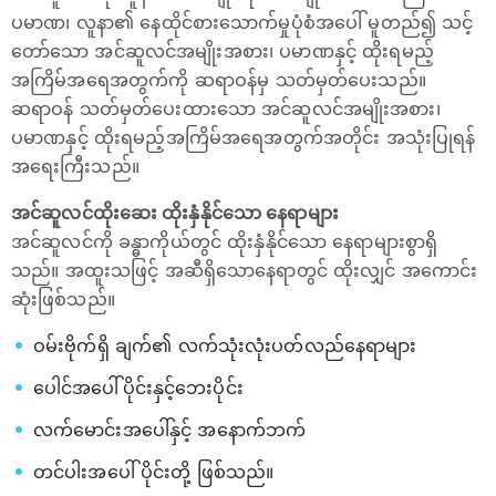
ပမာဏ၊ လူနာ၏ နေထိုင်စားသောက်မှုပုံစံအပေါ် မူတည်၍ သင့်
တော်သော အင်ဆူလင်အမျိုးအစား၊ ပမာဏနှင့် ထိုးရမည့်
အကြိမ်အရေအတွက်ကို ဆရာဝန်မှ သတ်မှတ်ပေးသည်။
ဆရာဝန် သတ်မှတ်ပေးထားသော အင်ဆူလင်အမျိုးအစား၊
ပမာဏနှင့် ထိုးရမည့်အကြိမ်အရေအတွက်အတိုင်း အသုံးပြုရန်
အရေးကြီးသည်။
အင်ဆူလင်ထိုးဆေး ထိုးနှံနိုင်သော နေရာများ
အင်ဆူလင်ကို ခန္ဓာကိုယ်တွင် ထိုးနှံနိုင်သော နေရာများစွာရှိ
သည်။ အထူးသဖြင့် အဆီရှိသောနေရာတွင် ထိုးလျှင် အကောင်း
ဆုံးဖြစ်သည်။
ဝမ်းဗိုက်ရှိ ချက်၏ လက်သုံးလုံးပတ်လည်နေရာများ
ပေါင်အပေါ်ပိုင်းနှင့်ဘေးပိုင်း
လက်မောင်းအပေါ်နှင့် အနောက်ဘက်
တင်ပါးအပေါ် ပိုင်းတို့ ဖြစ်သည်။