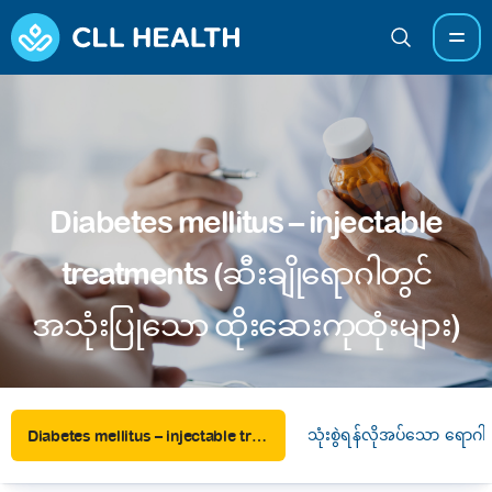
Diabetes mellitus – injectable
treatments (ဆီးချိုရောဂါတွင်
အသုံးပြုသော ထိုးဆေးကုထုံးများ)
သုံးစွဲရန်လိုအပ်သော ရောဂါ
Diabetes mellitus – injectable treatments (ဆီးချိုရောဂါတွင်အသုံးပြုသော ထိုးဆေးကုထုံးများ)