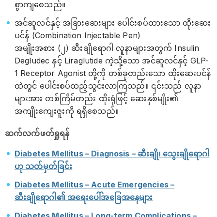
စွာကျစေသည်။
အင်ဆူလင်နှင့် အခြားဆေးများ ပေါင်းစပ်ထားသော ထိုးဆေး
ပင်န် (Combination Injectable Pen)
အမျိုးအစား (၂) ဆီးချိုရောဂါ လူနာများအတွက် Insulin
Degludec နှင့် Liraglutide ကဲ့သို့သော အင်ဆူလင်နှင့် GLP-
1 Receptor Agonist တို့ကို တစ်ခုတည်းသော ထိုးဆေးပင်န်
ထဲတွင် ပေါင်းစပ်ထည့်သွင်းလာကြသည်။ ၎င်းသည် လူနာ
များအား တစ်ကြိမ်တည်း ထိုးရုံဖြင့် ဆေးနှစ်မျိုး၏
အကျိုးကျေးဇူးကို ရရှိစေသည်။
ဆက်လက်ဖတ်ရှုရန်
Diabetes Mellitus – Diagnosis – ဆီးချို၊ သွေးချိုရောဂါ
ဟု သတ်မှတ်ခြင်း
Diabetes Mellitus – Acute Emergencies –
ဆီးချိုရောဂါ၏ အရေးပေါ်အခြေအနေများ
Diabetes Mellitus – Long-term Complications –