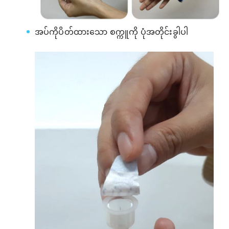
အပ်ကိုပိတ်ထားသော စက္ကူကို ပုံအတိုင်းခွါပါ