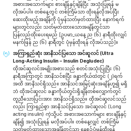
အစားအသောက်များ စားချိန်နှင့်ချိန်ပြီး အသုံးပြုရန် မ
လိုအပ်ပါ။ တစ်နေ့တွင် တစ်ကြိမ်သာ ထိုးရန်လိုအပ်ပြီး
ဆေးထိုးမည့်အချိန်ကို ပုံမှန်သတ်မှတ်ထားပြီး နောက်ရက်
များတွင်လည်း သတ်မှတ်ထား​သောအချိန်တွင်သာ
ပြန်လည်ထိုးပေးရမည် [ဥပမာ_ယနေ့ ည (၆) နာရီထိုးလျှင်
မနက်ဖြန် ည (၆) နာရီတွင် ပုံမှန်ထိုးရန် လိုအပ်သည်]။
အကြာရှည်ဆုံး အာနိသင်ပြသော အင်ဆူလင် (Ultra
Long-Acting Insulin – Insulin Degludec)
ထိုအင်ဆူလင်အမျိုးအစားသည် စတင်အသုံးပြုပြီး (၆)
နာရီအကြာတွင် အာနိသင်စပြီး ခန္ဓာကိုယ်ထဲတွင် (၂)ရက်
အထိ အာနိသင်ရှိသည်။ အာနိသင်အမြင့်ဆုံးအချိန်ဟူ၍ မရှိ
ဘဲ ထိုအင်ဆူလင် ခန္ဓာကိုယ်တွင်းရှိချိန်တစ်လျှောက်တွင်
တူညီသောပြင်းအား အာနိသင်ရှိသည်။ ထိုအင်ဆူလင်သည်
လည်း ကြာရှည်စွာ အာနိသင်ပြသော အင်ဆူလင် (Long
acting insulin) ကဲ့သို့ပင် အစားအသောက်များ စားချိန်နှင့်
ချိန်၍ အသုံးပြုရန် မလိုအပ်ပါ။ တစ်နေ့လျှင် တစ်ကြိမ်
သတ်မှတ်ထားသောအချိန်တွင်သာ နေ့စဥ်ပုံမှန်ထိုးရန်