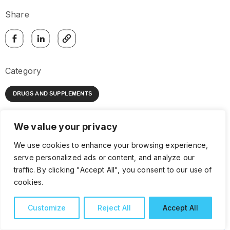
Share
Category
DRUGS AND SUPPLEMENTS
We value your privacy
We use cookies to enhance your browsing experience,
26 SEPTEMBER 2025
serve personalized ads or content, and analyze our
traffic. By clicking "Accept All", you consent to our use of
MEDICALLY REVIEWED:
cookies.
Terms of use:
Customize
Reject All
Accept All
ဤအချက်အလက်များသည် ကျန်းမာရေးပညာပေး