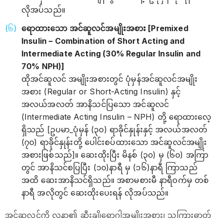
လိုအပ်သည်။
ရောထားသော အင်ဆူလင်အမျိုးအစား [Premixed
Insulin – Combination of Short Acting and
Intermediate Acting (30% Regular Insulin and
70% NPH)]
ထိုအင်ဆူလင် အမျိုးအစားတွင် ပုံမှန်အင်ဆူလင်အမျိုး
အစား (Regular or Short-Acting Insulin) နှင့်
အလယ်အလတ် အာနိသင်ပြသော အင်ဆူလင်
(Intermediate Acting Insulin – NPH) တို့ ရောထားလေ့
ရှိသည် [ဥပမာ_ပုံမှန် (၃၀) ရာခိုင်နှုန်းနှင့် အလယ်အလတ်
(၇၀) ရာခိုင်နှုန်းတို့ ပေါင်းစပ်ထားသော အင်ဆူလင်အမျိုး
အစားဖြစ်သည်]။ ဆေးထိုးပြီး မိနစ် (၃၀) မှ (၆၀) အကြာ
တွင် အာနိသင်စပြပြီး (၁၀)နာရီ မှ (၁၆)နာရီ ကြာသည်
အထိ ဆေးအာနိသင်ရှိသည်။ အစာမစားမီ နာရီဝက်မှ တစ်
နာရီ အလိုတွင် ဆေးထိုးပေးရန် လိုအပ်သည်။
အင်ဆူလင်ကို လူနာ၏ ဆီးချိုရောဂါအမျိုးအစား၊ သကြားဓာတ်