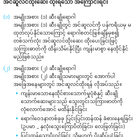
အင်ဆူလင်ထိုးဆေး ထိုးရသော အကြောင်းရင်း
အမျိုးအစား (၁) ဆီးချိုရောဂါ
အမျိုးအစား (၁) ဆီးချိုတွင် အင်ဆူလင်ကို ပန်ကရိယမှ မ
ထုတ်လုပ်နိုင်သောကြောင့် ရောဂါစတင်ဖြစ်ချိန်မှစ၍
တစ်သက်လုံး အင်ဆူလင်ထိုးဆေး ထိုးပေးခြင်းဖြင့်
သကြားဓာတ်ကို ထိန်းသိမ်းနိုင်ပြီး ကျန်းမာစွာ နေထိုင်နိုင်
မည်ဖြစ်သည်။
အမျိုးအစား (၂) ဆီးချိုရောဂါ
အမျိုးအစား (၂) ဆီးချိုသမားများတွင် အောက်ပါ
အခြေအနေများတွင် အင်ဆူလင်ထိုးရန် လိုအပ်သည်။
ကျန်းမာသောနေထိုင်စားသောက်မှုပုံစံနှင့် ဆီးချို
သောက်ဆေးများသည် သွေးတွင်းသကြားဓာတ်ကို
လုံလောက်အောင် မထိန်းနိုင်ခြင်း
ရောဂါဝေဒနာတစ်ခုခု ပြင်းပြင်းထန်ထန် ခံစားနေရခြင်း
(ဥပမာ _ နှလုံးသွေးကြောပိတ်ခြင်း၊ လေဖြတ်ခြင်း)
ပြင်းထန်သောပိုးဝင်ခြင်း သို့မဟုတ် ပိုးဆိပ်ပျံ့ခြင်း