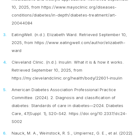
10, 2025, from https://www.mayoclinic.org/diseases-
conditions/diabetes/in-depth/diabetes-treatment/art-
20044084
EatingWell. (n.d.).
Elizabeth Ward
. Retrieved September 10,
2025, from https://www.eatingwell.com/author/elizabeth-
ward
Cleveland Clinic. (n.d.).
Insulin: What it is & how it works
.
Retrieved September 10, 2025, from
https://my.clevelandclinic.org/health/body/22601-insulin
American Diabetes Association Professional Practice
Committee. (2024). 2. Diagnosis and classification of
diabetes: Standards of care in diabetes—2024.
Diabetes
Care, 47
(Suppl. 1), S20–S42. https://doi.org/10.2337/dc24-
S002
Nauck, M. A., Weinstock, R. S., Umpierrez, G. E., et al. (2022).