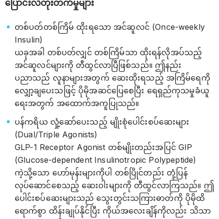
ပြောင်းလဲတိုးတက်မှုများ
တစ်ပတ်တစ်ကြိမ် ထိုးရသော အင်ဆူလင် (Once-weekly
Insulin)
ယခုအခါ တစ်ပတ်လျှင် တစ်ကြိမ်သာ ထိုးရန်လိုအပ်သည့်
အင်ဆူလင်များကို တီထွင်လာပြီဖြစ်သည်။ ဤနည်း
ပညာသည် လူနာများအတွက် ဆေးထိုးရသည့် အကြိမ်ရေကို
လျှော့ချပေးသဖြင့် ပိုမိုအဆင်ပြေစေပြီး ရေရှည်ကုသမှုခံယူ
ရေးအတွက် အထောက်အကူပြုသည်။
ပန်ကရိယ လှုံ့ဆော်ပေးသည့် မျိုးစုံပေါင်းစပ်ဆေးများ
(Dual/Triple Agonists)
GLP-1 Receptor Agonist တစ်မျိုးတည်းအပြင် GIP
(Glucose-dependent Insulinotropic Polypeptide)
ကဲ့သို့သော ဟော်မုန်းများကိုပါ တစ်ပြိုင်တည်း တုံ့ပြန်
လုပ်ဆောင်စေသည့် ဆေးဝါးများကို တီထွင်လာကြသည်။ ဤ
ပေါင်းစပ်ဆေးများသည် သွေးတွင်းသကြားဓာတ်ကို ပိုမိုထိ
ရောက်စွာ ထိန်းချုပ်နိုင်ပြီး ကိုယ်အလေးချိန်ကိုလည်း သိသာ