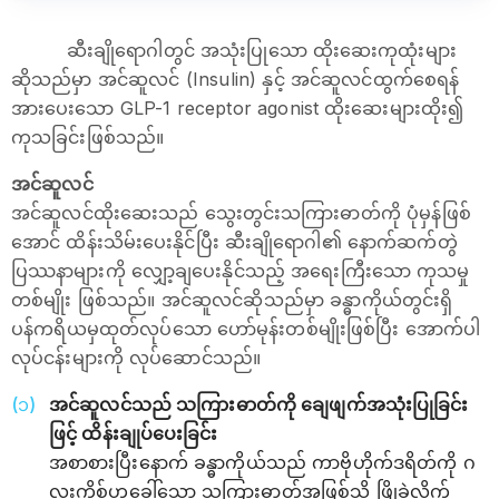
ဆီးချိုရောဂါတွင် အသုံးပြုသော ထိုးဆေးကုထုံးများ
ဆိုသည်မှာ အင်ဆူလင် (Insulin) နှင့် အင်ဆူလင်ထွက်စေရန်
အားပေးသော GLP-1 receptor agonist ထိုးဆေးများထိုး၍
ကုသခြင်းဖြစ်သည်။
အင်ဆူလင်
အင်ဆူလင်ထိုးဆေးသည် သွေးတွင်းသကြားဓာတ်ကို ပုံမှန်ဖြစ်
အောင် ထိန်းသိမ်းပေးနိုင်ပြီး ဆီးချိုရောဂါ၏ နောက်ဆက်တွဲ
ပြဿနာများကို လျှော့ချပေးနိုင်သည့် အရေးကြီးသော ကုသမှု
တစ်မျိုး ဖြစ်သည်။ အင်ဆူလင်ဆိုသည်မှာ ခန္ဓာကိုယ်တွင်းရှိ
ပန်ကရိယမှထုတ်လုပ်သော ဟော်မုန်းတစ်မျိုးဖြစ်ပြီး အောက်ပါ
လုပ်ငန်းများကို လုပ်ဆောင်သည်။
အင်ဆူလင်သည် သကြားဓာတ်ကို ချေဖျက်အသုံးပြုခြင်း
ဖြင့် ထိန်းချုပ်ပေးခြင်း
အစာစားပြီးနောက် ခန္ဓာကိုယ်သည် ကာဗိုဟိုက်ဒရိတ်ကို ဂ
လူးကို့စ်ဟုခေါ်သော သကြားဓာတ်အဖြစ်သို့ ဖြိုခွဲလိုက်