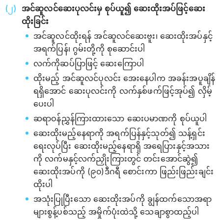
အင်ဆူလင်ဆေးပုလင်းမှ စုပ်ယူ၍ ဆေးထိုးအပ်ဖြင့်ဆေး
ထိုးခြင်း
အင်ဆူလင်ထိုးရန် အင်ဆူလင်ဆေးဗူး၊ ဆေးထိုးအပ်နှင့်
အရက်ပြန်၊ ဂွမ်းတို့ကို စုဆောင်းပါ
လက်ကိုဆပ်ပြာဖြင့် ဆေးကြောပါ
ထိုးမည့် အင်ဆူလင်ပုလင်း အေးနေပါက အခန်းအပူချိန်
ရရှိအောင် ဆေးပုလင်းကို လက်နှစ်ဖက်ဖြင့်အုပ်၍ လှိမ့်
ပေးပါ
ဆရာဝန်ညွှန်ကြားထားသော ဆေးပမာဏကို စုပ်ယူပါ
ဆေးထိုးမည့်နေရာကို အရက်ပြန်နှင့်သုတ်၍ သန့်ရှင်း
ရေးလုပ်ပြီး ဆေးထိုးမည့်နေရာရှိ အရေပြားနှင့်အသား
ကို လက်မနှင့်လက်ညှိုးကြားတွင် တင်းအောင်ဆွဲ၍
ဆေးထိုးအပ်ကို (၉၀)ဒီဂရီ စောင်းကာ ဖြည်းဖြည်းချင်း
ထိုးပါ
အသုံးပြုပြီးသော ဆေးထိုးအပ်ကို ချွန်ထက်သောအရာ
များစွန့်ပစ်သည့် အမှိုက်ပုံးထဲသို့ သေချာစွာထည့်ပါ