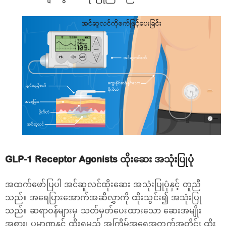
GLP-1 Receptor Agonists ထိုးဆေး အသုံးပြုပုံ
အထက်ဖော်ပြပါ အင်ဆူလင်ထိုးဆေး အသုံးပြုပုံနှင့် တူညီ
သည်။ အရေပြားအောက်အဆီလွှာကို ထိုးသွင်း၍ အသုံးပြု
သည်။ ဆရာဝန်များမှ သတ်မှတ်ပေးထားသော ဆေးအမျိုး
အစား၊ ပမာဏနှင့် ထိုးရမည့် အကြိမ်အရေအတွက်အတိုင်း ထိုး