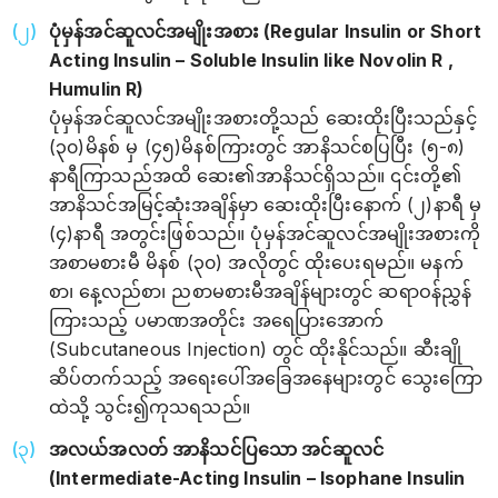
ပုံမှန်အင်ဆူလင်အမျိုးအစား (Regular Insulin or Short
Acting Insulin – Soluble Insulin like Novolin R ,
Humulin R)
ပုံမှန်အင်ဆူလင်အမျိုးအစားတို့သည် ဆေးထိုးပြီးသည်နှင့်
(၃၀)မိနစ် မှ (၄၅)မိနစ်ကြားတွင် အာနိသင်စပြပြီး (၅-၈)
နာရီကြာသည်အထိ ဆေး၏အာနိသင်ရှိသည်။ ၎င်းတို့၏
အာနိသင်အမြင့်ဆုံးအချိန်မှာ ဆေးထိုးပြီးနောက် (၂)နာရီ မှ
(၄)နာရီ အတွင်းဖြစ်သည်။ ပုံမှန်အင်ဆူလင်အမျိုးအစားကို
အစာမစားမီ မိနစ် (၃၀) အလိုတွင် ထိုးပေးရမည်။ မနက်
စာ၊ နေ့လည်စာ၊ ညစာမစားမီအချိန်များတွင် ဆရာဝန်ညွှန်
ကြားသည့် ပမာဏအတိုင်း အရေပြားအောက်
(Subcutaneous Injection) တွင် ထိုးနိုင်သည်။ ဆီးချို
ဆိပ်တက်သည့် အရေးပေါ်အခြေအနေများတွင် သွေးကြော
ထဲသို့ သွင်း၍ကုသရသည်။
အလယ်အလတ် အာနိသင်ပြသော အင်ဆူလင်
(Intermediate-Acting Insulin – Isophane Insulin