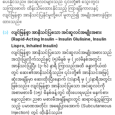
ပေးနိုင်သည်။ အင်ဆူလင်များသည် ၎င်းတို့၏ သွေးတွင်း
သကြားဓာတ် ထိန်းသိမ်းထားနိုင်သည့် ကြာချိန်ကာလနှင့်
လျင်မြန်စွာ အာနိသင်ပြနိုင်မှုတို့ပေါ် မူတည်၍ အမျိုးအစားခွဲခြား
ထားသည်။
လျင်မြန်စွာ အာနိသင်ပြသော အင်ဆူလင်အမျိုးအစား
(Rapid-Acting Insulin – Insulin Glulisine, Insulin
Lispro, Inhaled Insulin)
လျင်မြန်စွာ အာနိသင်ပြသော အင်ဆူလင်အမျိုးအစားသည်
အသုံးပြုလိုက်သည်နှင့် (၅)မိနစ် မှ (၂၀)မိနစ်အတွင်း
အာနိသင်ပြပြီး (၃-၆) နာရီ ကြာသည်အထိ ခန္ဓာကိုယ်ထဲ
တွင် ဆေး၏အာနိသင်ရှိသည်။ ၎င်းတို့၏ အာနိသင်အမြင့်
ဆုံးအချိန်မှာ ဆေးထိုးပြီးနောက် (၁)နာရီ မှ (၂)နာရီအတွင်း
ဖြစ်သည်။ လျင်မြန်စွာ အာနိသင်ပြသော အင်ဆူလင်ကို
အစာမစားမီ (၁၅) မိနစ်ခန့်တွင် ထိုးပေးရမည်။ မနက်စာ၊
နေ့လည်စာ၊ ညစာ မစားမီအချိန်များတွင် ဆရာဝန်ညွှန်ကြား
သည့် ပမာဏအတိုင်း အရေပြားအောက် (Subcutaneous
Injection) တွင် ထိုးနိုင်သည်။