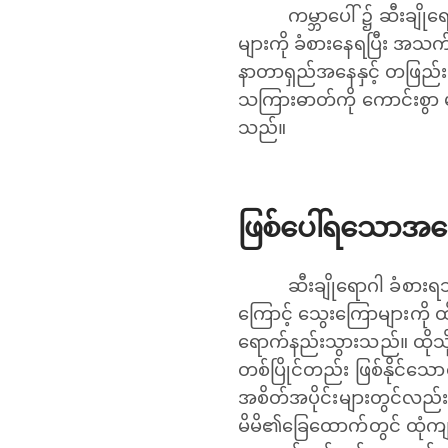
ကမ္ဘာပေါ် ၌ ဆီးချိ
များကို ခံစားနေရပြီး အသက
နာတာရှည်အနေနှင့် တဖြည်းဖ
သကြားဓာတ်ကို ကောင်းစွာ မ
သည်။
ဖြစ်ပေါ်ရသောအကြ
ဆီးချိုရောဂါ ခံစာ
ကြောင့် သွေးကြောများကို 
ရောက်နည်းသွားသည်။ ထိုသို့
တစ်ပြိုင်တည်း ဖြစ်နိုင်သော
အစိတ်အပိုင်းများတွင်လည်း 
မိမိ၏ခြေထောက်တွင် ထုံကျဥ