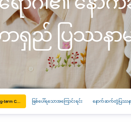
ိုရောဂါ၏ နောက
SEARCH
screening
PRESS RELEASE
16 JAN 2026
တာရှည် ပြဿနာမျ
CLL HEALTH
Strengthens
Presence in Upp
Myanmar Throu
Acquisition of In
Phyu Laboratory
Clinic
Yangon, Myanmar, 
January 2026 — CL
ဖြစ်ပေါ်ရသောအကြောင်းရင်း
နောက်ဆက်တွဲပြဿနာ
Diabetes mellitus – long-term Complications (ဆီးချိုရောဂါ၏ နောက်ဆက်တွဲ နာတာရှည် ပြဿနာများ)
HEALTH is pleased t
announce the...