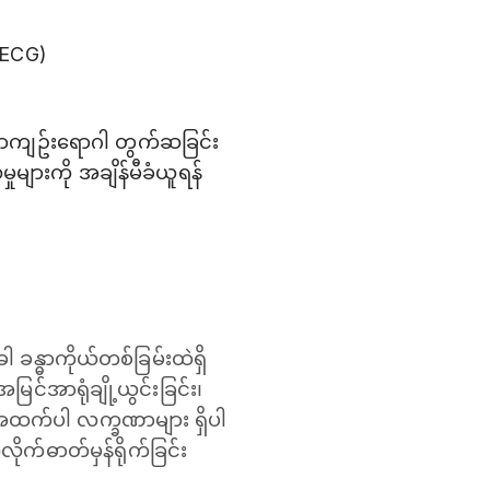
e ECG)
ြောကျဥ်းရောဂါ တွက်ဆခြင်း
ျားကို အချိန်မီခံယူရန်
ခန္ဓာကိုယ်တစ်ခြမ်းထဲရှိ
ြင်အာရုံချို့ယွင်းခြင်း၊
 အထက်ပါ လက္ခဏာများ ရှိပါ
ံလိုက်ဓာတ်မှန်ရိုက်ခြင်း