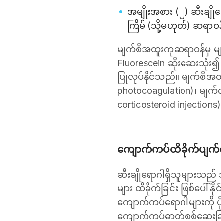
အမျိုးအစား (၂) ဆီးချိုရ
ကြိမ် (သို့မဟုတ်) ဆရာဝန
မျက်စိအထူးကုဆရာဝန်မှ မျက်
Fluorescein ဆိုးဆေးသုံး၍ 
ပြုလုပ်နိုင်သည်။ မျက်စိအထ
photocoagulation)၊ မျက်
corticosteroid injections)
ကျောက်ကပ်ထိခိုက်ပျက်စ
ဆီးချိုရောဂါရှိသူများသည်
များ ထိခိုက်ခြင်း ဖြစ်ပေါ်
ကျောက်ကပ်ရောဂါများကို ပို
ကျောက်ကပ်ဓာတ်စစ်ဆေးခြင်း