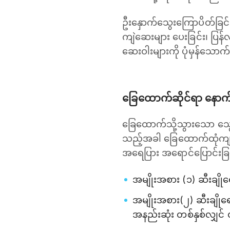
ဦးနှောက်သွေးကြောပိတ်ခြင်
ကျဲဆေးများ ပေးခြင်း၊ ပြန်
ဆေးဝါးများကို ပုံမှန်သောက
ခြေထောက်ဆိုင်ရာ နော
ခြေထောက်သို့သွားသော သွေး
သည့်အခါ ခြေထောက်ထုံကျဥ်
အရေပြား အရောင်ပြောင်းခြင်
အမျိုးအစား (၁) ဆီးချိုရ
အမျိုးအစား(၂) ဆီးချိုရော
အနည်းဆုံး တစ်နှစ်လျှင် 