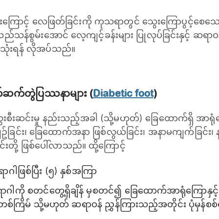
းကြောင့် လေဖြတ်ခြင်းကို ကုသရာတွင် သွေးကြောပွင့်စေသော
လည်သန်စွမ်းအောင် လေ့ကျင့်ခန်းများ ပြုလုပ်ခြင်းနှင့် ဆရာ
်သုံးရန် လိုအပ်သည်။
က်ဆက်တွဲပြဿနာများ (
Diabetic foot
)
စီးဆင်းမှု နည်းသည့်အခါ (သို့မဟုတ်) ခြေထောက်ရှိ အာရုံက
ခြင်း၊ ခြေထောက်အနာ ဖြစ်လွယ်ခြင်း၊ အနာမကျက်ခြင်း၊ 
းတို့ ဖြစ်ပေါ်လာသည်။ ထို့ကြောင့်
ောဂါဖြစ်ပြီး (၅) နှစ်အကြာ
ဂါကို စတင်တွေ့ရှိချိန် မှစတင်၍ ခြေထောက်အာရုံကြောနှင့် လှုပ
တစ်ကြိမ် သို့မဟုတ် ဆရာဝန် ညွှန်ကြားသည့်အတိုင်း ပုံမှန်