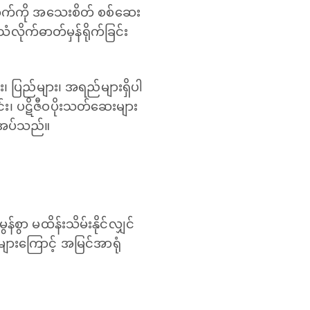
ောက်ကို အသေးစိတ် စစ်ဆေး
ံလိုက်ဓာတ်မှန်ရိုက်ခြင်း
၊ ပြည်များ၊ အရည်များရှိပါ
်း၊ ပဋိဇီဝပိုးသတ်ဆေးများ
ိုအပ်သည်။
စွာ မထိန်းသိမ်းနိုင်လျှင်
များကြောင့် အမြင်အာရုံ