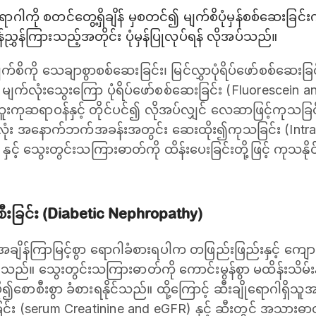
ောဂါကို စတင်တွေ့ရှိချိန် မှစတင်၍ မျက်စိပုံမှန်စစ်ဆေးခြင်း
်ညွှန်ကြားသည့်အတိုင်း ပုံမှန်ပြုလုပ်ရန် လိုအပ်သည်။
စိကို သေချာစွာစစ်ဆေးခြင်း၊ မြင်လွှာပုံရိပ်ဖော်စစ်ဆေးခြင
မျက်လုံးသွေးကြော ပုံရိပ်ဖော်စစ်ဆေးခြင်း (Fluorescein 
ူးကုဆရာဝန်နှင့် တိုင်ပင်၍ လိုအပ်လျှင် လေဆာဖြင့်ကုသခြင်
လုံး အနောက်ဘက်အခန်းအတွင်း ဆေးထိုး၍ကုသခြင်း (Intrav
 နှင့် သွေးတွင်းသကြားဓာတ်ကို ထိန်းပေးခြင်းတို့ဖြင့် ကုသနိ
ီးခြင်း (Diabetic Nephropathy)
 အချိန်ကြာမြင့်စွာ ရောဂါခံစားရပါက တဖြည်းဖြည်းနှင့် က
နိုင်သည်။ သွေးတွင်းသကြားဓာတ်ကို ကောင်းမွန်စွာ မထိန်းသိမ်
၍စောစီးစွာ ခံစားရနိုင်သည်။ ထို့ကြောင့် ဆီးချိုရောဂါရှိသ
 (serum Creatinine and eGFR) နှင့် ဆီးတွင် အသားဓာတ်