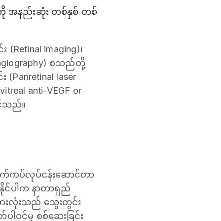
ကို အနည်းဆုံး တစ်နှစ် တစ်
်း (Retinal imaging)၊
angiography) စသည်တို့
း (Panretinal laser
itreal anti-VEGF or
ုင်သည်။
ျောက်ကပ်လုပ်ငန်းဆောင်တာ
းနိုင်ပါက နာတာရှည်
ူအားလုံးသည် သွေးတွင်း
ပါဝင်မှု စစ်ဆေးခြင်း