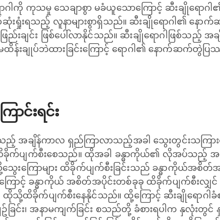
ုရောဂါကို ကုသမှု သေချာစွာ မခံယူသောကြောင့် ဆီးချိုရေ
်ဆုံးရှုံးရသည့် လူနာများစွာရှိသည်။ ဆီးချိုရောဂါ၏ နေ
ြည်းချင်း ဖြစ်ပေါ်လာနိုင်သည်။ ဆီးချိုရောဂါဖြစ်သည့် အခ
ထိန်းချုပ်ဘဲထားခြင်းကြောင့် ရောဂါ၏ နောက်ဆက်တွဲပြဿနာမျာ
ောင်းရင်း
းရသည့် အချိန်ကာလ ရှည်ကြာလာသည့်အခါ သွေးတွင်းသကြားဓ
ထိခိုက်ပျက်စီးစေသည်။ ထိုအခါ ခန္ဓာကိုယ်၏ လိုအပ်သည့် အစိ
သွေးကြောများ ထိခိုက်ပျက်စီးခြင်းသည် ခန္ဓာကိုယ်အစိတ်အပိ
ကြောင့် ခန္ဓာကိုယ် အစိတ်အပိုင်းတစ်ခုခု ထိခိုက်ပျက်စီးလျှင်
ထိုသို့ထိခိုက်ပျက်စီးနေနိုင်သည်။ ထို့ကြောင့် ဆီးချိုရောဂ
်ခြင်း၊ အနာမကျက်ခြင်း စသည်တို့ ခံစားရပါက နှလုံးတွင် နှ