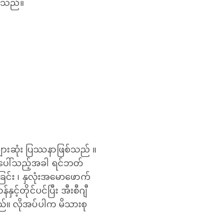
့်သည်။
ျားဆုံး ပြဿနာဖြစ်သည် ။
ြစ်ပေါ်သည့်အခါ ရင်ဘတ်
ဝခြင်း ၊ နှလုံးအမောဖောက်
့်တိုင်ပင်ပြီး အီးစီဂျီ
ည်။ လိုအပ်ပါက မိသားစု