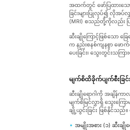
အထက်တွင် ဖော်ပြထားသော လ
ခြင်းများပြုလုပ်၍ လိုအပ်လျ
(MRI) စသည်တို့ကိုလည်း ပြ
ဆီးချိုကြောင့်ဖြစ်သော ခြေ
က နည်းစနစ်ကျနစွာ ဖောက်ထု
ပေးခြင်း၊ သွေးတွင်းသကြား
မျက်စိထိခိုက်ပျက်စီးခြင
ဆီးချိုရောဂါကို အချိန်ကာလက
မျက်စိမြင်လွှာရှိ သွေးကြောမ
ချို့ယွင်းခြင်း ဖြစ်နိုင်သည်။ 
အမျိုးအစား (၁) ဆီးချိုရ