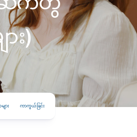
်ဆက်တွဲ
PRESS RELEASE
29 AUG 2024
DISEASES AND CONDITIONS
ား)
CLL HEALTH unveils
22 APR 2026
Shin Saw Pu Clinic in
Melioidosis (မယ်လီယွိုက်ဒိုး
Yangon, advancing
er
ဆစ် ပြင်းထန်ကူးစက်ရောဂါ)
primary care
gh
services
ဘက်တီးရီးယားပိုးကြောင့်ဖြစ်သော မယ်
gyin
လီယွိုက်ဒိုးဆစ် ပြင်းထန်
 and
Yangon, Myanmar, 29
ကူးစက်ရောဂါ...
August 2024 — CLL
HEALTH is delighted to
8
announce the...
L
များ
ကာကွယ်ခြင်း
o