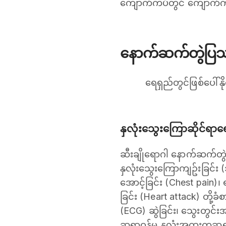
ကျောက်ကပ်တွင် ကျောက်ကပ်
နောက်ဆက်တွဲပြ
ရေရှည်တွင်ဖြစ်ပေါ်
နှလုံးသွေးကြောဆိုင်ရာ
ဆီးချိုရောဂါ နောက်ဆက်တွ
နှလုံးသွေးကြောကျဥ်းခြင်း 
အောင့်ခြင်း (Chest pain)၊ 
ခြင်း (Heart attack) တို့ခ
(ECG) ဆွဲခြင်း၊ သွေးတွင်
ဆရာဝန်မှ နှလုံးအထူးကုဆရာ၀