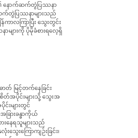
ာဂါ၏ နောက်ဆက်တွဲပြဿနာ
ာက်ဆက်တွဲပြဿနာများသည်
ျိန်ကာလကြာပြီး သွေးတွင်း
းကို ပိုမိုခံစားရ‌လေ့ရှိ
ာတ် မြင့်တက်နေခြင်း
တ်အပိုင်းများသို့ သွေးအ
ုင်းများတွင်
 အခြားခန္ဓာကိုယ်
ါခံစားနေရသူများသည်
လုံးသွေးကြောကျဉ်းခြင်း၊