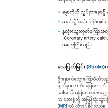
ခန္ဓာကိုယ် လှုပ်ရှားနေစဥ
အသံလှိုင်းသုံး ပုံရိပ်ဖော
နှလုံးသွေးလွှတ်ကြောအတွ
(Coronary artery calci
အရေးကြီးသည်။
လေဖြတ်ခြင်း (
Stroke
)၊
ဦးနှောက်သွေးကြောပိတ်သည့်အ
မျက်နှာ၊ လက်၊ ခြေထောက် လှု
ခေါင်းကိုက်ခြင်း၊ လမ်းလျ
က ဆေးရုံသို့ အမြန်ဆုံးသွားပ
(
MRI
)တို့ လိုအပ်နိုင်သည်။