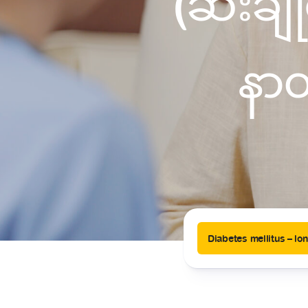
(ဆီးချ
News
Drugs and Supplements
Rehabilitation
Health 
Laboratories
Accurate and reliable diagnostic testing services
နာ
Healthy Lifestyles
Medical travel offices
One-stop medical referral services