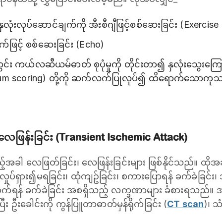
် နှလုံးလုပ်ဆောင်ချက်ကို အီးစီဂျီဖြင့်စစ်ဆေးခြင်း (Exercis
်စက်ဖြင့် စစ်ဆေးခြင်း (Echo)
င်း ကယ်လဆီယမ်ဓာတ် စုပုံမှုကို တိုင်းတာ၍ နှလုံးသွေးက
um scoring) တို့ကို ဆက်လက်ပြုလုပ်၍ ထိရောက်သောကုသမှုမ
 လေဖြန်းခြင်း (Transient Ischemic Attack)
ခါ လေဖြတ်ခြင်း၊ လေဖြန်းခြင်းများ ဖြစ်နိုင်သည်။ ထိုအခါ 
ပ်ရှား၍မရခြင်း၊ ထုံကျဥ်ခြင်း၊ စကားပြောရန် ခက်ခဲခြင်း၊ အမ
ှောက်ရန် ခက်ခဲခြင်း အစရှိသည့် လက္ခဏာများ ခံစားရသည်။
ြီး ဦးခေါင်းကို ကွန်ပြူတာဓာတ်မှန်ရိုက်ခြင်း (
CT scan
)၊ သ