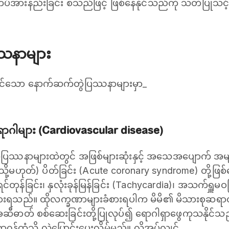
အားနည်းခြင်း စသည်ဖြင့် ဖြစ်နေနိုင်သည်ကို သတိပြုသင
ဿနာများ
နိုင်သော နောက်ဆက်တွဲပြဿနာများမှာ_
ရောဂါများ (Cardiovascular disease)
ဲပြဿနာများထဲတွင် အဖြစ်များဆုံးနှင့် အသေအပျောက် အမ
(သို့မဟုတ်) ပိတ်ခြင်း (Acute coronary syndrome) တို့ဖ
ရင်တုန်ခြင်း၊ နှလုံးခုန်မြန်ခြင်း (Tachycardia)၊ အသက်ရှူမ
ံစားရသည်။ ထိုလက္ခဏာများခံစားရပါက မိမိ၏ မိသားစုဆရာ၀န်နှင
းအဆီဓာတ် စစ်ဆေးခြင်းတို့ပြုလုပ်၍ ရောဂါရှာဖွေကုသနိုင်သ
န်ထံသို့ လွှဲပြောင်းပေးလိမ့်မည်။ လိုအပ်လျှင်_