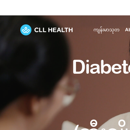
ကျန်းမာသုတ
A
Explore Services
Our Facilities
Diabet
View all health articles
About us
Discover our commitment to transforming h
Comprehensive care for your health and 
Comprehensive care for your health and 
Emergencies
Our history
Diseases and Conditions
Primary care
Our polyclinics
Develo
Quality primary and specialty care near you
Symptoms
Careers
Immunisation
Diagnos
Our clinics
Tests and Procedures
Digestive care
Fertilit
Diagnostics and treatment in one place