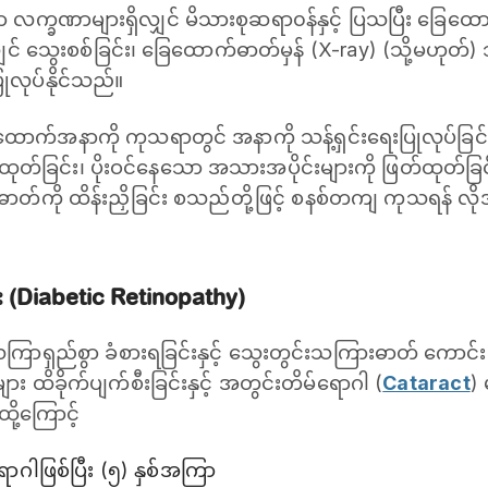
က္ခဏာများရှိလျှင် မိသားစုဆရာ၀န်နှင့် ပြသပြီး ခြေထ
ှင် သွေးစစ်ခြင်း၊ ခြေထောက်ဓာတ်မှန် (X-ray) (သို့မဟုတ်) သ
ုလုပ်နိုင်သည်။
ထောက်အနာကို ကုသရာတွင် အနာကို သန့်ရှင်းရေးပြုလုပ်ခြင်း
တ်ခြင်း၊ ပိုးဝင်နေသော အသားအပိုင်းများကို ဖြတ်ထုတ်ခြင
ဓာတ်ကို ထိန်းညှိခြင်း စသည်တို့ဖြင့် စနစ်တကျ ကုသရန် လ
်း (Diabetic Retinopathy)
ြာရှည်စွာ ခံစားရခြင်းနှင့် သွေးတွင်းသကြားဓာတ် ကောင်းမွန်
ျား ထိခိုက်ပျက်စီးခြင်းနှင့် အတွင်းတိမ်ရောဂါ (
Cataract
) 
ထို့ကြောင့်
ောဂါဖြစ်ပြီး (၅) နှစ်အကြာ