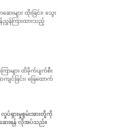
ဆေးများ ထိုးခြင်း၊ သွေး
ဝန်ညွှန်ကြားထားသည့်
ြောများ ထိခိုက်ပျက်စီး
နာကျင်ခြင်း၊ ခြေထောက်
်ရှားမှုစွမ်းအားတို့ကို
စစ်ဆေးရန် လိုအပ်သည်။