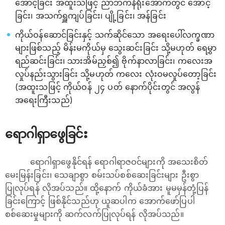
အောင့်ခြင်း အထူးသဖြင့် ညာဘက်နံရိုးအောက်တွင် အောင့်
ခြင်း၊ အသက်ရှူကျပ်ခြင်း၊ ပျို့ခြင်း၊ အန်ခြင်း
ကိုယ်ဝန်ဆောင်ခြင်းနှင့် သက်ဆိုင်သော အရေးပေါ်လက္ခဏာ
များဖြစ်သည့် မိန်းမကိုယ်မှ သွေးဆင်းခြင်း သို့မဟုတ် ရေမွှာ
ရည်ဆင်းခြင်း၊ သားအိမ်ညှစ်၍ ဗိုက်နာလာခြင်း၊ ကလေးအ
လှုပ်နည်းသွားခြင်း သို့မဟုတ် ကလေး လုံးဝမလှုပ်တော့ခြင်း
(အထူးသဖြင့် ကိုယ်ဝန် ၂၄ ပတ် နောက်ပိုင်းတွင် အလွန်
အရေးကြီးသည်)
ရောဂါရှာဖွေခြင်း
ရောဂါရှာဖွေနိုင်ရန် ရောဂါရာဇဝင်များကို အသေးစိတ်
မေးမြန်းခြင်း၊ သေချာစွာ စမ်းသပ်စစ်ဆေးခြင်းများ ဦးစွာ
ပြုလုပ်ရန် လိုအပ်သည်။ ထို့နောက် ကိုယ်ခံအား မူမမှန်တုံ့ပြန်
ခြင်းကြောင့် ဖြစ်နိုင်သည်ဟု ယူဆပါက အောက်ဖော်ပြပါ
စစ်ဆေးမှုများကို ဆက်လက်ပြုလုပ်ရန် လိုအပ်သည်။