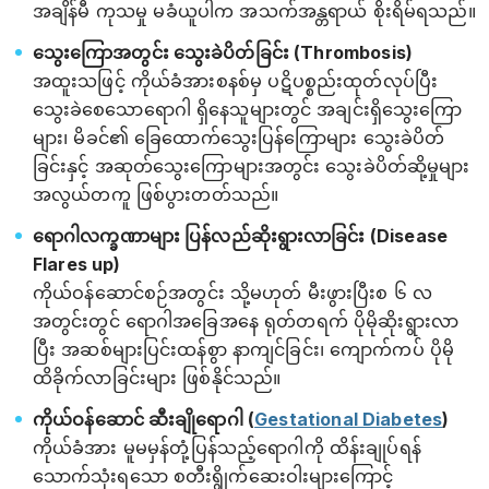
အချိန်မီ ကုသမှု မခံယူပါက အသက်အန္တရာယ် စိုးရိမ်ရသည်။
သွေးကြောအတွင်း သွေးခဲပိတ်ခြင်း (Thrombosis)
အထူးသဖြင့် ကိုယ်ခံအားစနစ်မှ ပဋိပစ္စည်းထုတ်လုပ်ပြီး
သွေးခဲစေသော‌ရောဂါ ရှိနေသူများတွင် အချင်းရှိသွေးကြော
များ၊ မိခင်၏ ခြေထောက်သွေးပြန်ကြောများ သွေးခဲပိတ်
ခြင်းနှင့် အဆုတ်သွေးကြောများအတွင်း သွေးခဲပိတ်ဆို့မှုများ
အလွယ်တကူ ဖြစ်ပွားတတ်သည်။
ရောဂါလက္ခဏာများ ပြန်လည်ဆိုးရွားလာခြင်း (Disease
Flares up)
ကိုယ်ဝန်ဆောင်စဉ်အတွင်း သို့မဟုတ် မီးဖွားပြီးစ ၆ လ
အတွင်းတွင် ရောဂါအခြေအနေ ရုတ်တရက် ပိုမိုဆိုးရွားလာ
ပြီး အဆစ်များပြင်းထန်စွာ နာကျင်ခြင်း၊ ကျောက်ကပ် ပိုမို
ထိခိုက်လာခြင်းများ ဖြစ်နိုင်သည်။
ကိုယ်ဝန်ဆောင် ဆီးချိုရောဂါ (
Gestational Diabetes
)
ကိုယ်ခံအား မူမမှန်တုံ့ပြန်သည့်‌ရောဂါကို ထိန်းချုပ်ရန်
သောက်သုံးရသော စတီးရွိုက်ဆေးဝါးများကြောင့်