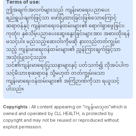
Terms of use:
ဤအချက်အလက်များသည် ကျန်းမာရေးပညာပေး
ရည်ရွယ်ချက်ဖြင့်သာ ဖော်ပြထားခြင်းဖြစ်သောကြောင့်
ဆရာဝန်နှင့် ကျန်းမာရေးဝန်ထမ်းများ၏ ရောဂါရှာဖွေခြင်း၊
ကုထုံး၊ နှစ်သိမ့်ပညာပေးဆွေးနွေးခြင်းများအား အစားထိုးရန်
မသင့်ပါ။ မည်သည့်ဆေးဝါးကိုမဆို နားလည်တတ်ကျွမ်း
သည့် ကျန်းမာရေးဝန်ထမ်းများ၏ ညွှန်ကြားချက်ဖြင့်သာ
အသုံးပြုသင့်သည်။
သင်၏ကျန်းမာရေးပြဿနာများနှင့် ပတ်သက်၍ လိုအပ်ပါက
သင့်မိသားစုဆရာဝန် သို့မဟုတ် တတ်ကျွမ်းသော
ကျန်းမာရေးဝန်ထမ်းများ၏ အကြံဉာဏ်ကိုသာ ရယူသင့်
ပါသည်။
Copyrights :
All content appearing on “ကျန်းမာသုတ”which is
owned and operated by CLL HEALTH, is protected by
copyright and may not be reused or reproduced without
explicit permission.