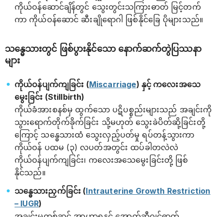
ကိုယ်ဝန်ဆောင်ချိန်တွင် သွေးတွင်းသကြားဓာတ် မြင့်တက်
ကာ ကိုယ်ဝန်ဆောင် ဆီးချိုရောဂါ ဖြစ်နိုင်ခြေ ပိုများသည်။
သန္ဓေသားတွင် ဖြစ်ပွားနိုင်သော နောက်ဆက်တွဲပြဿနာ
များ
ကိုယ်ဝန်ပျက်ကျခြင်း (
Miscarriage
) နှင့် ကလေးအသေ
မွေးခြင်း (Stillbirth)
ကိုယ်ခံအားစနစ်မှ ထွက်သော ပဋိပစ္စည်းများသည် အချင်းကို
သွားရောက်တိုက်ခိုက်ခြင်း သို့မဟုတ် သွေးခဲပိတ်ဆို့ခြင်းတို့
ကြောင့် သန္ဓေသားထံ သွေးလှည့်ပတ်မှု ရပ်တန့်သွားကာ
ကိုယ်ဝန် ပထမ (၃) လပတ်အတွင်း ထပ်ခါတလဲလဲ
ကိုယ်ဝန်ပျက်ကျခြင်း၊ ကလေးအသေမွေးခြင်းတို့ ဖြစ်
နိုင်သည်။
သန္ဓေသားညှက်ခြင်း (
Intrauterine Growth Restriction
– IUGR
)
အချင်းမှတစ်ဆင့် အာဟာရနှင့် အောက်ဆီဂျင်ဓာတ်