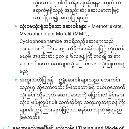
သို့သော် ရောဂါကို ထိန်းချုပ်နိုင်ရန်အတွက် ထိ
ရောက်မှုရှိသည့် အနည်းဆုံး ဆေးပမာဏဖြင့်
သာ ချိန်ဆ၍ အသုံးပြုရမည်
လုံးဝမသုံးစွဲသင့်သော ဆေးဝါးများ
– Methotrexate,
Mycophenolate Mofetil (MMF),
Cyclophosphamide အစရှိသည့်ဆေးများသည်
သန္ဓေသားကို ကြီးမားစွာ ထိခိုက်စေနိုင်သဖြင့် ကိုယ်ဝန်
မယူမီ အနည်းဆုံး ၃လ မှ ၆လခန့် ကြိုတင်၍ အခြား
ဘေးကင်းသော ဆေးများသို့ ပြောင်းလဲအသုံးပြုထားရ
မည်
အထူးသတိပြုရန်
– ဤဆေးဝါးများသည် ဘေးကင်း
သည်ဟု ဆိုသော်လည်း မိမိသဘောဖြင့် ဝယ်ယူသောက်
သုံးခြင်း သို့မဟုတ် ဆေးပမာဏကို ပြောင်းလဲခြင်းများ
လုံးဝ မပြုလုပ်ရပါ၊ သက်ဆိုင်ရာ အထူးကုဆရာဝန်ကြီး
များ၏ ညွှန်ကြားချက်ဖြင့်သာ စနစ်တကျ သုံးစွဲရမည်
ဖြစ်သည်။
မွေးဖွားမည့်အချိန်နှင့် နည်းလမ်း (Timing and Mode of