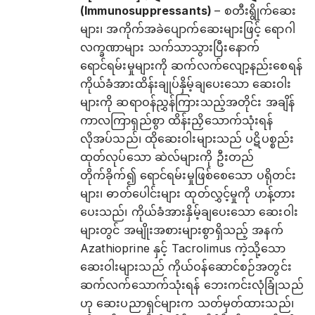
(Immunosuppressants)
– စတီးရွိုက်ဆေး
များ၊ အကိုက်အခဲပျောက်ဆေးများဖြင့် ရောဂါ
လက္ခဏာများ သက်သာသွားပြီးနောက်
ရောင်ရမ်းမှုများကို ဆက်လက်လျော့နည်းစေရန်
ကိုယ်ခံအားထိန်းချုပ်နှိမ့်ချပေးသော ဆေးဝါး
များကို ဆရာဝန်ညွှန်ကြားသည့်အတိုင်း အချိန်
ကာလကြာရှည်စွာ ထိန်းညှိသောက်သုံးရန်
လိုအပ်သည်၊ ထိုဆေးဝါးများသည် ပဋိပစ္စည်း
ထုတ်လုပ်သော ဆဲလ်များကို ဦးတည်
တိုက်ခိုက်၍ ရောင်ရမ်းမှုဖြစ်စေသော ပရိုတင်း
များ၊ ဓာတ်ပေါင်းများ ထုတ်လွှင့်မှုကို ဟန့်တား
ပေးသည်၊ ကိုယ်ခံအားနှိမ့်ချပေးသော ဆေးဝါး
များတွင် အမျိုးအစားများစွာရှိသည့် အနက်
Azathioprine နှင့် Tacrolimus ကဲ့သို့သော
ဆေးဝါးများသည် ကိုယ်ဝန်ဆောင်စဉ်အတွင်း
ဆက်လက်သောက်သုံးရန် ဘေးကင်းလုံခြုံသည်
ဟု ဆေးပညာရှင်များက သတ်မှတ်ထားသည်၊