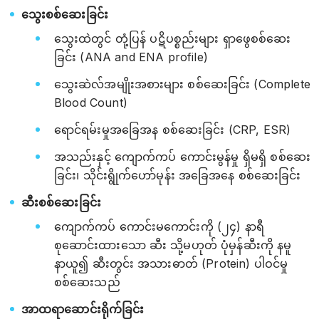
သွေးစစ်ဆေးခြင်း
သွေးထဲတွင် တုံ့ပြန် ပဋိပစ္စည်းများ ရှာဖွေစစ်ဆေး
ခြင်း (ANA and ENA profile)
သွေးဆဲလ်အမျိုးအစားများ စစ်ဆေးခြင်း (Complete
Blood Count)
ရောင်ရမ်းမှုအခြေအန စစ်ဆေးခြင်း (CRP, ESR)
အသည်းနှင့် ကျောက်ကပ် ကောင်းမွန်မှု ရှိမရှိ စစ်ဆေး
ခြင်း၊ သိုင်းရွိုက်‌ဟော်မုန်း အခြေအနေ စစ်ဆေးခြင်း
ဆီးစစ်ဆေးခြင်း
ကျောက်ကပ် ကောင်းမကောင်းကို (၂၄) နာရီ
စုဆောင်းထားသော ဆီး သို့မဟုတ် ပုံမှန်ဆီးကို နမူ
နာယူ၍ ဆီးတွင်း အသားဓာတ် (Protein) ပါဝင်မှု
စစ်ဆေးသည်
အာထရာဆောင်းရိုက်ခြင်း