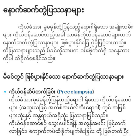
နောက်ဆက်တွဲပြဿနာများ
ကိုယ်ခံအား မူမမှန်တုံ့ပြန်သည့်‌ရောဂါရှိသော အမျိုးသမီး
များ ကိုယ်ဝန်ဆောင်သည့်အခါ သာမန်ကိုယ်ဝန်ဆောင်များထက်
နောက်ဆက်တွဲပြဿနာများ ဖြစ်ပွားနိုင်ခြေ ပိုမိုမြင့်မားသည်။
ထိုပြဿနာများသည် မိခင်ကိုသာမက ဝမ်းဗိုက်ထဲရှိ သန္ဓေသား
ကိုပါ ထိခိုက်စေနိုင်သည်။
မိခင်တွင် ဖြစ်ပွားနိုင်သော နောက်ဆက်တွဲပြဿနာများ
ကိုယ်ဝန်ဆိပ်တက်ခြင်း (
Preeclampsia
)
ကိုယ်ခံအားမူမမှန်တုံ့ပြန်သည့်‌ရောဂါ ရှိသော ကိုယ်ဝန်ဆောင်
များ (အထူးသဖြင့် အက်စ်အယ်လ်အီးရောဂါ) တွင် အဖြစ်
များဆုံးနှင့် အန္တရာယ်အရှိဆုံး ပြဿနာဖြစ်သည်။
ကိုယ်ဝန်ဆောင်စဉ် သွေးပေါင်ချိန် အလွန်အမင်း မြင့်တက်
လာခြင်း၊ ကျောက်ကပ်ထိခိုက်ပျက်စီးခြင်း တို့ ဖြစ်တတ်ပြီး