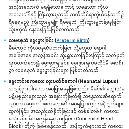
အလုံအလောက် မရရှိသောကြောင့် သန္ဓေသား ကိုယ်
အလေးချိန်နှင့် ကြီးထွားမှုသည် သက်ဆိုင်ရာကိုယ်ဝန်သက်၌
ရှိနေရမည့် ကြီးထွားမှုမျိုး ရှိမနေဘဲ ကြီးထွားမှုတန့်နေခြင်း
သို့မဟုတ် နှေးနေခြင်းဖြစ်တတ်သည်။
လမစေ့ဘဲ မွေးဖွားခြင်း (
Preterm Birth
)
မိခင်တွင် ကိုယ်ဝန်ဆိပ်တက်ခြင်း သို့မဟုတ် ရောဂါ
အခြေအနေ အလွန်အမင်း ဆိုးရွားလာခြင်းကြောင့် သတ်မှတ်
ရက်ထက်စော၍ မွေးဖွားရခြင်း၊ မွေးဖွားရက်မတိုင်မီ စောစီး
စွာ လမစေ့ဘဲ မွေးဖွားခြင်းများ ဖြစ်တတ်သည်။
မွေးကင်းစကလေး လူးပတ်စ်ရောဂါ (Neonatal Lupus)
အလွန်ရှားပါးသော အခြေအနေဖြစ်သည်။ မိခင်၏ သွေးထဲမှ
ပဋိပစ္စည်းများသည် အချင်းကိုဖြတ်၍ သန္ဓေသားဆီရောက်
သွားကာ မွေးကင်းစကလေး၏ အရေပြားတွင် အနီကွက်များ
ထွက်ခြင်း၊ အသည်းထိခိုက်ခြင်းနှင့် တစ်ခါတစ်ရံ ကလေး
နှလုံးခုန်နှုန်း အလွန်နှေးသွားခြင်း (Congenital Heart
Block) တို့ကို ဖြစ်စေနိုင်သည်။ အနီကွက်များသည် ကလေး