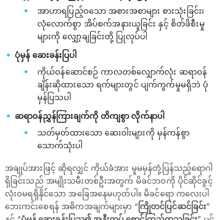
အာဟာရပြည့်ဝသော အစားအစာများ စားသုံးခြင်း၊
လုံလောက်စွာ အိပ်စက်အနားယူခြင်း နှင့် စိတ်ဖိစီးမှု
များကို လျှော့ချခြင်းတို့ ပြုလုပ်ပါ
ပုံမှန် ဆေးခန်းပြပါ
ကိုယ်ဝန်ဆောင်စဉ် ကာလတစ်လျှောက်လုံး ဆရာဝန်
ချိန်းဆိုထားသော ရက်များတွင် ပျက်ကွက်မှုမရှိဘဲ ပုံ
မှန်ပြသပါ
ဆရာဝန်ညွှန်ကြားချက်ကို တိကျစွာ လိုက်နာပါ
သတ်မှတ်ထားသော ဆေးဝါးများကို မှန်ကန်စွာ
သောက်သုံးပါ
အချုပ်အားဖြင့် ဆိုရလျှင် ကိုယ်ခံအား မူမမှန်တုံ့ပြန်သည့်ရောဂါ
ရှိခြင်းသည် အမျိုးသမီးတစ်ဦးအတွက် မိခင်ဘဝကို ပိုင်ဆိုင်ခွင့်
လုံးဝမရရှိနိုင်သော အခြေအနေမဟုတ်ပါ။ မိခင်ရော ကလေးပါ
ဘေးကင်းစေရန် အဓိကအချက်များမှာ “
ကြိုတင်ပြင်ဆင်ခြင်း
”
နှင့် “
ပုံမှန် ဆေးခန်းပြသ၍ အနီးကပ် စောင့်ကြည့်ကုသခြင်း
” ပင်