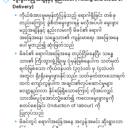
Delivery)
ကိုယ်ခံအားမူမမှန်တုံ့ပြန်သည့် ‌ရောဂါရှိခြင်း တစ်ခု
တည်းကြောင့် ခွဲစိတ်မွေးဖွားရန် မလိုအပ်ပါ၊ မွေးဖွား
မည့်အချိန်နှင့် နည်းလမ်းကို မိခင်၏ ရောဂါ
အခြေအနေ၊ သန္ဓေသား၏ ကျန်းမာရေး အခြေအနေ
ပေါ် မူတည်၍ ဆုံးဖြတ်သည်
မိခင်၏ ရောဂါအခြေအနေ တည်ငြိမ်နေပြီး သ‌န္ဓေ
သား၏ ကြီးထွားဖွံ့ဖြိုးမှု ပုံမှန်ဖြစ်နေပါက သတ်မှတ်
ရက်ဖြစ်သော ကိုယ်ဝန်ပတ် (၃၇)ပတ် မှ (၄၀)ပတ်
အတွင်း ရိုးရိုးမွေးဖွားနိုင်သည်၊ သတ်မှတ်ထားသောရက်
ထက် ကျော်လွန်ပါက အချင်း၏လုပ်ဆောင်မှုများ
လျော့နည်းလာ နိုင်ခြေရှိသောကြောင့် လိုအပ်လျှင်
သားအိမ်ပွင့်အောင်လှုံ့ဆော်၍ ကလေးမွေးဖွားမှုကို
စတင်စေခြင်း (Induction of labour) ကို
ပြုလုပ်သည်
မိခင်တွင် ရောဂါအခြေအနေ အလွန်အမင်း ဆိုးရွားလာ