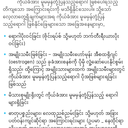
ကိုယ်ခံအား မူမမှန်တုံ့ပြန်သည့်ရောဂါ ဖြစ်ပေါ်ရသည့်
တိကျသော အကြောင်းရင်းကို မသိရှိနိုင်သေးပါ။ သို့သော်
လေ့လာတွေ့ရှိချက်များအရ ကိုယ်ခံအား မူမမှန်တုံ့ပြန်
သည့်‌‌ရောဂါ ဖြစ်နိုင်ခြေများသော အခြေအနေများမှာ_
ရောဂါပိုးဝင်ခြင်း (ဗိုင်းရပ်စ် သို့မဟုတ် ဘက်တီးရီးယားပိုး
ဝင်ခြင်း)
အမျိုးသမီးဖြစ်ခြင်း – အမျိုးသမီးဟော်မုန်း အီစထရိုဂျင်
(oestrogen) သည် ခုခံအားစနစ်ကို ပိုမို လှုံ့ဆော်ပေးနိုင်စွမ်း
ရှိသည်၊ ထို့ကြောင့် အမျိုးသားများထက် အမျိုးသမီးများတွင်
ကိုယ်ခံအား မူမမှန်တုံ့ပြန်သည့်ရောဂါ ပိုအဖြစ်များရခြင်း
ဖြစ်သည်
မိသားစုမျိုးရိုးတွင် ကိုယ်ခံအား မူမမှန်တုံ့ပြန်သည့် ရောဂါ
များရှိခြင်း
ဓာတုပစ္စည်းများ၊ လေထုညစ်ညမ်းခြင်း သို့မဟုတ် အခြား
ပတ်ဝန်းကျင်ဆိုင်ရာ အကြောင်းရင်းများ (ဥပမာ _ နေထိုင်ရာ