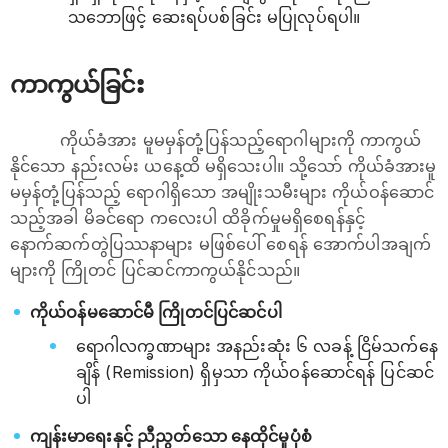
သဘောဖြင့် ဆေးရပ်ပစ်ခြင်း မပြုလုပ်ရပါ။
ကာကွယ်ခြင်း
ကိုယ်ခံအား မူမမှန်တုံ့ပြန်သည့်ရောဂါများကို ကာကွယ်
နိုင်သော နည်းလမ်း ယနေ့ထိ မရှိသေးပါ။ သို့သော် ကိုယ်ခံအားမူ
မမှန်တုံ့ပြန်သည့် ရောဂါရှိသော အမျိုးသမီးများ ကိုယ်ဝန်ဆောင်
သည့်အခါ မိခင်ရော ကလေးပါ ထိခိုက်မှုမရှိစေရန်နှင့်
နောက်ဆက်တွဲပြဿနာများ မဖြစ်ပေါ် စေရန် အောက်ပါအချက်
များကို ကြိုတင် ပြင်ဆင်ကာကွယ်နိုင်သည်။
ကိုယ်ဝန်မဆောင်မီ ကြိုတင်ပြင်ဆင်ပါ
ရောဂါလက္ခဏာများ အနည်းဆုံး ၆ လခန့် ငြိမ်သက်နေ
ချိန် (Remission) ရှိမှသာ ကိုယ်ဝန်ဆောင်ရန် ပြင်ဆင်
ပါ
ကျန်းမာရေးနှင့် ညီညွတ်သော နေထိုင်မှုပုံစံ