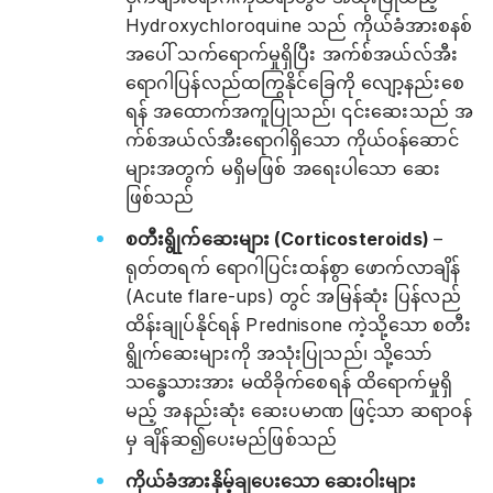
Hydroxychloroquine သည် ကိုယ်ခံအားစနစ်
အပေါ် သက်ရောက်မှုရှိပြီး အက်စ်အယ်လ်အီး
ရောဂါပြန်လည်ထကြွနိုင်ခြေကို လျော့နည်းစေ
ရန် အထောက်အကူပြုသည်၊ ၎င်းဆေးသည် အ
က်စ်အယ်လ်အီးရောဂါရှိသော ကိုယ်ဝန်ဆောင်
များအတွက် မရှိမဖြစ် အရေးပါသော ဆေး
ဖြစ်သည်
စတီးရွိုက်ဆေးများ (Corticosteroids)
–
ရုတ်တရက် ရောဂါပြင်းထန်စွာ ဖောက်လာချိန်
(Acute flare-ups) တွင် အမြန်ဆုံး ပြန်လည်
ထိန်းချုပ်နိုင်ရန် Prednisone ကဲ့သို့သော စတီး
ရွိုက်ဆေးများကို အသုံးပြုသည်၊ သို့သော်
သန္ဓေသားအား မထိခိုက်စေရန် ထိရောက်မှုရှိ
မည့် အနည်းဆုံး ဆေးပမာဏ ဖြင့်သာ ဆရာဝန်
မှ ချိန်ဆ၍ပေးမည်ဖြစ်သည်
ကိုယ်ခံအားနှိမ့်ချပေးသော ဆေးဝါးများ