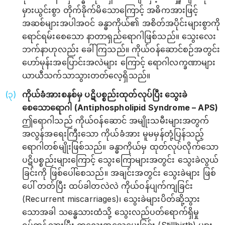
မှားယွင်းစွာ တိုက်ခိုက်မိသောကြောင့် အဓိကအားဖြင့်
အဆစ်များအပါအဝင် ခန္ဓာကိုယ်၏ အစိတ်အပိုင်းများစွာကို
ရောင်ရမ်းစေသော နာတာရှည်ရောဂါဖြစ်သည်။ သွေးလေး
ဘက်နာဟုလည်း ခေါ်ကြသည်။ ကိုယ်ဝန်ဆောင်စဉ်အတွင်း
ဟော်မုန်းအပြောင်းအလဲများ ကြောင့် ရောဂါလက္ခဏာများ
ယာယီသက်သာသွားတတ်လေ့ရှိသည်။
ကိုယ်ခံအားစနစ်မှ ပဋိပစ္စည်းထုတ်လုပ်ပြီး သွေးခဲ
စေသော‌ရောဂါ (Antiphospholipid Syndrome – APS)
ဤရောဂါသည် ကိုယ်ဝန်ဆောင် အမျိုးသမီးများအတွက်
အလွန်အရေးကြီးသော ကိုယ်ခံအား မူမမှန်တုံ့ပြန်သည့်
ရောဂါတစ်မျိုးဖြစ်သည်။ ခန္ဓာကိုယ်မှ ထုတ်လုပ်လိုက်သော
ပဋိပစ္စည်းများကြောင့် သွေးကြောများအတွင်း သွေးခဲလွယ်
ခြင်းကို ဖြစ်ပေါ်စေသည်။ အချင်းအတွင်း သွေးခဲများ ဖြစ်
ပေါ် တတ်ပြီး ထပ်ခါတလဲလဲ ကိုယ်ဝန်ပျက်ကျခြင်း
(Recurrent miscarriages)၊ သွေးခဲများပိတ်ဆို့သွား
သောအခါ သန္ဓေသားထံသို့ သွေးလည်ပတ်ရောက်ရှိမှု