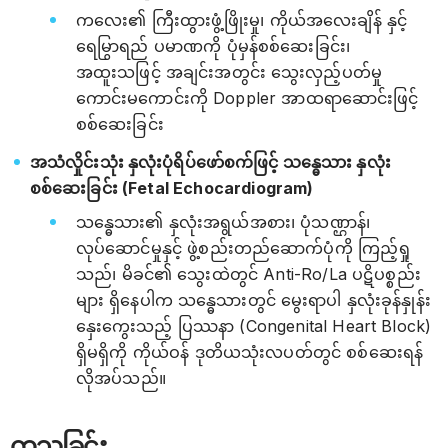
ကလေး၏ ကြီးထွားဖွံ့ဖြိုးမှု၊ ကိုယ်အလေးချိန် နှင့်
ရေမြွာရည် ပမာဏကို ပုံမှန်စစ်ဆေးခြင်း၊
အထူးသဖြင့် အချင်းအတွင်း သွေးလှည့်ပတ်မှု
ကောင်းမကောင်းကို Doppler အာထရာဆောင်းဖြင့်
စစ်ဆေးခြင်း
အသံလှိုင်းသုံး နှလုံးပုံရိပ်ဖော်စက်ဖြင့် သန္ဓေသား နှလုံး
စစ်ဆေးခြင်း (Fetal Echocardiogram)
သန္ဓေသား၏ နှလုံးအရွယ်အစား၊ ပုံသဏ္ဌာန်၊
လုပ်ဆောင်မှုနှင့် ဖွဲ့စည်းတည်ဆောက်ပုံကို ကြည့်ရှု
သည်၊ မိခင်၏ သွေးထဲတွင် Anti-Ro/La ပဋိပစ္စည်း
များ ရှိနေပါက သန္ဓေသားတွင် မွေးရာပါ နှလုံးခုန်နှုန်း
နှေးကွေးသည့် ပြဿနာ (Congenital Heart Block)
ရှိမရှိကို ကိုယ်ဝန် ဒုတိယသုံးလပတ်တွင် စစ်ဆေးရန်
လိုအပ်သည်။
ကုသခြင်း