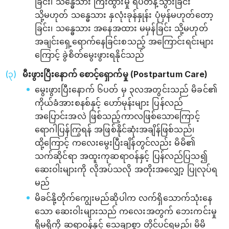
ခြင်း၊ သန္ဓေသား ကြီးထွားမှု ရပ်တန့်သွားခြင်း
သို့မဟုတ် သန္ဓေသား နှလုံးခုန်နှုန်း ပုံမှန်မဟုတ်တော့
ခြင်း၊ သန္ဓေသား အနေအထား မမှန်ခြင်း သို့မဟုတ်
အချင်းရှေ့ရောက်နေခြင်းစသည့် အကြောင်းရင်းများ
ကြောင့် ခွဲစိတ်မွေးဖွားရနိုင်သည်
မီးဖွားပြီးနောက် စောင့်ရှောက်မှု (Postpartum Care)
မွေးဖွားပြီးနောက် ၆ပတ် မှ ၃လအတွင်းသည် မိခင်၏
ကိုယ်ခံအားစနစ်နှင့် ဟော်မုန်းများ ပြန်လည်
အပြောင်းအလဲ ဖြစ်သည့်ကာလဖြစ်သောကြောင့်
ရောဂါပြန်ကြွရန် အဖြစ်နိုင်ဆုံးအချိန်ဖြစ်သည်၊
ထို့ကြောင့် ကလေးမွေးပြီးချိန်တွင်လည်း မိမိ၏
သက်ဆိုင်ရာ အထူးကုဆရာဝန်နှင့် ပြန်လည်ပြသ၍
ဆေးဝါးများကို လိုအပ်သလို အတိုးအလျှော့ ပြုလုပ်ရ
မည်
မိခင်နို့တိုက်ကျွေးမည်ဆိုပါက လက်ရှိသောက်သုံးနေ
သော ဆေးဝါးများသည် ကလေးအတွက် ဘေးကင်းမှု
ရှိမရှိကို ဆရာဝန်နှင့် သေချာစွာ တိုင်ပင်ရမည်၊ မိမိ