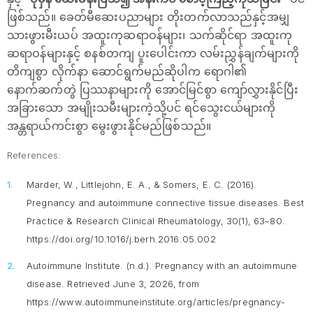
ဖြစ်သည်။ ခေတ်မီဆေးပညာများ တိုးတက်လာသည်နှင့်အမျှ
သားဖွားမီးယပ် အထူးကုဆရာဝန်များ၊ သက်ဆိုင်ရာ အထူးကု
ဆရာဝန်များနှင့် စနစ်တကျ ပူးပေါင်းကာ လမ်းညွှန်ချက်များကို
တိကျစွာ လိုက်နာ ဆောင်ရွက်မည်ဆိုပါက ရောဂါ၏
နောက်ဆက်တွဲ ပြဿနာများကို အောင်မြင်စွာ ကျော်လွှားနိုင်ပြီး
အခြားသော အမျိုးသမီးများကဲ့သို့ပင် ရင်သွေးငယ်များကို
အန္တရာယ်ကင်းစွာ မွေးဖွားနိုင်မည်ဖြစ်သည်။
References:
Marder, W., Littlejohn, E. A., & Somers, E. C. (2016).
Pregnancy and autoimmune connective tissue diseases.
Best
Practice & Research Clinical Rheumatology, 30(1), 63–80.
https://doi.org/10.1016/j.berh.2016.05.002
Autoimmune Institute. (n.d.).
Pregnancy with an autoimmune
disease.
Retrieved June 3, 2026, from
https://www.autoimmuneinstitute.org/articles/pregnancy-