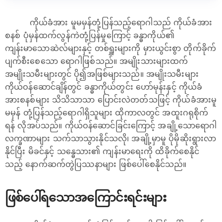
ကိုယ်ခံအား မူမမှန်တုံ့ပြန်သည့်ရောဂါသည် ကိုယ်ခံအား
စနစ် ပုံမှန်ထက်လွန်ကဲတုံ့ပြန်မှုကြောင့် ခန္ဓာကိုယ်၏
ကျန်းမာသောဆဲလ်များနှင့် တစ်ရှူးများကို မှားယွင်းစွာ တိုက်ခိုက်
ပျက်စီးစေသော ရောဂါဖြစ်သည်။ အမျိုးသားများထက်
အမျိုးသမီးများတွင် ပို၍အဖြစ်များသည်။ အမျိုးသမီးများ
ကိုယ်ဝန်ဆောင်ချိန်တွင် ခန္ဓာကိုယ်တွင်း ‌ဟော်မုန်းနှင့် ကိုယ်ခံ
အားစနစ်များ သိသိသာသာ ပြောင်းလဲတတ်သဖြင့် ကိုယ်ခံအားမူ
မမှန် တုံ့ပြန်သည့်ရောဂါရှိသူများ ထိုကာလတွင် အထူးဂရုစိုက်
ရန် လိုအပ်သည်။ ကိုယ်ဝန်ဆောင်ခြင်းကြောင့် အချို့သောရောဂါ
လက္ခဏာများ သက်သာသွားနိုင်သလို၊ အချို့မှာမူ ပိုမိုဆိုးရွားလာ
နိုင်ပြီး မိခင်နှင့် သန္ဓေသား၏ ကျန်းမာရေးကို ထိခိုက်စေနိုင်
သည့် နောက်ဆက်တွဲပြဿနာများ ဖြစ်ပေါ်စေနိုင်သည်။
ဖြစ်ပေါ်ရသောအကြောင်းရင်းများ