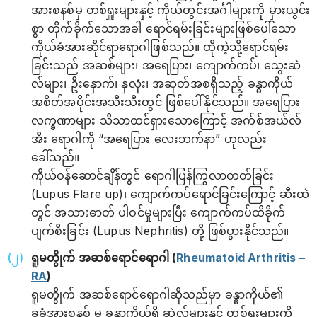
အားစနစ်မှ တစ်ရှူးများနှင့် ကိုယ်တွင်းအင်္ဂါများကို မှားယွင်း
စွာ တိုက်ခိုက်သောအခါ ရောင်ရမ်းခြင်းများဖြစ်ပေါ်သော
ကိုယ်ခံအားဆိုင်ရာ‌ရောဂါဖြစ်သည်။ ထိုကဲ့သို့‌ရောင်ရမ်း
ခြင်းသည် အဆစ်များ၊ အရေပြား၊ ကျောက်ကပ်၊ သွေးဆဲ
လ်များ၊ ဦးနှောက်၊ နှလုံး၊ အဆုတ်အစရှိသည့် ခန္ဓာကိုယ်
အစိတ်အပိုင်းအသီးသီးတွင် ဖြစ်ပေါ်နိုင်သည်။ အရေပြား
လက္ခဏာများ သိသာထင်ရှားသောကြောင့် အက်စ်အယ်လ်
အီး ရောဂါကို “အရေပြား လေးဘက်နာ” ဟုလည်း
ခေါ်သည်။
ကိုယ်ဝန်ဆောင်ချိန်တွင် ရောဂါပြန်ကြွလာတတ်ခြင်း
(Lupus Flare up)၊ ကျောက်ကပ်ရောင်ခြင်းကြောင့် ဆီးထဲ
တွင် အသားဓာတ် ပါဝင်မှုများပြီး ကျောက်ကပ်ထိခိုက်
ပျက်စီးခြင်း (Lupus Nephritis) တို့ ဖြစ်ပွားနိုင်သည်။
ရူမတွိုက် အဆစ်ရောင်ရောဂါ (
Rheumatoid Arthritis –
RA
)
ရူမတွိုက် အဆစ်ရောင်ရောဂါဆိုသည်မှာ ခန္ဓာကိုယ်၏
ခုခံအားစနစ် မှ ခန္ဓာကိုယ်ရှိ ဆဲလ်များနှင့် တစ်ရှူးများကို