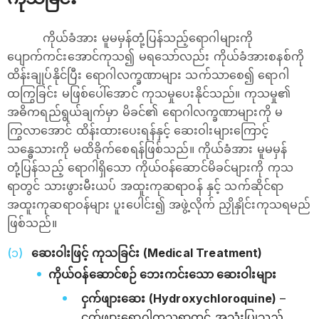
ကိုယ်ခံအား မူမမှန်တုံ့ပြန်သည့်ရောဂါများကို
ပျောက်ကင်းအောင်ကုသ၍ မရသော်လည်း ကိုယ်ခံအားစနစ်ကို
ထိန်းချုပ်နိုင်ပြီး ရောဂါလက္ခဏာများ သက်သာစေ၍ ရောဂါ
ထကြွခြင်း မဖြစ်ပေါ်အောင် ကုသမှုပေးနိုင်သည်။ ကုသမှု၏
အဓိကရည်ရွယ်ချက်မှာ မိခင်၏ ရောဂါလက္ခဏာများကို မ
ကြွလာအောင် ထိန်းထားပေးရန်နှင့် ဆေးဝါးများကြောင့်
သန္ဓေသားကို မထိခိုက်စေရန်ဖြစ်သည်။ ကိုယ်ခံအား မူမမှန်
တုံ့ပြန်သည့် ရောဂါရှိသော ကိုယ်ဝန်ဆောင်မိခင်များကို ကုသ
ရာတွင် သားဖွားမီးယပ် အထူးကုဆရာဝန် နှင့် သက်ဆိုင်ရာ
အထူးကုဆရာဝန်များ ပူးပေါင်း၍ အဖွဲ့လိုက် ညှိုနှိုင်းကုသရမည်
ဖြစ်သည်။
ဆေးဝါးဖြင့် ကုသခြင်း (Medical Treatment)
ကိုယ်ဝန်ဆောင်စဉ် ဘေးကင်းသော ဆေးဝါးများ
ငှက်‌ဖျားဆေး (Hydroxychloroquine)
–
ငှက်ဖျားရောဂါကုသရာတွင် အသုံးပြုသည့်