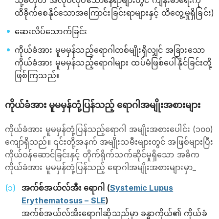
သို့မဟုတ် အလုပ်လုပ်သောနေရာများတွင် ကျန်းမာရေးကို
ထိခိုက်စေနိုင်သောအကြောင်းခြင်းရာများနှင့် ထိတွေ့မှုရှိခြင်း)
ဆေးလိပ်သောက်ခြင်း
ကိုယ်ခံအား မူမမှန်သည့်‌‌ရောဂါတစ်မျိုးရှိလျှင် အခြားသော
ကိုယ်ခံအား မူမမှန်သည့်ရောဂါများ ထပ်မံဖြစ်ပေါ်နိုင်ခြင်းတို့
ဖြစ်ကြသည်။
ကိုယ်ခံအား မူမမှန်တုံ့ပြန်သည့် ရောဂါအမျိုးအစားများ
ကိုယ်ခံအား မူမမှန်တုံ့ပြန်သည့်ရောဂါ အမျိုးအစားပေါင်း (၁၀၀)
ကျော်ရှိသည်။ ၎င်းတို့အနက် အမျိုးသမီးများတွင် အဖြစ်များပြီး
ကိုယ်ဝန်ဆောင်ခြင်းနှင့် တိုက်ရိုက်သက်ဆိုင်မှုရှိသော အဓိက
ကိုယ်ခံအား မူမမှန်တုံ့ပြန်သည့် ရောဂါအမျိုးအစားများမှာ_
အက်စ်အယ်လ်အီး ရောဂါ (
Systemic Lupus
Erythematosus – SLE
)
အက်စ်အယ်လ်အီးရောဂါဆိုသည်မှာ ခန္ဓာကိုယ်၏ ကိုယ်ခံ