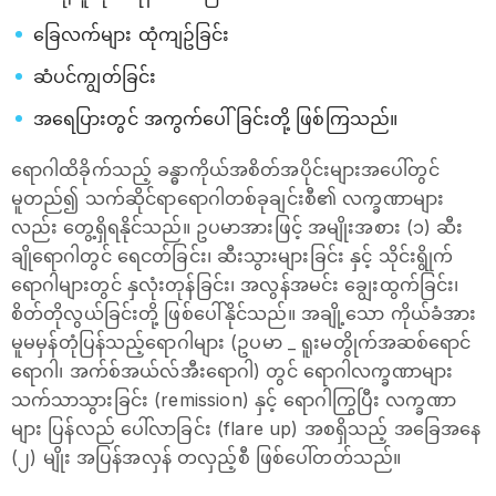
ခြေလက်များ ထုံကျဥ်ခြင်း
ဆံပင်ကျွတ်ခြင်း
အရေပြားတွင် အကွက်ပေါ်ခြင်းတို့ ဖြစ်ကြသည်။
ရောဂါထိခိုက်သည့် ခန္ဓာကိုယ်အစိတ်အပိုင်းများအပေါ်တွင်
မူတည်၍ သက်ဆိုင်ရာရောဂါတစ်ခုချင်းစီ၏ လက္ခဏာများ
လည်း တွေ့ရှိရနိုင်သည်။ ဥပမာအားဖြင့် အမျိုးအစား (၁) ဆီး
ချို‌ရောဂါတွင် ရေငတ်ခြင်း၊ ဆီးသွားများခြင်း နှင့် သိုင်းရွိုက်
ရောဂါများတွင် နှလုံးတုန်ခြင်း၊ အလွန်အမင်း ချွေးထွက်ခြင်း၊
စိတ်တိုလွယ်ခြင်းတို့ ဖြစ်ပေါ်နိုင်သည်။ အချို့သော ကိုယ်ခံအား
မူမမှန်တုံပြန်သည့်ရောဂါများ (ဥပမာ _ ရူးမတွိုက်အဆစ်ရောင်
ရောဂါ၊ အက်စ်အယ်လ်အီးရောဂါ) တွင် ရောဂါလက္ခဏာများ
သက်သာသွားခြင်း (remission) နှင့် ရောဂါကြွပြီး လက္ခဏာ
များ ပြန်လည် ပေါ်လာခြင်း (flare up) အစရှိသည့် အခြေအနေ
(၂) မျိုး အပြန်အလှန် တလှည့်စီ ဖြစ်ပေါ်တတ်သည်။