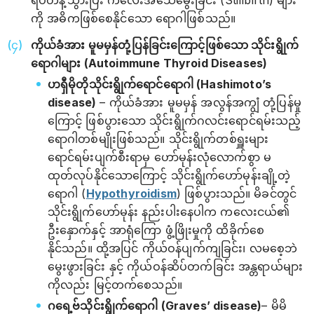
ရပ်တန့်သွားပြီး ကလေးအသေမွေးခြင်း (Stillbirth) များ
ကို အဓိကဖြစ်စေနိုင်သော ရောဂါဖြစ်သည်။
ကိုယ်ခံအား မူမမှန်တုံ့ပြန်ခြင်းကြောင့်ဖြစ်သော သိုင်းရွိုက်
ရောဂါများ (Autoimmune Thyroid Diseases)
ဟရှီမိုတိုသိုင်းရွိုက်ရောင်ရောဂါ (Hashimoto’s
disease)
– ကိုယ်ခံအား မူမမှန် အလွန်အကျွံ တုံ့ပြန်မှု
ကြောင့် ဖြစ်ပွားသော သိုင်းရွိုက်ဂလင်းရောင်ရမ်းသည့်
ရောဂါတစ်မျိုးဖြစ်သည်။ သိုင်းရွိုက်တစ်ရှူးများ
ရောင်ရမ်းပျက်စီးရာမှ ဟော်မုန်းလုံလောက်စွာ မ
ထုတ်လုပ်နိုင်သောကြောင့် သိုင်းရွိုက်ဟော်မုန်းချို့တဲ့
ရောဂါ (
Hypothyroidism
) ဖြစ်ပွားသည်။ မိခင်တွင်
သိုင်းရွိုက်ဟော်မုန်း နည်းပါးနေပါက ကလေးငယ်၏
ဦးနှောက်နှင့် အာရုံကြော ဖွံ့ဖြိုးမှုကို ထိခိုက်စေ
နိုင်သည်။ ထို့အပြင် ကိုယ်ဝန်ပျက်ကျခြင်း၊ လမစေ့ဘဲ
မွေးဖွားခြင်း နှင့် ကိုယ်ဝန်ဆိပ်တက်ခြင်း အန္တရာယ်များ
ကိုလည်း မြင့်တက်စေသည်။
ဂရေ့ဗ်သိုင်းရွိုက်ရောဂါ (Graves’ disease)
– မိမိ