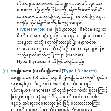
ကိုယ်ခံစွမ်းအားစနစ်မှ သိုင်းရွိုက်ဂလင်းကို လှုံ့ဆော်
ပေးသော ပဋိပစ္စည်းဖြစ်သည့် ပရိုတင်းဓာတ်တစ်မျိုး
ထုတ်လုပ်ပေးသောကြောင့် သိုင်းရွိုက်ဂလင်းကြီးထွား
လာပြီး သိုင်းရွိုက်ဟော်မုန်းလွန်ကဲရောဂါ
(
Hyperthyroidism
) ဖြစ်ပွားသည်။ မိခင်၏ သွေးထဲ
ရှိ ကိုယ်ခံအား ပဋိပစ္စည်း များသည် အချင်းမှတစ်ဆင့်
သန္ဓေသားထံသို့ ရောက်ရှိသွားနိုင်ပြီး မွေးကင်းစ
ကလေးငယ်တွင် ယာယီ သိုင်းရွိုက်ဟော်မုန်း များပြား
သည့်နောက်ဆက်တွဲပြဿနာ (Neonatal
Hyperthyroidism) ကို ဖြစ်စေနိုင်သည်။
အမျိုးအစား (၁) ဆီးချိုရောဂါ (
Type 1 Diabetes
)
အမျိုးအစား (၁) ဆီးချို‌ရောဂါ ဖြစ်ရခြင်းမှာ မိမိ၏ကိုယ်ခံ
အားစနစ်မှ အင်ဆူလင် (Insulin) ထုတ်ပေးသည့်
ပန်ကရိယ (Pancreas) ကို တိုက်ခိုက်ဖျက်ဆီးခြင်းကြောင့်
ဖြစ်ပွားသည်။ ဤရောဂါရှိသူများ ကိုယ်ဝန်ဆောင်ပါက
နေ့စဉ် အင်ဆူလင်ဆေးထိုးခြင်းဖြင့် သွေးတွင်းသကြား
ဓာတ်ကို တင်းကျပ်စွာ ထိန်းချုပ်ရန် လိုအပ်သည်။