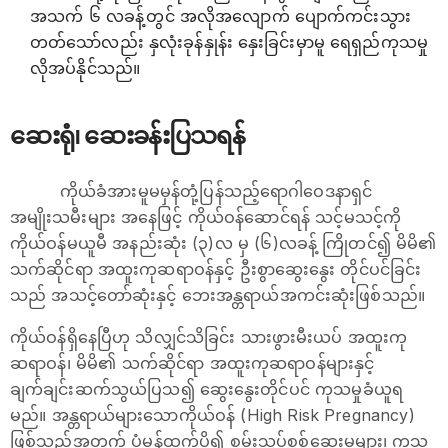
အသက် ၆ လခန့်တွင် အလိုအလျောက် ပျောက်ကင်းသွား
တတ်သော်လည်း နှလုံးခုန်နှုန်း နှေးခြင်းမှာမူ ရေရှည်ကုသမှု
လိုအပ်နိုင်သည်။
ဆေးရုံ၊ ဆေးခန်းပြသရန်
ကိုယ်ခံအားမူမမှန်တုံ့ပြန်သည့်ရောဂါဝေဒနာရှင်
အမျိုးသမီးများ အနေဖြင့် ကိုယ်ဝန်ဆောင်ရန် သင့်မသင့်ကို
ကိုယ်ဝန်မယူမီ အနည်းဆုံး (၃)လ မှ (၆)လခန့် ကြိုတင်၍ မိမိ၏
သက်ဆိုင်ရာ အထူးကုဆရာဝန်နှင့် ဦးစွာဆွေးနွေး တိုင်ပင်ခြင်း
သည် အသင့်တော်ဆုံးနှင့် ဘေးအန္တရာယ်အကင်းဆုံးဖြစ်သည်။
ကိုယ်ဝန်ရှိနေပြီဟု သိလျှင်သိခြင်း သားဖွားမီးယပ် အထူးကု
ဆရာဝန်၊ မိမိ၏ သက်ဆိုင်ရာ အထူးကုဆရာဝန်များနှင့်
ချက်ချင်းဆက်သွယ်ပြသ၍ ဆွေးနွေးတိုင်ပင် ကုသမှုခံယူရ
မည်။ အန္တရာယ်များသောကိုယ်ဝန် (High Risk Pregnancy)
ဖြစ်သည့်အတွက် ပုံမှန်ထက်ပို၍ စမ်းသပ်စစ်ဆေးမှုများ၊ ကုသ