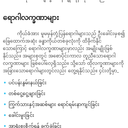
ရောဂါလက္ခဏာများ
ကိုယ်ခံအား မူမမှန်တုံ့ပြန်‌ရောဂါများသည် ဦးခေါင်းမှစ၍
ခြေထောက်အဆုံး ခန္ဓာကိုယ်တစ်ခုလုံးကို ထိခိုက်နိုင်
သောကြောင့် ‌ရောဂါလက္ခဏာများမှာလည်း အမျိုးမျိုးဖြစ်
နိုင်သည်။ အများစုတွင် အစောပိုင်းကာလ တူညီသောရောဂါ
လက္ခဏာများ ဖြစ်ပေါ်လေ့ရှိသည်။ သို့သော် ထိုလက္ခဏာများကို
အခြားသောရောဂါများတွင်လည်း တွေ့ရနိုင်သည်။ ၄င်းတို့မှာ_
ပင်ပန်းနွမ်းနယ်ခြင်း
တစ်ငွေ့ငွေ့ဖျားခြင်း
ကြွက်သားနှင့်အဆစ်များ ရောင်ရမ်းနာကျင်ခြင်း
ခေါင်းမူးခြင်း
အာရုံးစူးစိုက်ရန် ခက်ခဲခြင်း