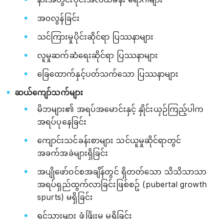
အဝလွန်ခြင်း
သင်ကြားမှုပိုင်းဆိုင်ရာ ပြဿနာများ
လူမှုဆက်ဆံရေးဆိုင်ရာ ပြဿနာများ
ခြေထောက်နှင့်ပတ်သက်သော ပြဿနာများ
ဆယ်ကျော်သက်များ
မိဘများ၏ အရပ်အမောင်းနှင့် နှိုင်းယှဉ်ကြည့်ပါက
အရပ်ပုနေခြင်း
ကျောင်းသင်ခန်းစာများ သင်ယူမှုဆိုင်ရာတွင်
အခက်အခဲများရှိခြင်း
အပျိုဖော်ဝင်စအချိန်တွင် ရှိတတ်သော သိသိသာသာ
အရပ်ရှည်ထွက်လာခြင်းဖြစ်စဥ် (pubertal growth
spurts) မရှိခြင်း
ရင်သားများ ဖွံ့ဖြိုးမှု မရှိခြင်း