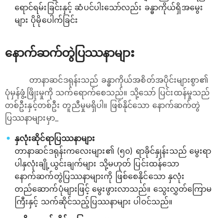
ရောင်ရမ်းခြင်းနှင့် ဆံပင်ပါးသော်လည်း ခန္ဓာကိုယ်ရှိအမွေး
များ ပိုမိုပေါက်ခြင်း
နောက်ဆက်တွဲပြဿနာများ
တာနာဆင်ဒရုန်းသည် ခန္ဓာကိုယ်အစိတ်အပိုင်းများစွာ၏
ပုံမှန်ဖွံ့ဖြိုးမှုကို သက်ရောက်စေသည်။ သို့သော် ပြင်းထန်မှုသည်
တစ်ဦးနှင့်တစ်ဦး တူညီမှုမရှိပါ။ ဖြစ်နိုင်သော နောက်ဆက်တွဲ
ပြဿနာများမှာ_
နှလုံးဆိုင်ရာပြဿနာများ
တာနာဆင်ဒရုန်းကလေးများ၏ (၅၀) ရာခိုင်နှုန်းသည် မွေးရာ
ပါနှလုံးချို့ယွင်းချက်များ သို့မဟုတ် ပြင်းထန်သော
နောက်ဆက်တွဲပြဿနာများကို ဖြစ်စေနိုင်သော နှလုံး
တည်ဆောက်ပုံများဖြင့် မွေးဖွားလာသည်။ သွေးလွှတ်ကြောမ
ကြီးနှင့် သက်ဆိုင်သည့်ပြဿနာများ ပါဝင်သည်။