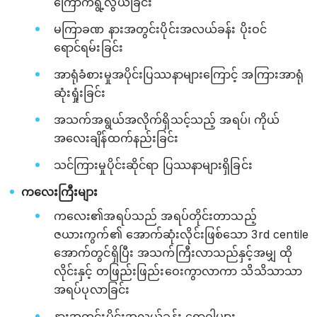
ကြောက်ရွံ့လွယ်ခြင်း
မကြာခဏ နားအတွင်းပိုင်းအလယ်ခန်း ပိုးဝင်
ရောင်ရမ်းခြင်း
အာရုံခံစားမှုအပိုင်းပြဿနာများကြောင့် အကြားအာရုံ
ဆုံးရှုံးခြင်း
အသက်အရွယ်အလိုက်ရှိသင့်သည့် အရပ်၊ ကိုယ်
အလေးချိန်ထက်နည်းခြင်း
သင်ကြားမှုပိုင်းဆိုင်ရာ ပြဿနာများရှိခြင်း
ကလေးကြီးများ
ကလေး၏အရပ်သည် အရပ်တိုင်းတာသည့်
ဇယားကွက်၏ အောက်ဆုံးလိုင်းဖြစ်သော 3rd centile
အောက်တွင်ရှိပြီး အသက်ကြီးလာသည်နှင့်အမျှ ထို
လိုင်းနှင့် တဖြည်းဖြည်းဝေးကွာလာကာ သိသိသာသာ
အရပ်ပုလာခြင်း
နားအတွင်းပိုင်းအလယ်ခန်း ရောဂါများ