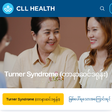
Turner Syndrome (တာနာဆင်ဒရုန်း)
ဖြစ်ပေါ်ရသောအကြောင်းရင်း
Turner Syndrome (တာနာဆင်ဒရုန်း)