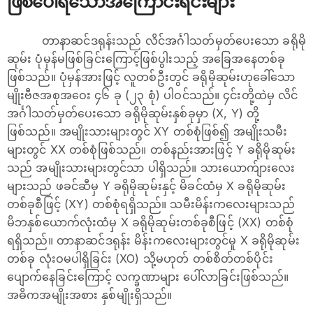
ဖြစ်ပေါ်ရသောအကြောင်းရင်းများ
တာနာဆင်ဒရုန်းသည် လိင်အင်္ဂါသတ်မှတ်ပေးသော ခရိုမို
ဆုမ်း ပုံမှန်မဖြစ်ခြင်းကြောင့်ဖြစ်ပွါးသည့် အခြေအနေတစ်ခု
ဖြစ်သည်။ ပုံမှန်အားဖြင့် လူတစ်ဦးတွင် ခရိုမိုဆုမ်းဟုခေါ်သော
မျိုးဗီဇအစုအဝေး ၄၆ ခု (၂၃ စုံ) ပါဝင်သည်။ ၄င်းတို့ထဲမှ လိင်
အင်္ဂါသတ်မှတ်ပေးသော ခရိုမိုဆုမ်းနှစ်ခုမှာ (X, Y) တို့
ဖြစ်သည်။ အမျိုးသားများတွင် XY တစ်စုံဖြစ်၍ အမျိုးသမီး
များတွင် XX တစ်စုံဖြစ်သည်။ တစ်နည်းအားဖြင့် Y ခရိုမိုဆုမ်း
သည် အမျိုးသားများတွင်သာ ပါရှိသည်။ သားယောက်ျားလေး
များသည် ဖခင်ဆီမှ Y ခရိုမိုဆုမ်းနှင့် မိခင်ထံမှ X ခရိုမိုဆုမ်း
တစ်ခုစီဖြင့် (XY) တစ်စုံရရှိသည်။ သမီးမိန်းကလေးများသည်
မိဘနှစ်ယောက်လုံးထံမှ X ခရိုမိုဆုမ်းတစ်ခုစီဖြင့် (XX) တစ်စုံ
ရရှိသည်။ တာနာဆင်ဒရုန်း မိန်းကလေးများတွင်မူ X ခရိုမိုဆုမ်း
တစ်ခု လုံးဝမပါရှိခြင်း (XO) သို့မဟုတ် တစ်စိတ်တစ်ပိုင်း
ပျောက်နေခြင်းကြောင့် လက္ခဏာများ ပေါ်လာခြင်းဖြစ်သည်။
အဓိကအမျိုးအစား နှစ်မျိုးရှိသည်။