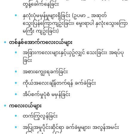
တွန့်ခေါက်နေခြင်း
နှလုံးပုံမမှန်မှုများရှိခြင်း (ဥပမာ _ အဆုတ်
သွေးပြန်ကြောကျဥ်းခြင်း၊ မွေးရာပါ နှလုံးသွေးကြော
မကြီး ကျဥ်းခြင်း)
တစ်နှစ်အောက်က‌လေးငယ်များ
အခြားကလေးများနှင့်ယှဥ်လျှင် သေးခြင်း၊ အရပ်ပု
ခြင်း
အစားကျွေးရခက်ခြင်း
ကိုယ်အလေးချိန်တက်ရန် ခက်ခဲခြင်း
အိပ်စက်မှုပုံစံ မမှန်ခြင်း
ကလေးငယ်များ
တက်ကြွလွန်ခြင်း
အပြုအမူပိုင်းဆိုင်ရာ ခက်ခဲမှုများ၊ အလွန်အမင်း