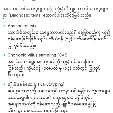
အထက်ပါ စစ်ဆေးမှုများအပြင် ပို၍တိကျသော စစ်ဆေးမှုများ
မှာ (Diagnostic tests) အောက်ပါအတိုင်းဖြစ်သည်။
Amniocentesis
သားအိမ်အတွင်းမှ သန္ဓေသားပတ်လည်ရှိ ရေမြွှာရည်ကို ယူ၍
စစ်ဆေးခြင်းဖြစ်သည်။ ကိုယ်ဝန် (၁၄) ပတ်နောက်ပိုင်းတွင်
ပြုလုပ်နိုင်သည်။
Chorionic villus sampling (CVS)
အချင်းမှ တစ်ရှူးအနည်းငယ်ကို ယူ၍ စစ်ဆေးခြင်း
ဖြစ်သည်။ ကိုယ်ဝန် (၁၀)ပတ် မှ (၁၄) ပတ်တွင် ပြုလုပ်
နိုင်သည်။
မျိုးဗီဇစစ်ဆေးမှု (Karyotyping)
မွေးဖွားလာသည့် ကလေးတွင် ‌တာနာဆင်ဒရုန်း လက္ခဏာများ
သံသယရှိပါက ကလေး၏ သွေးနမူနာမှ ခရိုမိုဆုမ်း
အရေအတွက်ကို စစ်ဆေးသည့် မျိုးဗီဇစစ်ဆေးမှုဖြင့်
‌တိကျစွာ စစ်ဆေးသတ်မှတ်နိုင်သည်။