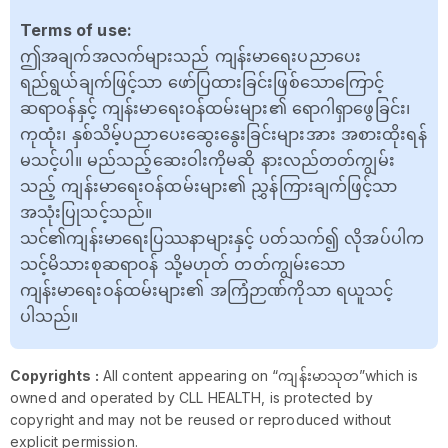
Terms of use:
ဤအချက်အလက်များသည် ကျန်းမာရေးပညာပေး
ရည်ရွယ်ချက်ဖြင့်သာ ဖော်ပြထားခြင်းဖြစ်သောကြောင့်
ဆရာဝန်နှင့် ကျန်းမာရေးဝန်ထမ်းများ၏ ရောဂါရှာဖွေခြင်း၊
ကုထုံး၊ နှစ်သိမ့်ပညာပေးဆွေးနွေးခြင်းများအား အစားထိုးရန်
မသင့်ပါ။ မည်သည့်ဆေးဝါးကိုမဆို နားလည်တတ်ကျွမ်း
သည့် ကျန်းမာရေးဝန်ထမ်းများ၏ ညွှန်ကြားချက်ဖြင့်သာ
အသုံးပြုသင့်သည်။
သင်၏ကျန်းမာရေးပြဿနာများနှင့် ပတ်သက်၍ လိုအပ်ပါက
သင့်မိသားစုဆရာဝန် သို့မဟုတ် တတ်ကျွမ်းသော
ကျန်းမာရေးဝန်ထမ်းများ၏ အကြံဉာဏ်ကိုသာ ရယူသင့်
ပါသည်။
Copyrights :
All content appearing on “ကျန်းမာသုတ”which is
owned and operated by CLL HEALTH, is protected by
copyright and may not be reused or reproduced without
explicit permission.