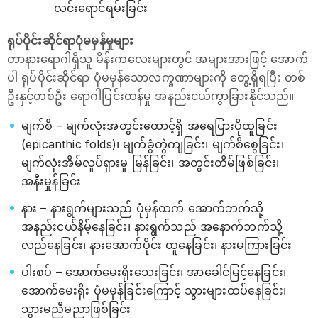
လင်းရောင်ရမ်းခြင်း
ရုပ်ပိုင်းဆိုင်ရာပုံမမှန်မှုများ
တာနားရောဂါရှိသူ မိန်းကလေးများတွင် အများအားဖြင့် အောက်
ပါ ရုပ်ပိုင်းဆိုင်ရာ ပုံမမှန်သောလက္ခဏာများကို တွေ့ရှိရပြီး တစ်
ဦးနှင့်တစ်ဦး ရောဂါပြင်းထန်မှု အနည်းငယ်ကွာခြားနိုင်သည်။
မျက်စိ – မျက်လုံးအတွင်းထောင့်ရှိ အရေပြားပိုထူခြင်း
(epicanthic folds)၊ မျက်ခွံတွဲကျခြင်း၊ မျက်စိစွေခြင်း၊
မျက်လုံးအိမ်လှုပ်ရှားမှု မြန်ခြင်း၊ အတွင်းတိမ်ဖြစ်ခြင်း၊
အနီးမှုန်ခြင်း
နား – နားရွက်များသည် ပုံမှန်ထက် အောက်ဘက်သို့
အနည်းငယ်နိမ့်နေခြင်း၊ နားရွက်သည် အနောက်ဘက်သို့
လည်နေခြင်း၊ နားအောက်ပိုင်း ထူနေခြင်း၊ နားမကြားခြင်း
ပါးစပ် – အောက်မေးရိုးသေးခြင်း၊ အာခေါင်မြင့်နေခြင်း၊
အောက်မေးရိုး ပုံမမှန်ခြင်းကြောင့် သွားများထပ်နေခြင်း၊
သွားမညီမညာဖြစ်ခြင်း