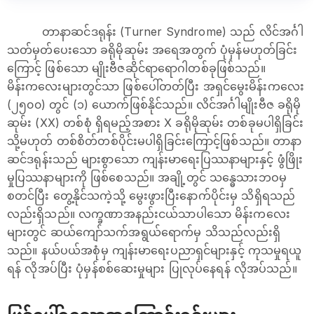
တာနာဆင်ဒရုန်း (Turner Syndrome) သည် လိင်အင်္ဂါ
သတ်မှတ်ပေးသော ခရိုမိုဆုမ်း အရေအတွက် ပုံမှန်မဟုတ်ခြင်း
ကြောင့် ဖြစ်သော မျိုးဗီဇဆိုင်ရာရောဂါတစ်ခုဖြစ်သည်။
မိန်းကလေးများတွင်သာ ဖြစ်ပေါ်တတ်ပြီး အရှင်မွေးမိန်းကလေး
(၂၅၀၀) တွင် (၁) ယောက်ဖြစ်နိုင်သည်။ လိင်အင်္ဂါမျိုးဗီဇ ခရိုမို
ဆုမ်း (XX) တစ်စုံ ရှိရမည့်အစား X ခရိုမိုဆုမ်း တစ်ခုမပါရှိခြင်း
သို့မဟုတ် တစ်စိတ်တစ်ပိုင်းမပါရှိခြင်းကြောင့်ဖြစ်သည်။ တာနာ
ဆင်ဒရုန်းသည် များစွာသော ကျန်းမာရေးပြဿနာများနှင့် ဖွံဖြိုး
မှုပြဿနာများကို ဖြစ်စေသည်။ အချို့တွင် သန္ဓေသားဘဝမှ
စတင်ပြီး တွေ့နိုင်သကဲ့သို့ မွေးဖွားပြီးနောက်ပိုင်းမှ သိရှိရသည်
လည်းရှိသည်။ လက္ခဏာအနည်းငယ်သာပါသော မိန်းကလေး
များတွင် ဆယ်ကျော်သက်အရွယ်ရောက်မှ သိသည်လည်းရှိ
သည်။ နယ်ပယ်အစုံမှ ကျန်းမာရေးပညာရှင်များနှင့် ကုသမှုရယူ
ရန် လိုအပ်ပြီး ပုံမှန်စစ်ဆေးမှုများ ပြုလုပ်နေရန် လိုအပ်သည်။