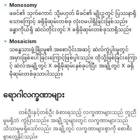
Monosomy
ဖခင်၏ သုက်ကောင် သို့မဟုတ် မိခင်၏ မျိုးဥတွင် ပြဿနာရှိ
သောကြောင့် ခရိုမိုဆုမ်းတစ်ခု လုံးဝမပါရှိခြင်းဖြစ်သည်။
ခန္ဓာကိုယ်ရှိ ဆဲလ်တိုင်းတွင် X ခရိုမိုဆုမ်းတစ်ခုသာရှိသည်။
Mosaicism
သန္ဓေသားဖွံ့ဖြိုးမှု၏ အစောပိုင်းအဆင့် ဆဲလ်ကွဲပွါးမှုတွင်
အမှားဖြစ်ပေါ်ခြင်းကြောင့်ဖြစ်ပွါးသည်။ ထိုသို့ဖြစ်ခြင်းကြော
င့် ဆဲလ်အချို့တွင် X ခရိုမိုဆုမ်းနှစ်ခုပါပြီး အချို့တွင် X ခရို
မိုဆုမ်းတစ်ခုသာပါသည်။
ရောဂါလက္ခဏာများ
တစ်ဦးနှင့်တစ်ဦး ခံစားရသည့် လက္ခဏာများသည် တူညီ
မှုမရှိဘဲ ကွဲပြားသည်။ အချို့သူများတွင် လက္ခဏာများသည်
သိသာမှုမရှိသော်လည်း အချို့တွင် လက္ခဏာများစွာကို စောစီး
စွာတွေ့နိုင်သည်။