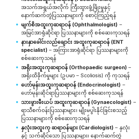
အသက်အရွယ်အလိုက် ကြီးထွားဖွံ့ဖြိုးမှုနှင့်
နောက်ဆက်တွဲပြဿနာများကို စောင့်ကြည့်ရန်
မျက်စိအထူးကုဆရာဝန် (Ophthalmologist)
–
အမြင်အာရုံဆိုင်ရာ ပြဿနာများကို စစ်ဆေးကုသရန်
နားနှာခေါင်းလည်ချောင်း အထူးကုဆရာဝန် (ENT
specialist)
– အကြားအာရုံဆိုင်ရာ ပြဿနာများကို
စစ်ဆေးကုသရန်
အရိုးအထူးကုဆရာဝန် (Orthopaedic surgeon)
–
အရိုးထိခိုက်မှုများ (ဥပမာ – Scoliosis) ကို ကုသရန်
ဟော်မုန်းအထူးကုဆရာဝန် (Endocrinologist)
–
‌‌‌ဟော်မုန်းဆိုင်ရာပြဿနာများကို စစ်ဆေးကုသရန်
သားဖွားမီးယပ် အထူးကုဆရာဝန် (Gynaecologist)
–
ရာသီစက်ဝန်းပြဿနာများ၊ မျိုးမပွါးနိုင်ခြင်းစသည့်
ပြဿနာများကို စစ်ဆေးကုသရန်
နှလုံးအထူးကု ဆရာဝန်များ (Cardiologist)
– နှလုံး
နှင့် သက်ဆိုင်သော ပြဿနာများ၊ နောက်ဆက်တွဲ