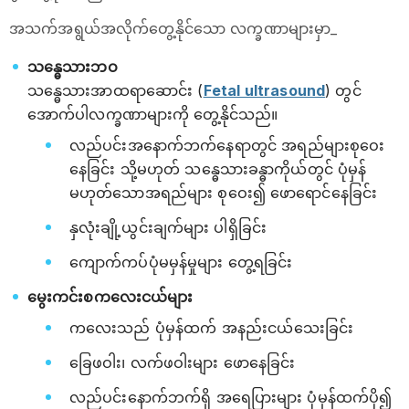
အသက်အရွယ်အလိုက်တွေ့နိုင်သော လက္ခဏာများမှာ_
သန္ဓေသားဘဝ
သန္ဓေသားအာထရာဆောင်း (
Fetal ultrasound
) တွင်
အောက်ပါလက္ခဏာများကို တွေ့နိုင်သည်။
လည်ပင်းအနောက်ဘက်နေရာတွင် အရည်များစုဝေး
နေခြင်း သို့မဟုတ် သန္ဓေသားခန္ဓာကိုယ်တွင် ပုံမှန်
မဟုတ်သောအရည်များ စုဝေး၍ ဖောရောင်နေခြင်း
နှလုံးချို့ယွင်းချက်များ ပါရှိခြင်း
ကျောက်ကပ်ပုံမမှန်မှုများ တွေ့ရခြင်း
မွေးကင်းစကလေးငယ်များ
ကလေးသည် ပုံမှန်ထက် အနည်းငယ်သေးခြင်း
ခြေဖဝါး၊ လက်ဖဝါးများ ဖောနေခြင်း
လည်ပင်းနောက်ဘက်ရှိ အရေပြားများ ပုံမှန်ထက်ပို၍