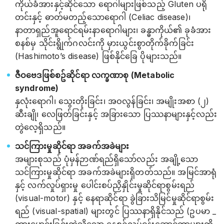
ကိုယ်ခံအားနှင့်ဆိုင်သော ရောဂါများဖြစ်သည့် Gluten ပရို
တင်းနှင့် ဓာတ်မတည့်သောရောဂါ (Celiac disease)၊
နာတာရှည်အူရောင်ရမ်းနာရောဂါများ၊ ခန္ဓာကိုယ်၏ ခုခံအား
စနစ်မှ သိုင်းရွိုက်ဂလင်းကို မှားယွင်းစွာတိုက်ခိုက်ခြင်း
(Hashimoto’s disease) ဖြစ်နိုင်ခြေ ပိုများသည်။
ဇီဝဗေဒဖြစ်စဥ်ဆိုင်ရာ လက္ခဏာစု (Metabolic
syndrome)
နှလုံးရောဂါ၊ သွေးတိုးခြင်း၊ အဝလွန်ခြင်း၊ အမျိုးအစာ (၂)
ဆီးချို၊ လေဖြတ်ခြင်းနှင့် အခြားသော ပြဿနာများနှင့်လည်း
တွဲလေ့ရှိသည်။
သင်ကြားမှုဆိုင်ရာ အခက်အခဲများ
အများစုသည် ပုံမှန်ဉာဏ်ရည်ရှိသော်လည်း အချို့သော
သင်ကြားမှုဆိုင်ရာ အခက်အခဲများရှိတတ်သည်။ အမြင်အာရုံ
နှင့် လက်လှုပ်ရှားမှု ပေါင်းစပ်ညှိနှိုင်းမှုဆိုင်ရာစွမ်းရည်
(visual-motor) နှင့် နေရာဆိုင်ရာ ခွဲခြားသိမြင်မှုဆိုင်ရာစွမ်း
ရည် (visual-spatial) များတွင် ပြဿနာရှိနိုင်သည် (ဥပမာ _