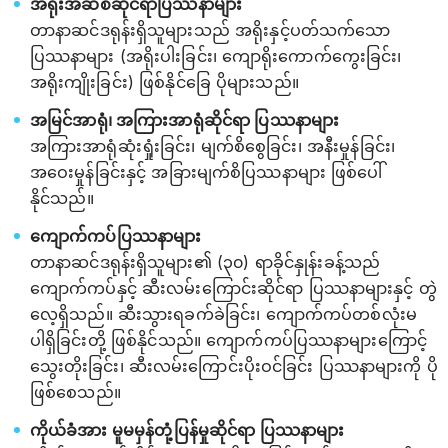
အရိုးအဆစ်ဆိုင်ရာပြဿနာများ
တာနာဆင်ဒရုန်းရှိသူများသည် အရိုးနှင့်ပတ်သက်သော
ပြဿနာများ (အရိုးပါးခြင်း၊ ကျောရိုးကောက်ကွေးခြင်း၊
အရိုးကျိုးခြင်း) ဖြစ်နိုင်ခြေ ပိုများသည်။
အမြင်အာရုံ၊ အကြားအာရုံဆိုင်ရာ ပြဿနာများ
အကြားအာရုံဆုံးရှုံးခြင်း၊ မျက်စိစွေခြင်း၊ အနီးမှုန်ခြင်း၊
အဝေးမှုန်ခြင်းနှင့် အခြားမျက်စိပြဿနာများ ဖြစ်ပေါ်
နိုင်သည်။
ကျောက်ကပ်ပြဿနာများ
တာနာဆင်ဒရုန်းရှိသူများ၏ (၃၀) ရာခိုင်နှုန်းခန့်သည်
ကျောက်ကပ်နှင့် ဆီးလမ်းကြောင်းဆိုင်ရာ ပြဿနာများနှင့် တွဲ
လေ့ရှိသည်။ ဆီးသွားရခက်ခဲခြင်း၊ ကျောက်ကပ်တစ်လုံးမ
ပါရှိခြင်းတို့ ဖြစ်နိုင်သည်။ ကျောက်ကပ်ပြဿနာများကြောင့်
သွေးတိုးခြင်း၊ ဆီးလမ်းကြောင်းပိုးဝင်ခြင်း ပြဿနာများကို ပို
ဖြစ်စေသည်။
ကိုယ်ခံအား မူမမှန်တုံ့ပြန်မှုဆိုင်ရာ ပြဿနာများ