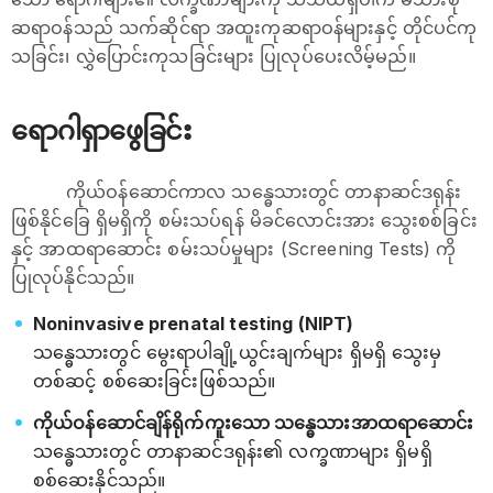
ဆရာဝန်သည် သက်ဆိုင်ရာ အထူးကုဆရာဝန်များနှင့် တိုင်ပင်ကု
သခြင်း၊​ လွှဲပြောင်းကုသခြင်းများ ပြုလုပ်ပေးလိမ့်မည်။
ရောဂါရှာဖွေခြင်း
ကိုယ်ဝန်ဆောင်ကာလ သန္ဓေသားတွင် ‌တာနာဆင်ဒရုန်း
ဖြစ်နိုင်ခြေ ရှိမရှိကို စမ်းသပ်ရန် မိခင်လောင်းအား သွေးစစ်ခြင်း
နှင့် အာထရာဆောင်း စမ်းသပ်မှုများ (Screening Tests) ကို
ပြုလုပ်နိုင်သည်။
Noninvasive prenatal testing (NIPT)
သန္ဓေသားတွင် မွေးရာပါချို့ယွင်းချက်များ ရှိမရှိ သွေးမှ
တစ်ဆင့် စစ်ဆေးခြင်းဖြစ်သည်။
ကိုယ်ဝန်ဆောင်ချိန်ရိုက်ကူးသော သန္ဓေသားအာထရာဆောင်း
သန္ဓေသားတွင် တာနာဆင်ဒရုန်း၏ လက္ခဏာများ ရှိမရှိ
စစ်ဆေးနိုင်သည်။