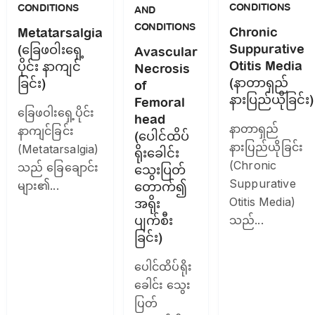
CONDITIONS
CONDITIONS
AND
CONDITIONS
Chronic
Metatarsalgia
Suppurative
(ခြေဖဝါးရှေ့
Avascular
Otitis Media
ပိုင်း နာကျင်
Necrosis
(နာတာရှည်
ခြင်း)
of
နားပြည်ယိုခြင်း)
Femoral
ခြေဖဝါးရှေ့ပိုင်း
head
နာတာရှည်
နာကျင်ခြင်း
(ပေါင်ထိပ်
နားပြည်ယိုခြင်း
(Metatarsalgia)
ရိုးခေါင်း
(Chronic
သည် ခြေချောင်း
သွေးပြတ်
Suppurative
များ၏...
တောက်၍
Otitis Media)
အရိုး
ပျက်စီး
သည်...
ခြင်း)
ပေါင်ထိပ်ရိုး
ခေါင်း သွေး
ပြတ်