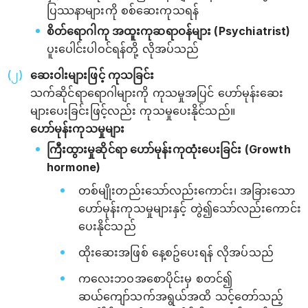
ပြဿနာများကို စစ်ဆေးကုသရန်
စိတ်ရောဂါကု အထူးကုဆရာဝန်များ (Psychiatrist)
ပူးပေါင်းပါဝင်ရန်တို့ လိုအပ်သည်
ဆေးဝါးများဖြင့် ကုသခြင်း
သက်ဆိုင်ရာရောဂါများကို ကုသမှုအပြင် ဟော်မုန်းဆေး
များပေးခြင်းဖြင့်လည်း ကုသမှုပေးနိုင်သည်။
ဟော်မုန်းကုသမှုများ
ကြီးထွားမှု‌ဆိုင်ရာ ဟော်မုန်းကုထုံးပေးခြင်း (Growth
hormone)
တစ်မျိုးတည်းသော်လည်းကောင်း၊ အခြားသော
ဟော်မုန်းကုသမှုများနှင့် တွဲ၍သော်လည်းကောင်း
ပေးနိုင်သည်
ထိုးဆေးအဖြစ် နေ့စဥ်ပေးရန် လိုအပ်သည်
ကလေးဘဝအစောပိုင်းမှ စတင်၍
ဆယ်ကျော်သက်အရွယ်အထိ သင့်တော်သည့်