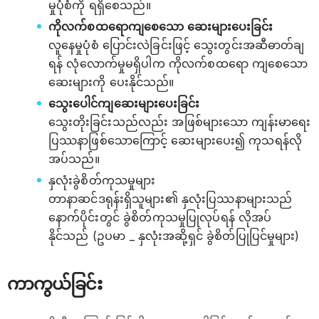
မှုပုံစံကို ရရှိစေသည်။
ကိုလက်စထရောကျစေသော ဆေးများပေးခြင်း
လူနေမှုပုံစံ ပြောင်းလဲခြင်းဖြင့် သွေးတွင်းအဆီဓာတ်ချ
ရန် လုံလောက်မှုမရှိပါက ကိုလက်စထရော ကျစေသော
ဆေးများကို ပေးနိုင်သည်။
သွေးပေါင်ကျဆေးများပေးခြင်း
သွေးတိုးခြင်းသည်လည်း အဖြစ်များသော ကျန်းမာရေး
ပြဿနာဖြစ်သောကြောင့် ဆေးများပေး၍ ကုသရန်လို
အပ်သည်။
နှလုံးခွဲစိတ်ကုသမှုများ
တာနာဆင်ဒရုန်းရှိသူများ၏ နှလုံးပြဿနာများသည်
နောက်ပိုင်းတွင် ခွဲစိတ်ကုသမှုပြုလုပ်ရန် လိုအပ်
နိုင်သည် (ဥပမာ _ နှလုံးအဆို့ရှင် ခွဲစိတ်ပြုပြင်မှုများ)
ကာကွယ်ခြင်း