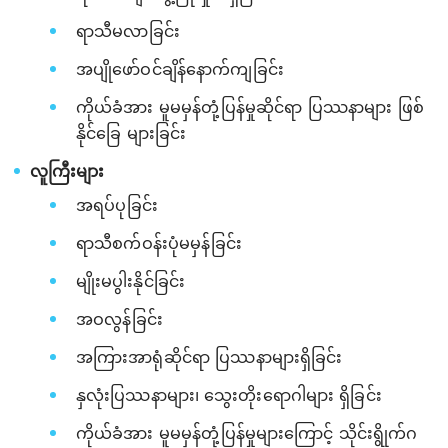
ရာသီမလာခြင်း
အပျိုဖော်ဝင်ချိန်နောက်ကျခြင်း
ကိုယ်ခံအား မူမမှန်တုံ့ပြန်မှုဆိုင်ရာ ပြဿနာများ ဖြစ်
နိုင်ခြေ များခြင်း
လူကြီးများ
အရပ်ပုခြင်း
ရာသီစက်ဝန်းပုံမမှန်ခြင်း
မျိုးမပွါးနိုင်ခြင်း
အဝလွန်ခြင်း
အကြားအာရုံဆိုင်ရာ ပြဿနာများရှိခြင်း
နှလုံးပြဿနာများ၊ သွေးတိုးရောဂါများ ရှိခြင်း
ကိုယ်ခံအား မူမမှန်တုံ့ပြန်မှုများကြောင့် သိုင်းရွိုက်ဂ