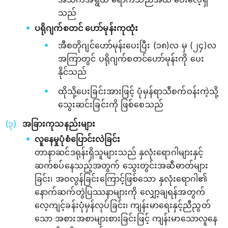
သည်
ပရိုဂျက်စတင် ‌ဟော်မုန်းကုထုံး
အီစတိုဂျင်‌ဟော်မုန်းပေးပြီး (၁၈)လ မှ (၂၄)လ
အကြာတွင် ပရိုဂျက်စတင်‌ဟော်မုန်းကို ပေး
နိုင်သည်
ထိုသို့ပေးခြင်းအားဖြင့် ပုံမှန်ရာသီစက်ဝန်းကဲ့သို့
သွေးဆင်းခြင်းကို ဖြစ်စေသည်
အခြားကုသနည်းများ
လူနေမှုပုံစံပြောင်းလဲခြင်း
တာနာဆင်ဒရုန်းရှိသူများသည် နှလုံးရောဂါများနှင့်
ဆက်စပ်နေသည့်အတွက် သွေးတွင်းအဆီဓာတ်များ
ခြင်း၊ အဝလွန်ခြင်းကြောင့်ဖြစ်သော နှလုံးရောဂါ၏
နောက်ဆက်တွဲပြဿနာများကို လျှော့ချရန်အတွက်
လေ့ကျင့်ခန်းပုံမှန်လုပ်ခြင်း၊ ကျန်းမာရေးနှင့်ညီညွတ်
သော အစားအစာများစားခြင်းဖြင့် ကျန်းမာသောလူနေ