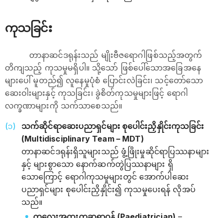
ကုသခြင်း
တာနာဆင်ဒရုန်းသည် မျိုးဗီဇရောဂါဖြစ်သည့်အတွက်
တိကျသည့် ကုသမှုမရှိပါ။ သို့သော် ဖြစ်ပေါ်သောအခြေအနေ
များပေါ် မူတည်၍ လူနေမှုပုံစံ ပြောင်းလဲခြင်း၊ သင့်တော်သော
ဆေးဝါးများနှင့် ကုသခြင်း၊ ခွဲစိတ်ကုသမှုများဖြင့် ရောဂါ
လက္ခဏာများကို သက်သာစေသည်။
သက်ဆိုင်ရာဆေးပညာရှင်များ စုပေါင်းညှိနှိုင်းကုသခြင်း
(Multidisciplinary Team – MDT)
တာနာဆင်ဒရုန်းရှိသူများသည် ဖွံ့ဖြိုးမှုဆိုင်ရာပြဿနာများ
နှင့် များစွာသော နောက်ဆက်တွဲပြဿနာများ ရှိ
သောကြောင့် ရောဂါကုသမှုများတွင် အောက်ပါဆေး
ပညာရှင်များ စုပေါင်းညှိနှိုင်း၍ ကုသမှုပေးရန် လိုအပ်
သည်။
ကလေးအထူးကုဆရာဝန် (Paediatrician)
–