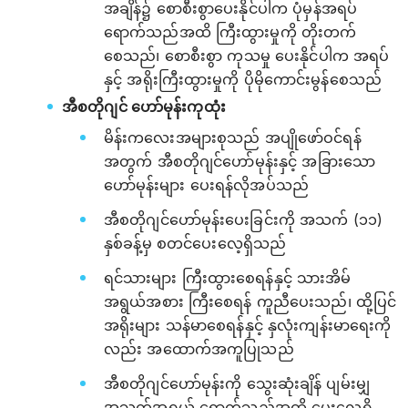
အချိန်၌ စောစီးစွာပေးနိုင်ပါက ပုံမှန်အရပ်
ရောက်သည်အထိ ကြီးထွားမှုကို တိုးတက်
စေသည်၊ စောစီးစွာ ကုသမှု ပေးနိုင်ပါက အရပ်
နှင့် အရိုးကြီးထွားမှုကို ပိုမိုကောင်းမွန်စေသည်
အီစတိုဂျင် ‌ဟော်မုန်းကုထုံး
မိန်းကလေးအများစုသည် အပျိုဖော်ဝင်ရန်
အတွက် အီစတိုဂျင်‌ဟော်မုန်းနှင့် အခြားသော
ဟော်မုန်းများ ပေးရန်လိုအပ်သည်
အီစတိုဂျင်ဟော်မုန်းပေးခြင်းကို အသက် (၁၁)
နှစ်ခန့်မှ စတင်ပေးလေ့ရှိသည်
ရင်သားများ ကြီးထွားစေရန်နှင့် သားအိမ်
အရွယ်အစား ကြီးစေရန် ကူညီပေးသည်၊ ထို့ပြင်
အရိုးများ သန်မာစေရန်နှင့် နှလုံးကျန်းမာရေးကို
လည်း အထောက်အကူပြုသည်
အီစတိုဂျင်ဟော်မုန်းကို သွေးဆုံးချိန် ပျမ်းမျှ
အသက်အရွယ် ရောက်သည်အထိ ပေးလေ့ရှိ