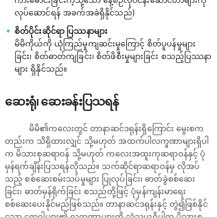
ကားမောင်းခြင်းကဲ့သို့သော နေ့စဉ်လုပ်ငန်းဆောင်တာများကို
လုပ်ဆောင်ရန် အခက်အခဲရှိနိုင်သည်)
စိတ်ပိုင်းဆိုင်ရာ ပြဿနာများ
မိမိကိုယ်ကို ယုံကြည်မှုကျဆင်းမှုကြောင့် စိတ်ပူပန်မှုများ
ခြင်း၊ စိတ်ဓာတ်ကျခြင်း၊ စိတ်ဖိစီးမှုများခြင်း စသည့်ပြဿနာ
များ ရှိနိုင်သည်။
ဆေးရုံ၊ ဆေးခန်းပြသရန်
မိမိ၏ကလေးတွင် ‌တာနာဆင်ဒရုန်းရှိကြောင်း မွေးစက
တည်းက သိရှိထားလျှင် သို့မဟုတ် အထက်ပါလက္ခဏာများရှိပါ
က မိသားစုဆရာဝန် သို့မဟုတ် ကလေးအထူးကုဆရာဝန်နှင့် ပုံ
မှန်ရက်ချိန်းပြသရန်လိုသည်။ သက်ဆိုင်ရာဆရာဝန်မှ လိုအပ်
သည့် စစ်ဆေးစမ်းသပ်မှုများ ပြုလုပ်ခြင်း၊ ဓာတ်ခွဲစစ်ဆေး
ခြင်း၊ ဓာတ်မှန်ရိုက်ခြင်း စသည်တို့ဖြင့် ပုံမှန်ကျန်းမာရေး
စစ်ဆေးပေးနိုင်မည်ဖြစ်သည်။ ‌တာနာဆင်ဒရုန်းနှင့် တွဲ၍ဖြစ်နိုင်
သော ရောဂါများ၏ လက္ခဏာများကို သံသယရှိပါက မိသားစု