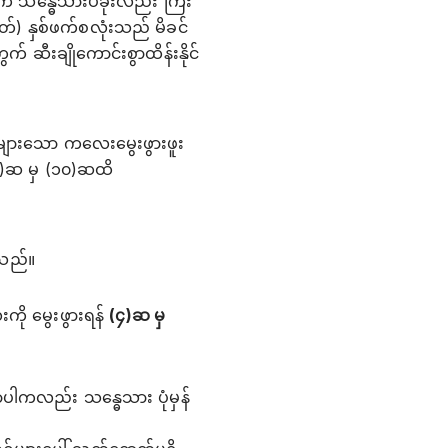
က် သန္ဓေသားပခုံးလည်း ကြီး
တ်) နှစ်ဖက်စလုံးသည် မိခင်
က် ဆီးချိုကောင်းစွာထိန်းနိုင်
်များသော ကလေးမွေးဖွားဖူး
(၅)ဆ မှ (၁၀)ဆထိ
းသည်။
ို မွေးဖွားရန်
(၄)ဆ မှ
ပါကလည်း သန္ဓေသား ပုံမှန်