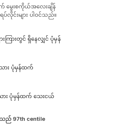
က် မွေးစကိုယ်အလေးချိန်
ပ်လိုင်းများ ပါဝင်သည်။
းကြားတွင် ရှိနေလျှင် ပုံမှန်
ေသား ပုံမှန်ထက်
ေသား ပုံမှန်ထက် သေးငယ်
်းသည် 97th centile