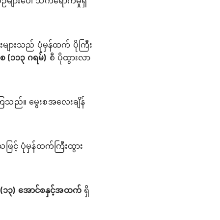
်များပေါ် သက်ရောက်မှုရှိ
ျားသည် ပုံမှန်ထက် ပိုကြီး
စ (၁၁၃ ဂရမ်)
စီ ပိုထွားလာ
ြသည်။ မွေးစအလေးချိန်
။
် ပုံမှန်ထက်ကြီးထွား
် (၁၃) အောင်စနှင့်အထက်
ရှိ