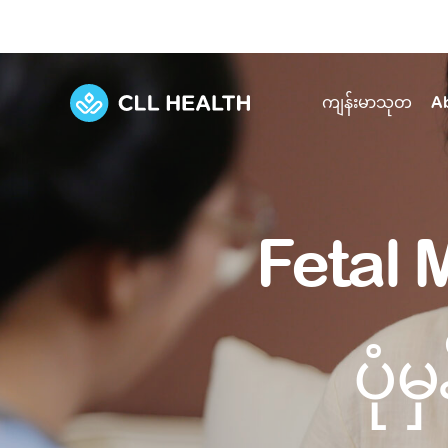
ကျန်းမာသုတ
A
Explore Services
Our Facilities
View all health articles
About us
Fetal
Discover our commitment to transforming h
Comprehensive care for your health and 
Comprehensive care for your health and 
Emergencies
Our history
Diseases and Conditions
Primary care
Our polyclinics
Develo
ပုံ
Quality primary and specialty care near you
Symptoms
Careers
Immunisation
Diagnos
Our clinics
Tests and Procedures
Digestive care
Fertilit
Diagnostics and treatment in one place