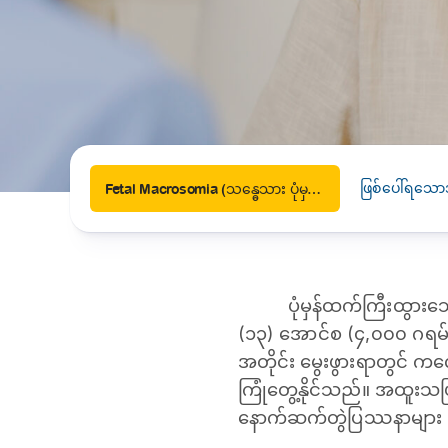
News
Drugs and Supplements
Rehabilitation
Health 
Laboratories
Accurate and reliable diagnostic testing services
Healthy Lifestyles
Medical travel offices
One-stop medical referral services
ဖြစ်ပေါ်ရသော
Fetal Macrosomia (သန္ဓေသား ပုံမှန်ထက်ကြီးထွားခြင်း)
ပုံမှန်ထက်ကြီးထွား
(၁၃) အောင်စ (၄,၀၀၀ ဂရမ်)
အတိုင်း မွေးဖွားရာတွင် ကလ
ကြုံတွေ့နိုင်သည်။ အထူးသဖ
နောက်ဆက်တွဲပြဿနာများ ပ