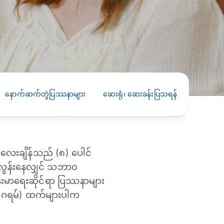
PRESS RELEASE
29 AUG 2024
DISEASES AND CONDITIONS
CLL HEALTH unveils
22 APR 2026
Shin Saw Pu Clinic in
Melioidosis (မယ်လီယွိုက်ဒိုး
Yangon, advancing
er
ဆစ် ပြင်းထန်ကူးစက်ရောဂါ)
primary care
gh
နောက်ဆက်တွဲပြဿနာများ
ဆေးရုံ၊ ဆေးခန်းပြသရန်
ရောဂါရှာဖ
services
ဘက်တီးရီးယားပိုးကြောင့်ဖြစ်သော မယ်
gyin
လီယွိုက်ဒိုးဆစ် ပြင်းထန်
 and
Yangon, Myanmar, 29
ကူးစက်ရောဂါ...
August 2024 — CLL
HEALTH is delighted to
အလေးချိန်သည် (၈) ပေါင်
8
announce the...
L
းလွန်းနေလျှင် သဘာဝ
o
ျန်းမာရေးဆိုင်ရာ ပြဿနာများ
၀၀ ဂရမ်) ထက်များပါက