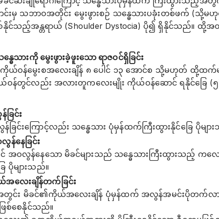
ခင်ဆီးချိုရောဂါကြောင့် သန္ဓေသားပုံမှန်ထက် ကြီးထွားသည့်အတွ
င်းမှ သဘာဝအတိုင်း မွေးဖွားစဉ် သန္ဓေသားပခုံးတစ်ဖက် (သို့မဟု
နိုင်သည့်အန္တရာယ် (Shoulder Dystocia) ပို၍ ရှိနိုင်သည်။ ထို့အတွ
္ဓေသားကို မွေးဖွားခဲ့ဖူးသော ရာဇဝင်ရှိခြင်း
ကိုယ်ဝန်မွေးစအလေးချိန် ၈ ပေါင် ၁၃ အောင်စ သို့မဟုတ် ထို့ထက
ိုယ်ဝန်တွင်လည်း အလားတူကလေးမျိုး ကိုယ်ဝန်ဆောင် ရနိုင်ခြေ 
်ခြင်း
န်ခြင်းကြောင့်လည်း သန္ဓေသား ပုံမှန်ထက်ကြီးထွားနိုင်ခြေ ပိုမျာ
လွန်နေခြင်း
င် အဝလွန်နေသော မိခင်များသည် သန္ဓေသားကြီးထွားသည့် ကလေးက
ခြေ ပိုများသည်။
ုယ်အလေးချိန်တက်ခြင်း
တွင်း မိခင်၏ကိုယ်အလေးချိန် ပုံမှန်ထက် အလွန်အမင်းပိုတက်လာ
ဖြစ်စေနိုင်သည်။