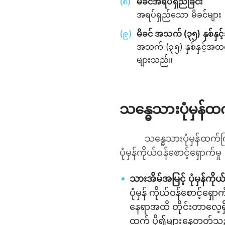
မိခင်အရပ်ရှည်ခြင်း
အရပ်ရှည်သော မိခင်များ 
မိခင် အသက် (၃၅) နှစ်နှင
အသက် (၃၅) နှစ်နှင့်အထက်
များသည်။
သန္ဓေသားပုံမှန်ထ
သန္ဓေသားပုံမှန်ထက်
ပုံမှန်ကိုယ်ဝန်စောင့်ရှော
သားအိမ်အမြင့် ပုံမှန်ကိ
ပုံမှန် ကိုယ်ဝန်စောင့်ရှေ
နေရာအထိ တိုင်းတာလေ့ရှ
ထက် ပို၍များနေတတ်သ