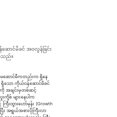
ယ်ဝန်ဆောင်မိခင် အဝလွန်ခြင်း
စေသည်။
်ဝန်မဆောင်မီကတည်းက ရှိနေ
 ရှိသော ကိုယ်ဝန်ဆောင်မိခင်
ကို အချင်းမှတစ်ဆင့်
လူးကို့စ် များနေပါက
် ကြီးထွားဟော်မုန်း (Growth
ြီး အရွယ်အစားပိုကြီးလာ