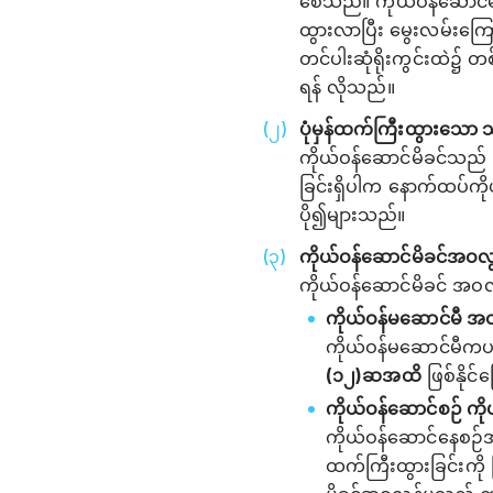
စေသည်။ ကိုယ်ဝန်ဆောင်မိ
ထွားလာပြီး မွေးလမ်းကြော
တင်ပါးဆုံရိုးကွင်းထဲ၌ တစ်
ရန် လိုသည်။
ပုံမှန်ထက်ကြီးထွားသော သန
ကိုယ်ဝန်ဆောင်မိခင်သည် 
ခြင်းရှိပါက နောက်ထပ်က
ပို၍များသည်။
ကိုယ်ဝန်ဆောင်မိခင်အဝလွန
ကိုယ်ဝန်ဆောင်မိခင် အဝလွ
ကိုယ်ဝန်မဆောင်မီ အဝ
ကိုယ်ဝန်မဆောင်မီကပ
(၁၂)ဆအထိ
ဖြစ်နိုင်
ကိုယ်ဝန်ဆောင်စဉ် ကိ
ကိုယ်ဝန်ဆောင်နေစဉ်အ
ထက်ကြီးထွားခြင်းကို 