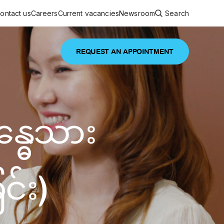
ontact us
Careers
Current vacancies
Newsroom
Search
REQUEST AN APPOINTMENT
ouncements
 services
Featured article
္ဓေသား
 comprehensive interdisciplinary
stage of life
are
inic
င်း)
and continuing health care from prenatal
es, coordinating with specialists as
e Facility Inaugurated in Yangon for
amilies