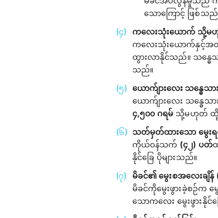
မိခင်အဝလွန်မှုသည် က
သောကြောင့် ဖြစ်သည်
ကလေးသုံးယောက် သို့မဟုတ်
ကလေးသုံးယောက်နှင့်အထက် 
ထွားလာနိုင်သည်။ သန္ဓေသ
သည်။
ယောက်ျားလေး သန္ဓေသားဖ
ယောက်ျားလေး သန္ဓေသား
၄,၅၀၀ ဂရမ်
သို့မဟုတ် 
သတ်မှတ်ထားသော မွေးရက်
ကိုယ်ဝန်သက်
(၄၂) ပတ်
ထ
နိုင်ခြေ ပိုများသည်။
မိခင်၏ မွေးစအလေးချိန် (
မိခင်ကိုမွေးဖွားခဲ့စဉ်က 
သောကလေး မွေးဖွားနိုင်