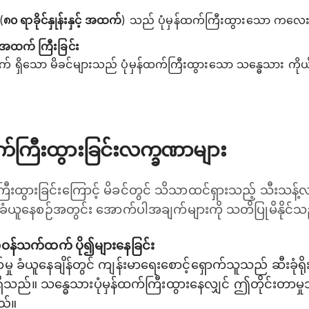
(
၈၀ ရာခိုင်နှုန်းနှင့် အထက်
) သည် ပုံမှန်ထက်ကြီးထွားသော ကလေး မွ
့်အထက် ကြီးခြင်း
 ရှိသော မိခင်များသည် ပုံမှန်ထက်ကြီးထွားသော သန္ဓေသား ကိုယ်ဝ
က်ကြီးထွားခြင်းလက္ခဏာများ
ကြီးထွားခြင်းကြောင့် မိခင်တွင် သိသာထင်ရှားသည့် သီးသန့
က်မှု ခံယူနေစဉ်အတွင်း အောက်ပါအချက်များကို သတိပြုမိနိုင်
ုယ်ဝန်သက်ထက် ပို၍များနေခြင်း
ာက်မှု ခံယူနေချိန်တွင် ကျန်းမာရေးစောင့်ရှောက်သူသည် ဆီးခုံရ
ိသည်။ သန္ဓေသားပုံမှန်ထက်ကြီးထွားနေလျှင် ဤတိုင်းတာမှ
ည်။