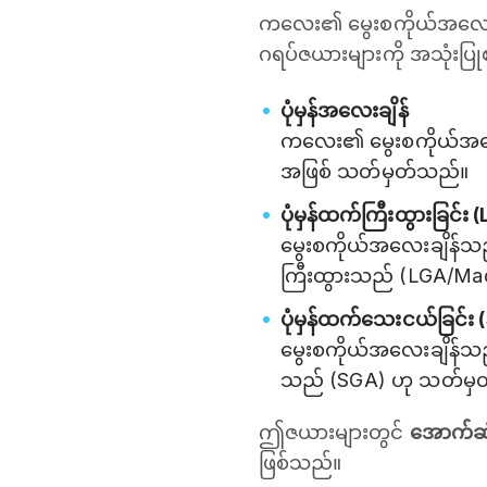
ကလေး၏ မွေးစကိုယ်အလေးချိ
ဂရပ်ဇယားများကို အသုံးပြ
ပုံမှန်အလေးချိန်
ကလေး၏ မွေးစကိုယ်အလ
အဖြစ် သတ်မှတ်သည်။
ပုံမှန်ထက်ကြီးထွားခြင်
မွေးစကိုယ်အလေးချိန်
ကြီးထွားသည် (LGA/Ma
ပုံမှန်ထက်သေးငယ်ခြင်း
မွေးစကိုယ်အလေးချိန်
သည် (SGA) ဟု သတ်မှ
ဤဇယားများတွင်
အောက်ဆု
ဖြစ်သည်။