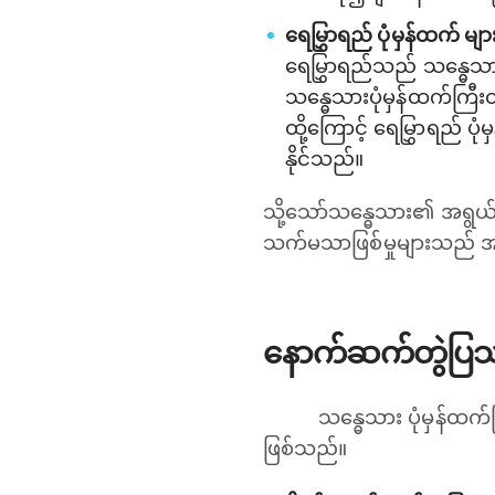
ရေမြွှာရည် ပုံမှန်ထက် 
ရေမြွှာရည်သည် သန္ဓေသ
သန္ဓေသားပုံမှန်ထက်ကြီးထ
ထို့ကြောင့် ရေမြွှာရည် 
နိုင်သည်။
သို့သော်သန္ဓေသား၏ အရွယ်အစ
သက်မသာဖြစ်မှုများသည် အ
နောက်ဆက်တွဲပြ
သန္ဓေသား ပုံမှန်ထက
ဖြစ်သည်။