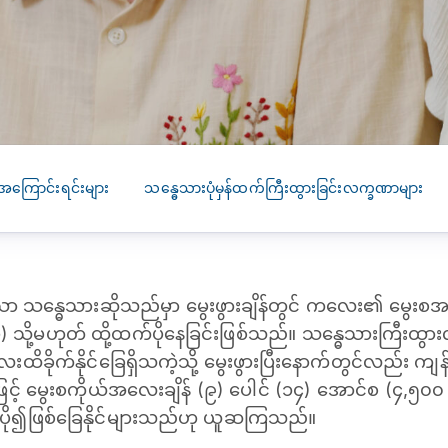
SEARCH
screening
PRESS RELEASE
16 JAN 2026
CLL HEALTH
Strengthens
Presence in Upp
Myanmar Throu
အကြောင်းရင်းများ
သန္ဓေသားပုံမှန်ထက်ကြီးထွားခြင်းလက္ခဏာများ
Acquisition of In
Phyu Laboratory
Clinic
သော သန္ဓေသားဆိုသည်မှာ မွေးဖွားချိန်တွင် ကလေး၏ မွေးစ
Yangon, Myanmar, 
January 2026 — CL
 သို့မဟုတ် ထို့ထက်ပိုနေခြင်းဖြစ်သည်။ သန္ဓေသားကြီးထွာ
HEALTH is pleased t
ေးထိခိုက်နိုင်ခြေရှိသကဲ့သို့ မွေးဖွားပြီးနောက်တွင်လည်း က
announce the...
ြင့် မွေးစကိုယ်အလေးချိန် (၉) ပေါင် (၁၄) အောင်စ (၄,၅
ို၍ဖြစ်ခြေနိုင်များသည်ဟု ယူဆကြသည်။