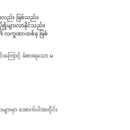
ီးလည်း ဖြစ်သည်။
 ပို၍များလာနိုင်သည်။
င်း၏ လက္ခဏာတစ်ခု ဖြစ်
ြင်းကြောင့် ခံစားရသော မ
နာများမှာ အောက်ပါအတိုင်း