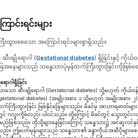
ောင်းရင်းများ
ကြီးထွားစေသော အကြောင်းရင်းများစွာရှိသည်။
် ဆီးချိုရောဂါ (
Gestational diabetes
) ရှိခြင်းနှင့် ကို
ြေအနေများသည် သန္ဓေသားပုံမှန်ထက်ကြီးထွားခြင်းကိုဖြစ်
ရောဂါရှိခြင်း
ေါ်လာသော ဆီးချိုရောဂါ (Gestational diabetes) သို့မဟုတ် ကိုယ
estational diabetes) (အမျိုးအစား ၁ သို့မဟုတ် အမျိုးအစား ၂)
န်ထက်ကြီးထွားခြင်း ဖြစ်နိုင်ခြေများသည်။ မိခင်မှ အာဟာရဓာတ်များ
တွင် ဂလူးကို့စ်လည်း ပါဝင်သည်။ ထို့ကြောင့် မိခင်တွင် သွေးတွင်းဂ
်ဖြစ်သည်။ ထိုသို့များနေခြင်းကြောင့် သန္ဓေသား၌ အင်ဆူလင်နှင့
်။ ဤဟော်မုန်းများသည် သန္ဓေသား၏ ခန္ဓာကိုယ်အဆီပိုများစေပ