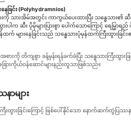
များနေခြင်း (Polyhydramnios)
ားကို သားအိမ်အတွင်း ကာကွယ်ပေးထားပြီး သန္ဓေသား၏ ဆ
ွားပါက ဆီး ပိုမိုများပြားစွာ ပေါက်သောကြောင့် ရေမြွှာရည်
ပုံမှန်ထက် များနေခြင်းသည် သန္ဓေသားပုံမှန်ထက်ကြီးထွားခြ
ားကို တိကျစွာ ခန့်မှန်းရန်ခက်ခဲပြီး သန္ဓေသားကြီးထွားခ
ခြားကိုယ်ဝန်ဆောင်များနည်းတူသာဖြစ်သည်။
ဿနာများ
်ကြီးထွားခြင်းကြောင့် ဖြစ်ပေါ်နိုင်သော နောက်ဆက်တွဲပြဿ