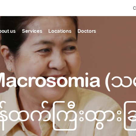
C
bout us
Services
Locations
Doctors
Find Health articles by first letter
News & Ann
Our clinics
Our featured
 Macrosomia (သန
ealthcare
A
B
C
D
E
F
G
H
I
J
K
well-being
well-being
Dedicated to providing
Trusted care for every 
L
M
N
O
P
Q
R
S
T
U
V
healthcare services
W
X
Y
Z
#
Primary c
pmental screening
Shin Saw Pu Cl
မှန်ထက်ကြီးထွားခြ
Comprehensive 
Or search by keyword
tics
to elderly stag
A Top-Tier Primary Car
needed
Local and Expatriate F
ALL ARTICLES
y care