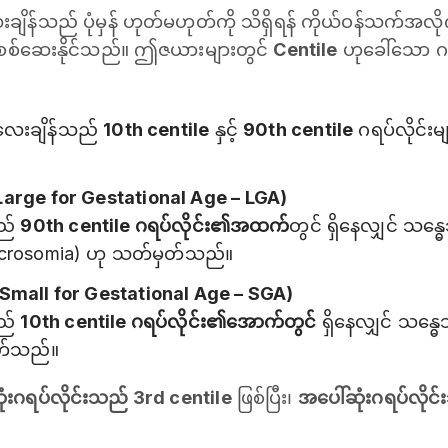
န်သည် ပုံမှန် ဟုတ်မဟုတ်ကို သိရှိရန် ကိုယ်ဝန်သက်အလို
ုစစ်ဆေးနိုင်သည်။ ဤဇယားများတွင်
Centile
ဟုခေါ်သော ဂရ
ေးချိန်သည်
10th centile
နှင့်
90th centile
ဂရပ်လိုင်းမျာ
း (Large for Gestational Age – LGA)
သည်
90th centile ဂရပ်လိုင်း၏အထက်
တွင် ရှိနေလျှင် သန္ဓ
crosomia) ဟု သတ်မှတ်သည်။
 (Small for Gestational Age – SGA)
သည်
10th centile ဂရပ်လိုင်း၏အောက်တွင်
ရှိနေလျှင် သန္ဓ
တ်သည်။
ံးဂရပ်လိုင်းသည် 3rd centile
ဖြစ်ပြီး၊
အပေါ်ဆုံးဂရပ်လိုင