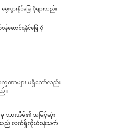
ေးဖွားနိုင်ခြေ ပိုများသည်။
န်ဆောင်ရနိုင်ခြေ ပို
်လက္ခဏာများ မရှိသော်လည်း
သည်။
ိုးမှ သားအိမ်၏ အမြင့်ဆုံး
ုသည် လက်ရှိကိုယ်ဝန်သက်