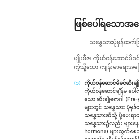
ဖြစ်ပေါ်ရသောအကြ
သန္ဓေသားပုံမှန်ထက်
မျိုးဗီဇ၊ ကိုယ်ဝန်ဆောင်မိခင
ကဲ့သို့သော ကျန်းမာရေးအခ
ကိုယ်ဝန်ဆောင်မိခင်ဆီးချို
ကိုယ်ဝန်ဆောင်ချိန်မှ ပ
သော ဆီးချိုရောဂါ (Pre-g
များတွင် သန္ဓေသား ပုံမှ
သန္ဓေသားဆီသို့ ပို့ပေးရာ
သန္ဓေသား၌လည်း များနေမည
hormone) များထွက်စေသည