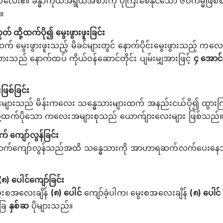
လေး၏ ခန္ဓာကိုယ်အရွယ်အစားကို ပိုကြီးစေနိုင်သော ဇီဝကမ္မဖြစ်စဉ
။
 ထို့ထက်ပို၍ မွေးဖွားဖူးခြင်း
မွေးဖွားဖူးသည့် မိခင်များတွင် နောက်ပိုင်းမွေးဖွားသည့် ကလေးမ
ားသည် နောက်ထပ် ကိုယ်ဝန်ဆောင်တိုင်း ပျမ်းမျှအားဖြင့်
၄ အောင်
ြစ်ခြင်း
များသည် မိန်းကလေး သန္ဓေသားများထက် အနည်းငယ်ပို၍ ထွားက
ထို့ထက်ပိုသော ကလေးအများစုသည် ယောက်ျားလေးများ ဖြစ်သည်
 ကျော်လွန်ခြင်း
က်ကျော်လွန်သည်အထိ သန္ဓေသားကို အာဟာရဆက်လက်ပေးနေသဖြင့
၈) ပေါင်ကျော်ခြင်း
မွေးစအလေးချိန်
(၈) ပေါင်
ကျော်ခဲ့ပါက၊ မွေးစအလေးချိန်
(၈) ပေါင
ခြေ
နှစ်ဆ
ပိုများသည်။