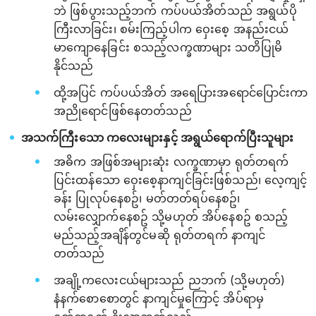
ဘဲ ဖြစ်ပွားသည့်ဘက် ကပ်ပယ်အိတ်သည် အရွယ်ပို
ကြီးလာခြင်း၊ စမ်းကြည့်ပါက ဝှေးစေ့ အနည်းငယ်
မာကျောနေခြင်း စသည့်လက္ခဏာများ သတိပြုမိ
နိုင်သည်
ထို့အပြင် ကပ်ပယ်အိတ် အရေပြားအရောင်ပြောင်းကာ
အညိုရောင်ဖြစ်နေတတ်သည်
အသက်ကြီးသော ကလေးများနှင့် အရွယ်ရောက်ပြီးသူများ
အဓိက အဖြစ်အများဆုံး လက္ခဏာမှာ ရုတ်တရက်
ပြင်းထန်သော ဝှေးစေ့နာကျင်ခြင်းဖြစ်သည်၊ လေ့ကျင့်
ခန်း ပြုလုပ်နေစဥ်၊ မတ်တတ်ရပ်နေစဥ်၊
လမ်းလျှောက်နေစဥ် သို့မဟုတ် အိပ်နေစဥ် စသည့်
မည်သည့်အချိန်တွင်မဆို ရုတ်တရက် နာကျင်
တတ်သည်
အချို့ကလေးငယ်များသည် ညဘက် (သို့မဟုတ်)
နံနက်စောစောတွင် နာကျင်မှုကြောင့် အိပ်ရာမှ