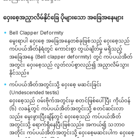
ဝှေးစေ့အညှာလိမ်နိုင်ခြေ ပိုများသော အခြေအနေများ
Bell Clapper Deformity
မွေးရာပါ ဝှေးစေ့ အခြေအနေတစ်ခုဖြစ်သည့် ဝှေးစေ့သည်
ကပ်ပယ်အိတ်နံရံတွင် ကောင်းစွာ တွယ်ချိတ်မှု မရှိသည့်
အခြေအနေ (Bell clapper deformity) တွင် ကပ်ပယ်အိတ်
အတွင်း ဝှေးစေ့သည် လွတ်လပ်စွာလည်၍ အညှာလိမ်သွား
နိုင်သည်။
ကပ်ပယ်အိတ်အတွင်းသို့ ဝှေးစေ့ မဆင်းခြင်း
(Undescended testis)
ဝှေးစေ့သည် ဝမ်းဗိုက်အတွင်းမှ စတင်ဖြစ်ပေါ်ပြီး ကိုယ်ဝန်
(၆) လခန့်တွင် ကပ်ပယ်အိတ်အတွင်းသို့ စတင်ဆင်းလာ
သည်။ မွေးဖွားပြီးချိန်တွင် ဝှေးစေ့သည် ကပ်ပယ်အိတ်
အတွင်းသို့ ရောက်ရှိနေပြီးဖြစ်သည်။ အကယ်၍ သဘာဝ
အတိုင်း ကပ်ပယ်အိတ်အတွင်းသို့ ဝှေးစေ့မဆင်းပါက ဝှေးစေ့