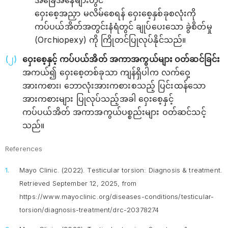
အခြေအနေများတွင်
ဝှေးစေ့အညှာ မလိမ်စေရန် ဝှေးစေ့နှစ်ခုစလုံးကို
ကပ်ပယ်အိတ်အတွင်းနံရံတွင် ချုပ်ပေးသော ခွဲစိတ်မှု
(Orchiopexy) ကို ကြိုတင်ပြုလုပ်နိုင်သည်။
ဝှေးစေ့နှင့် ကပ်ပယ်အိတ် အကာအကွယ်များ ဝတ်ဆင်ခြင်း
အကယ်၍ ဝှေးစေ့တစ်ခုသာ ကျန်ရှိပါက လက်ဝှေ့
အားကစား၊ ဘောလုံးအားကစားစသည့် ပြင်းထန်သော
အားကစားများ ပြုလုပ်သည့်အခါ ဝှေးစေ့နှင့်
ကပ်ပယ်အိတ် အကာအကွယ်ပစ္စည်းများ ဝတ်ဆင်သင့်
သည်။
References
Mayo Clinic. (2022).
Testicular torsion: Diagnosis & treatment.
Retrieved September 12, 2025, from
https://www.mayoclinic.org/diseases-conditions/testicular-
torsion/diagnosis-treatment/drc-20378274