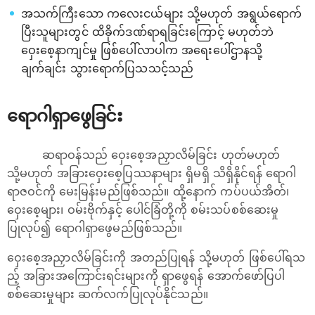
အသက်ကြီးသော ကလေးငယ်များ သို့မဟုတ် အရွယ်ရောက်
ပြီးသူများတွင် ထိခိုက်ဒဏ်ရာရခြင်းကြောင့် မဟုတ်ဘဲ
ဝှေးစေ့နာကျင်မှု ဖြစ်ပေါ်လာပါက အရေးပေါ်ဌာနသို့
ချက်ချင်း သွားရောက်ပြသသင့်သည်
ရောဂါရှာဖွေခြင်း
ဆရာဝန်သည် ဝှေးစေ့အညှာလိမ်ခြင်း ဟုတ်မဟုတ်
သို့မဟုတ် အခြားဝှေးစေ့ပြဿနာများ ရှိမရှိ သိရှိနိုင်ရန် ရောဂါ
ရာဇဝင်ကို မေးမြန်းမည်ဖြစ်သည်။ ထို့နောက် ကပ်ပယ်အိတ်၊
ဝှေးစေ့များ၊ ဝမ်းဗိုက်နှင့် ပေါင်ခြံတို့ကို စမ်းသပ်စစ်ဆေးမှု
ပြုလုပ်၍ ရောဂါရှာဖွေမည်ဖြစ်သည်။
ဝှေးစေ့အညှာလိမ်ခြင်းကို အတည်ပြုရန် သို့မဟုတ် ဖြစ်ပေါ်ရသ
ည့် အခြားအကြောင်းရင်းများကို ရှာဖွေရန် အောက်ဖော်ပြပါ
စစ်ဆေးမှုများ ဆက်လက်ပြုလုပ်နိုင်သည်။