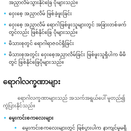
အညှာလိမ်သွားနိုင်ခြေ ပိုများသည်။
ဝှေးစေ့ အညှာလိမ် ဖြစ်ခဲ့ဖူးခြင်း
ဝှေးစေ့ အညှာလိမ် ရောဂါဖြစ်ဖူးသူများတွင် အခြားတစ်ဖက်
တွင်လည်း ဖြစ်နိုင်ခြေ ပိုများသည်။
မိသားစုတွင် ရောဂါရာဇဝင်ရှိခြင်း
မိသားစုအတွင်း ဝှေးစေ့အညှာလိမ်ခြင်း ဖြစ်ဖူးသူရှိပါက မိမိ
တွင် ဖြစ်နိုင်ခြေပိုများသည်။
ရောဂါလက္ခဏာများ
ရောဂါလက္ခဏာများသည် အသက်အရွယ်ပေါ် မူတည်၍
ကွဲပြားနိုင်သည်။
မွေးကင်းစကလေးများ
မွေးကင်းစကလေးများတွင် ဖြစ်ပွားပါက နာကျင်မှုမရှိ