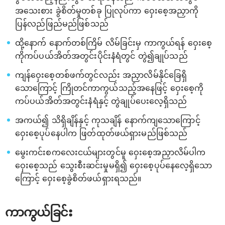
အသေးစား ခွဲစိတ်မှုတစ်ခု ပြုလုပ်ကာ ဝှေးစေ့အညှာကို
ပြန်လည်ဖြည်မည်ဖြစ်သည်
ထို့နောက် နောက်တစ်ကြိမ် လိမ်ခြင်းမှ ကာကွယ်ရန် ဝှေးစေ့
ကိုကပ်ပယ်အိတ်အတွင်းပိုင်းနံရံတွင် တွဲ၍ချုပ်သည်
ကျန်ဝှေးစေ့တစ်ဖက်တွင်လည်း အညှာလိမ်နိုင်ခြေရှိ
သောကြောင့် ကြိုတင်ကာကွယ်သည့်အနေဖြင့် ဝှေးစေ့ကို
ကပ်ပယ်အိတ်အတွင်းနံရံနှင့် တွဲချုပ်ပေးလေ့ရှိသည်
အကယ်၍ သိရှိချိန်နှင့် ကုသချိန် နောက်ကျသောကြောင့်
ဝှေးစေ့ပုပ်နေပါက ဖြတ်ထုတ်ဖယ်ရှားမည်ဖြစ်သည်
မွေးကင်းစကလေးငယ်များတွင်မူ ဝှေးစေ့အညှာလိမ်ပါက
ဝှေးစေ့သည် သွေးစီးဆင်းမှုမရှိ၍ ဝှေးစေ့ပုပ်နေလေ့ရှိသော
ကြောင့် ဝှေးစေ့ခွဲစိတ်ဖယ်ရှားရသည်။
ကာကွယ်ခြင်း