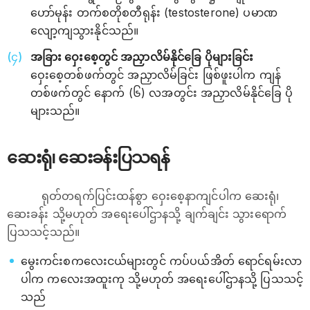
ဟော်မုန်း တက်စတိုစတီရုန်း (testosterone) ပမာဏ
လျော့ကျသွားနိုင်သည်။
အခြား ဝှေးစေ့တွင် အညှာလိမ်နိုင်ခြေ ပိုများခြင်း
ဝှေးစေ့တစ်ဖက်တွင် အညှာလိမ်ခြင်း ဖြစ်ဖူးပါက ကျန်
တစ်ဖက်တွင် နောက် (၆) လအတွင်း အညှာလိမ်နိုင်ခြေ ပို
များသည်။
ဆေးရုံ၊ ဆေးခန်းပြသရန်
ရုတ်တရက်ပြင်းထန်စွာ ဝှေးစေ့နာကျင်ပါက ဆေးရုံ၊
ဆေးခန်း သို့မဟုတ် အရေးပေါ်ဌာနသို့ ချက်ချင်း သွားရောက်
ပြသသင့်သည်။
မွေးကင်းစကလေးငယ်များတွင် ကပ်ပယ်အိတ် ရောင်ရမ်းလာ
ပါက ကလေးအထူးကု သို့မဟုတ် အရေးပေါ်ဌာနသို့ ပြသသင့်
သည်