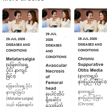
29 JUL
28 JUL 2026
29 JUL 2026
2026
DISEASES AND
DISEASES AND
DISEASES
CONDITIONS
CONDITIONS
AND
CONDITIONS
Chronic
Metatarsalgia
Suppurative
(ခြေဖဝါးရှေ့
Avascular
Otitis Media
ပိုင်း နာကျင်
Necrosis
(နာတာရှည်
ခြင်း)
of
နားပြည်ယိုခြင်း)
Femoral
ခြေဖဝါးရှေ့ပိုင်း
head
နာတာရှည်
နာကျင်ခြင်း
(ပေါင်ထိပ်
နားပြည်ယိုခြင်း
(Metatarsalgia)
ရိုးခေါင်း
(Chronic
သည် ခြေချောင်း
သွေးပြတ်