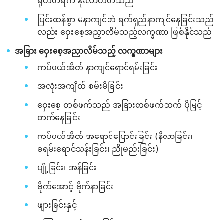
ရုတ်တရက် နိုးလာတတ်သည်
ပြင်းထန်စွာ မနာကျင်ဘဲ ရက်ရှည်နာကျင်နေခြင်းသည်
လည်း ဝှေးစေ့အညှာလိမ်သည့်လက္ခဏာ ဖြစ်နိုင်သည်
အခြား ဝှေးစေ့အညှာလိမ်သည့် လက္ခဏာများ
ကပ်ပယ်အိတ် နာကျင်ရောင်ရမ်းခြင်း
အလုံးအကျိတ် စမ်းမိခြင်း
ဝှေးစေ့ တစ်ဖက်သည် အခြားတစ်ဖက်ထက် ပိုမြင့်
တက်နေခြင်း
ကပ်ပယ်အိတ် အရောင်ပြောင်းခြင်း (နီလာခြင်း၊
ခရမ်းရောင်သန်းခြင်း၊ ညိုမည်းခြင်း)
ပျို့ခြင်း၊ အန်ခြင်း
ဗိုက်အောင့် ဗိုက်နာခြင်း
ဖျားခြင်းနှင့်