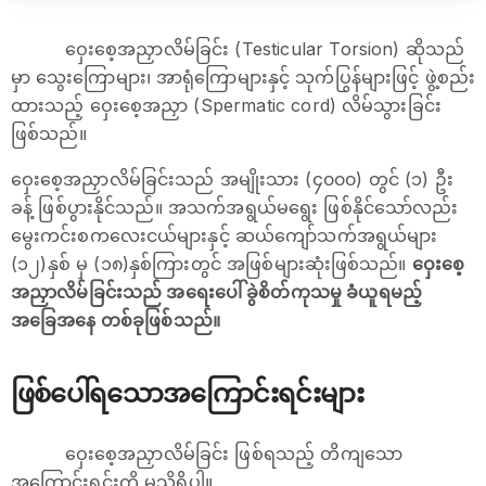
ဝှေးစေ့အညှာလိမ်ခြင်း (Testicular Torsion) ဆိုသည်
မှာ သွေးကြောများ၊ အာရုံကြောများနှင့် သုက်ပြွန်များဖြင့် ဖွဲ့စည်း
ထားသည့် ဝှေးစေ့အညှာ (Spermatic cord) လိမ်သွားခြင်း
ဖြစ်သည်။
ဝှေးစေ့အညှာလိမ်ခြင်းသည် အမျိုးသား (၄၀၀၀) တွင် (၁) ဦး
ခန့် ဖြစ်ပွားနိုင်သည်။ အသက်အရွယ်မရွေး ဖြစ်နိုင်သော်လည်း
မွေးကင်းစကလေးငယ်များနှင့် ဆယ်ကျော်သက်အရွယ်များ
(၁၂)နှစ် မှ (၁၈)နှစ်ကြားတွင် အဖြစ်များဆုံးဖြစ်သည်။
ဝှေးစေ့
အညှာလိမ်ခြင်းသည် အရေးပေါ် ခွဲစိတ်ကုသမှု ခံယူရမည့်
အခြေအနေ တစ်ခုဖြစ်သည်။
ဖြစ်ပေါ်ရသောအကြောင်းရင်းများ
ဝှေးစေ့အညှာလိမ်ခြင်း ဖြစ်ရသည့် တိကျသော
အကြောင်းရင်းကို မသိရှိပါ။