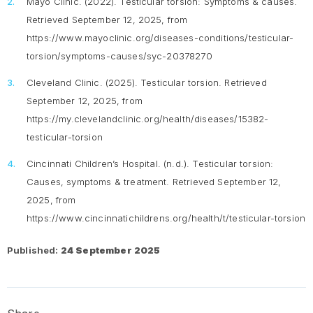
Mayo Clinic. (2022).
Testicular torsion: Symptoms & causes.
Retrieved September 12, 2025, from
https://www.mayoclinic.org/diseases-conditions/testicular-
torsion/symptoms-causes/syc-20378270
Cleveland Clinic. (2025).
Testicular torsion.
Retrieved
September 12, 2025, from
https://my.clevelandclinic.org/health/diseases/15382-
testicular-torsion
Cincinnati Children’s Hospital. (n.d.).
Testicular torsion:
Causes, symptoms & treatment.
Retrieved September 12,
2025, from
https://www.cincinnatichildrens.org/health/t/testicular-torsion
Published:
24 September 2025