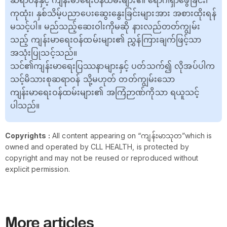
ဆရာဝန်နှင့် ကျန်းမာရေးဝန်ထမ်းများ၏ ရောဂါရှာဖွေခြင်း၊
ကုထုံး၊ နှစ်သိမ့်ပညာပေးဆွေးနွေးခြင်းများအား အစားထိုးရန်
မသင့်ပါ။ မည်သည့်ဆေးဝါးကိုမဆို နားလည်တတ်ကျွမ်း
သည့် ကျန်းမာရေးဝန်ထမ်းများ၏ ညွှန်ကြားချက်ဖြင့်သာ
အသုံးပြုသင့်သည်။
သင်၏ကျန်းမာရေးပြဿနာများနှင့် ပတ်သက်၍ လိုအပ်ပါက
သင့်မိသားစုဆရာဝန် သို့မဟုတ် တတ်ကျွမ်းသော
ကျန်းမာရေးဝန်ထမ်းများ၏ အကြံဉာဏ်ကိုသာ ရယူသင့်
ပါသည်။
Copyrights :
All content appearing on “ကျန်းမာသုတ”which is
owned and operated by CLL HEALTH, is protected by
copyright and may not be reused or reproduced without
explicit permission.
More articles