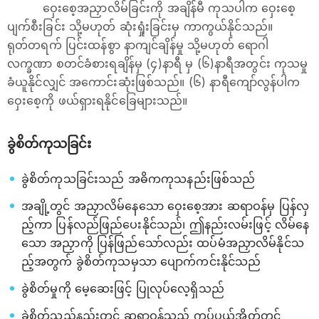
ဝှေးစေ့အညှာလိမ်ခြင်းကို အချိန်မီ ကုသပါက ဝှေးစေ့
ပျက်စီးခြင်း သို့မဟုတ် ဆုံးရှုံးခြင်းမှ ကာကွယ်နိုင်သည်။
ရုတ်တရက် ပြင်းထန်စွာ နာကျင်ချိန်မှု သို့မဟုတ် ရောဂါ
လက္ခဏာ စတင်ခံစားရချိန်မှ (၄)နာရီ မှ (၆)နာရီအတွင်း ကုသမှု
ခံယူနိုင်လျှင် အကောင်းဆုံးဖြစ်သည်။ (၆) နာရီကျော်လွန်ပါက
ဝှေးစေ့ကို ဖယ်ရှားရနိုင်ခြေများသည်။
ခွဲစိတ်ကုသခြင်း
ခွဲစိတ်ကုသခြင်းသည် အဓိကကုသနည်းဖြစ်သည်
အချို့တွင် အညှာလိမ်နေသော ဝှေးစေ့အား ဆရာဝန်မှ ပြန်လှ
ည့်ကာ ပြန်လည်ဖြည်ပေးနိုင်သည်၊ ဤနည်းလမ်းဖြင့် လိမ်နေ
သော အညှာကို ပြန်ဖြည်သော်လည်း ထပ်မံအညှာလိမ်နိုင်သ
ည့်အတွက် ခွဲစိတ်ကုသမှသာ ပျောက်ကင်းနိုင်သည်
ခွဲစိတ်မှုကို မေ့ဆေးဖြင့် ပြုလုပ်လေ့ရှိသည်
ခွဲစိတ်သည့်နည်းတွင် ဆရာဝန်သည် ကပ်ပယ်အိတ်တွင်