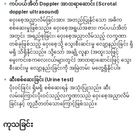
ကပ်ပယ်အိတ် Doppler အာထရာဆောင်း (Scrotal
doppler ultrasound)
ဝှေးစေ့အညှာလိမ်ခြင်းအား အတည်ပြုနိုင်သော အဓိက
စစ်ဆေးမှုဖြစ်သည်။ ဝှေးစေ့အရွယ်အစား၊ ကပ်ပယ်အိတ်
အတွင်း အရည်စုခြင်း၊ ဝှေးစေ့အညှာလိမ်သည့် လက္ခဏာ
တစ်ခုဖြစ်သည့် ဝှေးစေ့သို့ သွေးစီးဆင်းမှု လျော့နည်းခြင်း ရှိ
မရှိ သိရှိနိုင်သည်။ သို့သော် အချို့လူနာ (အထူးသဖြင့်
မွေးကင်းစကလေးငယ်များတွင်) အာထရာဆောင်းဖြင့် သွေး
စီးဆင်းမှု လျော့နည်းခြင်းကို အမြဲတမ်း မတွေ့ရှိနိုင်ပါ။
ဆီးစစ်ဆေးခြင်း (Urine test)
ပိုးဝင်ခြင်း ရှိမရှိ စစ်ဆေးရန် အသုံးပြုသည်။ ဆီး
လမ်းကြောင်းပိုးဝင်သည့်လက္ခဏာသည် ဝှေးစေ့အညှာလိမ်
ခြင်းနှင့် တူညီတတ်သောကြောင့်ဖြစ်သည်။
ကုသခြင်း