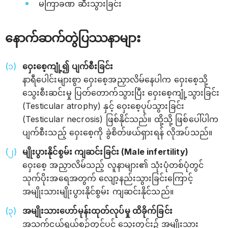
မကြာခဏ ဆီးသွားခြင်း
နောက်ဆက်တွဲပြဿနာများ
ဝှေးစေ့ကျုံ့၍ ပျက်စီးခြင်း
နာရီပေါင်းများစွာ ဝှေးစေ့အညှာလိမ်နေပါက ဝှေးစေ့သို့
သွေးစီးဆင်းမှု ပြတ်တောက်သွားပြီး ဝှေးစေ့ကျုံ့သွားခြင်း
(Testicular atrophy) နှင့် ဝှေးစေ့ပုပ်သွားခြင်း
(Testicular necrosis) ဖြစ်နိုင်သည်။ ထို့သို့ ဖြစ်ပေါ်ပါက
ပျက်စီးသည့် ဝှေးစေ့ကို ခွဲစိတ်ဖယ်ရှားရန် လိုအပ်သည်။
မျိုးပွားနိုင်စွမ်း ကျဆင်းခြင်း (Male infertility)
ဝှေးစေ့ အညှာလိမ်သည့် လူနာများ၏ သုံးပုံတစ်ပုံတွင်
သုက်ပိုးအရေအတွက် လျော့နည်းသွားခြင်းကြောင့်
အမျိုးသားမျိုးပွားနိုင်စွမ်း ကျဆင်းနိုင်သည်။
အမျိုးသားဟော်မုန်းထုတ်လုပ်မှု ထိခိုက်ခြင်း
အသက်ငယ်ရွယ်စဉ်တွင်ပင် သွေးတွင်း၌ အမျိုးသား