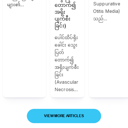
Suppurative
များ၏...
တောက်၍
Otitis Media)
အရိုး
ပျက်စီး
သည်...
ခြင်း)
ပေါင်ထိပ်ရိုး
ခေါင်း သွေး
ပြတ်
တောက်၍
အရိုးပျက်စီး
ခြင်း
(Avascular
Necrosis...
VIEW MORE ARTICLES