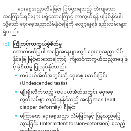
ဝှေးစေ့အညှာလိမ်ခြင်း ဖြစ်ပွားရသည့် တိကျသော
အကြောင်းရင်းများ မရှိသောကြောင့် ကာကွယ်ရန် မဖြစ်နိုင်ပါ။
သို့သော် ဝှေးစေ့အညှာလိမ်နိုင်ခြေကို လျှော့ချရန် နည်းလမ်းများ
ရှိသည်။
ကြိုတင်ကာကွယ်ခွဲစိတ်မှု
အောက်ဖော်ပြပါ အခြေအနေများတွင် ဝှေးစေ့အညှာလိမ်
နိုင်ခြေ မြင့်မားသောကြောင့် ကြိုတင်ကာကွယ်သည့်အနေဖြ
င့် ခွဲစိတ်မှု ပြုလုပ်နိုင်သည်။
ကပ်ပယ်အိတ်အတွင်းသို့ ဝှေးစေ့ မဆင်းခြင်း
(Undescended testis)
မျိုးရိုးလိုက်သည့် ကပ်ပယ်အိတ်အတွင်း ဝှေးစေ့
လွတ်လပ်စွာ လည်နေနိုင်သည့် အခြေအနေ (Bell
clapper deformity) ရှိခြင်း
မကြာခဏ ဝှေးစေ့အညှာ လိမ်ခြင်းနှင့် ပြန်လည်ပြေ
သွားခြင်း (Intermittent torsion-detorsion) စသည့်