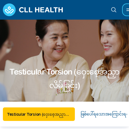
Testicular Torsion (ဝှေးစေ့အညှာ
လိမ်ခြင်း)
ဖြစ်ပေါ်ရသောအကြောင်းရင်
Testicular Torsion (ဝှေးစေ့အညှာလိမ်ခြင်း)