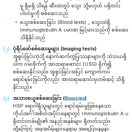
မှု ရှိမရှိ သိရန် ဆီးထဲတွင် သွေး သို့မဟုတ် ပရိုတင်း
ပါဝင်မှုကို စစ်ဆေးသည်
သွေးစစ်ဆေးခြင်း (Blood tests) _ သွေးထဲရှိ
Immunoglobulin A ပမာဏ မြင့်မားသည်ကို စစ်ဆေး
သိရှိနိုင်သည်
ပုံရိပ်ဖော်စစ်ဆေးမှုများ (Imaging tests)
အူစွပ်ခြင်းကဲ့သို့ နောက်ဆက်တွဲပြဿနာများကို သံသယရှိ
ပါက ဝမ်းဗိုက်ကို အာထရာဆောင်း (USG) ရိုက်၍
စစ်ဆေးနိုင်သည်။ အူစွပ်ခြင်းအပြင် ကျောက်ကပ်
ရောင်ရမ်းခြင်းကိုလည်း အာထရာဆောင်းမှတစ်ဆင့် သိရှိ
နိုင်သည်။
အသားစယူစစ်ဆေးခြင်း (
Biopsies
)
HSP ရောဂါရှိသူများတွင် ရောင်ရမ်းမှုဖြစ်နေသော
ကိုယ်အင်္ဂါအစိတ်အပိုင်းနေရာတွင် Immunoglobulin A ပ
ရိုတင်းတစ်မျိုး၏ အနည်အနှစ်များ ရှိတတ်သည်။
ထို့ကြောင့် အဖုအပိမ့်များနေရာမှ အရေပြားနမူနာ