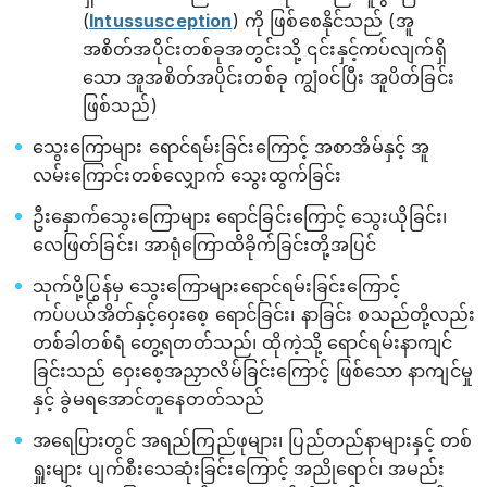
(
Intussusception
) ကို ဖြစ်စေနိုင်သည် (အူ
အစိတ်အပိုင်းတစ်ခုအတွင်းသို့ ၎င်းနှင့်ကပ်လျက်ရှိ
သော အူအစိတ်အပိုင်းတစ်ခု ကျွံဝင်ပြီး အူပိတ်ခြင်း
ဖြစ်သည်)
သွေးကြောများ ရောင်ရမ်းခြင်းကြောင့် အစာအိမ်နှင့် အူ
လမ်းကြောင်းတစ်လျှောက် သွေးထွက်ခြင်း
ဦးနှောက်သွေးကြောများ ရောင်ခြင်းကြောင့် သွေးယိုခြင်း၊
လေဖြတ်ခြင်း၊ အာရုံကြောထိခိုက်ခြင်းတို့အပြင်
သုက်ပို့ပြွန်မှ သွေးကြောများရောင်ရမ်းခြင်းကြောင့်
ကပ်ပယ်အိတ်နှင့်ဝှေးစေ့ ရောင်ခြင်း၊ နာခြင်း စသည်တို့လည်း
တစ်ခါတစ်ရံ တွေ့ရတတ်သည်၊ ထိုကဲ့သို့ ရောင်ရမ်းနာကျင်
ခြင်းသည် ဝှေးစေ့အညှာလိမ်ခြင်းကြောင့် ဖြစ်သော နာကျင်မှု
နှင့် ခွဲမရအောင်တူနေတတ်သည်
အရေပြားတွင် အရည်ကြည်ဖုများ၊ ပြည်တည်နာများနှင့် တစ်
ရှူးများ ပျက်စီးသေဆုံးခြင်းကြောင့် အညိုရောင်၊ အမည်း