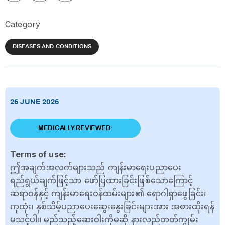
Category
DISEASES AND CONDITIONS
26 JUNE 2026
MEDICALLY REVIEWED:
Terms of use:
ဤအချက်အလက်များသည် ကျန်းမာရေးပညာပေး
ရည်ရွယ်ချက်ဖြင့်သာ ဖော်ပြထားခြင်းဖြစ်သောကြောင့်
ဆရာဝန်နှင့် ကျန်းမာရေးဝန်ထမ်းများ၏ ရောဂါရှာဖွေခြင်း၊
ကုထုံး၊ နှစ်သိမ့်ပညာပေးဆွေးနွေးခြင်းများအား အစားထိုးရန်
မသင့်ပါ။ မည်သည့်ဆေးဝါးကိုမဆို နားလည်တတ်ကျွမ်း