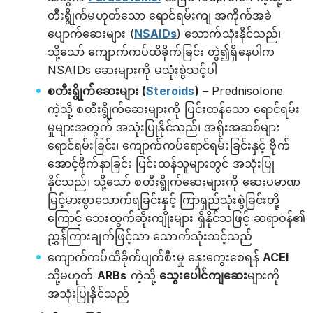
တီးရွိုက်မဟုတ်သော ရောင်ရမ်းကျ အကိုက်အခဲ
ပျောက်ဆေးများ (
NSAIDs
) သောက်သုံးနိုင်သည်၊
သို့သော် ကျောက်ကပ်ထိခိုက်ခြင်း တွဲ၍ရှိနေပါက
NSAIDs ဆေးများကို မသုံးစွဲသင့်ပါ
စတီးရွိုက်ဆေးများ (
Steroids
)
– Prednisolone
ကဲ့သို့ စတီးရွိုက်ဆေးများကို ပြင်းထန်သော ရောင်ရမ်း
မှုများအတွက် အသုံးပြုနိုင်သည်၊ အရိုးအဆစ်များ
ရောင်ရမ်းခြင်း၊ ကျောက်ကပ်ရောင်ရမ်းခြင်းနှင့် ဗိုက်
အောင့်ဗိုက်နာခြင်း ပြင်းထန်သူများတွင် အသုံးပြု
နိုင်သည်၊ သို့သော် စတီးရွိုက်ဆေးများကို ဆေးပမာဏ
မြင့်မားစွာသောက်ရခြင်းနှင့် ကြာရှည်သုံးစွဲခြင်းတို့
ကြောင့် ဘေးထွက်ဆိုးကျိုးများ ရှိနိုင်သဖြင့် ဆရာဝန်၏
ညွှန်ကြားချက်ဖြင့်သာ သောက်သုံးသင့်သည်
ကျောက်ကပ်ထိခိုက်ပျက်စီးမှု နှေးကွေးစေရန်
ACEI
သို့မဟုတ်
ARBs
ကဲ့သို့
သွေးပေါင်ကျဆေး
များကို
အသုံးပြုနိုင်သည်