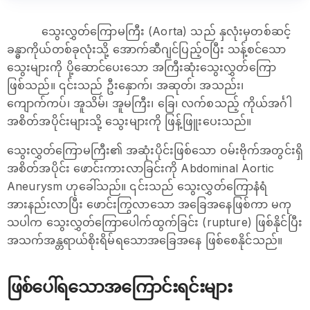
သွေးလွှတ်ကြောမကြီး (Aorta) သည် နှလုံးမှတစ်ဆင့်
ခန္ဓာကိုယ်တစ်ခုလုံးသို့ အောက်ဆီဂျင်ပြည့်ဝပြီး သန့်စင်သော
သွေးများကို ပို့ဆောင်ပေးသော အကြီးဆုံးသွေးလွှတ်ကြော
ဖြစ်သည်။ ၎င်းသည် ဦးနှောက်၊ အဆုတ်၊ အသည်း၊
ကျောက်ကပ်၊ အူသိမ်၊ အူမကြီး၊ ခြေ၊ လက်စသည့် ကိုယ်အင်္ဂါ
အစိတ်အပိုင်းများသို့ သွေးများကို ဖြန့်ဖြူးပေးသည်။
သွေးလွှတ်ကြောမကြီး၏ အဆုံးပိုင်းဖြစ်သော ဝမ်းဗိုက်အတွင်းရှိ
အစိတ်အပိုင်း ဖောင်းကားလာခြင်းကို Abdominal Aortic
Aneurysm ဟုခေါ်သည်။ ၎င်းသည် သွေးလွှတ်ကြောနံရံ
အားနည်းလာပြီး ဖောင်းကြွလာသော အခြေအနေဖြစ်ကာ မကု
သပါက သွေးလွှတ်ကြောပေါက်ထွက်ခြင်း (rupture) ဖြစ်နိုင်ပြီး
အသက်အန္တရာယ်စိုးရိမ်ရသောအခြေအနေ ဖြစ်စေနိုင်သည်။
ဖြစ်ပေါ်ရသောအကြောင်းရင်းများ