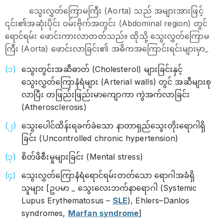
သွေးလွှတ်ကြောမကြီး (Aorta) သည် အများအားဖြင့်
၎င်း၏အဆုံးပိုင်း ဝမ်းဗိုက်အတွင်း (Abdominal region) တွင်
ရောင်ရမ်း ဖောင်းကားလာတတ်သည်။ ထိုသို့ သွေးလွှတ်ကြောမ
ကြီး (Aorta) ဖောင်းလာခြင်း၏ အဓိကအကြောင်းရင်းများမှာ_
သွေးတွင်းအဆီဓာတ် (Cholesterol) များခြင်းနှင့်
သွေးလွှတ်ကြောနံရံများ (Arterial walls) တွင် အဆီများစု
လာပြီး တဖြည်းဖြည်းမာကျောကာ ကွဲအက်လာခြင်း
(Atherosclerosis)
သွေးပေါင်ထိန်းရခက်ခဲသော နာတာရှည်သွေးတိုးရောဂါရှိ
ခြင်း (Uncontrolled chronic hypertension)
စိတ်ဖိစီးမှုများခြင်း (Mental stress)
သွေးလွှတ်ကြောနံရံရောင်ရမ်းတတ်သော ရောဂါအခံရှိ
သူများ [ဥပမာ _ သွေးလေးဘက်နာရောဂါ (Systemic
Lupus Erythematosus –
SLE
), Ehlers–Danlos
syndromes,
Marfan syndrome
]