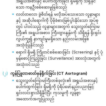
အရွယ်အစားနှင့် ပေါက်ထွက်ခြင်း ရှိမရှိကို သိရှိနိုင်
သော ကနဦးစစ်ဆေးမှုဖြစ်သည်
လတ်တလော ခွဲစိတ်ရန် မလိုအပ်သေးသော လူနာများ
နှင့် အဆိုပါရောဂါကို ပိုမိုခံစားဖြစ်ပွါးနိုင်သော အုပ်စု
တွင် ပါဝင်သည့် လူနာများအတွက် သွေးလွှတ်ကြောမ
ကြီး၏ အရွယ်အစား၊ ကြီးထွားနှုန်းကို သိရှိရန် ရိုးရှင်း
လွယ်ကူ၍ နာကျင်မှုမရှိသော နည်းလမ်းအဖြစ်
အသုံးပြုနိုင်သည်
ရောဂါ ရှိမရှိ ကြိုတင်စစ်ဆေးခြင်း (Screening) နှင့် ပုံ
မှန်စောင့်ကြည့်ခြင်း (Surveillance) အားလုံးအတွက်
အသုံးဝင်သည်
ကွန်ပြူတာဓာတ်မှန်ရိုက်ခြင်း (CT Aortogram)
သွေးလွှတ်ကြောမကြီးတစ်ခုလုံး၏ အရွယ်အစားနှင့်
ပေါက်ထွက်ခြင်း ရှိမရှိကို ပုံရိပ်ဖော်နည်းပညာဖြင့်
ရှင်းလင်းစွာသိရှိနိုင်ပြီး ကုသမှုကို လွန်စွာ
အထောက်အကူပြုသည်