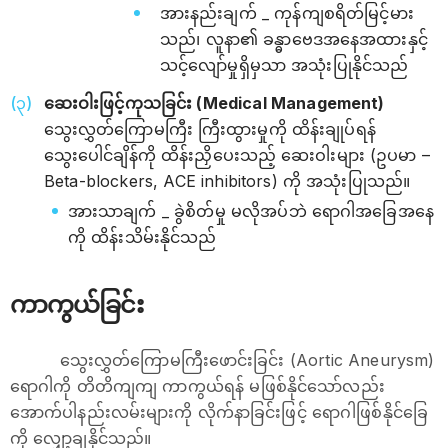
အားနည်းချက် _ ကုန်ကျစရိတ်မြင့်မား
သည်၊ လူနာ၏ ခန္ဓာဗေဒအနေအထားနှင့်
သင့်လျော်မှုရှိမှသာ အသုံးပြုနိုင်သည်
ဆေးဝါးဖြင့်ကုသခြင်း (Medical Management)
သွေးလွှတ်ကြောမကြီး ကြီးထွားမှုကို ထိန်းချုပ်ရန်
သွေးပေါင်ချိန်ကို ထိန်းညှိပေးသည့် ဆေးဝါးများ (ဥပမာ –
Beta-blockers, ACE inhibitors) ကို အသုံးပြုသည်။
အားသာချက် _ ခွဲစိတ်မှု မလိုအပ်ဘဲ ရောဂါအခြေအနေ
ကို ထိန်းသိမ်းနိုင်သည်
ကာကွယ်ခြင်း
သွေးလွှတ်ကြောမကြီးဖောင်းခြင်း (Aortic Aneurysm)
ရောဂါကို တိတိကျကျ ကာကွယ်ရန် မဖြစ်နိုင်သော်လည်း
အောက်ပါနည်းလမ်းများကို လိုက်နာခြင်းဖြင့် ရောဂါဖြစ်နိုင်ခြေ
ကို လျှော့ချနိုင်သည်။