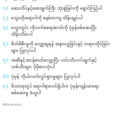
ဆေးလိပ်နှင့်ဆေးရွက်ကြီး သုံးစွဲခြင်းကို ရှောင်ကြဉ်ပါ
သွေးတိုးရောဂါကို စနစ်တကျ ထိန်းချုပ်ပါ
သွေးတွင်း ကိုလက်စရောဓာတ်ကို ပုံမှန်စစ်ဆေးပြီး
ထိန်းသိမ်းပါ
စိတ်ဖိစီးမှုကို လျှော့ချရန် အနားယူခြင်းနှင့် တရားထိုင်ခြင်း
များ ပြုလုပ်ပါ
အဆီနှင့်အငန်ဓာတ်လျှော့ပြီး ဟင်းသီးဟင်းရွက်နှင့်
သစ်သီးများ ပိုမိုစားသုံးပါ
ပုံမှန် ကိုယ်လက်လှုပ်ရှားမှုများ ပြုလုပ်ပါ
မိသားစုတွင် ရောဂါရာဇဝင်ရှိပါက ပုံမှန်ကျန်းမာရေး
စစ်ဆေးမှု ခံယူပါ
References: