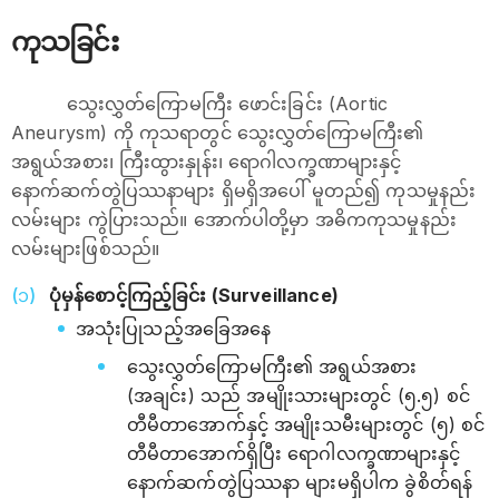
ကုသခြင်း
သွေးလွှတ်ကြောမကြီး ဖောင်းခြင်း (Aortic
Aneurysm) ကို ကုသရာတွင် သွေးလွှတ်ကြောမကြီး၏
အရွယ်အစား၊ ကြီးထွားနှုန်း၊ ရောဂါလက္ခဏာများနှင့်
နောက်ဆက်တွဲပြဿနာများ ရှိမရှိအပေါ် မူတည်၍ ကုသမှုနည်း
လမ်းများ ကွဲပြားသည်။ အောက်ပါတို့မှာ အဓိကကုသမှုနည်း
လမ်းများဖြစ်သည်။
ပုံမှန်စောင့်ကြည့်ခြင်း (Surveillance)
အသုံးပြုသည့်အခြေအနေ
သွေးလွှတ်ကြောမကြီး၏ အရွယ်အစား
(အချင်း) သည် အမျိုးသားများတွင် (၅.၅) စင်
တီမီတာအောက်နှင့် အမျိုးသမီးများတွင် (၅) စင်
တီမီတာအောက်ရှိပြီး ရောဂါလက္ခဏာများနှင့်
နောက်ဆက်တွဲပြဿနာ များမရှိပါက ခွဲစိတ်ရန်