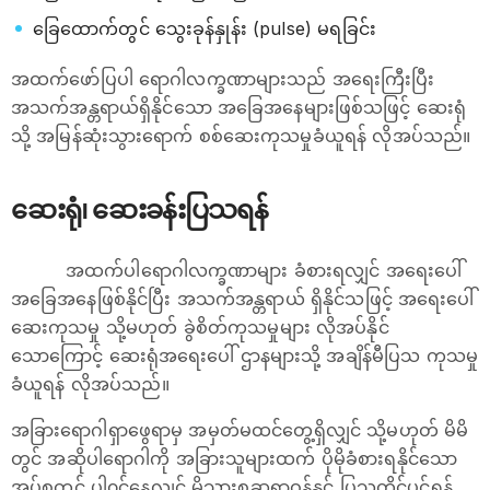
ခြေထောက်တွင် သွေးခုန်နှုန်း (pulse) မရခြင်း
အထက်ဖော်ပြပါ ရောဂါလက္ခဏာများသည် အရေးကြီးပြီး
အသက်အန္တရာယ်ရှိနိုင်သော အခြေအနေများဖြစ်သဖြင့် ဆေးရုံ
သို့ အမြန်ဆုံးသွားရောက် စစ်ဆေးကုသမှုခံယူရန် လိုအပ်သည်။
ဆေးရုံ၊ ဆေးခန်းပြသရန်
အထက်ပါရောဂါလက္ခဏာများ ခံစားရလျှင် အရေးပေါ်
အခြေအနေဖြစ်နိုင်ပြီး အသက်အန္တရာယ် ရှိနိုင်သဖြင့် အရေးပေါ်
ဆေးကုသမှု သို့မဟုတ် ခွဲစိတ်ကုသမှုများ လိုအပ်နိုင်
သောကြောင့် ဆေးရုံအရေးပေါ် ဌာနများသို့ အချိန်မီပြသ ကုသမှု
ခံယူရန် လိုအပ်သည်။
အခြားရောဂါရှာဖွေရာမှ အမှတ်မထင်တွေ့ရှိလျှင် သို့မဟုတ် မိမိ
တွင် အဆိုပါရောဂါကို အခြားသူများထက် ပိုမိုခံစားရနိုင်သော
အုပ်စုတွင် ပါ၀င်နေလျှင် မိသားစုဆရာဝန်နှင့် ပြသတိုင်ပင်ရန်