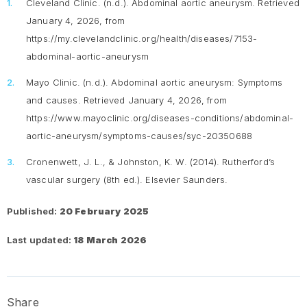
Cleveland Clinic. (n.d.).
Abdominal aortic aneurysm
. Retrieved
January 4, 2026, from
https://my.clevelandclinic.org/health/diseases/7153-
abdominal-aortic-aneurysm
Mayo Clinic. (n.d.).
Abdominal aortic aneurysm: Symptoms
and causes.
Retrieved January 4, 2026, from
https://www.mayoclinic.org/diseases-conditions/abdominal-
aortic-aneurysm/symptoms-causes/syc-20350688
Cronenwett, J. L., & Johnston, K. W. (2014).
Rutherford’s
vascular surgery (8th ed.)
. Elsevier Saunders.
Published:
20 February 2025
Last updated:
18 March 2026
Share