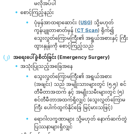
မလိုအပ်ပါ
စောင့်ကြည့်နည်း
ပုံမှန်အာထရာဆောင်း (
USG
) သို့မဟုတ်
ကွန်ပျူတာဓာတ်မှန် (
CT Scan
) ရိုက်၍
သွေးလွှတ်ကြောမကြီး၏ အရွယ်အစားနှင့် ကြီး
ထွားနှုန်းကို စောင့်ကြည့်သည်
အရေးပေါ်ခွဲစိတ်ခြင်း (Emergency Surgery)
အသုံးပြုသည့်အခြေအနေ
သွေးလွှတ်ကြောမကြီး၏ အရွယ်အစား
(အချင်း) သည် အမျိုးသားများတွင် (၅.၅) စင်
တီမီတာအထက် နှင့် အမျိုးသမီးများတွင် (၅)
စင်တီမီတာအထက်ရှိလျှင် (သွေးလွှတ်ကြောမ
ကြီး ပေါက်ထွက်နိုင်ခြေ မြင့်မားသဖြင့်)
ရောဂါလက္ခဏာများ သို့မဟုတ် နောက်ဆက်တွဲ
ပြဿနာများရှိလျှင်