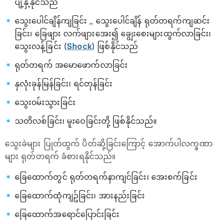
ပျံ့နှံ့နိုင်သည်
သွေးပေါင်ချိန်ကျခြင်း _ သွေးပေါင်ချိန် ရုတ်တရက်ကျဆင်း
ခြင်း၊ ခြေဖျား လက်ဖျားအေး၍ ချွေးစေးများထွက်လာခြင်း၊
သွေးလန့်ခြင်း (
Shock
) ဖြစ်နိုင်သည်
ရုတ်တရက် အမောဖောက်လာခြင်း
နှလုံးခုန်မြန်ခြင်း၊ ရင်တုန်ခြင်း
သွေး၀မ်းသွားခြင်း
သတိလစ်ခြင်း၊ မူးဝေခြင်းတို့ ဖြစ်နိုင်သည်။
သွေးခဲများ ပြုတ်ထွက် ပိတ်ဆို့ခြင်းကြောင့် အောက်ပါလက္ခဏာ
များ ရုတ်တရက် ခံစားရနိုင်သည်။
ခြေထောက်တွင် ရုတ်တရက်နာကျင်ခြင်း၊ အေးစက်ခြင်း
ခြေထောက်ထုံကျဥ်ခြင်း၊ အားနည်းခြင်း
ခြေထောက်အရောင်ပြောင်းခြင်း