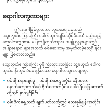
ကြီးထွားဖူးသူများဖြစ်သည်။
ရောဂါလက္ခဏာများ
ဤရောဂါဖြစ်ပွားသော လူနာအများစုသည်
သွေးလွှတ်ကြောမကြီး ပေါက်ထွက်ချိန်မတိုင်မီအထိ မည်သည့်
ရောဂါလက္ခဏာမှ မပြဘဲရှိတတ်သည်။ အချို့လူနာများတွင်
အခြားရောဂါများအတွက် စစ်ဆေးရာမှ အမှတ်တမဲ့တွေ့ရှိခြင်း
မျိုး ဖြစ်တတ်သည်။
သွေးလွှတ်ကြောမကြီး ပိုမိုကြီးထွားလာခြင်း သို့မဟုတ် ပေါက်
ထွက်ခါနီးတွင် ခံစားရနိုင်သော ရောဂါလက္ခဏာများမှာ_
ဝမ်းဗိုက်နာကျင်မှု _ ၀မ်းဗိုက်အတွင်းပိုင်း သို့မဟုတ်
နောက်ကျောဘက်နှင့် ဗိုက်အောက်ပိုင်း၊ ပေါင်ခြံ၊ ခြေထောက်
တို့တွင် နာကျင်ခြင်း
၀မ်းဗိုက်ရှေ့ဘက် ချက်ပတ်လည်တွင် သွေးခုန်နှုန်းအတိုင်း