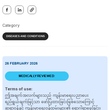
Category
DISEASES AND CONDITIONS
26 FEBRUARY 2026
MEDICALLY REVIEWED:
Terms of use:
ဤအချက်အလက်များသည် ကျန်းမာရေးပညာပေး
ရည်ရွယ်ချက်ဖြင့်သာ ဖော်ပြထားခြင်းဖြစ်သောကြောင့်
ဆရာဝန်နှင့် ကျန်းမာရေးဝန်ထမ်းများ၏ ရောဂါရှာဖွေခြင်း၊