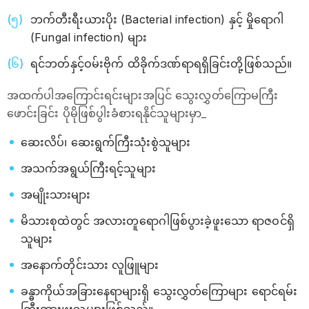
ဘက်တီးရီးယားပိုး (Bacterial infection) နှင့် မှိုရောဂါ
(Fungal infection) များ
ရင်ဘတ်နှင့်ဝမ်းဗိုက် ထိခိုက်ဒဏ်ရာရရှိခြင်းတို့ဖြစ်သည်။
အထက်ပါအကြောင်းရင်းများအပြင် သွေးလွှတ်ကြောမကြီး
ဖောင်းခြင်း ပိုမိုဖြစ်ပွါးခံစားရနိုင်သူများမှာ_
ဆေးလိပ်၊ ဆေးရွက်ကြီးသုံးစွဲသူများ
အသက်အရွယ်ကြီးရင့်သူများ
အမျိုးသားများ
မိသားစုထဲတွင် အလားတူရောဂါဖြစ်ပွားခဲ့ဖူးသော ရာဇဝင်ရှိ
သူများ
အနောက်တိုင်းသား လူဖြူများ
ခန္ဓာကိုယ်အခြားနေရာများရှိ သွေးလွှတ်ကြောများ ရောင်ရမ်း