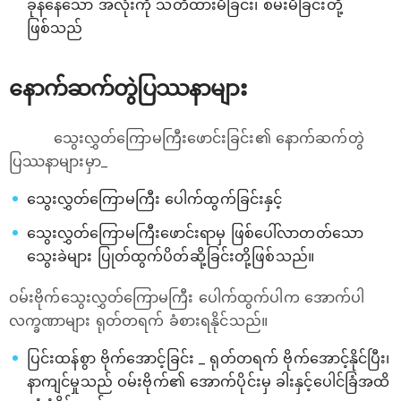
ခုန်နေသော အလုံးကို သတိထားမိခြင်း၊ စမ်းမိခြင်းတို့
ဖြစ်သည်
နောက်ဆက်တွဲပြဿနာများ
သွေးလွှတ်ကြောမကြီးဖောင်းခြင်း၏ နောက်ဆက်တွဲ
ပြဿနာများမှာ_
သွေးလွှတ်ကြောမကြီး ပေါက်ထွက်ခြင်းနှင့်
သွေးလွှတ်ကြောမကြီးဖောင်းရာမှ ဖြစ်ပေါ်လာတတ်သော
သွေးခဲများ ပြုတ်ထွက်ပိတ်ဆို့ခြင်းတို့ဖြစ်သည်။
ဝမ်းဗိုက်သွေးလွှတ်ကြောမကြီး ပေါက်ထွက်ပါက အောက်ပါ
လက္ခဏာများ ရုတ်တရက် ခံစားရနိုင်သည်။
ပြင်းထန်စွာ ဗိုက်အောင့်ခြင်း _ ရုတ်တရက် ဗိုက်အောင့်နိုင်ပြီး၊
နာကျင်မှုသည် ဝမ်းဗိုက်၏ အောက်ပိုင်းမှ ခါးနှင့်ပေါင်ခြံအထိ