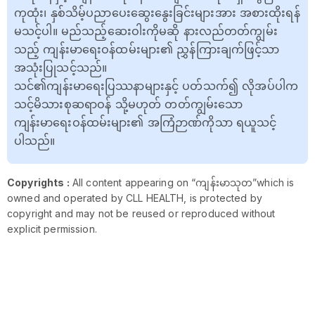
ကုထုံး၊ နှစ်သိမ့်ပညာပေးဆွေးနွေးခြင်းများအား အစားထိုးရန်
မသင့်ပါ။ မည်သည့်ဆေးဝါးကိုမဆို နားလည်တတ်ကျွမ်း
သည့် ကျန်းမာရေးဝန်ထမ်းများ၏ ညွှန်ကြားချက်ဖြင့်သာ
အသုံးပြုသင့်သည်။
သင်၏ကျန်းမာရေးပြဿနာများနှင့် ပတ်သက်၍ လိုအပ်ပါက
သင့်မိသားစုဆရာဝန် သို့မဟုတ် တတ်ကျွမ်းသော
ကျန်းမာရေးဝန်ထမ်းများ၏ အကြံဉာဏ်ကိုသာ ရယူသင့်
ပါသည်။
Copyrights :
All content appearing on “ကျန်းမာသုတ”which is
owned and operated by CLL HEALTH, is protected by
copyright and may not be reused or reproduced without
explicit permission.