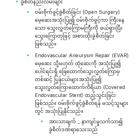
ခွဲစိတ်နည်းလမ်းများ
ဝမ်းဗိုက်ဖွင့်ခွဲစိတ်ခြင်း (Open Surgery)
မေ့ဆေးအသုံးပြု၍ ဝမ်းဗိုက်ဖွင့်ကာ ကြီးနေ
သော သွေးလွှတ်ကြောမကြီးကို ဖယ်ရှားပြီး
သွေးကြောတုဖြင့် အစားထိုးခွဲစိတ်ခြင်း
ဖြစ်သည်။
Endovascular Aneurysm Repair (EVAR)
မေ့ဆေး သို့မဟုတ် ထုံဆေးကို အသုံးပြု၍
ပေါင်ရင်းရှိ ခြေထောက်သွေးလွှတ်ကြောမှ
တစ်ဆင့် ပြွန်ငယ်များအသုံးပြု၍
သွေးလွှတ်ကြောထောက်ကိရိယာ (Covered
Endovascular Stent) ထည့်သွင်းခြင်း
ဖြစ်သည်။ ဝမ်းဗိုက်ဖွင့်ခွဲစိတ်ရန် မသင့်သူများ
တွင် အသုံးပြုနိုင်သည်။
အားသာချက် _ နာကျင်မှုသက်သာ၍
ခွဲစိတ်ဒဏ်ရာသေးသည်