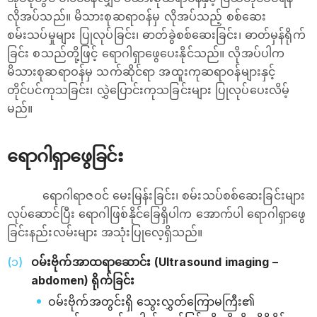
လိုအပ်သည်။ မိသားစုဆရာဝန်မှ လိုအပ်သည့် စစ်ဆေး
စမ်းသပ်မှုများ ပြုလုပ်ခြင်း၊ ဓာတ်ခွဲစစ်ဆေးခြင်း၊ ဓာတ်မှန်ရိုက်
ခြင်း စသည်တို့ဖြင့် ရောဂါရှာ‌ဖွေပေးနိုင်သည်။ လိုအပ်ပါက
မိသားစုဆရာဝန်မှ သက်ဆိုင်ရာ အထူးကုဆရာဝန်များနှင့်
တိုင်ပင်ကုသခြင်း၊​ လွှဲပြောင်းကုသခြင်းများ ပြုလုပ်ပေးလိမ့်
မည်။
ရောဂါရှာဖွေခြင်း
ရောဂါရာဇဝင် မေးမြန်းခြင်း၊ စမ်းသပ်စစ်ဆေးခြင်းများ
လုပ်ဆောင်ပြီး ရောဂါဖြစ်နိုင်ခြေရှိပါက အောက်ပါ ရောဂါရှာဖွေ
ခြင်းနည်းလမ်းများ အသုံးပြုလေ့ရှိသည်။
ဝမ်းဗိုက်အာထရာဆောင်း (Ultrasound imaging –
abdomen) ရိုက်ခြင်း
ဝမ်းဗိုက်အတွင်းရှိ သွေးလွှတ်ကြောမကြီး၏