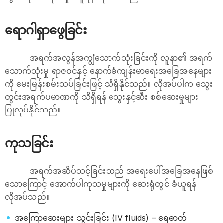
ရောဂါရှာဖွေခြင်း
အရက်အလွန်အကျွံသောက်သုံးခြင်းကို လူနာ၏ အရက်
သောက်သုံးမှု ရာဇဝင်နှင့် နောက်ခံကျန်းမာရေးအခြေအနေများ
ကို မေးမြန်းစမ်းသပ်ခြင်းဖြင့် သိရှိနိုင်သည်။ လိုအပ်ပါက သွေး
တွင်းအရက်ပမာဏကို သိရှိရန် သွေးနှင့်ဆီး စစ်ဆေးမှုများ
ပြုလုပ်နိုင်သည်။
ကုသခြင်း
အရက်အဆိပ်သင့်ခြင်းသည် အရေးပေါ်အခြေအနေဖြစ်
သောကြောင့် အောက်ပါကုသမှုများကို ဆေးရုံတွင် ခံယူရန်
လိုအပ်သည်။
အကြောဆေးများ သွင်းခြင်း (IV fluids) – ရေဓာတ်