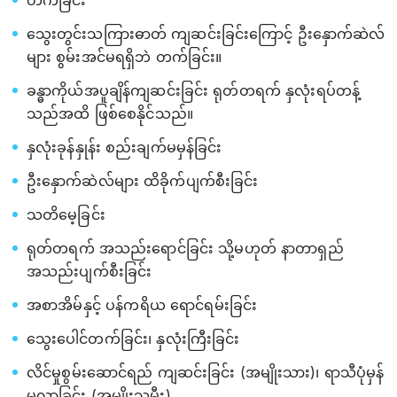
တက်ခြင်း
သွေးတွင်းသကြားဓာတ် ကျဆင်းခြင်းကြောင့် ဦးနှောက်ဆဲလ်
များ စွမ်းအင်မရရှိဘဲ တက်ခြင်း။
ခန္ဓာကိုယ်အပူချိန်ကျဆင်းခြင်း ရုတ်တရက် နှလုံးရပ်တန့်
သည်အထိ ဖြစ်စေနိုင်သည်။
နှလုံးခုန်နှုန်း စည်းချက်မမှန်ခြင်း
ဦးနှောက်ဆဲလ်များ ထိခိုက်ပျက်စီးခြင်း
သတိမေ့ခြင်း
ရုတ်တရက် အသည်းရောင်ခြင်း သို့မဟုတ် နာတာရှည်
အသည်းပျက်စီးခြင်း
အစာအိမ်နှင့် ပန်ကရိယ ရောင်ရမ်းခြင်း
သွေးပေါင်တက်ခြင်း၊ နှလုံးကြီးခြင်း
လိင်မှုစွမ်းဆောင်ရည် ကျဆင်းခြင်း (အမျိုးသား)၊ ရာသီပုံမှန်
မလာခြင်း (အမျိုးသမီး)