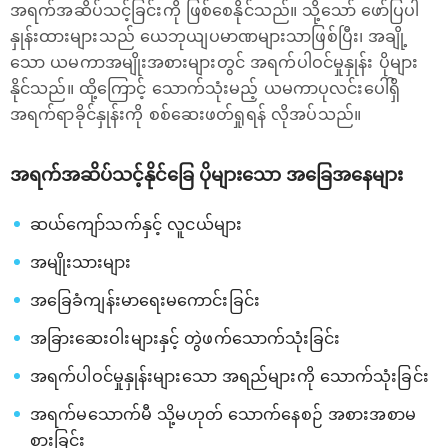
အရက်အဆိပ်သင့်ခြင်းကို ဖြစ်စေနိုင်သည်။ သို့သော် ဖော်ပြပါ
နှုန်းထားများသည် ယေဘုယျပမာဏများသာဖြစ်ပြီး၊ အချို့
သော ယမကာအမျိုးအစားများတွင် အရက်ပါဝင်မှုနှုန်း ပိုများ
နိုင်သည်။ ထို့ကြောင့် သောက်သုံးမည့် ယမကာပုလင်းပေါ်ရှိ
အရက်ရာခိုင်နှုန်းကို စစ်ဆေးဖတ်ရှုရန် လိုအပ်သည်။
အရက်အဆိပ်သင့်နိုင်ခြေ ပိုများသော အခြေအနေများ
ဆယ်ကျော်သက်နှင့် လူငယ်များ
အမျိုးသားများ
အခြေခံကျန်းမာရေးမကောင်းခြင်း
အခြားဆေးဝါးများနှင့် တွဲဖက်သောက်သုံးခြင်း
အရက်ပါဝင်မှုနှုန်းများသော အရည်များကို သောက်သုံးခြင်း
အရက်မသောက်မီ သို့မဟုတ် သောက်နေစဉ် အစားအစာမ
စားခြင်း