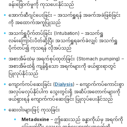
ခန်းခြောက်မှုကို ကုသပေးနိုင်သည်
အောက်ဆီဂျင်ပေးခြင်း – အသက်ရှူရန် အခက်အခဲဖြစ်ခြင်း
ကို အထောက်အကူပြုသည်
အသက်ရှူပိုက်တပ်ခြင်း (Intubation) – အသက်ရှူ
လမ်းကြောင်းပိတ်ဆို့ပြီး အသက်ရှူရခက်ခဲလျှင် အသက်ရှူ
ပိုက်တပ်၍ ကုသရန် လိုအပ်သည်
အစာအိမ်ထဲမှ အရက်စုပ်ထုတ်ခြင်း (Stomach pumping) –
အစာအိမ်ထဲရှိ ကျန်ရှိသော အရက်များကို ဖယ်ရှားရာတွင်
ပြုလုပ်နိုင်သည်
ကျောက်ကပ်ဆေးခြင်း (
Dialysis
) – ကျောက်ကပ်ကောင်းစွာ
အလုပ်မလုပ်နိုင်ပါက သွေးတွင်းရှိ အဆိပ်အတောက်များကို
ဖယ်ရှားရန် ကျောက်ကပ်ဆေးခြင်း ပြုလုပ်ပေးနိုင်သည်
ဆေးဝါးများဖြင့် ကုသခြင်း
Metadoxine
– ဤဆေးသည် ခန္ဓာကိုယ်မှ အရက်ကို
ခြေဖျက်ပြီး သွေးနှင့် တစ်ရှူးများထဲမှအရက်ကို