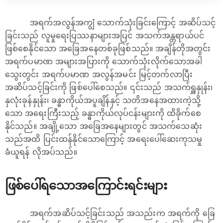
အရက်အလွန်အကျွံ သောက်သုံးခြင်းကြောင့် အဆိပ်သင့်
ခြင်းသည် လူမှုရေးပြဿနာများအပြင် အသက်အန္တရာယ်ပင်
ဖြစ်စေနိုင်သော အခြေအနေတစ်ခုဖြစ်သည်။ အချိန်တိုအတွင်း
အရက်ပမာဏ အများအပြားကို သောက်သုံးလိုက်သောအခါ
သွေးတွင်း အရက်ပမာဏ အလွန်အမင်း မြင့်တက်လာပြီး
အဆိပ်သင့်ခြင်းကို ဖြစ်ပေါ်စေသည်။ ၎င်းသည် အသက်ရှူနှုန်း၊
နှလုံးခုန်နှုန်း၊ ခန္ဓာကိုယ်အပူချိန်နှင့် သတိအနေအထားကဲ့သို့
သော အရေးကြီးသည့် ခန္ဓာကိုယ်လုပ်ငန်းများကို ထိခိုက်စေ
နိုင်သည်။ အချို့သော အခြေအနေများတွင် အသက်သေဆုံး
သည်အထိ ပြင်းထန်နိုင်သောကြောင့် အရေးပေါ်ဆေးကုသမှု
ခံယူရန် လိုအပ်သည်။
ဖြစ်ပေါ်ရသောအကြောင်းရင်းများ
အရက်အဆိပ်သင့်ခြင်းသည် အသည်းက အရက်ကို ခြေ