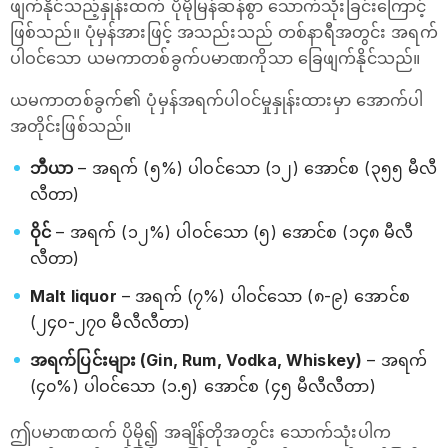
ဖျက်နိုင်သည့်နှုန်းထက် ပိုမိုမြန်ဆန်စွာ သောက်သုံးခြင်းကြောင့်
ဖြစ်သည်။ ပုံမှန်အားဖြင့် အသည်းသည် တစ်နာရီအတွင်း အရက်
ပါဝင်သော ယမကာတစ်ခွက်ပမာဏကိုသာ ခြေဖျက်နိုင်သည်။
ယမကာတစ်ခွက်၏ ပုံမှန်အရက်ပါဝင်မှုနှုန်းထားမှာ အောက်ပါ
အတိုင်းဖြစ်သည်။
ဘီယာ
– အရက် (၅%) ပါဝင်သော (၁၂) အောင်စ (၃၅၅ မီလီ
လီတာ)
ဝိုင်
– အရက် (၁၂%) ပါဝင်သော (၅) အောင်စ (၁၄၈ မီလီ
လီတာ)
Malt liquor
– အရက် (၇%) ပါဝင်သော (၈-၉) အောင်စ
(၂၄၀-၂၇၀ မီလီလီတာ)
အရက်ပြင်းများ (Gin, Rum, Vodka, Whiskey)
– အရက်
(၄၀%) ပါဝင်သော (၁.၅) အောင်စ (၄၅ မီလီလီတာ)
ဤပမာဏထက် ပိုမို၍ အချိန်တိုအတွင်း သောက်သုံးပါက