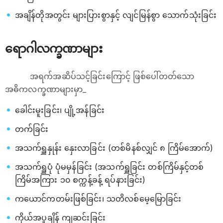
အချိန်တိုအတွင်း များပြားစွာနှင့် လျင်မြန်စွာ သောက်သုံးခြင်း
ရောဂါလက္ခဏာများ
အရက်အဆိပ်သင့်ခြင်းကြောင့် ဖြစ်ပေါ်တတ်သော
အဓိကလက္ခဏာများမှာ_
ခေါင်းမူးခြင်း၊ ပျို့အန်ခြင်း
တက်ခြင်း
အသက်ရှူနှုန်း နှေးလာခြင်း (တစ်မိနစ်လျှင် ၈ ကြိမ်အောက်)
အသက်ရှူပုံ ပုံမမှန်ခြင်း (အသက်ရှူခြင်း တစ်ကြိမ်နှင့်တစ်
ကြိမ်အကြား ၁၀ စက္ကန့်ခန့် ရပ်နားခြင်း)
ကယောင်ကတမ်းဖြစ်ခြင်း၊ သတိလစ်မေ့မြောခြင်း
ကိုယ်အပူချိန် ကျဆင်းခြင်း