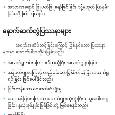
အသားအရောင် ဖြူဖတ်ဖြူရော်ဖြစ်ခြင်း သို့မဟုတ် ပြာနှမ်း
ခြင်းတို့ ဖြစ်ကြသည်။
နောက်ဆက်တွဲပြဿနာများ
အရက်အဆိပ်သင့်ခြင်းကြောင့် ဖြစ်နိုင်သော ပြဿနာ
များမှာ အောက်ပါအတိုင်းဖြစ်သည်။
အသက်ရှူလမ်းကြောင်းပိတ်ဆို့ပြီး အသက်ရှူရပ်ခြင်း
အန်ဖတ်များကြောင့် လည်ပင်းလေပြွန်ပိတ်ဆို့ပြီး အသက်ရှူ
ရပ်ခြင်း ဖြစ်ပေါ်နိုင်သည်။
ပြင်းထန်သော ရေဓာတ်ဆုံးရှုံးမှု
အော့အန်ခြင်းကြောင့် ရေဓာတ်များဆုံးရှုံးပြီး သွေးပေါင်ကျ
ခြင်း၊ နှလုံးခုန်နှုန်းမြန်ခြင်းတို့ ဖြစ်စေနိုင်သည်။