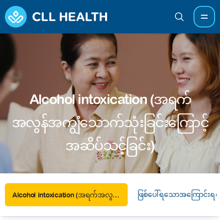
Alcohol intoxication (အရက်
အလွန်အကျွံသောက်သုံးခြင်းကြောင့်
အဆိပ်သင့်ခြင်း)
ဖြစ်ပေါ်ရသောအကြောင်းရင်
Alcohol intoxication (အရက်အလွန်အကျွံသောက်သုံးခြင်းကြောင့် အဆိပ်သင့်ခြင်း)