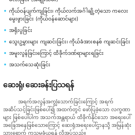
ကိုယ်ဝန်ပျက်ကျခြင်း၊ ကိုယ်လက်အင်္ဂါချို့တဲ့သော ကလေး
မွေးဖွားခြင်း (ကိုယ်ဝန်ဆောင်များ)
အရိုးပွခြင်း
သွေးဥမွှားများ ကျဆင်းခြင်း၊ ကိုယ်ခံအားစနစ် ကျဆင်းခြင်း
အမူးလွန်ခြင်းကြောင့် ထိခိုက်ဒဏ်ရာများရခြင်း
အသက်သေဆုံးခြင်း
ဆေးရုံ၊ ဆေးခန်းပြသရန်
အရက်အလွန်အကျွံသောက်ခြင်းကြောင့် အရက်
အဆိပ်သင့်ခြင်းဖြစ်ပေါ်၍ အထက်တွင် ဖော်ပြခဲ့သော လက္ခဏာ
များ ဖြစ်ပေါ်ပါက အသက်အန္တရာယ် ထိခိုက်နိုင်သော အရေးပေါ်
အခြေအနေဖြစ်သောကြောင့် ဆေးရုံအရေးပေါ်ဌာနသို့ အမြန်ဆုံး
သွား‌ရောက် ကုသမှုခံယူရန် လိုအပ်သည်။