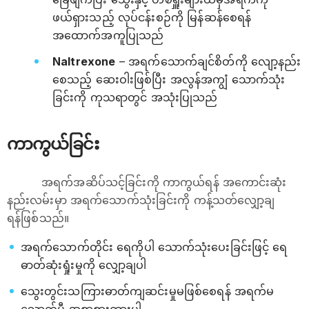
ဖယ်ရှားသည့် လုပ်ငန်းစဉ်ကို မြန်ဆန်စေရန်
အထောက်အကူပြုသည်
Naltrexone
– အရက်သောက်ချင်စိတ်ကို လျော့နည်း
စေသည့် ဆေးဝါးဖြစ်ပြီး အလွန်အကျွံ သောက်သုံး
ခြင်းကို ကုသရာတွင် အသုံးပြုသည်
ကာကွယ်ခြင်း
အရက်အဆိပ်သင့်ခြင်းကို ကာကွယ်ရန် အကောင်းဆုံး
နည်းလမ်းမှာ အရက်သောက်သုံးခြင်းကို ကန့်သတ်လျှော့ချ
ရန်ဖြစ်သည်။
အရက်သောက်တိုင်း ရေကိုပါ သောက်သုံးပေးခြင်းဖြင့် ရေ
ဓာတ်ဆုံးရှုံးမှုကို လျှော့ချပါ
သွေးတွင်းသကြားဓာတ်ကျဆင်းမှုမဖြစ်စေရန် အရက်မ