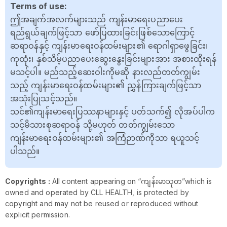
Terms of use:
ဤအချက်အလက်များသည် ကျန်းမာရေးပညာပေး
ရည်ရွယ်ချက်ဖြင့်သာ ဖော်ပြထားခြင်းဖြစ်သောကြောင့်
ဆရာဝန်နှင့် ကျန်းမာရေးဝန်ထမ်းများ၏ ရောဂါရှာဖွေခြင်း၊
ကုထုံး၊ နှစ်သိမ့်ပညာပေးဆွေးနွေးခြင်းများအား အစားထိုးရန်
မသင့်ပါ။ မည်သည့်ဆေးဝါးကိုမဆို နားလည်တတ်ကျွမ်း
သည့် ကျန်းမာရေးဝန်ထမ်းများ၏ ညွှန်ကြားချက်ဖြင့်သာ
အသုံးပြုသင့်သည်။
သင်၏ကျန်းမာရေးပြဿနာများနှင့် ပတ်သက်၍ လိုအပ်ပါက
သင့်မိသားစုဆရာဝန် သို့မဟုတ် တတ်ကျွမ်းသော
ကျန်းမာရေးဝန်ထမ်းများ၏ အကြံဉာဏ်ကိုသာ ရယူသင့်
ပါသည်။
Copyrights :
All content appearing on “ကျန်းမာသုတ”which is
owned and operated by CLL HEALTH, is protected by
copyright and may not be reused or reproduced without
explicit permission.