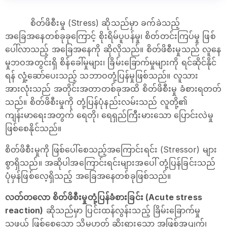
စိတ်ဖိစီးမှု (Stress) ဆိုသည်မှာ ခက်ခဲသည့်
အခြေအနေတစ်ခုခုကြောင့် စိုးရိမ်ပူပန်မှု၊ စိတ်တင်းကြပ်မှု ဖြစ်
ပေါ်လာသည့် အခြေအနေကို ဆိုလိုသည်။ စိတ်ဖိစီးမှုသည် လူနေ
မှုဘဝအတွင်းရှိ စိန်ခေါ်မှုများ၊ ခြိမ်းခြောက်မှုများကို ရင်ဆိုင်နိုင်
ရန် လှုံ့ဆော်ပေးသည့် သဘာဝတုံ့ပြန်မှုဖြစ်သည်။ လူသား
အားလုံးသည် အတိုင်းအတာတစ်ခုအထိ စိတ်ဖိစီးမှု ခံစားရတတ်
သည်။ စိတ်ဖိစီးမှုကို တုံ့ပြန်ပုံနည်းလမ်းသည် လူတို့၏
ကျန်းမာရေးအတွက် ရေတို၊ ရေရှည်ကြီးမားသော ပြောင်းလဲမှု
ဖြစ်စေနိုင်သည်။
စိတ်ဖိစီးမှုကို ဖြစ်ပေါ်စေသည့်အကြောင်းရင်း (Stressor) များ
စွာရှိသည်။ အဆိုပါအကြောင်းရင်းများအပေါ် တုံ့ပြန်ခြင်းသည်
ပုံမှန်ဖြစ်လေ့ရှိသည့် အခြေအနေတစ်ခုဖြစ်သည်။
လတ်တလော စိတ်ဖိစီးမှုတုံ့ပြန်ခံစားခြင်း (Acute stress
reaction)
ဆိုသည်မှာ ပြင်းထန်လွန်းသည့် ခြိမ်းခြောက်မှု
သဖွယ် ဖြစ်စေသော သို့မဟုတ် ဆိုးရွားသော အဖြစ်အပျက်၊