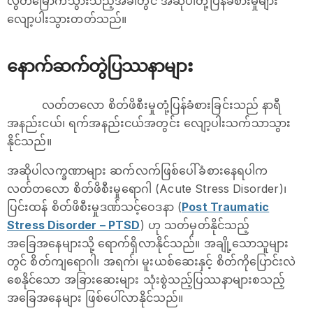
လွတ်မြောက်သွားသည့်အခါတွင် အဆိုပါတုံ့ပြန်ခံစားမှုများ
လျော့ပါးသွားတတ်သည်။
နောက်ဆက်တွဲပြဿနာများ
လတ်တလော စိတ်ဖိစီးမှုတုံ့ပြန်ခံစားခြင်းသည် နာရီ
အနည်းငယ်၊ ရက်အနည်းငယ်အတွင်း လျော့ပါးသက်သာသွား
နိုင်သည်။
အဆိုပါလက္ခဏာများ ဆက်လက်ဖြစ်ပေါ်ခံစားနေရပါက
လတ်တလော စိတ်ဖိစီးမှုရောဂါ (Acute Stress Disorder)၊
ပြင်းထန် စိတ်ဖိစီးမှုဒဏ်သင့်ဝေဒနာ (
Post Traumatic
Stress Disorder – PTSD
) ဟု သတ်မှတ်နိုင်သည့်
အခြေအနေများသို့ ရောက်ရှိလာနိုင်သည်။ အချို့သောသူများ
တွင် စိတ်ကျရောဂါ၊ အရက်၊ မူးယစ်ဆေးနှင့် စိတ်ကိုပြောင်းလဲ
စေနိုင်သော အခြားဆေးများ သုံးစွဲသည့်ပြဿနာများစသည့်
အခြေအနေများ ဖြစ်ပေါ်လာနိုင်သည်။