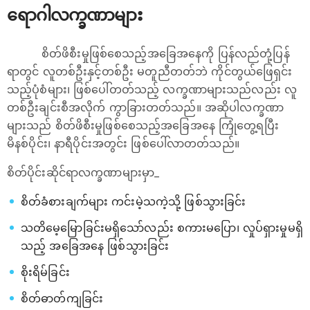
ရောဂါလက္ခဏာများ
စိတ်ဖိစီးမှုဖြစ်စေသည့်အခြေအနေကို ပြန်လည်တုံ့ပြန်
ရာတွင် လူတစ်ဦးနှင့်တစ်ဦး မတူညီတတ်ဘဲ ကိုင်တွယ်ဖြေရှင်း
သည့်ပုံစံများ၊ ဖြစ်ပေါ်တတ်သည့် လက္ခဏာများသည်လည်း လူ
တစ်ဦးချင်းစီအလိုက် ကွာခြားတတ်သည်။ အဆိုပါလက္ခဏာ
များသည် စိတ်ဖိစီးမှုဖြစ်စေသည့်အခြေအနေ ကြုံတွေ့ရပြီး
မိနစ်ပိုင်း၊ နာရီပိုင်းအတွင်း ဖြစ်ပေါ်လာတတ်သည်။
စိတ်ပိုင်းဆိုင်ရာလက္ခဏာများမှာ_
စိတ်ခံစားချက်များ ကင်းမဲ့သကဲ့သို့ ဖြစ်သွားခြင်း
သတိမေ့မြောခြင်းမရှိသော်လည်း စကားမပြော၊ လှုပ်ရှားမှုမရှိ
သည့် အခြေအနေ ဖြစ်သွားခြင်း
စိုးရိမ်ခြင်း
စိတ်ဓာတ်ကျခြင်း