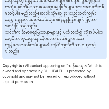
ဆရာဝန်နှင့် ကျန်းမာရေးဝန်ထမ်းများ၏ ရောဂါရှာဖွေခြင်း၊
ကုထုံး၊ နှစ်သိမ့်ပညာပေးဆွေးနွေးခြင်းများအား အစားထိုးရန်
မသင့်ပါ။ မည်သည့်ဆေးဝါးကိုမဆို နားလည်တတ်ကျွမ်း
သည့် ကျန်းမာရေးဝန်ထမ်းများ၏ ညွှန်ကြားချက်ဖြင့်သာ
အသုံးပြုသင့်သည်။
သင်၏ကျန်းမာရေးပြဿနာများနှင့် ပတ်သက်၍ လိုအပ်ပါက
သင့်မိသားစုဆရာဝန် သို့မဟုတ် တတ်ကျွမ်းသော
ကျန်းမာရေးဝန်ထမ်းများ၏ အကြံဉာဏ်ကိုသာ ရယူသင့်
ပါသည်။
Copyrights :
All content appearing on “ကျန်းမာသုတ”which is
owned and operated by CLL HEALTH, is protected by
copyright and may not be reused or reproduced without
explicit permission.