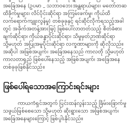
အခြေအနေ (ဥပမာ _ သဘာဝဘေးအန္တရာယ်များ၊ မတော်တဆ
ထိခိုက်မှုများ၊ လိင်ပိုင်းဆိုင်ရာ အကြမ်းဖက်မှု၊ ကိုယ်ထိ
လက်ရောက်ကျူးလွန်မှု) တစ်ခုခုနှင့် ရင်ဆိုင်လိုက်ရသည့်အခါ
တွင် အခိုက်အတန့်အားဖြင့် ဖြစ်ပေါ်လာတတ်သည့် စိတ်ခံစား
ချက်ဆိုင်ရာ၊ ကိုယ်ခန္ဓာပိုင်းဆိုင်ရာ၊ သိမှုမှတ်ဉာဏ်ဆိုင်ရာ
သို့မဟုတ် အပြုအမူပိုင်းဆိုင်ရာ လက္ခဏာများကို ဆိုလိုသည်။
အဆိုပါ အဖြစ်အပျက်၊ အခြေအနေသည် ကာလတို သို့မဟုတ်
ကာလတာရှည် ဖြစ်ပေါ်နေသည့် အဖြစ်အပျက်၊ အခြေအနေ
တစ်ခုခုဖြစ်နိုင်သည်။
ဖြစ်ပေါ်ရသောအကြောင်းရင်းများ
ကာယကံရှင်အတွက် ပြင်းထန်လွန်းသည့် ခြိမ်းခြောက်မှု
သဖွယ်ဖြစ်စေသော သို့မဟုတ် ဆိုးရွားသော အဖြစ်အပျက်၊
အခြေအနေများကြောင့် ဖြစ်ပွါးနိုင်သည်။