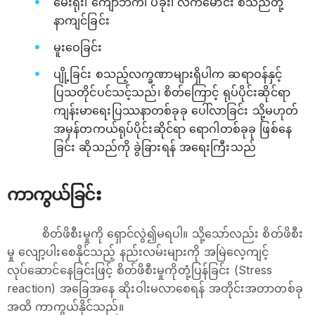
မေးရိုး၊ ကျောဘက်၊ ပခုံး၊ လက်မောင်း စသည်တို့
နာကျင်ခြင်း
မူးဝေခြင်း
ပျို့ခြင်း စသည့်လက္ခဏာများရှိပါက ဆရာဝန်နှင့်
ပြသတိုင်ပင်သင့်သည်၊ စိတ်ကြောင့် ရုပ်ပိုင်းဆိုင်ရာ
ကျန်းမာရေးပြဿနာတစ်ခုခု ပေါ်လာခြင်း သို့မဟုတ်
အမှန်တကယ်ရုပ်ပိုင်းဆိုင်ရာ ရောဂါတစ်ခုခု ဖြစ်နေ
ခြင်း ဆိုသည်ကို ခွဲခြားရန် အရေးကြီးသည်
ကာကွယ်ခြင်း
စိတ်ဖိစီးမှုကို ရှောင်လွဲ၍မရပါ။ သို့သော်လည်း စိတ်ဖိစီး
မှု လျော့ပါးစေနိုင်သည့် နည်းလမ်းများကို အမြဲလေ့ကျင့်
လုပ်ဆောင်နေခြင်းဖြင့် စိတ်ဖိစီးမှုကိုတုံ့ပြန်ခြင်း (Stress
reaction) အခြေအနေ ဆိုးဝါးမလာစေရန် အတိုင်းအတာတစ်ခု
အထိ ကာကွယ်နိုင်သည်။