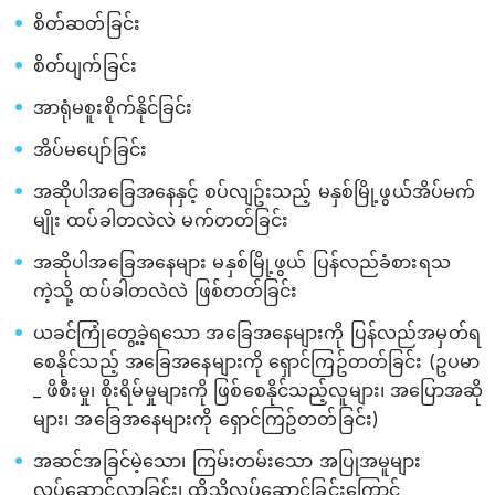
စိတ်ဆတ်ခြင်း
စိတ်ပျက်ခြင်း
အာရုံမစူးစိုက်နိုင်ခြင်း
အိပ်မပျော်ခြင်း
အဆိုပါအခြေအနေနှင့် စပ်လျဥ်းသည့် မနှစ်မြို့ဖွယ်အိပ်မက်
မျိုး ထပ်ခါတလဲလဲ မက်တတ်ခြင်း
အဆိုပါအခြေအနေများ မနှစ်မြို့ဖွယ် ပြန်လည်ခံစားရသ
ကဲ့သို့ ထပ်ခါတလဲလဲ ဖြစ်တတ်ခြင်း
ယခင်ကြုံတွေ့ခဲ့ရသော အခြေအနေများကို ပြန်လည်အမှတ်ရ
စေနိုင်သည့် အခြေအနေများကို ရှောင်ကြဥ်တတ်ခြင်း (ဥပမာ
_ ဖိစီးမှု၊ စိုးရိမ်မှုများကို ဖြစ်စေနိုင်သည့်လူများ၊ အပြောအဆို
များ၊ အခြေအနေများကို ရှောင်ကြဥ်တတ်ခြင်း)
အဆင်အခြင်မဲ့သော၊ ကြမ်းတမ်းသော အပြုအမူများ
လုပ်ဆောင်လာခြင်း၊ ထိုသို့လုပ်ဆောင်ခြင်းကြောင့်