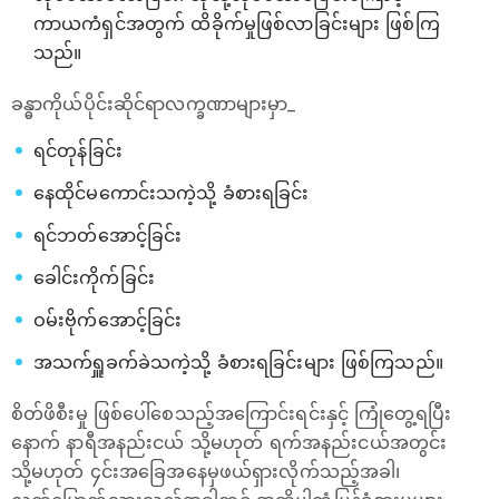
ကာယကံရှင်အတွက် ထိခိုက်မှုဖြစ်လာခြင်းများ ဖြစ်ကြ
သည်။
ခန္ဓာကိုယ်ပိုင်းဆိုင်ရာလက္ခဏာများမှာ_
ရင်တုန်ခြင်း
နေထိုင်မကောင်းသကဲ့သို့ ခံစားရခြင်း
ရင်ဘတ်အောင့်ခြင်း
ခေါင်းကိုက်ခြင်း
ဝမ်းဗိုက်အောင့်ခြင်း
အသက်ရှူခက်ခဲသကဲ့သို့ ခံစားရခြင်းများ ဖြစ်ကြသည်။
စိတ်ဖိစီးမှု ဖြစ်ပေါ်စေသည့်အကြောင်းရင်းနှင့် ကြုံတွေ့ရပြီး
နောက် နာရီအနည်းငယ် သို့မဟုတ် ရက်အနည်းငယ်အတွင်း
သို့မဟုတ် ၄င်းအခြေအနေမှဖယ်ရှားလိုက်သည့်အခါ၊