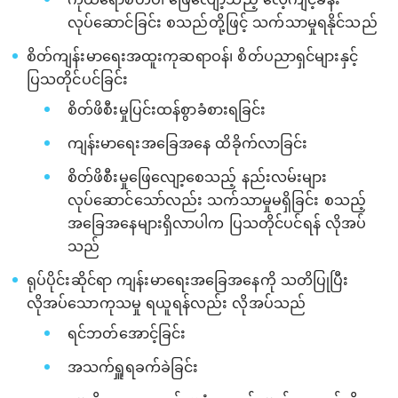
လုပ်ဆောင်ခြင်း စသည်တို့ဖြင့် သက်သာမှုရနိုင်သည်
စိတ်ကျန်းမာရေးအထူးကုဆရာဝန်၊ စိတ်ပညာရှင်များနှင့်
ပြသတိုင်ပင်ခြင်း
စိတ်ဖိစီးမှုပြင်းထန်စွာခံစားရခြင်း
ကျန်းမာရေးအခြေအနေ ထိခိုက်လာခြင်း
စိတ်ဖိစီးမှုဖြေလျော့စေသည့် နည်းလမ်းများ
လုပ်ဆောင်သော်လည်း သက်သာမှုမရှိခြင်း စသည့်
အခြေအနေများရှိလာပါက ပြသတိုင်ပင်ရန် လိုအပ်
သည်
ရုပ်ပိုင်းဆိုင်ရာ ကျန်းမာရေးအခြေအနေကို သတိပြုပြီး
လိုအပ်သောကုသမှု ရယူရန်လည်း လိုအပ်သည်
ရင်ဘတ်အောင့်ခြင်း
အသက်ရှူရခက်ခဲခြင်း