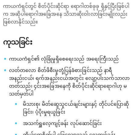
ကာယကံရှင်တွင် စိတ်ပိုင်းဆိုင်ရာ ရောဂါတစ်ခုခု ရှိနှင့်ပြီးဖြစ်ပါ
က အဆိုပါရောဂါအခြေအနေ သိသာဆိုးဝါးလာခြင်းမျိုးလည်း
ဖြစ်လာနိုင်သည်။
ကုသခြင်း
ကာယကံရှင်၏ လုံခြုံမှုရှိစေရေးသည် အရေးကြီးသည်
လတ်တလော စိတ်ဖိစီးမှုတုံ့ပြန်ခံစားခြင်းသည် နာရီ
အနည်းငယ်၊ ရက်အနည်းငယ်အတွင်း လျော့ပါးသက်သာလာ
တတ်သည်၊ ၄င်းအခြေအနေကို စိတ်ပိုင်းဆိုင်ရာရောဂါဟု မ
သတ်မှတ်ပါ
မိသားစု၊ မိတ်ဆွေသူငယ်ချင်းများနှင့် တိုင်ပင်ပြောဆို
ခြင်း၊ ပံ့ပိုးမှုရယူခြင်း
အသက်ရှူလေ့ကျင့်ခန်း လုပ်ဆောင်ခြင်း
ကိုယ်ရောစိတ်ပါ ဖြေလျော့သည့် လေ့ကျင့်ခန်း