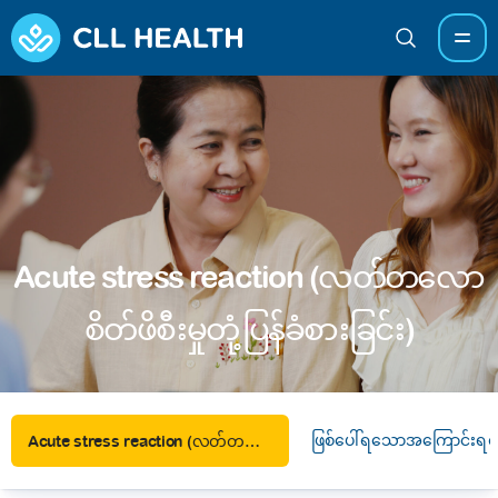
Acute stress reaction (လတ်တလော
စိတ်ဖိစီးမှုတုံ့ပြန်ခံစားခြင်း)
ဖြစ်ပေါ်ရသောအကြောင်းရင်
Acute stress reaction (လတ်တလောစိတ်ဖိစီးမှုတုံ့ပြန်ခံစားခြင်း)