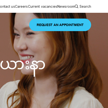
ontact us
Careers
Current vacancies
Newsroom
Search
REQUEST AN APPOINTMENT
ouncements
 services
Featured article
ဝဲယားနာ
 comprehensive interdisciplinary
stage of life
are
inic
and continuing health care from prenatal
es, coordinating with specialists as
e Facility Inaugurated in Yangon for
amilies