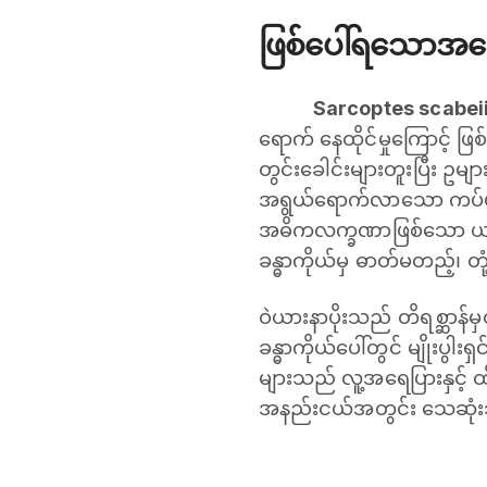
ဖြစ်ပေါ်ရသောအကြ
Sarcoptes scabei
ရောက် နေထိုင်မှုကြောင့် 
တွင်းခေါင်းများတူးပြီး ဥ
အရွယ်ရောက်လာသော ကပ်ပါး
အဓိကလက္ခဏာဖြစ်သော ယား
ခန္ဓာကိုယ်မှ ဓာတ်မတည့်၊ တု
ဝဲယားနာပိုးသည် တိရစ္ဆာန်မ
ခန္ဓာကိုယ်ပေါ်တွင် မျိုးပွါး
များသည် လူ့အရေပြားနှင့် ထိ
အနည်းငယ်အတွင်း သေဆုံ