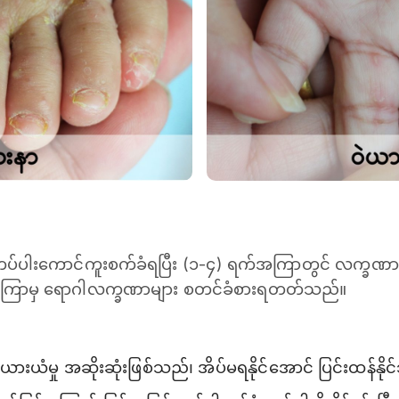
ကပ်ပါးကောင်ကူးစက်ခံရပြီး (၁-၄) ရက်အကြာတွင် လက္ခဏာစ
တ်ကြာမှ ရောဂါလက္ခဏာများ စတင်ခံစားရတတ်သည်။
းယံမှု အဆိုးဆုံးဖြစ်သည်၊ အိပ်မရနိုင်အောင် ပြင်းထန်နို