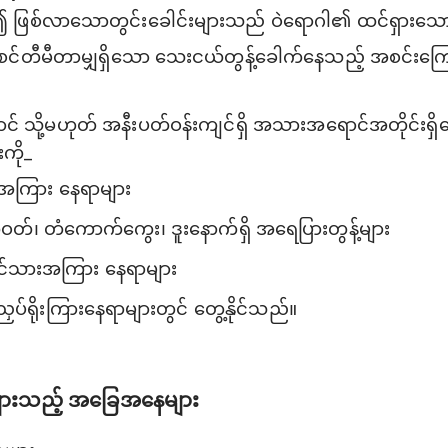
၍ ဖြစ်လာသောတွင်းခေါင်းများသည် ဝဲရောဂါ၏ ထင်ရှားသ
စင်တီမီတာမျှရှိသော သေးငယ်တွန့်ခေါက်နေသည့် အစင်းကြေ
ာင် သို့မဟုတ် အနီးပတ်ဝန်းကျင်ရှိ အသားအရောင်အတိုင်းရှ
းကို_
အကြား နေရာများ
်၊ တံကောက်ကွေး၊ ဒူးနောက်ရှိ အရေပြားတွန့်များ
 ရင်သားအကြား နေရာများ
ပ်ရိုးကြားနေရာများတွင် တွေ့နိုင်သည်။
များသည့် အခြေအနေများ