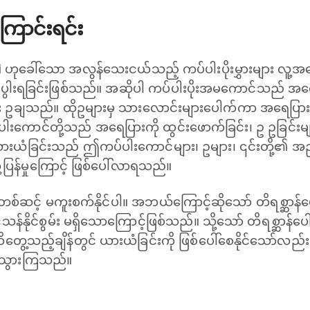
ောင်းရင်း
i
ဟုခေါ်သော အလွန်သေးငယ်သည့် ကပ်ပါးပိုးမွှားများ လူ့အရေ
ဖြစ်ပွါးရခြင်းဖြစ်သည်။ အဆိုပါ ကပ်ပါးပိုးအမကောင်သည် အ
များ ဥချသည်။ ထိုဥများမှ သားလောင်းများပေါက်ကာ အရေပြာ
ကောင်တို့သည် အရေပြားကို ထွင်းဖောက်ခြင်း၊ ဥ ဥခြင်း
ယံခြင်းသည် ဤကပ်ပါးကောင်များ၊ ဥများ၊ ၎င်းတို့၏ အ
ံ့ပြန်မှုကြောင့် ဖြစ်ပေါ်လာရသည်။
ှတစ်ဆင့် မကူးစက်နိုင်ပါ။ အဘယ်ကြောင့်ဆိုသော် တိရစ္ဆာန်ပေ
ရှင်သန်နိုင်စွမ်း မရှိသောကြောင့်ဖြစ်သည်။ သို့သော် တိရစ္ဆာန်ပေ
တွေ့သည့်ချိန်တွင် ယားယံခြင်းကို ဖြစ်ပေါ်စေနိုင်သော်လည်း
းသွားကြသည်။