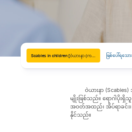
News
Drugs and Supplements
Rehabilitation
Health 
Laboratories
Accurate and reliable diagnostic testing services
Healthy Lifestyles
Medical travel offices
One-stop medical referral services
ဖြစ်ပေါ်ရသော
Scabies in children [ဝဲယားနာ (ကလေး)]
ဝဲယားနာ (Scabies
မျိုးဖြစ်သည်။ ရောဂါပိုးရှိသ
အဝတ်အထည်၊ အိပ်ရာခင်း၊ စ
နိုင်သည်။