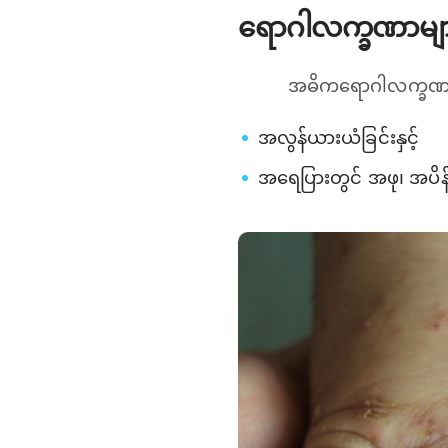
ရောဂါလက္ခဏာမျ
အဓိကရောဂါလက္ခဏာ 
အလွန်ယားယံခြင်းနှင့်
အရေပြားတွင် အဖု၊ အပိန့