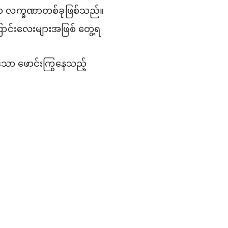
ော လက္ခဏာတစ်ခုဖြစ်သည်။
ာင်းလေးများအဖြစ် တွေ့ရ
ိသော ဖောင်းကြွနေသည့်