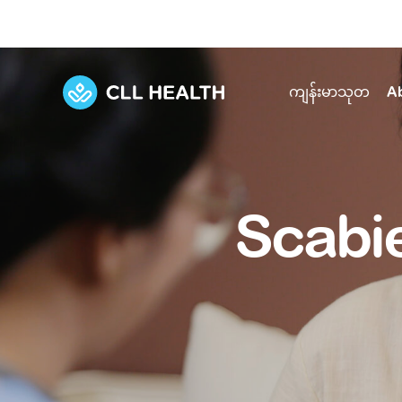
ကျန်းမာသုတ
A
Explore Services
Our Facilities
View all health articles
About us
Scabie
Discover our commitment to transforming h
Comprehensive care for your health and 
Comprehensive care for your health and 
Emergencies
Our history
Diseases and Conditions
Primary care
Our polyclinics
Develo
Quality primary and specialty care near you
Symptoms
Careers
Immunisation
Diagnos
Our clinics
Tests and Procedures
Digestive care
Fertilit
Diagnostics and treatment in one place