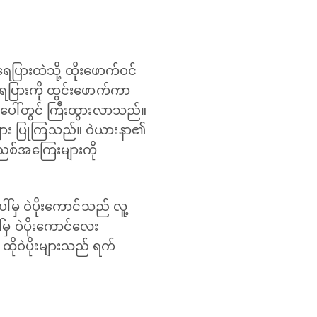
ပြားထဲသို့ ထိုးဖောက်ဝင်
ရေပြားကို ထွင်းဖောက်ကာ
းပေါ်တွင် ကြီးထွားလာသည်။
များ ပြုကြသည်။ ဝဲယားနာ၏
ညစ်အကြေးများကို
ါ်မှ ဝဲပိုးကောင်သည် လူ့
ါ်မှ ဝဲပိုးကောင်လေး
 ထိုဝဲပိုးများသည် ရက်