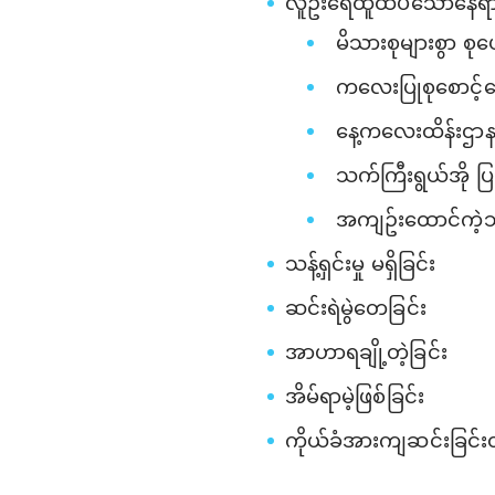
လူဦးရေထူထပ်သောနေရာ
မိသားစုများစွာ စုပ
ကလေးပြုစုစောင့်ရ
နေ့ကလေးထိန်းဌာန
သက်ကြီးရွယ်အို ပြ
အကျဥ်းထောင်ကဲ့သိ
သန့်ရှင်းမှု မရှိခြင်း
ဆင်းရဲမွဲတေခြင်း
အာဟာရချို့တဲ့ခြင်း
အိမ်ရာမဲ့ဖြစ်ခြင်း
ကိုယ်ခံအားကျဆင်းခြင်းတိ