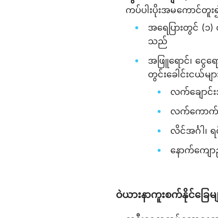
ကပ်ပါးပိုးအမကောင်တူး
အရေပြားတွင် (၁) 
သည်
အဖြူရောင်၊ ငွေရေ
တွင်းခေါင်းငယ်မျာ
လက်ချောင်း
လက်ကောက်ဝတ
လိင်အင်္ဂါ၊
နောက်ကျောညှ
ဝဲယားနာကူးစက်နိုင်ခြေ