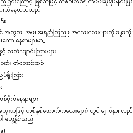
ခြင်းကြောင့် ဖြစ်သဖြင့် တစ်ခါတစ်ရံ ကပ်ပါးပိုးနှိမ်နင
ားယံနေတတ်သည်
င်း
ာင် အကွက်၊ အဖု၊ အရည်ကြည်ဖု အသေးလေးများကို ခန္ဓာကိုယ်
ျားသော နေရာများမှာ_
ှင့် လက်ချောင်းကြားများ
တ်၊ တံတောင်ဆစ်
ညှပ်ရိုးကြား
ီး
်တစ်ဝိုက်နေရာများ
းသဖြင့် တစ်နှစ်အောက်ကလေးများ) တွင် မျက်နှာ၊ လည်ပင
ါ တွေ့နိုင်သည်။
ws)