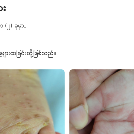
ား
(၂) ခုမှာ_
်များထခြင်းတို့ဖြစ်သည်။