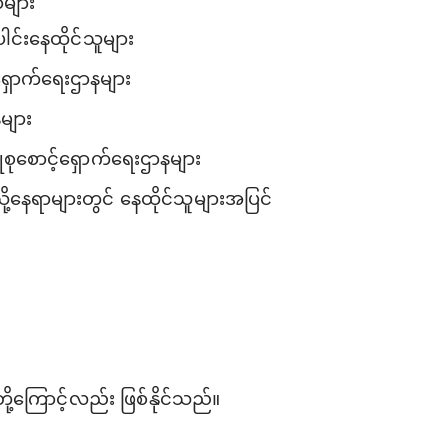
များ
ေါင်းနေထိုင်သူများ
ှောက်ရေးဌာနများ
များ
ုစုစောင့်ရှောက်ရေးဌာနများ
ု့နေရာများတွင် နေထိုင်သူများအပြင်
ု့ကြောင့်လည်း ဖြစ်နိုင်သည်။