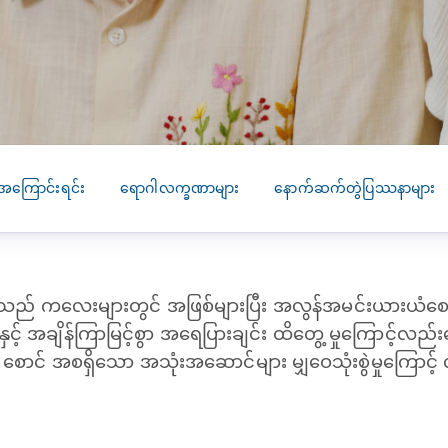
SEARCH
screening
PRESS RELEASE
16 JAN 2026
CLL HEALTH
Strengthens
Presence in Upp
Myanmar Throu
အကြောင်းရင်း
ရောဂါလက္ခဏာများ
နောက်ဆက်တွဲပြဿနာများ
Acquisition of In
Phyu Laboratory
Clinic
) သည် ကလေးများတွင် အဖြစ်များပြီး အလွန်အမင်းယားယံ
Yangon, Myanmar, 
January 2026 — CL
ူနှင့် အချိန်ကြာမြင့်စွာ အရေပြားချင်း ထိတွေ့ မှုကြောင့်လည်
HEALTH is pleased t
ောင် အစရှိသော အသုံးအဆောင်များ မျှဝေသုံးစွဲမှုကြောင့
announce the...