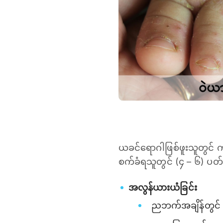
ယခင်ရောဂါဖြစ်ဖူးသူတွင် 
စက်ခံရသူတွင် (၄ – ၆) ပ
အလွန်ယားယံခြင်း
ညဘက်အချိန်တွင် ယာ