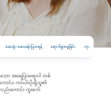
PRESS RELEASE
29 AUG 2024
DISEASES AND CONDITIONS
CLL HEALTH unveils
22 APR 2026
Shin Saw Pu Clinic in
Melioidosis (မယ်လီယွိုက်ဒိုး
Yangon, advancing
er
ဆစ် ပြင်းထန်ကူးစက်ရောဂါ)
primary care
gh
ဆေးရုံ၊ ဆေးခန်းပြသရန်
ရောဂါရှာဖွေခြင်း
ကုသခြင်း
က
services
ဘက်တီးရီးယားပိုးကြောင့်ဖြစ်သော မယ်
gyin
လီယွိုက်ဒိုးဆစ် ပြင်းထန်
 and
Yangon, Myanmar, 29
ကူးစက်ရောဂါ...
August 2024 — CLL
HEALTH is delighted to
စေသော အရေပြားရောဂါ တစ်
8
announce the...
L
းကောင်း၊ ကပ်ပါးပိုးရှိသူ၏
o
် လည်းကောင်း ကူးစက်