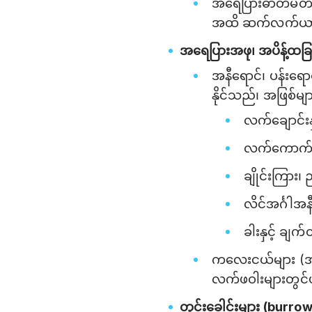
အရေပြားဓာတ်မတည့်
အထိ ဆက်လက်ယ
အရေပြားအဖု၊ အပိန့်ထခြ
အနီရောင်၊ ပန်းရေ
နိုင်သည်၊ အဖြစ်မ
လက်ချောင်းန
လက်ကောက်ဝ
ချိုင်းကြား၊ 
လိင်အင်္ဂါအန
ခါးနှင့် ချက
ကလေးငယ်များ (အထူ
လက်ဖဝါးများတွင်ပ
တွင်းခေါင်းများ (burro