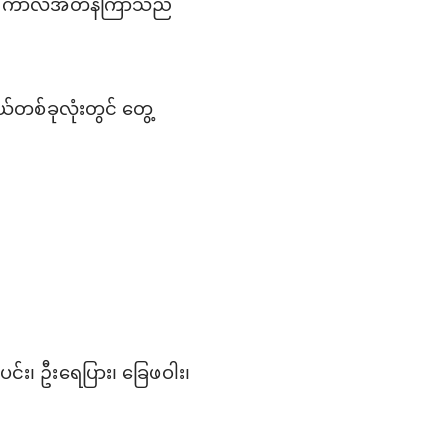
်းပြီး ကာလအတန်ကြာသည်
တစ်ခုလုံးတွင် တွေ့
်း၊ ဦးရေပြား၊ ခြေဖဝါး၊