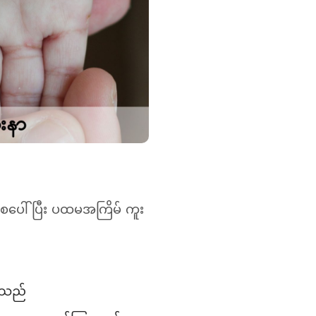
ပေါ် ပြီး ပထမအကြိမ် ကူး
င်သည်