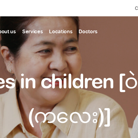
C
bout us
Services
Locations
Doctors
Find Health articles by first letter
News & Ann
Our clinics
Our featured
s in children [
ealthcare
A
B
C
D
E
F
G
H
I
J
K
well-being
well-being
Dedicated to providing
Trusted care for every 
L
M
N
O
P
Q
R
S
T
U
V
healthcare services
W
X
Y
Z
#
Primary c
pmental screening
Shin Saw Pu Cl
(ကလေး)]
Comprehensive 
Or search by keyword
tics
to elderly stag
A Top-Tier Primary Car
needed
Local and Expatriate F
ALL ARTICLES
y care