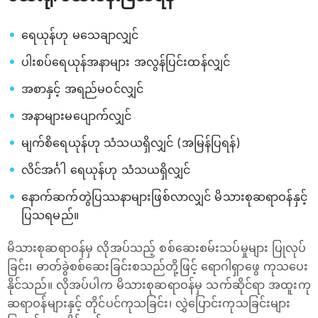
ရေယုန်ဟု မသေချာလျှင်
ပါးစပ်ရေယုန်အနာများ အလွန်ပြင်းထန်လျှင်
အစာနှင့် အရည်မဝင်လျှင်
အနာများမပျောက်လျှင်
မျက်စိရေယုန်ဟု သံသယရှိလျှင် (အမြန်ပြရန်)
လိင်အင်္ဂါ ရေယုန်ဟု သံသယရှိလျှင်
နောက်ဆက်တွဲပြဿနာများဖြစ်လာလျှင် မိသားစုဆရာဝန်နှင့်
ပြသရမည်။
မိသားစုဆရာဝန်မှ လိုအပ်သည့် စစ်ဆေးစမ်းသပ်မှုများ ပြုလုပ်
ခြင်း၊ ဓာတ်ခွဲစစ်ဆေးခြင်းစသည်တို့ဖြင့် ရောဂါရှာ‌ဖွေ ကုသပေး
နိုင်သည်။ လိုအပ်ပါက မိသားစုဆရာဝန်မှ သက်ဆိုင်ရာ အထူးကု
ဆရာဝန်များနှင့် တိုင်ပင်ကုသခြင်း၊​ လွှဲပြောင်းကုသခြင်းများ