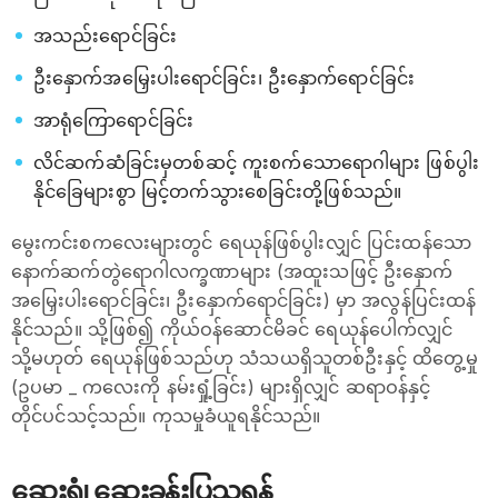
အသည်းရောင်ခြင်း
ဦးနှောက်အမြှေးပါးရောင်ခြင်း၊ ဦးနှောက်ရောင်ခြင်း
အာရုံကြောရောင်ခြင်း
လိင်ဆက်ဆံခြင်းမှတစ်ဆင့် ကူးစက်သောရောဂါများ ဖြစ်ပွါး
နိုင်ခြေများစွာ မြင့်တက်သွားစေခြင်းတို့ဖြစ်သည်။
မွေးကင်းစကလေးများတွင် ရေယုန်ဖြစ်ပွါးလျှင် ပြင်းထန်သော
နောက်ဆက်တွဲရောဂါလက္ခဏာများ (အထူးသဖြင့် ဦးနှောက်
အမြှေးပါးရောင်ခြင်း၊ ဦးနှောက်ရောင်ခြင်း) မှာ အလွန်ပြင်းထန်
နိုင်သည်။ သို့ဖြစ်၍ ကိုယ်ဝန်ဆောင်မိခင် ရေယုန်ပေါက်လျှင်
သို့မဟုတ် ရေယုန်ဖြစ်သည်ဟု သံသယရှိသူတစ်ဦးနှင့် ထိတွေ့မှု
(ဥပမာ _ ကလေးကို နမ်းရှုံ့ခြင်း) များရှိလျှင် ဆရာဝန်နှင့်
တိုင်ပင်သင့်သည်။ ကုသမှုခံယူရနိုင်သည်။
ဆေးရုံ၊ ဆေးခန်းပြသရန်