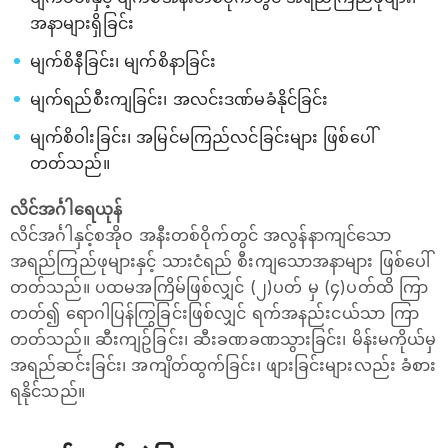
အနာများရှိခြင်း
မျက်စိနီခြင်း၊ မျက်စိနာခြင်း
မျက်ရည်စီးကျခြင်း၊ အလင်းဒဏ်မခံနိုင်ခြင်း
မျက်စိဝါးခြင်း၊ အမြင်မကြည်လင်ခြင်းများ ဖြစ်ပေါ်
တတ်သည်။
လိင်အင်္ဂါရေယုန်
လိင်အင်္ဂါနှင့်စအိုဝ အနီးတစ်ဝိုက်တွင် အလွန်နာကျင်သော
အရည်ကြည်ဖုများနှင့် သားငံရည် စီးကျသောအနာများ ဖြစ်ပေါ်
တတ်သည်။ ပထမအကြိမ်ဖြစ်လျှင် (၂)ပတ် မှ (၄)ပတ်ထိ ကြာ
တတ်၍ ရောဂါပြန်ကြွခြင်းဖြစ်လျှင် ရက်အနည်းငယ်သာ ကြာ
တတ်သည်။ ဆီးကျဥ်ခြင်း၊ ဆီးခဏခဏသွားခြင်း၊ မိန်းမကိုယ်မှ
အရည်ဆင်းခြင်း၊ အကျိတ်ထွက်ခြင်း၊ ဖျားခြင်းများလည်း ခံစား
ရနိုင်သည်။