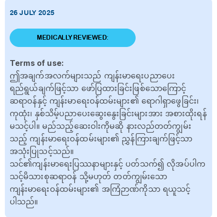
26 JULY 2025
MEDICALLY REVIEWED:
Terms of use:
ဤအချက်အလက်များသည် ကျန်းမာရေးပညာပေး
ရည်ရွယ်ချက်ဖြင့်သာ ဖော်ပြထားခြင်းဖြစ်သောကြောင့်
ဆရာဝန်နှင့် ကျန်းမာရေးဝန်ထမ်းများ၏ ရောဂါရှာဖွေခြင်း၊
ကုထုံး၊ နှစ်သိမ့်ပညာပေးဆွေးနွေးခြင်းများအား အစားထိုးရန်
မသင့်ပါ။ မည်သည့်ဆေးဝါးကိုမဆို နားလည်တတ်ကျွမ်း
သည့် ကျန်းမာရေးဝန်ထမ်းများ၏ ညွှန်ကြားချက်ဖြင့်သာ
အသုံးပြုသင့်သည်။
သင်၏ကျန်းမာရေးပြဿနာများနှင့် ပတ်သက်၍ လိုအပ်ပါက
သင့်မိသားစုဆရာဝန် သို့မဟုတ် တတ်ကျွမ်းသော
ကျန်းမာရေးဝန်ထမ်းများ၏ အကြံဉာဏ်ကိုသာ ရယူသင့်
ပါသည်။