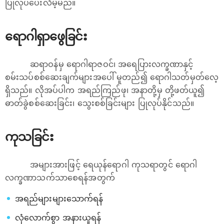
ပြုလုပ်ပေးလိမ့်မည်။
ရောဂါရှာဖွေခြင်း
ဆရာဝန်မှ ရောဂါရာဇဝင်၊ အရေပြားလက္ခဏာနှင့်
စမ်းသပ်စစ်ဆေးချက်များအပေါ် မူတည်၍ ရောဂါသတ်မှတ်လေ့
ရှိသည်။ လိုအပ်ပါက အရည်ကြည်ဖု၊ အနာတို့မှ တို့ဖတ်ယူ၍
ဓာတ်ခွဲစစ်ဆေးခြင်း၊ သွေးစစ်ခြင်းများ ပြုလုပ်နိုင်သည်။
ကုသခြင်း
အများအားဖြင့် ရေယုန်ရောဂါ ကုသရာတွင် ရောဂါ
လက္ခဏာသက်သာစေရန်အတွက်
အရည်များများသောက်ရန်
လုံလောက်စွာ အနားယူရန်