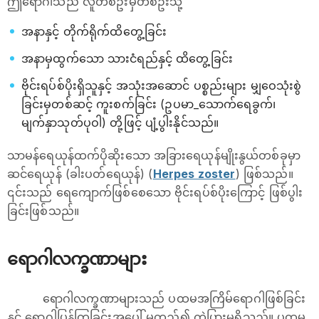
ဤရောဂါသည် လူတစ်ဦးမှတစ်ဦးသို့
အနာနှင့် တိုက်ရိုက်ထိတွေ့ခြင်း
အနာမှထွက်သော သားငံရည်နှင့် ထိတွေ့ခြင်း
ဗိုင်းရပ်စ်ပိုးရှိသူနှင့် အသုံးအဆောင် ပစ္စည်းများ မျှဝေသုံးစွဲ
ခြင်းမှတစ်ဆင့် ကူးစက်ခြင်း (ဥပမာ_သောက်ရေခွက်၊
မျက်နှာသုတ်ပုဝါ) တို့ဖြင့် ပျံ့ပွါးနိုင်သည်။
‌သာမန်ရေယုန်ထက်ပိုဆိုးသော အခြားရေယုန်မျိုးနွယ်တစ်ခုမှာ
ဆင်ရေယုန် (ခါးပတ်ရေယုန်) (
Herpes zoster
) ဖြစ်သည်။
၎င်းသည် ရေကျောက်ဖြစ်စေသော ဗိုင်းရပ်စ်ပိုးကြောင့် ဖြစ်ပွါး
ခြင်းဖြစ်သည်။
ရောဂါလက္ခဏာများ
ရောဂါလက္ခဏာများသည် ပထမအကြိမ်ရောဂါဖြစ်ခြင်း
နှင့် ရောဂါပြန်ကြွခြင်းအပေါ် မူတည်၍ ကွဲပြားမှုရှိသည်။ ပထမ