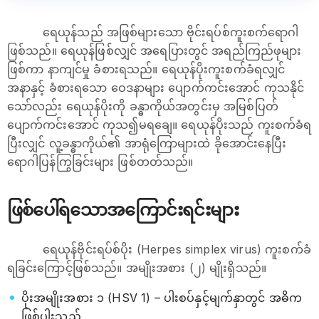
ရေယုန်သည် အဖြစ်များသော ဗိုင်းရပ်စ်ကူးစက်ရောဂါ
ဖြစ်သည်။ ရေယုန်ဖြစ်လျှင် အရေပြားတွင် အရည်ကြည်ဖုများ
ဖြစ်ကာ နာကျင်မှု ခံစားရသည်။ ရေယုန်ပိုးကူးစက်ခံရလျှင်
အနာနှင့် ခံစားရသော ဝေဒနာများ ပျောက်ကင်းအောင် ကုသနိုင်
သော်လည်း ရေယုန်ပိုးကို ခန္ဓာကိုယ်အတွင်းမှ အမြစ်ပြတ်
ပျောက်ကင်းအောင် ကုသ၍မရချေ။ ‌ရေယုန်ပိုးသည် ကူးစက်ခံရ
ပြီးလျှင် လူ့ခန္ဓာကိုယ်၏ အာရုံကြောများထဲ ခိုအောင်းနေပြီး
ရောဂါပြန်ကြွခြင်းများ ဖြစ်တတ်သည်။
ဖြစ်ပေါ်ရသောအကြောင်းရင်းများ
ရေယုန်ဗိုင်းရပ်စ်ပိုး (Herpes simplex virus) ကူးစက်ခံ
ရခြင်းကြောင့်ဖြစ်သည်။ အမျိုးအစား (၂) မျိုးရှိသည်။
ပိုးအမျိုးအစား ၁ (HSV 1) – ပါးစပ်နှင့်မျက်နှာတွင် အဓိက
ဖြစ်ပွါးသည်