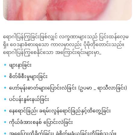
ရောဂါပြန်ကြွခြင်းဖြစ်လျှင် လက္ခဏာများသည် ပြင်းထန်လေ့မ
ရှိ။ ဝေဒနာခံစားရသော ကာလမှာလည်း ပိုမိုတိုတောင်းသည်။
ရောဂါပြန်ကြွစေနိုင်သော အကြောင်းရင်းများမှာ_
ဖျားနာခြင်း
စိတ်ဖိစီးမှုများခြင်း
ဟော်မုန်းဓာတ်များပြောင်းလဲခြင်း (ဥပမာ _ ရာသီလာခြင်း)
ပင်ပန်းနွမ်းနယ်ခြင်း
နေရောင်ခြည်၊ ခရမ်းလွန်ရောင်ခြည်နှင့်ထိတွေ့ခြင်း
ကိုယ်ခံအားစနစ် ပြောင်းလဲခြင်း
အရေပြားထိခိုက်ခြင်း၊ ခွဲစိတ်မှုခံယူခြင်းတို့ဖြစ်သည်။