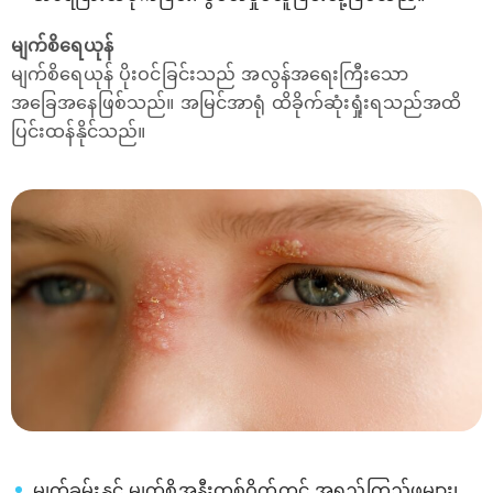
မျက်စိရေယုန်
မျက်စိရေယုန် ပိုးဝင်ခြင်းသည် အလွန်အရေးကြီးသော
အခြေအနေဖြစ်သည်။ အမြင်အာရုံ ထိခိုက်ဆုံးရှုံးရသည်အထိ
ပြင်းထန်နိုင်သည်။
မျက်ခမ်းနှင့် မျက်စိအနီးတစ်ဝိုက်တွင် အရည်ကြည်ဖုများ၊