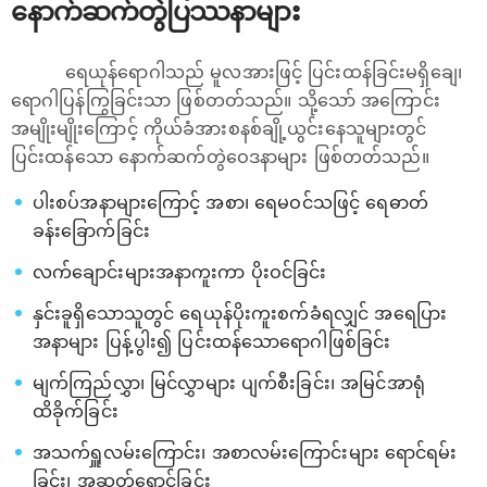
နောက်ဆက်တွဲပြဿနာများ
ရေယုန်ရောဂါသည် မူလအားဖြင့် ပြင်းထန်ခြင်းမရှိချေ၊
ရောဂါပြန်ကြွခြင်းသာ ဖြစ်တတ်သည်။ သို့သော် အကြောင်း
အမျိုးမျိုးကြောင့် ကိုယ်ခံအားစနစ်ချို့ယွင်းနေသူများတွင်
ပြင်းထန်သော နောက်ဆက်တွဲဝေဒနာများ ဖြစ်တတ်သည်။
ပါးစပ်အနာများကြောင့် အစာ၊ ရေမဝင်သဖြင့် ရေဓာတ်
ခန်းခြောက်ခြင်း
လက်ချောင်းများအနာကူးကာ ပိုးဝင်ခြင်း
နှင်းခူရှိသောသူတွင် ရေယုန်ပိုးကူးစက်ခံရလျှင် အရေပြား
အနာများ ပြန့်ပွါး၍ ပြင်းထန်သောရောဂါဖြစ်ခြင်း
မျက်ကြည်လွှာ၊ မြင်လွှာများ ပျက်စီးခြင်း၊ အမြင်အာရုံ
ထိခိုက်ခြင်း
အသက်ရှူလမ်းကြောင်း၊ အစာလမ်းကြောင်းများ ရောင်ရမ်း
ခြင်း၊ အဆုတ်ရောင်ခြင်း