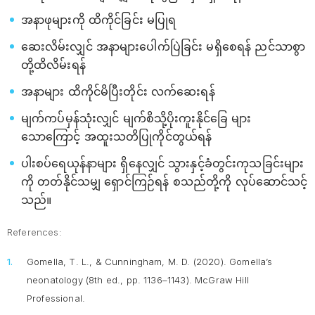
အနာဖုများကို ထိကိုင်ခြင်း မပြုရ
ဆေးလိမ်းလျှင် အနာများပေါက်ပြဲခြင်း မရှိစေရန် ညင်သာစွာ
တို့ထိလိမ်းရန်
အနာများ ထိကိုင်မိပြီးတိုင်း လက်ဆေးရန်
မျက်ကပ်မှန်သုံးလျှင် မျက်စိသို့ပိုးကူးနိုင်ခြေ များ
သောကြောင့် အထူးသတိပြုကိုင်တွယ်ရန်
ပါးစပ်ရေယုန်နာများ ရှိနေလျှင် သွားနှင့်ခံတွင်းကုသခြင်းများ
ကို တတ်နိုင်သမျှ ရှောင်ကြဉ်ရန် စသည်တို့ကို လုပ်ဆောင်သင့်
သည်။
References:
Gomella, T. L., & Cunningham, M. D. (2020).
Gomella’s
neonatology
(8th ed., pp. 1136–1143). McGraw Hill
Professional.