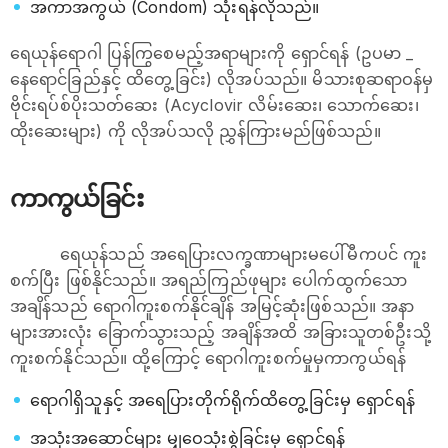
အကာအကွယ် (Condom) သုံးရန်လိုသည်။
ရေယုန်ရောဂါ ပြန်ကြွစေမည့်အရာများကို ရှောင်ရန် (ဥပမာ _
နေရောင်ခြည်နှင့် ထိတွေ့ခြင်း) လိုအပ်သည်။ မိသားစုဆရာဝန်မှ
ဗိုင်းရပ်စ်ပိုးသတ်ဆေး (Acyclovir လိမ်းဆေး၊ သောက်ဆေး၊
ထိုးဆေးများ) ကို လိုအပ်သလို ညွှန်ကြားမည်ဖြစ်သည်။
ကာကွယ်ခြင်း
ရေယုန်သည် အရေပြားလက္ခဏာများမပေါ်မီကပင် ကူး
စက်ပြီး ဖြစ်နိုင်သည်။ အရည်ကြည်ဖုများ ပေါက်ထွက်သော
အချိန်သည် ရောဂါကူးစက်နိုင်ချိန် အမြင့်ဆုံးဖြစ်သည်။ အနာ
များအားလုံး ခြောက်သွားသည့် အချိန်အထိ အခြားသူတစ်ဦးသို့
ကူးစက်နိုင်သည်။ ထို့ကြောင့် ရောဂါကူးစက်မှုမှကာကွယ်ရန်
ရောဂါရှိသူနှင့် အရေပြားတိုက်ရိုက်ထိတွေ့ခြင်းမှ ရှောင်ရန်
အသုံးအဆောင်များ မျှဝေသုံးစွဲခြင်းမှ ရှောင်ရန်