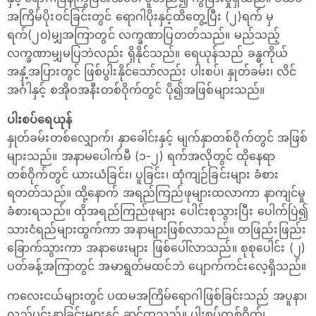
အကြိမ်ပိုးဝင်ခြင်းတွင် ရောဂါပိုးနှင့်ထိတွေ့ပြီး (၂)ရက် မှ
ရက်(၂၀)မျှအကြာတွင် လက္ခဏာပြတတ်သည်။ မည်သည့်
လက္ခဏာမျှမပြဘဲလည်း ရှိနိုင်သည်။ ရေယုန်သည် ခန္ဓကိုယ်
အနှံ့အပြားတွင် ဖြစ်ပွါးနိုင်သော်လည်း ပါးစပ်၊ နှုတ်ခမ်း၊ လိင်
အင်္ဂါနှင့် စအိုဝအနီးတစ်ဝိုက်တွင် ပို၍အဖြစ်များသည်။
ပါးစပ်ရေယုန်
နှုတ်ခမ်းတစ်လျှောက်၊ နှာခေါင်းနှင့် မျက်နှာတစ်ဝိုက်တွင် အဖြစ်
များသည်။ အနာမပေါက်မီ (၁-၂) ရက်အလိုတွင် ထိုနေရာ
တစ်ဝိုက်တွင် ယားယံခြင်း၊ ပူခြင်း၊ ထုံကျဉ်ခြင်းများ ခံစား
ရတတ်သည်။ ထို့နောက် အရည်ကြည်ဖုများထလာကာ နာကျင်မှု
ခံစားရသည်။ ထိုအရည်ကြည်ဖုများ ပေါင်းစုသွားပြီး ပေါက်ပြဲ၍
သားငံရည်များထွက်ကာ အနာများဖြစ်လာသည်။ တဖြည်းဖြည်း
ခြောက်သွားကာ အနာဖေးများ ဖြစ်ပေါ်လာသည်။ စုစုပေါင်း (၂)
ပတ်ခန့်အကြာတွင် အမာရွတ်မထင်ဘဲ ပျောက်ကင်းလေ့ရှိသည်။
ကလေးငယ်များတွင် ပထမအကြိမ်ရောဂါဖြစ်ခြင်းသည် အပူနာ၊
လည်ပင်းနာခြင်းများနှင့် ဆင်တူသည်။ ပါးစပ်တစ်ဝိုက်၊