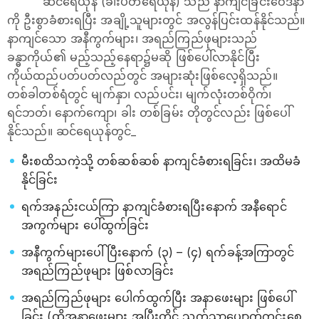
ဆင်ရေယုန် (ခါးပတ်‌ရေယုန်) သည် နာကျင်ခြင်း‌ဝေဒနာ
ကို ဦးစွာခံစားရပြီး အချို့သူများတွင် အလွန်ပြင်းထန်နိုင်သည်။
နာကျင်သော အနီကွက်များ၊ အရည်ကြည်ဖုများသည်
ခန္ဓာကိုယ်၏ မည့်သည့်နေရာ၌မဆို ဖြစ်ပေါ်လာနိုင်ပြီး
ကိုယ်ထည်ပတ်ပတ်လည်တွင် အများဆုံးဖြစ်လေ့ရှိသည်။
တစ်ခါတစ်ရံတွင် မျက်နှာ၊ လည်ပင်း၊ မျက်လုံးတစ်ဝိုက်၊
ရင်ဘတ်၊ နောက်ကျော၊ ခါး တစ်ခြမ်း တိုတွင်လည်း ဖြစ်ပေါ်
နိုင်သည်။ ဆင်ရေယုန်တွင်_
မီးစထိသကဲ့သို့ တစ်ဆစ်ဆစ် နာကျင်ခံစားရခြင်း၊ အထိမခံ
နိုင်ခြင်း
ရက်အနည်းငယ်ကြာ နာကျင်ခံစားရပြီးနောက် အနီရောင်
အကွက်များ ပေါ်ထွက်ခြင်း
အနီကွက်များပေါ်ပြီးနောက် (၃) – (၄) ရက်ခန့်အကြာတွင်
အရည်ကြည်ဖုများ ဖြစ်လာခြင်း
အရည်ကြည်ဖုများ ပေါက်ထွက်ပြီး အနာဖေးများ ဖြစ်ပေါ်
ခြင်း (ထိုအနာဖေးများ အပြီးတိုင် သက်သာပျောက်ကင်းစေ