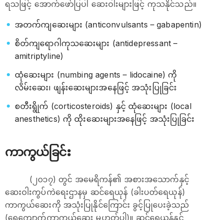
ရသဖြင့် ‌အောက်ဖော်ပြပါ ဆေးဝါးများဖြင့် ကုသနိုင်သည်။
အတက်ကျဆေးများ (anticonvulsants – gabapentin)
စိတ်ကျရောဂါကုသဆေးများ (antidepressant –
amitriptyline)
ထုံ‌ဆေးများ (numbing agents – lidocaine) ကို
လိမ်းဆေး၊ ဖျန်းဆေးများအနေဖြင့် အသုံးပြုခြင်း
စတီးရွိုက် (corticosteroids) နှင့် ထုံ‌ဆေးများ (local
anesthetics) ကို ထိုးဆေးများအနေဖြင့် အသုံးပြုခြင်း
ကာကွယ်ခြင်း
(၂၀၁၇) တွင် အမေရိကန်၏ အစားအသောက်နှင့်
ဆေးဝါးကွပ်ကဲရေးဌာနမှ ဆင်ရေယုန် (ခါးပတ်‌ရေယုန်)
ကာကွယ်ဆေးကို အသုံးပြုနိုင်ကြောင်း ခွင့်ပြုပေးခဲ့သည်
(ရေကျောက်ကာကွယ်ဆေး မဟုတ်ပါ)။ ဆင်ရေယုန်နှင့်