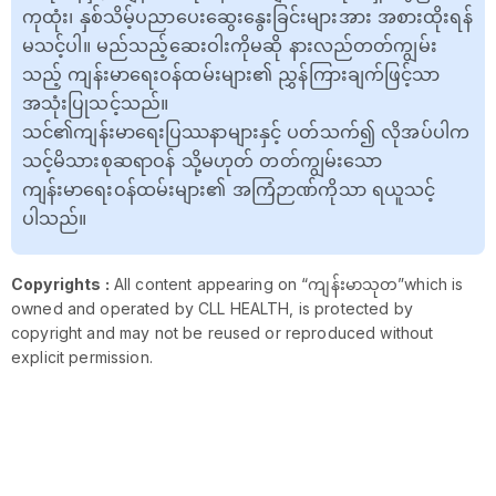
ကုထုံး၊ နှစ်သိမ့်ပညာပေးဆွေးနွေးခြင်းများအား အစားထိုးရန်
မသင့်ပါ။ မည်သည့်ဆေးဝါးကိုမဆို နားလည်တတ်ကျွမ်း
သည့် ကျန်းမာရေးဝန်ထမ်းများ၏ ညွှန်ကြားချက်ဖြင့်သာ
အသုံးပြုသင့်သည်။
သင်၏ကျန်းမာရေးပြဿနာများနှင့် ပတ်သက်၍ လိုအပ်ပါက
သင့်မိသားစုဆရာဝန် သို့မဟုတ် တတ်ကျွမ်းသော
ကျန်းမာရေးဝန်ထမ်းများ၏ အကြံဉာဏ်ကိုသာ ရယူသင့်
ပါသည်။
Copyrights :
All content appearing on “ကျန်းမာသုတ”which is
owned and operated by CLL HEALTH, is protected by
copyright and may not be reused or reproduced without
explicit permission.