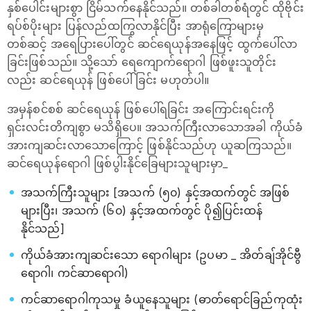
နှစ်ပေါင်းများစွာ ငြိမ်သက်နေနိုင်သည်။ တစ်ခါတစ်ရံတွင် ထိုဗိုင်း
ရပ်စ်ပိုးများ ပြန်လည်ထကြွလာနိုင်ပြီး အာရုံကြောများမှ
တစ်ဆင့် အရေပြား‌ပေါ်တွင် ဆင်ရေယုန်အနေဖြင့် ထွက်ပေါ်လာ
ခြင်းဖြစ်သည်။ သို့သော် ‌ရေကျောက်ရောဂါ ဖြစ်ဖူးသူတိုင်း
လည်း ဆင်ရေယုန် ဖြစ်ပေါ်ခြင်း မဟုတ်ပါ။
အမှန်စင်စစ် ဆင်ရေယုန် ဖြစ်ပေါ်ရခြင်း အကြောင်းရင်းကို
ရှင်းလင်းတိကျစွာ မသိရှိပေ။ အသက်ကြီးလာသောအခါ ကိုယ်ခံ
အားကျဆင်းလာသောကြောင့် ဖြစ်နိုင်သည်ဟု ယူဆကြသည်။
ဆင်ရေယုန်ရောဂါ ဖြစ်ပွါးနိုင်ခြေများသူများမှာ_
အသက်ကြီးသူများ [အသက် (၅၀) နှင့်အထက်တွင် အဖြစ်
များပြီး၊ အသက် (၆၀) နှင့်အထက်တွင် ပို၍ပြင်းထန်
နိုင်သည်]
ကိုယ်ခံအားကျဆင်းသော ရောဂါများ (ဥပမာ _ အိတ်ချ်အိုင်ဗွီ
ရောဂါ၊ ကင်ဆာရောဂါ)
ကင်ဆာရောဂါကုသမှု ခံယူနေသူများ (ဓာတ်ရောင်ခြည်ကုထုံး