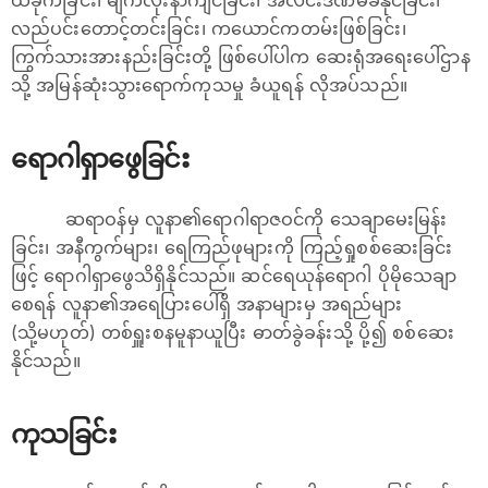
ထိခိုက်ခြင်း၊ မျက်လုံးနာကျင်ခြင်း၊ အလင်းဒဏ်မခံနိုင်ခြင်း၊
လည်ပင်းတောင့်တင်းခြင်း၊ ကယောင်ကတမ်းဖြစ်ခြင်း၊
ကြွက်သားအားနည်းခြင်းတို့ ဖြစ်‌ပေါ်ပါက ဆေးရုံအရေးပေါ်ဌာန
သို့ အမြန်ဆုံးသွား‌ရောက်ကုသမှု ခံယူရန် လိုအပ်သည်။
ရောဂါရှာဖွေခြင်း
ဆရာဝန်မှ လူနာ၏ရောဂါရာဇဝင်ကို သေချာမေးမြန်း
ခြင်း၊ အနီကွက်များ၊ ရေကြည်ဖုများကို ကြည့်ရှုစစ်ဆေးခြင်း
ဖြင့် ရောဂါရှာဖွေသိရှိနိုင်သည်။ ‌ဆင်ရေယုန်‌ရောဂါ ပိုမိုသေချာ
စေရန် လူနာ၏အရေပြားပေါ်ရှိ အနာများမှ အရည်များ
(သို့မဟုတ်) တစ်ရှူးစနမူနာယူပြီး ဓာတ်ခွဲခန်းသို့ ပို့၍ စစ်ဆေး
နိုင်သည်။
ကုသခြင်း