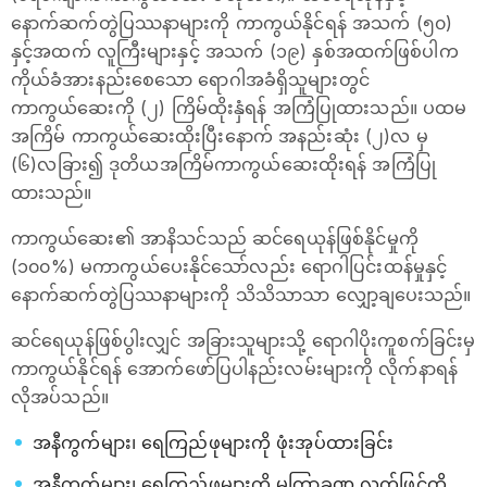
နောက်ဆက်တွဲပြဿနာများကို ကာကွယ်နိုင်ရန် အသက် (၅၀)
နှင့်အထက် လူကြီးများနှင့် အသက် (၁၉) နှစ်အထက်ဖြစ်ပါက
ကိုယ်ခံအားနည်းစေသော ရောဂါအခံရှိသူများတွင်
ကာကွယ်ဆေးကို (၂) ကြိမ်ထိုးနှံရန် အကြံပြုထားသည်။ ပထမ
အကြိမ် ကာကွယ်ဆေးထိုးပြီးနောက် အနည်းဆုံး (၂)လ မှ
(၆)လခြား၍ ဒုတိယအကြိမ်ကာကွယ်ဆေးထိုးရန် အကြံပြု
ထားသည်။
ကာကွယ်ဆေး၏ အာနိသင်သည် ဆင်ရေယုန်ဖြစ်နိုင်မှုကို
(၁၀၀%) မကာကွယ်ပေးနိုင်သော်လည်း ရောဂါပြင်းထန်မှုနှင့်
နောက်ဆက်တွဲပြဿနာများကို သိသိသာသာ လျှော့ချပေးသည်။
ဆင်ရေယုန်ဖြစ်ပွါးလျှင် အခြားသူများသို့ ရောဂါပိုးကူစက်ခြင်းမှ
ကာကွယ်နိုင်ရန် ‌အောက်ဖော်ပြပါနည်းလမ်းများကို လိုက်နာရန်
လိုအပ်သည်။
အနီကွက်များ၊ ရေကြည်ဖုများကို ဖုံးအုပ်ထားခြင်း
အနီကွက်များ၊ ရေကြည်ဖုများကို မကြာခဏ လက်ဖြင့်ထိ