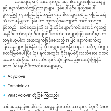
ဆင်ရေယုန်ကို ကုသရာတွင် ရောဂါလက္ခဏာပြင်းထန်မှု
နှင့် နောက်ဆက်တွဲပြဿနာများ ဖြစ်‌ပေါ်နိုင်ခြေတို့အပေါ်
မူတည်၍ ကုသခြင်းဖြစ်သည်။ ရောဂါလက္ခဏာများ မပြင်းထန်
ဘဲ သာမန်မျှသာဖြစ်ပါက သူ့အလိုအလျောက် သက်သာသွား
နိုင်သည်။ ဆင်ရေယုန်ကို အပြီးတိုင်ပျောက်ကင်းအောင် ကုသ၍
မရနိုင်သော်လည်း ဗိုင်းရပ်စ်ပိုးသတ်ဆေးများဖြင့် စောစီးစွာ ကု
သမှုခံယူပါက အနာကျက်မြန်စေသည့်အပြင် နောက်ဆက်တွဲ
ပြဿနာများ ဖြစ်နိုင်ခြေကို လျှော့ချပေးနိုင်သည်။ အနီကွက်များ
စတင်ဖြစ်ပေါ်ပြီး (၃) ရက်အတွင်း ဗိုင်းရပ်စ်ပိုးသတ်ဆေး စတင်
သောက်သုံးနိုင်ပါက အထိရောက်ဆုံးဖြစ်သည်။ အသုံးပြုနိုင်
သော ဗိုင်းရပ်စ်ပိုးသတ်ဆေးများမှာ_
Acyclovir
Famciclovir
Valacyclovir တို့ဖြစ်ကြသည်။
ဆင်ရေယုန်ဖြစ်ပေါ်လျှင် အလွန်ပြင်းထန်သော နာကျင်မှုကို ခံစား