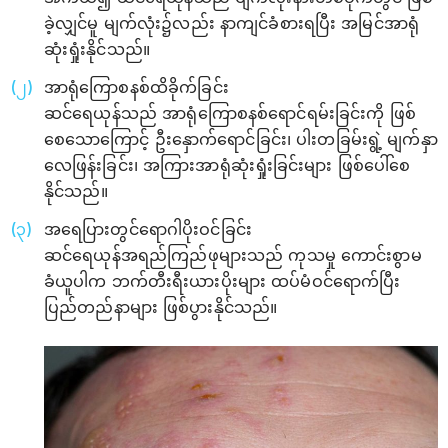
ခဲ့လျှင်မူ မျက်လုံး၌လည်း နာကျင်ခံစားရပြီး အမြင်အာရုံ
ဆုံးရှုံးနိုင်သည်။
အာရုံကြောစနစ်ထိခိုက်ခြင်း
ဆင်ရေယုန်သည် အာရုံကြောစနစ်ရောင်ရမ်းခြင်းကို ဖြစ်
စေသောကြောင့် ဦးနှောက်ရောင်ခြင်း၊ ပါးတခြမ်းရွဲ့ မျက်နှာ
လေဖြန်းခြင်း၊ အကြားအာရုံဆုံးရှုံးခြင်းများ ဖြစ်ပေါ်စေ
နိုင်သည်။
အရေပြားတွင်ရောဂါပိုးဝင်ခြင်း
ဆင်ရေယုန်အရည်ကြည်ဖုများသည် ကုသမှု ကောင်းစွာမ
ခံယူပါက ဘက်တီးရီးယားပိုးများ ထပ်မံဝင်ရောက်ပြီး
ပြည်တည်နာများ ဖြစ်ပွားနိုင်သည်။