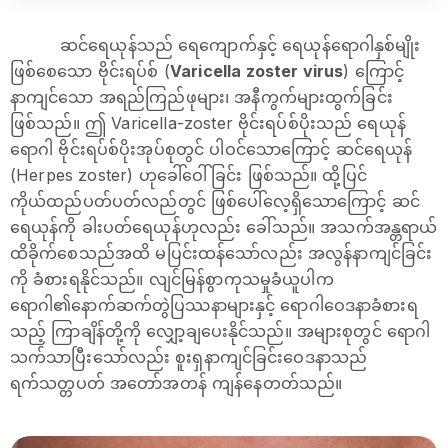
ဆင်ရေယုန်သည် ရေကျောက်နှင့် ရေယုန်ရောဂါနှစ်မျိုး
ဖြစ်စေသော ဗိုင်းရပ်စ် (
Varicella zoster virus
) ကြောင့်
နာကျင်သော အရည်ကြည်ဖုများ၊ အနီကွက်များထွက်ခြင်း
ဖြစ်သည်။ ဤ Varicella-zoster ဗိုင်းရပ်စ်ပိုးသည် ရေယုန်
ရောဂါ ဗိုင်းရပ်စ်ပိုးအုပ်စုတွင် ပါဝင်သောကြောင့် ဆင်ရေယုန်
(Herpes zoster) ဟုခေါ်ဝေါ်ခြင်း ဖြစ်သည်။ ထို့ပြင်
ကိုယ်ထည်ပတ်ပတ်လည်တွင် ဖြစ်‌ပေါ်လေ့ရှိသောကြောင့် ဆင်
ရေယုန်ကို ခါးပတ်ရေယုန်ဟုလည်း ခေါ်သည်။ အသက်အန္တရာယ်
ထိခိုက်စေသည်အထိ မပြင်းထန်သော်လည်း အလွန်နာကျင်ခြင်း
ကို ခံစားရနိုင်သည်။ လျင်မြန်စွာကုသမှုခံယူပါက
ရောဂါ၏နောက်ဆက်တွဲပြဿနာများနှင့် ရောဂါဝေဒနာခံစားရ
သည့် ကြာချိန်တို့ကို လျှော့ချပေးနိုင်သည်။ အများစုတွင် ရောဂါ
သက်သာပြီးသော်လည်း စူးရှနာကျင်ခြင်းဝေဒနာသည်
ရက်သတ္တပတ် အတော်အတန် ကျန်နေတတ်သည်။