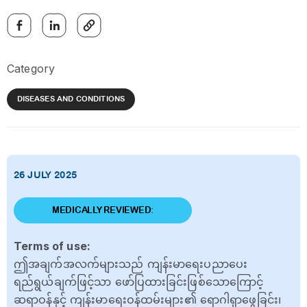
Category
DISEASES AND CONDITIONS
26 JULY 2025
MEDICALLY REVIEWED:
Terms of use:
ဤအချက်အလက်များသည် ကျန်းမာရေးပညာပေး
ရည်ရွယ်ချက်ဖြင့်သာ ဖော်ပြထားခြင်းဖြစ်သောကြောင့်
ဆရာဝန်နှင့် ကျန်းမာရေးဝန်ထမ်းများ၏ ရောဂါရှာဖွေခြင်း၊