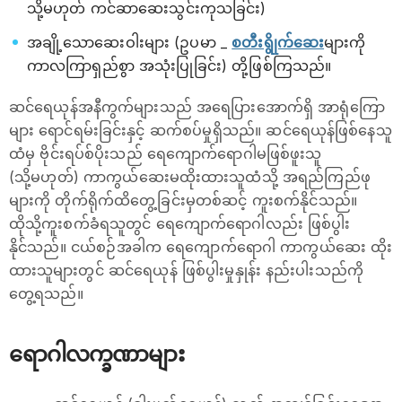
သို့မဟုတ် ကင်ဆာဆေးသွင်းကုသခြင်း)
အချို့သောဆေးဝါးများ (ဥပမာ _
စတီးရွိုက်ဆေး
များကို
ကာလကြာရှည်စွာ အသုံးပြုခြင်း) တို့ဖြစ်ကြသည်။
ဆင်ရေယုန်အနီကွက်များသည် အရေပြားအောက်ရှိ အာရုံကြော
များ ရောင်ရမ်းခြင်းနှင့် ဆက်စပ်မှုရှိသည်။ ဆင်ရေယုန်ဖြစ်နေသူ
ထံမှ ဗိုင်းရပ်စ်ပိုးသည် ရေကျောက်ရောဂါမဖြစ်ဖူးသူ
(သို့မဟုတ်) ကာကွယ်ဆေးမထိုးထားသူထံသို့ အရည်ကြည်ဖု
များကို တိုက်ရိုက်ထိတွေ့ခြင်းမှတစ်ဆင့် ကူးစက်နိုင်သည်။
ထိုသို့ကူးစက်ခံရသူတွင် ရေကျောက်ရောဂါလည်း ဖြစ်ပွါး
နိုင်သည်။ ငယ်စဉ်အခါက ရေကျောက်ရောဂါ ကာကွယ်ဆေး ထိုး
ထားသူများတွင် ဆင်ရေယုန် ဖြစ်ပွါးမှုနှုန်း နည်းပါးသည်ကို
တွေ့ရသည်။
ရောဂါလက္ခဏာများ