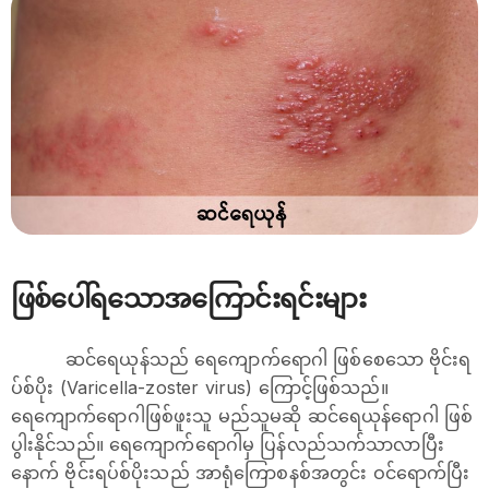
ဖြစ်ပေါ်ရသောအကြောင်းရင်းများ
ဆင်ရေယုန်သည် ရေကျောက်ရောဂါ ဖြစ်စေသော ဗိုင်းရ
ပ်စ်ပိုး (Varicella-zoster virus) ကြောင့်ဖြစ်သည်။
ရေကျောက်‌ရောဂါဖြစ်ဖူးသူ မည်သူမဆို ဆင်ရေယုန်ရောဂါ ဖြစ်
ပွါးနိုင်သည်။ ရေကျောက်ရောဂါမှ ပြန်လည်သက်သာလာပြီး
နောက် ဗိုင်းရပ်စ်ပိုးသည် အာရုံကြောစနစ်အတွင်း ဝင်ရောက်ပြီး