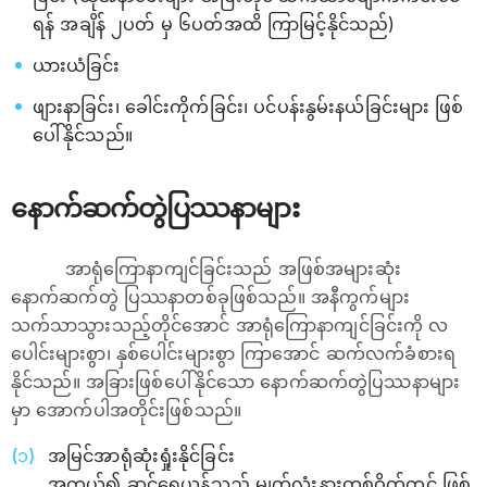
ရန် အချိန် ၂ပတ် မှ ၆ပတ်အထိ ကြာမြင့်နိုင်သည်)
ယားယံခြင်း
ဖျားနာခြင်း၊ ခေါင်းကိုက်ခြင်း၊ ပင်ပန်းနွမ်းနယ်ခြင်းများ ဖြစ်
ပေါ်နိုင်သည်။
နောက်ဆက်တွဲပြဿနာများ
အာရုံကြောနာကျင်ခြင်းသည် အဖြစ်အများဆုံး
နောက်ဆက်တွဲ ပြဿနာတစ်ခုဖြစ်သည်။ အနီကွက်များ
သက်သာသွားသည့်တိုင်အောင် အာရုံကြောနာကျင်ခြင်းကို လ
ပေါင်းများစွာ၊ နှစ်ပေါင်းများစွာ ကြာအောင် ဆက်လက်ခံစားရ
နိုင်သည်။ အခြားဖြစ်ပေါ်နိုင်သော နောက်ဆက်တွဲပြဿနာများ
မှာ အောက်ပါအတိုင်းဖြစ်သည်။
အမြင်အာရုံဆုံးရှုံးနိုင်ခြင်း
အကယ်၍ ဆင်ရေယုန်သည် မျက်လုံးနားတစ်ဝိုက်တွင် ဖြစ်