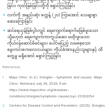
ခြင်း၊ ကုတ်ခြစ်ခြင်းတို့ကို ရှောင်ကြဥ်ခြင်း
လက်ကို အနည်းဆုံး စက္ကန့် (၂၀) ကြာအောင် သေချာစွာ
ဆေးကြောခြင်း
ဆင်ရေယုန်ဖြစ်ပွါးလျှင် ‌ရေကျောက်ရောဂါမဖြစ်ဖူးသော
သို့မဟုတ် ရေကျောက်ကာကွယ်ဆေး မထိုးဖူးသော
ကိုယ်ဝန်ဆောင်မိခင်များ၊ ပေါင်မပြည့် လမစေ့သော
မွေးကင်းစကလေးငယ်များ၊ ကိုယ်ခံအားနည်းသူများနှင့် ထိ
တွေ့မှု မရှိအောင် ရှောင်ကြဥ်ခြင်း
References:
Mayo Clinic. (n.d.).
Shingles – Symptoms and causes.
Mayo
Clinic. Retrieved July 26, 2025, from
https://www.mayoclinic.org/diseases-
conditions/shingles/symptoms-causes/syc-20353054
Centers for Disease Control and Prevention. (2025).
Shingles