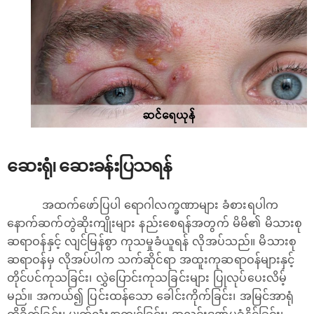
ဆေးရုံ၊ ဆေးခန်းပြသရန်
အထက်ဖော်ပြပါ ရောဂါလက္ခဏာများ ခံစားရပါက
နောက်ဆက်တွဲဆိုးကျိုးများ နည်းစေရန်အတွက် မိမိ၏ မိသားစု
ဆရာဝန်နှင့် လျင်မြန်စွာ ကုသမှုခံယူရန် လိုအပ်သည်။ မိသားစု
ဆရာဝန်မှ လိုအပ်ပါက သက်ဆိုင်ရာ အထူးကုဆရာဝန်များနှင့်
တိုင်ပင်ကုသခြင်း၊​ လွှဲပြောင်းကုသခြင်းများ ပြုလုပ်ပေးလိမ့်
မည်။ အကယ်၍ ပြင်းထန်သော ခေါင်းကိုက်ခြင်း၊ အမြင်အာရုံ