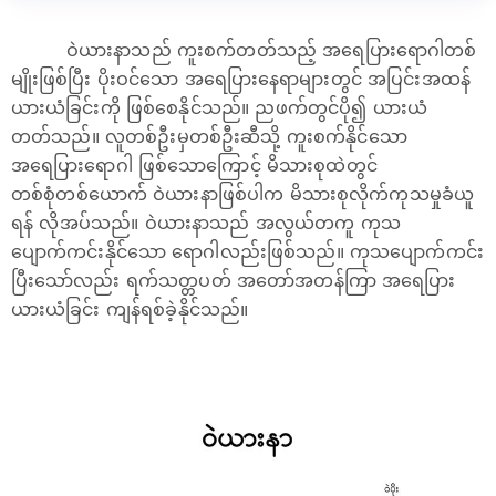
ဝဲယားနာသည် ကူးစက်တတ်သည့် အရေပြားရောဂါတစ်
မျိုးဖြစ်ပြီး ပိုးဝင်သော အရေပြားနေရာများတွင် အပြင်းအထန်
ယားယံခြင်းကို ဖြစ်စေနိုင်သည်။ ညဖက်တွင်ပို၍ ယားယံ
တတ်သည်။ လူတစ်ဦးမှတစ်ဦးဆီသို့ ကူးစက်နိုင်သော
အရေပြားရောဂါ ဖြစ်သောကြောင့် မိသားစုထဲတွင်
တစ်စုံတစ်ယောက် ဝဲယားနာဖြစ်ပါက မိသားစုလိုက်ကုသမှုခံယူ
ရန် လိုအပ်သည်။ ဝဲယားနာသည် အလွယ်တကူ ကုသ
ပျောက်ကင်းနိုင်သော ရောဂါလည်းဖြစ်သည်။ ကုသပျောက်ကင်း
ပြီးသော်လည်း ရက်သတ္တပတ် အတော်အတန်ကြာ အရေပြား
ယားယံခြင်း ကျန်ရစ်ခဲ့နိုင်သည်။