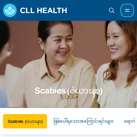
Scabies (ဝဲယားနာ)
ဖြစ်ပေါ်ရသောအကြောင်းရင်းများ
ရောဂါ
Scabies (ဝဲယားနာ)