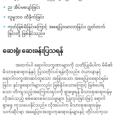
ည အိပ်မပျော်ခြင်း
လူမှုဘဝ ထိခိုက်ခြင်း
ကုတ်ခြစ်မိခြင်းကြောင့် အရေပြားမာလာခြင်း၊ ဂျွတ်တက်
ခြင်းတို့ ဖြစ်နိုင်သည်။
ဆေးရုံ၊ ဆေးခန်းပြသရန်
အထက်ပါ ရောဂါလက္ခဏာများကို သတိပြုမိပါက မိမိ၏
မိသားစုဆရာဝန်နှင့် ပြသတိုင်ပင်ရန်လိုသည်။ ဝဲယားနာနှင့်
ရောဂါလက္ခဏာဆင်တူသော အခြားသော အရေပြားရောင်ရမ်း
ခြင်း၊ နှင်းခူရောဂါများလည်း ဖြစ်နိုင်သောကြောင့် ဖြစ်ပေါ်ရ
သော တိကျသည့်အကြောင်းရင်းကို ရှာဖွေရန် မိသားစုဆရာဝန်မှ
လိုအပ်သည့် စစ်ဆေးစမ်းသပ်မှုများ ပြုလုပ်ခြင်းဖြင့် ရောဂါ
ရှာ‌ဖွေ ကုသပေးနိုင်သည်။ လိုအပ်ပါက မိသားစုဆရာဝန်မှ
သက်ဆိုင်ရာ အရေပြားအထူးကုဆရာဝန်များနှင့် တိုင်ပင်ကုသ