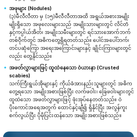
အဖုများ (Nodules)
(၃)မီလီလီတာ မှ (၁၅)မီလီလီတာအထိ အရွယ်အစားအမျိုး
မျိုးရှိသော အဖုလေးများသည် အမျိုးသားများတွင် လိင်တံ
နှင့်ကပ္ပါယ်အိတ်၊ အမျိုးသမီးများတွင် ရင်သားအောက်ဘက်
တစ်ဝိုက်တွင် အဓိကတွေ့ရှိရတတ်သည်။ ပေါင်အပေါ်ဘက်၊
တင်ပဆုံကြော အရေးအကြောင်းများနှင့် ချိုင်းကြားများတွင်
လည်း တွေ့နိုင်သည်။
အဖတ်လွှာများဖြင့် ထူထဲနေသော ဝဲယားနာ (Crusted
scabies)
သက်ကြီးရွယ်အိုများနှင့် ကိုယ်ခံအားနည်းသူများတွင် အဓိက
တွေ့ရသော အမျိုးအစားဖြစ်ပြီး လက်ဖဝါး၊ ခြေဖဝါးများတွင်
ထူထဲသော အဖတ်လွှာများဖြင့် ဖုံးအုပ်နေတတ်သည်။ ဝဲ
ပိုးကောင်အရေအတွက် ထောင်နှင့်ချီ၍ ရှိနိုင်ပြီး အလွန်ကူး
စက်လွယ်ပြီး ပိုမိုပြင်းထန်သော အမျိုးအစားဖြစ်သည်။