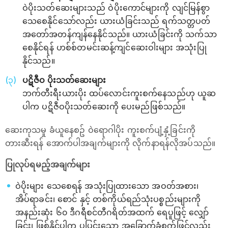
ဝဲပိုးသတ်ဆေးများသည် ဝဲပိုးကောင်များကို လျင်မြန်စွာ
သေစေနိုင်သော်လည်း ယားယံခြင်းသည် ရက်သတ္တပတ်
အတော်အတန်ကျန်နေနိုင်သည်။ ယားယံခြင်းကို သက်သာ
စေနိုင်ရန် ဟစ်စ်တမင်းဆန့်ကျင်ဆေးဝါးများ အသုံးပြု
နိုင်သည်။
ပဋိဇီဝ ပိုးသတ်ဆေးများ
ဘက်တီးရီးယားပိုး ထပ်လောင်းကူးစက်နေသည်ဟု ယူဆ
ပါက ပဋိဇီဝပိုးသတ်ဆေးကို ပေးမည်ဖြစ်သည်။
ဆေးကုသမှု ခံယူနေစဥ် ဝဲရောဂါပိုး ကူးစက်ပျံ့နှံ့ခြင်းကို
တားဆီးရန် အောက်ပါအချက်များကို လိုက်နာရန်လိုအပ်သည်။
ပြုလုပ်ရမည့်အချက်များ
ဝဲပိုးများ သေစေရန် အသုံးပြုထားသော အဝတ်အစား၊
အိပ်ရာခင်း၊ စောင် နှင့် တစ်ကိုယ်ရည်သုံးပစ္စည်းများကို
အနည်းဆုံး ၆၀ ဒီဂရီစင်တီဂရိတ်အထက် ရေပူဖြင့် လျှော်
ခြင်း၊ ဖြစ်နိုင်ပါက ပူပြင်းသော အခြောက်ခံစက်ဖြင့်လည်း