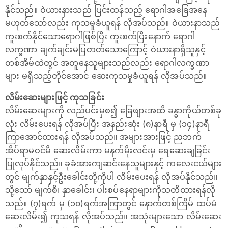
နိုင်သည်။ ဝဲယားနားသည် ပြင်းထန်သည့် ရောဂါအခြေအနေ
မဟုတ်သော်လည်း ကုသမှုခံယူရန် လိုအပ်သည်။ ဝဲယားနာသည်
ကူးစက်နိုင်သောရောဂါဖြစ်ပြီး ‌ကူးစက်ပြီးနောက် ရောဂါ
လက္ခဏာ ချက်ချင်းမပြတတ်သောကြောင့် ဝဲယားနာရှိသူနှင့်
တစ်အိမ်ထဲတွင် အတူနေသူများသည်လည်း ရောဂါလက္ခဏာ
များ မရှိသည့်တိုင်အောင် ‌ဆေးကုသမှုခံယူရန် လိုအပ်သည်။
လိမ်းဆေးများဖြင့် ကုသခြင်း
လိမ်းဆေးများကို လည်ပင်းမှစ၍ ခြေဖျားအထိ ခန္ဓာကိုယ်တစ်ခု
လုံး လိမ်းပေးရန် လိုအပ်ပြီး အနည်းဆုံး (၈)နာရီ မှ (၁၄)နာရီ
ကြာအောင်ထားရန် လိုအပ်သည်။ အများအားဖြင့် ညဘက်
အိပ်ရာမဝင်မီ ဆေးလိမ်းကာ မနက်မိုးလင်းမှ ရေဆေးချခြင်း
ပြုလုပ်နိုင်သည်။ ခုခံအားကျဆင်းနေသူများနှင့် ကလေးငယ်များ
တွင် မျက်နှာနှင့်ဦးခေါင်းတို့ကိုပါ လိမ်းပေးရန် လိုအပ်နိုင်သည်။
သို့သော် မျက်စိ၊ နှာခေါင်း၊ ပါးစပ်နေရာများကိုသတိထားရန်လို
သည်။ (၇)ရက် မှ (၁၀)ရက်အကြာတွင် နောက်တစ်ကြိမ် ထပ်မံ
ဆေးလိမ်း၍ ကုသရန် လိုအပ်သည်။ အသုံးများသော လိမ်းဆေး