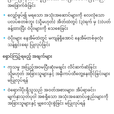
အခြောက်ခံခြင်း
လျှော်ဖွပ်၍ မရသော အသုံးအဆောင်များကို လေလုံသော
ပလပ်စတစ်ဘူး (သို့မဟုတ်) အိတ်ထဲတွင် (၃)ရက် မှ (၁)ပတ်
ခန့်ထားပြီး ဝဲပိုးများကို သေစေခြင်း
ဝဲပိုးများ နေအိမ်ထဲတွင် မကျန်ရှိအောင် နေအိမ်တစ်ခုလုံး
သန့်ရှင်းရေး ပြုလုပ်ခြင်း
ရှောင်ကြဥ်ရမည့် အချက်များ
ကုသမှု အပြည့်အဝမပြီးဆုံးမချင်း လိင်ဆက်ဆံခြင်း
သို့မဟုတ် အခြားသူများနှင့် အနီးကပ်ထိတွေ့နေထိုင်ခြင်းများ
မပြုလုပ်ရန်
ဝဲ‌ရောဂါပိုးရှိသူသည် အဝတ်အစားများ၊ အိပ်ရာခင်း၊
မျက်နှာသုတ်ပုဝါ အစရှိသော အသုံးအဆောင်ပစ္စည်းများကို
အခြားသူများနှင့် မျှဝေသုံးစွဲခြင်း မပြုလုပ်ရန်