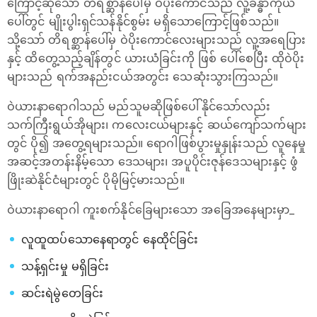
ကြောင့်ဆိုသော် တိရစ္ဆာန်ပေါ်မှ ဝဲပိုးကောင်သည် လူ့ခန္ဓာကိုယ်
ပေါ်တွင် မျိုးပွါးရှင်သန်နိုင်စွမ်း မရှိသောကြောင့်ဖြစ်သည်။
သို့သော် တိရစ္ဆာန်ပေါ်မှ ဝဲပိုးကောင်လေးများသည် လူ့အရေပြား
နှင့် ထိတွေ့သည့်ချိန်တွင် ယားယံခြင်းကို ဖြစ် ပေါ်စေပြီး ထိုဝဲပိုး
များသည် ရက်အနည်းငယ်အတွင်း သေဆုံးသွားကြသည်။
ဝဲယားနာ‌ရောဂါသည် မည်သူမဆိုဖြစ်ပေါ်နိုင်သော်လည်း
သက်ကြီးရွယ်အိုများ၊ ကလေးငယ်များနှင့် ဆယ်ကျော်သက်များ
တွင် ပို၍ အတွေ့ရများသည်။ ‌ရောဂါဖြစ်ပွားမှုနှုန်းသည် လူနေမှု
အဆင့်အတန်းနိမ့်သော ဒေသများ၊ အပူပိုင်းဇုန်ဒေသများနှင့် ဖွံ
ဖြိုးဆဲနိုင်ငံများတွင် ပိုမိုမြင့်မားသည်။
ဝဲယားနာရောဂါ ကူးစက်နိုင်ခြေများသော အခြေအနေများမှာ_
လူထူထပ်သောနေရာတွင် နေထိုင်ခြင်း
သန့်ရှင်းမှု မရှိခြင်း
ဆင်းရဲမွဲတေခြင်း