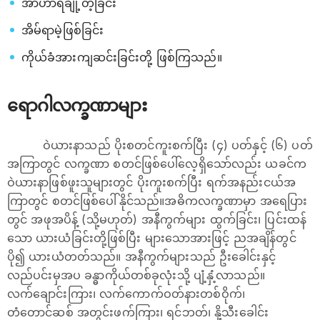
အာဟာရချို့တဲ့ခြင်း
အိမ်ရာမဲ့ဖြစ်ခြင်း
ကိုယ်ခံအားကျဆင်းခြင်းတို့ ဖြစ်ကြသည်။
ရောဂါလက္ခဏာများ
ဝဲယားနာသည် ပိုးစတင်ကူးစက်ပြီး (၄) ပတ်နှင့် (၆) ပတ်
အကြာတွင် လက္ခဏာ စတင်ဖြစ်ပေါ်လေ့ရှိသော်လည်း ယခင်က
ဝဲယားနာဖြစ်ဖူးသူများတွင် ပိုးကူးစက်ပြီး ရက်အနည်းငယ်အ
ကြာတွင် စတင်ဖြစ်ပေါ်နိုင်သည်။အဓိကလက္ခဏာမှာ အရေပြား
တွင် အဖုအပိန့် (သို့မဟုတ်) အနီကွက်များ ထွက်ခြင်း၊ ပြင်းထန်
သော ယားယံခြင်းတို့ဖြစ်ပြီး များသောအားဖြင့် ညအချိန်တွင်
ပို၍ ယားယံတတ်သည်။ အနီကွက်များသည် ဦးခေါင်းနှင့်
လည်ပင်းမှအပ ခန္ဓာကိုယ်တစ်ခုလုံးသို့ ပျံ့နှံ့လာသည်။
လက်ချောင်းကြား၊ လက်ကောက်ဝတ်နားတစ်ဝိုက်၊
တံတောင်ဆစ် အတွင်းဖက်ကြား၊ ရင်ဘတ်၊ နို့သီးခေါင်း