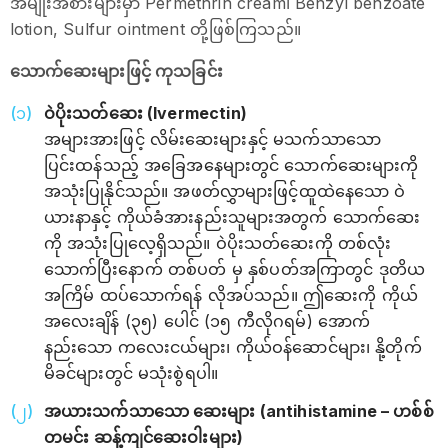
အမျိုးအစားများမှာ Permethrin cream၊ Benzyl benzoate
lotion, Sulfur ointment တို့ဖြစ်ကြသည်။
သောက်ဆေးများဖြင့် ကုသခြင်း
ဝဲပိုးသတ်ဆေး (Ivermectin)
အများအားဖြင့် လိမ်းဆေးများနှင့် မသက်သာသော
ပြင်းထန်သည့် အခြေအနေများတွင် သောက်ဆေးများကို
အသုံးပြုနိုင်သည်။ အဖတ်လွှာများဖြင့်ထူထဲနေသော ဝဲ
ယားနာနှင့် ကိုယ်ခံအားနည်းသူများအတွက် သောက်ဆေး
ကို အသုံးပြုလေ့ရှိသည်။ ဝဲပိုးသတ်ဆေးကို တစ်လုံး
သောက်ပြီးနောက် တစ်ပတ် မှ နှစ်ပတ်အကြာတွင် ဒုတိယ
အကြိမ် ထပ်သောက်ရန် လိုအပ်သည်။ ဤဆေးကို ကိုယ်
အလေးချိန် (၃၅) ပေါင် (၁၅ ကီလိုဂရမ်) ‌အောက်
နည်းသော ကလေးငယ်များ၊ ကိုယ်ဝန်‌ဆောင်များ၊ နို့တိုက်
မိခင်များတွင် မသုံးစွဲရပါ။
အယားသက်သာသော ဆေးများ (antihistamine – ဟစ်စ်
တမင်း ဆန့်ကျင်ဆေးဝါးများ)