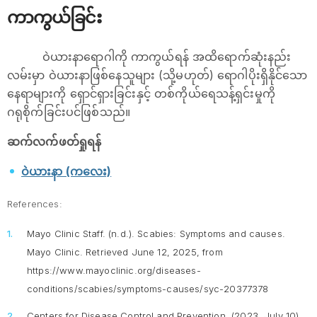
ကာကွယ်ခြင်း
ဝဲယားနာရောဂါကို ကာကွယ်ရန် အထိရောက်ဆုံးနည်း
လမ်းမှာ ဝဲယားနာဖြစ်နေသူများ (သို့မဟုတ်) ရောဂါပိုးရှိနိုင်သော
နေရာများကို ရှောင်ရှားခြင်းနှင့် တစ်ကိုယ်ရေသန့်ရှင်းမှုကို
ဂရုစိုက်ခြင်းပင်ဖြစ်သည်။
ဆက်လက်ဖတ်ရှုရန်
ဝဲယားနာ (ကလေး)
References:
Mayo Clinic Staff. (n.d.). Scabies: Symptoms and causes.
Mayo Clinic. Retrieved June 12, 2025, from
https://www.mayoclinic.org/diseases-
conditions/scabies/symptoms-causes/syc-20377378
Centers for Disease Control and Prevention. (2023, July 10).