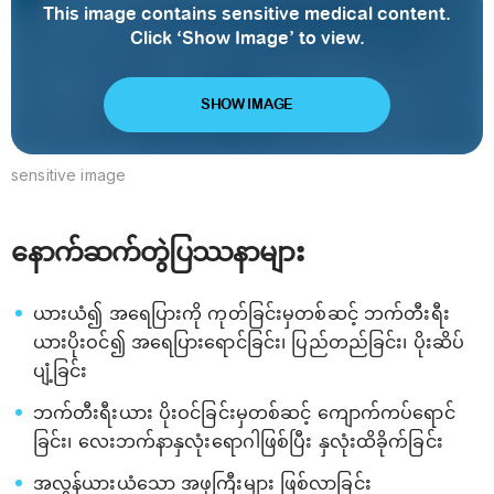
This image contains sensitive medical content.
Click ‘Show Image’ to view.
SHOW IMAGE
sensitive image
နောက်ဆက်တွဲပြဿနာများ
ယားယံ၍ အရေပြားကို ကုတ်ခြင်းမှတစ်ဆင့် ဘက်တီးရီး
ယားပိုးဝင်၍ အရေပြားရောင်ခြင်း၊ ပြည်တည်ခြင်း၊ ပိုးဆိပ်
ပျံ့ခြင်း
ဘက်တီးရီးယား ပိုးဝင်ခြင်းမှတစ်ဆင့် ကျောက်ကပ်ရောင်
ခြင်း၊ လေးဘက်နာနှလုံးရောဂါဖြစ်ပြီး နှလုံးထိခိုက်ခြင်း
အလွန်ယားယံသော အဖုကြီးများ ဖြစ်လာခြင်း