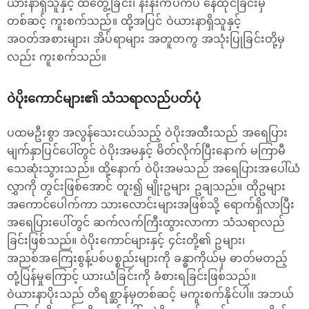
ယားနာရှိသူနှင့် ထိတွေ့ခြင်း၊ နီးနီးကပ်ကပ် နေထိုင်ခြင်းမှ
တစ်ဆင့် ကူးစက်သည်။ ထို့အပြင် ဝဲယားနာရှိသူနှင့်
အဝတ်အစားများ၊ အိပ်ရာများ အတူတကွ အသုံးပြုခြင်းတို့မှ
လည်း ကူးစက်သည်။
ဝဲပိုးကောင်များ၏ သံသရာလည်ပတ်ပုံ
ပထမဦးစွာ အလွန်သေးငယ်သည့် ဝဲပိုးအထီးသည် အရေပြား
မျက်နှာပြင်ပေါ်တွင် ဝဲပိုးအမနှင့် မိတ်လိုက်ပြီးနောက် မကြာမီ
သေဆုံးသွားသည်။ ထို့နောက် ဝဲပိုးအမသည် အရေပြားအပေါ်ယံ
လွှာကို တွင်းဖြစ်အောင် တူး၍ မျိုးဥများ ဥချသည်။ ထိုဥများ
အကောင်ပေါက်ကာ သားလောင်းများအဖြစ်သို့ ရောက်ရှိလာပြီး
အ‌ရေပြားပေါ်တွင် ဆက်လက်ကြီးထွားလာကာ သံသရာလည်
ခြင်းဖြစ်သည်။ ဝဲပိုးကောင်များနှင့် ၄င်းတို့၏ ဥများ၊
အညစ်အကြေးစွန့်ပစ်ပစ္စည်းများကို ခန္ဓာကိုယ်မှ ဓာတ်မတည့်
တုံ့ပြန်မှုကြောင့် ယားယံခြင်းကို ခံစားရခြင်းဖြစ်သည်။
ဝဲယားနာပိုးသည် တိရစ္ဆာန်မှတစ်ဆင့် မကူးစက်နိုင်ပါ။ အဘယ်