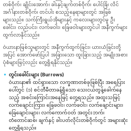
တစ်ဝိုက်၊ ချိုင်းအောက်၊ ခါးနှင့်ချက်တစ်ဝိုက်၊ ပေါင်ခြံ၊ လိင်
အင်္ဂါနားတစ်ဝိုက်၊ တင်ပါး စသည့်နေရာများတွင် အဖြစ်
များသည်။ သက်ကြီးရွယ်အိုများနှင့် ကလေးများတွင်မူ ဦး
ခေါင်း၊ လည်ပင်း၊ လက်ဖဝါး၊ ခြေဖဝါးများတွင်ပါ အနီကွက်များ
ထွက်လာနိုင်သည်။
ဝဲယားနာဖြစ်သူများတွင် အနီကွက်ထွက်ခြင်း၊ ယားယံခြင်းတို့
အပြင် အောက်ဖော်ပြပါ အခြားသော ထူးခြားသည့် အမျိုးအစား
ပုံစံများဖြင့်လည်း တွေ့ရှိရနိုင်သည်။
တွင်းခေါင်းများ (Burrows)
ဝဲယားနာ၏ ထင်ရှားသော လက္ခဏာတစ်ခုဖြစ်ပြီး အရေပြား
ပေါ်တွင် (၁) စင်တီမီတာခန့်ရှိသော သေးငယ်တွန့်ခေါက်နေ
သည့် အစင်းကြောင်းအနေဖြင့် တွေ့ရသည်။ အထူးသဖြင့်
လက်ချောင်းကြား၊ ခြေဖဝါး၊ လက်ဖဝါး၊ လက်ချောင်းများ၊
ခြေချောင်းများ၊ လက်ကောက်ဝတ် အတွင်းဘက်၊
တံတောင်ဆစ်၊ ချက်နှင့် ခါးပတ်လိုင်းတစ်ဝိုက်တွင် အများဆုံး
တွေ့ရှိရသည်။