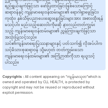
ရည်ရွယ်ချက်ဖြင့်သာ ဖော်ပြထားခြင်းဖြစ်သောကြောင့်
ဆရာဝန်နှင့် ကျန်းမာရေးဝန်ထမ်းများ၏ ရောဂါရှာဖွေခြင်း၊
ကုထုံး၊ နှစ်သိမ့်ပညာပေးဆွေးနွေးခြင်းများအား အစားထိုးရန်
မသင့်ပါ။ မည်သည့်ဆေးဝါးကိုမဆို နားလည်တတ်ကျွမ်း
သည့် ကျန်းမာရေးဝန်ထမ်းများ၏ ညွှန်ကြားချက်ဖြင့်သာ
အသုံးပြုသင့်သည်။
သင်၏ကျန်းမာရေးပြဿနာများနှင့် ပတ်သက်၍ လိုအပ်ပါက
သင့်မိသားစုဆရာဝန် သို့မဟုတ် တတ်ကျွမ်းသော
ကျန်းမာရေးဝန်ထမ်းများ၏ အကြံဉာဏ်ကိုသာ ရယူသင့်
ပါသည်။
Copyrights :
All content appearing on “ကျန်းမာသုတ”which is
owned and operated by CLL HEALTH, is protected by
copyright and may not be reused or reproduced without
explicit permission.