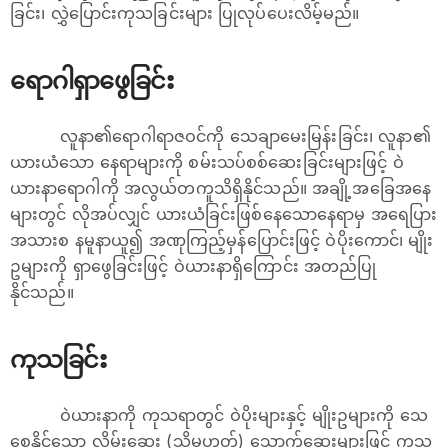
ခြင်း၊​ လွှဲပြောင်းကုသခြင်းများ ပြုလုပ်ပေးလိမ့်မည်။
ရောဂါရှာဖွေခြင်း
လူနာ၏ရောဂါရာဇဝင်ကို သေချာမေးမြန်းခြင်း၊ လူနာ၏
ယားယံသော နေရာများကို စမ်းသပ်စစ်ဆေးခြင်းများဖြင့် ဝဲ
ယားနာရောဂါကို အလွယ်တကူသိရှိနိုင်သည်။ အချို့အခြေအနေ
များတွင် လိုအပ်လျှင် ယားယံခြင်းဖြစ်နေသောနေရာမှ အရေပြား
အသားစ နမူနာယူ၍ အဏုကြည့်မှန်ပြောင်းဖြင့် ဝဲပိုးကောင်၊ မျိုး
ဥများကို ရှာဖွေခြင်းဖြင့် ဝဲယားနာရှိကြောင်း အတည်ပြု
နိုင်သည်။
ကုသခြင်း
ဝဲယားနာကို ကုသရာတွင် ဝဲပိုးများနှင့် မျိုးဥများကို သေ
စေနိုင်သော လိမ်းဆေး (သို့မဟုတ်) သောက်ဆေးများဖြင့် ကုသ