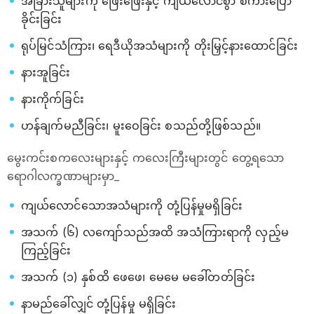
အခြားသူများကို ဖြေးဖြေးနှင့် ကျယ်လောင်စွာ စကားပြော
ခိုင်းခြင်း
ရုပ်မြင်သံကြား၊ ရေဒီယိုအသံများကို တိုးမြှင့်နားထောင်ခြင်း
နားအူခြင်း
နားကိုက်ခြင်း
ဟန်ချက်မညီခြင်း၊ မူးဝေခြင်း စသည်တို့ဖြစ်သည်။
မွေးကင်းစကလေးများနှင့် ကလေးကြီးများတွင် တွေ့ရသော
ရောဂါလက္ခဏာများမှာ_
ကျယ်လောင်သောအသံများကို တုံ့ပြန်မှုမရှိခြင်း
အသက် (၆) လကျော်သည်အထိ အသံကြားရာကို လှည့်မ
ကြည့်ခြင်း
အသက် (၁) နှစ်ထိ ဖေဖေ၊ မေမေ မခေါ်တတ်ခြင်း
နာမည်ခေါ်လျှင် တုံ့ပြန်မှု မရှိခြင်း