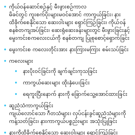
ကိုယ်ဝန်ဆောင်စဉ်နှင့် မီးဖွားစဉ်ကာလ
မိခင်တွင် ကူးစက်ပိုးများမဝင်အောင် ကာကွယ်ခြင်း၊ နား
ထိခိုက်စေနိုင်သော ဆေးဝါးများ ရှောင်ကြဉ်ခြင်း၊ ကိုယ်ဝန်
စနစ်တကျအပ်ခြင်း၊ ဆေးရုံဆေးခန်းများတွင် မီးဖွားခြင်းနှင့်
မွေးကင်းစကလေးငယ်ကို စနစ်တကျ ပြုစုစောင့်ရှောက်ခြင်း
မွေးကင်းစ ကလေးတိုင်းအား နားကြားမကြား စမ်းသပ်ခြင်း
ကလေးများ
နားပိုးဝင်ခြင်းကို ချက်ချင်းကုသခြင်း
ကာကွယ်ဆေးများ ထိုးနှံပေးခြင်း
ရေကူးပြီးနောက် နားကို ခြောက်သွေ့အောင်ထားခြင်း
ဆူညံသံကာကွယ်ခြင်း
ကျယ်လောင်သော ဂီတသံများ၊ လုပ်ငန်းခွင်ဆူညံသံများကို
ကန့်သတ်ခြင်း၊ နားကာကွယ်ပစ္စည်းများ အသုံးပြုခြင်း
နားကိုထိခိုက်စေနိုင်သော ဆေးဝါးများ ရှောင်ကြဉ်ခြင်း