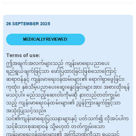
26 SEPTEMBER 2025
MEDICALLY REVIEWED:
Terms of use:
ဤအချက်အလက်များသည် ကျန်းမာရေးပညာပေး
ရည်ရွယ်ချက်ဖြင့်သာ ဖော်ပြထားခြင်းဖြစ်သောကြောင့်
ဆရာဝန်နှင့် ကျန်းမာရေးဝန်ထမ်းများ၏ ရောဂါရှာဖွေခြင်း၊
ကုထုံး၊ နှစ်သိမ့်ပညာပေးဆွေးနွေးခြင်းများအား အစားထိုးရန်
မသင့်ပါ။ မည်သည့်ဆေးဝါးကိုမဆို နားလည်တတ်ကျွမ်း
သည့် ကျန်းမာရေးဝန်ထမ်းများ၏ ညွှန်ကြားချက်ဖြင့်သာ
အသုံးပြုသင့်သည်။
သင်၏ကျန်းမာရေးပြဿနာများနှင့် ပတ်သက်၍ လိုအပ်ပါက
သင့်မိသားစုဆရာဝန် သို့မဟုတ် တတ်ကျွမ်းသော
ကျန်းမာရေးဝန်ထမ်းများ၏ အကြံဉာဏ်ကိုသာ ရယူသင့်