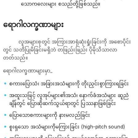
သောကလေးများ စသည်တို့ဖြစ်သည်။
ရောဂါလက္ခဏာများ
လူအများစုတွင် အကြားအာရုံဆုံးရှုံးခြင်းကို အစောပိုင်း
တွင် သတိပြုမိခြင်းမရှိဘဲ တဖြည်းဖြည်း ပိုမိုသိသာလာ
တတ်သည်။
ရောဂါလက္ခဏာများမှာ_
စကားပြောသံ၊ အခြားအသံများကို တိုးညှင်းစွာကြားရခြင်း
အထူးသဖြင့် လူအုပ်များ၏အသံ၊ နောက်ခံအသံများ ဆူညံ
ချိန်တွင် ပြောဆိုဆက်သွယ်ရာတွင် ပြဿနာဖြစ်ခြင်း
ပြောသောစကားများကို နားမလည်ခြင်း
စူးရှသော အသံများကိုမကြားခြင်း (high-pitch sound)