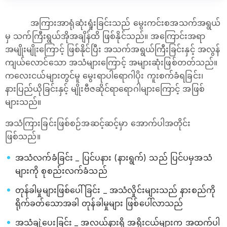
အကြားအာရုံဆုံးရှုံးခြင်းသည် မွေးကင်းစအသက်အရွယ်
မှ သက်ကြီးရွယ်အိုအချိန်ထိ ဖြစ်နိုင်သည်။ အကြောင်းအရာ
အမျိုးမျိုးကြောင့် ဖြစ်နိုင်ပြီး အသက်အရွယ်ကြီးခြင်းနှင့် အလွန်
ကျယ်လောင်သော အသံများကြောင့် အများဆုံးဖြစ်တတ်သည်။
ကလေးငယ်များတွင်မူ မွေးရာပါရောဂါပိုး ကူးစက်ခံရခြင်း၊
နားပြည်ယိုခြင်းနှင့် မျိုးဗီဇဆိုင်ရာရောဂါများကြောင့် အဖြစ်
များသည်။
အသံကြားခြင်းဖြစ်စဉ်အဆင့်ဆင့်မှာ အောက်ပါအတိုင်း
ဖြစ်သည်။
အသံလက်ခံခြင်း _ ပြင်ပနား (နားရွက်) သည် ပြင်ပမှအသံ
များကို စုစည်းလက်ခံသည်
တုန်ခါမှုများဖြစ်ပေါ်ခြင်း _ အသံလှိုင်းများသည် နားစည်ကို
ရိုက်ခတ်သောအခါ တုန်ခါမှုများ ဖြစ်ပေါ်လာသည်
အသံချဲ့ပေးခြင်း _ အလယ်နားရှိ အရိုးငယ်များက အထက်ပါ