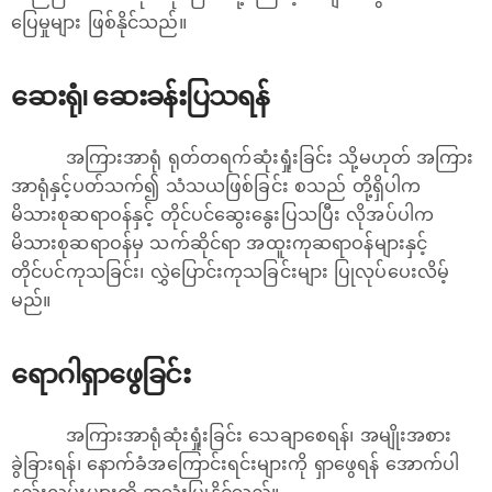
ပြေမှုများ ဖြစ်နိုင်သည်။
ဆေးရုံ၊ ဆေးခန်းပြသရန်
အကြားအာရုံ ရုတ်တရက်ဆုံးရှုံးခြင်း သို့မဟုတ် အကြား
အာရုံနှင့်ပတ်သက်၍ သံသယဖြစ်ခြင်း စသည် တို့ရှိပါက
မိသားစုဆရာဝန်နှင့် တိုင်ပင်ဆွေးနွေးပြသပြီး လိုအပ်ပါက
မိသားစုဆရာဝန်မှ သက်ဆိုင်ရာ အထူးကုဆရာဝန်များနှင့်
တိုင်ပင်ကုသခြင်း၊​ လွှဲပြောင်းကုသခြင်းများ ပြုလုပ်ပေးလိမ့်
မည်။
ရောဂါရှာဖွေခြင်း
အကြားအာရုံဆုံးရှုံးခြင်း သေချာစေရန်၊ အမျိုးအစား
ခွဲခြားရန်၊ နောက်ခံအကြောင်းရင်းများကို ရှာဖွေရန် အောက်ပါ