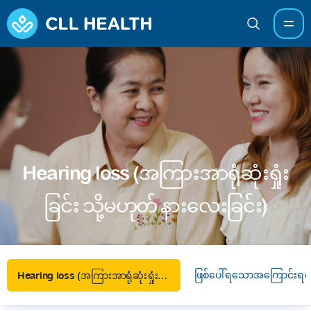
Hearing loss (အကြားအာရုံဆုံးရှုံး
ခြင်း သို့မဟုတ် နားလေးခြင်း)
ဖြစ်ပေါ်ရသောအကြောင်းရင်
Hearing loss (အကြားအာရုံဆုံးရှုံးခြင်း သို့မဟုတ် နားလေးခြင်း)