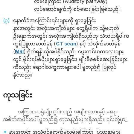
လမ်းကြောင်း (Auditory pathway)
လုပ်ဆောင်ချက်ကို စစ်ဆေးခြင်းဖြစ်သည်။
နောက်ခံအကြောင်းရင်းများကို ရှာဖွေခြင်း
နားအတွင်း အလုံးအကျိတ်များ တွေ့ရှိပါက သို့မဟုတ်
ဦးနှောက်အတွင်း အလုံးအကျိတ်ရှိသည်ဟု သံသယရှိပါက
ကွန်ပြူတာဓာတ်မှန် (
CT scan
) နှင့် သံလိုက်ဓာတ်မှန်
(
MRI
) ရိုက်ရန် လိုအပ်နိုင်သည်။ မွေးကင်းစကလေးများ
တွင် ဗိုင်းရပ်စ်ပိုးများရှာဖွေခြင်း၊ မျိုးဗီဇစစ်ဆေးခြင်းများ
ကိုလည်း ရောဂါလက္ခဏာများပေါ် မူတည်၍ ပြုလုပ်
နိုင်သည်။
ကုသခြင်း
အကြားအာရုံချို့ယွင်းသည့် အမျိုးအစားနှင့် နေရာ
အစိတ်အပိုင်းပေါ် မူတည်၍ ကုသနည်းများရှိသည်။ ၎င်းတို့မှာ_
နားအတွင်း အသံဝင်ရောက်မှုလမ်းကြောင်း ပြဿနာများ