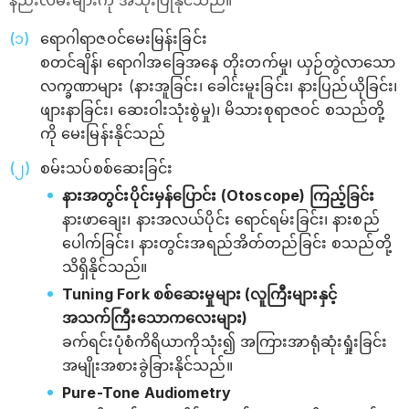
နည်းလမ်းများကို အသုံးပြုနိုင်သည်။
ရောဂါရာဇဝင်မေးမြန်းခြင်း
စတင်ချိန်၊ ရောဂါအခြေအနေ တိုးတက်မှု၊ ယှဉ်တွဲလာသော
လက္ခဏာများ (နားအူခြင်း၊ ခေါင်းမူးခြင်း၊ နားပြည်ယိုခြင်း၊
ဖျားနာခြင်း၊ ဆေးဝါးသုံးစွဲမှု)၊ မိသားစုရာဇဝင် စသည်တို့
ကို မေးမြန်းနိုင်သည်
စမ်းသပ်စစ်ဆေးခြင်း
နားအတွင်းပိုင်းမှန်ပြောင်း (Otoscope) ကြည့်ခြင်း
နားဖာချေး၊ နားအလယ်ပိုင်း ရောင်ရမ်းခြင်း၊ နားစည်
ပေါက်ခြင်း၊ နားတွင်းအရည်အိတ်တည်ခြင်း စသည်တို့
သိရှိနိုင်သည်။
Tuning Fork စစ်ဆေးမှုများ (လူကြီးများနှင့်
အသက်ကြီးသောကလေးများ)
ခက်ရင်းပုံစံကိရိယာကိုသုံး၍ အကြားအာရုံဆုံးရှုံးခြင်း
အမျိုးအစားခွဲခြားနိုင်သည်။
Pure-Tone Audiometry