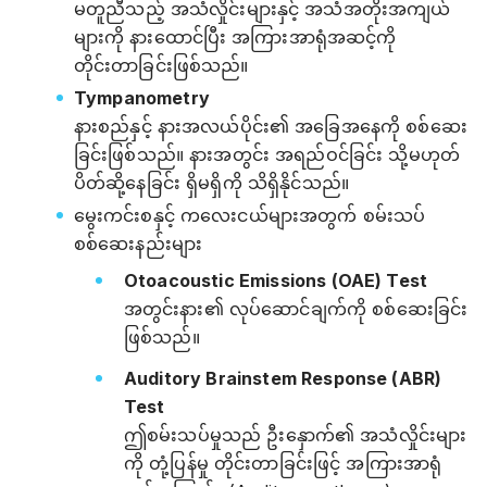
မတူညီသည့် အသံလှိုင်းများနှင့် အသံအတိုးအကျယ်
များကို နားထောင်ပြီး အကြားအာရုံအဆင့်ကို
တိုင်းတာခြင်းဖြစ်သည်။
Tympanometry
နားစည်နှင့် နားအလယ်ပိုင်း၏ အခြေအနေကို စစ်ဆေး
ခြင်းဖြစ်သည်။ နားအတွင်း အရည်ဝင်ခြင်း သို့မဟုတ်
ပိတ်ဆို့နေခြင်း ရှိမရှိကို သိရှိနိုင်သည်။
မွေးကင်းစနှင့် ကလေးငယ်များအတွက် စမ်းသပ်
စစ်ဆေးနည်းများ
Otoacoustic Emissions (OAE) Test
အတွင်းနား၏ လုပ်ဆောင်ချက်ကို စစ်ဆေးခြင်း
ဖြစ်သည်။
Auditory Brainstem Response (ABR)
Test
ဤစမ်းသပ်မှုသည် ဦးနှောက်၏ အသံလှိုင်းများ
ကို တုံ့ပြန်မှု တိုင်းတာခြင်းဖြင့် အကြားအာရုံ