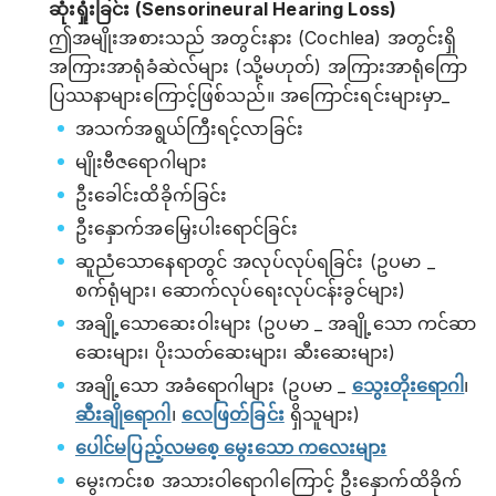
ဆုံးရှုံးခြင်း (Sensorineural Hearing Loss)
ဤအမျိုးအစားသည် အတွင်းနား (Cochlea) အတွင်းရှိ
အကြားအာရုံခံဆဲလ်များ (သို့မဟုတ်) အကြားအာရုံကြော
ပြဿနာများကြောင့်ဖြစ်သည်။ အကြောင်းရင်းများမှာ_
အသက်အရွယ်ကြီးရင့်လာခြင်း
မျိုးဗီဇရောဂါများ
ဦးခေါင်းထိခိုက်ခြင်း
ဦးနှောက်အမြှေးပါးရောင်ခြင်း
ဆူညံသောနေရာတွင် အလုပ်လုပ်ရခြင်း (ဥပမာ _
စက်ရုံများ၊ ဆောက်လုပ်ရေးလုပ်ငန်းခွင်များ)
အချို့သောဆေးဝါးများ (ဥပမာ _ အချို့သော ကင်ဆာ
ဆေးများ၊ ပိုးသတ်ဆေးများ၊ ဆီးဆေးများ)
အချို့သော အခံရောဂါများ (ဥပမာ _
သွေးတိုးရောဂါ
၊
ဆီးချိုရောဂါ
၊
လေဖြတ်ခြင်း
ရှိသူများ)
ပေါင်မပြည့်လမစေ့ မွေးသော ကလေးများ
မွေးကင်းစ အသားဝါရောဂါကြောင့် ဦးနှောက်ထိခိုက်