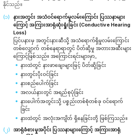
နိုင်သည်။
နားအတွင်း အသံဝင်ရောက်မှုလမ်းကြောင်း ပြဿနာများ
ကြောင့် အကြားအာရုံဆုံးရှုံးခြင်း (Conductive Hearing
Loss)
ပြင်ပနားမှ အတွင်းနားဆီသို့ အသံရောက်ရှိမှုလမ်းကြောင်း
တစ်လျှောက် တစ်နေရာရာတွင် ပိတ်ဆို့မှု အတားအဆီးများ
ကြောင့်ဖြစ်သည်။ အကြောင်းရင်းများမှာ_
နားထဲတွင် နားဖာချေးများဖြင့် ပိတ်ဆို့ခြင်း
နားတွင်းပိုးဝင်ခြင်း
နားစည်ပေါက်ခြင်း
အလယ်နားတွင် အရည်စုပုံခြင်း
နားပေါက်အတွင်းသို့ ပစ္စည်းတစ်စုံတစ်ခု ဝင်ရောက်
ခြင်း
နားထဲတွင် အလုံးအကျိတ် ရှိနေခြင်းတို့ ဖြစ်ကြသည်။
အာရုံခံစားမှုအပိုင်း ပြဿနာများကြောင့် အကြားအာရုံ