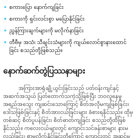
စကားပြော နောက်ကျခြင်း
စကားကို ရှင်းလင်းစွာ မပြောနိုင်ခြင်း
ညွှန်ကြားချက်များကို မလိုက်နာခြင်း
တီဗီမှ အသံ၊ သီချင်းသံများကို ကျယ်လောင်စွာနားထောင်
ခြင်း စသည်တို့ဖြစ်သည်။
နောက်ဆက်တွဲပြဿနာများ
အကြားအာရုံချို့ယွင်းခြင်းသည် ပတ်ဝန်းကျင်နှင့်
အဆက်အသွယ် ပြတ်တောက်သကဲ့သို့ဖြစ်ပြီး ဘဝလူနေမှု
အရည်အသွေး ကျဆင်းသောကြောင့် စိတ်အလိုမကျဖြစ်ခြင်း၊
‌ဒေါသဖြစ်ခြင်းနှင့် စိတ်အားငယ်ခြင်းများ ခံစားရနိုင်သည်။ ထိုမှ
တစ်ဆင့် စိတ်ပူပန်ခြင်း၊ စိတ်ဓာတ်ကျခြင်း စသည်တို့ထိဖြစ်
နိုင်သည်။ ကလေးငယ်များတွင် ကျောင်းသင်ခန်းစာများ နားမ
လည်ခြင်း၊ စာမလိုက်နိုင်ခြင်းတို့ကြောင့် ကျောင်းတွင် အဆင်မ