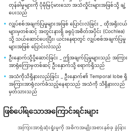
တုန်ခါမှုများကို ပိုမိုမြင့်မားသော အသံလှိုင်းများအဖြစ်သို့ ချဲ့
ပေးသည်
လျှပ်စစ်အချက်ပြမှုများအဖြစ် ပြောင်းလဲခြင်း _ ထိုအရိုးငယ်
များမှတစ်ဆင့် အတွင်းနားရှိ ခရုပုံအစိတ်အပိုင်း (Cochlea)
သို့ သယ်ဆောင်ပေးပြီး၊ ယင်းနေရာတွင် လျှပ်စစ်အချက်ပြမှု
များအဖြစ် ပြောင်းလဲသည်
ဦးနှောက်သို့ပို့ဆောင်ခြင်း _ ဤအချက်ပြမှုများသည် အကြား
အာရုံကြောမှတစ်ဆင့် ဦးနှောက်သို့ ရောက်ရှိသည်
အသံကိုသိရှိနားလည်ခြင်း _ ဦးနှောက်၏ Temporal lobe ရှိ
အကြားအာရုံလက်ခံသည့်နေရာသည် အသံကို သိရှိနားလည်
မှတ်သားသည်
ဖြစ်ပေါ်ရသောအကြောင်းရင်းများ
အကြားအာရုံဆုံးရှုံးမှုကို အဓိကအမျိုးအစားနှစ်ခု ခွဲခြား