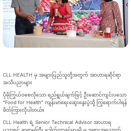
CLL HEALTH မှ အများပြည်သူတို့အတွက် အာဟာရဆိုင်ရာ
အသိပညာများ
ပိုမိုကြွယ်ဝစေလိုသော ရည်ရွယ်ချက်ဖြင့် ဦးဆောင်ကျင်းပသော
“Food for Health” ကျန်းမာရေးဆွေးနွေးပွဲသို့ ကြွရောက်ပါရန်
ဖိတ်ကြားလိုပါတယ်။
CLL Health ရဲ့ Senior Technical Advisor အာဟာရ
ပညာရှင် ဆရာမကြီး ဒေါက်တာခင်မာချို မှ အစားအသောက်