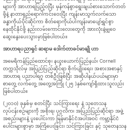
များကို အာဟာရပြည့်ဝပြီး မှန်ကန်စွာရွေးချယ်စားသောက်တတ်
ဖို့နဲ့ နာတာရှည်ရောဂါကင်းဝေးပြီး ကျန်းမာသွက်လက်သော
ခန္ဓာကိုယ်ပိုင်ဆိုင်ကာ စိတ်ရောကိုယ်ပါကျန်းမာပျော်ရွှင်စွာ
နေထိုင်နိုင်ဖို့ နည်းလမ်းကောင်းလေးတွေကို အားလုံးနဲ့မျှဝေ
ဆွေးနွေးပေးသွားမှာဖြစ်ပါတယ်။
အာဟာရပညာရှင် ဆရာမ ဒေါက်တာခင်မာချို ဟာ
အမေရိကန်ပြည်ထောင်စု၊ နယူးယောက်ပြည်နယ်၊ Cornell
တက္ကသိုလ်မှ အပြည်ပြည်ဆိုင်ရာ စိုက်ပျိုးရေး၊ အစားအစာနှင့်
အာဟာရ ပညာပါရဂူ တစ်ဦးဖြစ်ပြီး အဆိုပါနယ်ပယ်များမှာ
စာတွေ့ လက်တွေ့ အတွေ့အကြုံ (၂၅ )နှစ်ကျော်ရှိထားသူလည်း
ဖြစ်ပါတယ်။
(၂၀၁၀) ခုနှစ်မှ စတင်ပြီး သင်ကြားရေး နဲ့ သုတေသန
လုပ်ငန်းစဉ်များကို အစိုးရ၊ ပုဂ္ဂလိက၊ အပြည်ပြည်ဆိုင်ရာ အဖွဲ့
အစည်းများနဲ့ ပူးပေါင်းကာ မြန်မာနိုင်ငံအပါအဝင် ကမ္ဘာ့နိုင်ငံ
ပေါင်းများစွာမှာ အကြံပေးခြင်း၊ သင်ကြားခြင်း နှင့် သုတေနသန