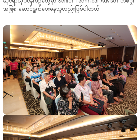
ဆိုင်ရာလုပ်ငန်းစဉ်တွေမှာ Senior Technical Advisor တစ်ဦး
အဖြစ် ဆောင်ရွက်ပေးနေသူလည်းဖြစ်ပါတယ်။