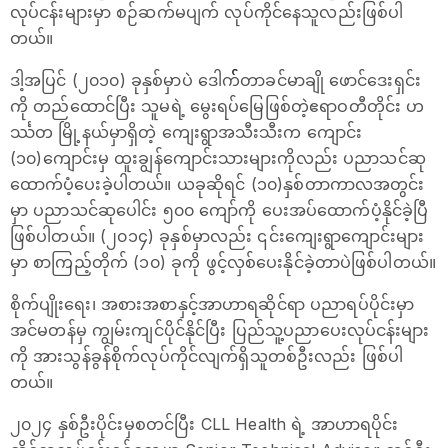
လုပ်ငန်းများမှာ စဉ်ဆက်မပျက် လုပ်ကိုင်နေသူလည်းဖြစ်ပါ
တယ်။
ဒါ့အပြင် (၂၀၁၀) ခုနှစ်မှာပဲ ဒေါက််တာခင်မာချို ဖောင်ဒေးရှင်း
ကို တည်ထောင်ပြီး သူမရဲ့ မွေးရပ်မြေဖြစ်တဲ့ဧရာဝတီတိုင်း ဟ
င်္ဿတ မြို့နယ်မှာရှိတဲ့ ကျေးရွာအသီးသီးက ကျောင်း
(၁၀)ကျောင်းမှ ထူးချွန်ကျောင်းသားများကိုလည်း ပညာသင်ဆု
ထောက်ပံ့ပေးခဲ့ပါတယ်။ ယခုဆိုရင် (၁၀)နှစ်တာကာလအတွင်း
မှာ ပညာသင်ဆုပေါင်း ၅၀၀ ကျော်ကို ပေးအပ်ထောက်ပံ့နိုင်ခဲ့ပြီ
ဖြစ်ပါတယ်။ (၂၀၁၄) ခုနှစ်မှာလည်း ၎င်းကျေးရွာကျောင်းများ
မှာ စာကြည့်တိုက် (၁၀) ခုကို ဖွင့်လှစ်ပေးနိုင်ခဲ့တာပဲဖြစ်ပါတယ်။
စိုက်ပျိုးရေး၊ အစားအစာနှင့်အာဟာရဆိုင်ရာ ပညာရပ်ပိုင်းမှာ
အင်မတန်မှ ကျွမ်းကျင်ပိုင်နိုင်ပြီး ပြည်သူ့ပညာပေးလုပ်ငန်းများ
ကို အားသွန်ခွန်စိုက်လုပ်ကိုင်လျက်ရှိသူတစ်ဦးလည်း ဖြစ်ပါ
တယ်။
၂၀၂၄ နှစ်ဦးပိုင်းမှစတင်ပြီး CLL Health ရဲ့ အာဟာရပိုင်း