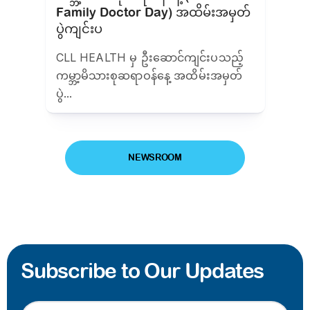
Family Doctor Day) အထိမ်းအမှတ်
ပွဲကျင်းပ
CLL HEALTH မှ ဦးဆောင်ကျင်းပသည့်
ကမ္ဘာ့မိသားစုဆရာဝန်နေ့ အထိမ်းအမှတ်
ပွဲ...
NEWSROOM
Subscribe to Our Updates