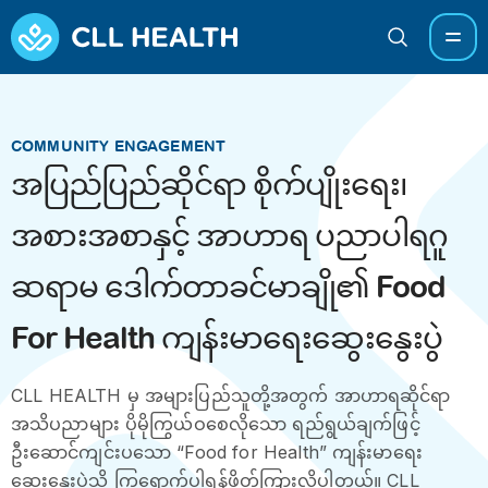
COMMUNITY ENGAGEMENT
အပြည်ပြည်ဆိုင်ရာ စိုက်ပျိုးရေး၊
အစားအစာနှင့် အာဟာရ ပညာပါရဂူ
ဆရာမ ဒေါက်တာခင်မာချို၏ Food
For Health ကျန်းမာရေးဆွေးနွေးပွဲ
CLL HEALTH မှ အများပြည်သူတို့အတွက် အာဟာရဆိုင်ရာ
အသိပညာများ ပိုမိုကြွယ်ဝစေလိုသော ရည်ရွယ်ချက်ဖြင့်
ဦးဆောင်ကျင်းပသော “Food for Health” ကျန်းမာရေး
ဆွေးနွေးပွဲသို့ ကြွရောက်ပါရန်ဖိတ်ကြားလိုပါတယ်။ CLL