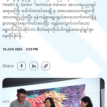
Health ရဲ့ Senior Technical Advisor အာဟာရပညာရှင်
ဆရာမကြီး ဒေါက်တာခင်မာချို မှ အစားအသောက်များကို
အာဟာရပြည့်ဝပြီး မှန်ကန်စွာရွေးချယ်စားသောက်တတ်ဖို့နဲ့
နာတာရှည်ရောဂါကင်းဝေးပြီး ကျန်းမာသွက်လက်သော
ခန္ဓာကိုယ်ပိုင်ဆိုင်ကာ စိတ်ရောကိုယ်ပါကျန်းမာပျော်ရွှင်စွာ
နေထိုင်နိုင်ဖို့…
16 JUN 2024
3:23 PM
Share