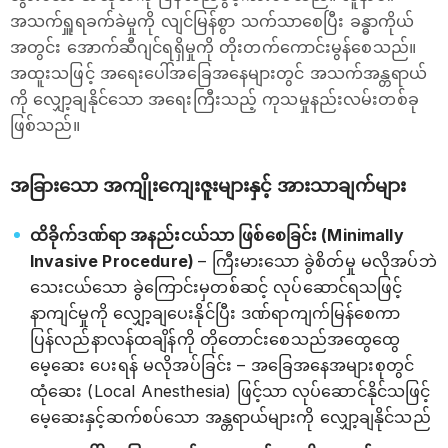
အသက်ရှူရခက်ခဲမှုကို လျင်မြန်စွာ သက်သာစေပြီး ခန္ဓာကိုယ်
အတွင်း အောက်ဆီဂျင်ရရှိမှုကို တိုးတက်ကောင်းမွန်စေသည်။
အထူးသဖြင့် အရေးပေါ်အခြေအနေများတွင် အသက်အန္တရာယ်
ကို လျှော့ချနိုင်သော အရေးကြီးသည့် ကုသမှုနည်းလမ်းတစ်ခု
ဖြစ်သည်။
အခြားသော အကျိုးကျေးဇူးများနှင့် အားသာချက်များ
ထိခိုက်ဒဏ်ရာ အနည်းငယ်သာ ဖြစ်စေခြင်း (Minimally
Invasive Procedure)
– ကြီးမားသော ခွဲစိတ်မှု မလိုအပ်ဘဲ
သေးငယ်သော ခွဲကြောင်းမှတစ်ဆင့် လုပ်ဆောင်ရသဖြင့်
နာကျင်မှုကို လျှော့ချပေးနိုင်ပြီး ဒဏ်ရာကျက်မြန်စေကာ
ပြန်လည်နာလန်ထချိန်ကို တိုတောင်းစေသည်အထွေထွေ
မေ့ဆေး ပေးရန် မလိုအပ်ခြင်း – အခြေအနေအများစုတွင်
ထုံဆေး (Local Anesthesia) ဖြင့်သာ လုပ်ဆောင်နိုင်သဖြင့်
မေ့ဆေးနှင့်ဆက်စပ်သော အန္တရာယ်များကို လျှော့ချနိုင်သည်