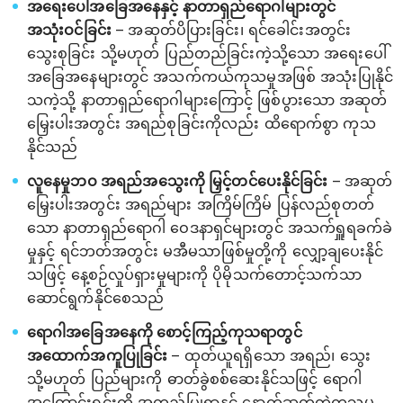
အရေးပေါ်အခြေအနေနှင့် နာတာရှည်ရောဂါများတွင်
အသုံးဝင်ခြင်း
– အဆုတ်ပိပြားခြင်း၊ ရင်ခေါင်းအတွင်း
သွေးစုခြင်း သို့မဟုတ် ပြည်တည်ခြင်းကဲ့သို့သော အရေးပေါ်
အခြေအနေများတွင် အသက်ကယ်ကုသမှုအဖြစ် အသုံးပြုနိုင်
သကဲ့သို့ နာတာရှည်ရောဂါများကြောင့် ဖြစ်ပွားသော အဆုတ်
မြှေးပါးအတွင်း အရည်စုခြင်းကိုလည်း ထိရောက်စွာ ကုသ
နိုင်သည်
လူနေမှုဘဝ အရည်အသွေးကို မြှင့်တင်ပေးနိုင်ခြင်း
– အဆုတ်
မြှေးပါးအတွင်း အရည်များ အကြိမ်ကြိမ် ပြန်လည်စုတတ်
သော နာတာရှည်ရောဂါ ဝေဒနာရှင်များတွင် အသက်ရှူရခက်ခဲ
မှုနှင့် ရင်ဘတ်အတွင်း မအီမသာဖြစ်မှုတို့ကို လျှော့ချပေးနိုင်
သဖြင့် နေ့စဉ်လှုပ်ရှားမှုများကို ပိုမိုသက်တောင့်သက်သာ
ဆောင်ရွက်နိုင်စေသည်
ရောဂါအခြေအနေကို စောင့်ကြည့်ကုသရာတွင်
အထောက်အကူပြုခြင်း
– ထုတ်ယူရရှိသော အရည်၊ သွေး
သို့မဟုတ် ပြည်များကို ဓာတ်ခွဲစစ်ဆေးနိုင်သဖြင့် ရောဂါ
အကြောင်းရင်းကို အတည်ပြုရာနှင့် နောက်ဆက်တွဲကုသမှု