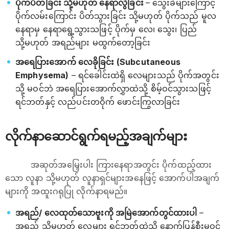
ပိုက်ပိတ်ခြင်း သို့မဟုတ် နေရာလွဲခြင်း
– သွေးခဲများကြောင့်
ပိုက်လမ်းကြောင်း ပိတ်သွားခြင်း သို့မဟုတ် ပိုက်သည် မူလ
နေရာမှ နေရာရွေ့သွားသဖြင့် ပိုက်မှ လေ၊ သွေး၊ ပြည်
သို့မဟုတ် အရည်များ မထွက်တော့ခြင်း
အရေပြားအောက် လေခိုခြင်း (Subcutaneous
Emphysema)
– ရင်ခေါင်းထဲရှိ လေများသည် ပိုက်အတွင်း
သို့ မဝင်ဘဲ အရေပြားအောက်လွှာထဲသို့ စိမ့်ဝင်သွားသဖြင့်
ရင်ဘတ်နှင့် လည်ပင်းတဝိုက် ဖောင်းကြွလာခြင်း
လိုက်နာဆောင်ရွက်ရမည့်အချက်များ
အဆုတ်အမြှေးပါး ကြားနေရာအတွင်း ပိုက်ထည့်ထား
သော လူနာ သို့မဟုတ် လူနာရှင်များအနေဖြင့် အောက်ပါအချက်
များကို အထူးဂရုပြု လိုက်နာရမည်။
အရည်/ လေထုတ်သောဗူးကို အမြဲအောက်တွင်ထားပါ
–
အရည် သို့မဟုတ် လေများ ရင်ဘတ်ထဲသို့ နောက်ပြန်စီးမဝင်