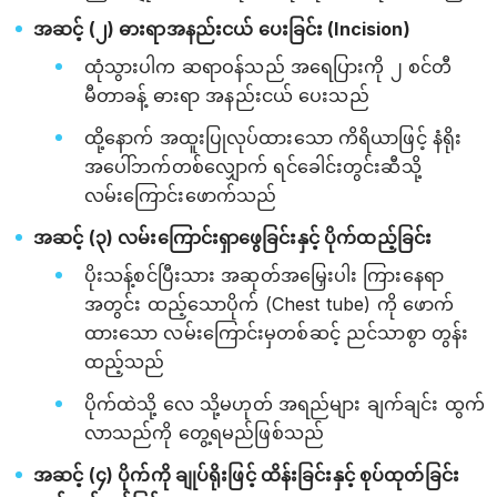
အဆင့် (၂) ဓားရာအနည်းငယ် ပေးခြင်း (Incision)
ထုံသွားပါက ဆရာဝန်သည် အရေပြားကို ၂ စင်တီ
မီတာခန့် ဓားရာ အနည်းငယ် ပေးသည်
ထို့နောက် အထူးပြုလုပ်ထားသော ကိရိယာဖြင့် နံရိုး
အပေါ်ဘက်တစ်လျှောက် ရင်ခေါင်းတွင်းဆီသို့
လမ်းကြောင်းဖောက်သည်
အဆင့် (၃) လမ်းကြောင်းရှာဖွေခြင်းနှင့် ပိုက်ထည့်ခြင်း
ပိုးသန့်စင်ပြီးသား အဆုတ်အမြှေးပါး ကြားနေရာ
အတွင်း ထည့်သောပိုက် (Chest tube) ကို ဖောက်
ထားသော လမ်းကြောင်းမှတစ်ဆင့် ညင်သာစွာ တွန်း
ထည့်သည်
ပိုက်ထဲသို့ လေ သို့မဟုတ် အရည်များ ချက်ချင်း ထွက်
လာသည်ကို တွေ့ရမည်ဖြစ်သည်
အဆင့် (၄) ပိုက်ကို ချုပ်ရိုးဖြင့် ထိန်းခြင်းနှင့် စုပ်ထုတ်ခြင်း