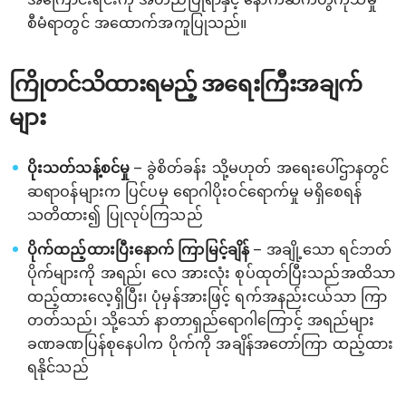
စီမံရာတွင် အထောက်အကူပြုသည်။
ကြိုတင်သိထားရမည့် အရေးကြီးအချက်
များ
ပိုးသတ်သန့်စင်မှု
– ခွဲစိတ်ခန်း သို့မဟုတ် အရေးပေါ်ဌာနတွင်
ဆရာဝန်များက ပြင်ပမှ ရောဂါပိုးဝင်ရောက်မှု မရှိစေရန်
သတိထား၍ ပြုလုပ်ကြသည်
ပိုက်ထည့်ထားပြီးနောက် ကြာမြင့်ချိန်
– အချို့သော ရင်ဘတ်
ပိုက်များကို အရည်၊ လေ အားလုံး စုပ်ထုတ်ပြီးသည်အထိသာ
ထည့်ထားလေ့ရှိပြီး၊ ပုံမှန်အားဖြင့် ရက်အနည်းငယ်သာ ကြာ
တတ်သည်၊ သို့သော် နာတာရှည်ရောဂါကြောင့် အရည်များ
ခဏခဏပြန်စုနေပါက ပိုက်ကို အချိန်အတော်ကြာ ထည့်ထား
ရနိုင်သည်