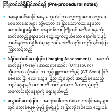
ကြိုတင်သိရှိပြင်ဆင်ရန် (Pre-procedural notes)
အရေးပေါ်အခြေအနေ မဟုတ်ပါက သွေးကျဲဆေး၊ သွေးမခဲ
စေသောဆေးများ သို့မဟုတ် အခြားသောက်သုံးနေသော
ဆေးဝါးများရှိပါက ဆရာဝန်အား ကြိုတင်အသိပေးရမည်၊
ဓာတ်မတည့်မှုရာဇဝင်၊ သွေးထွက်လွယ်သော ရောဂါများနှင့်
ယခင်ရင်ဘတ်ခွဲစိတ်မှု ရာဇဝင်များကိုလည်း ထည့်သွင်းပြော
ကြားသင့်သည်
ပုံရိပ်ဖော်စစ်ဆေးခြင်း (Imaging Assessment)
– အဆုတ်
ဓာတ်မှန် (X-ray)၊ အာထရာဆောင်း (Ultrasound)
သို့မဟုတ် လိုအပ်ပါက ကွန်ပျူတာဓာတ်မှန် (CT Scan) ဖြင့်
စစ်ဆေးပြီး လေ၊ သွေး၊ ပြည် သို့မဟုတ် အရည်စုနေသည့်
တည်နေရာနှင့် ပမာဏကို သတ်မှတ်ကာ ပိုက်ထည့်မည့်
အကောင်းဆုံးနေရာကို ရွေးချယ်မည်
သွေးစစ်ဆေးခြင်း
– အရေးပေါ်မဟုတ်သော အခြေအနေများ
တွင် သွေးခဲစနစ် ပုံမှန် ရှိမရှိနှင့် အခြားလိုအပ်သော သွေးစစ်