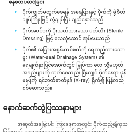
စနစ်တပ်ဆင်ခြင်း
ပိုက်ကျွတ်မထွက်စေရန် အရေပြားနှင့် ပိုက်ကို ခွဲစိတ်
ချုပ်ကြိုးဖြင့် တွဲချုပ်ပြီး ချည်နှောင်သည်
ပိုက်အဝင်ဝကို ပိုးသတ်ထားသော ပတ်တီး (Sterile
Dressing) ဖြင့် လေလုံအောင် အုပ်ပေးသည်
ပိုက်၏ အခြားအစွန်းတစ်ဖက်ကို ရေထည့်ထားသော
ဗူး (Water-seal Drainage System) ၏
ရေမျက်နှာပြင်အောက်တွင် မြှုပ်ကာ လေ သို့မဟုတ်
အရည်များကို ထုတ်စေသည်၊ ပြီးလျှင် ပိုက်နေရာ မှန်
မမှန်ကို ရင်ဘတ်ဓာတ်မှန် (X-ray) ရိုက်၍ ပြန်လည်
စစ်ဆေးသည်။
နောက်ဆက်တွဲပြဿနာများ
အဆုတ်အမြှေးပါး ကြားနေရာအတွင်း ပိုက်ထည့်၍ကုသ
ခြင်းသည် ဘေးကင်းသော နည်းလမ်းဖြစ်သော်လည်း