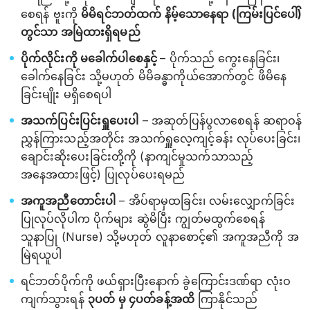
စေရန် ဗူးကို
မိမိရင်ဘတ်ထက် နိမ့်သောနေရာ (ကြမ်းပြင်ပေါ်)
တွင်သာ အမြဲထားရှိရမည်
ပိုက်လိုင်းကို မခေါက်ပါစေနှင့်
– ပိုက်သည် ကွေးနေခြင်း၊
ခေါက်နေခြင်း သို့မဟုတ် မိမိခန္ဓာကိုယ်အောက်တွင် ဖိမိနေ
ခြင်းမျိုး မရှိစေရပါ
အသက်ပြင်းပြင်းရှူပေးပါ
– အဆုတ်ပြန်ပွလာစေရန် ဆရာဝန်
ညွှန်ကြားသည့်အတိုင်း အသက်ရှူလေ့ကျင့်ခန်း လုပ်ပေးခြင်း၊
ချောင်းဆိုးပေးခြင်းတို့ကို (နာကျင်မှုသက်သာသည့်
အနေအထားဖြင့်) ပြုလုပ်ပေးရမည်
အကူအညီတောင်းပါ
– အိပ်ရာမှထခြင်း၊ လမ်းလျှောက်ခြင်း
ပြုလုပ်လိုပါက ပိုက်များ ဆွဲမိပြီး ကျွတ်မထွက်စေရန်
သူနာပြု (Nurse) သို့မဟုတ် လူနာစောင့်၏ အကူအညီကို အ
မြဲရယူပါ
ရင်ဘတ်ပိုက်ကို ဖယ်ရှားပြီးနောက် ခွဲကြောင်းဒဏ်ရာ လုံးဝ
ကျက်သွားရန်
၃ပတ် မှ ၄ပတ်ခန့်အထိ
ကြာနိုင်သည်