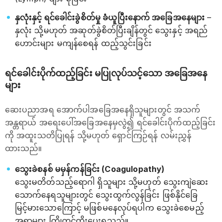
နှလုံးနှင့် ရင်ခေါင်းခွဲစိတ်မှု ခံယူပြီးနောက် အခြေအနေများ
–
နှလုံး သို့မဟုတ် အဆုတ်ခွဲစိတ်ပြီးချိန်တွင် သွေးနှင့် အရည်
ဟောင်းများ မကျန်စေရန် ထည့်သွင်းခြင်း
ရင်ခေါင်းပိုက်ထည့်ခြင်း မပြုလုပ်သင့်သော အခြေအနေ
များ
ဆေးပညာအရ အောက်ပါအခြေအနေရှိသူများတွင် အသက်
အန္တရာယ် အရေးပေါ်အခြေအနေမှလွဲ၍ ရင်ခေါင်းပိုက်ထည့်ခြင်း
ကို အထူးသတိပြုရန် သို့မဟုတ် ရှောင်ကြဉ်ရန် လမ်းညွှန်
ထားသည်။
သွေးခဲစနစ် မမှန်ကန်ခြင်း (Coagulopathy)
သွေးမတိတ်သည့်ရောဂါ ရှိသူများ သို့မဟုတ် သွေးကျဲဆေး
သောက်နေရသူများတွင် သွေးထွက်လွန်ခြင်း ဖြစ်နိုင်ခြေ
မြင့်မားသောကြောင့် မဖြစ်မနေလုပ်ရပါက သွေးခဲစေမည့်
အရာများ ကြိုတင်ထိုးပေးရသည်။