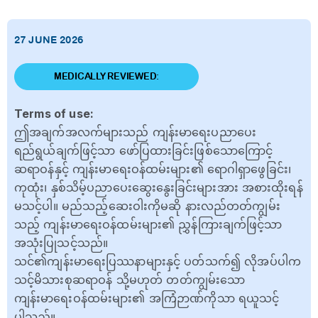
27 JUNE 2026
MEDICALLY REVIEWED:
Terms of use:
ဤအချက်အလက်များသည် ကျန်းမာရေးပညာပေး
ရည်ရွယ်ချက်ဖြင့်သာ ဖော်ပြထားခြင်းဖြစ်သောကြောင့်
ဆရာဝန်နှင့် ကျန်းမာရေးဝန်ထမ်းများ၏ ရောဂါရှာဖွေခြင်း၊
ကုထုံး၊ နှစ်သိမ့်ပညာပေးဆွေးနွေးခြင်းများအား အစားထိုးရန်
မသင့်ပါ။ မည်သည့်ဆေးဝါးကိုမဆို နားလည်တတ်ကျွမ်း
သည့် ကျန်းမာရေးဝန်ထမ်းများ၏ ညွှန်ကြားချက်ဖြင့်သာ
အသုံးပြုသင့်သည်။
သင်၏ကျန်းမာရေးပြဿနာများနှင့် ပတ်သက်၍ လိုအပ်ပါက
သင့်မိသားစုဆရာဝန် သို့မဟုတ် တတ်ကျွမ်းသော
ကျန်းမာရေးဝန်ထမ်းများ၏ အကြံဉာဏ်ကိုသာ ရယူသင့်
ပါသည်။