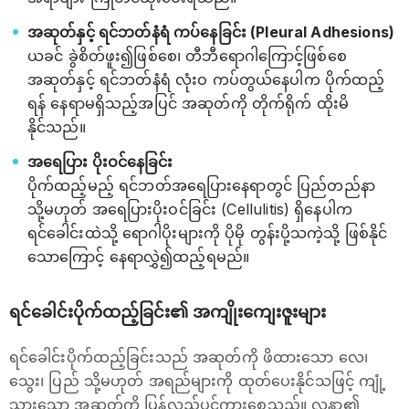
အဆုတ်နှင့် ရင်ဘတ်နံရံ ကပ်နေခြင်း (Pleural Adhesions)
ယခင် ခွဲစိတ်ဖူး၍ဖြစ်စေ၊ တီဘီရောဂါကြောင့်ဖြစ်စေ
အဆုတ်နှင့် ရင်ဘတ်နံရံ လုံးဝ ကပ်တွယ်နေပါက ပိုက်ထည့်
ရန် နေရာမရှိသည့်အပြင် အဆုတ်ကို တိုက်ရိုက် ထိုးမိ
နိုင်သည်။
အရေပြား ပိုးဝင်နေခြင်း
ပိုက်ထည့်မည့် ရင်ဘတ်အရေပြားနေရာတွင် ပြည်တည်နာ
သို့မဟုတ် အရေပြားပိုးဝင်ခြင်း (Cellulitis) ရှိနေပါက
ရင်ခေါင်းထဲသို့ ရောဂါပိုးများကို ပိုမို တွန်းပို့သကဲ့သို့ ဖြစ်နိုင်
သောကြောင့် နေရာလွှဲ၍ထည့်ရမည်။
ရင်ခေါင်းပိုက်ထည့်ခြင်း၏ အကျိုးကျေးဇူးများ
ရင်ခေါင်းပိုက်ထည့်ခြင်းသည် အဆုတ်ကို ဖိထားသော လေ၊
သွေး၊ ပြည် သို့မဟုတ် အရည်များကို ထုတ်ပေးနိုင်သဖြင့် ကျုံ့
သွားသော အဆုတ်ကို ပြန်လည်ပွင့်ကားစေသည်။ လူနာ၏