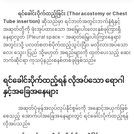
ရင်ခေါင်းပိုက်ထည့်ခြင်း (Thoracostomy or Chest
Tube insertion)
ဆိုသည်မှာ ရင်ဘတ်အတွင်းဘက်နံရံနှင့်
အဆုတ်တို့ကို ဖုံးအုပ်ထားသော အမြှေးပါးလေးနှစ်ခုကြားရှိ
နေရာလွတ် (Pleural space – အဆုတ်မြှေးပါးကြားနေရာ)
အတွင်းသို့ ပလတ်စတစ်ပိုက်ထည့်သွင်းပြီး၊ မလိုလားအပ်သော
လေ၊ သွေး၊ ပြည် သို့မဟုတ် အရည်များကို ထုတ်ပေးသည့် ဆေး
ဘက်ဆိုင်ရာ ကုသပုံနည်းစနစ်တစ်ခုဖြစ်သည်။
ရင်ခေါင်းပိုက်ထည့်ရန် လိုအပ်သော ရောဂါ
နှင့်အခြေအနေများ
အဆုတ်ပုံမှန်အလုပ်လုပ်နိုင်စွမ်းကို အနှောင့်အယှက်ဖြစ်
စေသည့် အောက်ပါအခြေအနေများတွင် ရင်ခေါင်းပိုက်ထည့်ရန်
လိုအပ်သည်။