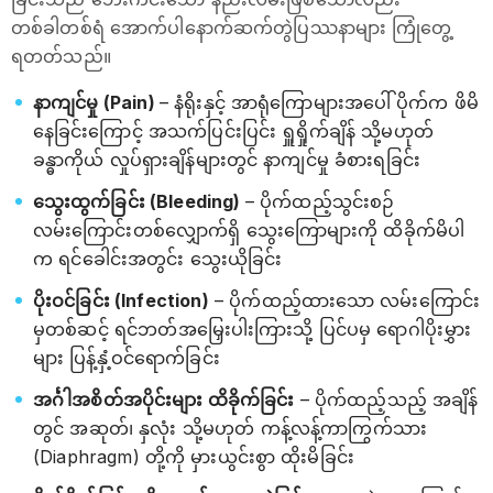
တစ်ခါတစ်ရံ အောက်ပါနောက်ဆက်တွဲပြဿနာများ ကြုံတွေ့
ရတတ်သည်။
နာကျင်မှု (Pain)
– နံရိုးနှင့် အာရုံကြောများအပေါ် ပိုက်က ဖိမိ
နေခြင်းကြောင့် အသက်ပြင်းပြင်း ရှူရှိုက်ချိန် သို့မဟုတ်
ခန္ဓာကိုယ် လှုပ်ရှားချိန်များတွင် နာကျင်မှု ခံစားရခြင်း
သွေးထွက်ခြင်း (Bleeding)
– ပိုက်ထည့်သွင်းစဉ်
လမ်းကြောင်းတစ်လျှောက်ရှိ သွေးကြောများကို ထိခိုက်မိပါ
က ရင်ခေါင်းအတွင်း သွေးယိုခြင်း
ပိုးဝင်ခြင်း (Infection)
– ပိုက်ထည့်ထားသော လမ်းကြောင်း
မှတစ်ဆင့် ရင်ဘတ်အမြှေးပါးကြားသို့ ပြင်ပမှ ရောဂါပိုးမွှား
များ ပြန့်နှံ့ဝင်ရောက်ခြင်း
အင်္ဂါအစိတ်အပိုင်းများ ထိခိုက်ခြင်း
– ပိုက်ထည့်သည့် အချိန်
တွင် အဆုတ်၊ နှလုံး သို့မဟုတ် ကန့်လန့်ကာကြွက်သား
(Diaphragm) တို့ကို မှားယွင်းစွာ ထိုးမိခြင်း