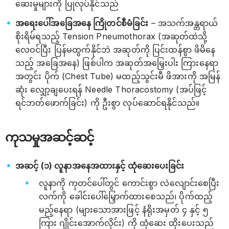
ဆေးမှုများကို ပြုလုပ်နိုင်သည်
အရေးပေါ်အခြေအနေ ကြိုတင်စီမံခြင်း
– အသက်အန္တရာယ်
စိုးရိမ်ရသည့် Tension Pneumothorax (အဆုတ်ထဲသို့
လေဝင်ပြီး ပြန်မထွက်နိုင်ဘဲ အဆုတ်ကို ပြင်းထန်စွာ ဖိမိနေ
သည့် အခြေအနေ) ဖြစ်ပါက အဆုတ်အမြှေးပါး ကြားနေရာ
အတွင်း ပိုက် (Chest Tube) မထည့်သွင်းမီ ဖိအားကို အမြန်
ဆုံး လျှော့ချပေးရန် Needle Thoracostomy (အပ်ဖြင့်
ရင်ဘတ်ဖောက်ခြင်း) ကို ဦးစွာ လုပ်ဆောင်ရနိုင်သည်။
ကုသမှုအဆင့်ဆင့်
အဆင့် (၁) လူနာအနေအထားနှင့် ထုံဆေးပေးခြင်း
လူနာကို ကုတင်ပေါ်တွင် ကောင်းစွာ လဲလျောင်းစေပြီး
လက်ကို ခေါင်းပေါ်မြှောက်ထားစေသည်၊ ပိုက်ထည့်
မည့်နေရာ (များသောအားဖြင့် နံရိုးအမှတ် ၄ နှင့် ၅
ကြား ဂျိုင်းအောက်လိုင်း) ကို ထုံဆေး ထိုးပေးသည်