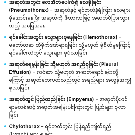
အဆုတ်အတွင်း လေအိတ်ပေါက်၍ လေခိုခြင်း
(Pneumothorax)
– အဆုတ်နှင့် ရင်ဘတ်နံရံကြား လေများ
ခိုအောင်းနေပြီး အဆုတ်ကို ဖိထားသဖြင့် အဆုတ်ပိပြားသွား
သည့် အခြေအနေ
ရင်ခေါင်းအတွင်း သွေးများစုနေခြင်း (Hemothorax)
–
မတော်တဆ ထိခိုက်ဒဏ်ရာရခြင်း သို့မဟုတ် ခွဲစိတ်မှုကြောင့်
ရင်ခေါင်းထဲတွင် သွေးများ စုပုံလာခြင်း
အဆုတ်ရေမွန်းခြင်း သို့မဟုတ် အရည်စုခြင်း (Pleural
Effusion)
– ကင်ဆာ သို့မဟုတ် အဆုတ်ရောင်ခြင်းတို့
ကြောင့် အဆုတ်ဘေးပတ်လည်တွင် အရည်များ အလွန်အကျွံ
စုလာခြင်း
အဆုတ်တွင် ပြည်တည်ခြင်း (Empyema)
– အဆုတ်ပိုးဝင်
ရာမှတစ်ဆင့် အဆုတ်အမြှေးပါးကြားတွင် ပြည်များ စုလာ
ခြင်း
Chylothorax
– ရင်ဘတ်တွင်း ပြန်ရည်ကျိတ်ရည်
(Lymph) များ စုခြင်း