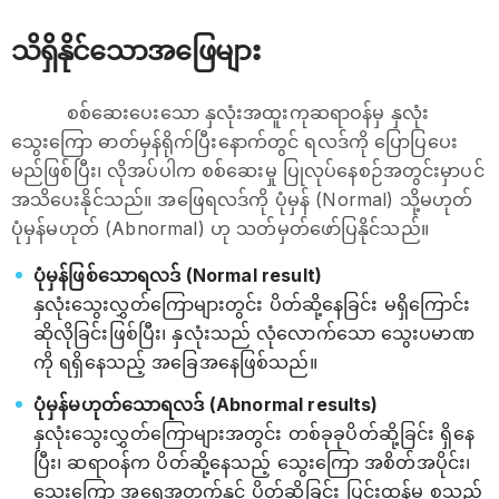
သိရှိနိုင်သောအဖြေများ
စစ်ဆေးပေးသော နှလုံးအထူးကုဆရာဝန်မှ နှလုံး
သွေးကြော ဓာတ်မှန်ရိုက်ပြီးနောက်တွင် ရလဒ်ကို ပြောပြပေး
မည်ဖြစ်ပြီး၊ လိုအပ်ပါက စစ်ဆေးမှု ပြုလုပ်နေစဉ်အတွင်းမှာပင်
အသိပေးနိုင်သည်။ အဖြေရလဒ်ကို ပုံမှန် (Normal) သို့မဟုတ်
ပုံမှန်မဟုတ် (Abnormal) ဟု သတ်မှတ်ဖော်ပြနိုင်သည်။
ပုံမှန်ဖြစ်သောရလဒ် (Normal result)
နှလုံးသွေးလွှတ်ကြောများတွင်း ပိတ်ဆို့နေခြင်း မရှိကြောင်း
ဆိုလိုခြင်းဖြစ်ပြီး၊ နှလုံးသည် လုံလောက်သော သွေးပမာဏ
ကို ရရှိနေသည့် အခြေအနေဖြစ်သည်။
ပုံမှန်မဟုတ်သောရလဒ် (Abnormal results)
နှလုံးသွေးလွှတ်ကြောများအတွင်း တစ်ခုခုပိတ်ဆို့ခြင်း ရှိနေ
ပြီး၊ ဆရာဝန်က ပိတ်ဆို့နေသည့် သွေးကြော အစိတ်အပိုင်း၊
သွေးကြော အရေအတွက်နှင့် ပိတ်ဆို့ခြင်း ပြင်းထန်မှု စသည်