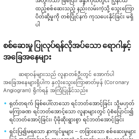
အတွက်သာ ဖြစ်ပြီး၊ ခန္ဓာကိုယ်တွင်း ပြွန်ငယ်
ထည့်စစ်ဆေးသည့် နည်းလမ်းကဲ့သို့ သွေးကြော
ပိတ်ဆို့မှုကို တစ်ပြိုင်နက် ကုသပေးနိုင်ခြင်း မရှိ
ပါ
စစ်ဆေးမှု ပြုလုပ်ရန်လိုအပ်သော ရောဂါနှင့်
အခြေအနေများ
ဆရာဝန်များသည် လူနာတစ်ဦးတွင် အောက်ပါ
အခြေအနေများရှိပါက နှလုံးသွေးကြောဓာတ်မှန် (Coronary
Angiogram) ရိုက်ရန် အကြံပြုနိုင်သည်။
ရုတ်တရက် ဖြစ်ပေါ်လာသော ရင်ဘတ်အောင့်ခြင်း သို့မဟုတ်
မကြာခဏ ရင်ဘတ်အောင့်သော လူနာများတွင် ပုံစံပြောင်း၍
ရင်ဘတ်အောင့်ခြင်း၊ ပိုမိုဆိုးရွားစွာ ရင်ဘတ်အောင့်ခြင်း
ရှင်းပြ၍မရသော နာကျင်မှုများ – တခြားသော စစ်ဆေးမှုများ