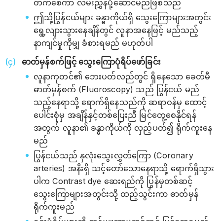
တက်စေကာ လမ်းညွှန်ပို့ဆောင်မည်ဖြစ်သည်
ဤသို့ပြွန်ငယ်များ ခန္ဓာကိုယ်ရှိ သွေးကြောများအတွင်း
ရွေ့လျားသွားနေချိန်တွင် လူနာအနေဖြင့် မည်သည့်
နာကျင်မှုကိုမျှ ခံစားရမည် မဟုတ်ပါ
ဓာတ်မှန်စက်ဖြင့် သွေးကြောပုံရိပ်ဖော်ခြင်း
လူနာကုတင်၏ ဘေးပတ်လည်တွင် ရှိနေသော ခေတ်မီ
ဓာတ်မှန်စက် (Fluoroscopy) သည် ပြွန်ငယ် မည်
သည့်နေရာသို့ ရောက်ရှိနေသည်ကို ဆရာဝန်မှ ထောင့်
ပေါင်းစုံမှ အချိန်နှင့်တစ်ပြေးညီ မြင်တွေ့စေနိုင်ရန်
အတွက် လူနာ၏ ခန္ဓာကိုယ်ကို လှည့်ပတ်၍ ရိုက်ကူးနေ
မည်
ပြွန်ငယ်သည် နှလုံးသွေးလွှတ်ကြော (Coronary
arteries) အနီးရှိ သင့်တော်သောနေရာသို့ ရောက်ရှိသွား
ပါက Contrast dye ဆေးရည်ကို ပြွန်မှတစ်ဆင့်
သွေးကြောများအတွင်းသို့ ထည့်သွင်းကာ ဓာတ်မှန်
ရိုက်ကူးမည်