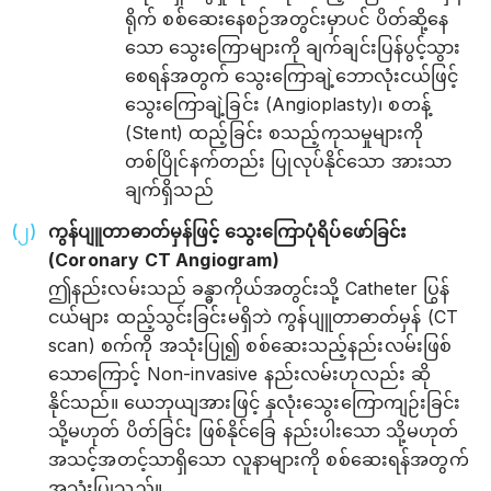
ရိုက် စစ်ဆေးနေစဉ်အတွင်းမှာပင် ပိတ်ဆို့နေ
သော သွေးကြောများကို ချက်ချင်းပြန်ပွင့်သွား
စေရန်အတွက် သွေးကြောချဲ့ဘောလုံးငယ်ဖြင့်
သွေးကြောချဲ့ခြင်း (Angioplasty)၊ စတန့်
(Stent) ထည့်ခြင်း စသည့်ကုသမှုများကို
တစ်ပြိုင်နက်တည်း ပြုလုပ်နိုင်သော အားသာ
ချက်ရှိသည်
ကွန်ပျူတာဓာတ်မှန်ဖြင့် သွေးကြောပုံရိပ်ဖော်ခြင်း
(Coronary CT Angiogram)
ဤနည်းလမ်းသည် ခန္ဓာကိုယ်အတွင်းသို့ Catheter ပြွန်
ငယ်များ ထည့်သွင်းခြင်းမရှိဘဲ ကွန်ပျူတာဓာတ်မှန် (CT
scan) စက်ကို အသုံးပြု၍ စစ်ဆေးသည့်နည်းလမ်းဖြစ်
သောကြောင့် Non-invasive နည်းလမ်းဟုလည်း ဆို
နိုင်သည်။ ယေဘုယျအားဖြင့် နှလုံးသွေးကြောကျဉ်းခြင်း
သို့မဟုတ် ပိတ်ခြင်း ဖြစ်နိုင်ခြေ နည်းပါးသော သို့မဟုတ်
အသင့်အတင့်သာရှိသော လူနာများကို စစ်ဆေးရန်အတွက်
အသုံးပြုသည်။