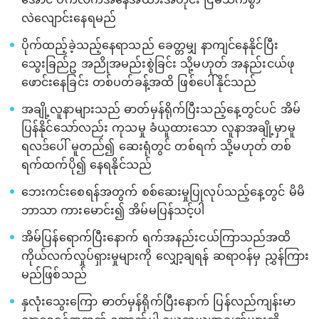
လဲလျောင်းနေရမည်
ပိုက်ထည့်ခဲ့သည့်နေရာသည် ခေတ္တမျှ နာကျင်နေနိုင်ပြီး
သွေးခြည်ဥ အညိုအမည်းစွဲခြင်း သို့မဟုတ် အနည်းငယ်ဖု
ဖောင်းနေခြင်း တစ်ပတ်ခန့်အထိ ဖြစ်ပေါ်နိုင်သည်
အချို့လူနာများသည် ဓာတ်မှန်ရိုက်ပြီးသည့်နေ့တွင်ပင် အိမ်
ပြန်နိုင်သော်လည်း ကုသမှု ခံယူထားသော လူနာအချို့မှာမူ
ရလဒ်ပေါ် မူတည်၍ ဆေးရုံတွင် တစ်ရက် သို့မဟုတ် တစ်
ရက်ထက်ပို၍ နေရနိုင်သည်
ဘေးကင်းစေရန်အတွက် စစ်ဆေးမှုပြုလုပ်သည့်နေ့တွင် မိမိ
ဘာသာ ကားမောင်း၍ အိမ်မပြန်သင့်ပါ
အိမ်ပြန်ရောက်ပြီးနောက် ရက်အနည်းငယ်ကြာသည်အထိ
ကိုယ်လက်လှုပ်ရှားမှုများကို လျှော့ချရန် ဆရာဝန်မှ ညွှန်ကြား
မည်ဖြစ်သည်
နှလုံးသွေးကြော ဓာတ်မှန်ရိုက်ပြီးနောက် ပြန်လည်ကျန်းမာ