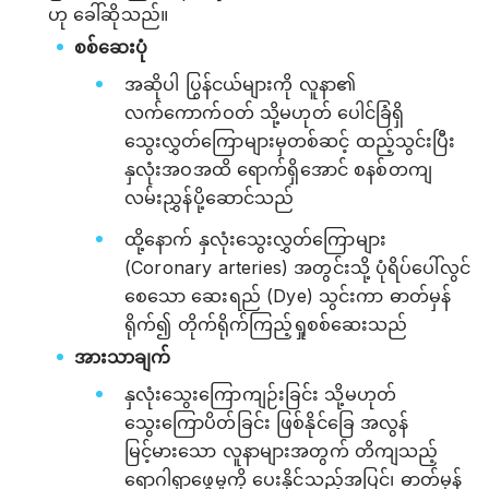
ဟု ခေါ်ဆိုသည်။
စစ်ဆေးပုံ
အဆိုပါ ပြွန်ငယ်များကို လူနာ၏
လက်ကောက်ဝတ် သို့မဟုတ် ပေါင်ခြံရှိ
သွေးလွှတ်ကြောများမှတစ်ဆင့် ထည့်သွင်းပြီး
နှလုံးအဝအထိ ရောက်ရှိအောင် စနစ်တကျ
လမ်းညွှန်ပို့ဆောင်သည်
ထို့နောက် နှလုံးသွေးလွှတ်ကြောများ
(Coronary arteries) အတွင်းသို့ ပုံရိပ်ပေါ်လွင်
စေသော ဆေးရည် (Dye) သွင်းကာ ဓာတ်မှန်
ရိုက်၍ တိုက်ရိုက်ကြည့်ရှုစစ်ဆေးသည်
အားသာချက်
နှလုံးသွေးကြောကျဉ်းခြင်း သို့မဟုတ်
သွေးကြောပိတ်ခြင်း ဖြစ်နိုင်ခြေ အလွန်
မြင့်မားသော လူနာများအတွက် တိကျသည့်
ရောဂါရှာဖွေမှုကို ပေးနိုင်သည့်အပြင်၊ ဓာတ်မှန်