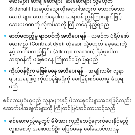
ဆေးများ၊ ဆီးချိုဆေးများ၊ ဆီးဆေးများ သို့မဟုတ်
Sildenafil (အဆုတ်သွေးတိုးရောဂါအတွက် သောက်သော
ဆေး) များ သောက်နေပါက ဆရာဝန် ညွှန်ကြားချက်ဖြင့်
ဆေးပမာဏကို လိုအပ်သလို ကြိုတင်ချိန်ညှိရမည်
ဓာတ်မတည့်မှု ရာဇဝင်ကို အသိပေးရန်
– ယခင်က ပုံရိပ်ဖော်
ဆေးရည် (Contrast dye)၊ ထုံဆေး သို့မဟုတ် မေ့ဆေးတို့
နှင့် ဓာတ်မတည့်ခြင်း (Allergic reaction) ရှိခဲ့ဖုးပါက
ဆရာဝန်ကို မဖြစ်မနေ ကြိုတင်ပြောပြရမည်
ကိုယ်ဝန်ရှိက မဖြစ်မနေ အသိပေးရန်
– အမျိုးသမီး လူနာ
များအနေဖြင့် ကိုယ်ဝန်ရှိမရှိကို မေးမြန်းစစ်ဆေးမှု ခံယူရ
မည်
စစ်ဆေးမှုခံယူမည့် လူနာများနှင့် မိသားစုဝင်များအနေဖြင့်လည်း
အောက်ပါအချက်များကို ကြိုတင်ပြင်ဆင်ထားသင့်သည်။
စစ်ဆေးမည့်နေ့တွင် မိမိအား ကူညီစောင့်ရှောက်ပေးနိုင်မည့်
လူနာစောင့် အဖော်တစ်ဦး မဖြစ်မနေ ခေါ်ဆောင်လာရန်