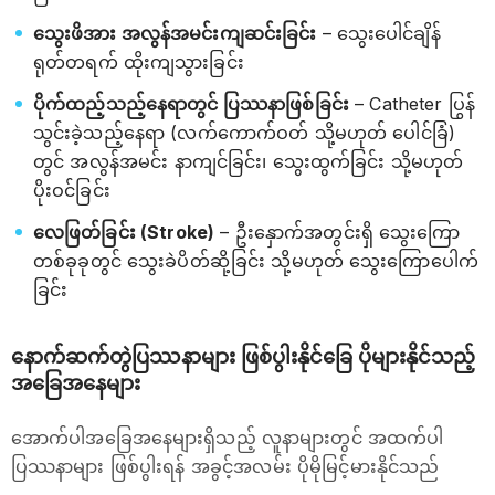
သွေးဖိအား အလွန်အမင်းကျဆင်းခြင်း
– သွေးပေါင်ချိန်
ရုတ်တရက် ထိုးကျသွားခြင်း
ပိုက်ထည့်သည့်နေရာတွင် ပြဿနာဖြစ်ခြင်း
– Catheter ပြွန်
သွင်းခဲ့သည့်နေရာ (လက်ကောက်ဝတ် သို့မဟုတ် ပေါင်ခြံ)
တွင် အလွန်အမင်း နာကျင်ခြင်း၊ သွေးထွက်ခြင်း သို့မဟုတ်
ပိုးဝင်ခြင်း
လေဖြတ်ခြင်း (Stroke)
– ဦးနှောက်အတွင်းရှိ သွေးကြော
တစ်ခုခုတွင် သွေးခဲပိတ်ဆို့ခြင်း သို့မဟုတ် သွေးကြောပေါက်
ခြင်း
နောက်ဆက်တွဲပြဿနာများ ဖြစ်ပွါးနိုင်ခြေ ပိုများနိုင်သည့်
အခြေအနေများ
အောက်ပါအခြေအနေများရှိသည့် လူနာများတွင် အထက်ပါ
ပြဿနာများ ဖြစ်ပွါးရန် အခွင့်အလမ်း ပိုမိုမြင့်မားနိုင်သည်