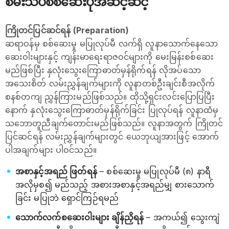
စမ်းသပ်စစ်ဆေးပုံအဆင့်ဆင့်
ကြိုတင်ပြင်ဆင်ရန် (Preparation)
ဆရာဝန်မှ စစ်ဆေးမှု မပြုလုပ်မီ လက်ရှိ လူနာသောက်နေသော
ဆေးဝါးများနှင့် ကျန်းမာရေးရာဇဝင်များကို မေးမြန်းစစ်ဆေး
မည်ဖြစ်ပြီး နှလုံးသွေးကြောဓာတ်မှန်ရိုက်ရန် လိုအပ်သော
အသေးစိတ် လမ်းညွှန်ချက်များကို လူနာတစ်ဦးချင်းစီအလိုက်
စနစ်တကျ ညွှန်ကြားမည်ဖြစ်သည်။ ထိုသို့ရှင်းလင်းပြောပြပြီး
နောက် နှလုံးသွေးကြောဓာတ်မှန်ရိုက်ခြင်း ပြုလုပ်ရန် လူနာထံမှ
သဘောတူညီချက်တောင်းမည်ဖြစ်သည်။ လူနာအတွက် ကြိုတင်
ပြင်ဆင်ရန် လမ်းညွှန်ချက်များတွင် ယေဘုယျအားဖြင့် အောက်
ပါအချက်များ ပါဝင်သည်။
အစာနှင့်အရည် ဖြတ်ရန်
– စစ်ဆေးမှု မပြုလုပ်မီ (၈) နာရီ
အလိုမှစ၍ မည်သည့် အစားအစာနှင့်အရည်မျှ စားသောက်
ခြင်း မပြုဘဲ ရှောင်ကြဉ်ရမည်
သောက်လက်စဆေးဝါးများ ချိန်ညှိရန်
– အကယ်၍ သွေးကျဲ