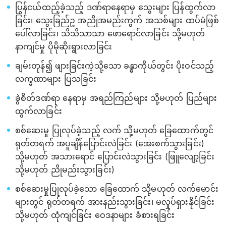
ပြွန်ငယ်ထည့်ခဲ့သည့် ဒဏ်ရာနေရာမှ သွေးများ ပြန်ထွက်လာ
ခြင်း၊ သွေးခြည်ဥ အညိုအမည်းကွက် အသစ်များ ထပ်မံဖြစ်
ပေါ်လာခြင်း၊ သိသိသာသာ ဖောရောင်လာခြင်း သို့မဟုတ်
နာကျင်မှု ပိုမိုဆိုးရွားလာခြင်း
ချမ်းတုန်၍ ဖျားခြင်းကဲ့သို့သော ခန္ဓာကိုယ်တွင်း ပိုးဝင်သည့်
လက္ခဏာများ ပြသခြင်း
ခွဲစိတ်ဒဏ်ရာ နေရာမှ အရည်ကြည်များ သို့မဟုတ် ပြည်များ
ထွက်လာခြင်း
စစ်ဆေးမှု ပြုလုပ်ခဲ့သည့် လက် သို့မဟုတ် ခြေထောက်တွင်
ရုတ်တရက် အပူချိန်ပြောင်းလဲခြင်း (အေးစက်သွားခြင်း)
သို့မဟုတ် အသားရောင် ပြောင်းလဲသွားခြင်း (ဖြူလျော့ခြင်း
သို့မဟုတ် ညိုမည်းသွားခြင်း)
စစ်ဆေးမှုပြုလုပ်ခဲ့သော ခြေထောက် သို့မဟုတ် လက်မောင်း
များတွင် ရုတ်တရက် အားနည်းသွားခြင်း၊ မလှုပ်ရှားနိုင်ခြင်း
သို့မဟုတ် ထုံကျင်ခြင်း ဝေဒနာများ ခံစားရခြင်း