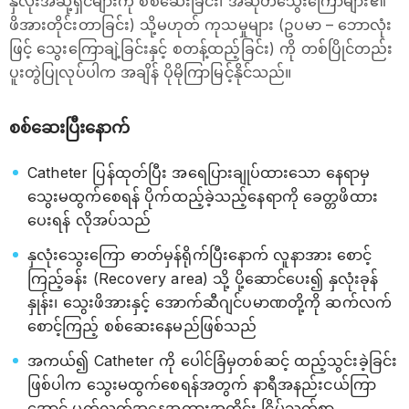
နှလုံးအဆို့ရှင်များကို စစ်ဆေးခြင်း၊ အဆုတ်သွေးကြောများ၏
ဖိအားတိုင်းတာခြင်း) သို့မဟုတ် ကုသမှုများ (ဥပမာ – ဘောလုံး
ဖြင့် သွေးကြောချဲ့ခြင်းနှင့် စတန့်ထည့်ခြင်း) ကို တစ်ပြိုင်တည်း
ပူးတွဲပြုလုပ်ပါက အချိန် ပိုမိုကြာမြင့်နိုင်သည်။
စစ်ဆေးပြီးနောက်
Catheter ပြန်ထုတ်ပြီး အရေပြားချုပ်ထားသော နေရာမှ
သွေးမထွက်စေရန် ပိုက်ထည့်ခဲ့သည့်နေရာကို ခေတ္တဖိထား
ပေးရန် လိုအပ်သည်
နှလုံးသွေးကြော ဓာတ်မှန်ရိုက်ပြီးနောက် လူနာအား စောင့်
ကြည့်ခန်း (Recovery area) သို့ ပို့ဆောင်ပေး၍ နှလုံးခုန်
နှုန်း၊ သွေးဖိအားနှင့် အောက်ဆီဂျင်ပမာဏတို့ကို ဆက်လက်
စောင့်ကြည့် စစ်ဆေးနေမည်ဖြစ်သည်
အကယ်၍ Catheter ကို ပေါင်ခြံမှတစ်ဆင့် ထည့်သွင်းခဲ့ခြင်း
ဖြစ်ပါက သွေးမထွက်စေရန်အတွက် နာရီအနည်းငယ်ကြာ
အောင် ပက်လက်အနေအထားအတိုင်း ငြိမ်သက်စွာ