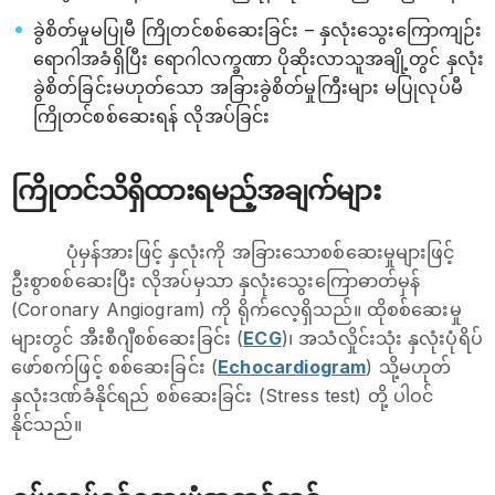
ခွဲစိတ်မှုမပြုမီ ကြိုတင်စစ်ဆေးခြင်း – နှလုံးသွေးကြောကျဉ်း
ရောဂါအခံရှိပြီး ရောဂါလက္ခဏာ ပိုဆိုးလာသူအချို့တွင် နှလုံး
ခွဲစိတ်ခြင်းမဟုတ်သော အခြားခွဲစိတ်မှုကြီးများ မပြုလုပ်မီ
ကြိုတင်စစ်ဆေးရန် လိုအပ်ခြင်း
ကြိုတင်သိရှိထားရမည့်အချက်များ
ပုံမှန်အားဖြင့် နှလုံးကို အခြားသောစစ်ဆေးမှုများဖြင့်
ဦးစွာစစ်ဆေးပြီး လိုအပ်မှသာ နှလုံးသွေးကြောဓာတ်မှန်
(Coronary Angiogram) ကို ရိုက်လေ့ရှိသည်။ ထိုစစ်ဆေးမှု
များတွင် အီးစီဂျီစစ်ဆေးခြင်း (
ECG
)၊ အသံလှိုင်းသုံး နှလုံးပုံရိပ်​
ဖော်စက်ဖြင့် စစ်​ဆေးခြင်း (
Echocardiogram
) သို့မဟုတ်
နှလုံးဒဏ်ခံနိုင်ရည် စစ်ဆေးခြင်း (Stress test) တို့ ပါဝင်
နိုင်သည်။