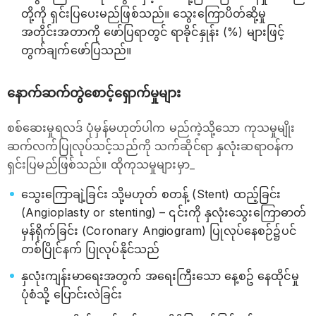
တို့ကို ရှင်းပြပေးမည်ဖြစ်သည်။ သွေးကြောပိတ်ဆို့မှု
အတိုင်းအတာကို ဖော်ပြရာတွင် ရာခိုင်နှုန်း (%) များဖြင့်
တွက်ချက်ဖော်ပြသည်။
နောက်ဆက်တွဲစောင့်ရှောက်မှုများ
စစ်ဆေးမှုရလဒ် ပုံမှန်မဟုတ်ပါက မည်ကဲ့သို့သော ကုသမှုမျိုး
ဆက်လက်ပြုလုပ်သင့်သည်ကို သက်ဆိုင်ရာ နှလုံးဆရာဝန်က
ရှင်းပြမည်ဖြစ်သည်။ ထိုကုသမှုများမှာ_
သွေးကြောချဲ့ခြင်း သို့မဟုတ် စတန့် (Stent) ထည့်ခြင်း
(Angioplasty or stenting) – ၎င်းကို နှလုံးသွေးကြောဓာတ်
မှန်ရိုက်ခြင်း (Coronary Angiogram) ပြုလုပ်နေစဉ်၌ပင်
တစ်ပြိုင်နက် ပြုလုပ်နိုင်သည်
နှလုံးကျန်းမာရေးအတွက် အရေးကြီးသော နေ့စဥ် နေထိုင်မှု
ပုံစံသို့ ပြောင်းလဲခြင်း