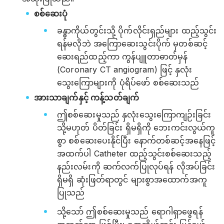
စစ်ဆေးပုံ
ခန္ဓာကိုယ်တွင်းသို့ ပိုက်လိုင်းရှည်များ ထည့်သွင်း
ရန်မလိုဘဲ အကြောဆေးသွင်းပိုက် မှတစ်ဆင့်
ဆေးရည်ထည့်ကာ ကွန်ပျူတာဓာတ်မှန်
(Coronary CT angiogram) ဖြင့် နှလုံး
သွေးကြောများကို ပုံရိပ်ဖော် စစ်ဆေးသည်
အားသာချက်နှင့် ကန့်သတ်ချက်
ဤစစ်ဆေးမှုသည် နှလုံးသွေးကြောကျဉ်းခြင်း
သို့မဟုတ် ပိတ်ခြင်း ရှိမရှိကို ဘေးကင်းလွယ်ကူ
စွာ စစ်ဆေးပေးနိုင်ပြီး နောက်တစ်ဆင့်အနေဖြင့်
အထက်ပါ Catheter ထည့်သွင်းစစ်ဆေးသည့်
နည်းလမ်းကို ဆက်လက်ပြုလုပ်ရန် လိုအပ်ခြင်း
ရှိမရှိ ဆုံးဖြတ်ရာတွင် များစွာအထောက်အကူ
ပြုသည်
သို့သော် ဤစစ်ဆေးမှုသည် ရောဂါရှာဖွေရန်