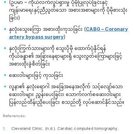
(ဥပမာ – ကိုယ်လက်လှုပ်ရှားမှု ပိုမိုပြုလုပ်ခြင်းနှင့်
ကျန်းမာရေးနှင့်ညီညွတ်သော အစားအစာများကို ပိုမိုစားသုံး
ခြင်း)
နှလုံးသွေးကြော အစားထိုးကုသခြင်း (
CABG – Coronary
artery bypass surgery
)
နှလုံးကြွက်သားများကို သွေးပိုမို ထောက်ပံ့နိုင်ရန်
ကိုယ်ခန္ဓာ၏ အခြားနေရာများရှိ သွေးလွှတ်ကြောများဖြင့်
အစားထိုးခွဲစိတ်ခြင်း
ဆေးဝါးများဖြင့် ကုသခြင်း
လူနာ၏ နှလုံးရောဂါ အခြေအနေအလိုက် သင့်လျော်သော
ဆေးဝါးများ ညွှန်းပေးခြင်း၊ သောက်လက်စဆေးဝါးများ
ပြန်လည်ထိန်းညှိပေးခြင်း စသည်တို့ လုပ်ဆောင်နိုင်သည်။
References:
Cleveland Clinic. (n.d.).
Cardiac computed tomography
.