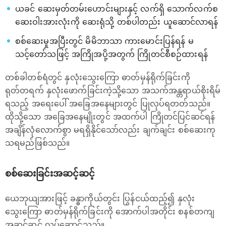
ယခင် ဆေးမှတ်တမ်းဟောင်းများနှင့် လက်ရှိ သောက်လက်စ
ဆေးဝါးအားလုံးကို ဆေးရုံသို့ တစ်ပါတည်း ယူဆောင်လာရန်
စစ်ဆေးမှုအပြီးတွင် မိမိဘာသာ ကားမောင်းပြန်ရန် မ
သင့်တော်သဖြင့် အကြိုအပို့အတွက် ကြိုတင်စီစဉ်ထားရန်
တစ်ခါတစ်ရံတွင် နှလုံးသွေးကြော ဓာတ်မှန်ရိုက်ခြင်းကို
ရုတ်တရက် နှလုံးဖောက်ခြင်းကဲ့သို့သော အသက်အန္တရာယ်စိုးရိမ်
ရသည့် အရေးပေါ် အခြေအနေများတွင် ပြုလုပ်ရတတ်သည်။
ထိုသို့သော အခြေအနေမျိုးတွင် အထက်ပါ ကြိုတင်ပြင်ဆင်ရန်
အချိန်လုံလောက်စွာ မရရှိနိုင်သော်လည်း ချက်ချင်း စစ်ဆေးကု
သရမည်ဖြစ်သည်။
စစ်ဆေးခြင်းအဆင့်ဆင့်
ယေဘုယျအားဖြင့် ခန္ဓာကိုယ်တွင်း ပြွန်ငယ်ထည့်၍ နှလုံး
သွေးကြော ဓာတ်မှန်ရိုက်ခြင်းကို အောက်ပါအတိုင်း စနစ်တကျ
အဆင့်ဆင့် လုပ်ဆောင်သည်။