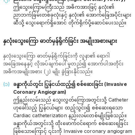
ဤသွေးကြောမကြီးသည် အဓိကအားဖြင့် နှလုံး၏
ညာဘက်ခြမ်းတစ်ခုလုံးနှင့် နှလုံး၏ အောက်ခြေအပိုင်းများ
ဆီသို့ သွေးရောက်ရှိအောင် တိုက်ရိုက်ပို့ဆောင်ပေးသည်။
နှလုံးသွေးကြော ဓာတ်မှန်ရိုက်ခြင်း အမျိုးအစားများ
နှလုံးသွေးကြော ဓာတ်မှန်ရိုက်ခြင်းကို လူနာ၏ ရောဂါ
အခြေအနေနှင့် လိုအပ်ချက်ပေါ် မူတည်၍ အောက်ပါအတိုင်း
အဓိကအမျိုးအစား (၂) မျိုး ခွဲခြားနိုင်သည်။
ခန္ဓာကိုယ်တွင်း ပြွန်ငယ်ထည့်၍ စစ်ဆေးခြင်း (Invasive
Coronary Angiogram)
ဤနည်းလမ်းသည် သွေးလွှတ်ကြောအတွင်းသို့ Catheter
ဟုခေါ်သည့် ပြွန်ငယ်များ ထည့်သွင်း၍ စစ်ဆေးရသော
Cardiac catheterization နည်းလမ်းတစ်မျိုးဖြစ်သည်။
ခန္ဓာကိုယ်အတွင်းသို့ ထိုးဖောက်ဝင်ရောက် စစ်ဆေးရခြင်း
ဖြစ်သောကြောင့် ၎င်းကို Invasive coronary angiogram