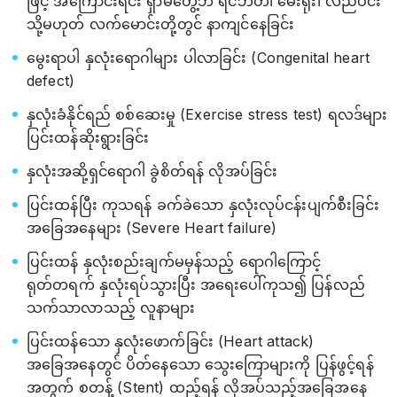
ဖြင့် အကြောင်းရင်း ရှာမတွေ့ဘဲ ရင်ဘတ်၊ မေးရိုး၊ လည်ပင်း
သို့မဟုတ် လက်မောင်းတို့တွင် နာကျင်နေခြင်း
မွေးရာပါ နှလုံးရောဂါများ ပါလာခြင်း (Congenital heart
defect)
နှလုံးခံနိုင်ရည် စစ်ဆေးမှု (Exercise stress test) ရလဒ်များ
ပြင်းထန်ဆိုးရွားခြင်း
နှလုံးအဆို့ရှင်ရောဂါ ခွဲစိတ်ရန် လိုအပ်ခြင်း
ပြင်းထန်ပြီး ကုသရန် ခက်ခဲသော နှလုံးလုပ်ငန်းပျက်စီးခြင်း
အခြေအနေများ (Severe Heart failure)
ပြင်းထန် နှလုံးစည်းချက်မမှန်သည့် ရောဂါကြောင့်
ရုတ်တရက် နှလုံးရပ်သွားပြီး အရေးပေါ်ကုသ၍ ပြန်လည်
သက်သာလာသည့် လူနာများ
ပြင်းထန်သော နှလုံးဖောက်ခြင်း (Heart attack)
အခြေအနေတွင် ပိတ်နေသော သွေးကြောများကို ပြန်ဖွင့်ရန်
အတွက် စတန့် (Stent) ထည့်ရန် လိုအပ်သည့်အခြေအနေ