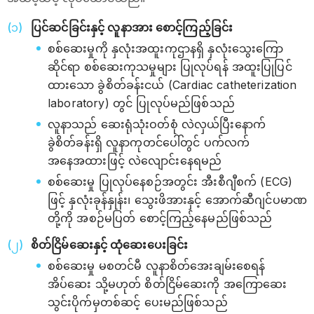
ပြင်ဆင်ခြင်းနှင့် လူနာအား စောင့်ကြည့်ခြင်း
စစ်ဆေးမှုကို နှလုံးအထူးကုဌာနရှိ နှလုံးသွေးကြော
ဆိုင်ရာ စစ်ဆေးကုသမှုများ ပြုလုပ်ရန် အထူးပြုပြင်
ထားသော ခွဲစိတ်ခန်းငယ် (Cardiac catheterization
laboratory) တွင် ပြုလုပ်မည်ဖြစ်သည်
လူနာသည် ဆေးရုံသုံးဝတ်စုံ လဲလှယ်ပြီးနောက်
ခွဲစိတ်ခန်းရှိ လူနာကုတင်ပေါ်တွင် ပက်လက်
အနေအထားဖြင့် လဲလျောင်းနေရမည်
စစ်ဆေးမှု ပြုလုပ်နေစဉ်အတွင်း အီးစီဂျီစက် (ECG)
ဖြင့် နှလုံးခုန်နှုန်း၊ သွေးဖိအားနှင့် အောက်ဆီဂျင်ပမာဏ
တို့ကို အစဉ်မပြတ် စောင့်ကြည့်နေမည်ဖြစ်သည်
စိတ်ငြိမ်ဆေးနှင့် ထုံဆေးပေးခြင်း
စစ်ဆေးမှု မစတင်မီ လူနာစိတ်အေးချမ်းစေရန်
အိပ်ဆေး သို့မဟုတ် စိတ်ငြိမ်ဆေးကို အကြောဆေး
သွင်းပိုက်မှတစ်ဆင့် ပေးမည်ဖြစ်သည်