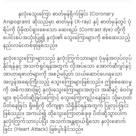
နှလုံးသွေးကြော ဓာတ်မှန်ရိုက်ခြင်း (Coronary
Angiogram) ဆိုသည်မှာ ဓာတ်မှန် (X-ray) နှင့် ဓာတ်မှန်တွင် ပုံ
ရိပ်ကို ပိုမိုထင်ရှားစေသော ဆေးရည် (Contrast dye) တို့ကို
ပေါင်းစပ်အသုံးပြု၍ နှလုံး၏ သွေးကြောများကို စစ်ဆေးသည့်
နည်းလမ်းတစ်ခုဖြစ်သည်။
နှလုံးသွေးကြောများသည် နှလုံးကြွက်သားများ ပုံမှန်အလုပ်လုပ်
နိုင်ရန်နှင့် အသက်ရှင်ရန်အတွက် လိုအပ်သော အောက်ဆီဂျင်နှင့်
အာဟာရဓာတ်များကို အစဉ်မပြတ် သယ်ဆောင်ပေးရသော
အလွန်အရေးကြီးသည့် သွေးကြောများဖြစ်သည်။ ဤစစ်ဆေးမှု
ကို အဓိကအားဖြင့် နှလုံးသွေးကြောများအတွင်း အဆီနှင့် ခဲဝင်မှု
များ စုပုံပိတ်ဆို့ခြင်းကြောင့် သွေးကြောကျဉ်းနေခြင်း သို့မဟုတ်
ပိတ်နေခြင်း ရှိမရှိကို တိကျစွာ သိရှိနိုင်ရန်အတွက် ပြုလုပ်ခြင်း
ဖြစ်သည်။ အကယ်၍ ထိုသွေးကြောတစ်ခုခု ပိတ်ဆို့သွားပါက
နှလုံးကြွက်သားပုပ်ပြီး အသက်အန္တရာယ်ရှိသော နှလုံးဖောက်
ခြင်း (Heart Attack) ဖြစ်ပွါးနိုင်သည်။