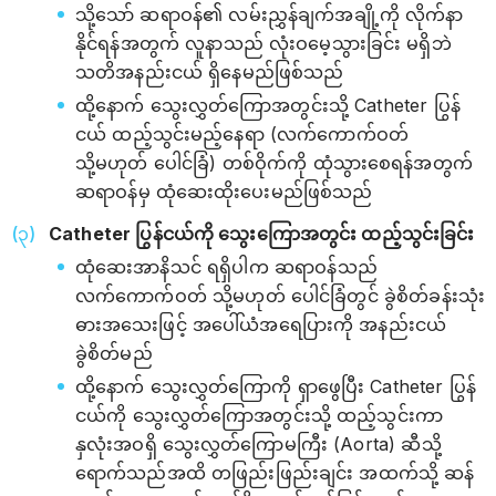
သို့သော် ဆရာဝန်၏ လမ်းညွှန်ချက်အချို့ကို လိုက်နာ
နိုင်ရန်အတွက် လူနာသည် လုံးဝမေ့သွားခြင်း မရှိဘဲ
သတိအနည်းငယ် ရှိနေမည်ဖြစ်သည်
ထို့နောက် သွေးလွှတ်ကြောအတွင်းသို့ Catheter ပြွန်
ငယ် ထည့်သွင်းမည့်နေရာ (လက်ကောက်ဝတ်
သို့မဟုတ် ပေါင်ခြံ) တစ်ဝိုက်ကို ထုံသွားစေရန်အတွက်
ဆရာဝန်မှ ထုံဆေးထိုးပေးမည်ဖြစ်သည်
Catheter ပြွန်ငယ်ကို သွေးကြောအတွင်း ထည့်သွင်းခြင်း
ထုံဆေးအာနိသင် ရရှိပါက ဆရာဝန်သည်
လက်ကောက်ဝတ် သို့မဟုတ် ပေါင်ခြံတွင် ခွဲစိတ်ခန်းသုံး
ဓားအသေးဖြင့် အပေါ်ယံအရေပြားကို အနည်းငယ်
ခွဲစိတ်မည်
ထို့နောက် သွေးလွှတ်ကြောကို ရှာဖွေပြီး Catheter ပြွန်
ငယ်ကို သွေးလွှတ်ကြောအတွင်းသို့ ထည့်သွင်းကာ
နှလုံးအဝရှိ သွေးလွှတ်ကြောမကြီး (Aorta) ဆီသို့
ရောက်သည်အထိ တဖြည်းဖြည်းချင်း အထက်သို့ ဆန်