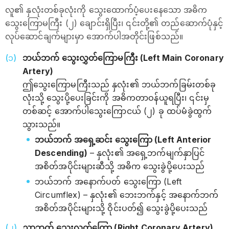
လူ၏ နှလုံးတစ်ခုလုံးကို သွေးထောက်ပံ့ပေးနေသော အဓိက
သွေးကြောမကြီး (၂) ချောင်းရှိပြီး၊ ၎င်းတို့၏ တည်ဆောက်ပုံနှင့်
လုပ်ဆောင်ချက်များမှာ အောက်ပါအတိုင်းဖြစ်သည်။
ဘယ်ဘက် သွေးလွှတ်ကြောမကြီး (Left Main Coronary
Artery)
ဤသွေးကြောမကြီးသည် နှလုံး၏ ဘယ်ဘက်ခြမ်းတစ်ခု
လုံးသို့ သွေးပို့ပေးခြင်းကို အဓိကတာဝန်ယူရပြီး၊ ၎င်းမှ
တစ်ဆင့် အောက်ပါသွေးကြောငယ် (၂) ခု ထပ်မံခွဲထွက်
သွားသည်။
ဘယ်ဘက် အရှေ့ဆင်း သွေးကြော (Left Anterior
Descending)
– နှလုံး၏ အရှေ့ဘက်မျက်နှာပြင်
အစိတ်အပိုင်းများဆီသို့ အဓိက သွေးခွဲပို့ပေးသည်
ဘယ်ဘက် အနောက်ပတ် သွေးကြော (Left
Circumflex) – နှလုံး၏ ဘေးဘက်နှင့် အနောက်ဘက်
အစိတ်အပိုင်းများသို့ ဝိုင်းပတ်၍ သွေးခွဲပို့ပေးသည်
ညာဘက် သွေးလွှတ်ကြော (Right Coronary Artery)