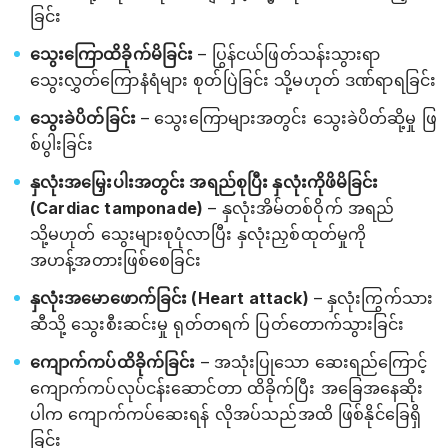
ခြင်း
သွေးကြောထိခိုက်မိခြင်း
– ပြွန်ငယ်ဖြတ်သန်းသွားရာ
သွေးလွှတ်ကြောနံရံများ စုတ်ပြဲခြင်း သို့မဟုတ် ဒဏ်ရာရခြင်း
သွေးခဲပိတ်ခြင်း
– သွေးကြောများအတွင်း သွေးခဲပိတ်ဆို့မှု ဖြ
စ်ပွါးခြင်း
နှလုံးအမြှေးပါးအတွင်း အရည်စုပြီး နှလုံးကိုဖိမိခြင်း
(Cardiac tamponade)
– နှလုံးအိမ်တစ်ဝိုက် အရည်
သို့မဟုတ် သွေးများစုပုံလာပြီး နှလုံးညှစ်ထုတ်မှုကို
အဟန့်အတားဖြစ်စေခြင်း
နှလုံးအမောဖောက်ခြင်း (Heart attack)
– နှလုံးကြွက်သား
ဆီသို့ သွေးစီးဆင်းမှု ရုတ်တရက် ပြတ်တောက်သွားခြင်း
ကျောက်ကပ်ထိခိုက်ခြင်း
– အသုံးပြုသော ဆေးရည်ကြောင့်
ကျောက်ကပ်လုပ်ငန်းဆောင်တာ ထိခိုက်ပြီး အခြေအနေဆိုး
ပါက ကျောက်ကပ်ဆေးရန် လိုအပ်သည်အထိ ဖြစ်နိုင်ခြေရှိ
ခြင်း