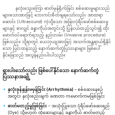
နှလုံးသွေးကြော ဓာတ်မှန်ရိုက်ခြင်း စစ်ဆေးမှုများသည်
များသောအားဖြင့် ဘေးကင်းစိတ်ချရသော်လည်း အာထရာ
ဆောင်း (Ultrasound) ကဲ့သို့သော အခြားပုံရိပ်ဖော်စစ်ဆေးမှု
များနှင့် စာလျှင် ခန္ဓာကိုယ်အတွင်းသို့ ပြွန်ငယ်ထည့်သွင်း၍ ထိုး
ဖောက်ဝင်ရောက်ရသည့် နည်းလမ်း (Invasive procedure)
ဖြစ်သည်။ သို့ရာတွင် ယေဘုယျအားဖြင့် အသက်အန္တရာယ်ရှိနိုင်
သော ပြင်းထန်သည့် နောက်ဆက်တွဲပြဿနာများ ဖြစ်ပေါ်
နိုင်ခြေသည် အလွန်နည်းပါးပါသည်။
ရှားပါးသော်လည်း ဖြစ်ပေါ်နိုင်သော နောက်ဆက်တွဲ
ပြဿနာအချို့
နှလုံးခုန်နှုန်းမမှန်ခြင်း (Arrhythmia)
– စစ်ဆေးနေစဉ်
အတွင်း နှလုံးစည်းချက် ခဏတာ ကမောက်ကမဖြစ်ခြင်း
ဓာတ်မတည့်မှုဖြစ်ခြင်း
– အသုံးပြုသော ပုံရိပ်ဖော်ဆေးရည်
(Dye) သို့မဟုတ် ထုံဆေးများနှင့် ခန္ဓာကိုယ် ဓာတ်မတည့်