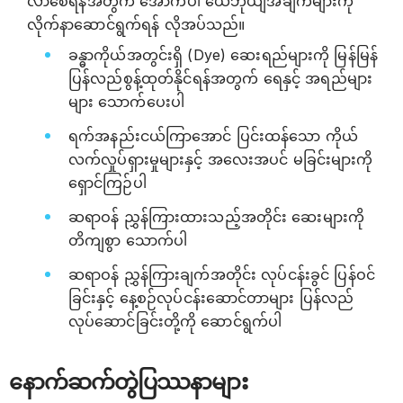
လာစေရန်အတွက် အောက်ပါ ယေဘုယျအချက်များကို
လိုက်နာဆောင်ရွက်ရန် လိုအပ်သည်။
ခန္ဓာကိုယ်အတွင်းရှိ (Dye) ဆေးရည်များကို မြန်မြန်
ပြန်လည်စွန့်ထုတ်နိုင်ရန်အတွက် ရေနှင့် အရည်များ
များ သောက်ပေးပါ
ရက်အနည်းငယ်ကြာအောင် ပြင်းထန်သော ကိုယ်
လက်လှုပ်ရှားမှုများနှင့် အလေးအပင် မခြင်းများကို
ရှောင်ကြဉ်ပါ
ဆရာဝန် ညွှန်ကြားထားသည့်အတိုင်း ဆေးများကို
တိကျစွာ သောက်ပါ
ဆရာဝန် ညွှန်ကြားချက်အတိုင်း လုပ်ငန်းခွင် ပြန်ဝင်
ခြင်းနှင့် နေ့စဉ်လုပ်ငန်းဆောင်တာများ ပြန်လည်
လုပ်ဆောင်ခြင်းတို့ကို ဆောင်ရွက်ပါ
နောက်ဆက်တွဲပြဿနာများ