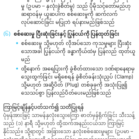
မှု (ဥပမာ – နှလုံးခွဲစိတ်မှု) သည် ပိုမိုသင့်တော်မည်ဟု
ဆရာဝန်မှ ယူဆပါက စစ်ဆေးမှုကို ဆက်လက်
လုပ်ဆောင်ခြင်း မပြုဘဲ ရပ်နားမည်ဖြစ်သည်
စစ်ဆေးမှု ပြီးဆုံးခြင်းနှင့် ပြွန်ငယ်ကို ပြန်ထုတ်ခြင်း
စစ်ဆေးမှု သို့မဟုတ် လိုအပ်သော ကုသမှုများ ပြီးဆုံး
သောအခါ ပြွန်ငယ်ကို ခန္ဓာကိုယ်ထဲမှ ပြန်လည် ထုတ်ယူ
မည်
ထို့နောက် အရေပြားကို ခွဲစိတ်ထားသော ဒဏ်ရာနေရာမှ
သွေးထွက်ခြင်း မရှိစေရန် ခွဲစိတ်ခန်းသုံးညှပ် (Clamp)
သို့မဟုတ် အဆို့ပိတ် (Plug) တစ်ခုခုကို အသုံးပြု၍
သေသပ်စွာ ပြန်လည်ပိတ်ပေးမည်ဖြစ်သည်
ကြာမြင့်ချိန်နှင့်ပတ်သက်၍ သတိပြုရန်
ပုံမှန်အားဖြင့် သာမန်နှလုံးသွေးကြော ဓာတ်မှန်ရိုက်ခြင်း သီးသန့်
သည် (၁) နာရီ သို့မဟုတ် ထို့ထက်အနည်းငယ်သာ ကြာမြင့်
နိုင်သည်။ သို့ရာတွင် အခြားသော နှလုံးစစ်ဆေးမှုများ (ဥပမာ –