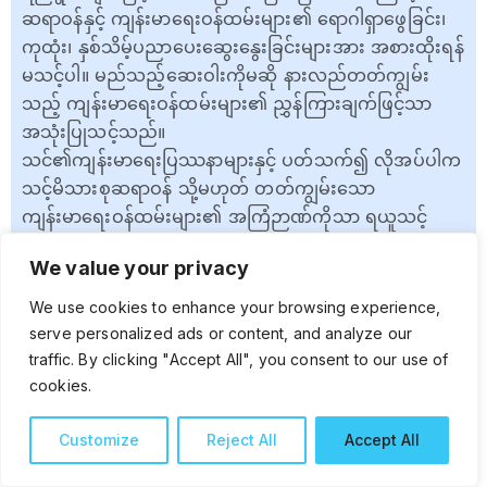
ဆရာဝန်နှင့် ကျန်းမာရေးဝန်ထမ်းများ၏ ရောဂါရှာဖွေခြင်း၊
ကုထုံး၊ နှစ်သိမ့်ပညာပေးဆွေးနွေးခြင်းများအား အစားထိုးရန်
မသင့်ပါ။ မည်သည့်ဆေးဝါးကိုမဆို နားလည်တတ်ကျွမ်း
သည့် ကျန်းမာရေးဝန်ထမ်းများ၏ ညွှန်ကြားချက်ဖြင့်သာ
အသုံးပြုသင့်သည်။
သင်၏ကျန်းမာရေးပြဿနာများနှင့် ပတ်သက်၍ လိုအပ်ပါက
သင့်မိသားစုဆရာဝန် သို့မဟုတ် တတ်ကျွမ်းသော
ကျန်းမာရေးဝန်ထမ်းများ၏ အကြံဉာဏ်ကိုသာ ရယူသင့်
ပါသည်။
We value your privacy
We use cookies to enhance your browsing experience,
Copyrights :
All content appearing on “ကျန်းမာသုတ”which is
owned and operated by CLL HEALTH, is protected by
serve personalized ads or content, and analyze our
copyright and may not be reused or reproduced without
traffic. By clicking "Accept All", you consent to our use of
explicit permission.
cookies.
Customize
Reject All
Accept All