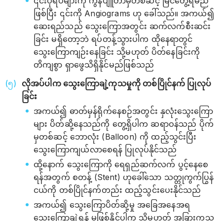
၎င်းပုံရိပ်များကို ကွန်ပျူတာမှတစ်ဆင့် မြင်တွေ့ရမည်
ဖြစ်ပြီး ၎င်းကို Angiograms ဟု ခေါ်သည်။ အကယ်၍
ဆေးရည်သည် သွေးကြောအတွင်း ဆက်လက်စီးဆင်း
ခြင်း မရှိတော့ဘဲ ရပ်တန့်သွားပါက ထိုနေရာတွင်
သွေးကြောကျဉ်းနေခြင်း သို့မဟုတ် ပိတ်နေခြင်းကို
တိကျစွာ ရှာဖွေသိရှိနိုင်မည်ဖြစ်သည်
လိုအပ်ပါက သွေးကြောချဲ့ကုသမှုကို တစ်ပြိုင်နက် ပြုလုပ်
ခြင်း
အကယ်၍ ဓာတ်မှန်ရိုက်နေစဉ်အတွင်း နှလုံးသွေးကြော
များ ပိတ်ဆို့နေသည်ကို တွေ့ရှိပါက ဆရာဝန်သည် ပိုက်
မှတစ်ဆင့် ဘောလုံး (Balloon) ကို ထည့်သွင်းပြီး
သွေးကြောကျယ်လာစေရန် ပြုလုပ်နိုင်သည်
ထို့နောက် သွေးကြောကို ရေရှည်ဆက်လက် ပွင့်နေစေ
ရန်အတွက် စတန့် (Stent) ဟုခေါ်သော သတ္တုကွက်ပြွန်
ငယ်ကို တစ်ပြိုင်နက်တည်း ထည့်သွင်းပေးနိုင်သည်
အကယ်၍ သွေးကြောပိတ်ဆို့မှု အခြေအနေအရ
သွေးကြောချဲ့ရန် မဖြစ်နိုင်ပါက သို့မဟုတ် အခြားကုသ