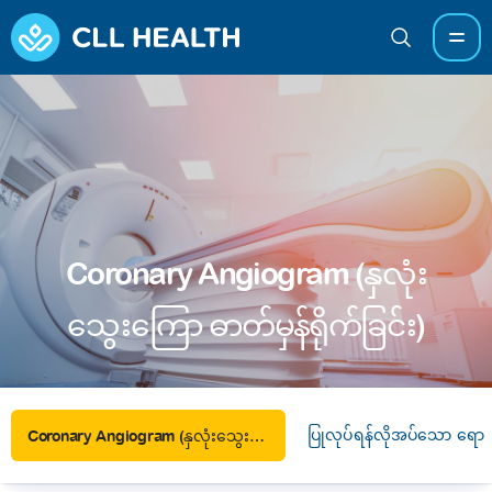
Coronary Angiogram (နှလုံး
သွေးကြော ဓာတ်မှန်ရိုက်ခြင်း)
ပြုလုပ်ရန်လိုအပ်သော ရောဂ
Coronary Angiogram (နှလုံးသွေးကြော ဓာတ်မှန်ရိုက်ခြင်း)