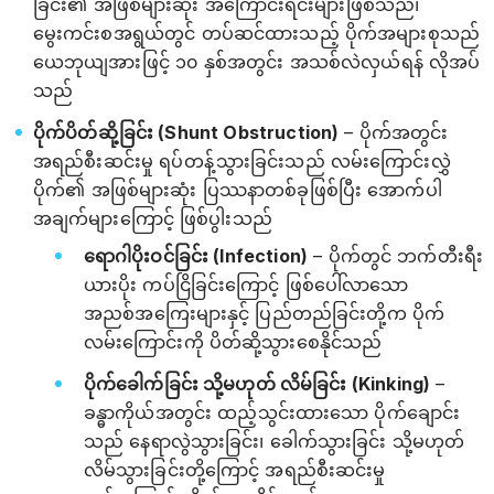
ခြင်း၏ အဖြစ်များဆုံး အကြောင်းရင်းများဖြစ်သည်၊
မွေးကင်းစအရွယ်တွင် တပ်ဆင်ထားသည့် ပိုက်အများစုသည်
ယေဘုယျအားဖြင့် ၁၀ နှစ်အတွင်း အသစ်လဲလှယ်ရန် လိုအပ်
သည်
ပိုက်ပိတ်ဆို့ခြင်း (Shunt Obstruction)
– ပိုက်အတွင်း
အရည်စီးဆင်းမှု ရပ်တန့်သွားခြင်းသည် လမ်းကြောင်းလွှဲ
ပိုက်၏ အဖြစ်များဆုံး ပြဿနာတစ်ခုဖြစ်ပြီး အောက်ပါ
အချက်များကြောင့် ဖြစ်ပွါးသည်
ရောဂါပိုးဝင်ခြင်း (Infection)
– ပိုက်တွင် ဘက်တီးရီး
ယားပိုး ကပ်ငြိခြင်းကြောင့် ဖြစ်ပေါ်လာသော
အညစ်အကြေးများနှင့် ပြည်တည်ခြင်းတို့က ပိုက်
လမ်းကြောင်းကို ပိတ်ဆို့သွားစေနိုင်သည်
ပိုက်ခေါက်ခြင်း သို့မဟုတ် လိမ်ခြင်း (Kinking)
–
ခန္ဓာကိုယ်အတွင်း ထည့်သွင်းထားသော ပိုက်ချောင်း
သည် နေရာလွဲသွားခြင်း၊ ခေါက်သွားခြင်း သို့မဟုတ်
လိမ်သွားခြင်းတို့ကြောင့် အရည်စီးဆင်းမှု