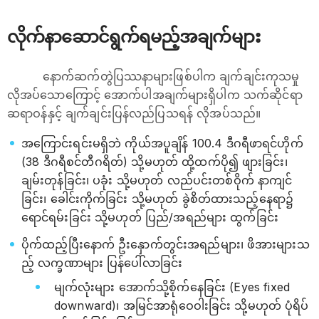
လိုက်နာဆောင်ရွက်ရမည့်အချက်များ
နောက်ဆက်တွဲပြဿနာများဖြစ်ပါက ချက်ချင်းကုသမှု
လိုအပ်သောကြောင့် အောက်ပါအချက်များရှိပါက သက်ဆိုင်ရာ
ဆရာဝန်နှင့် ချက်ချင်းပြန်လည်ပြသရန် လိုအပ်သည်။
အကြောင်းရင်းမရှိဘဲ ကိုယ်အပူချိန် 100.4 ဒီဂရီဖာရင်ဟိုက်
(38 ဒီဂရီစင်တီဂရိတ်) သို့မဟုတ် ထို့ထက်ပို၍ ဖျားခြင်း၊
ချမ်းတုန်ခြင်း၊ ပခုံး သို့မဟုတ် လည်ပင်းတစ်ဝိုက် နာကျင်
ခြင်း၊ ခေါင်းကိုက်ခြင်း သို့မဟုတ် ခွဲစိတ်ထားသည့်နေရာ၌
ရောင်ရမ်းခြင်း သို့မဟုတ် ပြည်/အရည်များ ထွက်ခြင်း
ပိုက်ထည့်ပြီးနောက် ဦးနှောက်တွင်းအရည်များ၊ ဖိအားများသ
ည့် လက္ခဏာများ ပြန်ပေါ်လာခြင်း
မျက်လုံးများ အောက်သို့စိုက်နေခြင်း (Eyes fixed
downward)၊ အမြင်အာရုံဝေဝါးခြင်း သို့မဟုတ် ပုံရိပ်