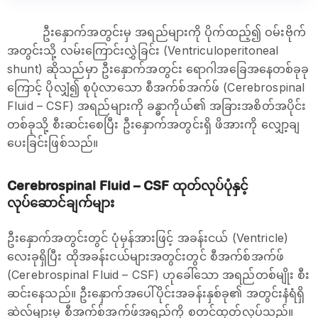
ဦးနှောက်အတွင်းမှ အရည်များကို ပိုက်ထည့်၍ ဝမ်းဗိုက်
အတွင်းသို့ လမ်းကြောင်းလွှဲခြင်း (Ventriculoperitoneal
shunt) ဆိုသည်မှာ ဦးနှောက်အတွင်း ရောဂါအခြေအနေတစ်ခုခု
ကြောင့် ပိုလျှံ၍ စုပုံလာသော စီအက်စ်အက်ဖ် (Cerebrospinal
Fluid – CSF) အရည်များကို ခန္ဓာကိုယ်၏ အခြားအစိတ်အပိုင်း
တစ်ခုသို့ စီးဆင်းစေပြီး ဦးနှောက်အတွင်းရှိ ဖိအားကို လျှော့ချ
ပေးခြင်းဖြစ်သည်။
Cerebrospinal Fluid – CSF ထုတ်လုပ်ပုံနှင့်
လုပ်ဆောင်ချက်များ
ဦးနှောက်အတွင်းတွင် ပုံမှန်အားဖြင့် အခန်းငယ် (Ventricle)
လေးခုရှိပြီး ထိုအခန်းငယ်များအတွင်းတွင် စီအက်စ်အက်ဖ်
(Cerebrospinal Fluid – CSF) ဟုခေါ်သော အရည်တစ်မျိုး စီး
ဆင်းနေသည်။ ဦးနှောက်အပေါ်ပိုင်းအခန်းနှစ်ခု၏ အတွင်းနံရံရှိ
ဆဲလ်များမှ စီအက်စ်အက်ဖ်အရည်ကို စတင်ထုတ်လုပ်သည်။