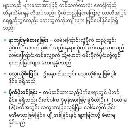
များသည် များသောအားဖြင့် တစ်သက်တာလုံး စောင့်ကြည့်
ထိန်းသိမ်းရန် လိုအပ်သည်။ ပိုက်ထည့်ခြင်းကြောင့် ယာယီအပြင်
ရေရှည်တွင်လည်း ဘေးထွက်ဆိုးကျိုးများ ဖြစ်ပေါ်နိုင်ခြေရှိ
သည်။
နာကျင်မှုခံစားရခြင်း
– လမ်းကြောင်းလွှဲပိုက် ထည့်သွင်း
ခွဲစိတ်ပြီးနောက် ခွဲစိတ်သည့်နေရာ၊ ပိုက်ဖြတ်သန်းသွားသည့်
လမ်းကြောင်းတစ်လျှောက် သို့မဟုတ် ဝမ်းဗိုက်ပိုင်းတို့တွင်
နာကျင်ခြင်းများ ခံစားရနိုင်သည်
သွေးယိုစီးခြင်း
– ဦးနှောက်အတွင်း သွေးယိုစီးမှု ဖြစ်ပွါး
နိုင်ခြေရှိသည်
ပိုက်ပိုးဝင်ခြင်း
– တပ်ဆင်ထားသည့်ပိုက်နေရာတွင် ပိုးဝင်
နိုင်ခြေရှိသည်၊ ပိုးဝင်ပါက ပုံမှန်အားဖြင့် ခွဲစိတ်ပြီး (၂)ပတ် မှ
(၆)ပတ်အတွင်း လက္ခဏာပြလေ့ရှိပြီး၊ ခေါင်းကိုက်ခြင်း၊
မအီမသာဖြစ်ခြင်း၊ ပျို့အန်ခြင်းနှင့် ဖျားခြင်းတို့ ခံစားရ
နိုင်သည်