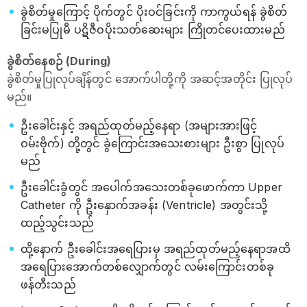
ခွဲစိတ်မှုကြောင့် ပိုက်တွင် ပိုးဝင်ခြင်းကို ကာကွယ်ရန် ခွဲစိတ်
ခြင်းမပြုမီ ပဋိဇီဝပိုးသတ်ဆေးများ ကြိုတင်ပေးထားမည်
ခွဲစိတ်နေစဉ် (During)
ခွဲစိတ်မှုပြုလုပ်ချိန်တွင် အောက်ပါတို့ကို အဆင့်အတိုင်း ပြုလုပ်
မည်။
ဦးခေါင်းနှင့် အရည်ထုတ်မည့်နေရာ (အများအားဖြင့်
ဝမ်းဗိုက်) တို့တွင် ခွဲကြောင်းအသေးစားများ ဦးစွာ ပြုလုပ်
မည်
ဦးခေါင်းခွံတွင် အပေါက်အသေးတစ်ခုဖောက်ကာ Upper
Catheter ကို ဦးနှောက်အခန်း (Ventricle) အတွင်းသို့
ထည့်သွင်းသည်
ထို့နောက် ဦးခေါင်းအရေပြားမှ အရည်ထုတ်မည့်နေရာအထိ
အရေပြားအောက်တစ်လျှောက်တွင် လမ်းကြောင်းတစ်ခု
ဖန်တီးသည်