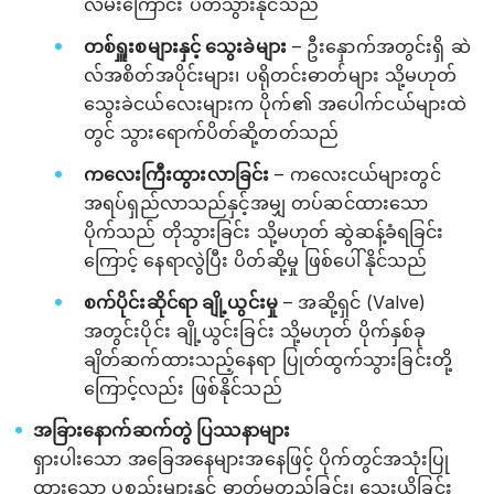
လမ်းကြောင်း ပိတ်သွားနိုင်သည်
တစ်ရှူးစများနှင့် သွေးခဲများ
– ဦးနှောက်အတွင်းရှိ ဆဲ
လ်အစိတ်အပိုင်းများ၊ ပရိုတင်းဓာတ်များ သို့မဟုတ်
သွေးခဲငယ်လေးများက ပိုက်၏ အပေါက်ငယ်များထဲ
တွင် သွားရောက်ပိတ်ဆို့တတ်သည်
ကလေးကြီးထွားလာခြင်း
– ကလေးငယ်များတွင်
အရပ်ရှည်လာသည်နှင့်အမျှ တပ်ဆင်ထားသော
ပိုက်သည် တိုသွားခြင်း သို့မဟုတ် ဆွဲဆန့်ခံရခြင်း
ကြောင့် နေရာလွဲပြီး ပိတ်ဆို့မှု ဖြစ်ပေါ်နိုင်သည်
စက်ပိုင်းဆိုင်ရာ ချို့ယွင်းမှု
– အဆို့ရှင် (Valve)
အတွင်းပိုင်း ချို့ယွင်းခြင်း သို့မဟုတ် ပိုက်နှစ်ခု
ချိတ်ဆက်ထားသည့်နေရာ ပြုတ်ထွက်သွားခြင်းတို့
ကြောင့်လည်း ဖြစ်နိုင်သည်
အခြားနောက်ဆက်တွဲ ပြဿနာများ
ရှားပါးသော အခြေအနေများအနေဖြင့် ပိုက်တွင်အသုံးပြု
ထားသော ပစ္စည်းများနှင့် ဓာတ်မတည့်ခြင်း၊ သွေးယိုခြင်း