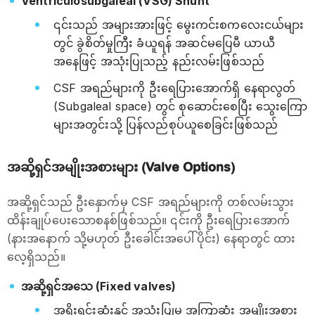
Ventriculosubgaleal (VSG) Shunt
၎င်းသည် အများအားဖြင့် မွေးကင်းစကလေးငယ်များ
တွင် ခွဲစိတ်မှုကြီး ခံယူရန် အဆင်မပြေမီ ယာယီ
အနေဖြင့် အသုံးပြုသည့် နည်းလမ်းဖြစ်သည်
CSF အရည်များကို ဦးရေပြားအောက်ရှိ နေရာလွတ်
(Subgaleal space) တွင် စုဆောင်းစေပြီး သွေးကြော
များအတွင်းသို့ ပြန်လည်စုပ်ယူစေခြင်းဖြစ်သည်
အဆို့ရှင်အမျိုးအစားများ (Valve Options)
အဆို့ရှင်သည် ဦးနှောက်မှ CSF အရည်များကို တစ်လမ်းသွား
ထိန်းချုပ်ပေးသောစနစ်ဖြစ်သည်။ ၎င်းကို ဦးရေပြားအောက်
(နားအနောက် သို့မဟုတ် ဦးခေါင်းအပေါ်ပိုင်း) နေရာတွင် ထား
လေ့ရှိသည်။
အဆို့ရှင်အသေ (Fixed valves)
အရိုးရှင်းဆုံးနှင့် အသုံးပြုမှု အကြာဆုံး အမျိုးအစား