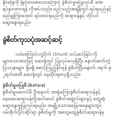
နိုင်ခြေကို မြင့်မားစေသောကြောင့် ခွဲစိတ်မှုမပြုလုပ်မီ ခဏ
ရပ်နားထားရန် လိုအပ်သည်။ မည်သည့်အချိန်တွင် ရပ်ရမည်နှင့်
မည်မျှကြာအောင် ရပ်ထားရမည်ကို ဆရာဝန်နှင့် တိုင်ပင်
ဆွေးနွေးရမည်။
ခွဲစိတ်ကုသပုံအဆင့်ဆင့်
လမ်းကြောင်းလွှဲပိုက် (Shunt) တပ်ဆင်ခြင်းကို
များသောအားဖြင့် ဆေးရုံတွင် ပြုလုပ်လေ့ရှိပြီး နောက်ဆက်တွဲ
ပြဿနာများ ရှိမရှိ စောင့်ကြည့်နိုင်ရန် ခွဲစိတ်ပြီးနောက် ၁ရက် မှ
၂ရက်အထိ ဆေးရုံတွင် နေထိုင်ရလေ့ရှိသည်။
ခွဲစိတ်မှုမပြုမီ (Before)
ခွဲစိတ်မှုမစတင်မီ ဦးနှောက် အာရုံကြောခွဲစိတ်ဆရာဝန်နှင့်
မေ့ဆေးဆရာဝန်တို့အပါအဝင် ခွဲစိတ်အဖွဲ့ဝင်များနှင့် တွေ့ဆုံ
ဆွေးနွေးမှုပြုလုပ်ရမည်။ အချို့သောအခြေအနေများတွင်
ဝမ်းဗိုက်ပိုင်းဆိုင်ရာ ခွဲစိတ်မှုကို အထွေထွေခွဲစိတ်ဆရာဝန်မှ