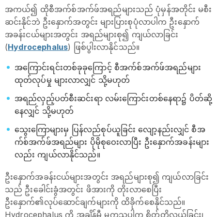
အကယ်၍ ထိုစီအက်စ်အက်ဖ်အရည်များသည် ပုံမှန်အတိုင်း မစီး
ဆင်းနိုင်ဘဲ ဦးနှောက်အတွင်း များပြားစုပုံလာပါက ဦးနှောက်
အခန်းငယ်များအတွင်း အရည်များစု၍ ကျယ်လာခြင်း
(
Hydrocephalus
) ဖြစ်ပွါးလာနိုင်သည်။
အကြောင်းရင်းတစ်ခုခုကြောင့် စီအက်စ်အက်ဖ်အရည်များ
ထုတ်လုပ်မှု များလာလျှင် သို့မဟုတ်
အရည်လှည့်ပတ်စီးဆင်းရာ လမ်းကြောင်းတစ်နေရာ၌ ပိတ်ဆို့
နေလျှင် သို့မဟုတ်
သွေးကြောများမှ ပြန်လည်စုပ်ယူခြင်း လျော့နည်းလျှင် စီအ
က်စ်အက်ဖ်အရည်များ ပိုမိုစုဝေးလာပြီး ဦးနှောက်အခန်းများ
လည်း ကျယ်လာနိုင်သည်။
ဦးနှောက်အခန်းငယ်များအတွင်း အရည်များစု၍ ကျယ်လာခြင်း
သည် ဦးခေါင်းခွံအတွင်း ဖိအားကို တိုးလာစေပြီး
ဦးနှောက်၏လုပ်ဆောင်ချက်များကို ထိခိုက်စေနိုင်သည်။
Hydrocephalus ကို အချိန်မီ မကုသပါက စိတ်တိုလွယ်ခြင်း၊