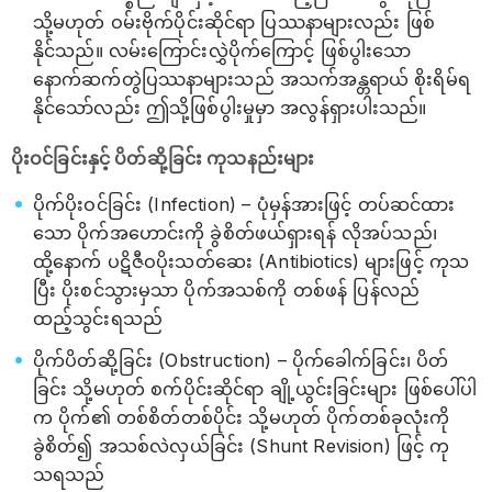
သို့မဟုတ် ဝမ်းဗိုက်ပိုင်းဆိုင်ရာ ပြဿနာများလည်း ဖြစ်
နိုင်သည်။ လမ်းကြောင်းလွှဲပိုက်ကြောင့် ဖြစ်ပွါးသော
နောက်ဆက်တွဲပြဿနာများသည် အသက်အန္တရာယ် စိုးရိမ်ရ
နိုင်သော်လည်း ဤသို့ဖြစ်ပွါးမှုမှာ အလွန်ရှားပါးသည်။
ပိုးဝင်ခြင်းနှင့် ပိတ်ဆို့ခြင်း ကုသနည်းများ
ပိုက်ပိုးဝင်ခြင်း (Infection) – ပုံမှန်အားဖြင့် တပ်ဆင်ထား
သော ပိုက်အဟောင်းကို ခွဲစိတ်ဖယ်ရှားရန် လိုအပ်သည်၊
ထို့နောက် ပဋိဇီဝပိုးသတ်ဆေး (Antibiotics) များဖြင့် ကုသ
ပြီး ပိုးစင်သွားမှသာ ပိုက်အသစ်ကို တစ်ဖန် ပြန်လည်
ထည့်သွင်းရသည်
ပိုက်ပိတ်ဆို့ခြင်း (Obstruction) – ပိုက်ခေါက်ခြင်း၊ ပိတ်
ခြင်း သို့မဟုတ် စက်ပိုင်းဆိုင်ရာ ချို့ယွင်းခြင်းများ ဖြစ်ပေါ်ပါ
က ပိုက်၏ တစ်စိတ်တစ်ပိုင်း သို့မဟုတ် ပိုက်တစ်ခုလုံးကို
ခွဲစိတ်၍ အသစ်လဲလှယ်ခြင်း (Shunt Revision) ဖြင့် ကု
သရသည်