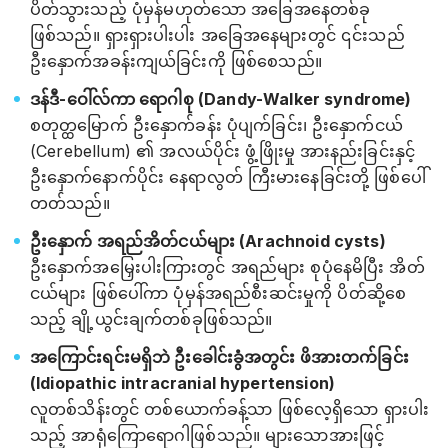
ပိတ်သွားသည့် ပုံမှန်မဟုတ်သော အခြေအနေတစ်ခု
ဖြစ်သည်။ ရှားရှားပါးပါး အခြေအနေများတွင် ၎င်းသည်
ဦးနှောက်အခန်းကျယ်ခြင်းကို ဖြစ်စေသည်။
ဒန်ဒီ-ဝေါ်လ်ကာ ရောဂါစု (Dandy-Walker syndrome)
စတုတ္ထမြောက် ဦးနှောက်ခန်း ပုံပျက်ခြင်း၊ ဦးနှောက်ငယ်
(Cerebellum) ၏ အလယ်ပိုင်း ဖွံ့ဖြိုးမှု အားနည်းခြင်းနှင့်
ဦးနှောက်နောက်ပိုင်း နေရာလွတ် ကြီးမားနေခြင်းတို့ ဖြစ်ပေါ်
တတ်သည်။
ဦးနှောက် အရည်အိတ်ငယ်များ (Arachnoid cysts)
ဦးနှောက်အမြှေးပါးကြားတွင် အရည်များ စုပုံနေမိပြီး အိတ်
ငယ်များ ဖြစ်ပေါ်ကာ ပုံမှန်အရည်စီးဆင်းမှုကို ပိတ်ဆို့စေ
သည့် ချို့ယွင်းချက်တစ်ခုဖြစ်သည်။
အကြောင်းရင်းမရှိဘဲ ဦးခေါင်းခွံအတွင်း ဖိအားတက်ခြင်း
(Idiopathic intracranial hypertension)
လူတစ်သိန်းတွင် တစ်ယောက်ခန့်သာ ဖြစ်လေ့ရှိသော ရှားပါး
သည့် အာရုံကြောရောဂါဖြစ်သည်။ များသောအားဖြင့်