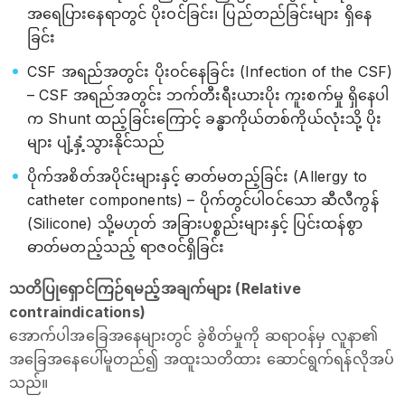
အရေပြားနေရာတွင် ပိုးဝင်ခြင်း၊ ပြည်တည်ခြင်းများ ရှိနေ
ခြင်း
CSF အရည်အတွင်း ပိုးဝင်နေခြင်း (Infection of the CSF)
– CSF အရည်အတွင်း ဘက်တီးရီးယားပိုး ကူးစက်မှု ရှိနေပါ
က Shunt ထည့်ခြင်းကြောင့် ခန္ဓာကိုယ်တစ်ကိုယ်လုံးသို့ ပိုး
များ ပျံ့နှံ့သွားနိုင်သည်
ပိုက်အစိတ်အပိုင်းများနှင့် ဓာတ်မတည့်ခြင်း (Allergy to
catheter components) – ပိုက်တွင်ပါဝင်သော ဆီလီကွန်
(Silicone) သို့မဟုတ် အခြားပစ္စည်းများနှင့် ပြင်းထန်စွာ
ဓာတ်မတည့်သည့် ရာဇဝင်ရှိခြင်း
သတိပြုရှောင်ကြဉ်ရမည့်အချက်များ (Relative
contraindications)
အောက်ပါအခြေအနေများတွင် ခွဲစိတ်မှုကို ဆရာဝန်မှ လူနာ၏
အခြေအနေပေါ်မူတည်၍ အထူးသတိထား ဆောင်ရွက်ရန်လိုအပ်
သည်။