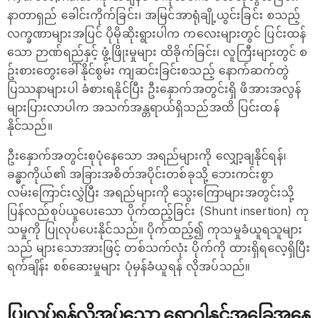
နာတာရှည် ခေါင်းကိုက်ခြင်း၊ အမြင်အာရုံချို့ယွင်းခြင်း စသည့်
လက္ခဏာများအပြင် ပိုမိုဆိုးရွားပါက ကလေးများတွင် ပြင်းထန်
သော ဉာဏ်ရည်နှင့် ဖွံ့ဖြိုးမှုများ ထိခိုက်ခြင်း၊ လူကြီးများတွင် စ
ဥ်းစားတွေးခေါ်နိုင်စွမ်း ကျဆင်းခြင်းစသည့် နောက်ဆက်တွဲ
ပြဿနာများပါ ခံစားရနိုင်ပြီး ဦးနှောက်အတွင်းရှိ ဖိအားအလွန်
များပြားလာပါက အသက်အန္တရာယ်ရှိသည်အထိ ပြင်းထန်
နိုင်သည်။
ဦးနှောက်အတွင်းစုပုံနေသော အရည်များကို လျှော့ချနိုင်ရန်၊
ခန္ဓာကိုယ်၏ အခြားအစိတ်အပိုင်းတစ်ခုသို့ ဘေးကင်းစွာ
လမ်းကြောင်းလွှဲပြီး အရည်များကို သွေးကြောများအတွင်းသို့
ပြန်လည်စုပ်ယူပေးသော ပိုက်ထည့်ခြင်း (Shunt insertion) ကု
သမှုကို ပြုလုပ်ပေးနိုင်သည်။ ပိုက်ထည့်၍ ကုသမှုခံယူရသူများ
သည် များသောအားဖြင့် တစ်သက်လုံး ပိုက်ကို ထားရှိရလေ့ရှိပြီး
ရက်ချိန်း စစ်ဆေးမှုများ ပုံမှန်ခံယူရန် လိုအပ်သည်။
ပြုလုပ်ရန်လိုအပ်သော ရောဂါနှင့်အခြေအနေ