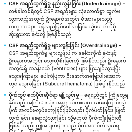
CSF အရည်ထွက်ရှိမှု နည်းလွန်းခြင်း (Underdrainage)
–
တစ်ခါတစ်ရံတွင် CSF အရည်များ လုံလောက်စွာ ထွက်မ
သွားသည့်အတွက် ဦးနှောက်အတွင်း ဖိအားများသည့်
လက္ခဏာများ ပြန်လည်ဖြစ်ပေါ်လာခြင်း သို့မဟုတ် ပိုမို
ဆိုးရွားလာခြင်းတို့ ဖြစ်နိုင်သည်
CSF အရည်ထွက်ရှိမှု များလွန်းခြင်း (Overdrainage)
–
CSF အရည်ထွက်မှု များလွန်းပါက ခေါင်းကိုက်ခြင်းနှင့်
ဦးနှောက်အတွင်း သွေးယိုစီးခြင်းတို့ ဖြစ်နိုင်သည်၊ ဦးနှောက်
အတွင်းရှိ အခန်းငယ် (Ventricles) များ ပြားချပ်သွားပြီး
သွေးကြောများ ပေါက်ပြဲကာ ဦးနှောက်အမြှေးပါးအောက်
တွင် သွေးခဲခြင်း (Subdural hematoma) ဖြစ်ပွါးနိုင်သည်
ပိုက်တွင် စက်ပိုင်းဆိုင်ရာ ချို့ယွင်းမှု
– ရေရှည်တွင် ကြုံတွေ့ရ
နိုင်သည့် အကြီးမားဆုံး အန္တရာယ်တစ်ခုမှာ လမ်းကြောင်းလွှဲ
ပိုက် အလုပ်မလုပ်တော့ခြင်းဖြစ်သည်၊ ပိုက်ပိတ်ခြင်း၊ ပြုတ်
ထွက်ခြင်း၊ နေရာလွဲသွားခြင်း သို့မဟုတ် ပိုက်ကျိုးခြင်းတို့
ဖြစ်နိုင်သည်၊ ဤအချက်များသည် ပိုက်အသစ်လဲလှယ်ရ