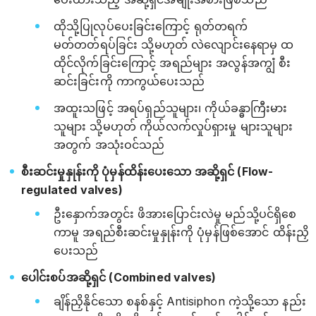
ထိုသို့ပြုလုပ်ပေးခြင်းကြောင့် ရုတ်တရက်
မတ်တတ်ရပ်ခြင်း သို့မဟုတ် လဲလျောင်းနေရာမှ ထ
ထိုင်လိုက်ခြင်းကြောင့် အရည်များ အလွန်အကျွံ စီး
ဆင်းခြင်းကို ကာကွယ်ပေးသည်
အထူးသဖြင့် အရပ်ရှည်သူများ၊ ကိုယ်ခန္ဓာကြီးမား
သူများ သို့မဟုတ် ကိုယ်လက်လှုပ်ရှားမှု များသူများ
အတွက် အသုံးဝင်သည်
စီးဆင်းမှုနှုန်းကို ပုံမှန်ထိန်းပေးသော အဆို့ရှင် (Flow-
regulated valves)
ဦးနှောက်အတွင်း ဖိအားပြောင်းလဲမှု မည်သို့ပင်ရှိစေ
ကာမူ အရည်စီးဆင်းမှုနှုန်းကို ပုံမှန်ဖြစ်အောင် ထိန်းညှိ
ပေးသည်
ပေါင်းစပ်အဆို့ရှင် (Combined valves)
ချိန်ညှိနိုင်သော စနစ်နှင့် Antisiphon ကဲ့သို့သော နည်း