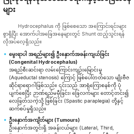
များ
Hydrocephalus ကို ဖြစ်စေသော အကြောင်းရင်းများ
စွာရှိပြီး အောက်ပါအခြေအနေများတွင် Shunt ထည့်သွင်းရန်
လိုအပ်လေ့ရှိသည်။
မွေးရာပါ အရည်များ၍ ဦးနှောက်အခန်းကျယ်ခြင်း
(Congenital Hydrocephalus)
အရည်စီးဆင်းရာ လမ်းကြောင်းကျဉ်းမြောင်းမှု
(Aqueductal stenosis) ကြောင့် ဖြစ်ပေါ်တတ်သော မျိုးဗီဇ
ဆိုင်ရာရောဂါဖြစ်သည်။ ၎င်းသည် အာရုံကြောစနစ်ကို ပုံ
ပျက်စေပြီး ဉာဏ်ရည်မမှီခြင်း၊ ခြေလက်များ တောင့်တင်း၍
လေဖြတ်သကဲ့သို့ ဖြစ်ခြင်း (Spastic paraplegia) တို့နှင့်
ဆက်စပ်မှုရှိသည်။
ဦးနှောက်အကျိတ်များ (Tumours)
ဦးနှောက်အတွင်းရှိ အခန်းငယ်များ (Lateral, Third,