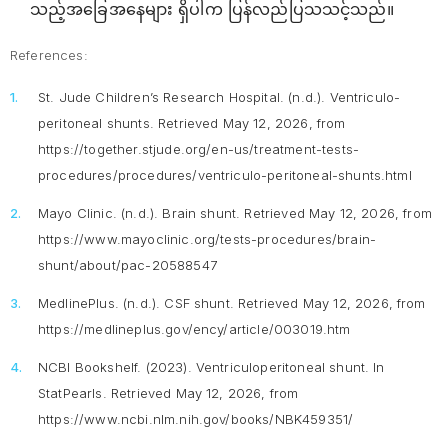
သည့်အခြေအနေများ ရှိပါက ပြန်လည်ပြသသင့်သည်။
References:
St. Jude Children’s Research Hospital. (n.d.).
Ventriculo-
peritoneal shunts
. Retrieved May 12, 2026, from
https://together.stjude.org/en-us/treatment-tests-
procedures/procedures/ventriculo-peritoneal-shunts.html
Mayo Clinic. (n.d.).
Brain shunt.
Retrieved May 12, 2026, from
https://www.mayoclinic.org/tests-procedures/brain-
shunt/about/pac-20588547
MedlinePlus. (n.d.).
CSF shunt
. Retrieved May 12, 2026, from
https://medlineplus.gov/ency/article/003019.htm
NCBI Bookshelf. (2023).
Ventriculoperitoneal shunt
. In
StatPearls. Retrieved May 12, 2026, from
https://www.ncbi.nlm.nih.gov/books/NBK459351/