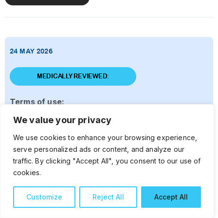
24 MAY 2026
MEDICALLY REVIEWED:
Terms of use:
ဤအချက်အလက်များသည် ကျန်းမာရေးပညာပေး
We value your privacy
ရည်ရွယ်ချက်ဖြင့်သာ ဖော်ပြထားခြင်းဖြစ်သောကြောင့်
We use cookies to enhance your browsing experience,
ဆရာဝန်နှင့် ကျန်းမာရေးဝန်ထမ်းများ၏ ရောဂါရှာဖွေခြင်း၊
serve personalized ads or content, and analyze our
ကုထုံး၊ နှစ်သိမ့်ပညာပေးဆွေးနွေးခြင်းများအား အစားထိုးရန်
traffic. By clicking "Accept All", you consent to our use of
မသင့်ပါ။ မည်သည့်ဆေးဝါးကိုမဆို နားလည်တတ်ကျွမ်း
cookies.
သည့် ကျန်းမာရေးဝန်ထမ်းများ၏ ညွှန်ကြားချက်ဖြင့်သာ
အသုံးပြုသင့်သည်။
Customize
Reject All
Accept All
သင်၏ကျန်းမာရေးပြဿနာများနှင့် ပတ်သက်၍ လိုအပ်ပါက
သင့်မိသားစုဆရာဝန် သို့မဟုတ် တတ်ကျွမ်းသော