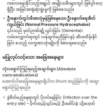
ကလေးမွေးနိုင်သည့်အရွယ် အမျိုးသမီးများတွင် ဖြစ်ပွါးလေ့
ရှိပြီး အမြင်အာရုံဆုံးရှုံးမှုကို ဖြစ်စေသည်။
ဦးနှောက်တွင်းဖိအားပုံမှန်ဖြစ်နေသော ဦးနှောက်ရေအိတ်
ကျယ်ခြင်း (Normal Pressure Hydrocephalus)
၎င်းသည် မှတ်ဉာဏ်ချို့ယွင်းခြင်း (Dementia)၊
လမ်းလျှောက်ရာတွင် ဟန်ချက်မညီခြင်းနှင့် ဆီးမထိန်းနိုင်
ခြင်း စသည့် လက္ခဏာသုံးမျိုးကို ခံစားရစေသည်။
မပြုလုပ်သင့်သော အခြေအနေများ
လုံးဝရှောင်ကြဉ်ရမည့်အချက်များ (Absolute
contraindications)
အောက်ပါအခြေအနေများရှိပါက Shunt ထည့်ခြင်းကို အထူး
ရှောင်ကြဉ်ရမည်။
ခွဲစိတ်မည့်နေရာတွင် ပိုးဝင်နေခြင်း (Infection over the
entry site) – ပိုက်ထည့်သွင်းမည့် ဦးခေါင်းခွံ သို့မဟုတ်