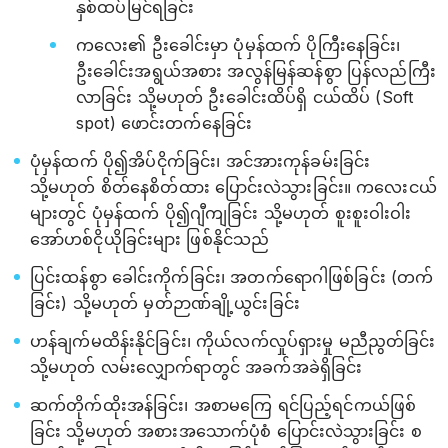
နှစ်ထပ်မြင်ရခြင်း
ကလေး၏ ဦးခေါင်းမှာ ပုံမှန်ထက် ပိုကြီးနေခြင်း၊
ဦးခေါင်းအရွယ်အစား အလွန်မြန်ဆန်စွာ ပြန်လည်ကြီး
လာခြင်း သို့မဟုတ် ဦးခေါင်းထိပ်ရှိ ငယ်ထိပ် (Soft
spot) ဖောင်းတက်နေခြင်း
ပုံမှန်ထက် ပို၍အိပ်ငိုက်ခြင်း၊ အင်အားကုန်ခမ်းခြင်း
သို့မဟုတ် စိတ်နေစိတ်ထား ပြောင်းလဲသွားခြင်း။ ကလေးငယ်
များတွင် ပုံမှန်ထက် ပို၍ဂျီကျခြင်း သို့မဟုတ် စူးစူးဝါးဝါး
အော်ဟစ်ငိုယိုခြင်းများ ဖြစ်နိုင်သည်
ပြင်းထန်စွာ ခေါင်းကိုက်ခြင်း၊ အတက်ရောဂါဖြစ်ခြင်း (တက်
ခြင်း) သို့မဟုတ် မှတ်ဉာဏ်ချို့ယွင်းခြင်း
ဟန်ချက်မထိန်းနိုင်ခြင်း၊ ကိုယ်လက်လှုပ်ရှားမှု မညီညွတ်ခြင်း
သို့မဟုတ် လမ်းလျှောက်ရာတွင် အခက်အခဲရှိခြင်း
ဆက်တိုက်ထိုးအန်ခြင်း၊ အစာမကြေ ရင်ပြည့်ရင်ကယ်ဖြစ်
ခြင်း သို့မဟုတ် အစားအသောက်ပုံစံ ပြောင်းလဲသွားခြင်း စ