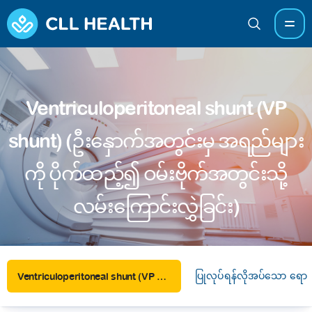
Ventriculoperitoneal shunt (VP
shunt) (ဦးနှောက်အတွင်းမှ အရည်များ
ကို ပိုက်ထည့်၍ ဝမ်းဗိုက်အတွင်းသို့
လမ်းကြောင်းလွှဲခြင်း)
ပြုလုပ်ရန်လိုအပ်သော ရောဂ
Ventriculoperitoneal shunt (VP shunt) (ဦးနှောက်အတွင်းမှ အရည်များကို ပိုက်ထည့်၍ ဝမ်းဗိုက်အတွင်းသို့ လမ်းကြောင်းလွှဲခြင်း)