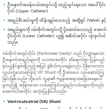
ဦးနှောက်အခန်းငယ်အတွင်းသို့ ထည့်သွင်းရသော အပေါ်ပိုင်း
ပိုက် (Upper Catheter)
အရည်စီးဆင်းမှုကို ထိန်းချုပ်ပေးသည့် အဆို့ရှင် (Valve) နှင့်
အရည်များကို ဝမ်းဗိုက်အတွင်းသို့ ပို့ဆောင်ပေးသည့် အောက်
ပိုင်းပိုက် (Lower Catheter) ဟူ၍ အစိတ်အပိုင်း သုံးခုပါဝင်
သည်။
ဝမ်းဗိုက်အတွင်းပိုင်း (Peritoneal Cavity) သည် ပိုလျှံနေသော
ဦးနှောက်အရည်များကို သဘာဝအတိုင်း ထိရောက်စွာ ပြန်လည်
စုပ်ယူနိုင်စွမ်းရှိသည့်အပြင် ခွဲစိတ်ကုသရန်လည်း ပိုမိုဘေးကင်း
လွယ်ကူသောကြောင့် VP Shunt ကို ဦးစားပေး လုပ်ဆောင်ကြ
ခြင်းဖြစ်သည်။ သို့သော် လူနာ၏ ကျန်းမာရေးအခြေအနေပေါ်
မူတည်၍ အခြားသော လမ်းကြောင်းလွှဲနည်းလမ်းများကိုလည်း
အောက်ပါအတိုင်း အသုံးပြုနိုင်ပါသည်‌။
Ventriculoatrial (VA) Shunt