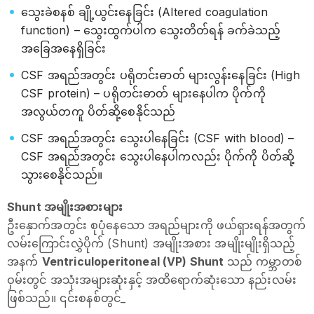
သွေးခဲစနစ် ချို့ယွင်းနေခြင်း (Altered coagulation
function) – သွေးထွက်ပါက သွေးတိတ်ရန် ခက်ခဲသည့်
အခြေအနေရှိခြင်း
CSF အရည်အတွင်း ပရိုတင်းဓာတ် များလွန်းနေခြင်း (High
CSF protein) – ပရိုတင်းဓာတ် များနေပါက ပိုက်ကို
အလွယ်တကူ ပိတ်ဆို့စေနိုင်သည်
CSF အရည်အတွင်း သွေးပါနေခြင်း (CSF with blood) –
CSF အရည်အတွင်း သွေးပါနေပါကလည်း ပိုက်ကို ပိတ်ဆို့
သွားစေနိုင်သည်။
Shunt အမျိုးအစားများ
ဦးနှောက်အတွင်း စုပုံနေသော အရည်များကို ဖယ်ရှားရန်အတွက်
လမ်းကြောင်းလွှဲပိုက် (Shunt) အမျိုးအစား အမျိုးမျိုးရှိသည့်
အနက်
Ventriculoperitoneal (VP) Shunt
သည် ကမ္ဘာတစ်
ဝှမ်းတွင် အသုံးအများဆုံးနှင့် အထိရောက်ဆုံးသော နည်းလမ်း
ဖြစ်သည်။ ၎င်းစနစ်တွင်_