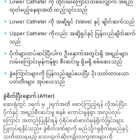
Lower Catheter ကို ထိုလမ်းကြောင်းတစ်လျှောက် အရည်
ထုတ်မည့်နေရာအထိ ထည့်သွင်းသည်
Lower Catheter ကို အဆို့ရှင် (Valve) နှင့် ချိတ်ဆက်သည်
Upper Catheter ကိုလည်း အဆို့ရှင်နှင့် ပြန်လည်ချိတ်ဆက်
သည်
ပိုက်များတပ်ဆင်ပြီးပါက ဦးနှောက်အတွင်းရှိ အရည်များ
လမ်းကြောင်းမှန်ကန်စွာ စီးဆင်းမှု ရှိမရှိ စစ်ဆေးသည်
ခွဲကြောင်းများကို ပြန်လည်ချုပ်ပေးပြီး ပိုးသတ်ထားသော
ပတ်တီးများ အုပ်ပေးသည်
ခွဲစိတ်ပြီးနောက် (After)
ဆေးရုံတွင် ၁ရက် မှ ၂ရက်အထိ စောင့်ကြည့်ရန် လိုအပ်ပြီး၊
ပိုက်နှင့် အရည်စီးဆင်းမှု စနစ် ကောင်းမွန်စွာ အလုပ်လုပ်
ကြောင်း အတည်ပြုနိုင်ရန် ပုံရိပ်ဖော်ဓာတ်မှန်ရိုက်ခြင်းများ
ပြုလုပ်ရနိုင်သည်။ ခွဲစိတ်ဒဏ်ရာကို မည်သို့ဂရုစိုက်ရမည်နှင့်
သတိထားရမည့် ဘေးထွက်ဆိုးကျိုးလက္ခဏာများကို