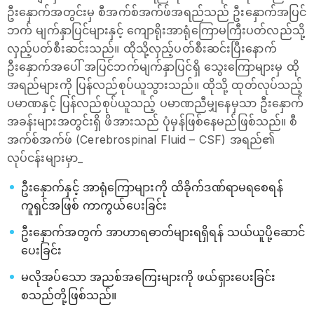
ဦးနှောက်အတွင်းမှ စီအက်စ်အက်ဖ်အရည်သည် ဦးနှောက်အပြင်
ဘက် မျက်နှာပြင်များနှင့် ကျောရိုးအာရုံကြောမကြီးပတ်လည်သို့
လှည့်ပတ်စီးဆင်းသည်။ ထိုသို့လှည့်ပတ်စီးဆင်းပြီးနောက်
ဦးနှောက်အပေါ် အပြင်ဘက်မျက်နှာပြင်ရှိ သွေးကြောများမှ ထို
အရည်များကို ပြန်လည်စုပ်ယူသွားသည်။ ထိုသို့ ထုတ်လုပ်သည့်
ပမာဏနှင့် ပြန်လည်စုပ်ယူသည့် ပမာဏညီမျှနေမှသာ ဦးနှောက်
အခန်းများအတွင်းရှိ ဖိအားသည် ပုံမှန်ဖြစ်နေမည်ဖြစ်သည်။ စီ
အက်စ်အက်ဖ် (Cerebrospinal Fluid – CSF) အရည်၏
လုပ်ငန်းများမှာ_
ဦးနှောက်နှင့် အာရုံကြောများကို ထိခိုက်ဒဏ်ရာမရစေရန်
ကူရှင်အဖြစ် ကာကွယ်ပေးခြင်း
ဦးနှောက်အတွက် အာဟာရဓာတ်များရရှိရန် သယ်ယူပို့ဆောင်
ပေးခြင်း
မလိုအပ်သော အညစ်အကြေးများကို ဖယ်ရှားပေးခြင်း
စသည်တို့ဖြစ်သည်။