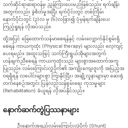
သက်ဆိုင်ရာဆရာဝန်မှ ညွှန်ကြားပေးမည်ဖြစ်သည်။ ရက်ချိန်း
အတွက်လည်း ခွဲစိတ်မှုအပြီး ရက်ပိုင်းတွင် တစ်ကြိမ်၊
နောက်ပိုင်းတွင် (၃)လ မှ (၆)လခြား၍ ပုံမှန်ရက်ချိန်းပေး
ကြည့်ရှုရန် လိုအပ်သည်။
ထို့အပြင် ခြေထောက်သန်မာစေရန်နှင့် လမ်းလျှောက်နိုင်စွမ်းရှိ
စေရန် ကာယကုထုံး (Physical therapy) များလည်း လေ့ကျင့်
ပေးရမည်။ အထူးသဖြင့် သက်ကြီးရွယ်အိုများအတွက်
ဟန်ချက်ညီစေရန် ကာယကုထုံးသည် များစွာအထောက်အကူ
ပြုသည်။ လမ်းကြောင်းလွှဲပိုက်၏ အကျိုးကျေးဇူးကို အပြည့်အ
ဝရရှိရန် လပေါင်းများစွာ ကြာနိုင်ပြီး၊ အချို့လူနာများမှာ ဆေးရုံ
တက်နေစဉ်အတွင်း ပြန်လည်သန်စွမ်းရေး ကုသမှုများ
(Rehabilitation) ခံယူရန် လိုအပ်နိုင်သည်။
နောက်ဆက်တွဲပြဿနာများ
ဦးနှောက်အရည်လမ်းကြောင်းလွှဲပိုက် (Shunt)