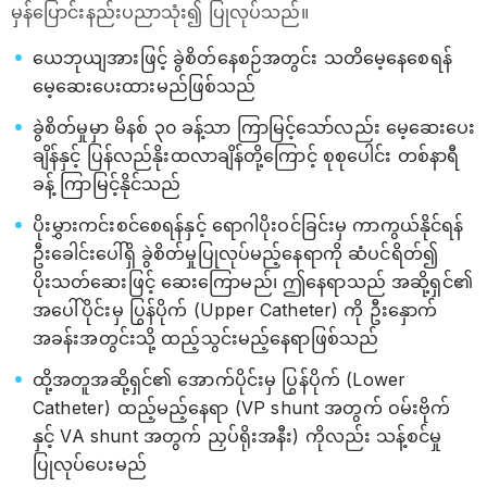
မှန်ပြောင်းနည်းပညာသုံး၍ ပြုလုပ်သည်။
ယေဘုယျအားဖြင့် ခွဲစိတ်နေစဉ်အတွင်း သတိမေ့နေစေရန်
မေ့ဆေးပေးထားမည်ဖြစ်သည်
ခွဲစိတ်မှုမှာ မိနစ် ၃၀ ခန့်သာ ကြာမြင့်သော်လည်း မေ့ဆေးပေး
ချိန်နှင့် ပြန်လည်နိုးထလာချိန်တို့ကြောင့် စုစုပေါင်း တစ်နာရီ
ခန့် ကြာမြင့်နိုင်သည်
ပိုးမွှားကင်းစင်စေရန်နှင့် ရောဂါပိုးဝင်ခြင်းမှ ကာကွယ်နိုင်ရန်
ဦးခေါင်းပေါ်ရှိ ခွဲစိတ်မှုပြုလုပ်မည့်နေရာကို ဆံပင်ရိတ်၍
ပိုးသတ်ဆေးဖြင့် ဆေးကြောမည်၊ ဤနေရာသည် အဆို့ရှင်၏
အပေါ်ပိုင်းမှ ပြွန်ပိုက် (Upper Catheter) ကို ဦးနှောက်
အခန်းအတွင်းသို့ ထည့်သွင်းမည့်နေရာဖြစ်သည်
ထို့အတူအဆို့ရှင်၏ အောက်ပိုင်းမှ ပြွန်ပိုက် (Lower
Catheter) ထည့်မည့်နေရာ (VP shunt အတွက် ဝမ်းဗိုက်
နှင့် VA shunt အတွက် ညှပ်ရိုးအနီး) ကိုလည်း သန့်စင်မှု
ပြုလုပ်ပေးမည်