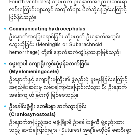
Fourth ventricles) သို့မဟုတ် ဦးနှောက်အရည်စီးဆင်းရာ
လမ်းကြောင်းများတွင် အကျိတ်များ ပိတ်ဆို့နေခြင်းကြောင့်
ဖြစ်နိုင်သည်။
Communicating hydrocephalus
ဦးနှောက်အမြှေးရောင်ခြင်း သို့မဟုတ် ဦးနှောက်အတွင်း
သွေးယိုခြင်း (Meningitis or Subarachnoid
hemorrhage) တို့၏ နောက်ဆက်တွဲပြဿနာဖြစ်သည်။
မွေးရာပါ ကျောရိုးကွင်းပုံမှန်မဆက်ခြင်း
(Myelomeningocele)
ဦးနှောက်နှင့် ကျောရိုးမကြီး၏ ဖွဲ့စည်းပုံ မူမမှန်ခြင်းကြောင့်
အရည်စီးဆင်းမှု လမ်းကြောင်းပြောင်းလဲသွားပြီး ဦးနှောက်
အခန်းကျယ်ခြင်းကို ဖြစ်စေသည်။
ဦးခေါင်းခွံရိုး စောစီးစွာ ဆက်သွားခြင်း
(Craniosynostosis)
ဦးနှောက်အပြည့်အဝ မဖွံ့ဖြိုးမီ ဦးခေါင်းခွံကို ဖွဲ့စည်းထား
သည့် ဆက်ကြောင်းများ (Sutures) အချိန်မတိုင်မီ စောစီးစွာ