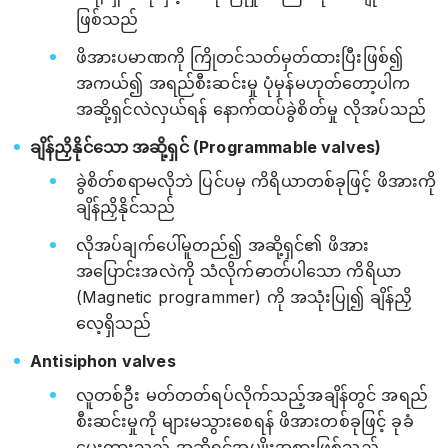
ဖြစ်သည်
ဖိအားပမာဏကို ကြိုတင်သတ်မှတ်ထားပြီးဖြစ်၍
အကယ်၍ အရည်စီးဆင်းမှု ပုံမှန်မဟုတ်တော့ပါက
အဆို့ရှင်လဲလှယ်ရန် နောက်ထပ်ခွဲစိတ်မှု လိုအပ်သည်
ချိန်ညှိနိုင်သော အဆို့ရှင် (Programmable valves)
ခွဲစိတ်စရာမလိုဘဲ ပြင်ပမှ ကိရိယာတစ်ခုဖြင့် ဖိအားကို
ချိန်ညှိနိုင်သည်
လိုအပ်ချက်ပေါ်မူတည်၍ အဆို့ရှင်၏ ဖိအား
အပြောင်းအလဲကို သံလိုက်ဓာတ်ပါသော ကိရိယာ
(Magnetic programmer) ကို အသုံးပြု၍ ချိန်ညှိ
လေ့ရှိသည်
Antisiphon valves
လူတစ်ဦး မတ်တတ်ရပ်လိုက်သည့်အချိန်တွင် အရည်
စီးဆင်းမှုကို များမသွားစေရန် ဖိအားတစ်ခုဖြင့် ခုခံ
ပေးထားသည့် အဆို့ရှင်အမျိုးအစားဖြစ်သည်