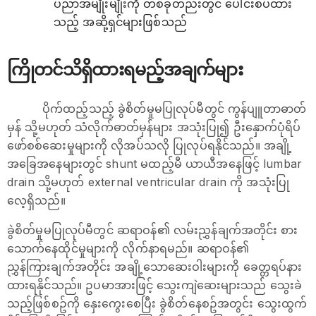
ပညာအမျိုးမျိုးကို တစ်ခုတည်းတွင် ပေါင်းစပ်ထား
သည့် အဆို့ရှင်များဖြစ်သည်
ကြိုတင်သိရှိထားရမည့်အချက်များ
ပိုက်ထည့်သည့် ခွဲစိတ်မှုမပြုလုပ်မီတွင် ကွန်ပျူတာဓာတ်
မှန် သို့မဟုတ် သံလိုက်ဓာတ်မှန်များ အသုံးပြု၍ ဦးနှောက်ပုံရိပ်
ဖော်စစ်ဆေးမှုများကို လိုအပ်သလို ပြုလုပ်ရနိုင်သည်။ အချို့
အခြေအနေများတွင် shunt မထည့်မီ ယာယီအနေဖြင့် lumbar
drain သို့မဟုတ် external ventricular drain ကို အသုံးပြု
လေ့ရှိသည်။
ခွဲစိတ်မှုမပြုလုပ်မီတွင် ဆရာဝန်၏ လမ်းညွှန်ချက်အတိုင်း စား
သောက်နေထိုင်မှုများကို လိုက်နာရမည်။ ဆရာဝန်၏
ညွှန်ကြားချက်အတိုင်း အချို့သောဆေးဝါးများကို ခေတ္တရပ်နား
ထားရနိုင်သည်။ ဥပမာအားဖြင့် သွေးကျဲဆေးများသည် သွေးခဲ
သည့်ဖြစ်စဥ်ကို နှေးကွေးစေပြီး ခွဲစိတ်နေစဥ်အတွင်း သွေးထွက်