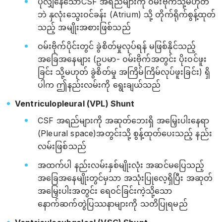
ပိုလျှံနေသောCSF အရည်များကို ဝမ်းဗိုက်သို့မဟုတ်
ဘဲ နှလုံးသွေးဝင်ခန်း (Atrium) သို့ တိုက်ရိုက်စွန့်ထုတ်
သည့် အမျိုးအစားဖြစ်သည်
ဝမ်းဗိုက်ပိုင်းတွင် ခွဲစိတ်မှုလုပ်ရန် မဖြစ်နိုင်သည့်
အခြေအနေများ (ဥပမာ- ဝမ်းဗိုက်အတွင်း ပိုးဝင်ဖူး
ခြင်း သို့မဟုတ် ခွဲစိတ်မှု အကြိမ်ကြိမ်လုပ်ဖူးခြင်း) ရှိ
ပါက ဤနည်းလမ်းကို ရွေးချယ်သည်
Ventriculopleural (VPL) Shunt
CSF အရည်များကို အဆုတ်ဘေးရှိ အမြှေးပါးနေရာ
(Pleural space)အတွင်းသို့ စွန့်ထုတ်ပေးသည့် နည်း
လမ်းဖြစ်သည်
အထက်ပါ နည်းလမ်းနှစ်မျိုးလုံး အဆင်မပြေသည့်
အခြေအနေမျိုးတွင်မှသာ အသုံးပြုလေ့ရှိပြီး အဆုတ်
အမြှေးပါးအတွင်း ရေဝင်ခြင်းကဲ့သို့သော
နောက်ဆက်တွဲပြဿနာများကို သတိပြုရမည်