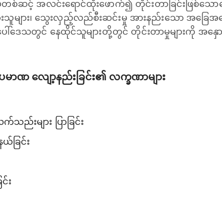
တစ်ဆင့် အလင်းရောင်ထိုးဖောက်၍ တိုင်းတာခြင်းဖြစ်သောက
ားသူများ၊ သွေးလှည့်လည်စီးဆင်းမှု အားနည်းသော အခြေအ
ေါ်ဒေသတွင် နေထိုင်သူများတို့တွင် တိုင်းတာမှုများကို အနှ
်ပမာဏ လျော့နည်းခြင်း၏ လက္ခဏာများ
 လက်သည်းများ ပြာခြင်း
နယ်ခြင်း
ြင်း