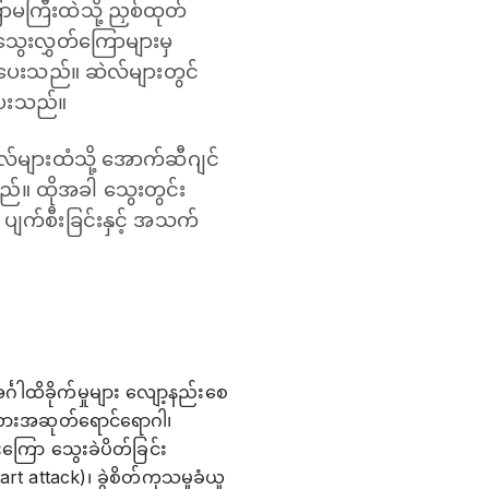
ာမကြီးထဲသို့ ညှစ်ထုတ်
ွေးလွှတ်ကြောများမှ
ောင်ပေးသည်။ ဆဲလ်များတွင်
်ပေးသည်။
ဲလ်များထံသို့ ‌အောက်ဆီဂျင်
သည်။ ထိုအခါ သွေးတွင်း
 ပျက်စီးခြင်းနှင့် အသက်
ါထိခိုက်မှုများ လျော့နည်းစေ
းယားအဆုတ်ရောင်ရောဂါ၊
ကြော သွေးခဲပိတ်ခြင်း
 attack)၊ ခွဲစိတ်ကုသမှုခံယူ