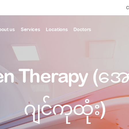
C
bout us
Services
Locations
Doctors
Find Health articles by first letter
News & Ann
Our clinics
Our featured
n Therapy (အ
ealthcare
A
B
C
D
E
F
G
H
I
J
K
well-being
well-being
Dedicated to providing
Trusted care for every 
L
M
N
O
P
Q
R
S
T
U
V
healthcare services
W
X
Y
Z
#
Primary c
pmental screening
Shin Saw Pu Cl
ဂျင်ကုထုံး)
Comprehensive 
Or search by keyword
tics
to elderly stag
A Top-Tier Primary Car
needed
Local and Expatriate F
ALL ARTICLES
y care