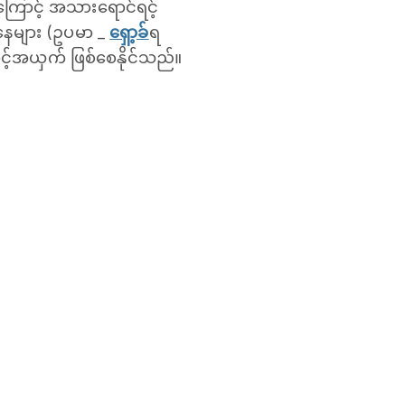
ြောင့် အသားရောင်ရင့်
နေများ (ဥပမာ _
ရှော့ခ်
ရ
ောင့်အယှက် ဖြစ်စေနိုင်သည်။