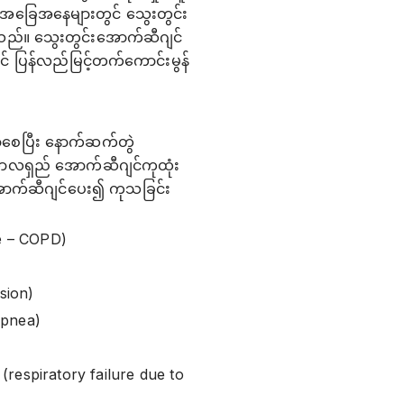
ော အခြေအနေများတွင် သွေးတွင်း
်။ သွေးတွင်း‌အောက်ဆီဂျင်
် ပြန်လည်မြင့်တက်ကောင်းမွန်
ာစေပြီး နောက်ဆက်တွဲ
ာလရှည် အောက်ဆီဂျင်ကုထုံး
အောက်ဆီဂျင်ပေး၍ ကုသခြင်း
e – COPD)
sion)
Apnea)
 (respiratory failure due to