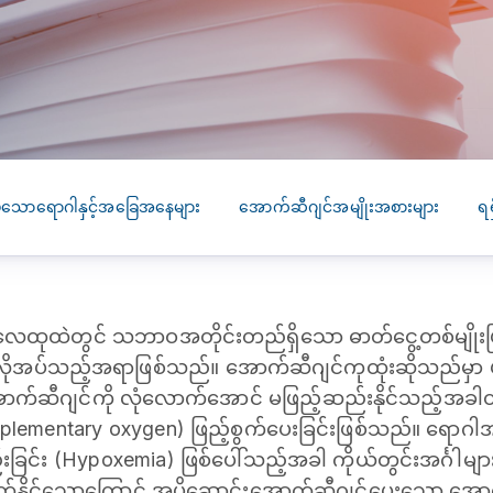
SEARCH
screening
PRESS RELEASE
16 JAN 2026
CLL HEALTH
Strengthens
Presence in Upp
Myanmar Throu
အပ်သောရောဂါနှင့်အခြေအနေများ
အောက်ဆီဂျင်အမျိုးအစားများ
ရရ
Acquisition of In
Phyu Laboratory
Clinic
ထုထဲတွင် သဘာဝအတိုင်းတည်ရှိသော ဓာတ်ငွေ့တစ်မျိုးဖ
Yangon, Myanmar, 
January 2026 — CL
 လိုအပ်သည့်အရာဖြစ်သည်။ အောက်ဆီဂျင်ကုထုံးဆိုသည်မှာ ပုံမ
HEALTH is pleased t
ောက်ဆီဂျင်ကို လုံလောက်အောင် မဖြည့်ဆည်းနိုင်သည့်အခါတွင် 
announce the...
lementary oxygen) ဖြည့်စွက်ပေးခြင်းဖြစ်သည်။ ရောဂါ
င်း (Hypoxemia) ဖြစ်ပေါ်သည့်အခါ ကိုယ်တွင်းအင်္ဂါများကို
က်နိုင်သောကြောင့် အပိုဆောင်းအောက်ဆီဂျင်ပေးသော အောက