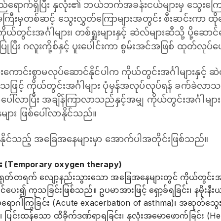
်လည်ရောက်ရှိပြီး နှလုံး၏ ဘယ်ဘက်အခန်းငယ်များမှ သွေးကြေ
ြီးမှတစ်ဆင့် သွေးလွှတ်ကြောများအတွင်း စီးဆင်းကာ ထိုသ
ယ်တွင်းအင်္ဂါများ၊ တစ်ရှူးများနှင့် ဆဲလ်များဆီသို့ ပို့‌ဆ
ုပြီး ဂလူးကို့စ်နှင့် ပူးပေါင်းကာ စွမ်းအင်အဖြစ် ထုတ်လုပ
ျားကောင်းစွာမလုပ်ဆောင်နိုင်ပါက ကိုယ်တွင်းအင်္ဂါများနှင့် ဆ
ြင့် ကိုယ်တွင်းအင်္ဂါများ ပုံမှန်အလုပ်လုပ်ရန် ခက်ခဲလာ
ပေါ်လာပြီး အချိန်ကြာလာသည်နှင့်အမျှ ကိုယ်တွင်းအင်္ဂါများ
ျား ဖြစ်ပေါ်လာနိုင်သည်။
်နိုင်သည့် အခြေအနေများမှာ ‌အောက်ပါအတိုင်းဖြစ်သည်။
း (Temporary oxygen therapy)
 ရုတ်တရက် လျော့နည်းသွားသော အခြေအနေများတွင် ကိုယ်တွင်းအင်္ဂ
ပေး၍ ကုသခြင်းဖြစ်သည်။ ဥပမာအားဖြင့် ရှော့ခ်ရခြင်း၊ နမိုးနီ
ရောဂါကြွခြင်း (Acute exacerbation of asthma)၊ အဆုတ်သွေး
ပြင်းထန်သော ထိခိုက်ဒဏ်ရာရခြင်း၊ နှလုံးအမောဖောက်ခြင်း (Heart