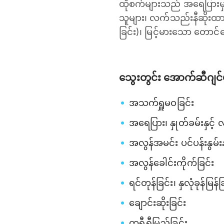
ထိုစက်များသည် အရေပြားမှ
သူများ၊ လက်သည်းနီဆိုးထ
ခြင်း)၊ မြင့်မားသော တောင်ပ
သွေးတွင်း အောက်ဆီဂျင
အသက်ရှူမဝခြင်း
အရေပြား၊ နှုတ်ခမ်းနှင့်
အလွန်အမင်း ပင်ပန်းနွမ်း
အလွန်ခေါင်းကိုက်ခြင်း
ရင်တုန်ခြင်း၊ နှလုံခုန်မြန်ခ
ချောင်းဆိုးခြင်း
တရွှီရွှီမြည်ခြင်း