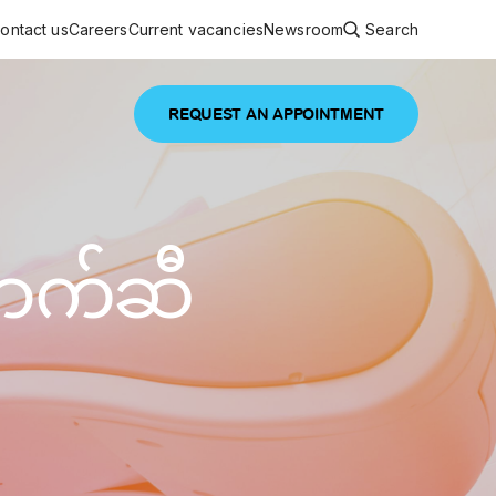
ontact us
Careers
Current vacancies
Newsroom
Search
REQUEST AN APPOINTMENT
ouncements
 services
Featured article
ောက်ဆီ
 comprehensive interdisciplinary
stage of life
are
inic
and continuing health care from prenatal
es, coordinating with specialists as
e Facility Inaugurated in Yangon for
amilies