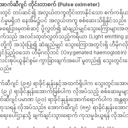
ောက်ဆီဂျင် တိုင်းတာစက် (Pulse oximeter)
များတွင် တပ်ဆင်၍ အလွယ်တကူတိုင်းတာနိုင်သော စက်ကရိ
မှုမရှိဘဲ နေအိမ်၌ပင် အလွယ်တကူ စစ်ဆေးသိရှိနိုင်သည်။ 
အရေပြားမှတစ်ဆင့် ပို့လွှတ်၍ ဆံချည်မျှင်သွေးကြောများအ
်သည် အလင်းထုတ်လွှတ်သည့်ကရိယာ (Light emitting prob
ု့ကို အသုံးပြု၍ ဆံချည်မျှင် သွေးကြောအတွင်းရှိ ဟီမိုဂလ
်ပြည့်ဝသော ဟီမိုဂလိုဘင် (Oxygenated haemoglobin) နှ
်းစုပ်ယူနိုင်စွမ်း ကွာခြားချက်အပေါ် မူတည်၍ သွေးတွင်းအော
်သည်။
်ဆီဂျင် (၉၅) ရာခိုင်နှုန်းနှင့်အထက်ရှိပါက သွေးတွင်းအေ
၉၂) ရာခိုင်နှုန်းအောက်ဖြစ်ပါက လိုအပ်သည့် စစ်ဆေးမှုမျာ
်ဆီဂျင်ပမာဏ (၉၀) ရာခိုင်နှုန်းအောက်ရောက်ပါက အန္တရ
ုသရန် လိုအပ်သည်။ အောက်ဆီဂျင် (၈၅) ရာခိုင်နှုန်းအေ
ေးပေါ်ဌာနသို့ ချက်ချင်းသွားရောက် ကုသမှုခံယူရန် လိုအပ