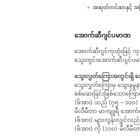
အဆုတ်ကင်ဆာနှင့် အ
အောက်ဆီဂျင်ပမာဏ
အောက်ဆီဂျင်ကုထုံးဖြင့် ကု
သွေးတွင်းအောက်ဆီဂျင်ပမာဏ
သွေးလွှတ်ကြောအတွင်းရှိ ‌
သွေးလွှတ်ကြောမှ သွေးနမူနာ
စစ်ဆေးခြင်းဖြစ်သောကြောင
(ဖိအား) သည် (၇၅ – ၁၀၀)
မီလီမီတာ မာကျူရီ အောက်
(ဖိအား) များလွန်းလျှင်လည
(ဖိအား) ကို (၁၁၀) မီလီမ