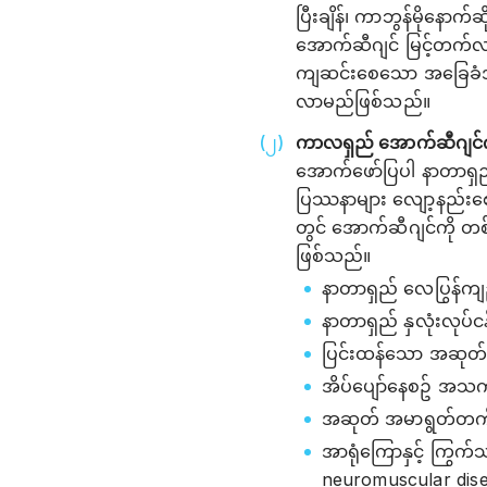
ပြီးချိန်၊ ကာဘွန်မိုနေ
အောက်ဆီဂျင် မြင့်တက်
ကျဆင်းစေသော အခြေခံအကြ
လာမည်ဖြစ်သည်။
ကာလရှည် အောက်ဆီဂျင်က
အောက်ဖော်ပြပါ နာတာရှည
ပြဿနာများ လျော့နည်းစ
တွင် အောက်ဆီဂျင်ကို တစ
ဖြစ်သည်။
နာတာရှည် လေပြွန်ကျ
နာတာရှည် နှလုံးလုပ်ငန
ပြင်းထန်သော အဆုတ်သ
အိပ်ပျော်နေစဥ် အသက်
အဆုတ် အမာရွတ်တက်ခ
အာရုံကြောနှင့် ကြွက်
neuromuscular dis