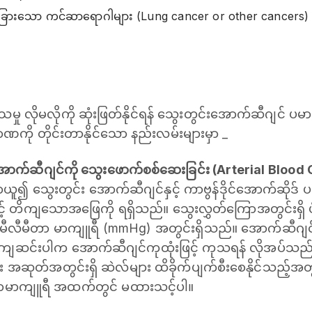
ခြားသော ကင်ဆာရောဂါများ (Lung cancer or other cancers)
သမှု လိုမလိုကို ဆုံးဖြတ်နိုင်ရန် သွေးတွင်းအောက်ဆီဂျင် ပ
ကို တိုင်းတာနိုင်သော နည်းလမ်းများမှာ _
အောက်ဆီဂျင်ကို သွေးဖောက်စစ်ဆေးခြင်း (Arterial Blood 
ယူ၍ သွေးတွင်း အောက်ဆီဂျင်နှင့် ကာဗွန်ဒိုင်အောက်ဆိုဒ် 
့် တိကျသောအဖြေကို ရရှိသည်။ သွေးလွှတ်ကြောအတွင်းရှိ 
 မီလီမီတာ မာကျူရီ (mmHg) အတွင်းရှိသည်။ အောက်ဆီဂျ
ကျဆင်းပါက ‌အောက်ဆီဂျင်ကုထုံးဖြင့် ကုသရန် လိုအပ်
်း အဆုတ်အတွင်းရှိ ဆဲလ်များ ထိခိုက်ပျက်စီးစေနိုင်သည့
ီတာမာကျူရီ အထက်တွင် မထားသင့်ပါ။