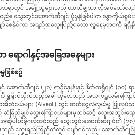
ို့ကုသရာတွင် အချို့သူများသည် ယာယီမျှသာ လိုအပ်သော်လည်
သည်။ သွေးတွင်းအောက်ဆီဂျင် ပုံမှန်ဖြစ်ပါက ခန္ဓာကိုယ်စွမ်း
်ပျော်စေနိုင်ကာ အရည်အသွေးပြည့်ဝသော လူနေမှုဘဝကို ရရှိန
သော ရောဂါနှင့်အခြေအနေများ
္မဖြစ်စဥ်
က်ဆီဂျင် (၂၀) ရာခိုင်နှုန်းနှင့် နိုက်ထရိုဂျင် (၈၀) ရာခိ
လေကို ရှူရှိုက်လိုက်သည့်အခါ ထိုလေသည် အသက်ရှူလမ်းကြေ
်လေအိတ်ငယ်များ (Alveoli) တွင် ဓာတ်ငွေ့လဲလှယ်မှု ပြု
ဆံခြည်မျှင်သွေးကြောငယ်များမှတစ်ဆင့် သွေးအတွင်းရောက်ရ
်။ အဆိုပါဟီမိုဂလိုဘင်သည် သွေးတွင်းအောက်ဆီဂျင်၏ (၉၈) ရ
်နှုန်းသည် သွေးရည်ကြည်ထဲတွင် ပျော်ဝင်သည်။ အောက်ဆီဂျ