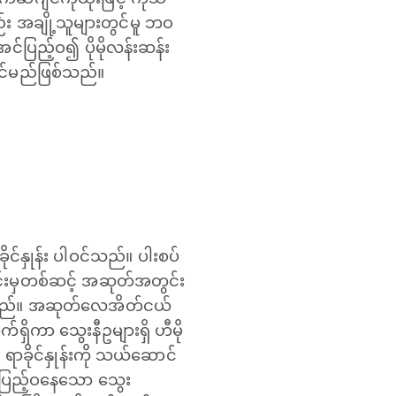
း အချို့သူများတွင်မူ ဘဝ
အင်ပြည့်ဝ၍ ပိုမိုလန်းဆန်း
ိုင်မည်ဖြစ်သည်။
ုင်နှုန်း ပါဝင်သည်။ ပါးစပ်
ာင်းမှတစ်ဆင့် အဆုတ်အတွင်း
လုပ်သည်။ အဆုတ်လေအိတ်ငယ်
ှိကာ သွေးနီဥများရှိ ဟီမို
ာခိုင်နှုန်းကို သယ်ဆောင်
င်ပြည့်ဝနေသော သွေး