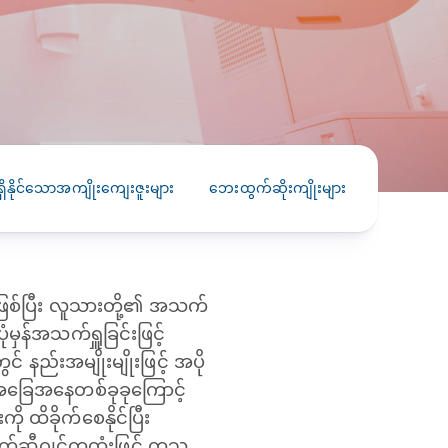
PRESS RELEASE
29 AUG 2024
DISEASES AND CONDITIONS
CLL HEALTH unveils
22 APR 2026
Shin Saw Pu Clinic in
Melioidosis (မယ်လီယွိုက်ဒိုး
Yangon, advancing
er
ဆစ် ပြင်းထန်ကူးစက်ရောဂါ)
primary care
gh
ှိနိုင်သောအကျိုးကျေးဇူးများ
ဘေးထွက်ဆိုးကျိုးများ
သတိပြုရမ
services
ဘက်တီးရီးယားပိုးကြောင့်ဖြစ်သော မယ်
gyin
လီယွိုက်ဒိုးဆစ် ပြင်းထန်
 and
Yangon, Myanmar, 29
ကူးစက်ရောဂါ...
August 2024 — CLL
HEALTH is delighted to
ြစ်ပြီး လူသားတို့၏ အသက်
8
announce the...
L
ှန်အသက်ရှူခြင်းဖြင့်
o
နည်းအမျိုးမျိုးဖြင့် အပို
အခြေအနေတစ်ခုခုကြောင့်
 ထိခိုက်စေနိုင်ပြီး
်ဆီဂျင်ကုထုံးဖြင့် ကုသ