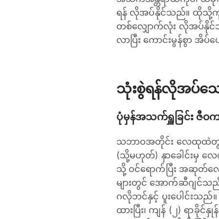
ရန် လိုအပ်နိုင်သည်။ ထိုသ
တစ်လျှောက်လုံး လိုအပ်နိုင်
လာပြီး ကောင်းမွန်စွာ အိပ
သုံးစွဲရန်လိုအပ်
ပုံမှန်အသက်ရှူခြင်း ဇီဝကမ
သဘာဝအတိုင်း လေထုထဲတွင် အော
(သို့မဟုတ်) နှာခေါင်းမှ 
သို့ ဝင်‌ရောက်ပြီး အဆုတ
များတွင် အောက်ဆီဂျင်သည် 
ဂလိုဘင်နှင့် ပူးပေါင်းသည
ထားပြီး၊ ကျန် (၂) ရာခိုင