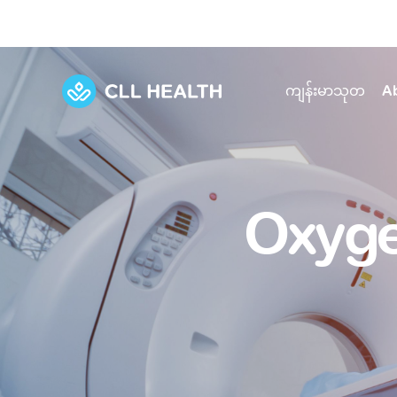
ကျန်းမာသုတ
A
Explore Services
Our Facilities
View all health articles
About us
Oxyge
Discover our commitment to transforming h
Comprehensive care for your health and 
Comprehensive care for your health and 
Emergencies
Our history
Diseases and Conditions
Primary care
Our polyclinics
Develo
Quality primary and specialty care near you
Symptoms
Careers
Immunisation
Diagnos
Our clinics
Tests and Procedures
Digestive care
Fertilit
Diagnostics and treatment in one place