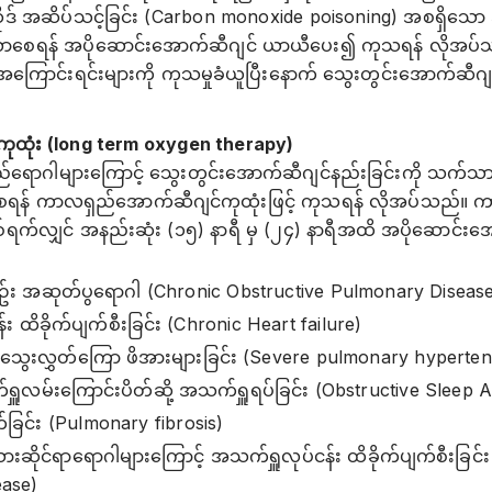
ာက်ဆိုဒ် အဆိပ်သင့်ခြင်း (Carbon monoxide poisoning) အစရှိသ
လာစေရန် အပိုဆောင်းအောက်ဆီဂျင် ယာယီပေး၍ ကုသရန် လိုအပ်သည
ောင်းရင်းများကို ကုသမှုခံယူပြီးနောက် သွေးတွင်းအောက်ဆီဂျင
ုထုံး (long term oxygen therapy)
်ရောဂါများကြောင့် သွေးတွင်းအောက်ဆီဂျင်နည်းခြင်းကို သက်သ
ေရန် ကာလရှည်အောက်ဆီဂျင်ကုထုံးဖြင့် ကုသရန် လိုအပ်သည်။ က
်ရက်လျှင် အနည်းဆုံး (၁၅) နာရီ မှ (၂၄) နာရီအထိ အပိုဆောင်း
ဥ်း အဆုတ်ပွရောဂါ (Chronic Obstructive Pulmonary Diseas
်း ထိခိုက်ပျက်စီးခြင်း (Chronic Heart failure)
ွေးလွှတ်ကြော ဖိအားများခြင်း (Severe pulmonary hyperten
ရှူလမ်းကြောင်းပိတ်ဆို့ အသက်ရှူရပ်ခြင်း (Obstructive Sleep 
ြင်း (Pulmonary fibrosis)
သားဆိုင်ရာရောဂါများကြောင့် အသက်ရှူလုပ်ငန်း ထိခိုက်ပျက်စီးခြင်း
ease)