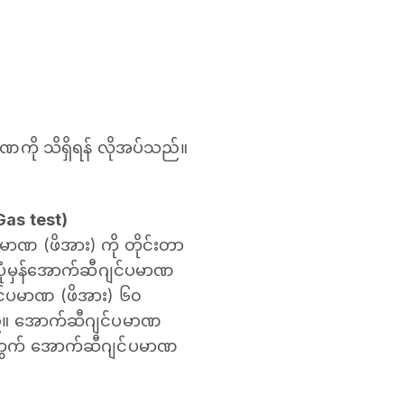
မာဏကို သိရှိရန် လိုအပ်သည်။
Gas test)
ပမာဏ (ဖိအား) ကို တိုင်းတာ
ပုံမှန်အောက်ဆီဂျင်ပမာဏ
င်ပမာဏ (ဖိအား) ၆၀
သည်။ အောက်ဆီဂျင်ပမာဏ
်အတွက် ‌အောက်ဆီဂျင်ပမာဏ