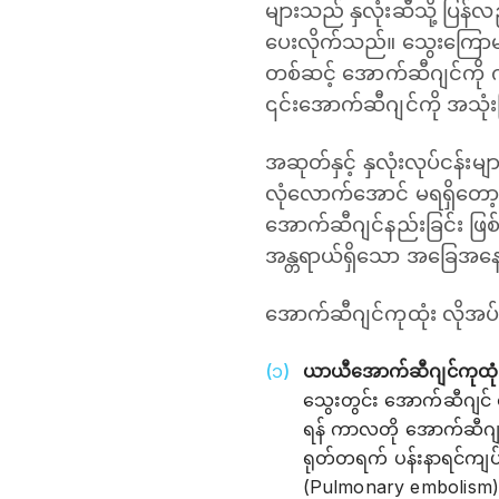
များသည် နှလုံးဆီသို့ ပြန
ပေးလိုက်သည်။ သွေးကြောမက
တစ်ဆင့် အောက်ဆီဂျင်ကို ကို
၎င်းအောက်ဆီဂျင်ကို အသုံးပြ
အဆုတ်နှင့် နှလုံးလုပ်ငန်းမ
လုံလောက်အောင် မရရှိတော့သဖ
အောက်ဆီဂျင်နည်းခြင်း ဖြစ်
အန္တရာယ်ရှိသော အခြေအနေမ
အောက်ဆီဂျင်ကုထုံး လိုအပ
ယာယီအောက်ဆီဂျင်ကုထုံ
သွေးတွင်း ‌အောက်ဆီဂျင်
ရန် ကာလတို အောက်ဆီဂျင်
ရုတ်တရက် ပန်းနာရင်ကျပ်
(Pulmonary embolism)၊ 