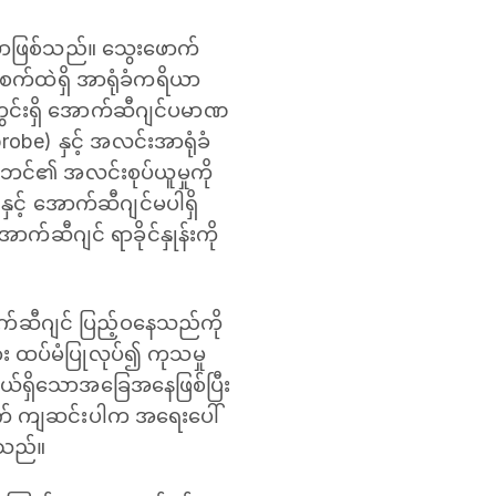
ယာဖြစ်သည်။ သွေးဖောက်
စက်ထဲရှိ အာရုံခံကရိယာ
တွင်းရှိ အောက်ဆီဂျင်ပမာဏ
e) နှင့် အလင်းအာရုံခံ
ိုဘင်၏ အလင်းစုပ်ယူမှုကို
င့် အောက်ဆီဂျင်မပါရှိ
က်ဆီဂျင် ရာခိုင်နှုန်းကို
ာက်ဆီဂျင် ပြည့်ဝနေသည်ကို
း ထပ်မံပြုလုပ်၍ ကုသမှု
ာယ်ရှိသောအခြေအနေဖြစ်ပြီး
ာက် ကျဆင်းပါက အရေးပေါ်
်သည်။