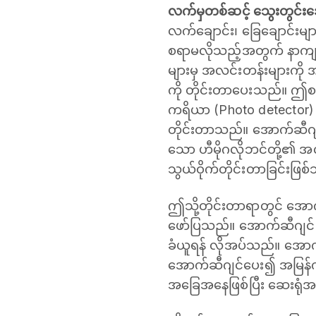
လက်မှတစ်ဆင့် သွေးတွင်းအ
လက်ချောင်း၊ ခြေချောင်း
စရာမလိုသည့်အတွက် နာကျင်
များမှ အလင်းတန်းများကို 
ကို တိုင်းတာပေးသည်။ ဤစက
ကရိယာ (Photo detector) တိ
တိုင်းတာသည်။ အောက်ဆီဂျင
သော ဟီမိုဂလိုဘင်တို့၏ အလင
သွယ်ဝိုက်တိုင်းတာခြင်းဖြစ
ဤသို့တိုင်းတာရာတွင် အောက
ဖော်ပြသည်။ အောက်ဆီဂျင် (
ခံယူရန် လိုအပ်သည်။ အောက
အောက်ဆီဂျင်ပေး၍ အမြန်က
အခြေအနေဖြစ်ပြီး ဆေးရုံအရ