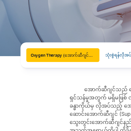
News
Drugs and Supplements
Rehabilitation
Health 
Laboratories
Accurate and reliable diagnostic testing services
Healthy Lifestyles
Medical travel offices
One-stop medical referral services
သုံးစွဲရန်လို
Oxygen Therapy (အောက်ဆီဂျင်ကုထုံး)
အောက်ဆီဂျင်သည် လေ
ရှင်သန်မှုအတွက် မရှိမဖြစ်
ခန္ဓာကိုယ်မှ လိုအပ်သည့် အ
ဆောင်းအောက်ဆီဂျင် (Supp
သွေးတွင်းအောက်ဆီဂျင်နည်းခြ
အသက်အန္တရာယ်ကိုပါ ထိခို