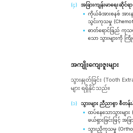
အခြားကျန်းမာရေးဆိုင်ရ
ကိုယ်ခံအားစနစ် အားန
သွင်းကုသမှု (Chemothe
ဓာတ်ရောင်ခြည် ကုသမှ
သော သွားများကို ကြို
အကျိုးကျေးဇူးများ
သွားနှုတ်ခြင်း (Tooth E
များ ရရှိနိုင်သည်။
သွားများ ညီညာစွာ စီတန်းန
ထပ်နေသောသွားများ (O
ဖယ်ရှားခြင်းဖြင့် အခ
သွားညှိကုသမှု (Ort