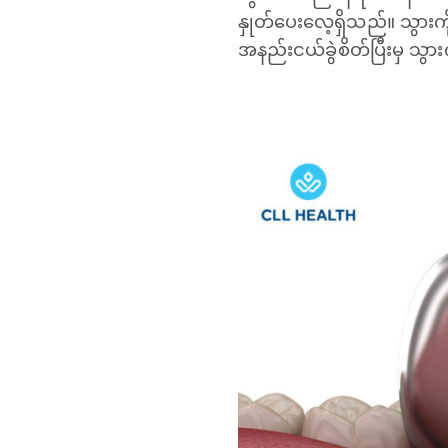
နှုတ်ပေးလေ့ရှိသည်။ သွားက
အနည်းငယ်ခွဲစိတ်ပြီးမှ သွ