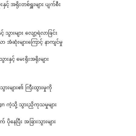
ှင့် အရိုးတစ်ရှူးများ ပျက်စီး
နှင့် သွားများ လျော့ရဲလာခြင်း
ာ အံဆုံးများကြောင့် နာကျင်မှု
းနှင့် မေးရိုးအရိုးများ
ွားများ၏ ကြီးထွားမှုကို
n ကဲ့သို့ သွားညှိကုသမှုများ
် ပိုနေပြီး အခြားသွားများ