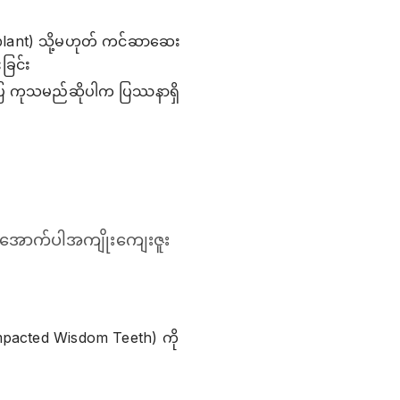
splant) သို့မဟုတ် ကင်ဆာဆေး
ခြင်း
ြည်ပြ ကုသမည်ဆိုပါက ပြဿနာရှိ
က အောက်ပါအကျိုးကျေးဇူး
Impacted Wisdom Teeth) ကို