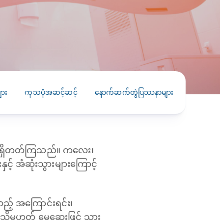
PRESS RELEASE
29 AUG 2024
DISEASES AND CONDITIONS
CLL HEALTH unveils
22 APR 2026
Shin Saw Pu Clinic in
Melioidosis (မယ်လီယွိုက်ဒိုး
Yangon, advancing
er
ဆစ် ပြင်းထန်ကူးစက်ရောဂါ)
primary care
gh
ျား
ကုသပုံအဆင့်ဆင့်
နောက်ဆက်တွဲပြဿနာများ
လိုက်နာဆ
services
ဘက်တီးရီးယားပိုးကြောင့်ဖြစ်သော မယ်
gyin
လီယွိုက်ဒိုးဆစ် ပြင်းထန်
 and
Yangon, Myanmar, 29
ကူးစက်ရောဂါ...
August 2024 — CLL
HEALTH is delighted to
အကြုံရှိတတ်ကြသည်။ ကလေး၊
8
announce the...
L
ှင့် အံဆုံးသွားများကြောင့်
o
သည့် အကြောင်းရင်း၊
့မဟုတ် မေ့ဆေးဖြင့် သွား