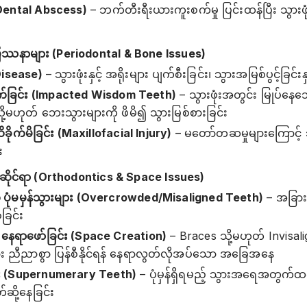
(Dental Abscess)
– ဘက်တီးရီးယားကူးစက်မှု ပြင်းထန်ပြီး သွားဖုံးန
်ရာ ပြဿနာများ (Periodontal & Bone Issues)
Disease)
– သွားဖုံးနှင့် အရိုးများ ပျက်စီးခြင်း၊ သွားအမြစ်ပွင့်ခြင်း
ပေါက်ခြင်း (Impacted Wisdom Teeth)
– သွားဖုံးအတွင်း မြုပ်နေသေ
း သို့မဟုတ် ဘေးသွားများကို ဖိမိ၍ သွားမြစ်စားခြင်း
 ထိခိုက်မိခြင်း (Maxillofacial Injury)
– မတော်တဆမှုများကြောင့် သွာ
း
အပဆိုင်ရာ (Orthodontics & Space Issues)
 ပုံမမှန်သွားများ (Overcrowded/Misaligned Teeth)
– အခြားသ
ခြင်း
 နေရာဖော်ခြင်း (Space Creation)
– Braces သို့မဟုတ် Invisalig
ျား ညီညာစွာ ပြန်စီနိုင်ရန် နေရာလွတ်လိုအပ်သော အခြေအနေ
ြင်း (Supernumerary Teeth)
– ပုံမှန်ရှိရမည့် သွားအရေအတွက်ထက
ဆို့နေခြင်း