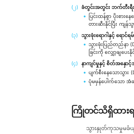
ခံတွင်းအတွင်း ဘက်တီးရီးယ
ပြင်းထန်စွာ ပိုးစားနေ
တားဆီးနိုင်ပြီး ကျန
သွားဖုံးရောဂါနှင့် ရောင်
သွားဖုံးပြည်တည်နာ (D
ခြင်းကို လျှော့ချပေးနိ
နာကျင်မှုနှင့် စိတ်အနှောင
ပျက်စီးနေသောသွား (D
ပုံမမှန်ပေါက်သော အံဆု
ကြိုတင်သိရှိထား
သွားနှုတ်ကုသမှုမခ