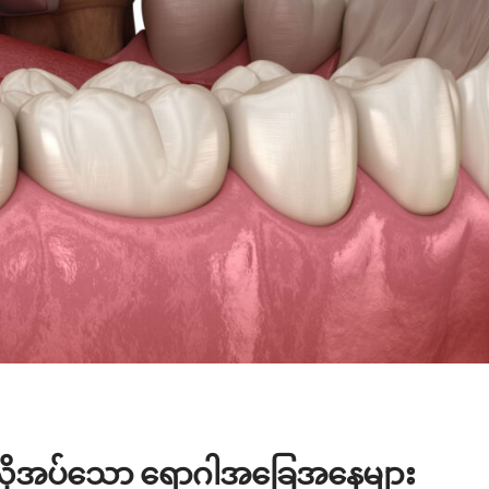
ု လိုအပ်သော ရောဂါအခြေအနေများ