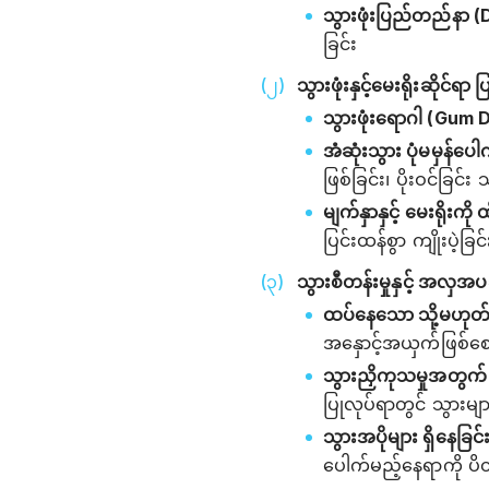
သွားဖုံးပြည်တည်နာ 
ခြင်း
သွားဖုံးနှင့်မေးရိုးဆိုင
သွားဖုံးရောဂါ (Gum 
အံဆုံးသွား ပုံမမှန်
ဖြစ်ခြင်း၊ ပိုးဝင်ခြင်
မျက်နှာနှင့် မေးရိုးကို
ပြင်းထန်စွာ ကျိုးပဲ့ခြင်
သွားစီတန်းမှုနှင့် အလှ
ထပ်နေသော သို့မဟုတ်
အနှောင့်အယှက်ဖြစ်စေ
သွားညှိကုသမှုအတွက်
ပြုလုပ်ရာတွင် သွားမ
သွားအပိုများ ရှိနေခ
ပေါက်မည့်နေရာကို ပိတ်