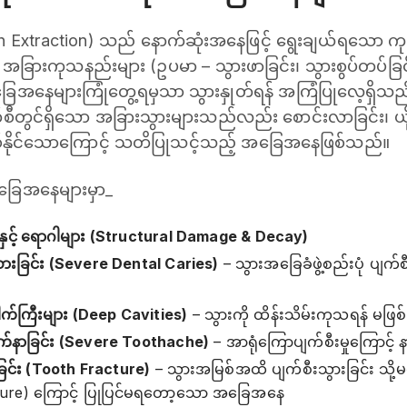
th Extraction) သည် နောက်ဆုံးအနေဖြင့် ရွေးချယ်ရသော ကုသ
 အခြားကုသနည်းများ (ဥပမာ – သွားဖာခြင်း၊ သွားစွပ်တပ်ခြင်း
အခြေအနေများကြုံတွေ့ရမှသာ သွားနှုတ်ရန် အကြံပြုလေ့ရှိသည်
တွင်ရှိသော အခြားသွားများသည်လည်း စောင်းလာခြင်း၊ ယိုင်လာ
 ဖြစ်နိုင်သောကြောင့် သတိပြုသင့်သည့် အခြေအနေဖြစ်သည်။
ခြေအနေများမှာ_
ြင်းနှင့် ရောဂါများ (Structural Damage & Decay)
းစားခြင်း (Severe Dental Caries)
– သွားအခြေခံဖွဲ့စည်းပုံ ပျက်
ါက်ကြီးများ (Deep Cavities)
– သွားကို ထိန်းသိမ်းကုသရန် မဖြစ်န
ုက်နာခြင်း (Severe Toothache)
– အာရုံကြောပျက်စီးမှုကြောင့် နာက
ဲ့ခြင်း (Tooth Fracture)
– သွားအမြစ်အထိ ပျက်စီးသွားခြင်း သို့မဟ
cture) ကြောင့် ပြုပြင်မရတော့သော အခြေအနေ