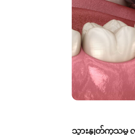
သွားနှုတ်ကုသမှ