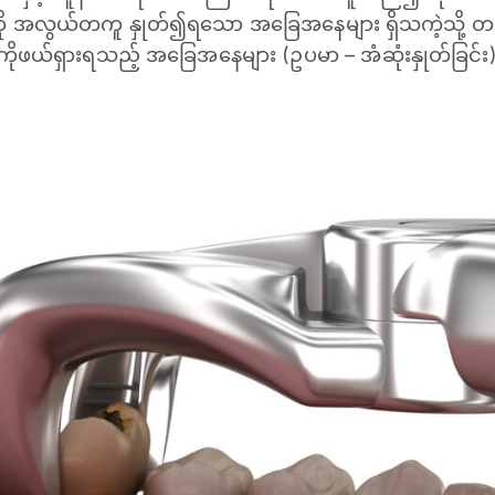
ို အလွယ်တကူ နှုတ်၍ရသော အခြေအနေများ ရှိသကဲ့သို့ တစ်ခ
ားကိုဖယ်ရှားရသည့် အခြေအနေများ (ဥပမာ – အံဆုံးနှုတ်ခြင်