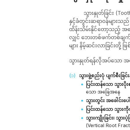
သွားနှုတ်ခြင်း (Too
နှင့်ခံတွင်းဆရာဝန်များသည်
ထိန်းသိမ်းနိုင်တော့သည့် 
လျှင် ဘေးတစ်ဖက်တစ်ချက်စီ
များ နိမ့်ဆင်းလာခြင်းတို့
သွားနှုတ်ရန်လိုအပ်သော အ
သွားဖွဲ့စည်းပုံ ပျက်စီးခ
ပြင်းထန်သော သွားပို
သော အခြေအနေ
သွားတွင်း အခေါင်းပေ
ပြင်းထန်သော သွားကိ
သွားကျိုးခြင်း၊ သွားပ
(Vertical Root Fra