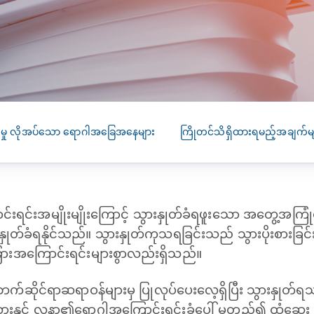
SEARCH
screening
PRESS RELEASE
16 JAN 2026
CLL HEALTH
Strengthens
Presence in Upp
Myanmar Throu
သမှု လိုအပ်သော ရောဂါအခြေအနေများ
ကြိုတင်သိရှိထားရမည့်အချက်မ
Acquisition of In
Phyu Laboratory
Clinic
ောင်းရင်းအမျိုးမျိုးကြောင့် သွားနှုတ်ခံရဖူးသော အတွေ့
Yangon, Myanmar, 
January 2026 — CL
နှုတ်ခံရနိုင်သည်။ သွားနှုတ်ကုသရခြင်းသည် သွားပိုးစားခြင်းန
HEALTH is pleased t
ခြားအကြောင်းရင်းများစွာလည်းရှိသည်။
announce the...
ဘက်ဆိုင်ရာဆရာဝန်များမှ ပြုလုပ်ပေးလေ့ရှိပြီး သွားနှုတ်ရ
့် လူနာ၏ရောဂါအကြောင်းရင်းခံပေါ် မူတည်၍ ထုံဆေး သို