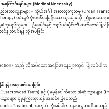
ာ အကြောင်းရင်းများ (Medical Necessity)
ည်းသောလူနာများ – ကိုယ်အင်္ဂါ အစားထိုးကုသမှု (Organ Tran
rapy) မခံယူမီ ပိုးဝင်နိုင်ခြေရှိသော သွားများကို ကြိုတင်ဖယ်ရှား
ုခံယူမည့်သူများ – ဦးခေါင်းနှင့် လည်ပင်းပိုင်းကို ဓာတ်ရောင်ခ
တင်နှုတ်ပစ်ရန် လိုအပ်ခြင်း
xtraction) သည် လိုအပ်သောအခြေအနေများတွင် ပြုလုပ်ပါ
ိုင်ရန် နေရာဖော်ပေးခြင်း
vercrowded Teeth) နှင့် ပုံမမှန်ပေါက်သော အံဆုံးသွားများ (
ြားသွားများ ပုံမှန်ကြီးထွားရန် အဆင်ပြေစေသည်
hodontic Treatment) အတွက် လိုအပ်ပါက နေရာလွတ်ရရှိစေသည်