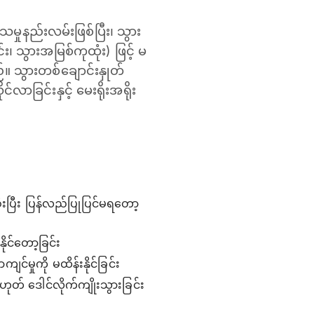
မှုနည်းလမ်းဖြစ်ပြီး၊ သွား
၊ သွားအမြစ်ကုထုံး) ဖြင့် မ
။ သွားတစ်ချောင်းနှုတ်
ခြင်းနှင့် မေးရိုးအရိုး
စီးပြီး ပြန်လည်ပြုပြင်မရတော့
ိုင်တော့ခြင်း
ျင်မှုကို မထိန်းနိုင်ခြင်း
ုတ် ဒေါင်လိုက်ကျိုးသွားခြင်း