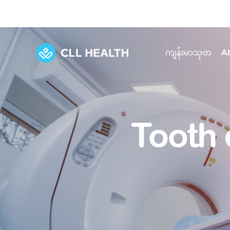
ကျန်းမာသုတ
A
Explore Services
Our Facilities
View all health articles
About us
Tooth 
Discover our commitment to transforming h
Comprehensive care for your health and 
Comprehensive care for your health and 
Emergencies
Our history
Diseases and Conditions
Primary care
Our polyclinics
Develo
Quality primary and specialty care near you
Symptoms
Careers
Immunisation
Diagnos
Our clinics
Tests and Procedures
Digestive care
Fertilit
Diagnostics and treatment in one place