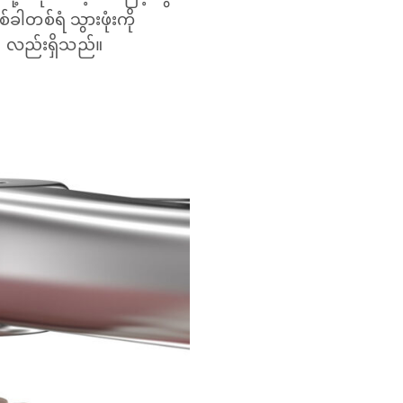
ါတစ်ရံ သွားဖုံးကို
း) လည်းရှိသည်။