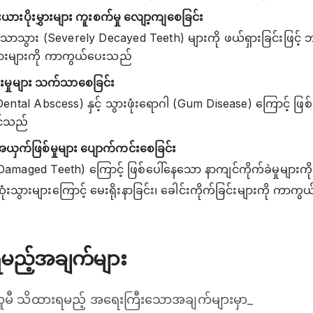
ားပိုးမွှားများ ကူးစက်မှု လျော့ကျစေခြင်း
သောသွား (Severely Decayed Teeth) များကို ဖယ်ရှားခြင်းဖြင့် ဘက်တ
်သွားများကို ကာကွယ်ပေးသည်
ရမ်းမှုများ သက်သာစေခြင်း
ental Abscess) နှင့် သွားဖုံးရောဂါ (Gum Disease) ကြောင့် ဖြစ်သ
ုင်သည်
့်အယှက်ဖြစ်မှုများ ပျောက်ကင်းစေခြင်း
amaged Teeth) ကြောင့် ဖြစ်ပေါ်နေသော နာကျင်ကိုက်ခဲမှုများ
ံးသွားများကြောင့် မေးရိုးနာခြင်း၊ ခေါင်းကိုက်ခြင်းများကို ကာကွ
ရမည့်အချက်များ
ံယူမီ သိထားရမည့် အရေးကြီးသောအချက်များမှာ_