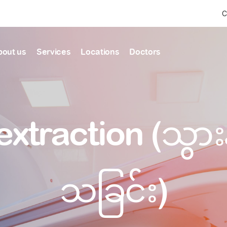
C
bout us
Services
Locations
Doctors
Find Health articles by first letter
News & Ann
Our clinics
Our featured
extraction (သွား
ealthcare
A
B
C
D
E
F
G
H
I
J
K
well-being
well-being
Dedicated to providing
Trusted care for every 
L
M
N
O
P
Q
R
S
T
U
V
healthcare services
W
X
Y
Z
#
Primary c
pmental screening
Shin Saw Pu Cl
သခြင်း)
Comprehensive 
Or search by keyword
tics
to elderly stag
A Top-Tier Primary Car
needed
Local and Expatriate F
ALL ARTICLES
y care