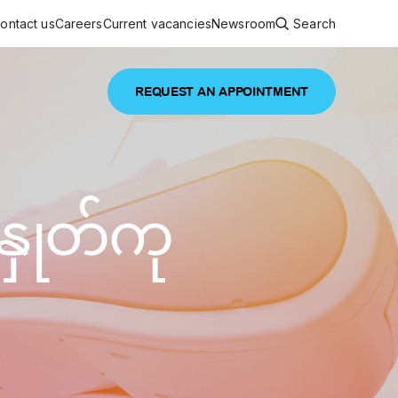
ontact us
Careers
Current vacancies
Newsroom
Search
REQUEST AN APPOINTMENT
ouncements
 services
Featured article
နှုတ်ကု
 comprehensive interdisciplinary
stage of life
are
inic
and continuing health care from prenatal
es, coordinating with specialists as
e Facility Inaugurated in Yangon for
amilies