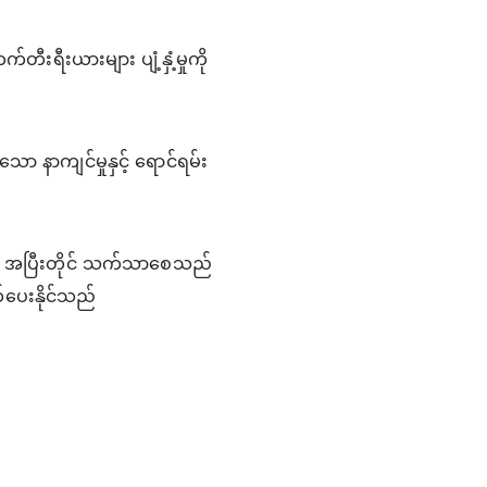
ီးရီးယားများ ပျံ့နှံ့မှုကို
ော နာကျင်မှုနှင့် ရောင်ရမ်း
ကို အပြီးတိုင် သက်သာစေသည်
ယ်ပေးနိုင်သည်