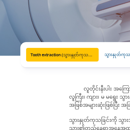
News
Drugs and Supplements
Rehabilitation
Health 
Laboratories
Accurate and reliable diagnostic testing services
Healthy Lifestyles
Medical travel offices
One-stop medical referral services
သွားနှုတ်ကု
Tooth extraction (သွားနှုတ်ကုသခြင်း)
လူတိုင်းနီးပါး အကြ
လူကြီး၊ ကျား၊ မ မရွေး သွား
အဖြစ်အများဆုံးဖြစ်ပြီး အ
သွားနှုတ်ကုသခြင်းကို သွား
သွား၏တည်နေရာအနေအထားနှင