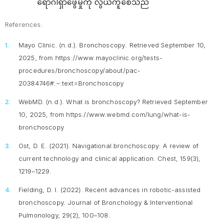
ရောဂါရှာဖွေမှုကို လွယ်ကူစေသည်
References:
Mayo Clinic. (n.d.).
Bronchoscopy
. Retrieved September 10,
2025, from https://www.mayoclinic.org/tests-
procedures/bronchoscopy/about/pac-
20384746#:~:text=Bronchoscopy
WebMD. (n.d.).
What is bronchoscopy?
Retrieved September
10, 2025, from https://www.webmd.com/lung/what-is-
bronchoscopy
Ost, D. E. (2021). Navigational bronchoscopy: A review of
current technology and clinical application.
Chest, 159
(3),
1219–1229.
Fielding, D. I. (2022). Recent advances in robotic-assisted
bronchoscopy.
Journal of Bronchology & Interventional
Pulmonology, 29
(2), 100–108.