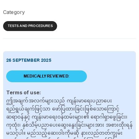
Category
TESTS AND PROCEDURES
26 SEPTEMBER 2025
MEDICALLY REVIEWED:
Terms of use:
ဤအချက်အလက်များသည် ကျန်းမာရေးပညာပေး
ရည်ရွယ်ချက်ဖြင့်သာ ဖော်ပြထားခြင်းဖြစ်သောကြောင့်
ဆရာဝန်နှင့် ကျန်းမာရေးဝန်ထမ်းများ၏ ရောဂါရှာဖွေခြင်း၊
ကုထုံး၊ နှစ်သိမ့်ပညာပေးဆွေးနွေးခြင်းများအား အစားထိုးရန်
မသင့်ပါ။ မည်သည့်ဆေးဝါးကိုမဆို နားလည်တတ်ကျွမ်း