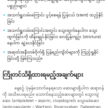
ပစ္စည်းများ)
အသက်ရှူလမ်းကြောင်း ပွင့်စေရန် ပြွန်ငယ် (stent) ထည့်နိုင်
ခြင်း
အသက်ရှူလမ်းကြောင်းအတွင်း သွေးထွက်နေပါက သွေး
ထွက်ခြင်းကို ထိန်းချုပ်နိုင်ခြင်း၊ လေပြွန်ကျဥ်း (stricture)
နေပါက ချဲ့ပေးနိုင်ခြင်း
အဆုတ်အနီးတစ်ဝိုက်ရှိ ပြန်ရည်ကျိတ်များကို ကြည့်ရှုနိုင်
ခြင်းတို့ ဖြစ်ကြသည်။
ကြိုတင်သိရှိထားရမည့်အချက်များ
နေ့စဥ် ပုံမှန်သောက်နေရသော ဆေးများရှိပါက ဆရာဝန်
ကို အသိပေးရမည်။ သောက်နေသည့်ဆေးများတွင် သွေးကျဲ
ဆေး (antiplatelet – aspirin, clopidogrel)၊ သွေးမခဲဆေး
(anticoagulants – Warfarin, Rivaroxaban, Dabigatran,