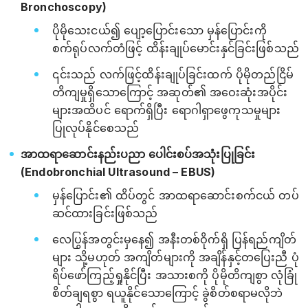
Bronchoscopy)
ပိုမိုသေးငယ်၍ ပျော့ပြောင်းသော မှန်ပြောင်းကို
စက်ရုပ်လက်တံဖြင့် ထိန်းချုပ်မောင်းနှင်ခြင်းဖြစ်သည်
၎င်းသည် လက်ဖြင့်ထိန်းချုပ်ခြင်းထက် ပိုမိုတည်ငြိမ်
တိကျမှုရှိသောကြောင့် အဆုတ်၏ အဝေးဆုံးအပိုင်း
များအထိပင် ရောက်ရှိပြီး ရောဂါရှာဖွေကုသမှုများ
ပြုလုပ်နိုင်စေသည်
အာထရာဆောင်းနည်းပညာ ပေါင်းစပ်အသုံးပြုခြင်း
(Endobronchial Ultrasound – EBUS)
မှန်ပြောင်း၏ ထိပ်တွင် အာထရာဆောင်းစက်ငယ် တပ်
ဆင်ထားခြင်းဖြစ်သည်
လေပြွန်အတွင်းမှနေ၍ အနီးတစ်ဝိုက်ရှိ ပြန်ရည်ကျိတ်
များ သို့မဟုတ် အကျိတ်များကို အချိန်နှင့်တပြေးညီ ပုံ
ရိပ်ဖော်ကြည့်ရှုနိုင်ပြီး အသားစကို ပိုမိုတိကျစွာ လုံခြုံ
စိတ်ချရစွာ ရယူနိုင်သောကြောင့် ခွဲစိတ်စရာမလိုဘဲ