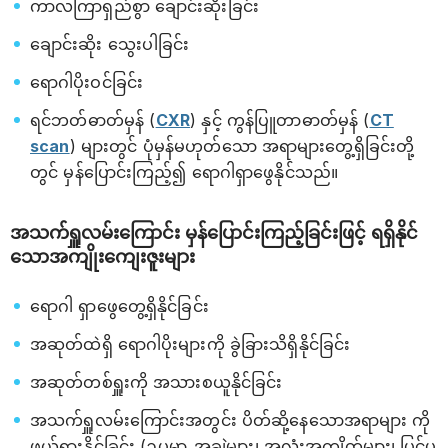
ကာလကြာရှည်စွာ ချောင်းဆိုးခြင်း
ချောင်းဆိုး သွေးပါခြင်း
ရောဂါပိုးဝင်ခြင်း
ရင်ဘတ်ဓာတ်မှန် (
CXR
) နှင့် ကွန်ပြူတာဓာတ်မှန် (
CT
scan
) များတွင် ပုံမှန်မဟုတ်သော အရာများတွေ့ရှိခြင်းတို့
တွင် မှန်ပြောင်းကြည့်၍ ‌ရောဂါရှာဖွေနိုင်သည်။
အသက်ရှူလမ်းကြောင်း မှန်ပြောင်းကြည့်ခြင်းဖြင့် ရရှိနိုင်
သောအကျိုးကျေးဇူးများ
ရောဂါ ရှာဖွေတွေ့ရှိနိုင်ခြင်း
အဆုတ်ထဲရှိ ရောဂါပိုးများကို ခွဲခြားသိရှိနိုင်ခြင်း
အဆုတ်တစ်ရှူးကို အသားစယူနိုင်ခြင်း
အသက်ရှူလမ်းကြောင်းအတွင်း ပိတ်ဆို့နေသောအရာများ ကို
ဖယ်ရှားနိုင်ခြင်း (ဥပမာ_အချွဲများ၊ အလုံးအကျိတ်များ၊ ပြင်ပ