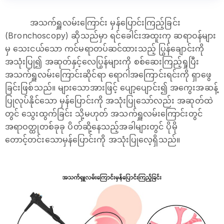
အသက်ရှူလမ်းကြောင်း မှန်ပြောင်းကြည့်ခြင်း
(Bronchoscopy) ဆိုသည်မှာ ရင်ခေါင်းအထူးကု ဆရာဝန်များ
မှ သေးငယ်သော ကင်မရာတပ်ဆင်ထားသည့် ပြွန်ချောင်းကို
အသုံးပြု၍ အဆုတ်နှင့်လေပြွန်များကို စစ်ဆေးကြည့်ရှုပြီး
အသက်ရှူလမ်းကြောင်းဆိုင်ရာ ရောဂါအကြောင်းရင်းကို ရှာဖွေ
ခြင်းဖြစ်သည်။ များသောအားဖြင့် ပျော့ပျောင်း၍ အကွေးအဆန့်
ပြုလုပ်နိုင်သော မှန်ပြောင်းကို အသုံးပြုသော်လည်း အဆုတ်ထဲ
တွင် သွေးထွက်ခြင်း သို့မဟုတ် အသက်ရှူလမ်းကြောင်းတွင်
အရာဝတ္ထုတစ်ခုခု ပိတ်ဆို့နေသည့်အခါများတွင် ပိုမို
တောင့်တင်းသောမှန်ပြောင်းကို အသုံးပြုလေ့ရှိသည်။