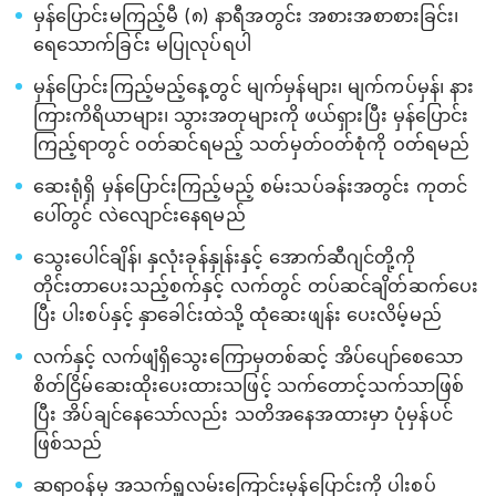
မှန်ပြောင်းမကြည့်မီ (၈) နာရီအတွင်း အစားအစာစားခြင်း၊
ရေသောက်ခြင်း မပြုလုပ်ရပါ
မှန်ပြောင်းကြည့်မည့်နေ့တွင် မျက်မှန်များ၊ မျက်ကပ်မှန်၊ နား
ကြားကိရိယာများ၊ သွားအတုများကို ဖယ်ရှားပြီး မှန်ပြောင်း
ကြည့်ရာတွင် ဝတ်ဆင်ရမည့် သတ်မှတ်ဝတ်စုံကို ဝတ်ရမည်
ဆေးရုံရှိ မှန်ပြောင်းကြည့်မည့် စမ်းသပ်ခန်းအတွင်း ကုတင်
ပေါ်တွင် လဲလျောင်းနေရမည်
သွေးပေါင်ချိန်၊ နှလုံးခုန်နှုန်းနှင့် အောက်ဆီဂျင်တို့ကို
တိုင်းတာပေးသည့်စက်နှင့် လက်တွင် တပ်ဆင်ချိတ်ဆက်ပေး
ပြီး ပါးစပ်နှင့် နှာခေါင်းထဲသို့ ထုံဆေးဖျန်း ပေးလိမ့်မည်
လက်နှင့် လက်ဖျံရှိသွေးကြောမှတစ်ဆင့် အိပ်ပျော်စေသော
စိတ်ငြိမ်ဆေးထိုးပေးထားသဖြင့် သက်တောင့်သက်သာဖြစ်
ပြီး အိပ်ချင်နေသော်လည်း သတိအနေအထားမှာ ပုံမှန်ပင်
ဖြစ်သည်
ဆရာဝန်မှ အသက်ရှူလမ်းကြောင်းမှန်ပြောင်းကို ပါးစပ်