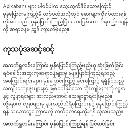
Apixaban) များ ပါဝင်ပါက သွေးထွက်နိုင်သောကြောင့်
မှန်ပြောင်းမကြည့်မီ တစ်ပတ်အလိုတွင် ဆေးများကိုရပ်ထားရန်
လိုအပ်သည်။ မှန်ပြောင်းကြည့်ပြီး ဆေးပြန်သောက်ရမည့်အချိန်
ကို ဆရာဝန်မှ ညွှန်ကြားလိမ့်မည်။
ကုသပုံအဆင့်ဆင့်
အသက်ရှူလမ်းကြောင်း မှန်ပြောင်းကြည့်မည်ဟု ဆုံးဖြတ်ခြင်း
ရင်ခေါင်းအထူးကုဆရာဝန်များမှ မှန်ပြောင်းကြည့်ရသည့်
အကြောင်းရင်းများ၊ မှန်ပြောင်းကြည့်ခြင်းကြောင့် ရရှိနိုင်သည့်
အကျိုးကျေးဇူးများနှင့် ဖြစ်ပေါ်နိုင်သော ဆိုးကျိုးများကို လူနာ
နှင့် လူနာရှင်များ နားလည်အောင် သေချာစွာရှင်းပြမည်။
ထို့နောက် လူနာများမှ နားလည်သိရှိကြောင်းနှင့် မှန်ပြောင်းကြည့်
ရန် သဘောတူကြောင်းကို လက်မှတ်ရေးထိုးရန် လိုအပ်သည်။
အသက်ရှူလမ်းကြောင်း မှန်ပြောင်းကြည့်ရန် ပြင်ဆင်ခြင်း