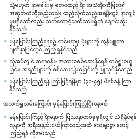
သို့မဟုတ် နှာခေါင်းမှ စတင်ထည့်ပြီး အသံအိုးကိုဖြတ်၍
အဆုတ်ထဲသို့ထည့်သည်၊ ထည့်လိုက်သည့်အချိန်တွင် နာကျင်
မှုမရှိသော်လည်း သက်တောင့်သက်သာမရှိဘဲ ချောင်းဆိုး
နိုင်သည်
မှန်ပြောင်းကြည့်နေစဥ် ကင်မရာမှ ပုံများကို ကွန်ပျူတာ
မျက်နှာပြင်တွင် ကြည့်ရှုနိုင်သည်
လိုအပ်လျှင် ဆရာဝန်မှ အသားစစစ်ဆေးနိုင်ရန် တစ်ရှူးစယူ
ခြင်း၊ အရည်များကို စစ်ဆေးရန်ယူခြင်းတို့ ပြုလုပ်နိုင်သည်
မှန်ပြောင်းကြည့်ရန် ကြာမြင့်ချိန်မှာ (၃၀-၄၅) မိနစ်ခန့် ကြာ
နိုင်သည်
အသက်ရှူလမ်းကြောင်း မှန်ပြောင်းကြည့်ပြီးနောက်
မှန်ပြောင်းကြည့်ပြီးနောက် ပြဿနာတစ်ခုခုရှိလျှင် သိရှိနိုင်ရန်
လူနာကို နာရီအနည်းငယ်ကြာသည်အထိ သေချာစွာ စောင့်
ကြည့်ရန် လိုအပ်သည်