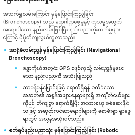
အသက်ရှူလမ်းကြောင်း မှန်ပြောင်းကြည့်ခြင်း
(Bronchoscopy) သည် ရောဂါရှာဖွေမှုနှင့် ကုသမှုအတွက်
အရေးပါသော နည်းလမ်းဖြစ်ပြီး နည်းပညာတိုးတက်မှုများ
ကြောင့် ပိုမိုတိကျလွယ်ကူလာသည်။
အာရုံခံလမ်းညွှန် မှန်ပြောင်းကြည့်ခြင်း (Navigational
Bronchoscopy)
ခန္ဓာကိုယ်အတွင်း GPS စနစ်ကဲ့သို့ လမ်းညွှန်မှုပေး
သော နည်းပညာကို အသုံးပြုသည်
သာမန်မှန်ပြောင်းဖြင့် ရောက်ရှိရန် ခက်ခဲသော
အဆုတ်၏ အစွန်အဖျားနေရာများရှိ အကျိတ်ငယ်များ
ကိုပင် တိကျစွာ ရောက်ရှိပြီး အသားစယူ စစ်ဆေးနိုင်
သဖြင့် အဆုတ်ကင်ဆာရောဂါများကို စောစီးစွာ ရှာဖွေ
ရာတွင် အလွန်အသုံးဝင်သည်။
စက်ရုပ်နည်းပညာသုံး မှန်ပြောင်းကြည့်ခြင်း (Robotic