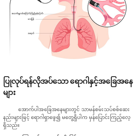
ပြုလုပ်ရန်လိုအပ်သော ရောဂါနှင့်အခြေအနေ
များ
အောက်ပါအခြေအနေများတွင် သာမန်စမ်းသပ်စစ်ဆေး
နည်းများဖြင့် ရောဂါရှာဖွေ၍ မတွေ့ရှိပါက မှန်ပြောင်းကြည့်လေ့
ရှိသည်။