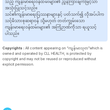
သည့် ကျန်းမာရေးဝန်ထမ်းများ၏ ညွှန်ကြားချက်ဖြင့်သာ
အသုံးပြုသင့်သည်။
သင်၏ကျန်းမာရေးပြဿနာများနှင့် ပတ်သက်၍ လိုအပ်ပါက
သင့်မိသားစုဆရာဝန် သို့မဟုတ် တတ်ကျွမ်းသော
ကျန်းမာရေးဝန်ထမ်းများ၏ အကြံဉာဏ်ကိုသာ ရယူသင့်
ပါသည်။
Copyrights :
All content appearing on “ကျန်းမာသုတ”which is
owned and operated by CLL HEALTH, is protected by
copyright and may not be reused or reproduced without
explicit permission.