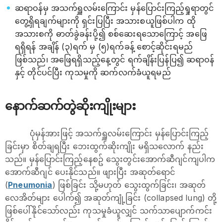
ဆရာဝန်မှ အသက်ရှူလမ်းကြောင်း မှန်ပြောင်းကြည့်ရှုရာတွင်
တွေ့ရှိရချက်များကို ရှင်းပြပြီး အသားစယူဖြစ်ပါက ထို
အသားစကို ဓာတ်ခွဲခန်းပို့၍ စစ်ဆေးရသောကြောင့် အဖြေ
ရရှိရန် အချိန် (၃)ရက် မှ (၅)ရက်ခန့် စောင့်ဆိုင်းရမည်
ဖြစ်သည်၊ အဖြေရရှိသည့်နေ့တွင် ရက်ချိန်းပြန်ပြ၍ ဆရာဝန်
နှင့် တိုင်ပင်ပြီး ကုသမှုကို ဆက်လက်ခံယူရမည်
နောက်ဆက်တွဲဆိုးကျိုးများ
ပုံမှန်အားဖြင့် အသက်ရှူလမ်းကြောင်း မှန်ပြောင်းကြည့်
ခြင်းမှာ စိတ်ချရပြီး ဘေးထွက်ဆိုးကျိုး မရှိသလောက် နည်း
သည်။ မှန်ပြောင်းကြည့်နေစဥ် သွေးတွင်းအောက်ဆီဂျင်ကျပါက
အောက်ဆီဂျင် ပေးနိုင်သည်။ ဖျားပြီး အဆုတ်‌ရောင်
(
Pneumonia
) ဖြစ်ခြင်း သို့မဟုတ် သွေးထွက်ခြင်း၊ အဆုတ်
လေအိတ်များ ပေါက်၍ အဆုတ်ကျုံ့ခြင်း (collapsed lung) တို့
ဖြစ်ပေါ်နိုင်သော်လည်း ကုသမှုခံယူလျှင် သက်သာပျောက်ကင်း