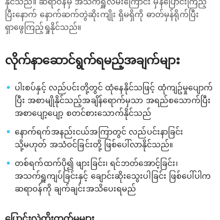
နိုင်သည်။ ဆရာဝန်မှ အသက်ရှူလမ်းကြောင်း မှန်ပြောင်းကြည့်
ပြီးနောက် နောက်ဆက်တွဲဆိုးကျိုး ရှိမရှိကို ဓာတ်မှန်ရိုက်ပြီး
ရှာဖွေကြည့်ရှုနိုင်သည်။
လိုက်နာဆောင်ရွက်ရမည့်အချက်များ
ပါးစပ်နှင့် လည်ပင်းတို့တွင် ထုံနေနိုင်သဖြင့် ထုံကျဥ်မှုပျောက်
ပြီး အစာမျိုနိုင်သည့်အချိန်‌ရောက်မှသာ အရည်စသောက်ပြီး
အစာပျော့ပျော့ စတင်စားသောက်နိုင်သည်
နောက်ရက်အနည်းငယ်အကြာတွင် လည်ပင်းနာခြင်း
သို့မဟုတ် အသံဝင်ခြင်းတို့ ဖြစ်ပေါ်လာနိုင်သည်။
တစ်ရက်ထက်ပို၍ ဖျားခြင်း၊ ရင်ဘတ်အောင့်ခြင်း၊
အသက်ရှူကျပ်ခြင်းနှင့် ချောင်းဆိုးသွေးပါခြင်း ဖြစ်ပေါ်ပါက
ဆရာဝန်ကို ချက်ချင်းအသိပေးရမည်
ပြောင်းလဲတိုးတက်မှုများ