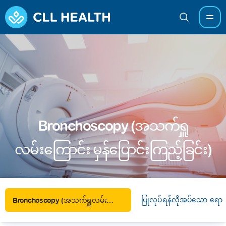
Bronchoscopy (အသက်ရှူ
လမ်းကြောင်း မှန်ပြောင်းကြည့်ခြင်း)
ပြုလုပ်ရန်လိုအပ်သော ရောဂ
Bronchoscopy (အသက်ရှူလမ်းကြောင်း မှန်ပြောင်းကြည့်ခြင်း)