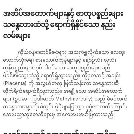
အဆိပ်အတောက်များနှင့် ဓာတုပစ္စည်းများ
သန္ဓေသားထံသို့ ရောက်ရှိနိုင်သော နည်း
လမ်းများ
ကိုယ်ဝန်ဆောင်မိခင်များ အသက်ရှူလိုက်သော လေထု၊
သောက်သုံးရေ၊ စားသောက်ကုန်များနှင့် နေ့စဉ်သုံး လူသုံး
ကုန်ပစ္စည်းများတွင် ပါဝင်သော ဓာတုပစ္စည်းများသည်
မိခင်၏သွေးထဲသို့ ရောက်ရှိသွားသည်။ ထိုမှတဆင့် အချင်း
(Placenta) ကို အလွယ်တကူ ဖြတ်သန်းကာ သန္ဓေသားဆီ
တိုက်ရိုက်ရောက်ရှိသွားသည်။ အချို့သော အဆိပ်အတောက်
များ (ဥပမာ – ပြဒါးဓာတ် Methylmercury) သည် မိခင်ထက်
သန္ဓေသားခန္ဓာကိုယ်တွင်း ပိုမိုများပြားစွာ စုပုံလာတတ်ကြောင်း
ဆေးပညာသုတေသီများမှ အလေးပေးဖော်ပြထားသည်။