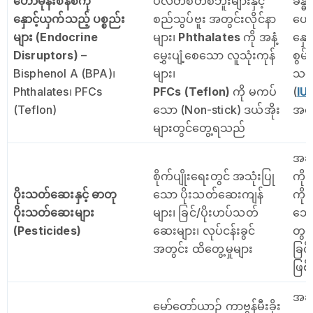
ဟော်မုန်းစနစ်ကို
ပလတ်စတစ်ဘူးများနှင့်
ခန္
နှောင့်ယှက်သည့် ပစ္စည်း
စည်သွပ်ဗူး အတွင်းလိုင်နာ
ဟော်
များ (Endocrine
များ၊
Phthalates
ကို အနံ့
နှောင
Disruptors)
–
မွှေးပျံ့စေသော လူသုံးကုန်
စွမ်
Bisphenol A (BPA)၊
များ၊
သန္
Phthalates၊ PFCs
PFCs (Teflon)
ကို မကပ်
(
IU
(Teflon)
သော (Non-stick) ဒယ်အိုး
အဝလ
များတွင်တွေ့ရသည်
အချ
စိုက်ပျိုးရေးတွင် အသုံးပြု
ကို 
ပိုးသတ်ဆေးနှင့် ဓာတု
သော ပိုးသတ်ဆေးကျန်
ကို
ပိုးသတ်ဆေးများ
များ၊ ခြင်/ပိုးဟပ်သတ်
သွေ
(Pesticides)
ဆေးများ၊ လုပ်ငန်းခွင်
တွင်
အတွင်း ထိတွေ့မှုများ
ခြင်
ဖြစ်
အချင
မော်တော်ယာဉ် ကာဗွန်မီးခိုး