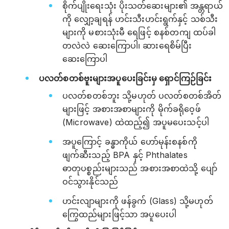
စိုက်ပျိုးရေးသုံး ပိုးသတ်ဆေးများ၏ အန္တရာယ်
ကို လျှော့ချရန် ဟင်းသီးဟင်းရွက်နှင့် သစ်သီး
များကို မစားသုံးမီ ရေဖြင့် စနစ်တကျ ထပ်ခါ
တလဲလဲ ဆေးကြောပါ၊ ဆားရေစိမ်ပြီး
ဆေးကြောပါ
ပလတ်စတစ်ဗူးများအပူပေးခြင်းမှ ရှောင်ကြဉ်ခြင်း
ပလတ်စတစ်ဘူး သို့မဟုတ် ပလတ်စတစ်အိတ်
များဖြင့် အစားအစာများကို မိုက်ခရိုဝေ့ဖ်
(Microwave) ထဲထည့်၍ အပူမပေးသင့်ပါ
အပူကြောင့် ခန္ဓာကိုယ် ဟော်မုန်းစနစ်ကို
ဖျက်ဆီးသည့် BPA နှင့် Phthalates
ဓာတုပစ္စည်းများသည် အစားအစာထဲသို့ ပျော်
ဝင်သွားနိုင်သည်
ဟင်းလျာများကို ဖန်ခွက် (Glass) သို့မဟုတ်
ကြွေထည်များဖြင့်သာ အပူပေးပါ