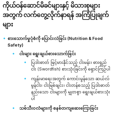
ကိုယ်ဝန်ဆောင်မိခင်များနှင့် မိသားစုများ
အတွက် လက်တွေ့လိုက်နာရန် အကြံပြုချက်
များ
စားသောက်မှုပုံစံကို ပြောင်းလဲခြင်း (Nutrition & Food
Safety)
ငါးများ ရွေးချယ်စားသောက်ခြင်း
ပြဒါးဓာတ် မြင့်မားနိုင်သည့် ငါးမန်း၊ ဓားရှည်
ငါး (Swordfish) စားသုံးခြင်းကို ရှောင်ကြဉ်ပါ
ကျန်းမာရေးအတွက် ကောင်းမွန်သော ဆယ်လ်
မွန်ငါး၊ ငါးမြစ်ချင်း၊ ငါးတန်စသည့် ပြဒါးဓာတ်
နည်းသော ငါးများကို မျှတစွာ ရွေးချယ်စားသုံး
ပါ
သစ်သီးဝလံများကို စနစ်တကျဆေးကြောခြင်း