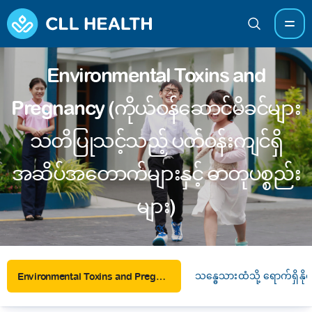
Environmental Toxins and
Pregnancy (ကိုယ်ဝန်ဆောင်မိခင်များ
သတိပြုသင့်သည့် ပတ်ဝန်းကျင်ရှိ
အဆိပ်အတောက်များနှင့် ဓာတုပစ္စည်း
များ)
သန္ဓေသားထံသို့ ရောက်ရှိနိ
Environmental Toxins and Pregnancy (ကိုယ်ဝန်ဆောင်မိခင်များ သတိပြုသင့်သည့် ပတ်ဝန်းကျင်ရှိ အဆိပ်အတောက်များနှင့် ဓာတုပစ္စည်းများ)