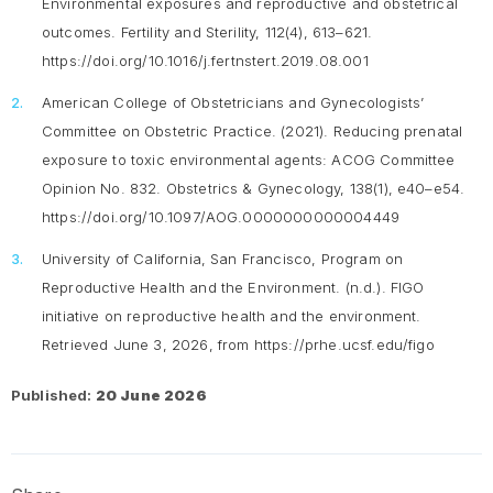
Environmental exposures and reproductive and obstetrical
outcomes.
Fertility and Sterility, 112
(4), 613–621.
https://doi.org/10.1016/j.fertnstert.2019.08.001
American College of Obstetricians and Gynecologists’
Committee on Obstetric Practice. (2021). Reducing prenatal
exposure to toxic environmental agents: ACOG Committee
Opinion No. 832.
Obstetrics & Gynecology, 138
(1), e40–e54.
https://doi.org/10.1097/AOG.0000000000004449
University of California, San Francisco, Program on
Reproductive Health and the Environment. (n.d.).
FIGO
initiative on reproductive health and the environment
.
Retrieved June 3, 2026, from https://prhe.ucsf.edu/figo
Published:
20 June 2026