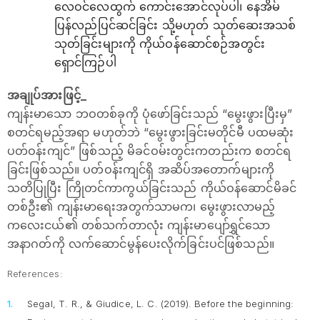
လေဝင်လေထွက် ကောင်းအောင်လုပ်ပါ၊ နေအိမ်
ပြန်လည်ပြင်ဆင်ခြင်း သို့မဟုတ် သုတ်ဆေးအသစ်
သုတ်ခြင်းများကို ကိုယ်ဝန်ဆောင်စဉ်အတွင်း
ရှောင်ကြဉ်ပါ
အချုပ်အားဖြင့်_
ကျန်းမာသော ဘဝတစ်ခုကို ပုံဖော်ခြင်းသည် “မွေးဖွားပြီးမှ”
စတင်ရမည့်အရာ မဟုတ်ဘဲ “မွေးဖွားခြင်းမတိုင်မီ ပထမဆုံး
ပတ်ဝန်းကျင်” ဖြစ်သည့် မိခင်ဝမ်းတွင်းကတည်းက စတင်ရ
ခြင်းဖြစ်သည်။ ပတ်ဝန်းကျင်ရှိ အဆိပ်အတောက်များကို
သတိပြုပြီး ကြိုတင်ကာကွယ်ခြင်းသည် ကိုယ်ဝန်ဆောင်မိခင်
တစ်ဦး၏ ကျန်းမာရေးအတွက်သာမက၊ မွေးဖွားလာမည့်
ကလေးငယ်၏ တစ်သက်တာလုံး ကျန်းမာပျော်ရွှင်သော
အနာဂတ်ကို လက်ဆောင်မွန်ပေးလိုက်ခြင်းပင်ဖြစ်သည်။
References:
Segal, T. R., & Giudice, L. C. (2019). Before the beginning: