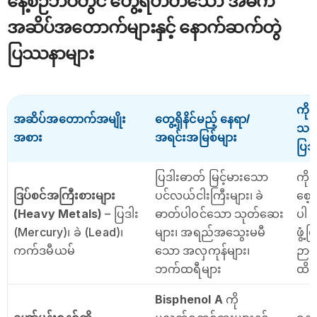
နေ့စဉ်ဘဝတွင် တွေ့ရတတ်သော အဓိက
အဆိပ်အတောက်များနှင့် နောက်ဆက်တွဲ
ပြဿနာများ
ကိုယ
အဆိပ်အတောက်အမျိုး
တွေ့ရှိနိင်မည့် နေရာ/
သန္
အစား
အရင်းအမြစ်များ
ပြဿ
ပြဒါးဓာတ် မြင့်မားသော
ကို
ဒြပ်စင်အကြီးစားများ
ပင်လယ်ငါးကြီးများ၊ ခဲ
စေ့ဘ
(Heavy Metals)
– ပြဒါး
ဓာတ်ပါဝင်သော သုတ်ဆေး
ပါ ဦ
(Mercury)၊ ခဲ (Lead)၊
များ၊ အရည်အသွေးမမီ
ဖွံ့ဖ
ကက်ဒမီယမ်
သော အလှကုန်များ၊
ဉာဏ
ဘက်ထရီများ
ထိခိ
Bisphenol A
ကို