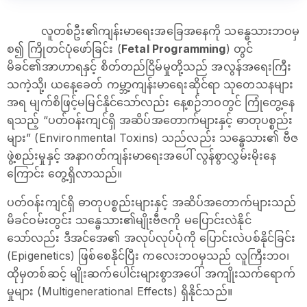
လူတစ်ဦး၏ကျန်းမာရေးအခြေအနေကို သန္ဓေသားဘဝမှ
စ၍ ကြိုတင်ပုံဖော်ခြင်း (
Fetal Programming
) တွင်
မိခင်၏အာဟာရနှင့် စိတ်တည်ငြိမ်မှုတို့သည် အလွန်အရေးကြီး
သကဲ့သို့၊ ယနေ့ခေတ် ကမ္ဘာ့ကျန်းမာရေးဆိုင်ရာ သုတေသနများ
အရ မျက်စိဖြင့်မမြင်နိုင်သော်လည်း နေ့စဉ်ဘဝတွင် ကြုံတွေ့နေ
ရသည့် “ပတ်ဝန်းကျင်ရှိ အဆိပ်အတောက်များနှင့် ဓာတုပစ္စည်း
များ” (Environmental Toxins) သည်လည်း သန္ဓေသား၏ ဗီဇ
ဖွဲ့စည်းမှုနှင့် အနာဂတ်ကျန်းမာရေးအပေါ် လွန်စွာလွှမ်းမိုးနေ
ကြောင်း တွေ့ရှိလာသည်။
ပတ်ဝန်းကျင်ရှိ ဓာတုပစ္စည်းများနှင့် အဆိပ်အတောက်များသည်
မိခင်ဝမ်းတွင်း သန္ဓေသား၏မျိုးဗီဇကို မပြောင်းလဲနိုင်
သော်လည်း ဒီအင်အေ၏ အလုပ်လုပ်ပုံကို ပြောင်းလဲပစ်နိုင်ခြင်း
(Epigenetics) ဖြစ်စေနိုင်ပြီး ကလေးဘဝမှသည် လူကြီးဘဝ၊
ထိုမှတစ်ဆင့် မျိုးဆက်ပေါင်းများစွာအပေါ် အကျိုးသက်ရောက်
မှုများ (Multigenerational Effects) ရှိနိုင်သည်။