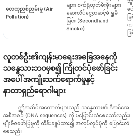
သွာ
များ၊ စက်ရုံထုတ်မီးခိုးများ၊
လေထုညစ်ညမ်းမှု (Air
ပေါင
ဆေးလိပ်ငွေ့တဆင့်ခံ ရှူမိ
Pollution)
ခြင
ခြင်း (Secondhand
ကလ
Smoke)
ဖြစ်
လူတစ်ဦး၏ကျန်းမာရေးအခြေအနေကို
သန္ဓေသားဘဝမှစ၍ ကြိုတင်ပုံဖော်ခြင်း
အပေါ် အကျိုးသက်ရောက်မှုနှင့်
နာတာရှည်ရောဂါများ
ဤအဆိပ်အတောက်များသည် သန္ဓေသား၏ ဒီအင်အေ
အစီအစဉ် (DNA sequences) ကို မပြောင်းလဲစေသော်လည်း၊
မျိုးဗီဇဖော်ပြမှုကို ထိန်းချုပ်ထား၍ အလုပ်လုပ်ပုံကို ပြောင်းလဲ
စေသည်။