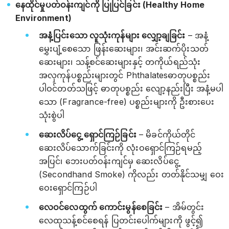
နေထိုင်မှုပတ်ဝန်းကျင်ကို ပြုပြင်ခြင်း (Healthy Home
Environment)
အနံ့ပြင်းသော လူသုံးကုန်များ လျှော့ချခြင်း
– အနံ့
မွှေးပျံ့စေသော ဖြန်းဆေးများ၊ အင်းဆက်ပိုးသတ်
ဆေးများ၊ သန့်စင်ဆေးများနှင့် တကိုယ်ရည်သုံး
အလှကုန်ပစ္စည်းများတွင် Phthalatesဓာတုပစ္စည်း
ပါဝင်တတ်သဖြင့် ဓာတုပစ္စည်း လျော့နည်းပြီး အနံ့မပါ
သော (Fragrance-free) ပစ္စည်းများကို ဦးစားပေး
သုံးစွဲပါ
ဆေးလိပ်ငွေ့ ရှောင်ကြဉ်ခြင်း
– မိခင်ကိုယ်တိုင်
ဆေးလိပ်သောက်ခြင်းကို လုံးဝရှောင်ကြဉ်ရမည့်
အပြင်၊ ဘေးပတ်ဝန်းကျင်မှ ဆေးလိပ်ငွေ့
(Secondhand Smoke) ကိုလည်း တတ်နိုင်သမျှ ဝေး
ဝေးရှောင်ကြဉ်ပါ
လေဝင်လေထွက် ကောင်းမွန်စေခြင်း
– အိမ်တွင်း
လေထုသန့်စင်စေရန် ပြတင်းပေါက်များကို ဖွင့်၍