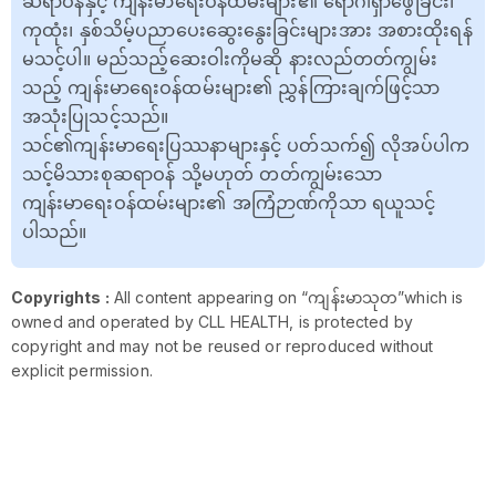
ဆရာဝန်နှင့် ကျန်းမာရေးဝန်ထမ်းများ၏ ရောဂါရှာဖွေခြင်း၊
ကုထုံး၊ နှစ်သိမ့်ပညာပေးဆွေးနွေးခြင်းများအား အစားထိုးရန်
မသင့်ပါ။ မည်သည့်ဆေးဝါးကိုမဆို နားလည်တတ်ကျွမ်း
သည့် ကျန်းမာရေးဝန်ထမ်းများ၏ ညွှန်ကြားချက်ဖြင့်သာ
အသုံးပြုသင့်သည်။
သင်၏ကျန်းမာရေးပြဿနာများနှင့် ပတ်သက်၍ လိုအပ်ပါက
သင့်မိသားစုဆရာဝန် သို့မဟုတ် တတ်ကျွမ်းသော
ကျန်းမာရေးဝန်ထမ်းများ၏ အကြံဉာဏ်ကိုသာ ရယူသင့်
ပါသည်။
Copyrights :
All content appearing on “ကျန်းမာသုတ”which is
owned and operated by CLL HEALTH, is protected by
copyright and may not be reused or reproduced without
explicit permission.