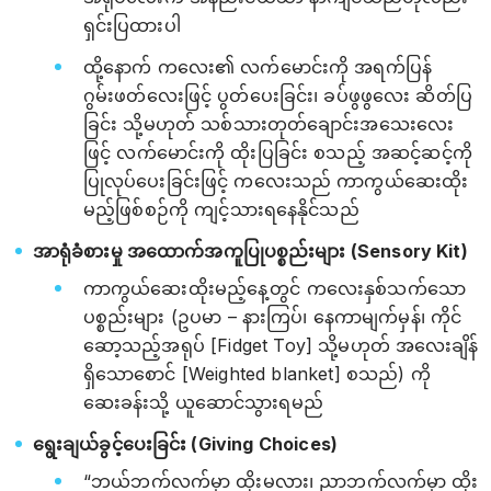
ရှင်းပြထားပါ
ထို့နောက် ကလေး၏ လက်မောင်းကို အရက်ပြန်
ဂွမ်းဖတ်လေးဖြင့် ပွတ်ပေးခြင်း၊ ခပ်ဖွဖွလေး ဆိတ်ပြ
ခြင်း သို့မဟုတ် သစ်သားတုတ်ချောင်းအသေးလေး
ဖြင့် လက်မောင်းကို ထိုးပြခြင်း စသည့် အဆင့်ဆင့်ကို
ပြုလုပ်ပေးခြင်းဖြင့် ကလေးသည် ကာကွယ်ဆေးထိုး
မည့်ဖြစ်စဉ်ကို ကျင့်သားရနေနိုင်သည်
အာရုံခံစားမှု အထောက်အကူပြုပစ္စည်းများ (Sensory Kit)
ကာကွယ်ဆေးထိုးမည့်နေ့တွင် ကလေးနှစ်သက်သော
ပစ္စည်းများ (ဥပမာ – နားကြပ်၊ နေကာမျက်မှန်၊ ကိုင်
ဆော့သည့်အရုပ် [Fidget Toy] သို့မဟုတ် အလေးချိန်
ရှိသောစောင် [Weighted blanket] စသည်) ကို
ဆေးခန်းသို့ ယူဆောင်သွားရမည်
ရွေးချယ်ခွင့်ပေးခြင်း (Giving Choices)
“ဘယ်ဘက်လက်မှာ ထိုးမလား၊ ညာဘက်လက်မှာ ထိုး