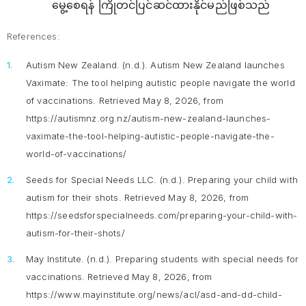
မွေ့စေရန် ကြိုတင်ပြင်ဆင်ထားနိုင်မည်ဖြစ်သည်
References:
Autism New Zealand. (n.d.).
Autism New Zealand launches
Vaximate: The tool helping autistic people navigate the world
of vaccinations
. Retrieved May 8, 2026, from
https://autismnz.org.nz/autism-new-zealand-launches-
vaximate-the-tool-helping-autistic-people-navigate-the-
world-of-vaccinations/
Seeds for Special Needs LLC. (n.d.).
Preparing your child with
autism for their shots
. Retrieved May 8, 2026, from
https://seedsforspecialneeds.com/preparing-your-child-with-
autism-for-their-shots/
May Institute. (n.d.).
Preparing students with special needs for
vaccinations
. Retrieved May 8, 2026, from
https://www.mayinstitute.org/news/acl/asd-and-dd-child-