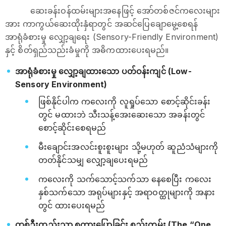
ဆေးခန်းဝန်ထမ်းများအနေဖြင့် အော်တစ်ဇင်ကလေးများ
အား ကာကွယ်ဆေးထိုးနှံရာတွင် အဆင်ပြေချောမွေ့စေရန်
အာရုံခံစားမှု လျှော့ချရေး (Sensory-Friendly Environment)
နှင့် စိတ်ရှည်သည်းခံမှုကို အဓိကထားပေးရမည်။
အာရုံခံစားမှု လျှော့ချထားသော ပတ်ဝန်းကျင် (Low-
Sensory Environment)
ဖြစ်နိုင်ပါက ကလေးကို လူရှုပ်သော စောင့်ဆိုင်းခန်း
တွင် မထားဘဲ သီးသန့်အေးဆေးသော အခန်းတွင်
စောင့်ဆိုင်းစေရမည်
မီးချောင်းအလင်းစူးစူးများ သို့မဟုတ် ဆူညံသံများကို
တတ်နိုင်သမျှ လျှော့ချပေးရမည်
ကလေးကို သက်သောင့်သက်သာ နေစေပြီး ကလေး
နှစ်သက်သော အရုပ်များနှင့် အရာဝတ္ထုများကို အနား
တွင် ထားပေးရမည်
တစ်ဦးတည်းသာ စကားပြောခြင်း စည်းကမ်း (The “One