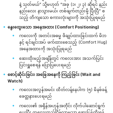
နဲ့ သုတ်မယ်” သို့မဟုတ် “အခု (၁၊ ၂၊ ၃) ဆိုရင် နည်း
နည်းလေး နာသွားမယ်၊ တစ်ချက်တည်းမို့ ပြီးပြီ” စ
သည့် တိကျသော စကားလုံးများကို အသုံးပြုရမည်
နွေးထွေးသော အနေအထား (Comfort Positioning)
ကလေးကို အတင်းအဓမ္မ ဖိချုပ်ထားခြင်းထက် မိဘ
နှင့် ရင်ချင်းအပ် ဖက်ထားစေသည့် (Comfort Hug)
အနေအထားကို အသုံးပြုရမည်
ဆေးထိုးမည့်အချိန်တွင် ကလေးအား အသက်ပြင်း
ပြင်းရှူစေရန် ပြောပြပေးရမည်
စောင့်ဆိုင်းခြင်း၊ အခြေအနေကို ကြည့်ခြင်း (Wait and
Watch)
ကလေးအလွန်အမင်း ထိတ်လန့်နေပါက (၅) မိနစ်ခန့်
ခေတ္တနားပေးရမည်
ကလေး၏ အရှိန်အဟုန်အတိုင်း လိုက်ပါဆောင်ရွက်
ပေးပြီး ကလေးတည်ငြိမ်လာမှသာ ဆေးပြန်ထိုးရန်