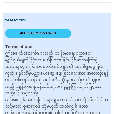
24 MAY 2026
MEDICALLY REVIEWED:
Terms of use:
ဤအချက်အလက်များသည် ကျန်းမာရေးပညာပေး
ရည်ရွယ်ချက်ဖြင့်သာ ဖော်ပြထားခြင်းဖြစ်သောကြောင့်
ဆရာဝန်နှင့် ကျန်းမာရေးဝန်ထမ်းများ၏ ရောဂါရှာဖွေခြင်း၊
ကုထုံး၊ နှစ်သိမ့်ပညာပေးဆွေးနွေးခြင်းများအား အစားထိုးရန်
မသင့်ပါ။ မည်သည့်ဆေးဝါးကိုမဆို နားလည်တတ်ကျွမ်း
သည့် ကျန်းမာရေးဝန်ထမ်းများ၏ ညွှန်ကြားချက်ဖြင့်သာ
အသုံးပြုသင့်သည်။
သင်၏ကျန်းမာရေးပြဿနာများနှင့် ပတ်သက်၍ လိုအပ်ပါက
သင့်မိသားစုဆရာဝန် သို့မဟုတ် တတ်ကျွမ်းသော
ကျန်းမာရေးဝန်ထမ်းများ၏ အကြံဉာဏ်ကိုသာ ရယူသင့်