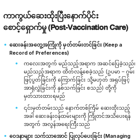
ကာကွယ်ဆေးထိုးပြီးနောက်ပိုင်း
စောင့်ရှောက်မှု (Post-Vaccination Care)
ဆေးခန်းအတွေ့အကြုံကို မှတ်တမ်းတင်ခြင်း (Keep a
Record of Preferences)
ကလေးအတွက် မည်သည့်အရာက အဆင်ပြေခဲ့သည်၊
မည်သည့်အရာက ထိတ်လန့်စေခဲ့သည် (ဥပမာ – ဂွမ်း
ဖြင့်ပွတ်ခြင်းကို ကြောက်ခြင်း သို့မဟုတ် အရုပ်ဖြင့်
အာရုံလွှဲခြင်းကို နှစ်သက်ခြင်း စသည်) တို့ကို
မှတ်သားထားရမည်
၎င်းမှတ်တမ်းသည် နောက်တစ်ကြိမ် ဆေးထိုးသည့်
အခါ ဆေးခန်းဝန်ထမ်းများကို ကြိုတင်အသိပေးရန်
အတွက် အလွန်အရေးကြီးသည်
ဝေဒနာများ သက်သာအောင် ပြုလုပ်ပေးခြင်း (Managing