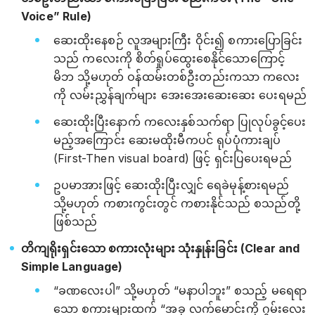
Voice” Rule)
ဆေးထိုးနေစဉ် လူအများကြီး ဝိုင်း၍ စကားပြောခြင်း
သည် ကလေးကို စိတ်ရှုပ်ထွေးစေနိုင်သောကြောင့်
မိဘ သို့မဟုတ် ဝန်ထမ်းတစ်ဦးတည်းကသာ ကလေး
ကို လမ်းညွှန်ချက်များ အေးအေးဆေးဆေး ပေးရမည်
ဆေးထိုးပြီးနောက် ကလေးနှစ်သက်ရာ ပြုလုပ်ခွင့်ပေး
မည့်အကြောင်း ဆေးမထိုးမီကပင် ရုပ်ပုံကားချပ်
(First-Then visual board) ဖြင့် ရှင်းပြပေးရမည်
ဥပမာအားဖြင့် ဆေးထိုးပြီးလျှင် ရေခဲမုန့်စားရမည်
သို့မဟုတ် ကစားကွင်းတွင် ကစားနိုင်သည် စသည်တို့
ဖြစ်သည်
တိကျရိုးရှင်းသော စကားလုံးများ သုံးနှုန်းခြင်း (Clear and
Simple Language)
“ခဏလေးပါ” သို့မဟုတ် “မနာပါဘူး” စသည့် မရေရာ
သော စကားများထက် “အခု လက်မောင်းကို ဂွမ်းလေး