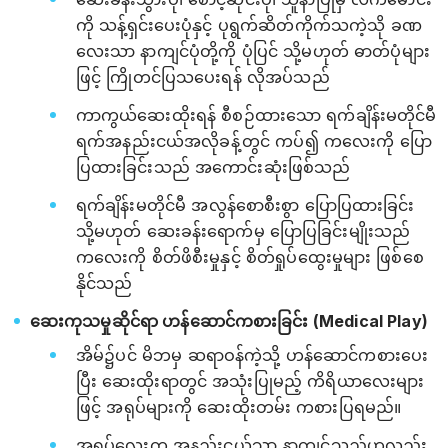
ကို သန့်ရှင်းပေးပုံနှင့် ပုရွက်ဆိတ်ကိုက်သကဲ့သို ခဏ
လေးသာ နာကျင်ပုံတို့ကို ပုံပြင် သို့မဟုတ် ဓာတ်ပုံများ
ဖြင့် ကြိုတင်ပြသပေးရန် လိုအပ်သည်
ကာကွယ်ဆေးထိုးရန် စီစဉ်ထားသော ရက်ချိန်းမတိုင်မီ
ရက်အနည်းငယ်အလိုခန့်တွင် ကပ်၍ ကလေးကို ပြော
ပြထားခြင်းသည် အကောင်းဆုံးဖြစ်သည်
ရက်ချိန်းမတိုင်မီ အလွန်စောစီးစွာ ပြောပြထားခြင်း
သို့မဟုတ် ဆေးခန်းရောက်မှ ပြောပြခြင်းမျိုးသည်
ကလေးကို စိတ်ဖိစီးမှုနှင့် စိတ်ရှုပ်ထွေးမှုများ ဖြစ်စေ
နိုင်သည်
ဆေးကုသမှုဆိုင်ရာ ဟန်ဆောင်ကစားခြင်း (Medical Play)
အိမ်၌ပင် မိဘမှ ဆရာဝန်ကဲ့သို့ ဟန်ဆောင်ကစားပေး
ပြီး ဆေးထိုးရာတွင် အသုံးပြုမည့် ကိရိယာလေးများ
ဖြင့် အရုပ်များကို ဆေးထိုးတမ်း ကစားပြရမည်။
အရုပ်လေးက အနည်းငယ်သာ နာကျင်သည်ဟုလည်း