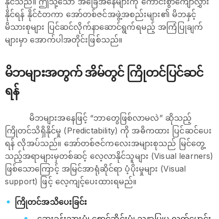
နိုင်သည်။ ဤသို့သော အခြေအနေများကို ကောင်းစွာကျော်လွှား
နိုင်ရန် နိုင်ငံတကာ အော်တစ်ဇင်အဖွဲ့အစည်းများ၏ မိဘနှင့်
မိသားစုများ ပြင်ဆင်လိုက်နာဆောင်ရွက်ရမည့် အကြံပြုချက်
များမှာ အောက်ပါအတိုင်းဖြစ်သည်။
မိဘများအတွက် အိမ်တွင် ကြိုတင်ပြင်ဆင်
ရန်
မိဘများအနေဖြင့် “ဘာတွေဖြစ်လာမလဲ” ဆိုသည့်
ကြိုတင်သိရှိနိုင်မှု (Predictability) ကို အဓိကထား ပြင်ဆင်ပေး
ရန် လိုအပ်သည်။ အော်တစ်ဇင်ကလေးအများစုသည် မြင်တွေ့
သည့်အရာများမှတစ်ဆင့် လေ့လာနိုင်သူများ (Visual learners)
ဖြစ်သောကြောင့် အမြင်အာရုံဆိုင်ရာ ပံ့ပိုးမှုများ (Visual
support) ဖြင့် လေ့ကျင့်ပေးထားရမည်။
ကြိုတင်အသိပေးခြင်း
ဆေးခန်းသွားပုံ၊ စောင့်ဆိုင်းပုံ၊ သူနာပြုမှ လက်မောင်း