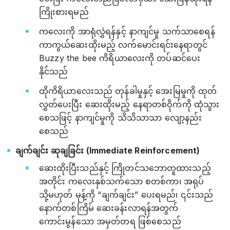
ကြိုးစားရမည်
ကလေးကို အာရုံလွှဲရန်နှင့် နာကျင်မှု သက်သာစေရန်
ကာကွယ်ဆေးထိုးမည့် လက်မောင်းရင်းနေရာတွင်
Buzzy the bee ကိရိယာလေးကို တပ်ဆင်ပေး
နိုင်သည်
ထိုကိရိယာလေးသည် တုန်ခါမှုနှင့် အေးမြမှုကို ထုတ်
လွှတ်ပေးပြီး ဆေးထိုးမည့် နေရာတစ်ဝိုက်ကို ထုံသွား
စေသဖြင့် နာကျင်မှုကို သိသိသာသာ လျော့နည်း
စေသည်
ချက်ချင်း ဆုချခြင်း (Immediate Reinforcement)
ဆေးထိုးပြီးသည်နှင့် ကြိုတင်သဘောတူထားသည့်
အတိုင်း ကလေးနှစ်သက်သော စတစ်ကာ၊ အရုပ်
သို့မဟုတ် မုန့်ကို “ချက်ချင်း” ပေးရမည်၊ ၎င်းသည်
နောက်တစ်ကြိမ် ဆေးခန်းလာရန်အတွက်
ကောင်းမွန်သော အမှတ်တရ ဖြစ်စေသည်