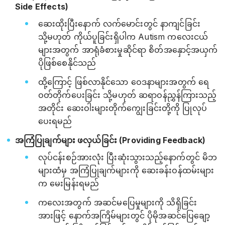
Side Effects)
ဆေးထိုးပြီးနောက် လက်မောင်းတွင် နာကျင်ခြင်း
သို့မဟုတ် ကိုယ်ပူခြင်းရှိပါက Autism ကလေးငယ်
များအတွက် အာရုံခံစားမှုဆိုင်ရာ စိတ်အနှောင့်အယှက်
ပိုဖြစ်စေနိုင်သည်
ထို့ကြောင့် ဖြစ်လာနိုင်သော ဝေဒနာများအတွက် ရေ
ဝတ်တိုက်ပေးခြင်း သို့မဟုတ် ဆရာဝန်ညွှန်ကြားသည့်
အတိုင်း ဆေးဝါးများတိုက်ကျွေးခြင်းတို့ကို ပြုလုပ်
ပေးရမည်
အကြံပြုချက်များ ဖလှယ်ခြင်း (Providing Feedback)
လုပ်ငန်းစဉ်အားလုံး ပြီးဆုံးသွားသည့်နောက်တွင် မိဘ
များထံမှ အကြံပြုချက်များကို ဆေးခန်းဝန်ထမ်းများ
က မေးမြန်းရမည်
ကလေးအတွက် အဆင်မပြေမှုများကို သိရှိခြင်း
အားဖြင့် နောက်အကြိမ်များတွင် ပိုမိုအဆင်ပြေချော့