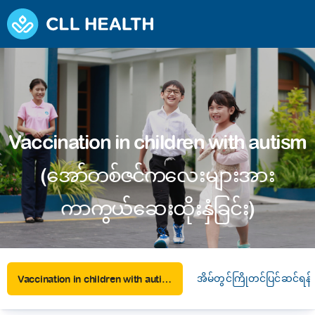
Vaccination in children with autism
(အော်တစ်ဇင်ကလေးများအား
ကာကွယ်ဆေးထိုးနှံခြင်း)
အိမ်တွင်ကြိုတင်ပြင်ဆင်ရန်
Vaccination in children with autism (အော်တစ်ဇင်ကလေးများအား ကာကွယ်ဆေးထိုးနှံခြင်း)