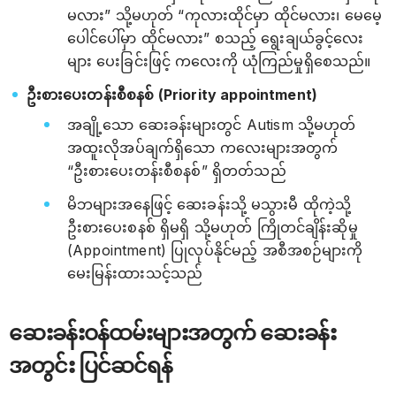
မလား” သို့မဟုတ် “ကုလားထိုင်မှာ ထိုင်မလား၊ မေမေ့
ပေါင်ပေါ်မှာ ထိုင်မလား” စသည့် ရွေးချယ်ခွင့်လေး
များ ပေးခြင်းဖြင့် ကလေးကို ယုံကြည်မှုရှိစေသည်။
ဦးစားပေးတန်းစီစနစ် (Priority appointment)
အချို့သော ဆေးခန်းများတွင် Autism သို့မဟုတ်
အထူးလိုအပ်ချက်ရှိသော ကလေးများအတွက်
“ဦးစားပေးတန်းစီစနစ်” ရှိတတ်သည်
မိဘများအနေဖြင့် ဆေးခန်းသို့ မသွားမီ ထိုကဲ့သို့
ဦးစားပေးစနစ် ရှိမရှိ သို့မဟုတ် ကြိုတင်ချိန်းဆိုမှု
(Appointment) ပြုလုပ်နိုင်မည့် အစီအစဉ်များကို
မေးမြန်းထားသင့်သည်
ဆေးခန်းဝန်ထမ်းများအတွက် ဆေးခန်း
အတွင်း ပြင်ဆင်ရန်