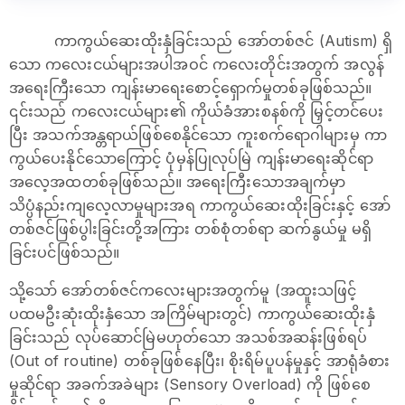
ကာကွယ်ဆေးထိုးနှံခြင်းသည် အော်တစ်ဇင် (Autism) ရှိ
သော ကလေးငယ်များအပါအဝင် ကလေးတိုင်းအတွက် အလွန်
အရေးကြီးသော ကျန်းမာရေးစောင့်ရှောက်မှုတစ်ခုဖြစ်သည်။
၎င်းသည် ကလေးငယ်များ၏ ကိုယ်ခံအားစနစ်ကို မြှင့်တင်ပေး
ပြီး အသက်အန္တရာယ်ဖြစ်စေနိုင်သော ကူးစက်ရောဂါများမှ ကာ
ကွယ်ပေးနိုင်သောကြောင့် ပုံမှန်ပြုလုပ်မြဲ ကျန်းမာရေးဆိုင်ရာ
အလေ့အထတစ်ခုဖြစ်သည်။ အရေးကြီးသောအချက်မှာ
သိပ္ပံနည်းကျလေ့လာမှုများအရ ကာကွယ်ဆေးထိုးခြင်းနှင့် အော်
တစ်ဇင်ဖြစ်ပွါးခြင်းတို့အကြား တစ်စုံတစ်ရာ ဆက်နွယ်မှု မရှိ
ခြင်းပင်ဖြစ်သည်။
သို့သော် အော်တစ်ဇင်ကလေးများအတွက်မူ (အထူးသဖြင့်
ပထမဦးဆုံးထိုးနှံသော အကြိမ်များတွင်) ကာကွယ်ဆေးထိုးနှံ
ခြင်းသည် လုပ်ဆောင်မြဲမဟုတ်သော အသစ်အဆန်းဖြစ်ရပ်
(Out of routine) တစ်ခုဖြစ်နေပြီး၊ စိုးရိမ်ပူပန်မှုနှင့် အာရုံခံစား
မှုဆိုင်ရာ အခက်အခဲများ (Sensory Overload) ကို ဖြစ်စေ