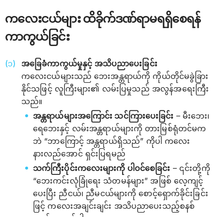
ကလေးငယ်များ ထိခိုက်ဒဏ်ရာမရရှိစေရန်
ကာကွယ်ခြင်း
အခြေခံကာကွယ်မှုနှင့် အသိပညာပေးခြင်း
ကလေးငယ်များသည် ဘေးအန္တရာယ်ကို ကိုယ်တိုင်မခွဲခြား
နိုင်သဖြင့် လူကြီးများ၏ လမ်းပြမှုသည် အလွန်အရေးကြီး
သည်။
အန္တရာယ်များအကြောင်း သင်ကြားပေးခြင်း
– မီးဘေး၊
ရေဘေးနှင့် လမ်းအန္တရာယ်များကို တားမြစ်ရုံတင်မက
ဘဲ “ဘာကြောင့် အန္တရာယ်ရှိသည်” ကိုပါ ကလေး
နားလည်အောင် ရှင်းပြရမည်
သက်ကြီးပိုင်းကလေးများကို ပါဝင်စေခြင်း
– ၎င်းတို့ကို
“ဘေးကင်းလုံခြုံရေး သံတမန်များ” အဖြစ် လေ့ကျင့်
ပေးပြီး ညီငယ်၊ ညီမငယ်များကို စောင့်ရှောက်ခိုင်းခြင်း
ဖြင့် ကလေးအချင်းချင်း အသိပညာပေးသည့်စနစ်