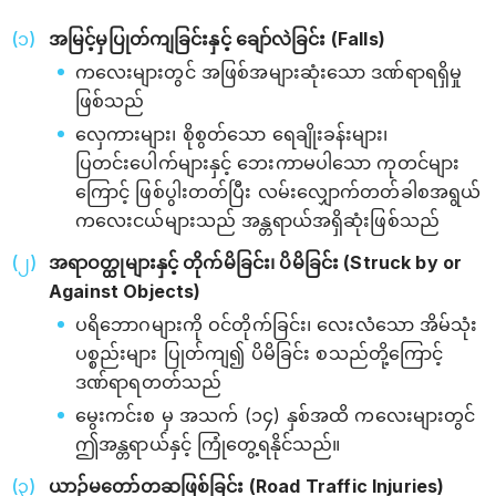
အမြင့်မှပြုတ်ကျခြင်းနှင့် ချော်လဲခြင်း (Falls)
ကလေးများတွင် အဖြစ်အများဆုံးသော ဒဏ်ရာရရှိမှု
ဖြစ်သည်
လှေကားများ၊ စိုစွတ်သော ရေချိုးခန်းများ၊
ပြတင်းပေါက်များနှင့် ဘေးကာမပါသော ကုတင်များ
ကြောင့် ဖြစ်ပွါးတတ်ပြီး လမ်းလျှောက်တတ်ခါစအရွယ်
ကလေးငယ်များသည် အန္တရာယ်အရှိဆုံးဖြစ်သည်
အရာဝတ္ထုများနှင့် တိုက်မိခြင်း၊ ပိမိခြင်း (Struck by or
Against Objects)
ပရိဘောဂများကို ဝင်တိုက်ခြင်း၊ လေးလံသော အိမ်သုံး
ပစ္စည်းများ ပြုတ်ကျ၍ ပိမိခြင်း စသည်တို့ကြောင့်
ဒဏ်ရာရတတ်သည်
မွေးကင်းစ မှ အသက် (၁၄) နှစ်အထိ ကလေးများတွင်
ဤအန္တရာယ်နှင့် ကြုံတွေ့ရနိုင်သည်။
ယာဉ်မတော်တဆဖြစ်ခြင်း (Road Traffic Injuries)