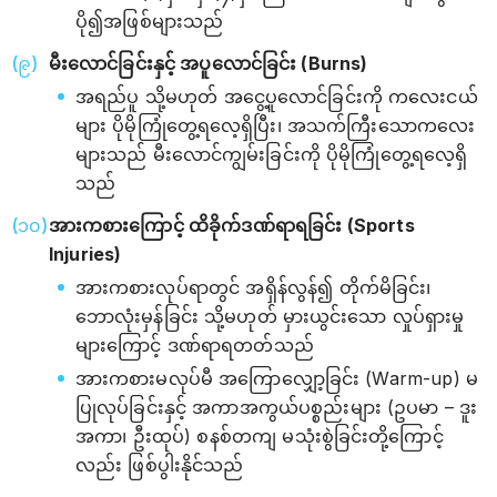
ပို၍အဖြစ်များသည်
မီးလောင်ခြင်းနှင့် အပူလောင်ခြင်း (Burns)
အရည်ပူ သို့မဟုတ် အငွေ့ပူလောင်ခြင်းကို ကလေးငယ်
များ ပိုမိုကြုံတွေ့ရလေ့ရှိပြီး၊ အသက်ကြီးသောကလေး
များသည် မီးလောင်ကျွမ်းခြင်းကို ပိုမိုကြုံတွေ့ရလေ့ရှိ
သည်
အားကစားကြောင့် ထိခိုက်ဒဏ်ရာရခြင်း (Sports
Injuries)
အားကစားလုပ်ရာတွင် အရှိန်လွန်၍ တိုက်မိခြင်း၊
ဘောလုံးမှန်ခြင်း သို့မဟုတ် မှားယွင်းသော လှုပ်ရှားမှု
များကြောင့် ဒဏ်ရာရတတ်သည်
အားကစားမလုပ်မီ အကြောလျှော့ခြင်း (Warm-up) မ
ပြုလုပ်ခြင်းနှင့် အကာအကွယ်ပစ္စည်းများ (ဥပမာ – ဒူး
အကာ၊ ဦးထုပ်) စနစ်တကျ မသုံးစွဲခြင်းတို့ကြောင့်
လည်း ဖြစ်ပွါးနိုင်သည်