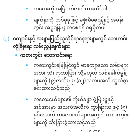
ကလေးကို အမြဲပက်လက်ထားသိပ်ပါ
မျက်နှာကို တစ်ခုခုဖြင့် မဖုံးမိစေရန်နှင့် အခန်း
တွင်း အပူချိန် မျှတစေရန် ဂရုစိုက်ပါ
ကျောင်းနှင့် အများပြည်သူဆိုင်ရာနေရာများတွင် ဘေးကင်း
လုံခြုံရေး လမ်းညွှန်ချက်များ
ကစားကွင်း ဘေးကင်းရေး
ကစားကွင်းမြေပြင်တွင် မာကျောသော လမ်းများ
အစား သဲ၊ ရာဘာပြား သို့မဟုတ် သစ်ခေါက်မှုန့်
များကို (၉)လက်မ မှ (၁၂)လက်မအထိ ထူထဲစွာ
ခင်းထားသင့်သည်
ကလေးငယ်များ၏ ကိုယ်ခန္ဓာ ဖွံ့ဖြိုးမှုနှင့်
အင်အားမှာ အသက်အလိုက် ကွာခြားသဖြင့် (၅)
နှစ်အောက် ကလေးငယ်များအတွက် ကစားကွင်း
များကို သီးခြားခွဲထားသင့်သည်