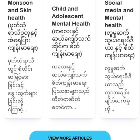
Monsoon
Social
Child and
and Skin
media and
Adolescent
health
Mental
Mental Health
(မုတ်သုံ
health
(ကလေးနှင့်
ရာသီဥတုနှင့်
(လူမှုဆက်
ဆယ်ကျော်သက်
အရေပြား
သွယ်ရေးမီဒီ
ဆိုင်ရာ စိတ်
ကျန်းမာ‌ရေး)
ယာ နှင့် စိတ်
ကျန်းမာရေး)
ကျန်းမာရေး)
မုတ်သုံရာသီ
ကလေးနှင့်
လူမှုဆက်
တွင် စိုထိုင်း
ဆယ်ကျော်သက်
သွယ်ရေးမီဒီ
ဆမြင့်မား
စိတ်ကျန်းမာရေး
ယာသည်
ခြင်းနှင့်
ပြဿနာများသည်
လူသားချင်း
ချွေးထွက်များ
တိတ်တဆိတ်
ချိတ်ဆက်မှု
ခြင်းတို့
စတင်ကာ...
ကို...
ကြောင့်...
VIEW MORE ARTICLES