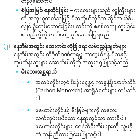
တည်ဆောက်ပါ
စံပြအဖြစ် နေထိုင်ခြင်း
– ကလေးများသည် လူကြီးများ
ကို အတုယူတတ်သဖြင့် မိဘကိုယ်တိုင်က ဆိုင်ကယ်စီး
လျှင် ဦးထုပ်ဆောင်းခြင်း၊ လမ်းကို စနစ်တကျ ကူးခြင်း
စသည်တို့ကို လက်တွေ့လုပ်ဆောင်ပြရမည်
နေအိမ်အတွင်း ဘေးကင်းလုံခြုံရေး လမ်းညွှန်ချက်များ
နေအိမ်အတွင်း ထိခိုက်ဒဏ်ရာရမှု ကာကွယ်ရန် မိဘနှင့်
အုပ်ထိန်းသူများ အောက်ပါတို့ကို အထူးဂရုပြုသင့်သည်။
မီးဘေးအန္တရာယ်
အထပ်တိုင်းတွင် မီးခိုးငွေ့နှင့် ကာဗွန်မိုနောက်ဆိုဒ်
(Carbon Monoxide) အာရုံခံစက်များ တပ်ဆင်
ပါ
ဖယောင်းတိုင်နှင့် မီးခြစ်များကို ကလေး
လက်လှမ်းမမီသော နေရာတွင်သာ ထားရှိပါ၊
ဖယောင်းတိုင်များ၊ ရေနံဆီမီးအိမ်များကို လူမရှိ
ဘဲ ထွန်းညှိထားခြင်းမပြုသင့်ပါ