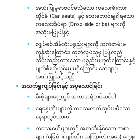
အသုံးပြုမှုရာဇဝင်မသိသော ကလေးစီးကား
ထိုင်ခုံ (Car seats) နှင့် ဘေးဘောင်ချ၍ရသော
ကလေးအိပ်ရာ (Drop-side cribs) များကို
အသုံးမပြုပါနှင့်
လျှပ်စစ်အိမ်သုံးပစ္စည်းများကို သက်တမ်းမ
ကုန်ဆုံးကြောင်း၊ ထုတ်လုပ်သူမှ ပြန်လည်
သိမ်းဆည်းထားသော ပစ္စည်းမဟုတ်ကြောင်းနှင့်
ပျက်စီးယိုယွင်းမှု မရှိကြောင်း သေချာမှ
အသုံးပြုသင့်သည်
အသက်ရှူကျပ်ခြင်းနှင့် အပူလောင်ခြင်း
မီးဖိုများရှေ့တွင် အကာအရံတပ်ဆင်ပါ
ရေနွေးအိုးများကို ကလေးလက်လှမ်းမမီသော
နေရာတွင်ထားပါ
ကလေးငယ်များတွင် အစာသီးနိုင်သော အစာ
များ (မြေပဲ၊ စပျစ်သီး၊ သကြားလုံးအမာ) ကျွေး