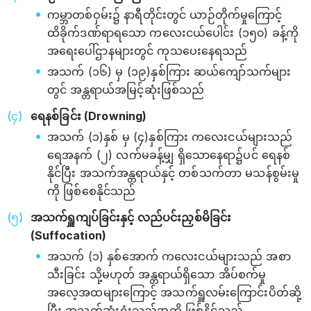
ကမ္ဘာတစ်ဝှမ်း၌ နာရီတိုင်းတွင် ယာဉ်တိုက်မှုကြောင့်
ထိခိုက်ဒဏ်ရာရသော ကလေးငယ်ပေါင်း (၁၅၀) ခန့်ကို
အရေးပေါ်ဌာနများတွင် ကုသပေးနေရသည်
အသက် (၁၆) မှ (၁၉)နှစ်ကြား ဆယ်ကျော်သက်များ
တွင် အန္တရာယ်အမြင့်ဆုံးဖြစ်သည်
ရေနစ်ခြင်း (Drowning)
အသက် (၁)နှစ် မှ (၄)နှစ်ကြား ကလေးငယ်များသည်
ရေအနက် (၂) လက်မခန့်မျှ ရှိသောနေရာ၌ပင် ရေနစ်
နိုင်ပြီး အသက်အန္တရာယ်နှင့် တစ်သက်တာ မသန်စွမ်းမှု
ကို ဖြစ်စေနိုင်သည်
အသက်ရှူကျပ်ခြင်းနှင့် လည်ပင်းညှစ်မိခြင်း
(Suffocation)
အသက် (၁) နှစ်အောက် ကလေးငယ်များသည် အစာ
သီးခြင်း သို့မဟုတ် အန္တရာယ်ရှိသော အိပ်စက်မှု
အလေ့အထများကြောင့် အသက်ရှူလမ်းကြောင်းပိတ်ဆို့
ပြီး အသက်ဆုံးရှုံးသည်အထိ ဖြစ်နိုင်သည်