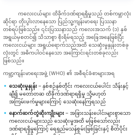
ကလေးငယ်များ ထိခိုက်ဒဏ်ရာရရှိမှုသည် တစ်ကမ္ဘာလုံး
ဆိုင်ရာ တိုးပွါးလာနေသော ပြည်သူ့ကျန်းမာရေး ပြဿနာ
တစ်ရပ်ဖြစ်သည်။ ၎င်းပြဿနာသည် ကလေးအသက် (၁) နှစ်
အရွယ်မှစတင်၍ သိသာစွာ စိုးရိမ်ရသည့် အခြေအနေဖြစ်ပြီး
ကလေးငယ်များ အရွယ်ရောက်သည်အထိ သေဆုံးမှုနှုန်းတစ်ခု
လုံးတွင် အဓိကပါဝင်နေသော အကြောင်းရင်းတစ်ခုလည်း
ဖြစ်သည်။
ကမ္ဘာ့ကျန်းမာရေးအဖွဲ့ (WHO) ၏ အစီရင်ခံစာများအရ
သေဆုံးမှုနှုန်း
– နှစ်စဉ်နှစ်တိုင်း ကလေးငယ်ပေါင်း သိန်းနှင့်
ချီ၍ မတော်တဆ ထိခိုက်ဒဏ်ရာရရှိမှု သို့မဟုတ်
အကြမ်းဖက်မှုများကြောင့် သေဆုံးနေကြရသည်
နောက်ဆက်တွဲဆိုးကျိုးများ
– အခြားသန်းပေါင်းများစွာသော
ကလေးငယ်များသည် သေဆုံးမှုအထိ မဖြစ်သော်လည်း
ဒဏ်ရာရရှိမှုကြောင့် ရေရှည်မသန်စွမ်းဖြစ်ခြင်းနှင့် စိတ်ပိုင်း