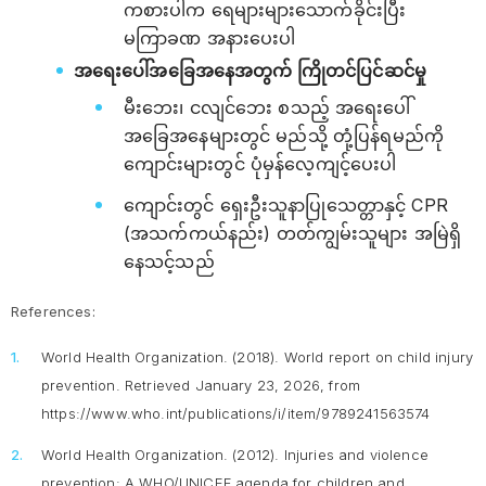
ကစားပါက ရေများများသောက်ခိုင်းပြီး
မကြာခဏ အနားပေးပါ
အရေးပေါ်အခြေအနေအတွက် ကြိုတင်ပြင်ဆင်မှု
မီးဘေး၊ ငလျင်ဘေး စသည့် အရေးပေါ်
အခြေအနေများတွင် မည်သို့ တုံ့ပြန်ရမည်ကို
ကျောင်းများတွင် ပုံမှန်လေ့ကျင့်ပေးပါ
ကျောင်းတွင် ရှေးဦးသူနာပြုသေတ္တာနှင့် CPR
(အသက်ကယ်နည်း) တတ်ကျွမ်းသူများ အမြဲရှိ
နေသင့်သည်
References:
World Health Organization. (2018).
World report on child injury
prevention
. Retrieved January 23, 2026, from
https://www.who.int/publications/i/item/9789241563574
World Health Organization. (2012).
Injuries and violence
prevention: A WHO/UNICEF agenda for children and