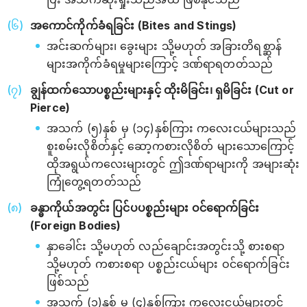
အကောင်ကိုက်ခံရခြင်း (Bites and Stings)
အင်းဆက်များ၊ ခွေးများ သို့မဟုတ် အခြားတိရစ္ဆာန်
များအကိုက်ခံရမှုများကြောင့် ဒဏ်ရာရတတ်သည်
ချွန်ထက်သောပစ္စည်းများနှင့် ထိုးမိခြင်း၊ ရှမိခြင်း (Cut or
Pierce)
အသက် (၅)နှစ် မှ (၁၄)နှစ်ကြား ကလေးငယ်များသည်
စူးစမ်းလိုစိတ်နှင့် ဆော့ကစားလိုစိတ် များသောကြောင့်
ထိုအရွယ်ကလေးများတွင် ဤဒဏ်ရာများကို အများဆုံး
ကြုံတွေ့ရတတ်သည်
ခန္ဓာကိုယ်အတွင်း ပြင်ပပစ္စည်းများ ဝင်ရောက်ခြင်း
(Foreign Bodies)
နှာခေါင်း သို့မဟုတ် လည်ချောင်းအတွင်းသို့ စားစရာ
သို့မဟုတ် ကစားစရာ ပစ္စည်းငယ်များ ဝင်ရောက်ခြင်း
ဖြစ်သည်
အသက် (၁)နှစ် မှ (၄)နှစ်ကြား ကလေးငယ်များတွင်