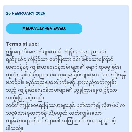
26 FEBRUARY 2026
MEDICALLY REVIEWED:
Terms of use:
ဤအချက်အလက်များသည် ကျန်းမာရေးပညာပေး
ရည်ရွယ်ချက်ဖြင့်သာ ဖော်ပြထားခြင်းဖြစ်သောကြောင့်
ဆရာဝန်နှင့် ကျန်းမာရေးဝန်ထမ်းများ၏ ရောဂါရှာဖွေခြင်း၊
ကုထုံး၊ နှစ်သိမ့်ပညာပေးဆွေးနွေးခြင်းများအား အစားထိုးရန်
မသင့်ပါ။ မည်သည့်ဆေးဝါးကိုမဆို နားလည်တတ်ကျွမ်း
သည့် ကျန်းမာရေးဝန်ထမ်းများ၏ ညွှန်ကြားချက်ဖြင့်သာ
အသုံးပြုသင့်သည်။
သင်၏ကျန်းမာရေးပြဿနာများနှင့် ပတ်သက်၍ လိုအပ်ပါက
သင့်မိသားစုဆရာဝန် သို့မဟုတ် တတ်ကျွမ်းသော
ကျန်းမာရေးဝန်ထမ်းများ၏ အကြံဉာဏ်ကိုသာ ရယူသင့်
ပါသည်။