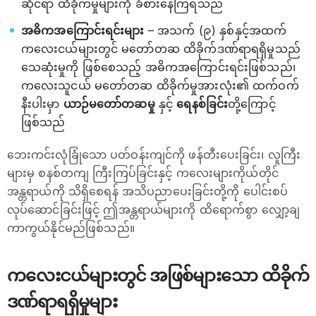
ဆိုင်ရာ ထိခိုက်မှုများကို ခံစားနေကြရသည်
အဓိကအကြောင်းရင်းများ
– အသက် (၉) နှစ်နှင့်အထက်
ကလေးငယ်များတွင် မတော်တဆ ထိခိုက်ဒဏ်ရာရရှိမှုသည်
သေဆုံးမှုကို ဖြစ်စေသည့် အဓိကအကြောင်းရင်းဖြစ်သည်၊
ကလေးသူငယ် မတော်တဆ ထိခိုက်မှုအားလုံး၏ ထက်ဝက်
နီးပါးမှာ
ယာဉ်မတော်တဆမှု
နှင့်
ရေနစ်ခြင်း
တို့ကြောင့်
ဖြစ်သည်
ဘေးကင်းလုံခြုံသော ပတ်ဝန်းကျင်ကို ဖန်တီးပေးခြင်း၊ လူကြီး
များမှ စနစ်တကျ ကြီးကြပ်ခြင်းနှင့် ကလေးများကိုယ်တိုင်
အန္တရာယ်ကို သိရှိစေရန် အသိပညာပေးခြင်းတို့ကို ပေါင်းစပ်
လုပ်ဆောင်ခြင်းဖြင့် ဤအန္တရာယ်များကို ထိရောက်စွာ လျှော့ချ
ကာကွယ်နိုင်မည်ဖြစ်သည်။
ကလေးငယ်များတွင် အဖြစ်များသော ထိခိုက်
ဒဏ်ရာရရှိမှုများ