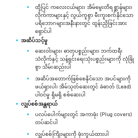
ထို့ပြင် ကလေးငယ်များ၊ အိမ်မွေးတိရစ္ဆာန်များ၊
လိုက်ကာများနှင့် လွယ်ကူစွာ မီးကူးစက်နိုင်သော
ပရိဘောဂများအနီးနားတွင် ထွန်းညှိခြင်းအား
ရှောင်ပါ
အဆိပ်သင့်မှု
ဆေးဝါးများ၊ ဓာတုပစ္စည်းများ၊ ဘက်ထရီ၊
သံလိုက်နှင့် သန့်ရှင်းရေးသုံးပစ္စည်းများကို လုံခြုံ
စွာ သိမ်းဆည်းပါ
အဆိပ်အတောက်ဖြစ်စေနိုင်သော အပင်များကို
ဖယ်ရှားပါ၊ အိမ်သုတ်ဆေးတွင် ခဲဓာတ် (Lead)
ပါဝင်မှု ရှိမရှိ စစ်ဆေးပါ
လျှပ်စစ်အန္တရာယ်
ပလပ်ပေါက်များတွင် အကာဖုံး (Plug covers)
တပ်ဆင်ပါ
လျှပ်စစ်ကြိုးများကို ဖုံးကွယ်ထားပါ