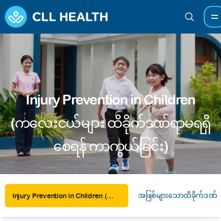
Injury Prevention in Children
(ကလေးငယ်များ ထိခိုက်ဒဏ်ရာမရရှိ
စေရန် ကာကွယ်ခြင်း)
အဖြစ်များသောထိခိုက်ဒဏ်ရာရ
Injury Prevention in Children (ကလေးငယ်များ ထိခိုက်ဒဏ်ရာမရရှိစေရန် ကာကွယ်ခြင်း)