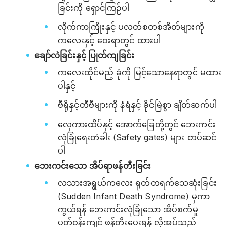
ခြင်းကို ရှောင်ကြဉ်ပါ
လိုက်ကာကြိုးနှင့် ပလတ်စတစ်အိတ်များကို
ကလေးနှင့် ဝေးရာတွင် ထားပါ
ချော်လဲခြင်းနှင့် ပြုတ်ကျခြင်း
ကလေးထိုင်မည့် ခုံကို မြင့်သောနေရာတွင် မထား
ပါနှင့်
ဗီရိုနှင့်တီဗီများကို နံရံနှင့် ခိုင်မြဲစွာ ချိတ်ဆက်ပါ
လှေကားထိပ်နှင့် အောက်ခြေတို့တွင် ဘေးကင်း
လုံခြုံရေးတံခါး (Safety gates) များ တပ်ဆင်
ပါ
ဘေးကင်းသော အိပ်ရာဖန်တီးခြင်း
လသားအရွယ်ကလေး ရုတ်တရက်သေဆုံးခြင်း
(Sudden Infant Death Syndrome) မှကာ
ကွယ်ရန် ဘေးကင်းလုံခြုံသော အိပ်စက်မှု
ပတ်ဝန်းကျင် ဖန်တီးပေးရန် လိုအပ်သည်