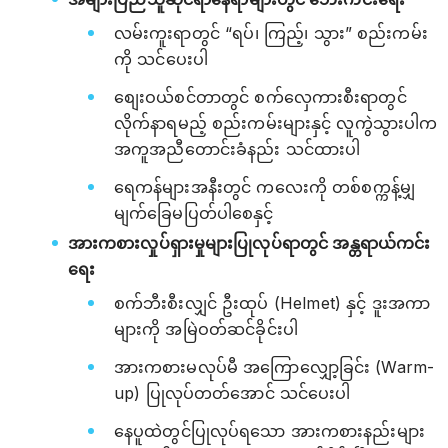
လမ်းကူးရာတွင် “ရပ်၊ ကြည့်၊ သွား” စည်းကမ်း
ကို သင်ပေးပါ
စျေးဝယ်စင်တာတွင် စက်လှေကားစီးရာတွင်
လိုက်နာရမည့် စည်းကမ်းများနှင့် လူကွဲသွားပါက
အကူအညီတောင်းခံနည်း သင်ထားပါ
ရေကန်များအနီးတွင် ကလေးကို တစ်စက္ကန့်မျှ
မျက်ခြေမပြတ်ပါစေနှင့်
အားကစားလှုပ်ရှားမှုများပြုလုပ်ရာတွင် အန္တရာယ်ကင်း
ရေး
စက်ဘီးစီးလျှင် ဦးထုပ် (Helmet) နှင့် ဒူးအကာ
များကို အမြဲဝတ်ဆင်ခိုင်းပါ
အားကစားမလုပ်မီ အကြောလျှော့ခြင်း (Warm-
up) ပြုလုပ်တတ်အောင် သင်ပေးပါ
နေပူထဲတွင်ပြုလုပ်ရသော အားကစားနည်းများ