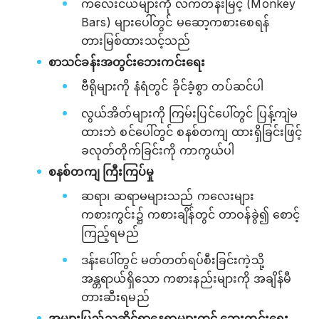
ကလေးငယ်များကို လက်တန်းမြင့် (Monkey
Bars) များပေါ်တွင် မဆော့ကစားစေရန်
တားမြစ်ထားသင့်သည်
စာသင်ခန်းအတွင်းဘေးကင်းရေး
ဗီရိုများကို နံရံတွင် ခိုင်ခံ့စွာ တပ်ဆင်ပါ
လွယ်အိတ်များကို ကြမ်းပြင်ပေါ်တွင် ပြန့်ကျဲမ
ထားဘဲ စင်ပေါ်တွင် စနစ်တကျ ထားရှိခြင်းဖြင့်
ခလုတ်တိုက်ခြင်းကို ကာကွယ်ပါ
စနစ်တကျ ကြီးကြပ်မှု
ဆရာ၊ ဆရာမများသည် ကလေးများ
ကစားကွင်း၌ ကစားချိန်တွင် တာဝန်ခွဲ၍ စောင့်
ကြည့်ရမည်
ဒန်းပေါ်တွင် မတ်တတ်ရပ်စီးခြင်းကဲ့သို့
အန္တရာယ်ရှိသော ကစားနည်းများကို အချိန်မီ
တားဆီးရမည်
အများပြည်သူဆိုင်ရာနေရာများတွင် ဘေးကင်းရေး