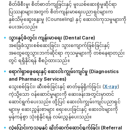
စိတ်ဖိစီးမှု၊ စိတ်ဓာတ်ကျခြင်းနှင့် မူးယစ်ဆေးစွဲမှုဆိုင်ရာ
ပြဿနာများအတွက် စိတ်ကျန်းမာရေးပညာရှင်များက
နှစ်သိမ့်ဆွေးနွေးမှု (Counseling) နှင့် ဆေးဝါးကုသမှုများကို
ပေးအပ်သည်။
သွားနှင့်ခံတွင်း ကျန်းမာရေး (Dental Care)
အခြေခံသွားစစ်ဆေးခြင်း၊ သွားကျောက်ခြစ်ခြင်းနှင့်
အထွေထွေသွားဘက်ဆိုင်ရာ ကုသမှုများကို တစ်နေရာတည်း
တွင် ရရှိနိုင်ရန် စီစဉ်ထားသည်။
ရောဂါရှာဖွေရေးနှင့် ဆေးဝါးကျွမ်းကျင်မှု (Diagnostics
and Pharmacy Services)
သွေးစစ်ခြင်း၊ ဆီးစစ်ခြင်းနှင့် ဓာတ်မှန်ရိုက်ခြင်း (
X-ray
)
ကဲ့သို့သော ဝန်ဆောင်မှုများကို ဆေးခန်းအတွင်းမှာတင်
ဆောင်ရွက်ပေးသည်။ ထို့ပြင် ဆေးဝါးကျွမ်းကျင်ပညာရှင်
များမှ ဆေးညွှန်းစာများ ရေးပေးခြင်းနှင့် ဆေးဝါးများကို
မှန်ကန်စွာ သုံးစွဲနိုင်ရန် လမ်းညွှန်ပေးသည်။
လွှဲပြောင်းကုသမှုနှင့် ချိတ်ဆက်ဆောင်ရွက်ခြင်း (Referral