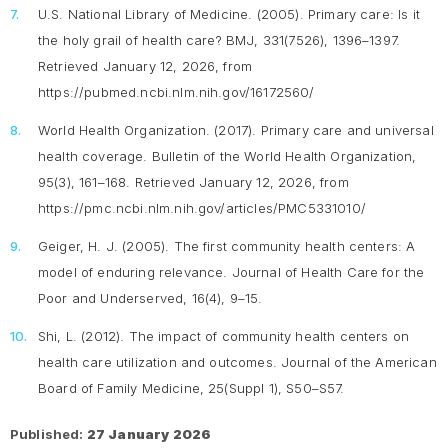
U.S. National Library of Medicine. (2005).
Primary care: Is it
the holy grail of health care?
BMJ, 331(7526), 1396–1397.
Retrieved January 12, 2026, from
https://pubmed.ncbi.nlm.nih.gov/16172560/
World Health Organization. (2017).
Primary care and universal
health coverage
. Bulletin of the World Health Organization,
95(3), 161–168. Retrieved January 12, 2026, from
https://pmc.ncbi.nlm.nih.gov/articles/PMC5331010/
Geiger, H. J. (2005). The first community health centers: A
model of enduring relevance.
Journal of Health Care for the
Poor and Underserved, 16
(4), 9–15.
Shi, L. (2012). The impact of community health centers on
health care utilization and outcomes.
Journal of the American
Board of Family Medicine, 25
(Suppl 1), S50–S57.
Published:
27 January 2026