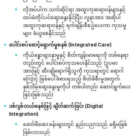
လိုအပ်ပါက သက်ဆိုင်ရာ အထူးကုဆရာဝန်များနှင့်
ထပ်မံတိုင်ပင်ဆွေးနွေးနိုင်ပြီး၊ လူနာအား အဆိုပါ
အထူးကုဆရာဝန်နှင့် ရက်ချိန်းစီစဥ်ပေးကာ ကုသမှု
များ ခံယူစေနိုင်သည်
ပေါင်းစပ်စောင့်ရှောက်မှုစနစ် (Integrated Care)
ကိုယ်ခန္ဓာဖျားနာမှုနှင့် စိတ်ကျန်းမာရေးကို တစ်နေရာ
တည်းတွင် ပေါင်းစပ်ကုသပေးနိုင်သည် (ဥပမာ
အားဖြင့် ဆီးချိုရောဂါရှိသူကို ကုသရာတွင် ရောဂါ
ကြောင့် ဖြစ်ပေါ်ခံစားရသည့် စိတ်ဖိစီးမှုအတွက်
နှစ်သိမ့်ဆွေးနွေးမှုကိုပါ တစ်ပါတည်း ဆောင်ရွက်ပေး
ခြင်းဖြစ်သည်)
ဒစ်ဂျစ်တယ်စနစ်ဖြင့် ချိတ်ဆက်ခြင်း (Digital
Integration)
ခေတ်မီဆေးခန်းများတွင် နည်းပညာသည် မရှိမဖြစ်
ဖြစ်လာသည်