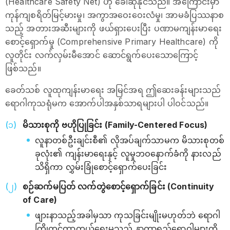
(Healthcare Safety Net) ဟု ခေါ်ဆိုနိုင်သည်။ အကြောင်းမှာ
ကုန်ကျစရိတ်မြင့်မားမှု၊ အကွာအဝေးဝေးလံမှု၊ အာမခံပြဿနာစ
သည့် အတားအဆီးများကို ဖယ်ရှားပေးပြီး ပဏာမကျန်းမာရေး
စောင့်ရှောက်မှု (Comprehensive Primary Healthcare) ကို
လူတိုင်း လက်လှမ်းမီအောင် ဆောင်ရွက်ပေးသောကြောင့်
ဖြစ်သည်။
ခေတ်သစ် လူထုကျန်းမာရေး အမြင်အရ ဤဆေးခန်းများသည်
ရောဂါကုသရုံမက အောက်ပါအနှစ်သာရများပါ ပါဝင်သည်။
မိသားစုကို ဗဟိုပြုခြင်း (Family-Centered Focus)
လူနာတစ်ဦးချင်းစီ၏ လိုအပ်ချက်သာမက မိသားစုတစ်
ခုလုံး၏ ကျန်းမာရေးနှင့် လူမှုဘဝနောက်ခံကို နားလည်
သိရှိကာ လွှမ်းခြုံစောင့်ရှောက်ပေးခြင်း
စဉ်ဆက်မပြတ် လက်တွဲစောင့်ရှောက်ခြင်း (Continuity
of Care)
ဖျားနာသည့်အခါမှသာ ကုသခြင်းမျိုးမဟုတ်ဘဲ ရောဂါ
ကြိုတင်ကာကွယ်ရေးမှသည် နာတာရှည်ရောဂါများကို