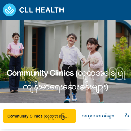
Community Clinics (လူထုအခြေပြု
ကျန်းမာရေးဆေးခန်းများ)
အယူအဆသစ်များ
စီမံခ
Community Clinics (လူထုအခြေပြုကျန်းမာရေးဆေးခန်းများ)