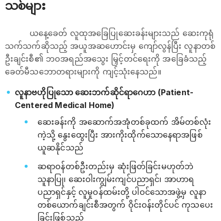
သစ်များ
ယနေ့ခေတ် လူထုအခြေပြုဆေးခန်းများသည် ဆေးကုရုံ
သက်သက်ဆိုသည့် အယူအဆဟောင်းမှ ကျော်လွန်ပြီး လူနာတစ်
ဦးချင်းစီ၏ ဘဝအရည်အသွေး မြှင့်တင်ရေးကို အခြေခံသည့်
ခေတ်မီသဘောတရားများကို ကျင့်သုံးနေသည်။
လူနာဗဟိုပြုသော ဆေးဘက်ဆိုင်ရာဂေဟာ (Patient-
Centered Medical Home)
ဆေးခန်းကို အဆောက်အအုံတစ်ခုထက် အိမ်တစ်လုံး
ကဲ့သို့ နွေးထွေးပြီး အားကိုးထိုက်သောနေရာအဖြစ်
ယူဆနိုင်သည်
ဆရာဝန်တစ်ဦးတည်းမှ ဆုံးဖြတ်ခြင်းမဟုတ်ဘဲ
သူနာပြု၊ ဆေးဝါးကျွမ်းကျင်ပညာရှင်၊ အာဟာရ
ပညာရှင်နှင့် လူမှုဝန်ထမ်းတို့ ပါဝင်သောအဖွဲ့မှ လူနာ
တစ်ယောက်ချင်းစီအတွက် ဝိုင်းဝန်းတိုင်ပင် ကုသပေး
ခြင်းဖြစ်သည်