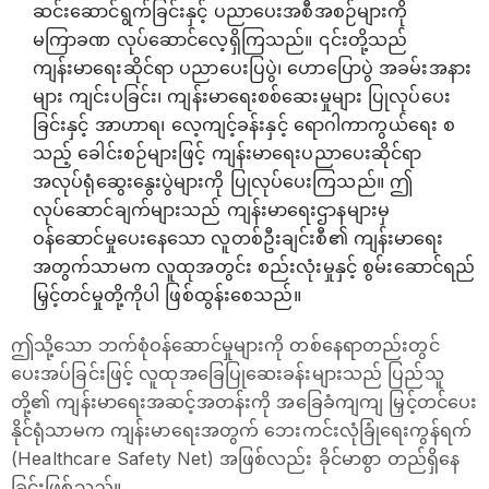
ဆင်းဆောင်ရွက်ခြင်းနှင့် ပညာပေးအစီအစဉ်များကို
မကြာခဏ လုပ်ဆောင်လေ့ရှိကြသည်။ ၎င်းတို့သည်
ကျန်းမာရေးဆိုင်ရာ ပညာပေးပြပွဲ၊ ဟောပြောပွဲ အခမ်းအနား
များ ကျင်းပခြင်း၊ ကျန်းမာရေးစစ်ဆေးမှုများ ပြုလုပ်ပေး
ခြင်းနှင့် အာဟာရ၊ လေ့ကျင့်ခန်းနှင့် ရောဂါကာကွယ်ရေး စ
သည့် ခေါင်းစဉ်များဖြင့် ကျန်းမာရေးပညာပေးဆိုင်ရာ
အလုပ်ရုံဆွေးနွေးပွဲများကို ပြုလုပ်ပေးကြသည်။ ဤ
လုပ်ဆောင်ချက်များသည် ကျန်းမာရေးဌာနများမှ
ဝန်ဆောင်မှုပေးနေသော လူတစ်ဦးချင်းစီ၏ ကျန်းမာရေး
အတွက်သာမက လူထုအတွင်း စည်းလုံးမှုနှင့် စွမ်းဆောင်ရည်
မြှင့်တင်မှုတို့ကိုပါ ဖြစ်ထွန်းစေသည်။
ဤသို့သော ဘက်စုံဝန်ဆောင်မှုများကို တစ်နေရာတည်းတွင်
ပေးအပ်ခြင်းဖြင့် လူထုအခြေပြုဆေးခန်းများသည် ပြည်သူ
တို့၏ ကျန်းမာရေးအဆင့်အတန်းကို အခြေခံကျကျ မြှင့်တင်ပေး
နိုင်ရုံသာမက ကျန်းမာရေးအတွက် ဘေးကင်းလုံခြုံရေးကွန်ရက်
(Healthcare Safety Net) အဖြစ်လည်း ခိုင်မာစွာ တည်ရှိနေ
ခြင်းဖြစ်သည်။