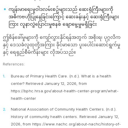
ကျန်းမာရေးမူဝါဒလမ်းစဥ်များသည် ဆေးရုံကြီးများကို
အဓိကဗဟိုပြုနေခြင်းကြောင့် ဆေးခန်းနှင့် ဆေးရုံကြီးများ
ကြား လူနာလွှဲပြောင်းမှုစနစ် ချောမွေ့မှုမရှိခြင်း
ဤစိန်ခေါ်မှုများကို ကျော်လွှားနိုင်ရန်အတွက် အစိုးရ၊ ပုဂ္ဂလိက
နှင့် ဒေသခံလူထုတို့အကြား ခိုင်မာသော ပူးပေါင်းဆောင်ရွက်မှု
နှင့် ရေရှည်စီမံကိန်းများ လိုအပ်သည်။
References:
Bureau of Primary Health Care. (n.d.).
What is a health
center?
Retrieved January 12, 2026, from
https://bphc.hrsa.gov/about-health-center-program/what-
health-center
National Association of Community Health Centers. (n.d.).
History of community health centers.
Retrieved January 12,
2026, from https://www.nachc.org/about-nachc/history-of-