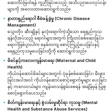
ဆေးလိပ်ဖြတ်ရန် ကူညီခြင်းစသည့် အသိပညာပေးလုပ်ငန်း
များကို အလေးထားဆောင်ရွက်သည်။
နာတာရှည်ရောဂါ စီမံခန့်ခွဲမှု (Chronic Disease
Management)
သွေးတိုး၊ ဆီးချိုနှင့် နှလုံးရောဂါကဲ့သို့သော ရေရှည်ကုသ
ရန်လိုအပ်သည့် ရောဂါများအတွက် ကြိုတင်စစ်ဆေးခြင်း၊
ရောဂါဖြစ်ပွားပါက စနစ်တကျ စောင့်ကြည့်ပေးခြင်းနှင့်
ရေရှည်ကုသမှုပေးခြင်းတို့ကို ဆောင်ရွက်သည်။
မိခင်နှင့်ကလေးကျန်းမာရေး (Maternal and Child
Health)
ကိုယ်ဝန်ဆောင်မိခင်များအတွက် ပုံမှန်စစ်ဆေးခြင်း၊ မီးဖွား
ခြင်းအပါအဝင် ကိုယ်ဝန်ဆောင်စောင့်ရှောက်မှုများ ပေးခြင်း
နှင့် ကလေးငယ်များ ကျန်းမာသန်စွမ်းစေရန် အချိန်မှန် ပြုစု
စောင့်ရှောက်ပေးသည်။
စိတ်ကျန်းမာရေးနှင့် စွဲလမ်းမှုဆိုင်ရာ ကုသမှု (Mental
Health and Substance Abuse Services)