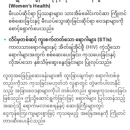
(Women’s Health)
မီးယပ်ဆိုင်ရာ ပြဿနာများ၊ သားအိမ်ခေါင်းကင်ဆာ ကြိုတင်
စစ်ဆေးခြင်းနှင့် မီးယပ်သွေးဆုံးခြင်းဆိုင်ရာ ဝေဒနာများကို
စောင့်ရှောက်ပေးသည်။
လိင်မှတစ်ဆင့် ကူးစက်တတ်သော ရောဂါများ (STIs)
ကာလသားရောဂါများနှင့် အိတ်ချ်အိုင်ဗွီ (HIV) ကဲ့သို့သော
ရောဂါများအတွက် စစ်ဆေးပေးခြင်း၊ ကုသပေးခြင်းနှင့်
လိုအပ်သော နှစ်သိမ့်ဆွေးနွေးခြင်းများ ပြုလုပ်သည်။
လူထုအခြေပြုဆေးခန်းများ၏ ထူးခြားချက်မှာ ရောဂါတစ်ခု
တည်းကိုသာ ကုသခြင်းမဟုတ်ဘဲ လူနာတွင် တွဲဖက်ပါလာနိုင်
သည့် အခြားဝေဒနာများကိုပါ တစ်ပါတည်း ရှာဖွေကုသပေးခြင်း
ဖြစ်သည်။ ဤသို့ဆောင်ရွက်ခြင်းဖြင့် ရောဂါများ ပြင်းထန်သည့်
အဆင့်သို့ ရောက်မလာစေရန်နှင့် ဆေးရုံကြီးများတွင်
ငွေကုန်ကြေးကျများစွာဖြင့် ကုသရမည့် အခြေအနေကို ကြိုတင်
တားဆီးပေးနိုင်သည်။