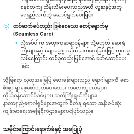
စနစ်တကျ ထိန်းသိမ်းပေးသည်အထိ လူနာနှင့်အတူ
ရေရှည်လက်တွဲ ဆောင်ရွက်ပေးခြင်း
တစ်ဆက်စပ်တည်း ဖြစ်စေသော စောင့်ရှောက်မှု
(Seamless Care)
လိုအပ်ပါက အထူးကုဆရာဝန်များ သို့မဟုတ် ဆေးရုံ
ကြီးများနှင့် ချောမွေ့စွာ ချိတ်ဆက်ပေးခြင်းဖြင့် ကုသမှု
လမ်းကြောင်း တစ်ခုတည်းဖြစ်အောင် ဖော်ဆောင်ပေး
ခြင်း
သို့ဖြစ်ရာ လူထုအခြေပြုဆေးခန်းများသည် ရောဂါများကို စော
စီးစွာ ရှာဖွေဖော်ထုတ်ပေးသော၊ ကလေးသူငယ်များ၊
ကိုယ်ဝန်ဆောင်မိခင်များ၊ သက်ကြီးရွယ်အိုများ၊
နာတာရှည်ရောဂါရှင်များအတွက် စိတ်ချရသော အနီးစပ်ဆုံး
ကျန်းမာရေးအခြေစိုက်ဌာနများပင်ဖြစ်သည်။
သမိုင်းကြောင်းနောက်ခံနှင့် အစပြုပုံ