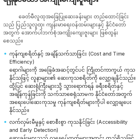
ခေတ်မီလူထုအခြေပြုဆေးခန်းများ တည်ထောင်ခြင်း
သည် ပြည်သူလူထု၊ ကျန်းမာရေးဝန်ထမ်းများနှင့် နိုင်ငံတော်
အတွက် အောက်ပါဘက်စုံအကျိုးကျေးဇူးများ ဖြစ်ထွန်း
စေသည်။
ကုန်ကျစရိတ်နှင့် အချိန်သက်သာခြင်း (Cost and Time
Efficiency)
ရောဂါများကို အခြေခံအဆင့်တွင်ပင် ကြိုတင်ကာကွယ် ကုသ
နိုင်သဖြင့် လူနာများ၏ ဆေးကုသစရိတ်ကို လျှော့ချနိုင်သည်။
ထို့ပြင် ဆေးရုံကြီးများသို့ သွားရောက်ရန် ခရီးစရိတ်နှင့်
အချိန်ကုန်ခြင်းကို သက်သာစေရုံသာမက နိုင်ငံတော်အတွက်
အရေးပေါ်ဆေးကုသမှု ကုန်ကျစရိတ်များကိုပါ လျှော့ချပေး
နိုင်သည်။
လက်လှမ်းမီမှုနှင့် စောစီးစွာ ကုသနိုင်ခြင်း (Accessibility
and Early Detection)
ဆေးခန်းများသည် လူနေရပ်ကွက်များအတွင်း တည်ရှိသဖြင့်