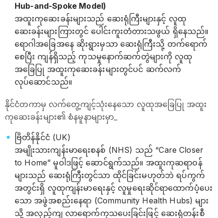
Hub-and-Spoke Model)
အထူးကုဆေးခန်းများသည် ဆေးရုံကြီးများနှင့် လူထု
ဆေးခန်းများကြားတွင် ပေါင်းကူးတံတားသဖွယ် ရှိနေသည်။
ရောဂါအခြေအနေ ဆိုးရွားမှသာ ဆေးရုံကြီးသို့ တက်ရောက်
စေပြီး ကျန်ရှိသည့် ကုသမှုနောက်ဆက်တွဲများကို လူထု
အခြေပြု အထူးကုဆေးခန်းများတွင်ပင် ဆက်လက်
လုပ်ဆောင်သည်။
နိုင်ငံတကာမှ လက်တွေ့ကျင့်သုံးနေသော လူထုအခြေပြု အထူး
ကုဆေးခန်းများ၏ စံနမူနာများမှာ_
ဗြိတိန်နိုင်ငံ (UK)
အမျိုးသားကျန်းမာရေးစနစ် (NHS) သည် “Care Closer
to Home” မူဝါဒဖြင့် ဆောင်ရွက်သည်။ အထူးကုဆရာဝန်
များသည် ဆေးရုံကြီးတွင်သာ ထိုင်ခြင်းမဟုတ်ဘဲ ရပ်ကွက်
အတွင်းရှိ လူထုကျန်းမာရေးနှင့် လူမှုရေးဆိုင်ရာထောက်ပံ့ပေး
သော အဖွဲအစည်းနေရာ (Community Health Hubs) များ
သို့ အလှည့်ကျ လာရောက်ကုသပေးခြင်းဖြင့် ဆေးရုံတန်းစီ