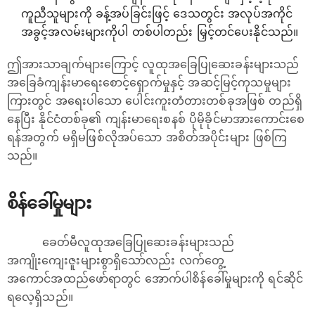
ကူညီသူများကို ခန့်အပ်ခြင်းဖြင့် ဒေသတွင်း အလုပ်အကိုင်
အခွင့်အလမ်းများကိုပါ တစ်ပါတည်း မြှင့်တင်ပေးနိုင်သည်။
ဤအားသာချက်များကြောင့် လူထုအခြေပြုဆေးခန်းများသည်
အခြေခံကျန်းမာရေးစောင့်ရှောက်မှုနှင့် အဆင့်မြင့်ကုသမှုများ
ကြားတွင် အရေးပါသော ပေါင်းကူးတံတားတစ်ခုအဖြစ် တည်ရှိ
နေပြီး နိုင်ငံတစ်ခု၏ ကျန်းမာရေးစနစ် ပိုမိုခိုင်မာအားကောင်းစေ
ရန်အတွက် မရှိမဖြစ်လိုအပ်သော အစိတ်အပိုင်းများ ဖြစ်ကြ
သည်။
စိန်ခေါ်မှုများ
ခေတ်မီလူထုအခြေပြုဆေးခန်းများသည်
အကျိုးကျေးဇူးများစွာရှိသော်လည်း လက်တွေ့
အကောင်အထည်ဖော်ရာတွင် အောက်ပါစိန်ခေါ်မှုများကို ရင်ဆိုင်
ရလေ့ရှိသည်။