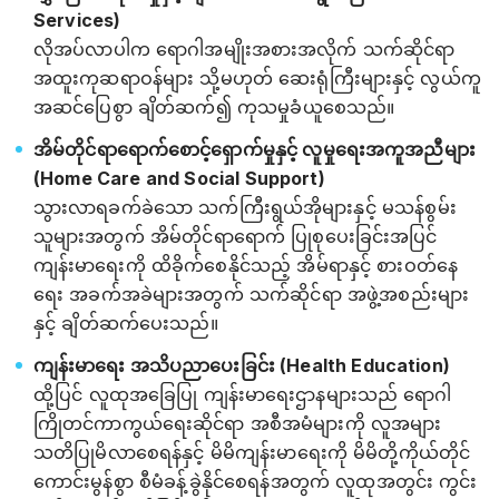
Services)
လိုအပ်လာပါက ရောဂါအမျိုးအစားအလိုက် သက်ဆိုင်ရာ
အထူးကုဆရာဝန်များ သို့မဟုတ် ဆေးရုံကြီးများနှင့် လွယ်ကူ
အဆင်ပြေစွာ ချိတ်ဆက်၍ ကုသမှုခံယူစေသည်။
အိမ်တိုင်ရာရောက်စောင့်ရှောက်မှုနှင့် လူမှုရေးအကူအညီများ
(Home Care and Social Support)
သွားလာရခက်ခဲသော သက်ကြီးရွယ်အိုများနှင့် မသန်စွမ်း
သူများအတွက် အိမ်တိုင်ရာရောက် ပြုစုပေးခြင်းအပြင်
ကျန်းမာရေးကို ထိခိုက်စေနိုင်သည့် အိမ်ရာနှင့် စားဝတ်နေ
ရေး အခက်အခဲများအတွက် သက်ဆိုင်ရာ အဖွဲ့အစည်းများ
နှင့် ချိတ်ဆက်ပေးသည်။
ကျန်းမာရေး အသိပညာပေးခြင်း (Health Education)
ထို့ပြင် လူထုအခြေပြု ကျန်းမာရေးဌာနများသည် ရောဂါ
ကြိုတင်ကာကွယ်ရေးဆိုင်ရာ အစီအမံများကို လူအများ
သတိပြုမိလာစေရန်နှင့် မိမိကျန်းမာရေးကို မိမိတို့ကိုယ်တိုင်
ကောင်းမွန်စွာ စီမံခန့်ခွဲနိုင်စေရန်အတွက် လူထုအတွင်း ကွင်း