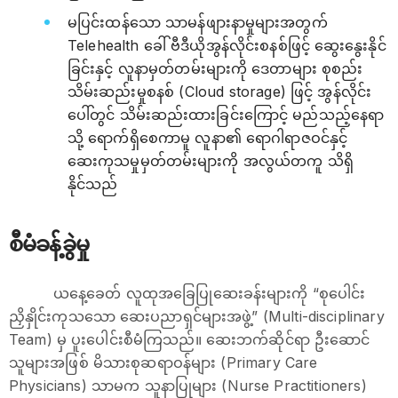
မပြင်းထန်သော သာမန်ဖျားနာမှုများအတွက်
Telehealth ခေါ် ဗီဒီယိုအွန်လိုင်းစနစ်ဖြင့် ဆွေးနွေးနိုင်
ခြင်းနှင့် လူနာမှတ်တမ်းများကို ‌ဒေတာများ စုစည်း
သိမ်းဆည်းမှုစနစ် (Cloud storage) ဖြင့် အွန်လိုင်း
ပေါ်တွင် သိမ်းဆည်းထားခြင်းကြောင့် မည်သည့်နေရာ
သို့ ရောက်ရှိစေကာမူ လူနာ၏ ရောဂါရာဇဝင်နှင့်
ဆေးကုသမှုမှတ်တမ်းများကို အလွယ်တကူ သိရှိ
နိုင်သည်
စီမံခန့်ခွဲမှု
ယနေ့ခေတ် လူထုအခြေပြုဆေးခန်းများကို “စုပေါင်း
ညှိနှိုင်းကုသသော ဆေးပညာရှင်များအဖွဲ့” (Multi-disciplinary
Team) မှ ပူးပေါင်းစီမံကြသည်။ ဆေးဘက်ဆိုင်ရာ ဦးဆောင်
သူများအဖြစ် မိသားစုဆရာဝန်များ (Primary Care
Physicians) သာမက သူနာပြုများ (Nurse Practitioners)