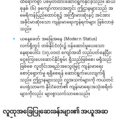
ထိရောက်စွာ ပစ်မှတ်ထားဆောင်ရွက်နိုင်ခဲ့သည်။ ဆယ်
စုနှစ် (၆) ခုကျော်ကာလအတွင်း ဤဌာနများသည် အ
မေရိကန်ပြည်ထောင်စု၌ အကြီးမားဆုံးနှင့် အင်အား
အခိုင်မာဆုံးသော ကျန်းမာရေးကွန်ရက်များ ဖြစ်လာခဲ့
သည်။
ယနေ့ခေတ် အခြေအနေ (Modern Status)
လက်ရှိတွင် တစ်နိုင်ငံလုံး၌ ဝန်ဆောင်မှုပေးသော
နေရာပေါင်း (၁၇,၀၀၀) ကျော်အထိ လည်ပတ်နေပြီး၊
ငွေကြေးပေးဆောင်နိုင်စွမ်း ရှိသည်ဖြစ်စေ၊ မရှိသည်
ဖြစ်စေ လူတိုင်းအရည်အသွေးမြင့် ကျန်းမာရေး
စောင့်ရှောက်မှု ရရှိစေရန် ဆောင်ရွက်ပေးလျက်ရှိ
သည်။ ဤဌာနများသည် လူ့အသက်များကို ကယ်တင်
ပေးရုံသာမက နိုင်ငံတော်၏ ကျန်းမာရေးအသုံးစရိတ်
များကိုလည်း များစွာသက်သာစေသည်။
လူထုအခြေပြုဆေးခန်းများ၏ အယူအဆ