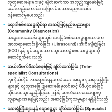
လူထုဆေးခန်းများနှင့် ချိတ်ဆက်ကာ အလှည့်ကျစနစ်ဖြင့်
သော်လည်းကောင်း၊ အမြဲတမ်းသော်လည်းကောင်း
ဝန်ဆောင်မှုပေးသည်။
ရောဂါစစ်ဆေးမှုဆိုင်ရာ အဆင့်မြင့်နည်းပညာများ
(Community Diagnostics)
အထူးကုဆေးခန်းများတွင် အခြေခံစစ်ဆေးမှုများသာမက
အာထရာဆောင်းရိုက်ခြင်း (Ultrasound)၊ အီးစီးဂျီဆွဲခြင်း
(ECG) နှင့် ရှုပ်ထွေးသော သွေးဓာတ်ခွဲစစ်ဆေးမှုများကို
ဆောင်ရွက်ပေးသည်
တယ်လီမက်ဒီဆင်စနစ်ဖြင့် ချိတ်ဆက်ခြင်း (Tele-
specialist Consultations)
လူကိုယ်တိုင် လာရောက်ရန်ခက်ခဲသော အထူးကုဆရာဝန်ကြီး
များနှင့် လူထုအခြေပြုဆေးခန်းမှတစ်ဆင့် ဗီဒီယိုစနစ်ဖြင့်
တိုင်ပင်ဆွေးနွေးနိုင်ခြင်းကြောင့် ဝေးလံသောဒေသများမှ
လူနာများအနေဖြင့်လည်း အဆင့်မြင့်ကုသမှုများ ရရှိနိုင်သည်
ဆေးရုံကြီးများနှင့် ချောမွေ့စွာ ချိတ်ဆက်ခြင်း (Specialist