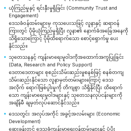
ယုံကြည်မှုနှင့် ရင်းနှီးမှုရှိခြင်း (Community Trust and
Engagement)
ဒေသခံဝန်ထမ်းများမှ ကုသပေးသဖြင့် လူနာနှင့် ဆရာဝန်
ကြားတွင် ပိုမိုယုံကြည်မှုရှိပြီး လူနာ၏ နောက်ခံအခြေအနေကို
သိရှိသောကြောင့် ပိုမိုထိရောက်သော စောင့်ရှောက်မှု ပေး
နိုင်သည်။
သုတေသနနှင့် ကျန်းမာရေးမူဝါဒကိုအထောက်အကူပြုခြင်း
(Data, Research and Policy Support)
ဒေတာ‌ဒေတာများ စုစည်းသိမ်းဆည်းမှုစနစ်ဖြင့် စနစ်တကျ
သိမ်းဆည်းနိုင်သော လူနာမှတ်တမ်းများကြောင့် ဒေသ
အလိုက် ရောဂါဖြစ်ပွါးမှုကို တိကျစွာ သိရှိနိုင်ပြီး ထိရောက်
သော ကျန်းမာရေးမူဝါဒများနှင့် သုတေသနလုပ်ငန်းများကို
အချိန်မီ ချမှတ်လုပ်ဆောင်နိုင်သည်။
ဒေသတွင်း အလုပ်အကိုင် အခွင့်အလမ်းများ (Economic
Development)
ဆေးခန်းတွင် ဒေသခံကျန်းမာရေးဝန်ထမ်းများနှင့် ပံ့ပိုး