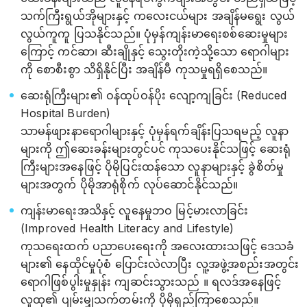
သက်ကြီးရွယ်အိုများနှင့် ကလေးငယ်များ အချိန်မရွေး လွယ်
လွယ်ကူကူ ပြသနိုင်သည်။ ပုံမှန်ကျန်းမာရေးစစ်ဆေးမှုများ
ကြောင့် ကင်ဆာ၊ ဆီးချိုနှင့် သွေးတိုးကဲ့သို့သော ရောဂါများ
ကို စောစီးစွာ သိရှိနိုင်ပြီး အချိန်မီ ကုသမှုရရှိစေသည်။
ဆေးရုံကြီးများ၏ ဝန်ထုပ်ဝန်ပိုး လျော့ကျခြင်း (Reduced
Hospital Burden)
သာမန်ဖျားနာရောဂါများနှင့် ပုံမှန်ရက်ချိန်းပြသရမည့် လူနာ
များကို ဤဆေးခန်းများတွင်ပင် ကုသပေးနိုင်သဖြင့် ဆေးရုံ
ကြီးများအနေဖြင့် ပိုမိုပြင်းထန်သော လူနာများနှင့် ခွဲစိတ်မှု
များအတွက် ပိုမိုအာရုံစိုက် လုပ်ဆောင်နိုင်သည်။
ကျန်းမာရေးအသိနှင့် လူနေမှုဘဝ မြင့်မားလာခြင်း
(Improved Health Literacy and Lifestyle)
ကုသရေးထက် ပညာပေးရေးကို အလေးထားသဖြင့် ဒေသခံ
များ၏ နေထိုင်မှုပုံစံ ပြောင်းလဲလာပြီး လူ့အဖွဲ့အစည်းအတွင်း
ရောဂါဖြစ်ပွါးမှုနှုန်း ကျဆင်းသွားသည် ။ ရလဒ်အနေဖြင့်
လူထု၏ ပျမ်းမျှသက်တမ်းကို ပိုမိုရှည်ကြာစေသည်။