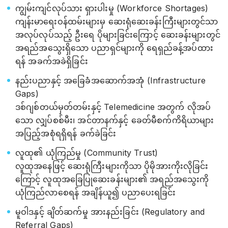
ကျွမ်းကျင်လုပ်သား ရှားပါးမှု (Workforce Shortages)
ကျန်းမာရေးဝန်ထမ်းများမှ ဆေးရုံဆေးခန်းကြီးများတွင်သာ
အလုပ်လုပ်သည့် ဦးရေ ပိုများခြင်းကြောင့် ဆေးခန်းများတွင်
အရည်အသွေးရှိသော ပညာရှင်များကို ရေရှည်ခန့်အပ်ထား
ရန် အခက်အခဲရှိခြင်း
နည်းပညာနှင့် အခြေခံအဆောက်အအုံ (Infrastructure
Gaps)
ဒစ်ဂျစ်တယ်မှတ်တမ်းနှင့် Telemedicine အတွက် လိုအပ်
သော လျှပ်စစ်မီး၊ အင်တာနက်နှင့် ခေတ်မီစက်ကိရိယာများ
အပြည့်အစုံရရှိရန် ခက်ခဲခြင်း
လူထု၏ ယုံကြည်မှု (Community Trust)
လူထုအနေဖြင့် ဆေးရုံကြီးများကိုသာ ပိုမိုအားကိုးလိုခြင်း
ကြောင့် လူထုအခြေပြုဆေးခန်းများ၏ အရည်အသွေးကို
ယုံကြည်လာစေရန် အချိန်ယူ၍ ပညာပေးရခြင်း
မူဝါဒနှင့် ချိတ်ဆက်မှု အားနည်းခြင်း (Regulatory and
Referral Gaps)