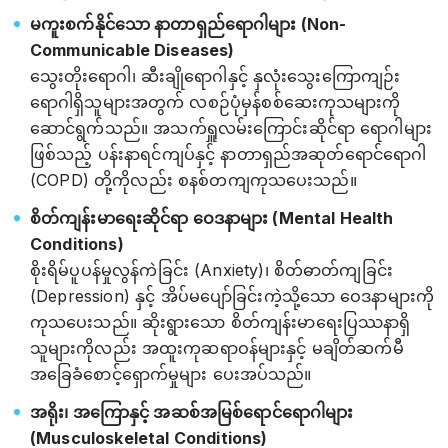
မကူးစက်နိုင်သော နာတာရှည်ရောဂါများ (Non-
Communicable Diseases)
သွေးတိုးရောဂါ၊ ဆီးချိုရောဂါနှင့် နှလုံးသွေးကြောကျဉ်း
ရောဂါရှိသူများအတွက် လစဉ်ပုံမှန်စစ်ဆေးကုသများကို
ဆောင်ရွက်သည်။ အသက်ရှူလမ်းကြောင်းဆိုင်ရာ ရောဂါများ
ဖြစ်သည့် ပန်းနာရင်ကျပ်နှင့် နာတာရှည်အဆုတ်ရောင်ရောဂါ
(COPD) တို့ကိုလည်း စနစ်တကျကုသပေးသည်။
စိတ်ကျန်းမာရေးဆိုင်ရာ ဝေဒနာများ (Mental Health
Conditions)
စိုးရိမ်ပူပန်မှုလွန်ကဲခြင်း (Anxiety)၊ စိတ်ဓာတ်ကျခြင်း
(Depression) နှင့် အိပ်မပျော်ခြင်းကဲ့သို့သော ဝေဒနာများကို
ကုသပေးသည်။ ဆိုးရွားသော စိတ်ကျန်းမာရေးပြဿနာရှိ
သူများကိုလည်း အထူးကုဆရာဝန်များနှင့် မချိတ်ဆက်မီ
အခြေခံစောင့်ရှောက်မှုများ ပေးအပ်သည်။
အရိုး၊ အကြောနှင့် အဆစ်အမြစ်ရောင်ရောဂါများ
(Musculoskeletal Conditions)