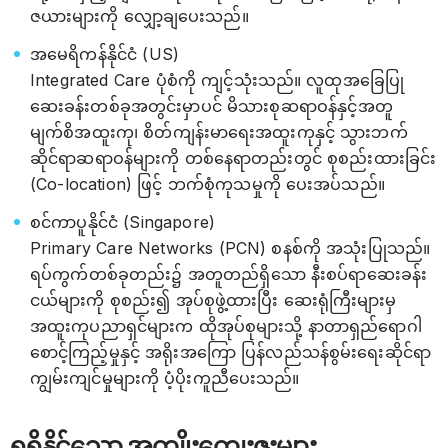
ဇယားများကို လျှော့ချပေးသည်။
အမေရိကန်နိုင်ငံ (US)
Integrated Care ပုံစံကို ကျင့်သုံးသည်။ လူထုအခြေပြု
ဆေးခန်းတစ်ခုအတွင်းမှာပင် မိသားစုဆရာဝန်နှင့်အတူ
မျက်စိအထူးကု၊ စိတ်ကျန်းမာရေးအထူးကုနှင့် သွားဘက်
ဆိုင်ရာဆရာဝန်များကို တစ်နေရာတည်းတွင် စုစည်းထားခြင်း
(Co-location) ဖြင့် ဘက်စုံကုသမှုကို ပေးအပ်သည်။
စင်ကာပူနိုင်ငံ (Singapore)
Primary Care Networks (PCN) စနစ်ကို အသုံးပြုသည်။
ရပ်ကွက်တစ်ခုတည်း၌ အတူတည်ရှိသော နီးစပ်ရာဆေးခန်း
ငယ်များကို စုစည်း၍ အုပ်စုဖွဲ့ထားပြီး ဆေးရုံကြီးများမှ
အထူးကုပညာရှင်များက ထိုအုပ်စုများသို့ နာတာရှည်ရောဂါ
စောင့်ကြည့်မှုနှင့် အရိုးအကြော ပြန်လည်သန်စွမ်းရေးဆိုင်ရာ
ကျွမ်းကျင်မှုများကို ပံ့ပိုးကူညီပေးသည်။
ရရှိနိုင်သော အကျိုးကျေးဇူးများ