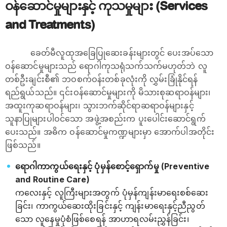
ဝန်ဆောင်မှုများနှင့် ကုသမှုများ (Services
and Treatments)
ခေတ်မီလူထုအခြေပြုဆေးခန်းများတွင် ပေးအပ်သော
ဝန်ဆောင်မှုများသည် ရောဂါကုသရုံသက်သက်မဟုတ်ဘဲ လူ
တစ်ဦးချင်းစီ၏ ဘဝစက်ဝန်းတစ်ခုလုံးကို လွှမ်းခြုံနိုင်ရန်
ရည်ရွယ်သည်။ ၎င်းဝန်ဆောင်မှုများကို မိသားစုဆရာဝန်များ၊
အထူးကုဆရာဝန်များ၊ သွားဘက်ဆိုင်ရာဆရာဝန်များနှင့်
သူနာပြုများပါဝင်သော အဖွဲ့အစည်းက ပူးပေါင်းဆောင်ရွက်
ပေးသည်။ အဓိက ဝန်ဆောင်မှုကဏ္ဍများမှာ အောက်ပါအတိုင်း
ဖြစ်သည်။
ရောဂါကာကွယ်ရေးနှင့် ပုံမှန်စောင့်ရှောက်မှု (Preventive
and Routine Care)
ကလေးနှင့် လူကြီးများအတွက် ပုံမှန်ကျန်းမာရေးစစ်ဆေး
ခြင်း၊ ကာကွယ်ဆေးထိုးခြင်းနှင့် ကျန်းမာရေးနှင့်ညီညွတ်
သော လူနေမှုပုံစံဖြစ်စေရန် အာဟာရလမ်းညွှန်ခြင်း၊