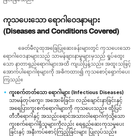
ကုသပေးသော ရောဂါဝေဒနာများ
(Diseases and Conditions Covered)
ခေတ်မီလူထုအခြေပြုဆေးခန်းများတွင် ကုသပေးသော
ရောဂါဝေဒနာများသည် သာမန်ဖျားနာမှုများမှသည် ရှုပ်ထွေး
သော နာတာရှည်ရောဂါများအထိ ကျယ်ပြန့်သည်။ အထူးသဖြင့်
အောက်ပါရောဂါစုများကို အဓိကထား၍ ကုသစောင့်ရှောက်ပေး
ကြသည်။
ကူးစက်တတ်သော ရောဂါများ (Infectious Diseases)
သာမန်တုပ်ကွေး၊ အအေးမိခြင်း၊ လည်ချောင်းနာခြင်းနှင့်
အရေပြားကူးစက်ရောဂါများကို ကုသပေးသည်။ ထို့ပြင်
တီဘီရောဂါနှင့် အသည်းရောင်အသားဝါရောဂါကဲ့သို့သော
ကူးစက်ရောဂါရှိသူများကိုလည်း ရေရှည်ဆေးကုသမှုပေး
ခြင်းနှင့် အနီးကပ်စောင့်ကြည့်ခြင်းများ ပြုလုပ်သည်။