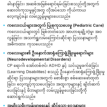
ခါးနာခြင်း၊ အဆစ်အမြစ်ရောင်ရမ်းခြင်းစသည်တို့အတွက်
ဆေးဝါးကုသမှုနှင့်အတူ လိုအပ်သော ကိုယ်ကာယ
လေ့ကျင့်ခန်း လမ်းညွှန်မှုများပေးသည်။
ကလေးငယ်များအတွက် ပြုစုကုသပေးမှု (Pediatric Care)
ကလေးငယ်များတွင် ဖြစ်တတ်သော အာဟာရချို့တဲ့မှု၊ အဝ
လွန်ခြင်း၊ အသက်ရှူလမ်းကြောင်းဆိုင်ရာ ပြဿနာများကို
အဓိကထား ကုသပေးသည်။
ကလေးများ၏ ဦးနှောက်အာရုံကြောဖွံ့ဖြိုးမှုရောဂါများ
(Neurodevelopmental Disorders)
CP ရောဂါ၊ အော်တစ်ဇင်၊ ADHD နှင့် သင်ယူမှုခက်ခဲခြင်း
(Learning Disabilities) စသည့် ဦးနှောက်အာရုံကြောဖွံ့ဖြိုးမှု
ဆိုင်ရာ ပြဿနာများအတွက် စောစီးစွာ စစ်ဆေးဖော်ထုတ်
ခြင်း၊ လေ့ကျင့်ကုသပေးခြင်း၊ အထူးကုများနှင့် ချိတ်ဆက်
ပေးခြင်းနှင့် မိဘများကို လမ်းညွှန်မှုပေးခြင်းတို့ကို
ဆောင်ရွက်သည်။
အမျိုးသမီးကျန်းမာရေးနှင့် ဆိုင်သော ဝေဒနာများ