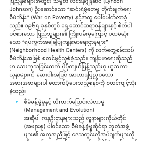
ပြည့်နှစ်များအတွင်း သမ္မတ လင်ဒန်ဂျွန်ဆင် (Lyndon
Johnson) ဦးဆောင်သော “ဆင်းရဲမွဲတေမှု တိုက်ဖျက်ရေး
စီမံကိန်း” (War on Poverty) နှင့်အတူ ပေါ်ပေါက်လာခဲ့
သည်။ ၁၉၆၅ ခုနှစ်တွင် ရှေ့ဆောင်ဆရာဝန်များနှင့် စိတ်ပါ
ဝင်စားသော ပြည်သူများ၏ ကြိုးပမ်းမှုကြောင့် ပထမဆုံး
သော “ရပ်ကွက်အခြေပြုကျန်းမာရေးဌာနများ”
(Neighborhood Health Centers) ကို လက်တွေ့စမ်းသပ်
စီမံကိန်းအဖြစ် စတင်ဖွင့်လှစ်ခဲ့သည်။ ကျန်းမာရေးဆိုသည်
မှာ ဆေးကုသခြင်းထက် ပိုမိုကျယ်ပြန့်သည်ဟု ယူဆကာ
လူနာများကို ဆေးဝါးအပြင် အာဟာရပြည့်ဝသော
အစားအစာများပါ ထောက်ပံ့ပေးသည့်စနစ်ကို စတင်ကျင့်သုံး
ခဲ့သည်။
စီမံခန့်ခွဲမှုနှင့် တိုးတက်ပြောင်းလဲလာမှု
(Management and Evolution)
အဆိုပါ ကနဦးဌာနများသည် လူနာများကိုယ်တိုင်
(အများစု) ပါဝင်သော စီမံခန့်ခွဲမှုဆိုင်ရာ ဘုတ်အဖွဲ့
များ၏ အကူအညီဖြင့် ဒေသတွင်းလိုအပ်ချက်များကို