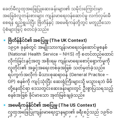
ခေတ်မီလူထုအခြေပြုဆေးခန်းများ၏ သမိုင်းကြောင်းမှာ
အခြေခံလူတန်းစားများ ကျန်းမာရေးဝန်ဆောင်မှု လက်လှမ်းမီ
စေရန် ရည်ရွယ်ပြီး ဗြိတိန်နှင့် အမေရိကန်တို့တွင် မတူညီသော
ပုံစံများဖြင့် စတင်ခဲ့သည်။
ဗြိတိန်နိုင်ငံ၏ အစပြုမှု (The UK Context)
၁၉၄၈ ခုနှစ်တွင် အမျိုးသားကျန်းမာရေးဝန်ဆောင်မှုစနစ်
(National Health Service – NHS) ကို စတင်တည်ထောင်
လိုက်ခြင်းနှင့်အတူ အစိုးရမှ ကျန်းမာရေးစောင့်ရှောက်မှုကို
လူတိုင်း၏ အခွင့်အရေးတစ်ခုအဖြစ် သတ်မှတ်ခဲ့သည်။
ရပ်ကွက်အလိုက် မိသားစုဆရာဝန် (General Practice –
GP) စနစ်ကို ကျင့်သုံးပြီး ဆေးရုံကြီးများသို့ မသွားရဘဲ မိမိ
တို့နေထိုင်ရာ ဒေသတွင်းဆေးခန်းများတွင် ဦးစွာပြသရသည့်
စနစ်အဖြစ် ခိုင်မာသော အုတ်မြစ်ချခဲ့သည်။
အမေရိကန်နိုင်ငံ၏ အစပြုမှု (The US Context)
လူထုအခြေပြုကျန်းမာရေးဌာနများ၏ ခရီးစဉ်သည် ၁၉၆၀