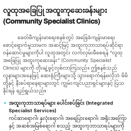
လူထုအခြေပြု အထူးကုဆေးခန်းများ
(Community Specialist Clinics)
ခေတ်မီကျန်းမာရေးစနစ်တွင် အခြေခံကျန်းမာရေး
စောင့်ရှောက်မှုသာမက အဆင့်မြင့် အထူးကုဘာသာရပ်ဆိုင်ရာ
ဝန်ဆောင်မှုများကိုပါ လူထုအတွင်း လက်လှမ်းမီစေရန် “လူထု
အခြေပြု အထူးကုဆေးခန်း” (Community Specialist
Clinics) များကို တိုးချဲ့ဖွင့်လှစ်လာကြသည်။ ဤစနစ်သည်
လူနာများအနေဖြင့် ဆေးရုံကြီးများသို့ သွားရောက်ရန်မလိုဘဲ မိမိ
တို့နှင့် နီးစပ်ရာနေရာများတွင် ကျွမ်းကျင်ပညာရှင်များနှင့် ပြသ
နိုင်ရန် ရည်ရွယ်သည်။
အထူးကုဘာသာရပ်များ ပေါင်းစပ်ခြင်း (Integrated
Specialist Services)
ကင်ဆာရောဂါ၊ နှလုံးရောဂါ၊ အရေပြားရောဂါ၊ အရိုးအကြော
နှင့် အဆစ်အမြစ်ရောဂါ စသည့် အထူးကုဘာသာရပ်များကို