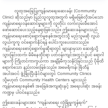
လူထုအခြေပြုကျန်းမာရေး​ဆေးခန်း (Community
Clinic) ဆိုသည်မှာ ပြည်သူလူထုအတွက် မရှိမဖြစ်လိုအပ်သော
ကျန်းမာရေးဝန်ဆောင်မှုများကို လူတိုင်း လက်လှမ်းမီအောင်
ဖော်ဆောင်ပေးသည့်နေရာဖြစ်သည်။ ဤဆေးခန်းများသည်
ကျန်းမာရေးစောင့်ရှောက်မှုစနစ်အတွင်းသို့ မည်သူမဆို လွယ်
လွယ်ကူကူ ဝင်ရောက်နိုင်ရန် ပေါင်းကူးပေးထားသည်။
ကျန်းမာရေးစောင့်ရှောက်မှုဆိုရာတွင် ဖျားနာမှသာ ဆေးရုံသို့
သွားခြင်းထက်၊ မိမိနေထိုင်ရာ ပတ်ဝန်းကျင်အတွင်း၌ပင် ရောဂါ
များကို ကြိုတင်ကာကွယ်ကာ အချိန်မီကုသနိုင်ခြင်းသည် ပိုမိုထိ
ရောက်သော နည်းလမ်းဖြစ်သည်။ အမေရိကန်၊ ဗြိတိန်
အပါအဝင် ဖွံ့ဖြိုးပြီးနိုင်ငံများတွင် Community Clinics
သို့မဟုတ် Community Health Centers များသည်
ကျန်းမာရေးစနစ်၏ အခြေခံအကျဆုံးနှင့် အရေးပါဆုံး အခန်း
ကဏ္ဍမှ ပါဝင်နေသည်။
ဤဆေးခန်းများအား “ကျန်းမာရေး လုံခြုံမှုကွန်ရက်”