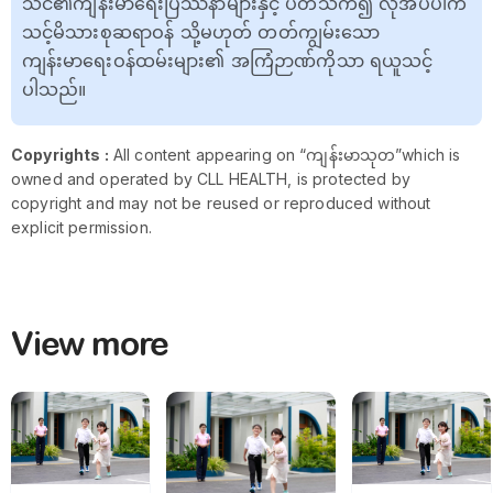
သင်၏ကျန်းမာရေးပြဿနာများနှင့် ပတ်သက်၍ လိုအပ်ပါက
သင့်မိသားစုဆရာဝန် သို့မဟုတ် တတ်ကျွမ်းသော
ကျန်းမာရေးဝန်ထမ်းများ၏ အကြံဉာဏ်ကိုသာ ရယူသင့်
ပါသည်။
Copyrights :
All content appearing on “ကျန်းမာသုတ”which is
owned and operated by CLL HEALTH, is protected by
copyright and may not be reused or reproduced without
explicit permission.
View more