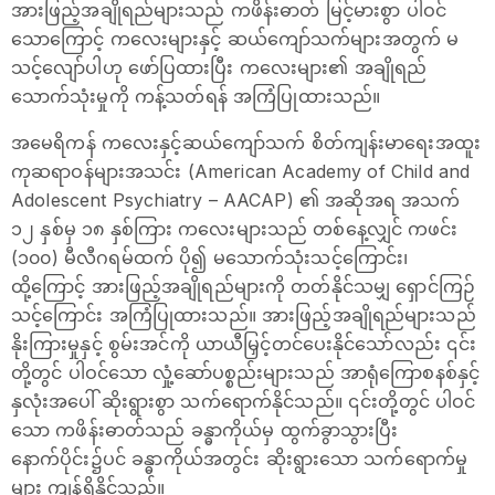
အားဖြည့်အချိုရည်များသည် ကဖိန်းဓာတ် မြင့်မားစွာ ပါဝင်
သောကြောင့် ကလေးများနှင့် ဆယ်ကျော်သက်များအတွက် မ
သင့်လျော်ပါဟု ဖော်ပြထားပြီး ကလေးများ၏ အချိုရည်
သောက်သုံးမှုကို ကန့်သတ်ရန် အကြံပြုထားသည်။
အမေရိကန် ကလေးနှင့်ဆယ်ကျော်သက် စိတ်ကျန်းမာရေးအထူး
ကုဆရာဝန်များအသင်း (American Academy of Child and
Adolescent Psychiatry – AACAP) ၏ အဆိုအရ အသက်
၁၂ နှစ်မှ ၁၈ နှစ်ကြား ကလေးများသည် တစ်နေ့လျှင် ကဖင်း
(၁၀၀) မီလီဂရမ်ထက် ပို၍ မသောက်သုံးသင့်ကြောင်း၊
ထို့ကြောင့် အားဖြည့်အချိုရည်များကို တတ်နိုင်သမျှ ရှောင်ကြဉ်
သင့်ကြောင်း အကြံပြုထားသည်။ အားဖြည့်အချိုရည်များသည်
နိုးကြားမှုနှင့် စွမ်းအင်ကို ယာယီမြှင့်တင်ပေးနိုင်သော်လည်း ၎င်း
တို့တွင် ပါဝင်သော လှုံ့ဆော်ပစ္စည်းများသည် အာရုံကြောစနစ်နှင့်
နှလုံးအပေါ် ဆိုးရွားစွာ သက်ရောက်နိုင်သည်။ ၎င်းတို့တွင် ပါဝင်
သော ကဖိန်းဓာတ်သည် ခန္ဓာကိုယ်မှ ထွက်ခွာသွားပြီး
နောက်ပိုင်း၌ပင် ခန္ဓာကိုယ်အတွင်း ဆိုးရွားသော သက်ရောက်မှု
များ ကျန်ရှိနိုင်သည်။