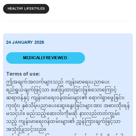
HEALTHY LIFESTYLES
24 JANUARY 2026
MEDICALLY REVIEWED:
Terms of use:
ဤအချက်အလက်များသည် ကျန်းမာရေးပညာပေး
ရည်ရွယ်ချက်ဖြင့်သာ ဖော်ပြထားခြင်းဖြစ်သောကြောင့်
ဆရာဝန်နှင့် ကျန်းမာရေးဝန်ထမ်းများ၏ ရောဂါရှာဖွေခြင်း၊
ကုထုံး၊ နှစ်သိမ့်ပညာပေးဆွေးနွေးခြင်းများအား အစားထိုးရန်
မသင့်ပါ။ မည်သည့်ဆေးဝါးကိုမဆို နားလည်တတ်ကျွမ်း
သည့် ကျန်းမာရေးဝန်ထမ်းများ၏ ညွှန်ကြားချက်ဖြင့်သာ
အသုံးပြုသင့်သည်။