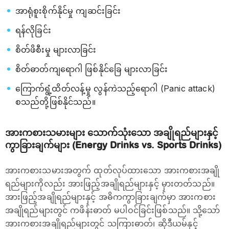
အာရုံစူးစိုက်နိုင်မှု ကျဆင်းခြင်း
ရန်လိုခြင်း
စိတ်ဖိစီးမှု များလာခြင်း
စိတ်ဓာတ်ကျရောဂါ ဖြစ်နိုင်ခြေ များလာခြင်း
ကြောက်ရွံ့ထိတ်လန့်မှု လွန်ကဲသည့်ရောဂါ (Panic attack)
စသည်တို့ဖြစ်နိုင်သည်။
အားကစားသမားများ သောက်သုံးသော အချိုရည်များနှင့်
ကွာခြားချက်များ (Energy Drinks vs. Sports Drinks)
အားကစားသမားအတွက် ထုတ်လုပ်ထားသော အားကစားအချို
ရည်များကိုလည်း အားဖြည့်အချိုရည်များနှင့် မှားတတ်သည်။
အားဖြည့်အချိုရည်များနှင့် အဓိကကွာခြားချက်မှာ အားကစား
အချိုရည်များတွင် ကဖိန်းဓာတ် မပါဝင်ခြင်းဖြစ်သည်။ သို့သော်
အားကစားအချိုရည်များတွင် သကြားဓာတ်၊ ဆိုဒီယမ်နှင့်