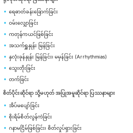
ရေဓာတ်ခန်းခြောက်ခြင်း
ဝမ်းလျှောခြင်း
ကတုန်ကယင်ဖြစ်ခြင်း
အသက်ရှူနှုန်း မြန်ခြင်း
နှလုံးခုန်နှုန်း မြန်ခြင်း၊ မမှန်ခြင်း (Arrhythmias)
သွေးတိုးခြင်း
တက်ခြင်း
စိတ်ပိုင်းဆိုင်ရာ သို့မဟုတ် အပြုအမူဆိုင်ရာ ပြဿနာများ
အိပ်မပျော်ခြင်း
စိုးရိမ်စိတ်လွန်ကဲခြင်း
ဂနာမငြိမ်ဖြစ်ခြင်း၊ စိတ်လှုပ်ရှားခြင်း