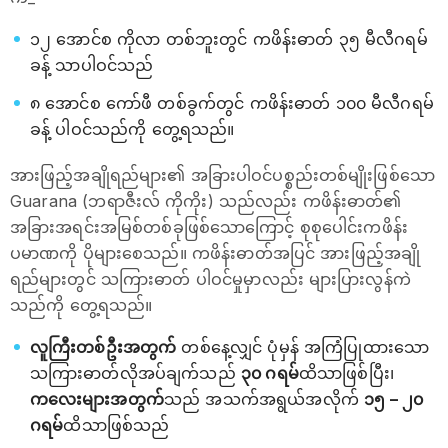
၁၂ အောင်စ ကိုလာ တစ်ဘူးတွင် ကဖိန်းဓာတ် ၃၅ မီလီဂရမ်
ခန့် သာပါဝင်သည်
၈ အောင်စ ကော်ဖီ တစ်ခွက်တွင် ကဖိန်းဓာတ် ၁၀၀ မီလီဂရမ်
ခန့် ပါဝင်သည်ကို တွေ့ရသည်။
အားဖြည့်အချိုရည်များ၏ အခြားပါဝင်ပစ္စည်းတစ်မျိုးဖြစ်သော
Guarana (ဘရာဇီးလ် ကိုကိုး) သည်လည်း ကဖိန်းဓာတ်၏
အခြားအရင်းအမြစ်တစ်ခုဖြစ်သောကြောင့် စုစုပေါင်းကဖိန်း
ပမာဏကို ပိုများစေသည်။ ကဖိန်းဓာတ်အပြင် အားဖြည့်အချို
ရည်များတွင် သကြားဓာတ် ပါဝင်မှုမှာလည်း များပြားလွန်ကဲ
သည်ကို တွေ့ရသည်။
လူကြီးတစ်ဦးအတွက်
တစ်နေ့လျှင် ပုံမှန် အကြံပြုထားသော
သကြားဓာတ်လိုအပ်ချက်သည်
၃၀ ဂရမ်
ထိသာဖြစ်ပြီး၊
ကလေးများအတွက်
သည် အသက်အရွယ်အလိုက်
၁၅ – ၂၀
ဂရမ်
ထိသာဖြစ်သည်