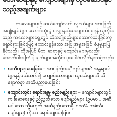
သည့်အချက်များ
ကလေးများနှင့် ဆယ်ကျော်သက် လူငယ်များ အားဖြည့်
အချိုရည်များ သောက်သုံးမှု လျှော့နည်းပပျောက်စေရန် လူတိုင်း
သည် ကလေးများရှေ့တွင် ထိုအချိုရည်များသောက်သုံးခြင်းကို
ရှောင်ရှားခြင်းဖြင့် ကောင်းမွန်သော အပြုအမူအဖြစ် စံနမူနာပြ
နိုင်သည်။ ထို့အပြင် မိဘ၊ ဆရာနှင့် ကျောင်းများမှလည်း
အောက်ပါအကြံပြုချက်များအတိုင်း ပူးပေါင်းလိုက်နာသင့်သည်။
အသိပညာပေးခြင်း
– အားဖြည့်အချိုရည်များ၏ အန္တရာယ်
များနှင့်ပတ်သက်၍ ကျောင်းသားများ၊ လူငယ်များကို ထိ
ရောက်စွာ အသိပညာပေးခြင်း
ကျောင်းတွင်း ရောင်းချမှု စည်းမျဉ်းများ
– ကျောင်းများတွင်
ကျန်းမာရေးနှင့် ညီညွတ်သော ဖျော်ရည်များ (ဥပမာ _ အဆီ
မပါသော သို့မဟုတ် အဆီနည်းသောနို့၊ ၁၀၀% သစ်သီး
ဖျော်ရည်) ကိုသာ ရောင်းချပေးခြင်း