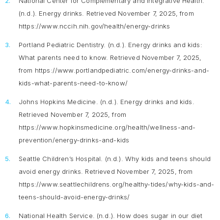
National Center for Complementary and Integrative Health.
(n.d.).
Energy drinks.
Retrieved November 7, 2025, from
https://www.nccih.nih.gov/health/energy-drinks
Portland Pediatric Dentistry. (n.d.).
Energy drinks and kids:
What parents need to know.
Retrieved November 7, 2025,
from https://www.portlandpediatric.com/energy-drinks-and-
kids-what-parents-need-to-know/
Johns Hopkins Medicine. (n.d.).
Energy drinks and kids
.
Retrieved November 7, 2025, from
https://www.hopkinsmedicine.org/health/wellness-and-
prevention/energy-drinks-and-kids
Seattle Children’s Hospital. (n.d.).
Why kids and teens should
avoid energy drinks
. Retrieved November 7, 2025, from
https://www.seattlechildrens.org/healthy-tides/why-kids-and-
teens-should-avoid-energy-drinks/
National Health Service. (n.d.).
How does sugar in our diet