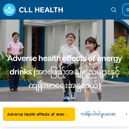
Adverse health effects of energy
drinks (အားဖြည့်အချိုရည်များနှင့်
ကျန်းမာရေးအန္တရာယ်)
ကဖိန်းပါဝင်မှုပမာဏ
က
Adverse health effects of energy drinks (အားဖြည့်အချိုရည်များနှင့် ကျန်းမာရေးအန္တရာယ်)