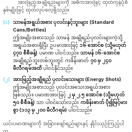
အားဖြည့်အချိုရည်များကို အဓိကအားဖြင့် ထုတ်ကုန်ပုံစံ
နှစ်မျိုးဖြင့် ထုတ်လုပ်လေ့ရှိသည်။
သာမန်အရွယ်အစား ပုလင်းနှင့်ဘူးများ (Standard
Cans/Bottles)
ဤအမျိုးအစားသည် သာမန် အချိုရည်ပုလင်းများကဲ့သို့
အရွယ်အစားရှိပြီး ဥပမာအားဖြင့်
၁၆ အောင်စ (သို့မဟုတ်
၄၇၀ စီစီခန့်)
ပမာဏ ပါဝင်သည်။
သာမန် ၁၆-အောင်စ
အချိုရည်ဘူးတစ်ဘူးတွင် ကဖိန်းဓာတ်
၇၀ မှ ၂၄၀
မီလီဂရမ်အထိ
ပါဝင်နိုင်သည်။
အားဖြည့်အချိုရည် ပုလင်းသေးများ (Energy Shots)
ဤအမျိုးအစားသည် ပုလင်းအသေးအရွယ်အစား
ဖြစ်သည်။ ပမာဏအားဖြင့်
၂ မှ ၂.၅ အောင်စ (သို့မဟုတ်
၅၀ စီစီခန့်)
သာ ပါဝင်သော်လည်း
ကဖိန်းဓာတ် ပို၍မြင့်မား
စွာ (၁၁၃ မှ ၂၀၀ မီလီဂရမ်)
ပါဝင်သည်။
ယင်းပမာဏများကို အခြားဖျော်ရည်များနှင့် နှိုင်းယှဉ်ကြည့်ပါ
က_