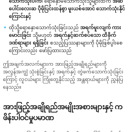
သောက်သုံးပါက
၊ ရောနှောမသောက်သုံးသူများထက်
အဆ
ပေါင်းလေးဆ ပိုမိုပြင်းထန်စွာ မူးယစ်အောင် သောက်သုံးနိုင်
ကြောင်းနှင့်
ထိုသို့ရောနှောသောက်သုံးခြင်းသည်
အရက်မူးလျက် ကား
မောင်းခြင်း
သို့မဟုတ်
အရက်နှင့်ဆက်စပ်သော ထိခိုက်
ဒဏ်ရာများ ရရှိခြင်း
စသည့်ပြဿနာများကို ပိုမိုဖြစ်ပွါးစေ
ကြောင်းလည်း ဖော်ပြထားသည်
ဤအချက်အလက်များက အားဖြည့်အချိုရည်များကို
အလွန်အကျွံ သုံးစွဲခြင်းနှင့် အရက်နှင့် တွဲဖက်သောက်သုံးခြင်း
ကြောင့် လူငယ်များ ကြုံတွေ့နိုင်သည့် အန္တရာယ်များကို ညွှန်ပြ
နေသည်။
အားဖြည့်အချိုရည်အမျိုးအစားများနှင့် က
ဖိန်းပါဝင်မှုပမာဏ