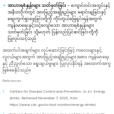
အာဟာရစံနှုန်းများ သတ်မှတ်ခြင်း
– ကျောင်းဝင်းအတွင်းနှင့်
အနီးတဝိုက်တွင် အားဖြည့်အချိုရည်များ ရောင်းချခြင်းနှင့်
စျေးကွက်ရှာဖွေခြင်းတို့ကို ကိုင်တွယ်ဖြေရှင်းရန်အတွက်
ကျန်းမာရေးနှင့်သင့်လျော်သော အာဟာရစံနှုန်းများ
သတ်မှတ်ခြင်း သို့မဟုတ် ပြန်လည်ပြင်ဆင်ခြင်းတို့ကို
ပြုလုပ်သင့်သည်
အထက်ပါအချက်များ လုပ်ဆောင်ခြင်းဖြင့် ကလေးများနှင့်
လူငယ်များအတွက် အားဖြည့်အချိုရည်များအစား ကျန်းမာရေး
နှင့် ညီညွတ်သော ရွေးချယ်မှုများ ပြုလုပ်နိုင်ရန် အထောက်အကူ
ဖြစ်စေနိုင်သည်။
References:
Centers for Disease Control and Prevention. (n.d.).
Energy
drinks
. Retrieved November 7, 2025, from
https://www.cdc.gov/school-nutrition/energy-drinks/