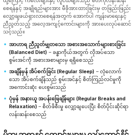
ထို့ကြောင့် ကလေးများနှင့် လူငယ်များသည် စိတ်ကိုလန်းဆန်း
စေရန်နှင့် အချိုရည်များအား မီခိုအားထားခြင်းမှ တဖြည်းဖြည်း
လျှော့ချဖယ်ရှားလာစေရန်အတွက် အောက်ပါ ကျန်းမာရေးနှင့်
ညီညွတ်သည့် အလေ့အကျင့်ကောင်းများကို အားပေးလုပ်ဆောင်
သင့်သည်။
အာဟာရ ညီညွတ်မျှတသော အစားအသောက်များစားခြင်း
(Balanced Diet)
– ခန္ဓာကိုယ်အတွက် လိုအပ်သော
စွမ်းအင်ကို အစားအစာများမှ ရရှိစေသည်
အချိန်မှန် အိပ်စက်ခြင်း (Regular Sleep)
– လုံလောက်
သော အိပ်စက်ချိန်သည် စွမ်းအင်နှင့် စိတ်ကြည်လင်မှုကို
အကောင်းဆုံး ပေးစွမ်းသည်
ပုံမှန် အနားယူ အပန်းဖြေချိန်များ (Regular Breaks and
Relaxation)
– စိတ်ဖိစီးမှု လျှော့ချပေးပြီး စိတ်ပိုင်းဆိုင်ရာ
လန်းဆန်းစေသည်
မိဘ၊ ဆရာနှင့် ကျောင်းများမှ လုပ်ဆောင်နိုင်