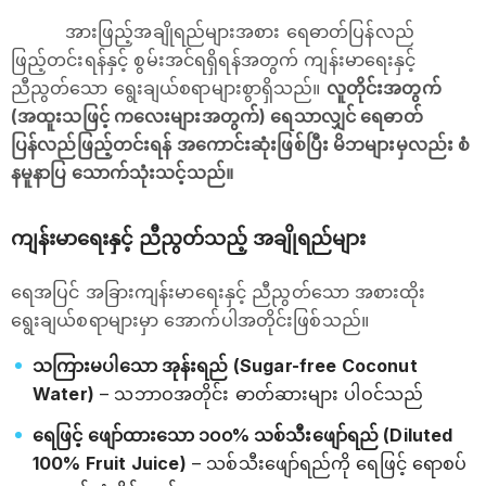
အားဖြည့်အချိုရည်များအစား ရေဓာတ်ပြန်လည်
ဖြည့်တင်းရန်နှင့် စွမ်းအင်ရရှိရန်အတွက် ကျန်းမာရေးနှင့်
ညီညွတ်သော ရွေးချယ်စရာများစွာရှိသည်။
လူတိုင်းအတွက်
(အထူးသဖြင့် ကလေးများအတွက်) ရေသာလျှင် ရေဓာတ်
ပြန်လည်ဖြည့်တင်းရန် အကောင်းဆုံးဖြစ်ပြီး မိဘများမှလည်း စံ
နမူနာပြ သောက်သုံးသင့်သည်။
ကျန်းမာရေးနှင့် ညီညွတ်သည့် အချိုရည်များ
ရေအပြင် အခြားကျန်းမာရေးနှင့် ညီညွတ်သော အစားထိုး
ရွေးချယ်စရာများမှာ အောက်ပါအတိုင်းဖြစ်သည်။
သကြားမပါသော အုန်းရည် (Sugar-free Coconut
Water)
– သဘာဝအတိုင်း ဓာတ်ဆားများ ပါဝင်သည်
ရေဖြင့် ဖျော်ထားသော ၁၀၀% သစ်သီးဖျော်ရည် (Diluted
100% Fruit Juice)
– သစ်သီးဖျော်ရည်ကို ရေဖြင့် ရောစပ်