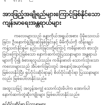
အားဖြည့်အချိုရည်များကြောင့်ဖြစ်နိုင်သော
ကျန်းမာရေးအန္တရာယ်များ
ကလေးများသည် ခန္ဓာကိုယ်အရွယ်အစား ပိုမိုသေးငယ်
ခြင်း၊ ဦးနှောက်ဖွံ့ဖြိုးဆဲဖြစ်ခြင်းနှင့် မိမိကိုယ်ကို ထိန်းချုပ်
ကန့်သတ်နိုင်စွမ်း နည်းပါးခြင်းတို့ကြောင့် ကဖိန်းဓာတ် စားသုံး
ခြင်းကြောင့်ဖြစ်သော နောက်ဆက်တွဲပြဿနာများ၊ အန္တရာယ်
များကို ပို၍ ခံစားရလွယ်သည်။ ကဖိန်းဓာတ် သောက်သုံးသော
ကလေးများသည် အိပ်စက်ခြင်းတွင် အနှောင့်အယှက်များ
ဖြစ်လာနိုင်ပြီး ရုပ်ပိုင်းဆိုင်ရာနှင့် စိတ်ပိုင်းဆိုင်ရာ ပြဿနာများ
လည်း ဖြစ်ပေါ်လာနိုင်သည်။
အထူးသဖြင့် အလွန်အကျွံ သောက်သုံးမိပါက အောက်ပါ
နောက်ဆက်တွဲဆိုးကျိုးများ ဖြစ်ပေါ်လာနိုင်သည်။
ရုပ်ပိုင်းဆိုင်ရာ ပြဿနာများ