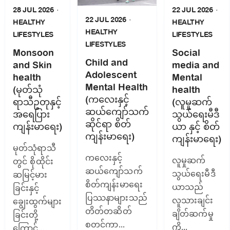
28 JUL 2026
22 JUL 2026
22 JUL 2026
HEALTHY
HEALTHY
HEALTHY
LIFESTYLES
LIFESTYLES
LIFESTYLES
Monsoon
Social
Child and
and Skin
media and
Adolescent
health
Mental
Mental Health
(မုတ်သုံ
health
(ကလေးနှင့်
ရာသီဥတုနှင့်
(လူမှုဆက်
ဆယ်ကျော်သက်
အရေပြား
သွယ်ရေးမီဒီ
ဆိုင်ရာ စိတ်
ကျန်းမာ‌ရေး)
ယာ နှင့် စိတ်
ကျန်းမာရေး)
ကျန်းမာရေး)
မုတ်သုံရာသီ
ကလေးနှင့်
လူမှုဆက်
တွင် စိုထိုင်း
ဆယ်ကျော်သက်
သွယ်ရေးမီဒီ
ဆမြင့်မား
စိတ်ကျန်းမာရေး
ယာသည်
ခြင်းနှင့်
ပြဿနာများသည်
လူသားချင်း
ချွေးထွက်များ
တိတ်တဆိတ်
ချိတ်ဆက်မှု
ခြင်းတို့
စတင်ကာ...
ကို...
ကြောင့်...