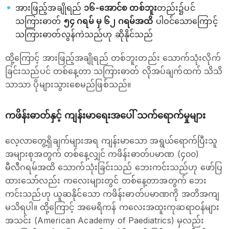
အားဖြည့်အချိုရည်
၁၆-အောင်စ တစ်ဘူး
တည်း၌ပင်
သကြားဓာတ်
၅၄ ဂရမ် မှ ၆၂ ဂရမ်အထိ
ပါဝင်သောကြောင့်
သကြားဓာတ်လွန်ကဲသည်ဟု ဆိုနိုင်သည်
ထို့ကြောင့် အားဖြည့်အချိုရည် တစ်ဘူးတည်း သောက်သုံးလိုက်
ခြင်းသည်ပင် တစ်နေ့တာ သကြားဓာတ် လိုအပ်ချက်ထက် သိသိ
သာသာ ပိုများသွားစေမည်ဖြစ်သည်။
ကဖိန်းဓာတ်နှင့် ကျန်းမာရေးအပေါ် သက်ရောက်မှုများ
လေ့လာတွေ့ရှိချက်များအရ ကျန်းမာသော အရွယ်ရောက်ပြီးသူ
အများစုအတွက် တစ်နေ့လျှင် ကဖိန်းဓာတ်ပမာဏ (၄၀၀)
မီလီဂရမ်အထိ သောက်သုံးခြင်းသည် ဘေးကင်းသည်ဟု ဖော်ပြ
ထားသော်လည်း ကလေးများတွင် တစ်နေ့တာအတွက် ဘေး
ကင်းသည်ဟု ယူဆနိုင်သော ကဖိန်းဓာတ်ပမာဏကို အတိအကျ
မသိရပါ။ ထို့ကြောင့် အမေရိကန် ကလေးအထူးကုဆရာဝန်များ
အသင်း (American Academy of Paediatrics) မှလည်း