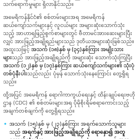
သက်ရောက်မှုများ ရှိလာနိုင်သည်။
အမေရိကန်နိုင်ငံ၏ စစ်တမ်းများအရ အမေရိကန်
ဆယ်ကျော်သက်များနှင့် လူငယ်များ အများဆုံးသောက်သုံး
သည့် အာဟာရဖြည့်စွက်စာများတွင် ဗီတာမင်အားဆေးများပြီး
လျှင် အားဖြည့်အချိုရည်များသည် ဒုတိယအများဆုံးဖြစ်သည်။
အထူးသဖြင့်
အသက် (၁၈)နှစ် မှ (၃၄)နှစ်ကြား အမျိုးသား
များ
သည် အားဖြည့်အချိုရည်ကို အများဆုံး သောက်သုံးကြပြီး
အသက် (၁၂)နှစ် မှ (၁၇)နှစ်ကြား ဆယ်ကျော်သက်များ၏ သုံးပုံ
တစ်ပုံနီးပါး
သည်လည်း ပုံမှန် သောက်သုံးနေကြောင်း တွေ့ရှိရ
သည်။
ထို့အပြင် အမေရိကန် ရောဂါကာကွယ်ရေးနှင့် ထိန်းချုပ်ရေးဗဟို
ဌာန (CDC) ၏ စစ်တမ်းများအရ ပိုမိုစိုးရိမ်စရာကောင်းသည့်
အချက်တစ်ချက်ကို တွေ့ရှိရသည်။
အသက် (၁၅)နှစ် မှ (၂၃)နှစ်ကြား အရက်သောက်သူများ
သည်
အရက်နှင့် အားဖြည့်အချိုရည်ကို ရောနှော၍ အတူ