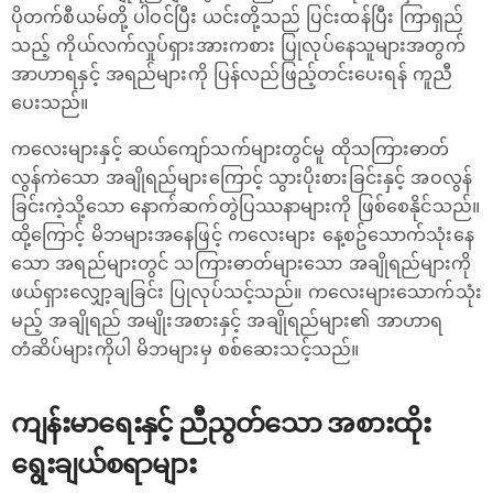
ပိုတက်စီယမ်တို့ ပါဝင်ပြီး ယင်းတို့သည် ပြင်းထန်ပြီး ကြာရှည်
သည့် ကိုယ်လက်လှုပ်ရှားအားကစား ပြုလုပ်နေသူများအတွက်
အာဟာရနှင့် အရည်များကို ပြန်လည်ဖြည့်တင်းပေးရန် ကူညီ
ပေးသည်။
ကလေးများနှင့် ဆယ်ကျော်သက်များတွင်မူ ထိုသကြားဓာတ်
လွန်ကဲသော အချိုရည်များကြောင့် သွားပိုးစားခြင်းနှင့် အဝလွန်
ခြင်းကဲ့သို့သော နောက်ဆက်တွဲပြဿနာများကို ဖြစ်စေနိုင်သည်။
ထို့ကြောင့် မိဘများအနေဖြင့် ကလေးများ နေ့စဥ်သောက်သုံးနေ
သော အရည်များတွင် သကြားဓာတ်များသော အချိုရည်များကို
ဖယ်ရှားလျှော့ချခြင်း ပြုလုပ်သင့်သည်။ ကလေးများသောက်သုံး
မည့် အချိုရည် အမျိုးအစားနှင့် အချိုရည်များ၏ အာဟာရ
တံဆိပ်များကိုပါ မိဘများမှ စစ်ဆေးသင့်သည်။
ကျန်းမာရေးနှင့် ညီညွတ်သော အစားထိုး
ရွေးချယ်စရာများ