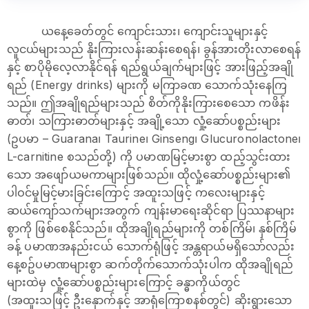
ယနေ့ခေတ်တွင် ကျောင်းသား၊ ကျောင်းသူများနှင့်
လူငယ်များသည် နိုးကြားလန်းဆန်းစေရန်၊ ခွန်အားတိုးလာစေရန်
နှင့် စာပိုမိုလေ့လာနိုင်ရန် ရည်ရွယ်ချက်များဖြင့် အားဖြည့်အချို
ရည် (Energy drinks) များကို မကြာခဏ သောက်သုံးနေကြ
သည်။ ဤအချိုရည်များသည် စိတ်ကိုနိုးကြားစေသော ကဖိန်း
ဓာတ်၊ သကြားဓာတ်များနှင့် အချို့သော လှုံ့ဆော်ပစ္စည်းများ
(ဥပမာ – Guarana၊ Taurine၊ Ginseng၊ Glucuronolactone၊
L-carnitine စသည်တို့) ကို ပမာဏမြင့်မားစွာ ထည့်သွင်းထား
သော အဖျော်ယမကာများဖြစ်သည်။ ထိုလှုံ့ဆော်ပစ္စည်းများ၏
ပါဝင်မှုမြင့်မားခြင်းကြောင့် အထူးသဖြင့် ကလေးများနှင့်
ဆယ်ကျော်သက်များအတွက် ကျန်းမာရေးဆိုင်ရာ ပြဿနာများ
စွာကို ဖြစ်စေနိုင်သည်။ ထိုအချိုရည်များကို တစ်ကြိမ်၊ နှစ်ကြိမ်
ခန့် ပမာဏအနည်းငယ် သောက်ရုံဖြင့် အန္တရာယ်မရှိသော်လည်း
နေ့စဥ်ပမာဏများစွာ ဆက်တိုက်သောက်သုံးပါက ထိုအချိုရည်
များထဲမှ လှုံ့ဆော်ပစ္စည်းများကြောင့် ခန္ဓာကိုယ်တွင်
(အထူးသဖြင့် ဦးနှောက်နှင့် အာရုံကြောစနစ်တွင်) ဆိုးရွားသော