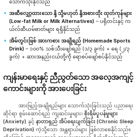
သောက်သုံးနိုင်သည်
အဆီလျှော့ထားသော နို့ သို့မဟုတ် နို့အစားထိုး ထုတ်ကုန်များ
(Low-fat Milk or Milk Alternatives)
– ပရိုတင်းနှင့် က
ယ်လ်ဆီယမ်ဓာတ်များ ရရှိနိုင်သည်
အိမ်တွင်းဖြစ် အားကစား အချိုရည် (Homemade Sports
Drink)
– ၁၀၀% သစ်သီးဖျော်ရည် (၁/၃ ခွက်) + ရေ (၂/၃
ခွက်) + ဆားအနည်းငယ်တို့ကို ရောစပ်ဖျော်စပ်နိုင်သည်
ကျန်းမာရေးနှင့် ညီညွတ်သော အလေ့အကျင့်
ကောင်းများကို အားပေးခြင်း
အားဖြည့်အချိုရည်များ သောက်သုံးခြင်းသည် ပညာရေး
ဆိုင်ရာ စွမ်းဆောင်ရည် ကျဆင်းမှုများ၊
စိုးရိမ်ပူပန်မှုများ
(Anxiety)
နှင့်
နာတာရှည် အိပ်ရေးပျက်ခြင်း (Chronic Sleep
Deprivation)
ကဲ့သို့သော အန္တရာယ်များ ဖြစ်လာစေနိုင်သည်။