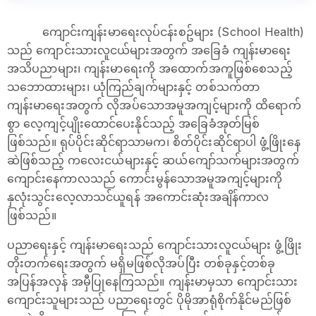
ကျောင်းကျန်းမာရေးလုပ်ငန်းစဥ်များ (School Health)
သည် ကျောင်းသားလူငယ်များအတွက် အခြေခံ ကျန်းမာရေး
အသိပညာများ၊ ကျန်းမာရေးကို အထောက်အကူဖြစ်စေသည့်
သဘောထားများ၊ ယုံကြည်ချက်များနှင့် တစ်သက်တာ
ကျန်းမာရေးအတွက် လိုအပ်သောအမူအကျင့်များကို ထိရောက်
စွာ လေ့ကျင့်ပျိုးထောင်ပေးနိုင်သည့် အခြေခံအုတ်မြစ်
ဖြစ်သည်။ ရုပ်ပိုင်းဆိုင်ရာသာမက၊ စိတ်ပိုင်းဆိုင်ရာပါ ဖွံ့ဖြိုးနေ
ဆဲဖြစ်သည့် ကလေးငယ်များနှင့် ဆယ်ကျော်သက်များအတွက်
ကျောင်းနေကာလသည် ကောင်းမွန်သောအမူအကျင့်များကို
နှလုံးသွင်းလေ့လာသင်ယူရန် အကောင်းဆုံးအချိန်ကာလ
ဖြစ်သည်။
ပညာရေးနှင့် ကျန်းမာရေးသည် ကျောင်းသားလူငယ်များ ဖွံ့ဖြိုး
တိုးတက်ရေးအတွက် မရှိမဖြစ်လိုအပ်ပြီး တစ်ခုနှင့်တစ်ခု
အပြန်အလှန် အမှီပြုနေကြသည်။ ကျန်းမာမှသာ ကျောင်းသား
ကျောင်းသူများသည် ပညာရေးတွင် ပိုမိုအာရုံစိုက်နိုင်မည်ဖြစ်