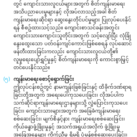
တွင် ကျောင်းသားလူငယ်များအတွက် စိတ်ကျန်းမာရေး
အသိပညာပေးမှုများနှင့် လိုအပ်လာသည့်အခါ စိတ်
ကျန်းမာရေးဆိုင်ရာ ဆွေးနွေးတိုင်ပင်မှုများ ပြုလုပ်ပေးနိုင်
ရန် စီစဥ်ထားသင့်သည်။ ကျောင်းစာသင်ခန်းအတွင်း
ကျောင်းသားကျောင်းသူတိုင်းအတွက် သင့်လျော်ပြီး လုံခြုံ
နွေးထွေးသော ပတ်ဝန်းကျင်ကောင်းဖြစ်စေရန် လုပ်ဆောင်
ဖန်တီးထားခြင်းကလည်း ကျောင်းသားလူငယ်တို့၏
လူမှု‌ရေးပျော်ရွှင်မှုနှင့် စိတ်ကျန်းမာရေးကို ကောင်းစွာမြှင့်
တင်ပေးနိုင်သည်။
ကျန်းမာရေးစောင့်‌‌ရှောက်ခြင်း
ဤလုပ်ငန်းစဥ်တွင် နာမကျန်းဖြစ်ခြင်းနှင့် ထိခိုက်ဒဏ်ရာရ
ခြင်းတို့အတွက် အရေးပေါ်ကုသ‌ပေးခြင်း၊ လိုအပ်ပါက
သက်ဆိုင်ရာကျန်းမာရေးဌာနများသို့ လွှဲပြောင်းကုသပေး
ခြင်း၊ ကျောင်းသားများအတွက် အခြေခံကျန်းမာရေး
စစ်ဆေးခြင်း၊ မျက်စိနှင့်နား ကျန်းမာရေးစစ်ဆေးခြင်း၊
ကိုယ်ခန္ဓာဖွံ့ဖြိုးမှုနှင့် အသက်အရွယ်အလိုက် ဖွံ့ဖြိုးမှု
အခြေအနေများ ကိုက်ညီမှု ရှိမရှိ ပုံမှန်စစ်ဆေးပေးခြင်း၊