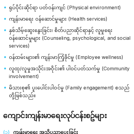
ရုပ်ပိုင်းဆိုင်ရာ ပတ်ဝန်းကျင် (Physical environment)
ကျန်းမာရေး ဝန်ဆောင်မှုများ (Health services)
နှစ်သိမ့်ဆွေးနွေးခြင်း၊ စိတ်ပညာဆိုင်ရာနှင့် လူမှုရေး
ဝန်ဆောင်မှုများ (Counseling, psychological, and social
services)
ဝန်ထမ်းများ၏ ကျန်းမာကြံ့ခိုင်မှု (Employee wellness)
လူထု/လူမှုအသိုင်းအဝိုင်း၏ ပါဝင်ပတ်သက်မှု (Community
involvement)
မိသားစု၏ ပူးပေါင်းပါဝင်မှု (Family engagement) စသည်
တို့ဖြစ်သည်။
ကျောင်းကျန်းမာရေးလုပ်ငန်းစဥ်များ
ကျန်းမာရေး အသိပညာပေးခြင်း