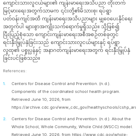
ကျောင်းသားလူငယ်များ၏ ကျန်းမာရေးအသိပညာ တိုးတက်
မြင့်မားရေးအတွက်သာမက ၎င်းတို့၏မိသားစု၊ ရပ်ရွာ
ပတ်ဝန်းကျင်အထိ ကျန်းမာရေးအသိပညာများ မျှဝေပေးနိုင်ရေး
အတွက်ပါ များစွာအကျိုးသက်ရောက်မှုရှိသည်။ သို့ဖြစ်၍
ပြီးပြည့်စုံသော ကျောင်းကျန်းမာရေးအစီအစဉ်တစ်ခုတွင်
ရင်းနှီးမြှုပ်နှံခြင်းသည် ကျောင်းသားလူငယ်များနှင့် ရပ်ရွာ
လူထု၏ ပစ္စုပ္ပန်နှင့် အနာဂတ်ကျန်းမာရေးအတွက် ရင်းနှီးမြှုပ်နှံ
ခြင်းပင်ဖြစ်သည်။
References:
Centers for Disease Control and Prevention. (n.d.).
Components of the coordinated school health program
.
Retrieved June 10, 2026, from
https://archive.cdc.gov/www_cdc_gov/healthyschools/cshp_a
Centers for Disease Control and Prevention. (n.d.).
About the
Whole School, Whole Community, Whole Child (WSCC) model
.
Retrieved June 10, 2026, from https://www.cdc.gov/whole-