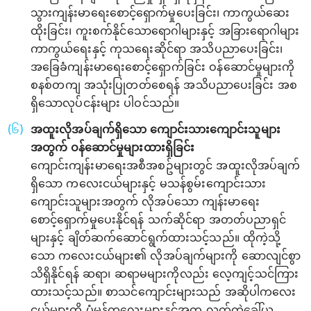
သွားကျန်းမာရေးစောင့်ရှောက်မှုပေးခြင်း၊ ကာကွယ်ဆေး
ထိုးခြင်း၊ ကူးစက်နိုင်သောရောဂါများနှင့် အခြားရောဂါများ
ကာကွယ်ရေးနှင့် ကုသရေးဆိုင်ရာ အသိပညာပေးခြင်း၊
အခြေခံကျန်းမာရေးစောင့်‌ရှောက်ခြင်း ဝန်ဆောင်မှုများကို
စနစ်တကျ အသုံးပြုတတ်စေရန် အသိပညာပေးခြင်း အစ
ရှိသောလုပ်ငန်းများ ပါဝင်သည်။
အထူးလိုအပ်ချက်ရှိသော ကျောင်းသားကျောင်းသူများ
အတွက် ဝန်ဆောင်မှုများထားရှိခြင်း
ကျောင်းကျန်းမာရေးအစီအစဥ်များတွင် အထူးလိုအပ်ချက်
ရှိသော ကလေးငယ်များနှင့် မသန်စွမ်းကျောင်းသား
ကျောင်းသူများအတွက် လိုအပ်သော ကျန်းမာရေး
စောင့်ရှောက်မှုပေးနိုင်ရန် သက်ဆိုင်ရာ အတတ်ပညာရှင်
များနှင့် ချိတ်ဆက်ဆောင်ရွက်ထားသင့်သည်။ ထိုကဲ့သို့
သော ကလေးငယ်များ၏ လိုအပ်ချက်များကို ဆောလျင်စွာ
သိရှိနိုင်ရန် ဆရာ၊ ဆရာမများကိုလည်း လေ့ကျင့်သင်ကြား
ထားသင့်သည်။ စာသင်ကျောင်းများသည် အဆိုပါကလေး
ငယ်များကို ပုံမှန်ကလေးများနှင့်အတူ လက်တွဲခေါ်ယူ