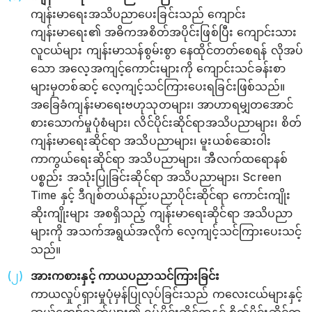
ကျန်းမာရေးအသိပညာပေးခြင်းသည် ကျောင်း
ကျန်းမာရေး၏ အဓိကအစိတ်အပိုင်းဖြစ်ပြီး ကျောင်းသား
လူငယ်များ ကျန်းမာသန်စွမ်းစွာ နေထိုင်တတ်စေရန် လိုအပ်
သော အလေ့အကျင့်ကောင်းများကို ကျောင်းသင်ခန်းစာ
များမှတစ်ဆင့် လေ့ကျင့်သင်ကြားပေးရခြင်းဖြစ်သည်။
အခြေခံကျန်းမာရေးဗဟုသုတများ၊ အာဟာရမျှတအောင်
စားသောက်မှုပုံစံများ၊ လိင်ပိုင်းဆိုင်ရာအသိပညာများ၊ စိတ်
ကျန်းမာရေးဆိုင်ရာ အသိပညာများ၊ မူးယစ်ဆေးဝါး
ကာကွယ်ရေးဆိုင်ရာ အသိပညာများ၊ အီလက်ထရောနစ်
ပစ္စည်း အသုံးပြုခြင်းဆိုင်ရာ အသိပညာများ၊ Screen
Time နှင့် ဒီဂျစ်တယ်နည်းပညာပိုင်းဆိုင်ရာ ကောင်းကျိုး
ဆိုးကျိုးများ အစရှိသည့် ကျန်းမာရေးဆိုင်ရာ အသိပညာ
များကို အသက်အရွယ်အလိုက် လေ့ကျင့်သင်ကြားပေးသင့်
သည်။
အားကစားနှင့် ကာယပညာသင်ကြားခြင်း
ကာယလှုပ်ရှားမှုပုံမှန်ပြုလုပ်ခြင်းသည် ကလေးငယ်များနှင့်