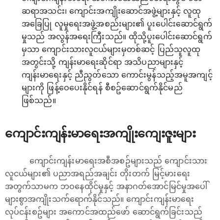
ဆရာအသင်း၊ ကျောင်းအကျိုးဆောင်အဖွဲ့များနှင့် လူထု
အခြေပြု လူမှု‌ရေးအဖွဲ့အစည်းများ၏ ပူးပေါင်းဆောင်ရွက်
မှုသည် အလွန်အရေးကြီးသည်။ ထိုသို့ပူးပေါင်းဆောင်ရွက်
မှသာ ကျောင်းသားလူငယ်များမှတစ်ဆင့် ပြည်သူလူထု
အတွင်းသို့ ကျန်းမာရေးဆိုင်ရာ အသိပညာများနှင့်
ကျန်းမာ‌ရေးနှင့် ညီညွတ်သော ကောင်းမွန်သည့်အမူအကျင့်
များကို ဖြန့်ဝေပေးနိုင်ရန်‌ စီစဥ်ဆောင်ရွက်နိုင်မည်
ဖြစ်သည်။
ကျောင်းကျန်းမာရေးအကျိုးကျေးဇူးများ
ကျောင်းကျန်းမာရေးအစီအစဥ်များသည် ကျောင်းသား
လူငယ်များ၏ ပညာအရည်အချင်း တိုးတက် မြင့်မားရေး
အတွက်သာမက ဘဝနေထိုင်မှုနှင့် အနာဂတ်အောင်မြင်မှုအပေါ်
များစွာအကျိုးသက်ရောက်နိုင်သည်။ ကျောင်းကျန်းမာရေး
လုပ်ငန်းစဥ်များ အကောင်အထည်ဖော် ဆောင်ရွက်ခြင်းသည်