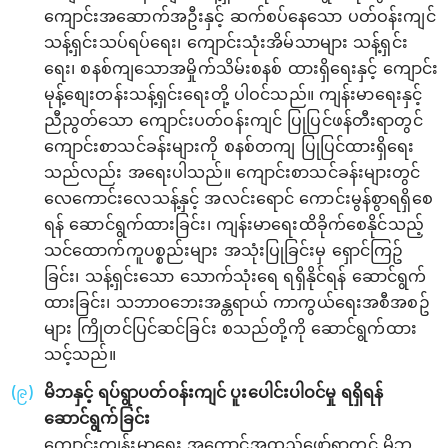
ကျောင်းအဆောက်အဦးနှင့် ဆက်စပ်နေသော ပတ်ဝန်းကျင်
သန့်ရှင်းသပ်ရပ်ရေး၊ ကျောင်းသုံးအိမ်သာများ သန့်ရှင်း
ရေး၊ စနစ်ကျသောအမှိုက်သိမ်းစနစ် ထားရှိရေးနှင့် ကျောင်း
မုန့်စျေးတန်းသန့်ရှင်းရေးတို့ ပါဝင်သည်။ ကျန်းမာရေးနှင့်
ညီညွတ်သော ကျောင်းပတ်ဝန်းကျင် ပြုပြင်ဖန်တီးရာတွင်
ကျောင်းစာသင်ခန်းများကို စနစ်တကျ ပြုပြင်ထားရှိရေး
သည်လည်း အရေးပါသည်။ ကျောင်းစာသင်ခန်းများတွင်
လေကောင်းလေသန့်နှင့် အလင်းရောင် ကောင်းမွန်စွာရရှိစေ
ရန် ဆောင်ရွက်ထားခြင်း၊ ကျန်းမာရေးထိခိုက်စေနိုင်သည့်
သင်ထောက်ကူပစ္စည်းများ အသုံးပြုခြင်းမှ ရှောင်ကြဥ်
ခြင်း၊ သန့်ရှင်းသော‌ သောက်သုံးရေ ရရှိနိုင်ရန် ဆောင်ရွက်
ထားခြင်း၊ သဘာဝဘေးအန္တရာယ် ကာကွယ်ရေးအစီအစဥ်
များ ကြိုတင်ပြင်ဆင်ခြင်း စသည်တို့ကို ဆောင်ရွက်ထား
သင့်သည်။
မိဘနှင့် ရပ်ရွာပတ်ဝန်းကျင် ပူးပေါင်းပါဝင်မှု ရရှိရန်
ဆောင်ရွက်ခြင်း
ကျောင်းကျန်းမာရေး အကောင်အထည်ဖော်ရာတွင် မိဘ