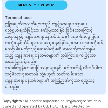
MEDICALLY REVIEWED:
Terms of use:
ဤအချက်အလက်များသည် ကျန်းမာရေးပညာပေး
ရည်ရွယ်ချက်ဖြင့်သာ ဖော်ပြထားခြင်းဖြစ်သောကြောင့်
ဆရာဝန်နှင့် ကျန်းမာရေးဝန်ထမ်းများ၏ ရောဂါရှာဖွေခြင်း၊
ကုထုံး၊ နှစ်သိမ့်ပညာပေးဆွေးနွေးခြင်းများအား အစားထိုးရန်
မသင့်ပါ။ မည်သည့်ဆေးဝါးကိုမဆို နားလည်တတ်ကျွမ်း
သည့် ကျန်းမာရေးဝန်ထမ်းများ၏ ညွှန်ကြားချက်ဖြင့်သာ
အသုံးပြုသင့်သည်။
သင်၏ကျန်းမာရေးပြဿနာများနှင့် ပတ်သက်၍ လိုအပ်ပါက
သင့်မိသားစုဆရာဝန် သို့မဟုတ် တတ်ကျွမ်းသော
ကျန်းမာရေးဝန်ထမ်းများ၏ အကြံဉာဏ်ကိုသာ ရယူသင့်
ပါသည်။
Copyrights :
All content appearing on “ကျန်းမာသုတ”which is
owned and operated by CLL HEALTH, is protected by