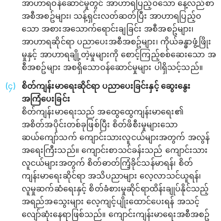
အာဟာရဝန်ဆောင်မှုတွင် အာဟာရပြည့်ဝသော နေ့လည်စာ
အစီအစဥ်များ၊ သန့်ရှင်းလတ်ဆတ်ပြီး အာဟာရပြည့်ဝ
သော အစားအသောက်ရောင်းချခြင်း အစီအစဥ်များ၊
အာဟာရဆိုင်ရာ ပညာပေးအစီအစဥ်များ၊ ကိုယ်ခန္ဓာဖွံ့ဖြိုး
မှုနှင့် အာပာာရချို့တဲ့မှုများကို စောင့်ကြည့်စစ်ဆေးသော အ
စီအစဥ်များ အစရှိသောဝန်ဆောင်မှုများ ပါရှိသင့်သည်။
စိတ်ကျန်းမာရေးဆိုင်ရာ ပညာပေးခြင်းနှင့် ဆွေးနွေး
အကြံပေးခြင်း
စိတ်ကျန်းမာရေးသည် အထွေထွေကျန်းမာရေး၏
အစိတ်အပိုင်းတစ်ခုဖြစ်ပြီး စိတ်ဖိစီးမှုများသော
ဆယ်ကျော်သက် ကျောင်းသားလူငယ်များအတွက် အလွန်
အရေးကြီးသည်။ ကျောင်းစာသင်ခန်းသည် ကျောင်းသား
လူငယ်များအတွက် စိတ်ဓာတ်ကြံ့ခိုင်သန်မာရန်၊ စိတ်
ကျန်းမာရေးဆိုင်ရာ အသိပညာများ လေ့လာသင်ယူရန်၊
လူမှုဆက်ဆံရေးနှင့် စိတ်ခံစားမှုဆိုင်ရာထိန်းချုပ်နိုင်သည့်
အရည်အသွေးများ လေ့ကျင့်ပျိုးထောင်ပေးရန် အသင့်
လျော်ဆုံးနေရာဖြစ်သည်။ ကျောင်းကျန်းမာရေးအစီအစဥ်