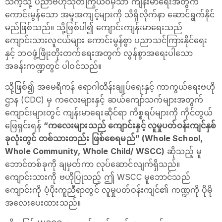
သကဲ့သို့ ပညာဗဟုသုတကြွယ်ဝမှသာ ကျန်းမာရေးအတွက်
ကောင်းမွန်သော အမူအကျင့်များကို သိရှိလိုက်နာ ဆောင်ရွက်နိုင်
မည်ဖြစ်သည်။ ‌သို့ဖြစ်ပါ၍ ကျောင်းကျန်းမာရေးသည်
ကျောင်းသားလူငယ်များ ကောင်းမွန်စွာ ပညာသင်ကြားနိုင်ရေး
နှင့် ဘဝဖွံ့ဖြိုးတိုးတက်‌ရေးအတွက် လွန်စွာအရေးပါသော
အခန်းကဏ္ဍတွင် ပါဝင်သည်။
သို့ဖြစ်၍ အမေရိကန် ရောဂါထိန်းချုပ်ရေးနှင့် ကာကွယ်ရေးဗဟို
ဌာန (CDC) မှ ကလေးများနှင့် ဆယ်ကျော်သက်များအတွက်
ကျောင်းများတွင် ကျန်းမာရေးဆိုင်ရာ ကိစ္စရပ်များကို ကိုင်တွယ်
ဖြေရှင်းရန်
“ကလေးများသည် ကျောင်းနှင့် လူမှုပတ်ဝန်းကျင်နှစ်
ခုလုံးတွင် တစ်သားတည်း ဖြစ်စေရမည်” (Whole School,
Whole Community, Whole Child/ WSCC)
ဆိုသည့် မူ
ဘောင်တစ်ခုကို ချမှတ်ကာ လုပ်ဆောင်လျက်ရှိသည်။
ကျောင်းသားကို ဗဟိုပြုသည့် ဤ WSCC မူဘောင်သည်
ကျောင်းကို ပံ့ပိုးကူညီရာတွင် လူမှုပတ်ဝန်းကျင်၏ ကဏ္ဍကို ပိုမို
အလေးပေးထားသည်။