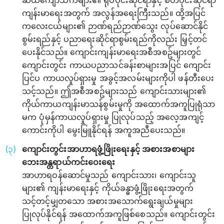
ဆယ်ကျော်သက်များ၏ ရုပ်ပိုင်းဆိုင်ရာနှင့် စိတ်ပိုင်းဆိုင်ရာ
ကျန်းမာရေးအတွက် အလွန်အရေးကြီးသည်။ ထို့အပြင်
ကလေးငယ်များ၏ ဉာဏ်ရည်ဉာဏ်သွေး လုပ်ဆောင်နိုင်
စွမ်းရည်နှင့် ပညာရေးဆိုင်ရာစွမ်းရည်ကိုလည်း မြှင့်တင်
ပေးနိုင်‌သည်။ ကျောင်းကျန်းမာရေးအစီအစဥ်များတွင်
ကျောင်းတွင်း ကာယပညာသင်ခန်းစာများအပြင် ကျောင်း
ပြင်ပ ကာယလှုပ်ရှားမှု အခွင့်အလမ်းများကိုပါ ဖန်တီးပေး
သင့်သည်။ ဤအစီအစဥ်များသည် ကျောင်းသားများ၏
ကိုယ်ကာယကျန်းမာသန်စွမ်းမှုကို အထောက်အကူပြုရုံသာ
မက ပုံမှန်ကာယလှုပ်ရှားမှု ပြုလုပ်သည့် အလေ့အကျင့်
ကောင်းကိုပါ မွေးမြူနိုင်ရန် အကူအညီပေးသည်။
ကျောင်းတွင်းအာဟာရဖွံ့ဖြိုးရေးနှင့် အစားအစာများ
ဘေးအန္တရာယ်ကင်းဝေးရေး‌
အာဟာရဝန်ဆောင်မှုသည် ကျောင်းသား၊ ကျောင်းသူ
များ၏ ကျန်းမာရေးနှင့် ကိုယ်ခန္ဓာဖွံ့ဖြိုး‌ရေးအတွက်
သင့်တင့်မျှတသော အစားအသောက်ရွေးချယ်မှုများ
ပြုလုပ်နိုင်ရန် အထောက်အကူဖြစ်စေသည်။ ကျောင်းတွင်း