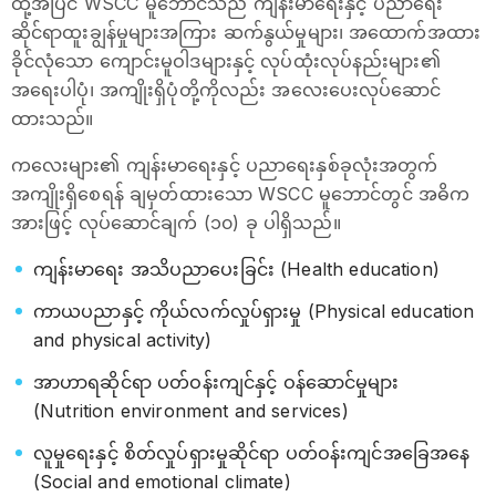
ထို့အပြင် WSCC မူဘောင်သည် ကျန်းမာရေးနှင့် ပညာရေး
ဆိုင်ရာထူးချွန်မှုများအကြား ဆက်နွယ်မှုများ၊ အထောက်အထား
ခိုင်လုံသော ကျောင်းမူဝါဒများနှင့် လုပ်ထုံးလုပ်နည်းများ၏
အရေးပါပုံ၊ အကျိုးရှိပုံတို့ကိုလည်း အလေးပေးလုပ်ဆောင်
ထားသည်။
ကလေးများ၏ ကျန်းမာရေးနှင့် ပညာရေးနှစ်ခုလုံးအတွက်
အကျိုးရှိစေရန် ချမှတ်ထားသော WSCC မူဘောင်တွင် အဓိက
အားဖြင့် လုပ်ဆောင်ချက် (၁၀) ခု ပါရှိသည်။
ကျန်းမာရေး အသိပညာပေးခြင်း (Health education)
ကာယပညာနှင့် ကိုယ်လက်လှုပ်ရှားမှု (Physical education
and physical activity)
အာဟာရဆိုင်ရာ ပတ်ဝန်းကျင်နှင့် ဝန်ဆောင်မှုများ
(Nutrition environment and services)
လူမှုရေးနှင့် စိတ်လှုပ်ရှားမှုဆိုင်ရာ ပတ်ဝန်းကျင်အခြေအနေ
(Social and emotional climate)