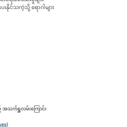
ေးနိုင်သကဲ့သို့ ရောဂါများ
ည့် အသက်ရှူလမ်းကြောင်း
ses
)