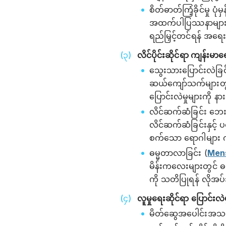
စိတ်ဓာတ်ကြံ့ခိုင်မှု ပ
အထက်ပါပြဿနာများ လျေ
ရည်မြှင့်တင်ရန် အရေ
လိင်ပိုင်းဆိုင်ရာ ကျန်းမာရ
သွေးသားပြောင်းလဲခြင်းနှင့
ဆယ်ကျော်သက်များတွင် လ
ပြောင်းလဲမှုများကို
လိင်ဆက်ဆံခြင်း ဘေ
လိင်ဆက်ဆံခြင်းနှင့် 
စက်သော ရောဂါများ 
ဓမ္မတာလာခြင်း (
Men
မိန်းကလေးများတွင် ဓ
ကို သတိပြုရန် လိုအ
လူမှုရေးဆိုင်ရာ ပြောင်းလဲဖွံ
မိတ်ဆွေအပေါင်းအသင်းမျ