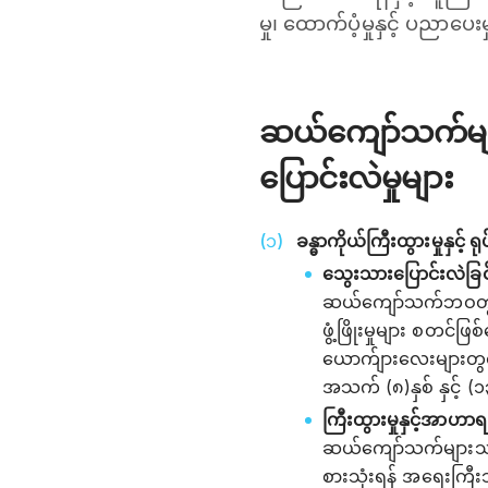
မှု၊ ထောက်ပံ့မှုနှင့် ပညာပေ
ဆယ်ကျော်သက်မျာ
ပြောင်းလဲမှုများ
ခန္ဓာကိုယ်ကြီးထွားမှုနှင့် ရ
သွေးသားပြောင်းလဲခြင
ဆယ်ကျော်သက်ဘဝတွင် ခ
ဖွံ့ဖြိုးမှုများ စတင်
ယောက်ျားလေးများတွင်
အသက် (၈)နှစ် နှင့် (
ကြီးထွားမှုနှင့်အာဟာရ
ဆယ်ကျော်သက်များသည
စားသုံးရန် အရေးကြီ