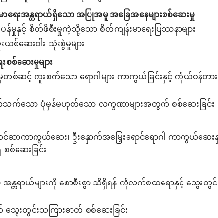
န်းမာရေးအန္တရာယ်ရှိသော အပြုအမူ အခြေအနေများစစ်ဆေးမှု
ူပန်မှုနှင့် စိတ်ဖိစီးမှုကဲ့သို့သော စိတ်ကျန်းမာရေးပြဿနာများ
းယစ်ဆေးဝါး သုံးစွဲမှုများ
ရေးစစ်ဆေးမှုများ
်မှတစ်ဆင့် ကူးစက်သော ရောဂါများ ကာကွယ်ခြင်းနှင့် ကိုယ်ဝန်တာ
 ပတ်သက်သော ပုံမှန်မဟုတ်သော လက္ခဏာများအတွက် စစ်ဆေးခြင်း
ကင်ဆာကာကွယ်ဆေး၊ ဦးနှောက်အမြှေးရောင်ရောဂါ ကာကွယ်ဆေးနှင
မရှိ စစ်ဆေးခြင်း
ာ အန္တရာယ်များကို စောစီးစွာ သိရှိရန် ကိုလက်စထရောနှင့် သွေးတွင်
ွက် သွေးတွင်းသကြားဓာတ် စစ်ဆေးခြင်း