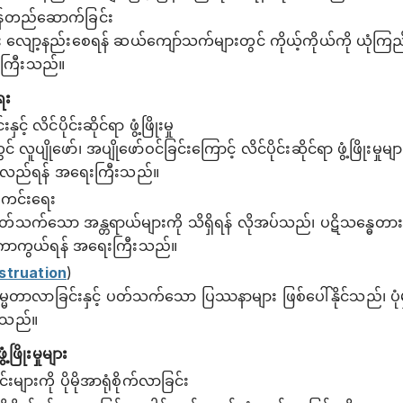
ုံမှန်တည်ဆောက်ခြင်း
ာ့နည်းစေရန် ဆယ်ကျော်သက်များတွင် ကိုယ့်ကိုယ်ကို ယုံကြည်မှုနှ
းကြီးသည်။
ေး
် လိင်ပိုင်းဆိုင်ရာ ဖွံ့ဖြိုးမှု
ူပျိုဖော်၊ အပျိုဖော်ဝင်ခြင်းကြောင့် လိင်ပိုင်းဆိုင်ရာ ဖွံ့ဖြိုး
 နားလည်ရန် အရေးကြီးသည်။
းကင်းရေး
ပတ်သက်သော အန္တရာယ်များကို သိရှိရန် လိုအပ်သည်၊ ပဋိသန္ဓေတားခြင
ကာကွယ်ရန် အရေးကြီးသည်။
struation
)
မ္မတာလာခြင်းနှင့် ပတ်သက်သော ပြဿနာများ ဖြစ်ပေါ်နိုင်သည်၊ ပ
ပ်သည်။
့ဖြိုးမှုများ
ားကို ပိုမိုအာရုံစိုက်လာခြင်း