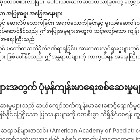
ပိုမိုစိတ်ဝင်စားလာခြင်း၊ ပေါင်းသင်းဆက်ဆံတတ်လာခြင်းတို့ တွေ့
သော အပြုအမူ၊ အခြေအနေများ
 ဆေးလိပ်သောက်ခြင်း၊ အရက်သောက်ခြင်းနှင့် မူးယစ်ဆေးဝါးသုံးစွဲ
ုပ်ဆောင်နိုင်သည်၊ ဤအပြုအမူများအတွက် သင့်လျော်သော ကျန်း
် အရေးကြီးသည်
 မတော်တဆထိခိုက်ဒဏ်ရာရခြင်း၊ အားကစားလှုပ်ရှားမှုများတွင် ထိ
ျား ဖြစ်ပေါ်နိုင်သည်၊ ဤအန္တရာယ်များကို ကာကွယ်ရန် အရေးကြီ
အတွက် ပုံမှန်ကျန်းမာရေးစစ်ဆေးမှုမျ
စ်ဆေးမှုများသည် ဆယ်ကျော်သက်ကျန်းမာရေးစောင့်ရှောက်မှ
ဖြစ်နိုင်ခြေရှိသော ပြဿနာများကို စောစီးစွာ သိရှိနိုင်စေရန
ဝန်များအသင်း (American Academy of Paediatrics) 
်ကျော်သက်များအနေဖြင့် နှစ်စဉ် အောက်ပါအထွေထွေကျန်း