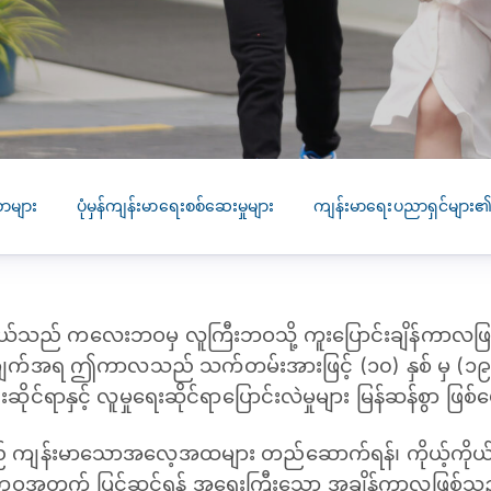
SEARCH
screening
PRESS RELEASE
16 JAN 2026
CLL HEALTH
Strengthens
Presence in Upp
Myanmar Throu
များ
ပုံမှန်ကျန်းမာရေးစစ်ဆေးမှုများ
ကျန်းမာရေးပညာရှင်များ
Acquisition of In
Phyu Laboratory
Clinic
သည် ကလေးဘဝမှ လူကြီးဘဝသို့ ကူးပြောင်းချိန်ကာလဖြစ်
Yangon, Myanmar, 
January 2026 — CL
ျက်အရ ဤကာလသည် သက်တမ်းအားဖြင့် (၁၀) နှစ် မှ (၁၉) 
HEALTH is pleased t
ိုင်းဆိုင်ရာနှင့် လူမှုရေးဆိုင်ရာပြောင်းလဲမှုများ မြန်ဆန်စွာ ဖ
announce the...
ျန်းမာသောအလေ့အထများ တည်ဆောက်ရန်၊ ကိုယ့်ကိုယ်ကိ
ီးဘဝအတွက် ပြင်ဆင်ရန် အရေးကြီးသော အချိန်ကာလဖြစ်သ