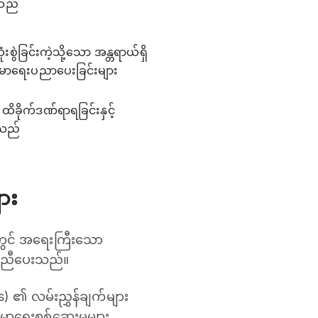
ရသည်
ခြင်းကဲ့သို့သော အန္တရာယ်ရှိ
မာရေးပညာပေးခြင်းများ
ခိုက်ဒဏ်ရာရခြင်းနှင့်
းသည်
ား
ုတွင် အရေးကြီးသော
် ကူညီပေးသည်။
၏ လမ်းညွှန်ချက်များ
မာရေးစစ်ဆေးမှုများ