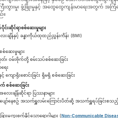
ီးထွားမှု၊ ဖွံ့ဖြိုးမှုနှင့် အထွေထွေကျန်းမာရေးအတွက် အကြံပ
ည်။
ုပ်ပိုင်းဆိုင်ရာစစ်ဆေးမှုများ
ချိန်နှင့် ခန္ဓာကိုယ်ထုထည်ညွှန်းကိန်း (BMI)
ံစစ်ဆေးမှုများ
်၊ ဝမ်းဗိုက်တို့ စမ်းသပ်စစ်ဆေးခြင်း
မာရေး
 ကျောရိုးစောင်းခြင်း ရှိမရှိ စစ်ဆေးခြင်း
က် စစ်ဆေးခြင်း
ယ်အလေးချိန်ဆိုင်ရာ ပြဿနာများ
အိပ်ပျော်နေစဥ် အသက်ရှူလမ်းကြောင်းပိတ်ဆို့ အသက်ရှူရပ်ခြင်းစသ
့ အခြားမကူးစက်နိုင်သောရောဂါများ (
Non-Communicable Disea