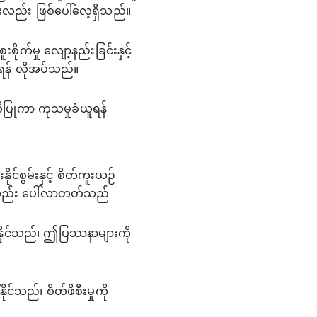
းလည်း ဖြစ်ပေါ်လေ့ရှိသည်။
ုက်မှု လျော့နည်းခြင်းနှင့်
်ရန် လိုအပ်သည်။
တိပြုကာ ကုသမှုခံယူရန်
်စွမ်းနှင့် စိတ်ကူးယဉ်
ာလည်း ပေါ်လာတတ်သည်
ါ်နိုင်သည်၊ ဤပြဿနာများကို
င်သည်၊ စိတ်ဖိစီးမှုကို