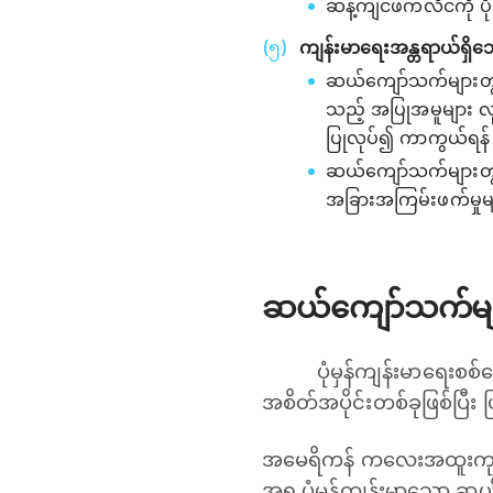
ဆန့်ကျင်ဖက်လိင်ကို 
ကျန်းမာရေးအန္တရာယ်ရှိ
ဆယ်ကျော်သက်များတွင်
သည့် အပြုအမူများ လ
ပြုလုပ်၍ ကာကွယ်ရန
ဆယ်ကျော်သက်များတွင်
အခြားအကြမ်းဖက်မှုမ
ဆယ်ကျော်သက်များ
ပုံမှန်ကျန်းမာရေးစ
အစိတ်အပိုင်းတစ်ခုဖြစ်ပြီး 
အမေရိကန် ကလေးအထူးကုဆရာ
အရ ပုံမှန်ကျန်းမာသော ဆယ