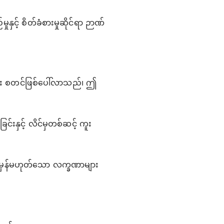
င့် စိတ်ခံစားမှုဆိုင်ရာ ဉာဏ်
မှုများ စတင်ဖြစ်ပေါ်လာသည်၊ ဤ
်းနှင့် လိင်မှတစ်ဆင့် ကူး
ုံမှန်မဟုတ်သော လက္ခဏာများ