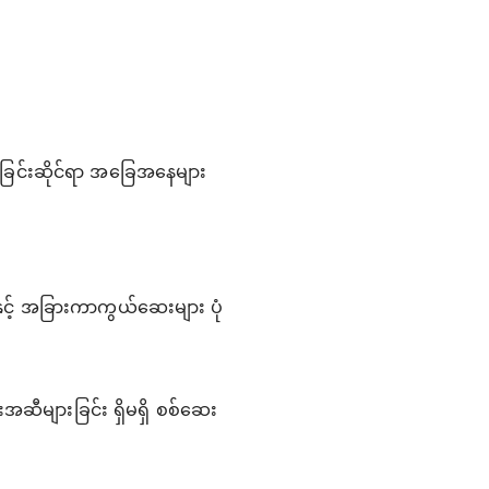
းခြင်းဆိုင်ရာ အခြေအနေများ
့် အခြားကာကွယ်ဆေးများ ပုံ
းအဆီများခြင်း ရှိမရှိ စစ်ဆေး