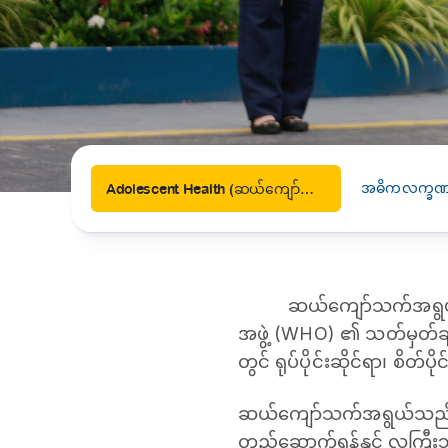
News
Drugs and Supplements
Rehabilitation
Health 
Laboratories
Accurate and reliable diagnostic testing services
Healthy Lifestyles
Medical travel offices
One-stop medical referral services
အဓိကလက္ခဏာ
Adolescent Health (ဆယ်ကျော်သက်ကျန်းမာရေး)
ဆယ်ကျော်သက်အရွယ်
အဖွဲ့ (WHO) ၏ သတ်မှတ်ခ
တွင် ရုပ်ပိုင်းဆိုင်ရာ၊ စိတ်ပ
ဆယ်ကျော်သက်အရွယ်သည် က
တည်ဆောက်ရန်နှင့် လူကြ