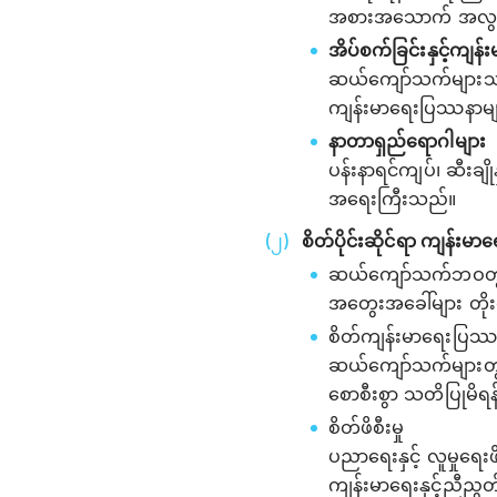
အစားအသောက် အလွန်အကျ
အိပ်စက်ခြင်းနှင့်ကျန်
ဆယ်ကျော်သက်များသည် အိ
ကျန်းမာရေးပြဿနာများ
နာတာရှည်ရောဂါများ
ပန်းနာရင်ကျပ်၊ ဆီးချ
အရေးကြီးသည်။
စိတ်ပိုင်းဆိုင်ရာ ကျန်းမာ
ဆယ်ကျော်သက်ဘဝတွင် ကလ
အတွေးအခေါ်များ တိ
စိတ်ကျန်းမာရေးပြဿ
ဆယ်ကျော်သက်များတွင်
စောစီးစွာ သတိပြုမိရ
စိတ်ဖိစီးမှု
ပညာရေးနှင့် လူမှုရေးဖ
ကျန်းမာရေးနှင့်ညီညွ