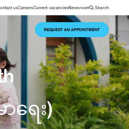
ontact us
Careers
Current vacancies
Newsroom
Search
REQUEST AN APPOINTMENT
ouncements
 services
Featured article
th
 comprehensive interdisciplinary
stage of life
are
inic
မာရေး)
and continuing health care from prenatal
es, coordinating with specialists as
e Facility Inaugurated in Yangon for
amilies