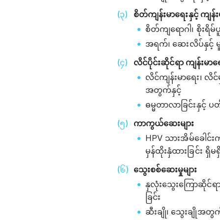
စိတ်ကျန်းမာရေးနှင့် ကျ
စိတ်ကျရောဂါ၊ စိုးရိမ်ပ
အရက်၊ ဆေးလိပ်နှင့် မူ
လိင်ပိုင်းဆိုင်ရာ ကျန်းမာ
လိင်ကျန်းမာရေး၊ လိင
အတွက်နှင့်
ဓမ္မတာလာခြင်းနှင့်
ကာကွယ်ဆေးများ
HPV သားအိမ်ခေါင်း
မှန်ထိုးနှံထားခြင်း ရှိ
သွေးစစ်ဆေးမှုများ
နှလုံးသွေးကြောဆိုင်ရ
ခြင်း
ဆီးချို၊ သွေးချိုအတ