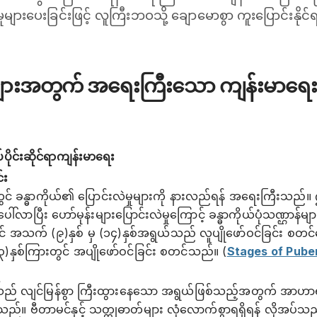
းမှုများပေးခြင်းဖြင့် လူကြီးဘဝသို့ ချောမောစွာ ကူးပြောင်းနို
းအတွက် အရေးကြီးသော ကျန်းမာရေးလ
ုပ်ပိုင်းဆိုင်ရာကျန်းမာရေး
်း
န္ဓာကိုယ်၏ ပြောင်းလဲမှုများကို နားလည်ရန် အရေးကြီးသည်။ ဤအ
ဖြစ်ပေါ်လာပြီး ဟော်မုန်းများပြောင်းလဲမှုကြောင့် ခန္ဓာကိုယ်ပုံသဏ္ဌ
 အသက် (၉)နှစ် မှ (၁၄)နှစ်အရွယ်သည် လူပျိုဖော်ဝင်ခြင်း စတင်လေ
၁၃)နှစ်ကြားတွင် အပျိုဖော်ဝင်ခြင်း စတင်သည်။ (
Stages of Pube
် လျင်မြန်စွာ ကြီးထွားနေသော အရွယ်ဖြစ်သည့်အတွက် အာဟ
းသည်။ ဗီတာမင်နှင့် သတ္တုဓာတ်များ လုံလောက်စွာရရှိရန် လို