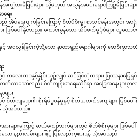
ွံစားမိခြင်းများ သို့မဟုတ် အလွန်အမင်းရှောင်ကြဥ်မိခြင်းမျာ
းမာရေး
ပ်ရေးပျက်ခြင်းကြောင့် စိတ်ဖိစီးမှု၊ စာသင်ခန်းအတွင်း အာရုံစူးစိ
 ဖြစ်ပေါ်နိုင်သည်။ ကောင်းမွန်သော အိပ်စက်မှုပုံစံများ ထူထောင
ိုနှင့် အဝလွန်ခြင်းကဲ့သို့သော နာတာရှည်ရောဂါများကို စောစီးစွာသ
ရေး
ေးဘဝနှင့်နှိုင်းယှဥ်လျှင် ဆင်ခြင်တုံတရား၊ ပြဿနာဖြေရှင်းနိုင
ုးတက်လာသော်လည်း စိတ်ကျန်းမာရေးဆိုင်ရာ အခြေအနေများစွ
နာများ
 စိတ်ကျရောဂါ၊ စိုးရိမ်ပူပန်မှုနှင့် စိတ်အတက်အကျများ ဖြစ်ပေ
န် လိုအပ်သည်။
ိအားများကြောင့် ဆယ်ကျော်သက်များတွင် စိတ်ဖိစီးမှုများ ဖြစ်ပေါ်နို
တ်သော နည်းလမ်းများဖြင့် ပြန်လည်ကုစားရန် လိုအပ်သည်။