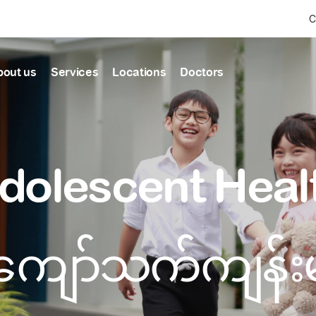
C
bout us
Services
Locations
Doctors
Find Health articles by first letter
News & Ann
Our clinics
Our featured
dolescent Heal
ealthcare
A
B
C
D
E
F
G
H
I
J
K
well-being
well-being
Dedicated to providing
Trusted care for every 
L
M
N
O
P
Q
R
S
T
U
V
healthcare services
W
X
Y
Z
#
Primary c
pmental screening
Shin Saw Pu Cl
ျော်သက်ကျန်း
Comprehensive 
Or search by keyword
tics
to elderly stag
A Top-Tier Primary Car
needed
Local and Expatriate F
ALL ARTICLES
y care