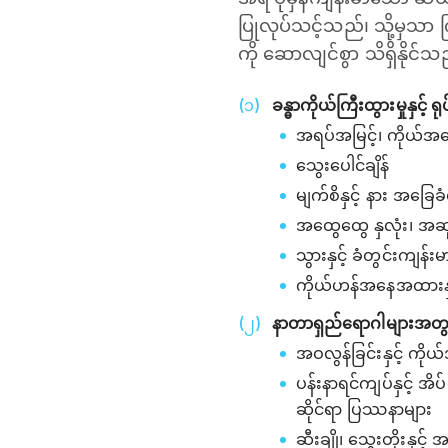
ပြုလုပ်သင့်သည်၊ သို့မှသာ ကြ
ကို ဆောလျင်စွာ သိရှိနိုင်သ
ခန္ဓာကိုယ်ကြီးထွားမှုနှင့် ရ
အရပ်အမြင့်၊ ကိုယ်အလေး
သွေးပေါင်ချိန်
မျက်စိနှင့် နား အခြေခ
အထွေထွေ နှလုံး၊ အဆုတ
သွားနှင့် ခံတွင်းကျန်း
ကိုယ်ဟန်အနေအထားနှင့်
နာတာရှည်ရောဂါများအတွ
အဝလွန်ခြင်းနှင့် ကို
ပန်းနာရင်ကျပ်နှင့် 
ဆိုင်ရာ ပြဿနာများ
ဆီးချို၊ သွေးတိုးနှင်