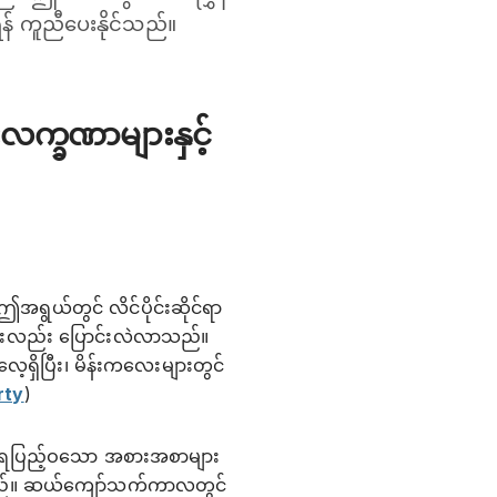
င်ရန် ကူညီပေးနိုင်သည်။
က္ခဏာများနှင့်
ရွယ်တွင် လိင်ပိုင်းဆိုင်ရာ
ာန်များလည်း ပြောင်းလဲလာသည်။
့ရှိပြီး၊ မိန်းကလေးများတွင်
rty
)
ာရပြည့်ဝသော အစားအစာများ
အပ်သည်။ ဆယ်ကျော်သက်ကာလတွင်