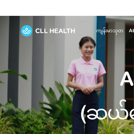
ကျန်းမာသုတ
A
Explore Services
Our Facilities
View all health articles
About us
A
Discover our commitment to transforming h
Comprehensive care for your health and 
Comprehensive care for your health and 
Emergencies
Our history
Diseases and Conditions
Primary care
Our polyclinics
Develo
(ဆယ်က
Quality primary and specialty care near you
Symptoms
Careers
Immunisation
Diagnos
Our clinics
Tests and Procedures
Digestive care
Fertilit
Diagnostics and treatment in one place