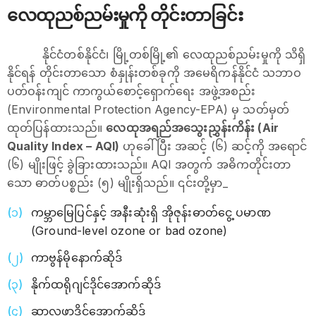
လေထုညစ်ညမ်းမှုကို တိုင်းတာခြင်း
နိုင်ငံတစ်နိုင်ငံ၊ မြို့တစ်မြို့၏ လေထုညစ်ညမ်းမှုကို သိရှိ
နိုင်ရန် တိုင်းတာသော စံနှုန်းတစ်ခုကို အမေရိကန်နိုင်ငံ သဘာဝ
ပတ်ဝန်းကျင် ကာကွယ်စောင့်ရှောက်ရေး အဖွဲ့အစည်း
(Environmental Protection Agency-EPA) မှ သတ်မှတ်
ထုတ်ပြန်ထားသည်။
လေထုအရည်အသွေးညွှန်းကိန်း (Air
Quality Index – AQI)
ဟုခေါ်ပြီး အဆင့် (၆) ဆင့်ကို အရောင်
(၆) မျိုးဖြင့် ခွဲခြားထားသည်။ AQI အတွက် အဓိကတိုင်းတာ
သော ဓာတ်ပစ္စည်း (၅) မျိုးရှိသည်။ ၎င်းတို့မှာ_
ကမ္ဘာမြေပြင်နှင့် အနီးဆုံးရှိ အိုဇုန်းဓာတ်ငွေ့ ပမာဏ
(Ground-level ozone or bad ozone)
ကာဗွန်မိုနောက်ဆိုဒ်
နိုက်ထရိုဂျင်ဒိုင်အောက်ဆိုဒ်
ဆာလဖာဒိုင်အောက်ဆိုဒ်