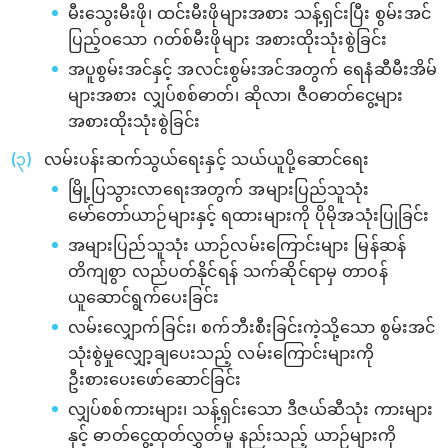
မီးသွေးမီးဖို၊ ထင်းမီးဖိုများအစား သန့်ရှင်းပြီး စွမ်းအင်
ပြည့်ဝသော ဂတ်စ်မီးဖိုများ အစားထိုးသုံးစွဲခြင်း
အပူစွမ်းအင်နှင့် အလင်းစွမ်းအင်အတွက် ရေနံဆီမီးအိမ်
များအစား လျှပ်စစ်ဓာတ်၊ ဆိုလာ၊ ဇီဝဓာတ်ငွေ့များ
အစားထိုးသုံးစွဲခြင်း
လမ်းပန်းဆက်သွယ်ရေးနှင့် သယ်ယူပို့ဆောင်ရေး
မြို့ပြသွားလာရေးအတွက် အများပြည်သူသုံး
မော်တော်ယာဉ်များနှင့် ရထားများကို ပိုမိုအသုံးပြုခြင်း
အများပြည်သူသုံး ယာဉ်လမ်းကြောင်းများ မြန်ဆန်
တိကျစွာ လည်ပတ်နိုင်ရန် သက်ဆိုင်ရာမှ တာဝန်
ယူဆောင်ရွက်ပေးခြင်း
လမ်းလျှောက်ခြင်း၊ စက်ဘီးစီးခြင်းကဲ့သို့သော စွမ်းအင်
သုံးစွဲမှုလျှော့ချပေးသည့် လမ်းကြောင်းများကို
ဦးစားပေးဖော်ဆောင်ခြင်း
လျှပ်စစ်ကားများ၊ သန့်ရှင်းသော ဒီဇယ်ဆီသုံး ကားများ
နှင့် ဓာတ်ငွေ့ထုတ်လွှတ်မှု နည်းသည့် ယာဉ်များကို