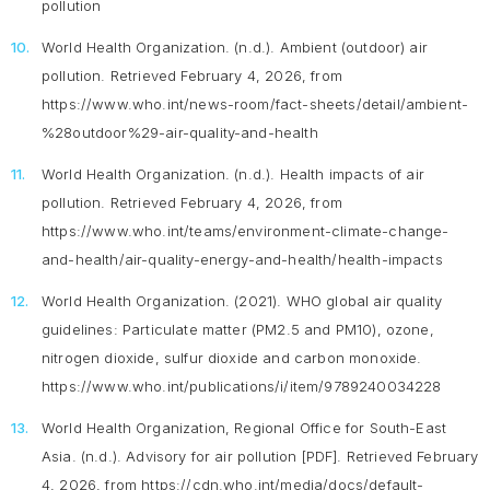
pollution
World Health Organization. (n.d.).
Ambient (outdoor) air
pollution
. Retrieved February 4, 2026, from
https://www.who.int/news-room/fact-sheets/detail/ambient-
%28outdoor%29-air-quality-and-health
World Health Organization. (n.d.).
Health impacts of air
pollution
. Retrieved February 4, 2026, from
https://www.who.int/teams/environment-climate-change-
and-health/air-quality-energy-and-health/health-impacts
World Health Organization. (2021).
WHO global air quality
guidelines: Particulate matter
(PM2.5 and PM10), ozone,
nitrogen dioxide, sulfur dioxide and carbon monoxide.
https://www.who.int/publications/i/item/9789240034228
World Health Organization, Regional Office for South-East
Asia. (n.d.).
Advisory for air pollution
[PDF]. Retrieved February
4, 2026, from https://cdn.who.int/media/docs/default-