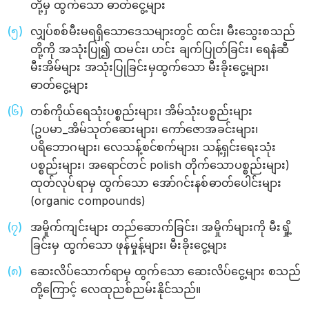
တို့မှ ထွက်သော ဓာတ်ငွေ့များ
လျှပ်စစ်မီးမရရှိသောဒေသများတွင် ထင်း၊ မီးသွေးစသည်
တို့ကို အသုံးပြု၍ ထမင်း၊ ဟင်း ချက်ပြုတ်ခြင်း၊ ရေနံဆီ
မီးအိမ်များ အသုံးပြုခြင်းမှထွက်သော မီးခိုးငွေ့များ၊
ဓာတ်ငွေ့များ
တစ်ကိုယ်‌ရေသုံးပစ္စည်းများ၊ အိမ်သုံးပစ္စည်းများ
(ဥပမာ_အိမ်သုတ်ဆေးများ၊ ကော်ဇောအခင်းများ၊
ပရိဘောဂများ၊ လေသန့်စင်စက်များ၊ သန့်ရှင်းရေးသုံး
ပစ္စည်းများ၊ အ‌ရောင်တင် polish တိုက်သောပစ္စည်းများ)
ထုတ်လုပ်ရာမှ ထွက်သော အော်ဂင်းနစ်ဓာတ်ပေါင်းများ
(organic compounds)
အမှိုက်ကျင်းများ တည်ဆောက်ခြင်း၊ အမှိုက်များကို မီးရှို့
ခြင်းမှ ထွက်သော ဖုန်မှုန့်များ၊ မီးခိုး‌ငွေ့များ
ဆေးလိပ်သောက်ရာမှ ထွက်သော ဆေးလိပ်ငွေ့များ စသည်
တို့ကြောင့် လေထုညစ်ညမ်းနိုင်သည်။