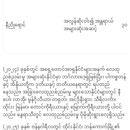
အလွန်ဆိုးဝါး၍ အန္တရာယ်
နီညို‌ရောင်
၃၀၁
အများဆုံးအဆင့်
(၂၀၂၄) ခုနှစ်တွင် အရှေ့တောင်အာရှနိုင်ငံများအနက် လေထု
ညစ်ညမ်းမှု အများဆုံးနိုင်ငံမှာ ဘင်္ဂလားဒေ့ရှ်ဖြစ်ပြီး၊ ပါကစ္စတန်
နှင့် အိန္ဒိယတို့က ဒုတိယနှင့် တတိယနေရာတွင် ရပ်တည်
နေသည်။ အခြားလေထုညစ်ညမ်းမှု များသောနိုင်ငံများတွင် နီ
ပေါ၊ လာအို၊ မွန်ဂိုလီယာ၊ တရုတ်၊ အင်ဒိုနီးရှား၊ သီရိလင်္ကာ၊
ထိုင်း၊ မြန်မာ၊ တောင်ကိုရီးယားနှင့် မြောက်ကိုရီးယားတို့ ပါဝင်
သည်။ နွေရာသီတွင် လေထုညစ်ညမ်းမှု ပိုမိုဆိုးရွားလေ့ရှိသည်။
(၂၀၂၅) ခုနှစ် ဇန်နဝါရီလတွင် ထိုင်းနိုင်ငံ၊ ဘန်ကောက်မြို့၏