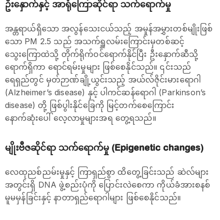
ဦးနှောက်နှင့် အာရုံကြောဆိုင်ရာ သက်ရောက်မှု
အန္တရာယ်ရှိသော အလွန်သေးငယ်သည့် အမှုန်အမွှားတစ်မျိုးဖြစ်
သော PM 2.5 သည် အသက်ရှူလမ်းကြောင်းမှတစ်ဆင့်
သွေးကြောထဲသို့ တိုက်ရိုက်ဝင်ရောက်နိုင်ပြီး ဦးနှောက်ဆီသို့
ရောက်ရှိကာ ရောင်ရမ်းမှုများ ဖြစ်စေနိုင်သည်။ ၎င်းသည်
ရေရှည်တွင် မှတ်ဉာဏ်ချို့ယွင်းသည့် အယ်လ်ဇိုင်းမားရောဂါ
(Alzheimer’s disease) နှင့် ပါကင်ဆန်ရောဂါ (Parkinson’s
disease) တို့ ဖြစ်ပွါးနိုင်ခြေကို မြင့်တက်စေကြောင်း
နောက်ဆုံးပေါ် လေ့လာမှုများအရ တွေ့ရသည်။
မျိုးဗီဇဆိုင်ရာ သက်ရောက်မှု (Epigenetic changes)
လေထုညစ်ညမ်းမှုနှင့် ကြာရှည်စွာ ထိတွေ့ခြင်းသည် ဆဲလ်များ
အတွင်းရှိ DNA ဖွဲ့စည်းပုံကို ပြောင်းလဲစေကာ ကိုယ်ခံအားစနစ်
မူမမှန်ခြင်းနှင့် နာတာရှည်ရောဂါများ ဖြစ်စေနိုင်သည်။