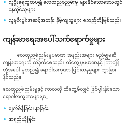
လူဦး‌ရေထူထပ်၍ လေထုညစ်ညမ်းမှု များနိုင်သောဒေသတွင်
နေထိုင်သူများ
လူမှုစီးပွါးအဆင့်အတန်း နိမ့်ကျသူများ စသည်တို့ဖြစ်သည်။
ကျန်းမာရေးအပေါ် သက်‌ရောက်မှုများ
လေထုညစ်ညမ်းမှုပမာဏ အနည်းအများ မည်မျှမဆို
ကျန်းမာရေးကို ထိခိုက်စေသည်။ ထိတွေ့မှုပမာဏနှင့် ကြာချိန်
တို့အပေါ် မူတည်၍ ရောဂါလက္ခဏာ ပြင်းထန်မှုများ ကွာခြား
နိုင်သည်။
လေထုညစ်ညမ်းမှုနှင့် ကာလတို ထိတွေ့မိလျှင် ဖြစ်ပွါးနိုင်သော
ရောဂါလက္ခဏာများမှာ_
မျက်စိနီခြင်း၊ နာခြင်း
နှာရည်ယိုခြင်း