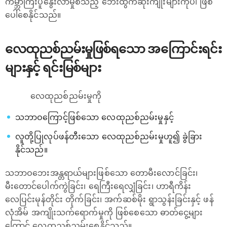
ကမ္ဘာကြီးပူနွေးလာမှုစသည့် ဘေးထွက်ဆိုးကျိုးများကိုပါ ဖြစ်
ပေါ်စေနိုင်သည်။
လေထုညစ်ညမ်းမှုဖြစ်ရသော အကြောင်းရင်း
များနှင့် ရင်းမြစ်များ
လေထုညစ်ညမ်းမှုကို
သဘာဝကြောင့်ဖြစ်သော လေထုညစ်ညမ်းမှုနှင့်
လူတို့ပြုလုပ်ဖန်တီးသော လေထုညစ်ညမ်းမှုဟူ၍ ခွဲခြား
နိုင်သည်။
သဘာဝဘေးအန္တရာယ်များဖြစ်သော တောမီးလောင်ခြင်း၊
မီးတောင်ပေါက်ကွဲခြင်း၊ ရေကြီးရေလျှံခြင်း၊ ဟာရီကိန်း
လေပြင်းမုန်တိုင်း တိုက်ခြင်း၊ အက်ဆစ်မိုး ရွာသွန်းခြင်းနှင့် ဖန်
လုံအိမ် အကျိုးသက်ရောက်မှုကို ဖြစ်စေသော ဓာတ်‌ငွေ့များ
ကြောင့် လေထုညစ်ညမ်းစေနိုင်သည်။