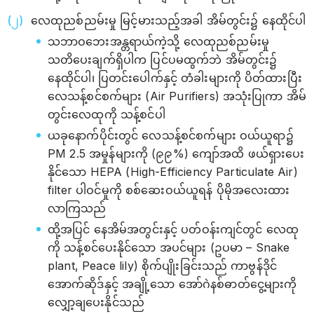
လေထုညစ်ညမ်းမှု မြင့်မားသည့်အခါ အိမ်တွင်း၌ နေထိုင်ပါ
သဘာဝဘေးအန္တရာယ်ကဲ့သို့ လေထုညစ်ညမ်းမှု
သတိပေးချက်ရှိပါက ပြင်ပမထွက်ဘဲ အိမ်တွင်း၌
နေထိုင်ပါ၊ ပြတင်းပေါက်နှင့် တံခါးများကို ပိတ်ထားပြီး
လေသန့်စင်စက်များ (Air Purifiers) အသုံးပြုကာ အိမ်
တွင်းလေထုကို သန့်စင်ပါ
ယခုနောက်ပိုင်းတွင် လေသန့်စင်စက်များ ဝယ်ယူရာ၌
PM 2.5 အမှုန်များကို (၉၉%) ကျော်အထိ ဖယ်ရှားပေး
နိုင်သော HEPA (High-Efficiency Particulate Air)
filter ပါဝင်မှုကို စစ်ဆေးဝယ်ယူရန် ပိုမိုအလေးထား
လာကြသည်
ထို့အပြင် နေအိမ်အတွင်းနှင့် ပတ်ဝန်းကျင်တွင် လေထု
ကို သန့်စင်ပေးနိုင်သော အပင်များ (ဥပမာ – Snake
plant, Peace lily) စိုက်ပျိုးခြင်းသည် ကာဗွန်ဒိုင်
အောက်ဆိုဒ်နှင့် အချို့သော အော်ဂဲနစ်ဓာတ်ငွေ့များကို
လျှော့ချပေးနိုင်သည်