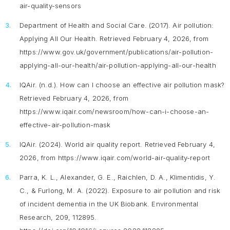
air-quality-sensors
Department of Health and Social Care. (2017).
Air pollution:
Applying All Our Health
. Retrieved February 4, 2026, from
https://www.gov.uk/government/publications/air-pollution-
applying-all-our-health/air-pollution-applying-all-our-health
IQAir. (n.d.).
How can I choose an effective air pollution mask?
Retrieved February 4, 2026, from
https://www.iqair.com/newsroom/how-can-i-choose-an-
effective-air-pollution-mask
IQAir. (2024).
World air quality report.
Retrieved February 4,
2026, from https://www.iqair.com/world-air-quality-report
Parra, K. L., Alexander, G. E., Raichlen, D. A., Klimentidis, Y.
C., & Furlong, M. A. (2022). Exposure to air pollution and risk
of incident dementia in the UK Biobank.
Environmental
Research, 209
, 112895.