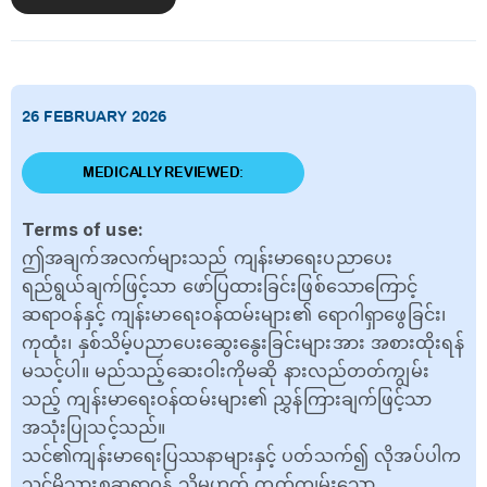
26 FEBRUARY 2026
MEDICALLY REVIEWED:
Terms of use:
ဤအချက်အလက်များသည် ကျန်းမာရေးပညာပေး
ရည်ရွယ်ချက်ဖြင့်သာ ဖော်ပြထားခြင်းဖြစ်သောကြောင့်
ဆရာဝန်နှင့် ကျန်းမာရေးဝန်ထမ်းများ၏ ရောဂါရှာဖွေခြင်း၊
ကုထုံး၊ နှစ်သိမ့်ပညာပေးဆွေးနွေးခြင်းများအား အစားထိုးရန်
မသင့်ပါ။ မည်သည့်ဆေးဝါးကိုမဆို နားလည်တတ်ကျွမ်း
သည့် ကျန်းမာရေးဝန်ထမ်းများ၏ ညွှန်ကြားချက်ဖြင့်သာ
အသုံးပြုသင့်သည်။
သင်၏ကျန်းမာရေးပြဿနာများနှင့် ပတ်သက်၍ လိုအပ်ပါက
သင့်မိသားစုဆရာဝန် သို့မဟုတ် တတ်ကျွမ်းသော