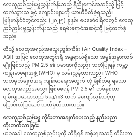
လေထုညစ်ညမ်းမှုညွှန်းကိန်းသည် နီညိုရောင်အဆင့်သို့ မြင့်
တက်သွားသဖြင့် ကျောင်းများကို ယာယီပိတ်ခဲ့ရသည်။
မြန်မာနိုင်ငံတွင်လည်း (၂၀၂၅) ခုနှစ်၊ ဖေဖော်ဝါရီလတွင် လေထု
ညစ်ညမ်းမှုညွှန်းကိန်းသည် ခရမ်းရောင်အဆင့်သို့ မြင့်တက်ခဲ့
သည်။
ထိုသို့ လေထုအရည်အသွေးညွှန်းကိန်း (Air Quality Index –
AQI) အပြင် လေထုအတွင်းရှိ အန္တရာယ်ရှိသော အမှုန်အမွှားတစ်
မျိုးဖြစ်သည့် PM 2.5 ၏ ပမာဏကိုလည်း သတိပြုရန် ကမ္ဘာ့
ကျန်းမာရေးအဖွဲ့ (WHO) မှ လမ်းညွှန်ထားသည်။ WHO
သတ်မှတ်ချက်အရ ကျန်းမာရေးအတွက် လုံခြုံစိတ်ချရသော
လေထုအရည်အသွေး ဖြစ်စေရန် PM 2.5 ၏ တစ်နှစ်တာ
ပျမ်းမျှပမာဏသည် 5μg/m3 ထက် မကျော်လွန်သင့်ဟု
ပြောင်းလဲပြင်ဆင် သတ်မှတ်ထားသည်။
လေထုညစ်ညမ်းမှု တိုင်းတာအချက်ပေးသည့် နည်းပညာ
တိုးတက်လာခြင်း
ယခုအခါ လေထုညစ်ညမ်းမှုကို သိရှိရန် အစိုးရအဆင့် တိုင်းတာ