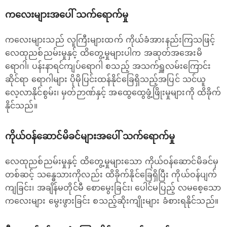
ကလေးများအပေါ် သက်ရောက်မှု
ကလေးများသည် လူကြီးများထက် ကိုယ်ခံအားနည်းကြသဖြင့်
လေထုညစ်ညမ်းမှုနှင့် ထိတွေ့မှုများပါက အဆုတ်အအေးမိ
ရောဂါ၊ ပန်းနာရင်ကျပ်ရောဂါ စသည့် အသက်ရှူလမ်းကြောင်း
ဆိုင်ရာ ရောဂါများ ပိုမိုပြင်းထန်နိုင်ခြေရှိသည့်အပြင် သင်ယူ
လေ့လာနိုင်စွမ်း၊ မှတ်ဉာဏ်နှင့် အထွေထွေဖွံ့ဖြိုးမှုများကို ထိခိုက်
နိုင်သည်။
ကိုယ်ဝန်ဆောင်မိခင်များအပေါ် သက်ရောက်မှု
လေထုညစ်ညမ်းမှုနှင့် ထိတွေ့မှုများသော ကိုယ်ဝန်ဆောင်မိခင်မှ
တစ်ဆင့် သန္ဓေသားကိုလည်း ထိခိုက်နိုင်ခြေရှိပြီး ကိုယ်ဝန်ပျက်
ကျခြင်း၊ အချိန်မတိုင်မီ စောမွေးခြင်း၊ ပေါင်မပြည့် လမစေ့သော
ကလေးများ မွေးဖွားခြင်း စသည့်ဆိုးကျိုးများ ခံစားရနိုင်သည်။