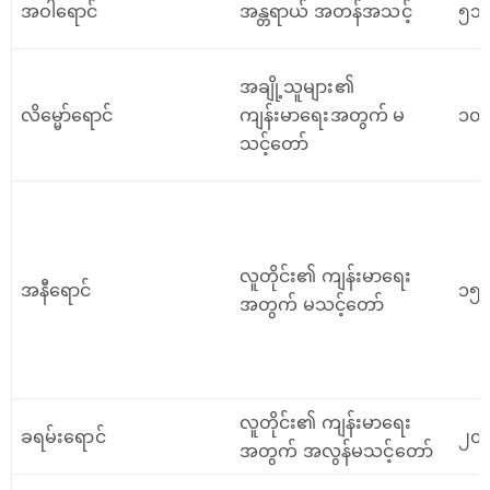
အဝါရောင်
အန္တရာယ် အတန်အသင့်
၅၁ 
အချို့သူများ၏
လိမ္မော်ရောင်
ကျန်းမာရေးအတွက် မ
၁၀၁
သင့်တော်
လူတိုင်း၏ ကျန်းမာရေး
အနီရောင်
၁၅၁
အတွက် မသင့်တော်
လူတိုင်း၏ ကျန်းမာရေး
ခရမ်းရောင်
၂၀၁
အတွက် အလွန်မသင့်တော်