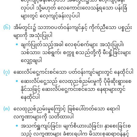
လုပ်ပါ သို့မဟုတ် လေကောင်းလေသန့်ရသော ပန်းခြံ
များတွင် လေ့ကျင့်ခန်းလုပ်ပါ
အိမ်တွင်း၌ သဘာဝပတ်ဝန်းကျင်နှင့် ကိုက်ညီသော ပစ္စည်း
များကို အသုံးပြုပါ
ချက်ပြုတ်သည့်အခါ လေစုပ်စက်များ အသုံးပြုပါ၊
သစ်သား၊ သစ်ရွက်၊ စက္ကူ စသည်တို့ကို မီးရှို့ခြင်းများ
လျှော့ချပါ
ဆေးလိပ်ငွေ့ကင်းစင်သော ပတ်ဝန်းကျင်များတွင် နေထိုင်ပါ
ဆေးလိပ်ငွေ့သည် လေထုညစ်ညမ်းမှုကို ပိုမိုဆိုးရွားစေ
နိုင်သဖြင့် ဆေးလိပ်ငွေ့ကင်းစင်သော နေရာများတွင်
နေထိုင်ပါ
လေထုညစ်ညမ်းမှုကြောင့် ဖြစ်ပေါ်တတ်သော ရောဂါ
လက္ခဏာများကို သတိထားပါ
အသက်ရှူကျပ်ခြင်း၊ မျက်စိယားယံခြင်း၊ နှာစေးခြင်းစ
သည့် လက္ခဏာများ ခံစားရပါက မိသားစုဆရာဝန်နှင့်