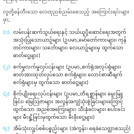
လူတို့ဖန်တီးသော လေထုညစ်ညမ်းစေသည့် အကြောင်းရင်းများ
မှာ_
လမ်းပန်းဆက်သွယ်ရေးနှင့် သယ်ယူပို့ဆောင်ရေးအတွက်
အသုံးပြုသောယာဥ်များ (ဥပမာ_မော်တော်ကားများ၊ ကုန်
တင်ကားများ၊ သင်္ဘောများ၊ လေယာဥ်များမှ ထွက်သော
ဓာတ်‌ငွေ့များ)
စက်မှုလက်မှုလုပ်ငန်းများ (ဥပမာ_စက်ရုံအလုပ်ရုံများ၊
ဓာတ်အားထုတ်လုပ်သော စက်ရုံများ၊ လောင်စာဆီချက်
စက်ရုံများမှ ထွက်သော ဓာတ်ငွေ့များ)
စိုက်ပျိုး‌ရေးလုပ်ငန်းများ (ဥပမာ_တိရစ္ဆာန်များ မွေးမြူ
ခြင်း၊ မြေသြဇာများ အလွန်အကျွံသုံးစွဲခြင်းများကြောင့်
ထွက်သော အညစ်အကြေးများ၊ သီးနှံခင်းများ၊ စပါးခင်း
များ မီးရှို့ခြင်းမှထွက်သော မီးခိုးငွေ့များ)
အိမ်သုံးလျှပ်စစ်ပစ္စည်းများ (အဲကွန်း၊ ရေခဲသေတ္တာစသည်)