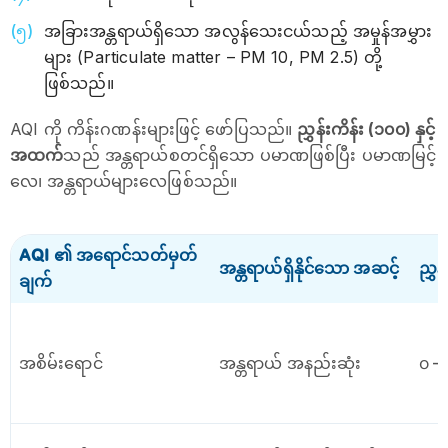
အခြားအန္တရာယ်ရှိသော အလွန်သေးငယ်သည့် အမှုန်အမွှား
များ (Particulate matter – PM 10, PM 2.5) တို့
ဖြစ်သည်။
AQI ကို ကိန်းဂဏန်းများဖြင့် ဖော်ပြသည်။
ညွှန်းကိန်း (၁၀၀) နှင့်
အထက်
သည် အန္တရာယ်စတင်ရှိသော ပမာဏဖြစ်ပြီး ပမာဏမြင့်
လေ၊ အန္တရာယ်များလေဖြစ်သည်။
AQI ၏ အရောင်သတ်မှတ်
အန္တရာယ်ရှိနိုင်သော အဆင့်
ညွှ
ချက်
အစိမ်း‌ရောင်
အန္တရာယ် အနည်းဆုံး
၀ –