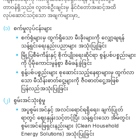
တာဝန်ရှိသည်။ လူတစ်ဦးချင်းမှ နိုင်ငံတော်အဆင့်အထိ
လုပ်ဆောင်သင့်သော အချက်များမှာ_
စက်မှုလုပ်ငန်းများ
စက်ရုံများမှ ထွက်ရှိသော မီးခိုးများကို လျှော့ချရန်
သန့်ရှင်းရေးနည်းပညာများ အသုံးပြုခြင်း
မြို့ပြစီမံကိန်းနှင့် စိုက်ပျိုးရေးဆိုင်ရာ စွန့်ပစ်ပစ္စည်းများ
ကို ပိုမိုကောင်းမွန်စွာ စီမံခန့်ခွဲခြင်း
စွန့်ပစ်ပစ္စည်းများ စုဆောင်းသည့်နေရာများမှ ထွက်လာ
သော မီသိန်းဓာတ်ငွေ့များကို ဇီဝဓာတ်ငွေ့အဖြစ်
ပြန်လည်အသုံးပြုခြင်း
စွမ်းအင်သုံးစွဲမှု
အပူစွမ်းအင်နှင့် အလင်းရောင်ရရှိရေး၊ ချက်ပြုတ်
ရာတွင် ဈေးနှုန်းသင့်တင့်ပြီး သန့်ရှင်းသော အိမ်တွင်း
စွမ်းအင်ဖြေရှင်းနည်းများ (Clean Household
Energy Solutions) အသုံးပြုခြင်း