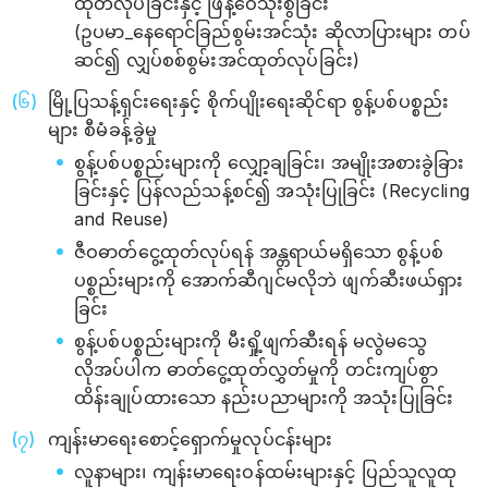
ထုတ်လုပ်ခြင်းနှင့် ဖြန့်ဝေသုံးစွဲခြင်း
(ဥပမာ_နေရောင်ခြည်စွမ်းအင်သုံး ဆိုလာပြားများ တပ်
ဆင်၍ လျှပ်စစ်စွမ်းအင်ထုတ်လုပ်ခြင်း)
မြို့ပြသန့်ရှင်းရေးနှင့် စိုက်ပျိုးရေးဆိုင်ရာ စွန့်ပစ်ပစ္စည်း
များ စီမံခန့်ခွဲမှု
စွန့်ပစ်ပစ္စည်းများကို လျှော့ချခြင်း၊ အမျိုးအစားခွဲခြား
ခြင်းနှင့် ပြန်လည်သန့်စင်၍ အသုံးပြုခြင်း (Recycling
and Reuse)
ဇီဝဓာတ်ငွေ့ထုတ်လုပ်ရန် အန္တရာယ်မရှိသော စွန့်ပစ်
ပစ္စည်းများကို အောက်ဆီဂျင်မလိုဘဲ ဖျက်ဆီးဖယ်ရှား
ခြင်း
စွန့်ပစ်ပစ္စည်းများကို မီးရှို့ဖျက်ဆီးရန် မလွဲမသွေ
လိုအပ်ပါက ဓာတ်ငွေ့ထုတ်လွှတ်မှုကို တင်းကျပ်စွာ
ထိန်းချုပ်ထားသော နည်းပညာများကို အသုံးပြုခြင်း
ကျန်းမာရေးစောင့်ရှောက်မှုလုပ်ငန်းများ
လူနာများ၊ ကျန်းမာရေးဝန်ထမ်းများနှင့် ပြည်သူလူထု