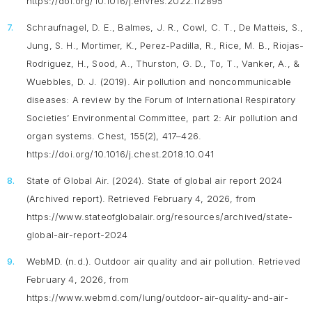
https://doi.org/10.1016/j.envres.2022.112895
Schraufnagel, D. E., Balmes, J. R., Cowl, C. T., De Matteis, S.,
Jung, S. H., Mortimer, K., Perez-Padilla, R., Rice, M. B., Riojas-
Rodriguez, H., Sood, A., Thurston, G. D., To, T., Vanker, A., &
Wuebbles, D. J. (2019). Air pollution and noncommunicable
diseases: A review by the Forum of International Respiratory
Societies’ Environmental Committee, part 2: Air pollution and
organ systems.
Chest, 155
(2), 417–426.
https://doi.org/10.1016/j.chest.2018.10.041
State of Global Air. (2024).
State of global air report 2024
(Archived report). Retrieved February 4, 2026, from
https://www.stateofglobalair.org/resources/archived/state-
global-air-report-2024
WebMD. (n.d.).
Outdoor air quality and air pollution
. Retrieved
February 4, 2026, from
https://www.webmd.com/lung/outdoor-air-quality-and-air-