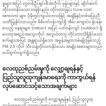
မှုများအပြင် လူတစ်ဦးချင်းစီအလိုက် ဖုန်းများနှင့် ချိတ်ဆက်
တိုင်းတာနိုင်သော တန်ဖိုးနည်း တိုင်းတာခြင်း (Low-cost
sensors) များ ပိုမိုတွင်ကျယ်လာသဖြင့် အချိန်နှင့်တစ်ပြေးညီ
သတိပြုနိုင်လာသည်။ မိမိပတ်ဝန်းကျင်ရှိ အိမ်၊ ကျောင်း၊ ရုံးခန်း
စသည့် နေရာများ (indoor) အပြင် ပတ်ဝန်းကျင် (outdoor) ရှိ
လေထုအရည်အသွေးကိုပါ အလွယ်တကူ တိုင်းတာသိရှိနိုင်သော
စက်များအပြင် အန္တရာယ်ရှိသော အမှုန်အမွှားတစ်မျိုးဖြစ်သည့်
PM 2.5 ကိုပါ သီးသန့်တိုင်းတာနိုင်သော အမျိုးအစားများလည်း
ပေါ်ထွက်လျက်ရှိသည်။
လေထုညစ်ညမ်းမှုကို လျှော့ချရန်နှင့်
ပြည်သူလူထုကျန်းမာ‌ရေးကို ကာကွယ်ရန်
လုပ်ဆောင်သင့်သောအချက်များ
လေထုညစ်ညမ်းမှုကို လျှော့ချရန်နှင့် ပြည်သူလူထု
ကျန်းမာရေးကို ကာကွယ်စောင့်ရှောက်ရန် လူတိုင်းတွင်