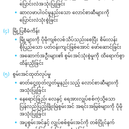
ပြောင်းလဲအသုံးပြုခြင်း
ဆာလဖာပါဝင်မှုနည်းသော လောင်စာဆီများကို
ပြောင်းလဲသုံးစွဲခြင်း
မြို့ပြစီမံကိန်း
မြို့များကို ပိုမိုကျစ်လစ်သိပ်သည်းစေပြီး စိမ်းလန်း
စိုပြည်သော ပတ်ဝန်းကျင်ဖြစ်အောင် ဖော်ဆောင်ခြင်း
အဆောက်အဦးများ၏ စွမ်းအင်သုံးစွဲမှုကို ထိရောက်စွာ
ထိန်းညှိခြင်း
စွမ်းအင်ထုတ်လုပ်မှု
ဓာတ်ငွေ့ထုတ်လွှတ်မှုနည်းသည့် လောင်စာဆီများကို
အသုံးပြုခြင်း
နေရောင်ခြည်၊ လေနှင့် ရေအားလျှပ်စစ်ကဲ့သို့သော
ပြန်လည်ပြည့်ဖြိုးမြဲစွမ်းအင် အရင်းအမြစ်များကို ပိုမို
အသုံးပြုခြင်း
အပူစွမ်းအင်နှင့် လျှပ်စစ်စွမ်းအင်ကို တစ်ပြိုင်နက်