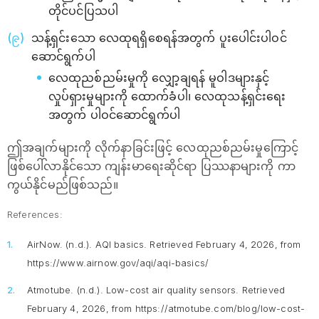
တိုင်ပင်ပြသပါ
သန့်ရှင်းသော လေထုရရှိစေရန်အတွက် ပူးပေါင်းပါဝင်
ဆောင်ရွက်ပါ
လေထုညစ်ညမ်းမှုကို လျှော့ချရန် မူဝါဒများနှင့်
လှုပ်ရှားမှုများကို ထောက်ခံပါ၊ လေထုသန့်ရှင်းရေး
အတွက် ပါဝင်ဆောင်ရွက်ပါ
ဤအချက်များကို လိုက်နာခြင်းဖြင့် လေထုညစ်ညမ်းမှုကြောင့်
ဖြစ်ပေါ်လာနိုင်သော ကျန်းမာရေးဆိုင်ရာ ပြဿနာများကို ကာ
ကွယ်နိုင်မည်ဖြစ်သည်။
References:
AirNow. (n.d.).
AQI basics
. Retrieved February 4, 2026, from
https://www.airnow.gov/aqi/aqi-basics/
Atmotube. (n.d.).
Low-cost air quality sensors
. Retrieved
February 4, 2026, from https://atmotube.com/blog/low-cost-