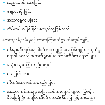
လည်ချောင်းယားခြင်း
ချောင်းဆိုးခြင်း
အသက်ရှူကျပ်ခြင်း
ထိပ်ကပ်နာဖြစ်ခြင်း စသည်တို့ဖြစ်သည်။
လေထုညစ်ညမ်းမှုနှင့် ကာလကြာရှည်စွာ ထိတွေ့မိလျှင်_
ပန်းနာရင်ကျပ်ရောဂါနှင့် နာတာရှည် လေပြွန်ကျဉ်းအဆုတ်ပွ
ရောဂါ စသည့် အသက်ရှူလမ်းကြောင်းဆိုင်ရာ ရောဂါများ
နှလုံးသွေးကြောကျဥ်းရောဂါ
လေဖြတ်ရောဂါ
ကိုယ်ခံအားစနစ်အားနည်းခြင်း
အဆုတ်ကင်ဆာနှင့် အခြားကင်ဆာရောဂါများပါ ဖြစ်ပွါး
နိုင်ခြေရှိပြီး အချိန်မတိုင်မီ သေဆုံးနိုင်ခြေ မြင့်မားသည်။