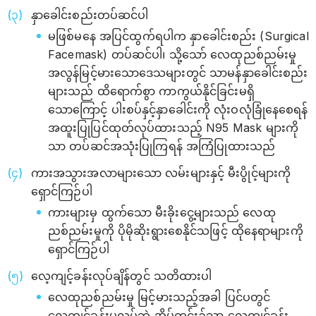
နှာခေါင်းစည်းတပ်ဆင်ပါ
မဖြစ်မနေ အပြင်ထွက်ရပါက နှာခေါင်းစည်း (Surgical
Facemask) တပ်ဆင်ပါ၊ သို့သော် လေထုညစ်ညမ်းမှု
အလွန်မြင့်မားသောဒေသများတွင် သာမန်နှာခေါင်းစည်း
များသည် ထိရောက်စွာ ကာကွယ်နိုင်ခြင်းမရှိ
သောကြောင့် ပါးစပ်နှင့်နှာခေါင်းကို လုံးဝလုံခြုံနေစေရန်
အထူးပြုပြင်ထုတ်လုပ်ထားသည့် N95 Mask များကို
သာ တပ်ဆင်အသုံးပြုကြရန် အကြံပြုထားသည်
ကားအသွားအလာများသော လမ်းများနှင့် မီးပွိုင့်များကို
ရှောင်ကြဉ်ပါ
ကားများမှ ထွက်သော မီးခိုးငွေ့များသည် လေထု
ညစ်ညမ်းမှုကို ပိုမိုဆိုးရွားစေနိုင်သဖြင့် ထိုနေရာများကို
ရှောင်ကြဉ်ပါ
လေ့ကျင့်ခန်းလုပ်ချိန်တွင် သတိထားပါ
လေထုညစ်ညမ်းမှု မြင့်မားသည့်အခါ ပြင်ပတွင်
လေ့ကျင့်ခန်းမလုပ်ဘဲ အိမ်တွင်း၌သာ လေ့ကျင့်ခန်း