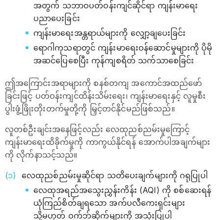
အတွက် သဘာဝပတ်ဝန်းကျင်ဆိုင်ရာ ကျန်းမာရေး
ပညာပေးခြင်း
ကျန်းမာရေးအန္တရာယ်များကို လျှော့ချပေးခြင်း
ရောဂါကုသရာတွင် ကျန်းမာရေးဝန်ဆောင်မှုများကို ပိုမို
အဆင်ပြေစေပြီး ကုန်ကျစရိတ် သက်သာစေခြင်း
ဤအကြောင်းအရာများကို စနစ်တကျ အကောင်အထည်ဖော်
ခြင်းဖြင့် ပတ်ဝန်းကျင်ထိန်းသိမ်းရေး၊ ကျန်းမာရေးနှင့် လူမှုစီး
ပွါးဖွံ့ဖြိုးတိုးတက်မှုတို့ကို မြှင့်တင်နိုင်မည်ဖြစ်သည်။
လူတစ်ဦးချင်းအနေဖြင့်လည်း လေထုညစ်ညမ်းမှုကြောင့်
ကျန်းမာရေးထိခိုက်မှုကို ကာကွယ်နိုင်ရန် အောက်ပါအချက်များ
ကို လိုက်နာသင့်သည်။
လေထုညစ်ညမ်းမှုဆိုင်ရာ သတိပေးချက်များကို ဂရုပြုပါ
လေထုအရည်အသွေးညွှန်းကိန်း (AQI) ကို စစ်ဆေးရန်
ယုံကြည်စိတ်ချရသော အက်ပလီကေးရှင်းများ
သို့မဟုတ် ဝက်ဘ်ဆိုက်များကို အသုံးပြုပါ