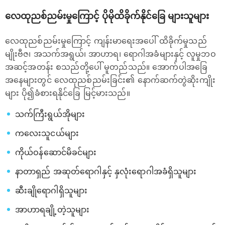
လေထုညစ်ညမ်းမှုကြောင့် ပိုမိုထိခိုက်နိုင်ခြေ များသူများ
လေထုညစ်ညမ်းမှုကြောင့် ကျန်းမာရေးအပေါ် ထိခိုက်မှုသည်
မျိုးဗီဇ၊ အသက်အရွယ်၊ အာဟာရ၊ ရောဂါအခံများနှင့် လူမှုဘဝ
အဆင့်အတန်း စသည်တို့ပေါ် မူတည်သည်။ အောက်ပါအ‌ခြေ
အနေများတွင် လေထုညစ်ညမ်းခြင်း၏ နောက်ဆက်တွဲဆိုးကျိုး
များ ပို၍ခံစားရနိုင်ခြေ မြင့်မားသည်။
သက်ကြီးရွယ်အိုများ
ကလေးသူငယ်များ
ကိုယ်ဝန်ဆောင်မိခင်များ
နာတာရှည် အဆုတ်‌ရောဂါနှင့် နှလုံးရောဂါအခံရှိသူများ
ဆီးချို‌ရောဂါရှိသူများ
အာဟာရချို့တဲ့သူများ