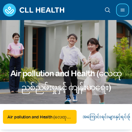
Air pollution and Health (လေထု
ညစ်ညမ်းမှုနှင့် ကျန်းမာရေး)
အကြောင်းရင်းများနှင့်ရင်းမြ
Air pollution and Health (လေထုညစ်ညမ်းမှုနှင့် ကျန်းမာရေး)