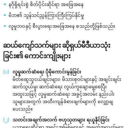
နဂိုရှိရင်းစွဲ စိတ်ပိုင်းဆိုင်ရာ အခြေအနေ
မိဘ၏ သွန်သင်ညွှန်ကြားကြီးကြပ်နိုင်မှု
လူမှုဘဝနှင့် စီးပွားရေးအခြေအနေ စသည်တို့ဖြစ်သည်။
ဆယ်ကျော်သက်များ ဆိုရှယ်မီဒီယာသုံး
ခြင်း၏ ကောင်းကျိုးများ
လူမှုဆက်ဆံရေး ပိုမိုကောင်းမွန်ခြင်း
မိတ်ဆွေသူငယ်ချင်းများ၊ မိသားစုဝင်များနှင့် အချင်းချင်း
ဆက်သွယ်မှု၊ ဆက်ဆံရေး လွယ်ကူချောမွေ့စေပြီး
အထူးသဖြင့် လူမှုဆက်ဆံရေး အခွင့်အလမ်း နည်းပါး
သူများအတွက် အထီးကျန်ခံစားချက်များကို လျှော့ချ
ပေးသည်။
သတင်းအချက်အလက် ဗဟုသုတများ ရယူနိုင်ခြင်း
ပညာရေးဆိုင်ရာ အရင်းအမြစ်များနှင့် အချက်အလက်များ