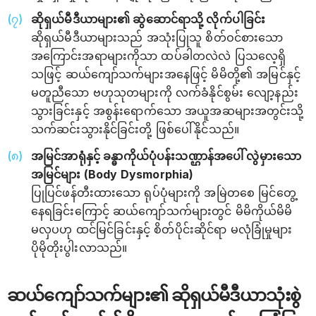
ဆိုရှယ်မီဒီယာများ၏ ဆွဲဆောင်ရာသို့ လိုက်ပါခြင်း
ဆိုရှယ်မီဒီယာများသည် အသုံးပြုသူ စိတ်ဝင်စားသော
အကြောင်းအရာများကိုသာ ထပ်ခါတလဲလဲ ပြသလေ့ရှိ
သဖြင့် ဆယ်ကျော်သက်များအနေဖြင့် မိမိတို့၏ အမြင်နှင့်
မတူညီသော ဗဟုသုတများကို လက်ခံနိုင်စွမ်း လျော့နည်း
သွားခြင်းနှင့် အစွန်းရောက်သော အယူအဆများအတွင်းသို့
သက်ဆင်းသွားနိုင်ခြင်းတို့ ဖြစ်ပေါ်နိုင်သည်။
အမြင်အာရုံနှင့် ခန္ဓာကိုယ်ပုံပန်းသဏ္ဌာန်အပေါ် လွဲမှားသော
အမြင်များ (Body Dysmorphia)
ပြုပြင်ဖန်တီးထားသော ရုပ်ပုံများကို အမြဲတစေ မြင်တွေ့
နေရခြင်းကြောင့် ဆယ်ကျော်သက်များတွင် မိမိကိုယ်မိမိ
မလှပဟု ထင်မြင်ခြင်းနှင့် စိတ်ပိုင်းဆိုင်ရာ မလုံခြုံမှုများ
ပိုမိုတိုးပွါးလာသည်။
ဆယ်ကျော်သက်များ၏ ဆိုရှယ်မီဒီယာသုံးစွဲ