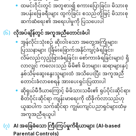
ထမင်းဝိုင်းတွင် အတူစား၍ စကားပြောခြင်း၊ မိသားစု
အပန်းဖြေခရီးများ ထွက်ခြင်း စသည်တို့ဖြင့် မိသားစု
ဆက်ဆံရေး၏ အရေးပါမှုကို ပြသပေးပါ
လိုအပ်ချိန်တွင် အကူအညီတောင်းခံပါ
အွန်လိုင်းသုံးစဉ် ဆိုးဝါးသော အတွေ့အကြုံများ၊
ပြဿနာများ (ခြိမ်းခြောက်အနိုင်ကျင့်ခံရခြင်း၊
လိမ်လည်လှည့်ဖြားခံရခြင်း၊ စော်ကားခံရခြင်းများ) ရှိ
လာလျှင် ကလေးသည် မိမိ၏ မိဘများ၊ ဆရာများနှင့်
နှစ်သိမ့်ဆွေးနွေးသူများထံ အသိပေးပြီး အကူအညီ
တောင်းခံလာစေရန် အားပေးရှင်းပြထားပါ
ဆိုရှယ်မီဒီယာကြောင့် မိမိသားသမီး၏ ရုပ်ပိုင်းဆိုင်ရာ၊
စိတ်ပိုင်းဆိုင်ရာ ကျန်းမာရေးကို ထိခိုက်လာသည်ဟု
ယူဆပါက သက်ဆိုင်ရာ ကျွမ်းကျင်ပညာရှင်များထံမှ
အကူအညီရယူပါ
AI အခြေခံသော ကြီးကြပ်မှုကိရိယာများ (AI-based
Parental Controls)