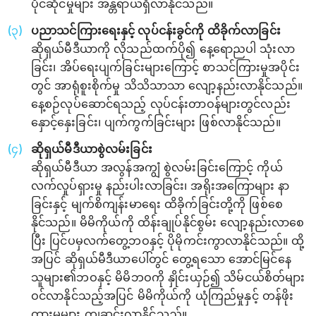
ပိုင်ဆိုင်မှုများ အန္တရာယ်ရှိလာနိုင်သည်။
ပညာသင်ကြားရေးနှင့် လုပ်ငန်းခွင်ကို ထိခိုက်လာခြင်း
ဆိုရှယ်မီဒီယာကို လိုသည်ထက်ပို၍ နေ့ရောညပါ သုံးလာ
ခြင်း၊ အိပ်ရေးပျက်ခြင်းများကြောင့် စာသင်ကြားမှုအပိုင်း
တွင် အာရုံစူးစိုက်မှု သိသိသာသာ လျော့နည်းလာနိုင်သည်။
နေ့စဉ်လုပ်ဆောင်ရသည့် လုပ်ငန်းတာဝန်များတွင်လည်း
နှောင့်နှေးခြင်း၊ ပျက်ကွက်ခြင်းများ ဖြစ်လာနိုင်သည်။
ဆိုရှယ်မီဒီယာစွဲလမ်းခြင်း
ဆိုရှယ်မီဒီယာ အလွန်အကျွံ စွဲလမ်းခြင်းကြောင့် ကိုယ်
လက်လှုပ်ရှားမှု နည်းပါးလာခြင်း၊ အရိုးအကြောများ နာ
ခြင်းနှင့် မျက်စိကျန်းမာရေး ထိခိုက်ခြင်းတို့ကို ဖြစ်စေ
နိုင်သည်။ မိမိကိုယ်ကို ထိန်းချုပ်နိုင်စွမ်း လျော့နည်းလာစေ
ပြီး ပြင်ပမှလက်တွေ့ဘဝနှင့် ပိုမိုကင်းကွာလာနိုင်သည်။ ထို့
အပြင် ဆိုရှယ်မီဒီယာပေါ်တွင် တွေ့ရသော အောင်မြင်နေ
သူများ၏ဘဝနှင့် မိမိဘဝကို နှိုင်းယှဉ်၍ သိမ်ငယ်စိတ်များ
ဝင်လာနိုင်သည့်အပြင် မိမိကိုယ်ကို ယုံကြည်မှုနှင့် တန်ဖိုး
ထားမှုများ ကျဆင်းလာနိုင်သည်။