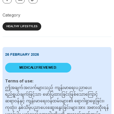
Category
HEALTHY LIFESTYLES
26 FEBRUARY 2026
MEDICALLY REVIEWED:
Terms of use:
ဤအချက်အလက်များသည် ကျန်းမာရေးပညာပေး
ရည်ရွယ်ချက်ဖြင့်သာ ဖော်ပြထားခြင်းဖြစ်သောကြောင့်
ဆရာဝန်နှင့် ကျန်းမာရေးဝန်ထမ်းများ၏ ရောဂါရှာဖွေခြင်း၊
ကုထုံး၊ နှစ်သိမ့်ပညာပေးဆွေးနွေးခြင်းများအား အစားထိုးရန်