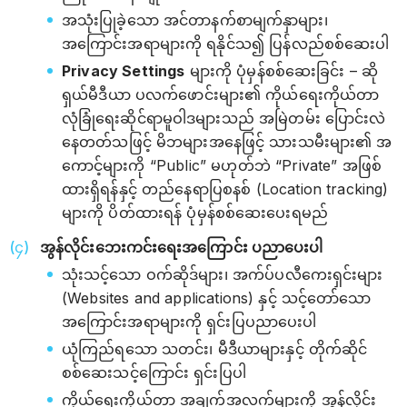
အသုံးပြုခဲ့သော အင်တာနက်စာမျက်နှာများ၊
အကြောင်းအရာများကို ရနိုင်သ၍ ပြန်လည်စစ်ဆေးပါ
Privacy Settings
များကို ပုံမှန်စစ်ဆေးခြင်း – ဆို
ရှယ်မီဒီယာ ပလက်ဖောင်းများ၏ ကိုယ်ရေးကိုယ်တာ
လုံခြုံရေးဆိုင်ရာမူဝါဒများသည် အမြဲတမ်း ပြောင်းလဲ
နေတတ်သဖြင့် မိဘများအနေဖြင့် သားသမီးများ၏ အ
ကောင့်များကို “Public” မဟုတ်ဘဲ “Private” အဖြစ်
ထားရှိရန်နှင့် တည်နေရာပြစနစ် (Location tracking)
များကို ပိတ်ထားရန် ပုံမှန်စစ်ဆေးပေးရမည်
အွန်လိုင်းဘေးကင်းရေးအကြောင်း ပညာပေးပါ
သုံးသင့်သော ဝက်ဆိုဒ်များ၊ အက်ပ်ပလီကေးရှင်းများ
(Websites and applications) နှင့် သင့်တော်သော
အကြောင်းအရာများကို ရှင်းပြပညာပေးပါ
ယုံကြည်ရသော သတင်း၊ မီဒီယာများနှင့် တိုက်ဆိုင်
စစ်ဆေးသင့်ကြောင်း ရှင်းပြပါ
ကိုယ်ရေးကိုယ်တာ အချက်အလက်များကို အွန်လိုင်း