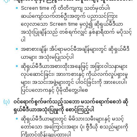
Screen time ကို တိတိကျကျ သတ်မှတ်ပါ၊
ဆယ်ကျော်သက်တစ်ဦးအတွက် ပညာသင်ကြား
လေ့လာသော Screen time မှလွဲ၍ ဆိုရှယ်မီဒီယာ
အသုံးပြုချိန်သည် တစ်ရက်လျှင် နှစ်နာရီထက် မပိုသင့်
ပါ
အစာစားချိန်၊ အိပ်ရာမဝင်မီအချိန်များတွင် ဆိုရှယ်မီဒီ
ယာများ အသုံးမပြုသင့်ပါ
ဆိုရှယ်မီဒီယာအစားထိုးအနေဖြင့် အခြားဝါသနာများ
လုပ်ဆောင်ခြင်း၊ အားကစားနှင့် ကိုယ်လက်လှုပ်ရှားမှု
များ၊ အသင်းအဖွဲ့များတွင် ပါဝင်ခြင်းကို အားပေးပါ၊
ပြင်ပလောကနှင့် ပိုမိုထိတွေ့ပါစေ
ဝင်ရောက်စွက်ဖက်သည့်သဘော မသက်ရောက်စေဘဲ ဆို
ရှယ်မီဒီယာအသုံးပြုမှုကို စောင့်ကြည့်ပါ
ဆိုရှယ်မီဒီယာများတွင် မိမိသားသမီးများနှင့် မသင့်
တော်သော အကြောင်းအရာ၊ ပုံ၊ ဗွီဒီယို စသည်များကို
ကြိုတင်ထိန်းချုပ်ထားပါ