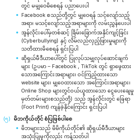
တွင် မမျှဝေမိစေရန် ပညာပေးပါ
Facebook စသည်တို့တွင် မျှဝေရန် သင့်လျော်သည့်
အရာ၊ မသင့်လျော်သည့်အရာများကို လမ်းညွှန်ပေးပါ
အွန်လိုင်းပေါ်မှတစ်ဆင့် ခြိမ်းခြောက်အနိုင်ကျင့်ခြင်း
(Cyberbullying) နှင့် လိမ်လည်လှည့်ဖြားမှုများကို
သတိထားမိစေရန် ရှင်းပြပါ
ဆိုရှယ်မီဒီယာပေါ်တွင် ပြုလုပ်သမျှလုပ်ဆောင်ချက်
များ (ဥပမာ – Facebook , TikTok တွင် ရှာဖွေထား
သောအကြောင်းအရာများ၊ ဝင်ကြည့်ထားသော
website များ၊ မျှဝေထားသော အကြောင်းအရာများ၊
Online Shop များတွင်ဝယ်ယူထားသော ငွေပေးချေမှု
မှတ်တမ်းများစသည်တို့) သည် အွန်လိုင်းတွင် ခြေရာ
(Foot Print) ကျန်ခဲ့နိုင်ကြောင်း ရှင်းပြပါ
မိဘကိုယ်တိုင် စံပြဖြစ်ပါစေ
မိဘများသည် မိမိကိုယ်တိုင်၏ ဆိုရှယ်မီဒီယာများ
အသုံးပြုမှုကိုလည်း ကန့်သတ်ပါ