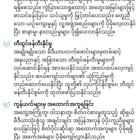
ရရှိစေသည်။ ကွဲပြားသောရှုထောင့်၊ အတွေးအမြင်များဖြင့်
စာသင်ခန်းပြင်ပ သင်ယူမှုကို မြှင့်တင်ပေးသည်။ မတူညီ
သော ယဉ်ကျေးမှုနှင့် လူ့အဖွဲ့အစည်းများကို ပိုမိုလေ့လာနိုင်
ပြီး စာနာမှု၊ နားလည်မှုများ ပို၍ပေးလာနိုင်သည်။
တီထွင်ဖန်တီးနိုင်မှု
အမျိုးမျိုးသော မီဒီယာပလက်ဖောင်းများမှတစ်ဆင့်
အနုပညာနှင့် အခြားသော တီထွင်ဖန်တီးမှုများကို
လုပ်ဆောင်နိုင်ရန် အားပေးနိုင်သည်။ အထပ်ထပ်လေ့ကျင့်
နိုင်သည်။ ဆယ်ကျော်သက်များ၏ ယုံကြည်မှုကို
တည်ဆောက်ပေးနိုင်ပြီး သူတို့၏ လုပ်ကိုင်နိုင်စွမ်း၊ တီထွင်
ဖန်တီးနိုင်စွမ်းကို ထုတ်ဖော်ပြသနိုင်သည်။
ကွန်ယက်များမှ အထောက်အကူရခြင်း
အတွေ့အကြုံတူ၊ ဝါသနာတူ၊ စိတ်ဝင်စားမှုတူသည့် ဆိုရှယ်
မီဒီယာသုံးစွဲသူ အချင်းချင်း အပြန်အလှန် ပံ့ပိုးကူညီမှုများ
ပေးခြင်းဖြင့် စိတ်ပိုင်းဆိုင်ရာ အထောက်အကူများ ပိုမိုရရှိ
ပြီး အခက်အခဲများ ပိုမိုကျော်လွှားနိုင်သည်။