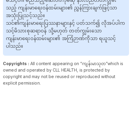
မသင့်ပါ။ မည်သည့်ဆေးဝါးကိုမဆို နားလည်တတ်ကျွမ်း
သည့် ကျန်းမာရေးဝန်ထမ်းများ၏ ညွှန်ကြားချက်ဖြင့်သာ
အသုံးပြုသင့်သည်။
သင်၏ကျန်းမာရေးပြဿနာများနှင့် ပတ်သက်၍ လိုအပ်ပါက
သင့်မိသားစုဆရာဝန် သို့မဟုတ် တတ်ကျွမ်းသော
ကျန်းမာရေးဝန်ထမ်းများ၏ အကြံဉာဏ်ကိုသာ ရယူသင့်
ပါသည်။
Copyrights :
All content appearing on “ကျန်းမာသုတ”which is
owned and operated by CLL HEALTH, is protected by
copyright and may not be reused or reproduced without
explicit permission.