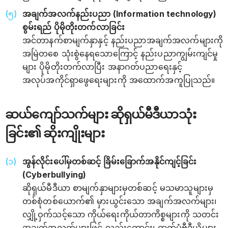
အချက်အလက်နည်းပညာ (Information technology)
စွမ်းရည် ပိုမိုတိုးတက်လာခြင်း
အင်တာနက်စာမျက်နှာနှင့် နည်းပညာအချက်အလက်များကို
အမြဲတစေ သုံးစွဲနေရသောကြောင့် နည်းပညာကျွမ်းကျင်မှု
များ ပိုမိုတိုးတက်လာပြီး အနာဂတ်ပညာရေးနှင့်
အလုပ်အကိုင်ရှာဖွေရေးများကို အထောက်အကူပြုသည်။
ဆယ်ကျော်သက်များ ဆိုရှယ်မီဒီယာသုံး
ခြင်း၏ ဆိုးကျိုးများ
အွန်လိုင်းပေါ်မှတစ်ဆင့် ခြိမ်းခြောက်အနိုင်ကျင့်ခြင်း
(Cyberbullying)
ဆိုရှယ်မီဒီယာ စာမျက်နှာများမှတစ်ဆင့် မသမာသူများမှ
တစ်စုံတစ်ယောက်၏ မှားယွင်းသော အချက်အလက်များ၊
လျှို့ဝှက်သင့်သော ကိုယ်ရေးကိုယ်တာကိစ္စများကို သတင်း
အချက်အလက်များဖြင့် လည်းကောင်း၊ ဓာတ်ပုံဗီဒီယိုများ