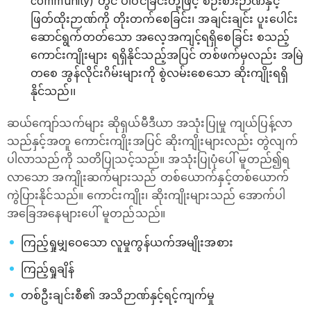
community) တွင် ပါဝင်ခြင်းတို့ဖြင့် စဉ်းစားဉာဏ်နှင့်
ဖြတ်ထိုးဉာဏ်ကို တိုးတက်စေခြင်း၊ အချင်းချင်း ပူးပေါင်း
ဆောင်ရွက်တတ်သော အလေ့အကျင့်ရရှိစေခြင်း စသည့်
ကောင်းကျိုးများ ရရှိနိုင်သည့်အပြင် တစ်ဖက်မှလည်း အမြဲ
တစေ အွန်လိုင်းဂိမ်းများကို စွဲလမ်းစေသော ဆိုးကျိုးရရှိ
နိုင်သည်၊၊
ဆယ်ကျော်သက်များ ဆိုရှယ်မီဒီယာ အသုံးပြုမှု ကျယ်ပြန့်လာ
သည်နှင့်အတူ ကောင်းကျိုးအပြင် ဆိုးကျိုးများလည်း တွဲလျက်
ပါလာသည်ကို သတိပြုသင့်သည်။ အသုံးပြုပုံပေါ် မူတည်၍ရ
လာသော အကျိုးဆက်များသည် တစ်ယောက်နှင့်တစ်ယောက်
ကွဲပြားနိုင်သည်။ ကောင်းကျိုး၊ ဆိုးကျိုးများသည် အောက်ပါ
အခြေအနေများပေါ် မူတည်သည်။
ကြည့်ရှုမျှဝေသော လူမှုကွန်ယက်အမျိုးအစား
ကြည့်ရှုချိန်
တစ်ဦးချင်းစီ၏ အသိဉာဏ်နှင့်ရင့်ကျက်မှု