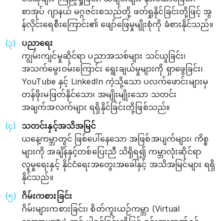
စာအုပ် ဂျာနယ် မဂ္ဂဇင်းစသည်တို့ ဖတ်ရှုနိုင်ခြင်းတို့ဖြင့် အွ
န်လိုင်းရေစီးကြောင်း၏ ဖျော်ဖြေမှုမျိုးစုံကို ခံစားနိုင်သည်။
ပညာရေး
ကျွမ်းကျင်မှုဆိုင်ရာ ပညာအသစ်များ သင်ယူခြင်း၊
အသက်မွေးဝမ်းကြောင်း ရွေးချယ်မှုများကို ရှာဖွေခြင်း၊
YouTube နှင့် LinkedIn ကဲ့သို့သော ပလက်ဖောင်းများမှ
တန်ဖိုးမဖြတ်နိုင်သော၊ အမျိုးမျိုးသော သတင်း
အချက်အလက်များ ရရှိနိုင်ခြင်းတို့ဖြစ်သည်။
သတင်းနှင့်အသိအမြင်
ယနေ့ကမ္ဘာတွင် ဖြစ်ပေါ်နေသော အဖြစ်အပျက်များ၊ ကိစ္စ
များကို အချိန်နှင့်တစ်ပြေးညီ သိရှိရ၍ ကမ္ဘာလုံးဆိုင်ရာ
လူမှုရေးနှင့် နိုင်ငံရေးအတွေးအခေါ်နှင့် အသိအမြင်များ ရရှိ
နိုင်သည်။
ဂိမ်းကစားခြင်း
ဂိမ်းများကစားခြင်း၊ စိတ်ကူးယဉ်ကမ္ဘာ (Virtual