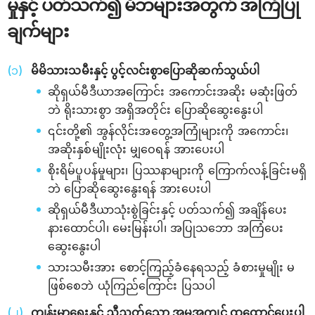
မှုနှင့် ပတ်သက်၍ မိဘများအတွက် အကြံပြု
ချက်များ
မိမိသားသမီးနှင့် ပွင့်လင်းစွာပြောဆိုဆက်သွယ်ပါ
ဆိုရှယ်မီဒီယာအကြောင်း အကောင်းအဆိုး မဆုံးဖြတ်
ဘဲ ရိုးသားစွာ အရှိအတိုင်း ပြောဆိုဆွေးနွေးပါ
၎င်းတို့၏ အွန်လိုင်းအတွေ့အကြုံများကို အကောင်း၊
အဆိုးနှစ်မျိုးလုံး မျှဝေရန် အားပေးပါ
စိုးရိမ်ပူပန်မှုများ၊ ပြဿနာများကို ကြောက်လန့်ခြင်းမရှိ
ဘဲ ပြောဆိုဆွေးနွေးရန် အားပေးပါ
ဆိုရှယ်မီဒီယာသုံးစွဲခြင်းနှင့် ပတ်သက်၍ အချိန်ပေး
နားထောင်ပါ၊ မေးမြန်းပါ၊ အပြုသဘော အကြံပေး
ဆွေးနွေးပါ
သားသမီးအား စောင့်ကြည့်ခံနေရသည့် ခံစားမှုမျိုး မ
ဖြစ်စေဘဲ ယုံကြည်ကြောင်း ပြသပါ
ကျန်းမာရေးနှင့် ညီညွတ်သော အမူအကျင့် ထူထောင်ပေးပါ