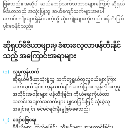
ဖြစ်သည်။ အဆိုပါ ဆယ်ကျော်သက်သဘာဝများကြောင့် ဆိုရှယ်
မီဒီယာသည် အသုံးပြုသူ ဆယ်ကျော်သက်များအပေါ်
ကောင်းကျိုးများရှိနိုင်သကဲ့သို့ ဆိုးကျိုးများကိုလည်း ဖန်တီးဖြစ်
ပွါးစေနိုင်သည်။
ဆိုရှယ်မီဒီယာများမှ ခံစားလေ့လာဖန်တီးနိုင်
သည့် အကြောင်းအရာများ
လူမှုကွန်ယက်
ဆိုရှယ်မီဒီယာသုံးစွဲသူ သက်တူရွယ်တူလူငယ်များကြား
ဆက်သွယ်ခြင်း၊ ကွန်ယက်ချိတ်ဆက်ခြင်း၊ အွန်လိုင်းလူမှု
အသိုင်းအဝန်းများ ဖန်တီးခြင်း၊ ကိုယ်ရေးကိုယ်တာ
သတင်းအချက်အလက်များ မျှဝေခြင်းဖြင့် သုံးစွဲသူ
အချင်းချင်း ခင်မင်ရင်းနှီးမှုဖြစ်စေသည်။
ဖျော်ဖြေရေး
ဗီဒီယိုများ ကြည့်ရှုခြင်း၊ သီချင်းများ နားထောင်ခြင်း၊