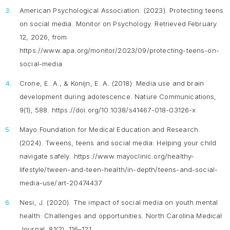
American Psychological Association. (2023).
Protecting teens
on social media
. Monitor on Psychology. Retrieved February
12, 2026, from
https://www.apa.org/monitor/2023/09/protecting-teens-on-
social-media
Crone, E. A., & Konijn, E. A. (2018).
Media use and brain
development during adolescence
. Nature Communications,
9(1), 588. https://doi.org/10.1038/s41467-018-03126-x
Mayo Foundation for Medical Education and Research.
(2024).
Tweens, teens and social media: Helping your child
navigate safely
. https://www.mayoclinic.org/healthy-
lifestyle/tween-and-teen-health/in-depth/teens-and-social-
media-use/art-20474437
Nesi, J. (2020). The impact of social media on youth mental
health: Challenges and opportunities.
North Carolina Medical
Journal, 81
(2), 116–121.