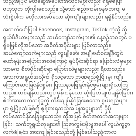
သည့်အပြင် မိတ်ဆွေအပေါင်းအသင်းများလည်း ရရှိစေပြီး
ဗဟုသုတ တိုးပွါးစေသည်။ သို့သော် စည်းကမ်းစနစ်တကျ မ
သုံးစွဲပါက မလိုလားအပ်သော ဆိုးကျိုးများလည်း ရရှိနိုင်သည်။
အထက်ဖော်ပြပါ Facebook, Instagram, TikTok ကဲ့သို့ ဆို
ရှယ်မီဒီယာများသည် ဆယ်ကျော်သက်များ၏ နေ့စဉ်ဘဝတွင် မ
ရှိမဖြစ်လိုအပ်သော အစိတ်အပိုင်းများ ဖြစ်လာသည်။
ဆယ်ကျော်သက်များသည် လူပျိုဖော်၊ အပျိုဖော်ဝင်ချိန်တွင်
ဟော်မုန်းအပြောင်းအလဲကြောင့် ရုပ်ပိုင်းဆိုင်ရာ ပြောင်းလဲမှုများ
သာမက စိတ်ပိုင်းဆိုင်ရာ ပြောင်းလဲမှုများလည်း ရှိလာသည်။
အသက်အရွယ်အလိုက် ရှိသင့်သော ဉာဏ်ရည်ဖွံ့ဖြိုးမှု၊ ကျိုး
ကြောင်းဆင်ခြင်နိုင်စွမ်း၊ ပြဿနာဖြေရှင်းနိုင်စွမ်းများရှိလာကြ
သည်။ တစ်ချိန်တည်းတွင် မှန်ကန်သော ဆုံးဖြတ်ချက်ချနိုင်ခြင်း၊
စိတ်အားထက်သန်မှုကို ထိန်းချုပ်နိုင်ခြင်းစသော စွမ်းရည်များ
မှာ ဖွံ့ဖြိုးဆဲဖြစ်၍ စွန့်စားရသည့်အပြုအမူများကို ပိုမို
လုပ်ဆောင်နိုင်ခြေများသည်။ ထို့အပြင် စိတ်အတက်အကျများ
ခြင်း၊ သက်တူရွယ်တူများ၏ ဩဇာလွှမ်းမိုးမှုအပေါ် လွယ်ကူစွာ
လက်ခံခြင်း၊ အားကျခြင်းစသည်တို့ ဖြစ်ပေါ်သည့်ကာလ