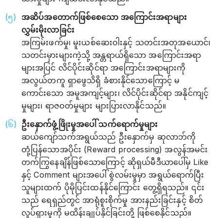
အဆိပ်အတောက်ဖြစ်စေသော အကြောင်းအရာများ
လွှမ်းမိုးလာခြင်း
အကြမ်းဖက်မှု၊ မူးယစ်ဆေးဝါးနှင့် သတင်းအတုအယောင်၊
သတင်းမှားများကဲ့သို့ အန္တရာယ်ရှိသော အကြောင်းအရာ
များအပြင် လိင်ပိုင်းဆိုင်ရာ အကြောင်းအရာများကို
အလွယ်တကူ ရှာဖွေသိရှိ ခံစားနိုင်သောကြောင့် မ
ကောင်းသော အမူအကျင့်များ၊ လိင်ပိုင်းဆိုင်ရာ အနိုင်ကျင့်
မှုများ၊ ရာဇဝတ်မှုများ များပြားလာနိုင်သည်။
ဦးနှောက်ဖွံ့ဖြိုးမှုအပေါ် သက်ရောက်မှုများ
ဆယ်ကျော်သက်အရွယ်သည် ဦးနှောက်မှ ဆုလာဘ်ကို
တုံ့ပြန်သောအပိုင်း (Reward processing) အလွန်အမင်း
တက်ကြွနေချိန်ဖြစ်သောကြောင့် ဆိုရှယ်မီဒီယာပေါ်မှ Like
နှင့် Comment များအပေါ် စွဲလမ်းမှုမှာ အရွယ်ရောက်ပြီး
သူများထက် ပိုမိုပြင်းထန်နိုင်ကြောင်း တွေ့ရှိရသည်။ ၎င်း
သည် ရေရှည်တွင် အာရုံစူးစိုက်မှု အားနည်းခြင်းနှင့် စိတ်
လှုပ်ရှားမှုကို မထိန်းချုပ်နိုင်ခြင်းတို့ ဖြစ်စေနိုင်သည်။