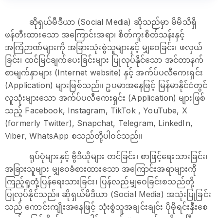
ဆိုရှယ်မီဒီယာ (Social Media) ဆိုသည်မှာ မိမိသိရှိ
ဖန်တီးထားသော အကြောင်းအရာ၊ စိတ်ကူးစိတ်သန်းနှင့်
အကြံဉာဏ်များကို အခြားသုံးစွဲသူများနှင့် မျှဝေခြင်း၊ ဖလှယ်
ခြင်း၊ ထင်မြင်ချက်ပေးခြင်းများ ပြုလုပ်နိုင်သော အင်တာနက်
စာမျက်နှာများ (Internet website) နှင့် အက်ပ်ပလီကေးရှင်း
(Application) များဖြစ်သည်။ ဥပမာအနေဖြင့် မြန်မာနိုင်ငံတွင်
လူသုံးများသော အက်ပ်ပလီကေးရှင်း (Application) များဖြစ်
သည့် Facebook, Instagram, TikTok , YouTube, X
(formerly Twitter), Snapchat, Telegram, LinkedIn,
Viber, WhatsApp စသည်တို့ပါဝင်သည်။
ရုပ်ပုံများနှင့် ဗွီဒီယိုများ တင်ခြင်း၊ စာဖြင့်ရေးသားခြင်း၊
အခြားသူများ မျှဝေခံစားထားသော အကြောင်းအရာများကို
ကြည့်ရှုတုံ့ပြန်ရေးသားခြင်း၊ ပြန်လည်မျှဝေခြင်းစသည်တို့
ပြုလုပ်နိုင်သည်။ ဆိုရှယ်မီဒီယာ (Social Media) အသုံးပြုခြင်း
သည် ကောင်းကျိုးအနေဖြင့် သုံးစွဲသူအချင်းချင်း ပိုမိုရင်းနှီးစေ