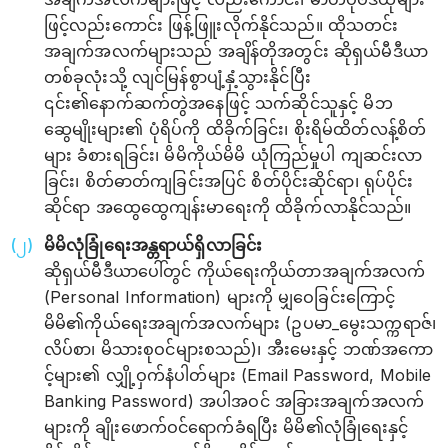
ဖြင့်လည်းကောင်း ဖြန့်ဖြူးလိုက်နိုင်သည်။ ထိုသတင်း
အချက်အလက်များသည် အချိန်တိုအတွင်း ဆိုရှယ်မီဒီယာ
တစ်ခုလုံးသို့ လျင်မြန်စွာပျံ့နှံ့သွားနိုင်ပြီး
၎င်း၏နောက်ဆက်တွဲအနေဖြင့် သက်ဆိုင်သူနှင့် မိဘ
ဆွေမျိုးများ၏ ပုံရိပ်ကို ထိခိုက်ခြင်း၊ စိုးရိမ်ထိတ်လန့်စိတ်
များ ခံစားရခြင်း၊ မိမိကိုယ်မိမိ ယုံကြည်မှုပါ ကျဆင်းလာ
ခြင်း၊ စိတ်ဓာတ်ကျခြင်းအပြင် စိတ်ပိုင်းဆိုင်ရာ၊ ရုပ်ပိုင်း
ဆိုင်ရာ အထွေထွေကျန်းမာရေးကို ထိခိုက်လာနိုင်သည်။
မိမိလုံခြုံရေးအန္တရာယ်ရှိလာခြင်း
ဆိုရှယ်မီဒီယာပေါ်တွင် ကိုယ်ရေးကိုယ်တာအချက်အလက်
(Personal Information) များကို မျှဝေခြင်းကြောင့်
မိမိ၏ကိုယ်ရေးအချက်အလက်များ (ဥပမာ_မွေးသက္ကရာဇ်၊
လိပ်စာ၊ မိသားစုဝင်များစသည်)၊ အီးမေးနှင့် ဘဏ်အကော
င့်များ၏ လျှို့ဝှက်နံပါတ်များ (Email Password, Mobile
Banking Password) အပါအဝင် အခြားအချက်အလက်
များကို ချိုးဖောက်ဝင်ရောက်ခံရပြီး မိမိ၏လုံခြုံရေးနှင့်