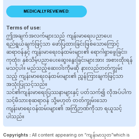
MEDICALLY REVIEWED:
Terms of use:
ဤအချက်အလက်များသည် ကျန်းမာရေးပညာပေး
ရည်ရွယ်ချက်ဖြင့်သာ ဖော်ပြထားခြင်းဖြစ်သောကြောင့်
ဆရာဝန်နှင့် ကျန်းမာရေးဝန်ထမ်းများ၏ ရောဂါရှာဖွေခြင်း၊
ကုထုံး၊ နှစ်သိမ့်ပညာပေးဆွေးနွေးခြင်းများအား အစားထိုးရန်
မသင့်ပါ။ မည်သည့်ဆေးဝါးကိုမဆို နားလည်တတ်ကျွမ်း
သည့် ကျန်းမာရေးဝန်ထမ်းများ၏ ညွှန်ကြားချက်ဖြင့်သာ
အသုံးပြုသင့်သည်။
သင်၏ကျန်းမာရေးပြဿနာများနှင့် ပတ်သက်၍ လိုအပ်ပါက
သင့်မိသားစုဆရာဝန် သို့မဟုတ် တတ်ကျွမ်းသော
ကျန်းမာရေးဝန်ထမ်းများ၏ အကြံဉာဏ်ကိုသာ ရယူသင့်
ပါသည်။
Copyrights :
All content appearing on “ကျန်းမာသုတ”which is