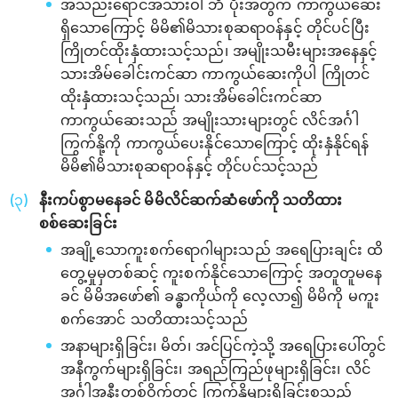
အသည်းရောင်အသားဝါ ဘီ ပိုးအတွက် ကာကွယ်ဆေး
ရှိသောကြောင့် မိမိ၏မိသားစုဆရာဝန်နှင့် တိုင်ပင်ပြီး
ကြိုတင်ထိုးနှံထားသင့်သည်၊ အမျိုးသမီးများအနေနှင့်
သားအိမ်ခေါင်းကင်ဆာ ကာကွယ်ဆေးကိုပါ ကြိုတင်
ထိုးနှံထားသင့်သည်၊ သားအိမ်ခေါင်းကင်ဆာ
ကာကွယ်ဆေးသည် အမျိုးသားများတွင် လိင်အင်္ဂါ
ကြွက်နို့ကို ကာကွယ်ပေးနိုင်သောကြောင့် ထိုးနှံနိုင်ရန်
မိမိ၏မိသားစုဆရာဝန်နှင့် တိုင်ပင်သင့်သည်
နီးကပ်စွာမနေခင် မိမိလိင်ဆက်ဆံဖော်ကို သတိထား
စစ်ဆေးခြင်း
အချို့သောကူးစက်ရောဂါများသည် အရေပြားချင်း ထိ
တွေ့မှုမှတစ်ဆင့် ကူးစက်နိုင်သောကြောင့် အတူတူမနေ
ခင် မိမိအဖော်၏ ခန္ဓာကိုယ်ကို လေ့လာ၍ မိမိကို မကူး
စက်အောင် သတိထားသင့်သည်
အနာများရှိခြင်း၊ မိတ်၊ အင်ပြင်ကဲ့သို့ အရေပြားပေါ်တွင်
အနီကွက်များရှိခြင်း၊ အရည်ကြည်ဖုများရှိခြင်း၊ လိင်
အင်္ဂါအနီးတစ်ဝိုက်တွင် ကြွက်နို့များရှိခြင်းစသည့်