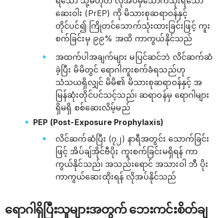
ရသော သို့မဟုတ် လိုအပ်မှသောက်သုံးရသော
ဆေးဝါး (PrEP) ကို မိသားစုဆရာဝန်နှင့်
တိုင်ပင်၍ ကြိုတင်သောက်သုံးထားခြင်းဖြင့် ကူး
စက်ခြင်းမှ ၉၉% အထိ ကာကွယ်နိုင်သည်
အထက်ပါအချက်များ မပြင်ဆင်ဘဲ လိင်ဆက်ဆံ
ခဲ့ပြီး မိမိတွင် ရောဂါကူးစက်ခံရသည်ဟု
သံသယရှိလျှင် မိမိ၏ မိသားစုဆရာဝန်နှင့် အ
မြန်ဆုံးတိုင်ပင်သင့်သည်၊ ဆရာဝန်မှ ရောဂါများ
ရှိမရှိ စစ်ဆေးလိမ့်မည်
PEP (Post-Exposure Prophylaxis)
လိင်ဆက်ဆံပြီး (၇၂) နာရီအတွင်း သောက်ခြင်း
ဖြင့် အိပ်ချ်အိုင်ဗီပိုး ကူးစက်ခြင်းမရှိရန် ကာ
ကွယ်နိုင်သည်၊ အသည်းရောင် အသားဝါ ဘီ ပိုး
ကာကွယ်ဆေးထိုးရန် လိုအပ်နိုင်သည်
ရောဂါရှိပြီးသူများအတွက် ဘေးကင်းစိတ်ချ