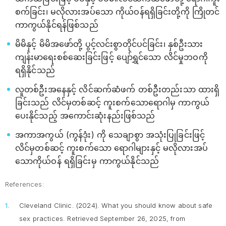
စက်ခြင်း၊ မလိုလားအပ်သော ကိုယ်ဝန်ရရှိခြင်းတို့ကို ကြိုတင်
ကာကွယ်နိုင်ရန်ဖြစ်သည်
မိမိနှင့် မိမိအဖော်တို့ ပွင့်လင်းစွာတိုင်ပင်ခြင်း၊ နှစ်ဦးသား
ကျန်းမာရေးစစ်ဆေးခြင်းဖြင့် ပျော်ရွှင်သော လိင်မှုဘဝကို
ရရှိနိုင်သည်
လူတစ်ဦးအနေနှင့် လိင်ဆက်ဆံဖက် တစ်ဦးတည်းသာ ထားရှိ
ခြင်းသည် လိင်မှတစ်ဆင့် ကူးစက်သောရောဂါမှ ကာကွယ်
ပေးနိုင်သည့် အကောင်းဆုံးနည်းဖြစ်သည်
အကာအကွယ် (ကွန်ဒုံး) ကို သေချာစွာ အသုံးပြုခြင်းဖြင့်
လိင်မှတစ်ဆင့် ကူးစက်သော ရောဂါများနှင့် မလိုလားအပ်
သောကိုယ်ဝန် ရရှိခြင်းမှ ကာကွယ်နိုင်သည်
References:
Cleveland Clinic. (2024).
What you should know about safe
sex practices
. Retrieved September 26, 2025, from