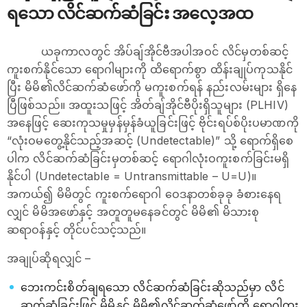
ရသော လိင်ဆက်ဆံခြင်း အလေ့အထ
ယခုကာလတွင် အိပ်ချ်အိုင်ဗီအပါအဝင် လိင်မှတစ်ဆင့်
ကူးစက်နိုင်သော ရောဂါများကို ထိရောက်စွာ ထိန်းချုပ်ကုသနိုင်
ပြီး မိမိ၏လိင်ဆက်ဆံဖော်ကို မကူးစက်ရန် နည်းလမ်းများ ရှိနေ
ပြီဖြစ်သည်။ အထူးသဖြင့် အိတ်ချ်အိုင်ဗီပိုးရှိသူများ (PLHIV)
အနေဖြင့် ဆေးကုသမှုမှန်မှန်ခံယူခြင်းဖြင့် ဗိုင်းရပ်စ်ပိုးပမာဏကို
“လုံးဝမတွေ့နိုင်သည့်အဆင့် (Undetectable)” သို့ ရောက်ရှိစေ
ပါက လိင်ဆက်ဆံခြင်းမှတစ်ဆင့် ရောဂါလုံးဝကူးစက်ခြင်းမရှိ
နိုင်ပါ (Undetectable = Untransmittable – U=U)။
အကယ်၍ မိမိတွင် ကူးစက်ရောဂါ ဝေဒနာတစ်ခုခု ခံစားနေရ
လျှင် မိမိအဖော်နှင့် အတူတူမနေခင်တွင် မိမိ၏ မိသားစု
ဆရာဝန်နှင့် တိုင်ပင်သင့်သည်။
အချုပ်ဆိုရလျှင် –
ဘေးကင်းစိတ်ချရသော လိင်ဆက်ဆံခြင်းဆိုသည်မှာ လိင်
ဆက်ဆံခြင်းဖြင့် မိမိနှင့် မိမိ၏လိင်ဆက်ဆံဖော်တို့ ရောဂါကူး