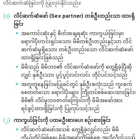
လိင်ဆက်ဆံခြင်းကို ပြုလုပ်နိုင်သည်။
လိင်ဆက်ဆံဖော် (Sex partner) တစ်ဦးတည်းသာ ထားရှိ
ခြင်း
အကောင်းဆုံးနှင့် စိတ်အချရဆုံး ကာကွယ်ခြင်းမှာ
ရောဂါပိုးကင်းရှင်းသော၊ မိမိတစ်ဦးတည်းနှင့်သာ လိင်
ဆက်ဆံမှုရှိသော၊ တစ်ဦးတည်းသော လိင်ဆက်ဆံဖော်
ထားရှိခြင်းဖြစ်သည်
မိမိသည် မိမိဘဝ၏ လိင်ဆက်ဆံဖော်ကို တွေ့ရှိခဲ့ပြီဆို
လျှင် နှစ်ဦးသား ပွင့်ပွင့်လင်းလင်း တိုင်ပင်သင့်သည်
အတူတူနေခြင်းမပြုခင်တွင် နှစ်ဦးစလုံးသည် ကူးစက်
စေတတ်သော ရောဂါပိုးများ ကြိုတင်စစ်ဆေးထားခြင်း၊
မိမိ၏ လိင်မှုဘဝဇာတ်ကြောင်းကို မိမိအဖော်အား
ရင်ဖွင့်ထားရှိခြင်းကို ပြုလုပ်သင့်သည်
ကာကွယ်ခြင်းကို ပထမဦးစားပေး စဉ်းစားခြင်း
လိင်ဆက်ဆံဖော်အသစ် တွေ့ရှိခဲ့လျှင်လည်း မိမိ
ကိုယ်တိုင်ဖြစ်စေ၊ မိမိအဖော်ကိုဖြစ်စေ အလိုလိုက်သည့်