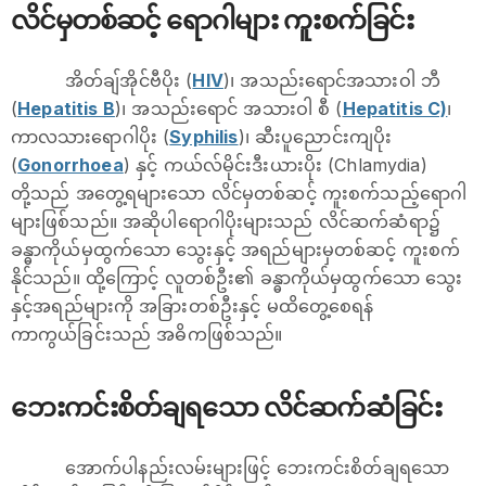
လိင်မှတစ်ဆင့် ရောဂါများ ကူးစက်ခြင်း
အိတ်ချ်အိုင်ဗီပိုး (
HIV
)၊ အသည်းရောင်အသားဝါ ဘီ
(
Hepatitis B
)၊ အသည်းရောင် အသားဝါ စီ (
Hepatitis C)
၊
ကာလသားရောဂါပိုး (
Syphilis
)၊ ဆီးပူညောင်းကျပိုး
(
Gonorrhoea
) နှင့် ကယ်လ်မိုင်းဒီးယားပိုး (Chlamydia)
တို့သည် အတွေ့ရများသော လိင်မှတစ်ဆင့် ကူးစက်သည့်ရောဂါ
များဖြစ်သည်။ အဆိုပါရောဂါပိုးများသည် လိင်ဆက်ဆံရာ၌
ခန္ဓာကိုယ်မှထွက်သော သွေးနှင့် အရည်များမှတစ်ဆင့် ကူးစက်
နိုင်သည်။ ထို့ကြောင့် လူတစ်ဦး၏ ခန္ဓာကိုယ်မှထွက်သော သွေး
နှင့်အရည်များကို အခြားတစ်ဦးနှင့် မထိတွေ့စေရန်
ကာကွယ်ခြင်းသည် အဓိကဖြစ်သည်။
ဘေးကင်းစိတ်ချရသော လိင်ဆက်ဆံခြင်း
အောက်ပါနည်းလမ်းများဖြင့် ဘေးကင်းစိတ်ချရသော