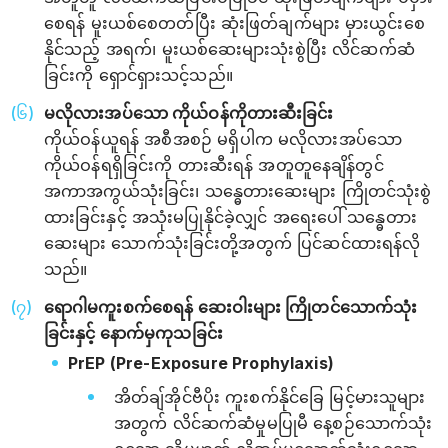
စေရန် မူးယစ်စေတတ်ပြီး ဆုံးဖြတ်ချက်များ မှားယွင်းစေ
နိုင်သည့် အရက်၊ မူးယစ်ဆေးများသုံးစွဲပြီး လိင်ဆက်ဆံ
ခြင်းကို ရှောင်ရှားသင့်သည်။
မလိုလားအပ်သော ကိုယ်ဝန်ကိုတားဆီးခြင်း
ကိုယ်ဝန်ယူရန် အစီအစဉ် မရှိပါက မလိုလားအပ်သော
ကိုယ်ဝန်ရရှိခြင်းကို တားဆီးရန် အတူတူနေချိန်တွင်
အကာအကွယ်သုံးခြင်း၊ သန္ဓေတားဆေးများ ကြိုတင်သုံးစွဲ
ထားခြင်းနှင့် အသုံးမပြုနိုင်ခဲ့လျှင် အရေးပေါ် သန္ဓေတား
ဆေးများ သောက်သုံးခြင်းတို့အတွက် ပြင်ဆင်ထားရန်လို
သည်။
ရောဂါမကူးစက်စေရန် ဆေးဝါးများ ကြိုတင်သောက်သုံး
ခြင်းနှင့် နောက်မှကုသခြင်း
PrEP (Pre-Exposure Prophylaxis)
အိတ်ချ်အိုင်ဗီပိုး ကူးစက်နိုင်ခြေ မြင့်မားသူများ
အတွက် လိင်ဆက်ဆံမှုမပြုမီ နေ့စဉ်သောက်သုံး