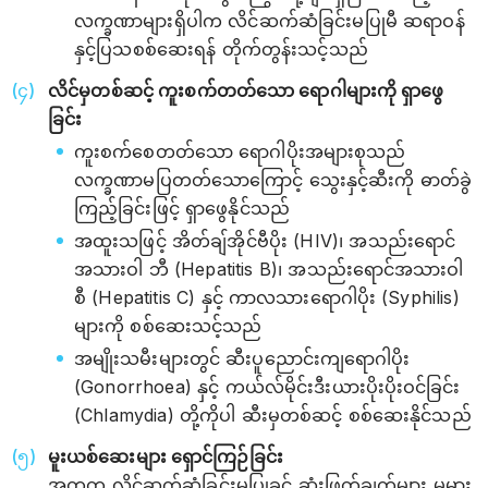
လက္ခဏာများရှိပါက လိင်ဆက်ဆံခြင်းမပြုမီ ဆရာဝန်
နှင့်ပြသစစ်ဆေးရန် တိုက်တွန်းသင့်သည်
လိင်မှတစ်ဆင့် ကူးစက်တတ်သော ရောဂါများကို ရှာဖွေ
ခြင်း
ကူးစက်စေတတ်သော ရောဂါပိုးအများစုသည်
လက္ခဏာမပြတတ်သောကြောင့် သွေးနှင့်ဆီးကို ဓာတ်ခွဲ
ကြည့်ခြင်းဖြင့် ရှာဖွေနိုင်သည်
အထူးသဖြင့် အိတ်ချ်အိုင်ဗီပိုး (HIV)၊ အသည်းရောင်
အသားဝါ ဘီ (Hepatitis B)၊ အသည်းရောင်အသားဝါ
စီ (Hepatitis C) နှင့် ကာလသားရောဂါပိုး (Syphilis)
များကို စစ်ဆေးသင့်သည်
အမျိုးသမီးများတွင် ဆီးပူညောင်းကျရောဂါပိုး
(Gonorrhoea) နှင့် ကယ်လ်မိုင်းဒီးယားပိုးပိုးဝင်ခြင်း
(Chlamydia) တို့ကိုပါ ဆီးမှတစ်ဆင့် စစ်ဆေးနိုင်သည်
မူးယစ်ဆေးများ ရှောင်ကြဉ်ခြင်း
အတူတူ လိင်ဆက်ဆံခြင်းမပြုခင် ဆုံးဖြတ်ချက်များ မမှား