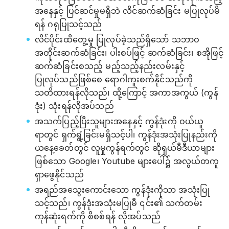
အနေနှင့် ပြင်ဆင်မှုမရှိဘဲ လိင်ဆက်ဆံခြင်း မပြုလုပ်မိ
ရန် ဂရုပြုသင့်သည်
လိင်ပိုင်းထိတွေ့မှု ပြုလုပ်ခဲ့သည်ရှိသော် သဘာဝ
အတိုင်းဆက်ဆံခြင်း၊ ပါးစပ်ဖြင့် ဆက်ဆံခြင်း၊ စအိုဖြင့်
ဆက်ဆံခြင်းစသည့် မည့်သည့်နည်းလမ်းနှင့်
ပြုလုပ်သည်ဖြစ်စေ ရောဂါကူးစက်နိုင်သည်ကို
သတိထားရန်လိုသည်၊ ထို့ကြောင့် အကာအကွယ် (ကွန်
ဒုံး) သုံးရန်လိုအပ်သည်
အသက်ပြည့်ပြီးသူများအနေနှင့် ကွန်ဒုံးကို ဝယ်ယူ
ရာတွင် ရှက်ရွံ့ခြင်းမရှိသင့်ပါ၊ ကွန်ဒုံးအသုံးပြုနည်းကို
ယနေ့ခေတ်တွင် လူမှုကွန်ရက်တွင် ဆိုရှယ်မီဒီယာများ
ဖြစ်သော Google၊ Youtube များပေါ်၌ အလွယ်တကူ
ရှာဖွေနိုင်သည်
အရည်အသွေးကောင်းသော ကွန်ဒုံးကိုသာ အသုံးပြု
သင့်သည်၊ ကွန်ဒုံးအသုံးမပြုမီ ၎င်း၏ သက်တမ်း
ကုန်ဆုံးရက်ကို စိစစ်ရန် လိုအပ်သည်