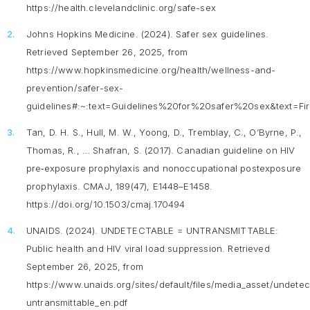
https://health.clevelandclinic.org/safe-sex
Johns Hopkins Medicine. (2024).
Safer sex guidelines
.
Retrieved September 26, 2025, from
https://www.hopkinsmedicine.org/health/wellness-and-
prevention/safer-sex-
guidelines#:~:text=Guidelines%20for%20safer%20sex&tex
Tan, D. H. S., Hull, M. W., Yoong, D., Tremblay, C., O’Byrne, P.,
Thomas, R., … Shafran, S. (2017). Canadian guideline on HIV
pre‑exposure prophylaxis and nonoccupational postexposure
prophylaxis.
CMAJ, 189
(47), E1448–E1458.
https://doi.org/10.1503/cmaj.170494
UNAIDS. (2024).
UNDETECTABLE = UNTRANSMITTABLE:
Public health and HIV viral load suppression.
Retrieved
September 26, 2025, from
https://www.unaids.org/sites/default/files/media_asset/undetec
untransmittable_en.pdf