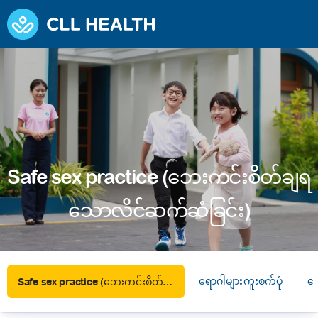
Safe sex practice (ဘေးကင်းစိတ်ချရ
သောလိင်ဆက်ဆံခြင်း)
ရောဂါများကူးစက်ပုံ
ဘေ
Safe sex practice (ဘေးကင်းစိတ်ချရသောလိင်ဆက်ဆံခြင်း)