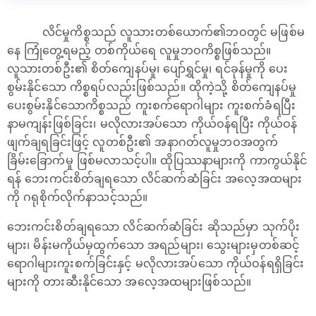
လိင်မှုကိစ္စသည် လူသားတစ်ယောက်၏ဘဝတွင် မဖြစ်မ
နေ ကြုံတွေ့ရမည့် တစ်ကိုယ်ရေ လူမှုဘဝကိစ္စဖြစ်သည်။
လူသားတစ်ဦး၏ စိတ်ကျေနပ်မှု၊ ပျော်ရွှင်မှု၊ ရင်ခုန်မှုကို ပေး
စွမ်းနိုင်သော ကိစ္စရပ်လည်းဖြစ်သည်။ ထိုကဲ့သို့ စိတ်ကျေနပ်မှု
ပေးစွမ်းနိုင်သောကိစ္စသည် ကူးစက်ရောဂါများ ကူးစက်ခံရပြီး
နာမကျန်းဖြစ်ခြင်း၊ မလိုလားအပ်သော ကိုယ်ဝန်ရပြီး ကိုယ်ဝန်
ဖျက်ချရခြင်းဖြင့် လူတစ်ဦး၏ အနာဂတ်လူမှုဘဝအတွက်
ခြိမ်းခြောက်မှု ဖြစ်မလာသင့်ပါ။ ထိုပြဿနာများကို ကာကွယ်နိုင်
ရန် ဘေးကင်းစိတ်ချရသော လိင်ဆက်ဆံခြင်း အလေ့အထများ
ကို ဂရုစိုက်လိုက်နာသင့်သည်။
ဘေးကင်းစိတ်ချရသော လိင်ဆက်ဆံခြင်း ဆိုသည်မှာ သုက်ပိုး
များ၊ မိန်းမကိုယ်မှထွက်သော အရည်များ၊ သွေးများမှတစ်ဆင့်
ရောဂါများကူးစက်ခြင်းနှင့် မလိုလားအပ်သော ကိုယ်ဝန်ရရှိခြင်း
များကို တားဆီးနိုင်သော အလေ့အထများဖြစ်သည်။