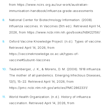
from https://www.ncirs.org.au/our-work/australian-
immunisation-handbook/influenza-grade-assessments
National Center for Biotechnology Information. (2008).
Influenza vaccines
. In Vaccines (5th ed.). Retrieved April 14,
2026, from https://www.ncbi.nlm.nih.gov/books/NBK22156/
Oxford Vaccine Knowledge Project. (n.d.).
Types of vaccine
.
Retrieved April 14, 2026, from
https://vaccineknowledge.ox.ac.uk/types-of-
vaccine#Subunit-Vaccines
Taubenberger, J. K., & Morens, D. M. (2006). 1918 influenza:
The mother of all pandemics.
Emerging Infectious Diseases,
12
(1), 15–22. Retrieved April 14, 2026, from
https://pmc.ncbi.nlm.nih.gov/articles/PMC2862331/
World Health Organization. (n.d.).
History of influenza
vaccination
. Retrieved April 14, 2026, from