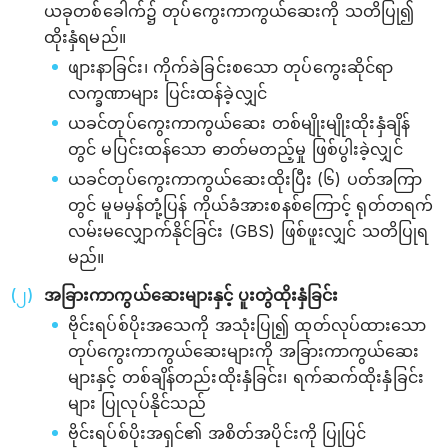
ယခုတစ်ခေါက်၌ တုပ်ကွေးကာကွယ်ဆေးကို သတိပြု၍
ထိုးနှံရမည်။
ဖျားနာခြင်း၊ ကိုက်ခဲခြင်းစသော တုပ်ကွေးဆိုင်ရာ
လက္ခဏာများ ပြင်းထန်ခဲ့လျှင်
ယခင်တုပ်ကွေးကာကွယ်ဆေး တစ်မျိုးမျိုးထိုးနှံချိန်
တွင် မပြင်းထန်သော ဓာတ်မတည့်မှု ဖြစ်ပွါးခဲ့လျှင်
ယခင်တုပ်ကွေးကာကွယ်ဆေးထိုးပြီး (၆) ပတ်အကြာ
တွင် မူမမှန်တုံ့ပြန် ကိုယ်ခံအားစနစ်ကြောင့် ရုတ်တရက်
လမ်းမလျှောက်နိုင်ခြင်း (GBS) ဖြစ်ဖူးလျှင် သတိပြုရ
မည်။
အခြားကာကွယ်ဆေးများနှင့် ပူးတွဲထိုးနှံခြင်း
ဗိုင်းရပ်စ်ပိုးအသေကို အသုံးပြု၍ ထုတ်လုပ်ထားသော
တုပ်ကွေးကာကွယ်ဆေးများကို အခြားကာကွယ်ဆေး
များနှင့် တစ်ချိန်တည်းထိုးနှံခြင်း၊ ရက်ဆက်ထိုးနှံခြင်း
များ ပြုလုပ်နိုင်သည်
ဗိုင်းရပ်စ်ပိုးအရှင်၏ အစိတ်အပိုင်းကို ပြုပြင်