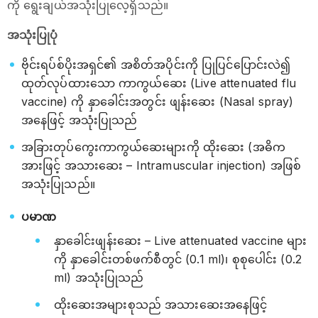
ကို ရွေးချယ်အသုံးပြုလေ့ရှိသည်။
အသုံးပြုပုံ
ဗိုင်းရပ်စ်ပိုးအရှင်၏ အစိတ်အပိုင်းကို ပြုပြင်ပြောင်းလဲ၍
ထုတ်လုပ်ထားသော ကာကွယ်ဆေး (Live attenuated flu
vaccine) ကို နှာခေါင်းအတွင်း ဖျန်းဆေး (Nasal spray)
အနေဖြင့် အသုံးပြုသည်
အခြားတုပ်ကွေးကာကွယ်ဆေးများကို ထိုးဆေး (အဓိက
အားဖြင့် အသားဆေး – Intramuscular injection) အဖြစ်
အသုံးပြုသည်။
ပမာဏ
နှာခေါင်းဖျန်းဆေး – Live attenuated vaccine များ
ကို နှာခေါင်းတစ်ဖက်စီတွင် (0.1 ml)၊ စုစုပေါင်း (0.2
ml) အသုံးပြုသည်
ထိုးဆေးအများစုသည် အသားဆေးအနေဖြင့်