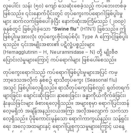
လူပေါင်း သန်း (၅၀) ကျော် သေဆုံးစေခဲ့သည့် ကပ်ဘေးတစ်ခု
ဖြစ်သည်။ ၎င်းနောက်ပိုင်းတွင် တုပ်ကွေးကပ်ရောဂါဖြစ်ပွါးမှု
များ ဆက်လက်ဖြစ်ပေါ်ခဲ့ပြီး နောက်ဆုံးအကြိမ်သည် (၂၀၀၉)
ခုနှစ်တွင် ဖြစ်ပွါးခဲ့သော “
Swine flu
” (H1N1) ဖြစ်သည်။ ဤ
ဖြစ်ပွါးမှုအားလုံး တုပ်ကွေးဗိုင်းရပ်စ်ပိုး Type A ကြောင့်ဖြစ်ပွါး
ရသည်။ ၎င်းအမျိုးအစား၏ ပဋိလှုံ့ပစ္စည်းများ
(Hemagglutinin – H, Neuraminidase – N) တို့ မျိုးဗီဇ
ပြောင်းလဲမှုများကြောင့် ကပ်ရောဂါများ ဖြစ်ပေါ်စေသည်။
တုပ်ကွေးရောဂါသည် ကပ်ရောဂါဖြစ်ပွါးမှုများအပြင် ကမ္
ဘာ့‌ဒေသအလိုက် နှစ်စဥ် ရာသီတုပ်ကွေး (Seasonal flu)
အသွင် ဖြစ်ပွါးလေ့ရှိသည်။ ရာသီတုပ်ကွေးဖြစ်လျှင် ရုတ်တရက်
ဖျားခြင်း၊ ချောင်းဆိုးခြင်း၊ နှာစေးခြင်း၊ ခန္ဓာကိုယ်ကိုက်ခဲခြင်း၊
နုံးနယ်ခြင်းများ ခံစားရလေ့ရှိသည်။ အများစုမှာ ရောဂါပြင်းထန်
လေ့မရှိဘဲ အချိန်အနည်းငယ်အကြာ အလိုအလျောက် သက်သာ
လေ့ရှိသည်။ ပိုမိုကောင်းမွန်သော ရောဂါကာကွယ်နည်း၊ သန့်ရှင်း
ရေး အလေ့အထများနှင့် ရောဂါပြုစုကုသမှုများကြောင့် ယနေ့