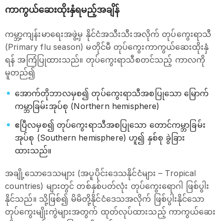
ကာကွယ်ဆေးထိုးနှံရမည့်အချိန်
ကမ္ဘာ့ကျန်းမာရေးအဖွဲ့မှ နိုင်ငံအသီးသီးအလိုက် တုပ်ကွေးရာသီ
(Primary flu season) မတိုင်မီ တုပ်ကွေးကာကွယ်ဆေးထိုးနှံ
ရန် အကြံပြုထားသည်။ တုပ်ကွေးရာသီစတင်သည့် ကာလကို
မူတည်၍
အောက်တိုဘာလမှစ၍ တုပ်ကွေးရာသီအစပြုသော မြောက်
ကမ္ဘာခြမ်းအုပ်စု (Northern hemisphere)
ဧပြီလမှစ၍ တုပ်ကွေးရာသီအစပြုသော တောင်ကမ္ဘာခြမ်း
အုပ်စု (Southern hemisphere) ဟူ၍ နှစ်စု ခွဲခြား
ထားသည်။
အချို့သောဒေသများ (အပူပိုင်းဒေသနိုင်ငံများ – Tropical
countries) များတွင် တစ်နှစ်ပတ်လုံး တုပ်ကွေးရောဂါ ဖြစ်ပွါး
နိုင်သည်။ သို့ဖြစ်၍ မိမိတို့နိုင်ငံဒေသအလိုက် ဖြစ်ပွါးနိုင်သော
တုပ်ကွေးမျိုးကွဲများအတွက် ထုတ်လုပ်ထားသည့် ကာကွယ်ဆေး