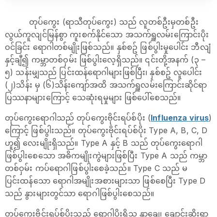
တုပ်ကွေး (ရာသီတုပ်ကွေး) သည် လူတစ်ဦးမှတစ်ဦး
လွယ်ကူလျင်မြန်စွာ ကူးစက်နိုင်သော အသက်ရှူလမ်းကြောင်းပိုး
ဝင်ခြင်း ရောဂါတစ်မျိုးဖြစ်သည်။ နှစ်စဥ် ဖြစ်ပွါးမှုပေါင်း ဘီလျံ
နှင့်ချီ၍ ကမ္ဘာတစ်ဝှမ်း ဖြစ်ပွါးလေ့ရှိသည်။ ၎င်းတို့အနက် (၃ –
၅) သန်းမျှသည် ပြင်းထန်ရောဂါများဖြစ်ပြီး၊ နှစ်စဥ် လူပေါင်း
(၂)သိန်း မှ (၆)သိန်းကျော်အထိ အသက်ရှူလမ်းကြောင်းဆိုင်ရာ
ပြဿနာများကြောင့် သေဆုံးရမှုများ ဖြစ်ပေါ်စေသည်။
တုပ်ကွေးရောဂါသည် တုပ်ကွေးဗိုင်းရပ်စ်ပိုး (
Influenza virus
)
ကြောင့် ဖြစ်ပွါးသည်။ တုပ်ကွေးဗိုင်းရပ်စ်ပိုး Type A, B, C, D
ဟူ၍ လေးမျိုးရှိသည်။ Type A နှင့် B သည် တုပ်ကွေးရောဂါ
ဖြစ်ပွါးစေသော အဓိကမျိုးကွဲများဖြစ်ပြီး Type A သည် ကမ္ဘာ
တစ်ဝှမ်း ကပ်ရောဂါဖြစ်ပွါးစေခဲ့သည်။ Type C သည် မ
ပြင်းထန်သော ရောဂါအမျိုးအစားများသာ ဖြစ်စေပြီး Type D
သည် နွားများတွင်သာ ရောဂါဖြစ်ပွါးစေသည်။
တုပ်ကွေးဗိုင်းရပ်စ်ပိုးသည် ရောဂါပိုးရှိသူ နှာချေ၊ ချောင်းဆိုးရာ