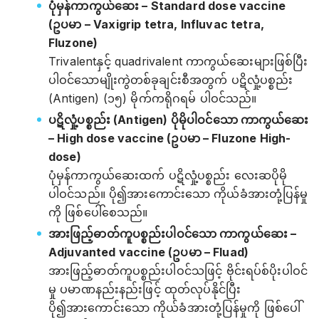
ပုံမှန်ကာကွယ်ဆေး – Standard dose vaccine
(ဥပမာ – Vaxigrip tetra, Influvac tetra,
Fluzone)
Trivalentနှင့် quadrivalent ကာကွယ်ဆေးများဖြစ်ပြီး
ပါဝင်သောမျိုးကွဲတစ်ခုချင်းစီအတွက် ပဋိလှုံ့ပစ္စည်း
(Antigen) (၁၅) မိုက်ကရိုဂရမ် ပါဝင်သည်။
ပဋိလှုံ့ပစ္စည်း (Antigen) ပိုမိုပါဝင်သော ကာကွယ်ဆေး
– High dose vaccine (ဥပမာ – Fluzone High-
dose)
ပုံမှန်ကာကွယ်ဆေးထက် ပဋိလှုံ့ပစ္စည်း လေးဆပိုမို
ပါဝင်သည်။ ပို၍အားကောင်းသော ကိုယ်ခံအားတုံ့ပြန်မှု
ကို ဖြစ်ပေါ်စေသည်။
အားဖြည့်ဓာတ်ကူပစ္စည်းပါဝင်သော ကာကွယ်ဆေး –
Adjuvanted vaccine (ဥပမာ – Fluad)
အားဖြည့်ဓာတ်ကူပစ္စည်းပါဝင်သဖြင့် ဗိုင်းရပ်စ်ပိုးပါဝင်
မှု ပမာဏနည်းနည်းဖြင့် ထုတ်လုပ်နိုင်ပြီး
ပို၍အားကောင်းသော ကိုယ်ခံအားတုံ့ပြန်မှုကို ဖြစ်ပေါ်