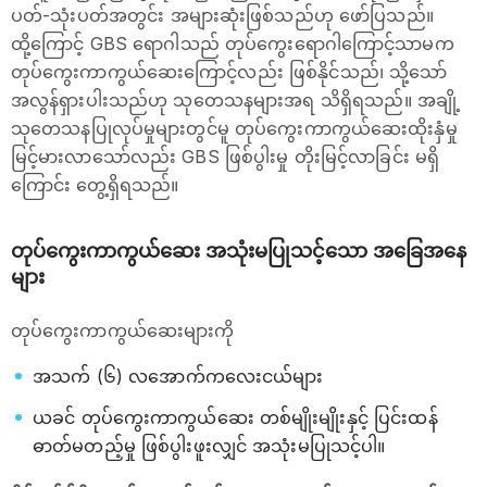
ပတ်-သုံးပတ်အတွင်း အများဆုံးဖြစ်သည်ဟု ဖော်ပြသည်။
ထို့ကြောင့် GBS ရောဂါသည် တုပ်ကွေးရောဂါကြောင့်သာမက
တုပ်ကွေးကာကွယ်ဆေးကြောင့်လည်း ဖြစ်နိုင်သည်၊ သို့သော်
အလွန်ရှားပါးသည်ဟု သုတေသနများအရ သိရှိရသည်။ အချို့
သုတေသနပြုလုပ်မှုများတွင်မူ တုပ်ကွေးကာကွယ်ဆေးထိုးနှံမှု
မြင့်မားလာသော်လည်း GBS ဖြစ်ပွါးမှု တိုးမြင့်လာခြင်း မရှိ
ကြောင်း တွေ့ရှိရသည်။
တုပ်ကွေးကာကွယ်ဆေး အသုံးမပြုသင့်သော အခြေအနေ
များ
တုပ်ကွေးကာကွယ်ဆေးများကို
အသက် (၆) လအောက်ကလေးငယ်များ
ယခင် တုပ်ကွေးကာကွယ်ဆေး တစ်မျိုးမျိုးနှင့် ပြင်းထန်
ဓာတ်မတည့်မှု ဖြစ်ပွါးဖူးလျှင် အသုံးမပြုသင့်ပါ။