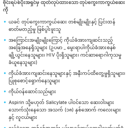
ဗိုင်းရပ်စ်ပိုးအရှင်မှ ထုတ်လုပ်ထားသော တုပ်ကွေးကာကွယ်ဆေး
ကို
ယခင် တုပ်ကွေးကာကွယ်ဆေး တစ်မျိုးမျိုးနှင့် ပြင်းထန်
ဓာတ်မတည့်မှု ဖြစ်ပွါးဖူးသူ
အကြောင်းအမျိုးမျိုးကြောင့် ကိုယ်ခံအားကျဆင်းသည့်
အခြေအနေရှိသူများ (ဥပမာ _ မွေးရာပါကိုယ်ခံအားစနစ်
ချို့ယွင်းနေသူများ၊ HIV ပိုးရှိသူများ၊ ကင်ဆာရောဂါကုသမှု
ခံယူနေသူများ)
ကိုယ်ခံအားကျဆင်းနေသူများနှင့် အနီးကပ်ထိတွေ့မှုရှိသူများ၊
ပြုစုစောင့်ရှောက်နေသူများ
ကိုယ်ဝန်ဆောင်သည်များ
Aspirin သို့မဟုတ် Salicylate ပါဝင်သော ဆေးဝါးများ
သောက်သုံးနေသော အသက် (၁၈) နှစ်အောက် ကလေးများ
နှင့် လူငယ်များ