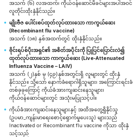
အသက် (၆) လအထက်၊ ကိုယ်ဝန်ဆောင်မိခင်များအပါအဝင်
လူတိုင်းထိုးနှံနိုင်သည်။
မျိုးဗီဇ ပေါင်းစပ်ထုတ်လုပ်ထားသော ကာကွယ်ဆေး
(Recombinant flu vaccine)
အသက် (၁၈) နှစ်အထက်တွင် ထိုးနှံနိုင်သည်။
ဗိုင်းရပ်စ်ပိုးအရှင်၏ အစိတ်အပိုင်းကို ပြုပြင်ပြောင်းလဲ၍
ထုတ်လုပ်ထားသော ကာကွယ်ဆေး (Live-Attenuated
Influenza Vaccine – LAIV)
အသက် (၂)နှစ် မှ (၄၉)နှစ်အတွင်းရှိ လူများတွင် ထိုးနှံ
နိုင်သည်။ သို့သော် နောက်ခံရောဂါရှိသူများ၊ အကြောင်းရင်းခံ
တစ်ခုခုကြောင့် ကိုယ်ခံအားကျဆင်းနေသူများ၊
ကိုယ်ဝန်ဆောင်များတွင် အသုံးမပြုသင့်ပါ။
ကိုယ်ခံအားကျဆင်းနေသူများနှင့် အထိအတွေ့ရှိနိုင်သူ
(ဥပမာ_ကျန်းမာရေးစောင့်ရှောက်မှုပေးသူ) များသည်
Inactivated or Recombinant flu vaccine ကိုသာ ထိုးနှံ
သင့်သည်