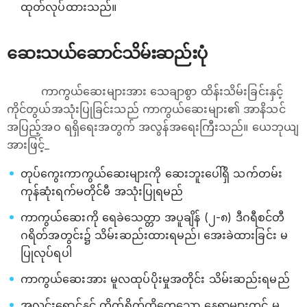
ထုတ်လုပ်ထားသည်။
ဆေးသယ်ဆောင်သိမ်းဆည်းပုံ
ကာကွယ်ဆေးများအား သေချာစွာ ထိန်းသိမ်းခြင်းနှင့်
ကိုင်တွယ်အသုံးပြုခြင်းသည် ကာကွယ်ဆေးများ၏ အာနိသင်
အပြည့်အဝ ရရှိရေးအတွက် အလွန်အရေးကြီးသည်။ ယေဘုယျ
အားဖြင့်_
တုပ်ကွေးကာကွယ်ဆေးများကို ဆေးဘူးပေါ်ရှိ သက်တမ်း
ကုန်ဆုံးရက်မတိုင်မီ အသုံးပြုရမည်
ကာကွယ်ဆေးကို ရေခဲသေတ္တာ အပူချိန် (၂-၈) ဒီဂရီစင်တီ
ဂရိတ်အတွင်း၌ သိမ်းဆည်းထားရမည်၊ အေးခဲထားခြင်း မ
ပြုလုပ်ရပါ
ကာကွယ်ဆေးအား မူလထုပ်ပိုးမှုအတိုင်း သိမ်းဆည်းရမည်
အလင်းရောင်နှင့် တိုက်ရိုက်ထိတွေ့သော နေရာများတွင် မ