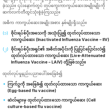
ခဲ့သည်။ ၎င်းနောက်တွင် တုပ်ကွေးကာကွယ်ဆေးအမျိုးမျိုးကို
ဆက်လက်တီထွင်သုံးစွဲခဲ့ကြသည်။
အဓိက ကာကွယ်ဆေးအမျိုးအစား နှစ်မျိုးရှိသည်။
ဗိုင်းရပ်စ်ပိုးအသေကို အသုံးပြု၍ ထုတ်လုပ်ထားသော
ကာကွယ်ဆေး (Inactivated Influenza Vaccine – IIV)
ဗိုင်းရပ်စ်ပိုးအရှင်၏ အစိတ်အပိုင်းကို ပြုပြင်ပြောင်းလဲ၍
ထုတ်လုပ်ထားသော ကာကွယ်ဆေး (Live-Attenuated
Influenza Vaccine – LAIV) တို့ဖြစ်သည်။
ထုတ်လုပ်မှုနည်းပညာပေါ်အခြေခံ၍
ကြက်ဥကို အခြေခံ၍ ထုတ်လုပ်ထားသော ကာကွယ်ဆေး
(Egg-based flu vaccine)
ဆဲလ်များမှ ထုတ်လုပ်ထားသော ကာကွယ်ဆေး (Cell
culture-based flu vaccine)