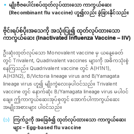
မျိုးဗီဇပေါင်းစပ်ထုတ်လုပ်ထားသော ကာကွယ်ဆေး
(Recombinant flu vaccine) ဟူ၍လည်း ခွဲခြားနိုင်သည်။
ဗိုင်းရပ်စ်ပိုးအသေကို အသုံးပြု၍ ထုတ်လုပ်ထားသော
ကာကွယ်ဆေး (Inactivated Influenza Vaccine – IIV)
ဦးဆုံးထုတ်လုပ်သော Monovalent vaccine မှ ယနေ့ခေတ်
တွင် Trivalent, Quadrivalent vaccines များကို အဓိကသုံးစွဲ
နေကြသည်။ Quadrivalent vaccine တွင် A(H1N1),
A(H3N2), B/Victoria lineage virus and B/Yamagata
lineage virus ဟူ၍ မျိုးကွဲလေးခုပါဝင်သည်။ Trivalent
vaccine တွင် နောက်ဆုံး B/Yamagata lineage virus မပါဝင်
ချေ။ ဤကာကွယ်ဆေးအုပ်စုတွင် အောက်ပါကာကွယ်ဆေး
အမျိုးအစားများ ပါဝင်သည်။
ကြက်ဥကို အခြေခံ၍ ထုတ်လုပ်ထားသော ကာကွယ်ဆေး
များ – Egg-based flu vaccine