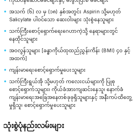
ကိုယ်ဝန်ဆောင်မိခင်များနှင့် မီးဖွားပြီးစ မိခင်များ
အသက် (၆) လ မှ (၁၈) နှစ်အတွင်း Aspirin သို့မဟုတ်
Salicylate ပါဝင်သော ဆေးဝါးများ သုံးစွဲနေသူများ
သက်ကြီးစောင့်‌ရှောက်ရေးဂေဟာကဲ့သို့ နေရာများတွင်
နေထိုင်သူများ
အဝလွန်သူများ [ခန္ဓာကိုယ်ထုထည်ညွှန်းကိန်း (BMI) ၄၀ နှင့်
အထက်]
ကျန်းမာရေးစောင့်ရှောက်မှုပေးသူများ
သက်ကြီးရွယ်အို သို့မဟုတ် ကလေးငယ်များကို ပြုစု
စောင့်‌‌ရှောက်သူများ၊ ကိုယ်ခံအားကျဆင်းနေသူ၊ နောက်ခံ
ကျန်းမာရေးအခြေအနေတစ်ခုခုရှိသူများနှင့် အနီးကပ်ထိတွေ့
မှုရှိသူ၊ စောင့်ရှောက်မှုပေးသူများ
သုံးစွဲပုံနည်းလမ်းများ