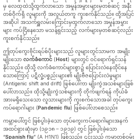
မှ လေထုထဲသို့ထွက်လာသော အမှုန်အမွှားများမှတစ်ဆင့် အနီး
တစ်ဝိုက်ရှိ လူများကို အလွယ်တကူ ကူးစက်နိုင်သည်။ ထို့အပြင်
အဆိုပါ အသက်ရှူလမ်းကြောင်းမှထွက်လာသော အမှုန်အမွှား
များ ကပ်ငြိနေသော မသန့်ရှင်းသည့် လက်များမှတစ်ဆင့်လည်း
ကူးစက်နိုင်သည်။
ဤတုပ်ကွေးဗိုင်းရပ်စ်ပိုးများသည် လူများတွင်သာမက အမျိုး
မျိုးသော
လက်ခံကောင်
(
Host
) များတွင် ဝင်‌ရောက်ရှင်သန်
နိုင်သည်။ ထိုသို့ လက်ခံကောင်များစွာ၌ ပြောင်းလဲနေထိုင်နေ
သောကြောင့် ပဋိလှုံ့ပစ္စည်းများ၏ မျိုးဗီဇပြောင်းလဲမှုများ
(Antigenic shift and drift) ဖြစ်ပေါ်ကာ မျိုးကွဲအသစ်များဖြစ်
ပေါ်လာသည်။ ထိုသို့မျိုးကွဲသစ်များကို တိုက်ဖျက်ရန် ကိုယ်ခံ
အားမရှိသေးသော လူသားများကို ကူးစက်သောအခါ တုပ်ကွေး
ကပ်ရောဂါများ (
Pandemic flu
) ဖြစ်ပေါ်လာစေသည်။
ကမ္ဘာပေါ်တွင် ဖြစ်ပွါးခဲ့သော တုပ်ကွေးကပ်ရောဂါများအနက်
အထင်ရှားဆုံးမှာ (၁၉၁၈ – ၁၉၁၉) တွင် ဖြစ်ပွါးခဲ့သော
“
Spanish flu
” (A H1N1) ဖြစ်သည်။ ၎င်းသည် ကမ္ဘာတစ်ဝှမ်း