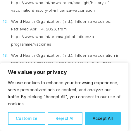
https://www.who.int/news-room/spotlight/history-of-
vaccination/history-of-influenza-vaccination
World Health Organization. (n.d.).
Influenza vaccines
.
Retrieved April 14, 2026, from
https://www.who.int/teams/global-influenza-
programme/vaccines
World Health Organization. (n.d.).
Influenza vaccination in
tropics and subtropics.
Retrieved April 14, 2026, from
https://www.who.int/teams/global-influenza-
We value your privacy
programme/vaccines/vaccine-in-tropics-and-subtropics
We use cookies to enhance your browsing experience,
serve personalized ads or content, and analyze our
Published:
30 April 2025
traffic. By clicking "Accept All", you consent to our use of
cookies.
Last updated:
8 May 2026
Customize
Reject All
Accept All
Share