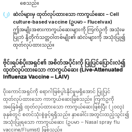
စေသည်။
ဆဲလ်များမှ ထုတ်လုပ်ထားသော ကာကွယ်ဆေး – Cell
culture-based vaccine (ဥပမာ – Flucelvax)
ဤအမျိုးအစားကာကွယ်ဆေးများကို ကြက်ဥကို အသုံးမ
ပြုဘဲ နို့တိုက်သတ္တဝါတစ်မျိုး၏ ဆဲလ်များကို အသုံးပြု၍
ထုတ်လုပ်ထားသည်။
ဗိုင်းရပ်စ်ပိုးအရှင်၏ အစိတ်အပိုင်းကို ပြုပြင်ပြောင်းလဲ၍
ထုတ်လုပ်ထားသော ကာကွယ်ဆေး (Live-Attenuated
Influenza Vaccine – LAIV)
ပိုးကောင်အရှင်ကို ရောဂါဖြစ်ပွါးနိုင်မှုမရှိအောင် ပြုပြင်
ထုတ်လုပ်ထားသော ကာကွယ်ဆေးဖြစ်သည်။ ကြက်ဥကို
အခြေခံ၍ ထုတ်လုပ်ထားသော ကာကွယ်ဆေးဖြစ်ပြီး (၂၀၀၃)
ခုနှစ်တွင် စတင်သုံးစွဲခွင့်ရရှိသည်။ နှာခေါင်းအတွင်းထည့်သွင်း၍
အသုံးပြုရသော ကာကွယ်ဆေး (ဥပမာ – Nasal spray flu
vaccine/Flumist) ဖြစ်သည်။