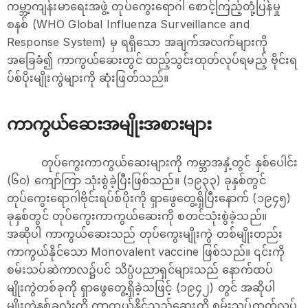
ကမ္ဘာ့ကျန်းမာရေးအဖွဲ့ တုပ်ကွေးရောဂါ စောင့်ကြည့်တုံ့ပြန်မှု
စနစ် (WHO Global Influenza Surveillance and
Response System) မှ ရရှိသော အချက်အလက်များကို
အခြေခံ၍ ကာကွယ်ဆေးတွင် ထည့်သွင်းထုတ်လုပ်ရမည့် ဗိုင်းရ
ပ်စ်ပိုးမျိုးကွဲများကို ဆုံးဖြတ်သည်။
ကာကွယ်ဆေးအမျိုးအစားများ
တုပ်ကွေးကာကွယ်ဆေးများကို ကမ္ဘာအနှံ့တွင် နှစ်ပေါင်း
(၆၀) ကျော်ကြာ သုံးစွဲခဲ့ပြီးဖြစ်သည်။ (၁၉၃၃) ခုနှစ်တွင်
တုပ်ကွေးရောဂါဗိုင်းရပ်စ်ပိုးကို ရှာဖွေတွေ့ရှိပြီးနောက် (၁၉၄၅)
ခုနှစ်တွင် တုပ်ကွေးကာကွယ်ဆေးကို စတင်သုံးစွဲခဲ့သည်။
အဆိုပါ ကာကွယ်ဆေးသည် တုပ်ကွေးမျိုးကွဲ တစ်မျိုးတည်း
ကာကွယ်နိုင်သော Monovalent vaccine ဖြစ်သည်။ ၎င်းကို
စမ်းသပ်ဆဲကာလ၌ပင် သိပ္ပံပညာရှင်များသည် နောက်ထပ်
မျိုးကွဲတစ်ခုကို ရှာဖွေတွေ့ရှိခဲ့သဖြင့် (၁၉၄၂) တွင် အဆိုပါ
မျိုးကွဲနှစ်ခုလုံးကို ကာကွယ်နိုင်သည့်ဆေးကို စမ်းသပ်ထုတ်လုပ်