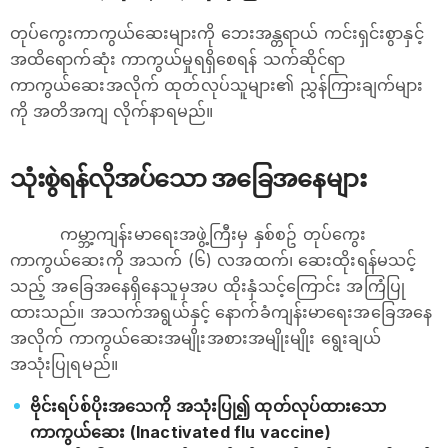
တုပ်ကွေးကာကွယ်ဆေးများကို ဘေးအန္တရာယ် ကင်းရှင်းစွာနှင့်
အထိရောက်ဆုံး ကာကွယ်မှုရရှိစေရန် သက်ဆိုင်ရာ
ကာကွယ်ဆေးအလိုက် ထုတ်လုပ်သူများ၏ ညွှန်ကြားချက်များ
ကို အတိအကျ လိုက်နာရမည်။
သုံးစွဲရန်လိုအပ်သော အခြေအနေများ
ကမ္ဘာ့ကျန်းမာရေးအဖွဲ့ကြီးမှ နှစ်စဥ် တုပ်ကွေး
ကာကွယ်ဆေးကို အသက် (၆) လအထက်၊ ဆေးထိုးရန်မသင့်
သည့် အခြေအနေရှိနေသူမှအပ ထိုးနှံသင့်ကြောင်း အကြံပြု
ထားသည်။ အသက်အရွယ်နှင့် နောက်ခံကျန်းမာရေးအခြေအနေ
အလိုက် ကာကွယ်ဆေးအမျိုးအစားအမျိုးမျိုး ရွေးချယ်
အသုံးပြုရမည်။
ဗိုင်းရပ်စ်ပိုးအသေကို အသုံးပြု၍ ထုတ်လုပ်ထားသော
ကာကွယ်ဆေး (Inactivated flu vaccine)