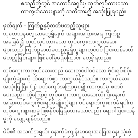
စသည်တို့တွင် အကောင်အရှင်မှ ထုတ်လုပ်ထားသော
ကာကွယ်ဆေးများကို သတိထား၍ အသုံးပြုရမည်။
မှတ်ချက် – ကြက်ဥနှင့်ဓာတ်မတည့်သူများ
သုတေသနလေ့လာတွေ့ရှိချက် အများအပြားအရ ကြက်ဥ
အခြေခံ၍ ထုတ်လုပ်ထားသော တုပ်ကွေးကာကွယ်ဆေး
များသည် ကြက်ဥဓာတ်မတည့်မှုရှိသူများတွင်ပင် ပြင်းထန်ဓာတ်
မတည့်ခြင်းများ ဖြစ်ပေါ်မှုမရှိကြောင်း တွေ့ရှိရသည်။
တုပ်ကွေးကာကွယ်ဆေးသည် ဆေးတွင်ပါဝင်သော ဗိုင်းရပ်စ်ပိုး
မျိုးကွဲများကို ထိရောက်စွာ ကာကွယ်နိုင်သည်။ ကာကွယ်ဆေး
အသုံးပြုပြီး (၂) ပတ်ကျော်အကြာမှစ၍ ကာကွယ်မှု စတင်
ပေးသည်။ ထို့ကြောင့် တုပ်ကွေးကာကွယ်ဆေးထိုးပြီးနောက်
အခြားတုပ်ကွေးဗိုင်းရပ်စ်မျိုးကွဲများ ဝင်ရောက်ကူးစက်ခံရပါက
တုပ်ကွေးဖျားနာမှု ဖြစ်နိုင်ခြေရှိသေးသော်လည်း ရောဂါပြင်းထန်
မှုကို လျှော့ချနိုင်သည်။
မိမိ၏ အသက်အရွယ်၊ နောက်ခံကျန်းမာရေးအခြေအနေ၊ သုံးစွဲ