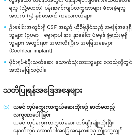
လွန်ခဲ့သော တစ်နှစ်အတွင်း ပန်းနာရင်ကျပ်ရောဂါသတ်မှတ်ခံ
ရသူ (သို့မဟုတ်) ပန်းနာရင်ကျပ်လက္ခဏာများ ခံစားခဲ့ရသူ
အသက် (၅) နှစ်အောက် ကလေးငယ်များ
ဦးခေါင်းအတွင်းရှိ CSF အရည် ယိုစိမ့်နိုင်သည့် အခြေအနေရှိ
သူများ (ဥပမာ _ မွေးရာပါ နား၊ နှာခေါင်း ပုံမမှန် ဖွဲ့စည်းမှုရှိ
သူများ၊ အတွင်းနား အစားထိုးပြီးစ အခြေအနေများ
(Cochlear implant)
ဗိုင်းရပ်စ်ပိုးသတ်ဆေး သောက်သုံးထားသူများ စသည်တို့တွင်
အသုံးမပြုသင့်ပါ။
သတိပြုရန်အခြေအနေများ
ယခင် တုပ်ကွေးကာကွယ်ဆေးထိုးစဉ် ဓာတ်မတည့်
လက္ခဏာပေါ်ခြင်း
ယခင် တုပ်ကွေးကာကွယ်ဆေး တစ်မျိုးမျိုးထိုးပြီး
နောက်တွင် အောက်ပါအခြေအနေတစ်ခုခုကြုံတွေ့လျှင်