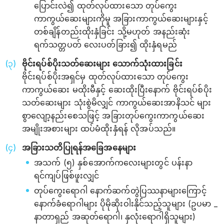
ပြောင်းလဲ၍ ထုတ်လုပ်ထားသော တုပ်ကွေး
ကာကွယ်ဆေးများကိုမူ အခြားကာကွယ်ဆေးများနှင့်
တစ်ချိန်တည်းထိုးနှံခြင်း သို့မဟုတ် အနည်းဆုံး
ရက်သတ္တပတ် လေးပတ်ခြား၍ ထိုးနှံရမည်
ဗိုင်းရပ်စ်ပိုးသတ်ဆေးများ သောက်သုံးထားခြင်း
ဗိုင်းရပ်စ်ပိုးအရှင်မှ ထုတ်လုပ်ထားသော တုပ်ကွေး
ကာကွယ်ဆေး မထိုးမီနှင့် ဆေးထိုးပြီးနောက် ဗိုင်းရပ်စ်ပိုး
သတ်‌ဆေးများ သုံးစွဲမိလျှင် ကာကွယ်ဆေးအာနိသင် များ
စွာလျော့နည်းစေသဖြင့် အခြားတုပ်ကွေးကာကွယ်ဆေး
အမျိုးအစားများ ထပ်မံထိုးနှံရန် လိုအပ်သည်။
အခြားသတိပြုရန်အခြေအနေများ
အသက် (၅) နှစ်အောက်ကလေးများတွင် ပန်းနာ
ရင်ကျပ်ဖြစ်ဖူးလျှင်
တုပ်ကွေးရောဂါ နောက်ဆက်တွဲပြဿနာများကြောင့်
နောက်ခံရောဂါများ ပိုမိုဆိုးဝါးနိုင်သည့်သူများ (ဥပမာ _
နာတာရှည် အဆုတ်ရောဂါ၊ နှလုံးရောဂါရှိသူများ)