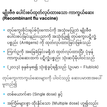
မျိုးဗီဇ ပေါင်းစပ်ထုတ်လုပ်ထားသော ကာကွယ်ဆေး
(Recombinant flu vaccine)
တုပ်ကွေးဗိုင်းရပ်စ်ပိုးကောင်ကို အသုံးမပြုဘဲ မျိုးဗီဇ
ပေါင်းစပ်ခြင်းနည်းပညာကို အသုံးပြု၍ တုပ်ကွေးပဋိလှုံ့
ပစ္စည်း (Antigens) ကို ထုတ်လုပ်ထားခြင်းဖြစ်သည်
ကြက်ဥကို အခြေခံခြင်းမရှိဘဲ ထုတ်လုပ်ထားပြီး ပုံမှန်
ကာကွယ်ဆေးထက် ပဋိလှုံ့ပစ္စည်း သုံးဆပိုမိုပါဝင်သည်
(၂၀၁၃) ခုနှစ်မှစ၍ သုံးစွဲခွင့်ရရှိသည် (ဥပမာ – Flublok)
တုပ်ကွေးကာကွယ်ဆေးများကို ပါဝင်သည့် ဆေးပမာဏအပေါ်
မူတည်၍
တစ်ယောက်စာ (Single dose) နှင့်
အကြိမ်များစွာ ထိုးနိုင်သော (Multiple dose) ဟူ၍လည်း