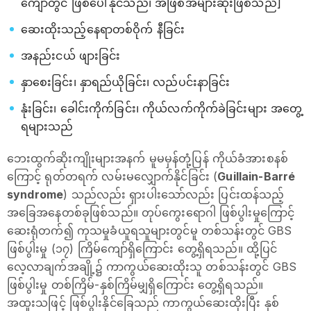
ကျော်တွင် ဖြစ်ပေါ်နိုင်သည်၊ အဖြစ်အများဆုံးဖြစ်သည်]
ဆေးထိုးသည့်နေရာတစ်ဝိုက် နီခြင်း
အနည်းငယ် ဖျားခြင်း
နှာစေးခြင်း၊ နှာရည်ယိုခြင်း၊ လည်ပင်းနာခြင်း
နုံးခြင်း၊ ခေါင်းကိုက်ခြင်း၊ ကိုယ်လက်ကိုက်ခဲခြင်းများ အတွေ့
ရများသည်
ဘေးထွက်ဆိုးကျိုးများအနက် မူမမှန်တုံ့ပြန် ကိုယ်ခံအားစနစ်
ကြောင့် ရုတ်တရက် လမ်းမလျှောက်နိုင်ခြင်း (
Guillain-Barré
syndrome
) သည်လည်း ရှားပါးသော်လည်း ပြင်းထန်သည့်
အခြေအနေတစ်ခုဖြစ်သည်။ တုပ်ကွေးရောဂါ ဖြစ်ပွါးမှုကြောင့်
ဆေးရုံတက်၍ ကုသမှုခံယူရသူများတွင်မူ တစ်သန်းတွင် GBS
ဖြစ်ပွါးမှု (၁၇) ကြိမ်ကျော်ရှိကြောင်း တွေ့ရှိရသည်။ ထို့ပြင်
လေ့လာချက်အချို့၌ ကာကွယ်ဆေးထိုးသူ တစ်သန်းတွင် GBS
ဖြစ်ပွါးမှု တစ်ကြိမ်-နှစ်ကြိမ်မျှရှိကြောင်း တွေ့ရှိရသည်။
အထူးသဖြင့် ဖြစ်ပွါးနိုင်ခြေသည် ကာကွယ်ဆေးထိုးပြီး နှစ်