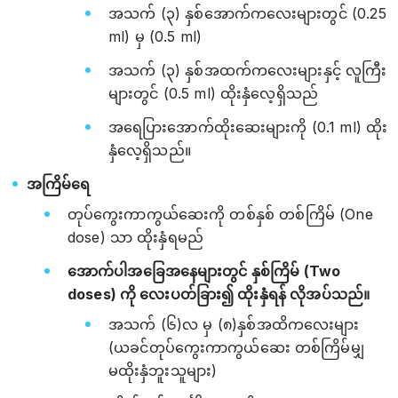
အသက် (၃) နှစ်အောက်ကလေးများတွင် (0.25
ml) မှ (0.5 ml)
အသက် (၃) နှစ်အထက်ကလေးများနှင့် လူကြီး
များတွင် (0.5 ml) ထိုးနှံလေ့ရှိသည်
အရေပြားအောက်ထိုးဆေးများကို (0.1 ml) ထိုး
နှံလေ့ရှိသည်။
အကြိမ်ရေ
တုပ်ကွေးကာကွယ်ဆေးကို တစ်နှစ် တစ်ကြိမ် (One
dose) သာ ထိုးနှံရမည်
အောက်ပါအ‌ခြေအနေများတွင် နှစ်ကြိမ် (Two
doses) ကို လေးပတ်ခြား၍ ထိုးနှံရန် လိုအပ်သည်။
အသက် (၆)လ မှ (၈)နှစ်အထိကလေးများ
(ယခင်တုပ်ကွေးကာကွယ်ဆေး တစ်ကြိမ်မျှ
မထိုးနှံဘူးသူများ)