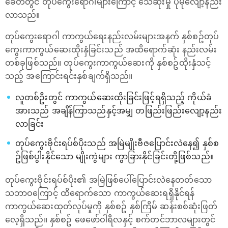
ခေတ်တွင် တုပ်ကွေးရောဂါများကြောင့် သေဆုံးမှု ပိုမိုလျော့နည်း
လာသည်။
တုပ်ကွေးရောဂါ ကာကွယ်ရေးနည်းလမ်းများအနက် နှစ်စဥ်တုပ်
ကွေးကာကွယ်ဆေးထိုးနှံခြင်းသည် အထိရောက်ဆုံး နည်းလမ်း
တစ်ခုဖြစ်သည်။ တုပ်ကွေးကာကွယ်ဆေးကို နှစ်စဥ်ထိုးနှံသင့်
သည့် အကြောင်းရင်းနှစ်ချက်ရှိသည်။
လူတစ်ဦးတွင် ကာကွယ်ဆေးထိုးခြင်းဖြင့်ရရှိသည့် ကိုယ်ခံ
အားသည် အချိန်ကြာသည်နှင့်အမျှ တဖြည်းဖြည်းလျော့နည်း
လာခြင်း
တုပ်ကွေးဗိုင်းရပ်စ်ပိုးသည် အမြဲမျိုးဗီဇပြောင်းလဲနေ၍ နှစ်စ
ဥ်ဖြစ်ပွါးနိုင်သော မျိုးကွဲများ ကွာခြားနိုင်ခြင်းတို့ဖြစ်သည်။
တုပ်ကွေးဗိုင်းရပ်စ်ပိုး၏ အမြဲဖြစ်ပေါ်ပြောင်းလဲနေတတ်သော
သဘာဝကြောင့် ထိရောက်သော ကာကွယ်ဆေးရရှိနိုင်ရန်
ကာကွယ်ဆေးထုတ်လုပ်မှုကို နှစ်စဥ် နှစ်ကြိမ် ဆန်းစစ်ဆုံးဖြတ်
လေ့ရှိသည်။ နှစ်စဥ် ဖေဖော်ဝါရီလနှင့် စက်တင်ဘာလများတွင်