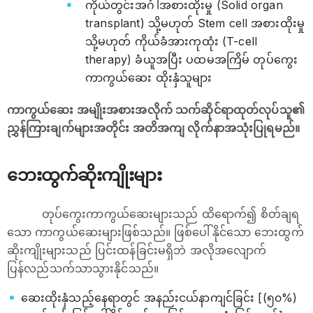
ကိုယ်တွင်းအင်္ဂါအစားထိုးမှု (Solid organ
transplant) သို့မဟုတ် Stem cell အစားထိုးမှု
သို့မဟုတ် ကိုယ်ခံအားကုထုံး (T-cell
therapy) ခံယူအပြီး ပထမအကြိမ် တုပ်ကွေး
ကာကွယ်ဆေး ထိုးနှံသူများ
ကာကွယ်ဆေး အမျိုးအစားအလိုက် သက်ဆိုင်ရာထုတ်လုပ်သူ၏
ညွှန်ကြားချက်များအတိုင်း အတိအကျ လိုက်နာအသုံးပြုရမည်။
ဘေးထွက်ဆိုးကျိုးများ
တုပ်ကွေးကာကွယ်ဆေးများသည် ထိ‌ရောက်၍ စိတ်ချရ
သော ကာကွယ်ဆေးများဖြစ်သည်။ ဖြစ်ပေါ်နိုင်သော ဘေးထွက်
ဆိုးကျိုးများသည် ပြင်းထန်ခြင်းမရှိဘဲ အလိုအလျောက်
ပြန်လည်သက်သာသွားနိုင်သည်။
ဆေးထိုးနှံသည့်နေရာတွင် အနည်းငယ်နာကျင်ခြင်း [(၅၀%)