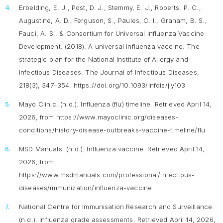
Erbelding, E. J., Post, D. J., Stemmy, E. J., Roberts, P. C.,
Augustine, A. D., Ferguson, S., Paules, C. I., Graham, B. S.,
Fauci, A. S., & Consortium for Universal Influenza Vaccine
Development. (2018). A universal influenza vaccine: The
strategic plan for the National Institute of Allergy and
Infectious Diseases.
The Journal of Infectious Diseases,
218
(3), 347–354. https://doi.org/10.1093/infdis/jiy103
Mayo Clinic. (n.d.).
Influenza (flu) timeline.
Retrieved April 14,
2026, from https://www.mayoclinic.org/diseases-
conditions/history-disease-outbreaks-vaccine-timeline/flu
MSD Manuals. (n.d.).
Influenza vaccine.
Retrieved April 14,
2026, from
https://www.msdmanuals.com/professional/infectious-
diseases/immunization/influenza-vaccine
National Centre for Immunisation Research and Surveillance.
(n.d.).
Influenza grade assessments.
Retrieved April 14, 2026,