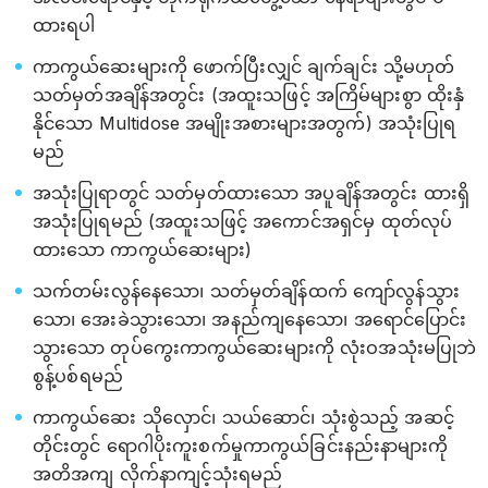
ထားရပါ
ကာကွယ်ဆေးများကို ဖောက်ပြီးလျှင် ချက်ချင်း သို့မဟုတ်
သတ်မှတ်အချိန်အတွင်း (အထူးသဖြင့် အကြိမ်များစွာ ထိုးနှံ
နိုင်သော Multidose အမျိုးအစားများအတွက်) အသုံးပြုရ
မည်
အသုံးပြုရာတွင် သတ်မှတ်ထားသော အပူချိန်အတွင်း ထားရှိ
အသုံးပြုရမည် (အထူးသဖြင့် အကောင်အရှင်မှ ထုတ်လုပ်
ထားသော ကာကွယ်ဆေးများ)
သက်တမ်းလွန်နေသော၊ သတ်မှတ်ချိန်ထက် ကျော်လွန်သွား
သော၊ အေးခဲသွားသော၊ အနည်ကျနေသော၊ အရောင်ပြောင်း
သွားသော တုပ်ကွေးကာကွယ်ဆေးများကို လုံးဝအသုံးမပြုဘဲ
စွန့်ပစ်ရမည်
ကာကွယ်ဆေး သိုလှောင်၊ သယ်ဆောင်၊ သုံးစွဲသည့် အဆင့်
တိုင်းတွင် ရောဂါပိုးကူးစက်မှုကာကွယ်ခြင်းနည်းနာများကို
အတိအကျ လိုက်နာကျင့်သုံးရမည်