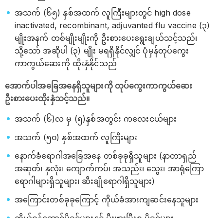
အသက် (၆၅) နှစ်အထက် လူကြီးများတွင် high dose
inactivated, recombinant, adjuvanted flu vaccine (၃)
မျိုးအနက် တစ်မျိုးမျိုးကို ဦးစားပေးရွေးချယ်သင့်သည်၊
သို့သော် အဆိုပါ (၃) မျိုး မရရှိနိုင်လျှင် ပုံမှန်တုပ်ကွေး
ကာကွယ်ဆေးကို ထိုးနှံနိုင်သည်
အောက်ပါအခြေအနေရှိသူများကို တုပ်ကွေးကာကွယ်ဆေး
ဦးစားပေးထိုးနှံသင့်သည်။
အသက် (၆)လ မှ (၅)နှစ်အတွင်း ကလေးငယ်များ
အသက် (၅၀) နှစ်အထက် လူကြီးများ
နောက်ခံရောဂါအခြေအနေ တစ်ခုခုရှိသူများ (နာတာရှည်
အဆုတ်၊ နှလုံး၊ ကျောက်ကပ်၊ အသည်း၊ သွေး၊ အာရုံကြော
ရောဂါများရှိသူများ၊ ဆီးချိုရောဂါရှိသူများ)
အကြောင်းတစ်ခုခုကြောင့် ကိုယ်ခံအားကျဆင်းနေသူများ