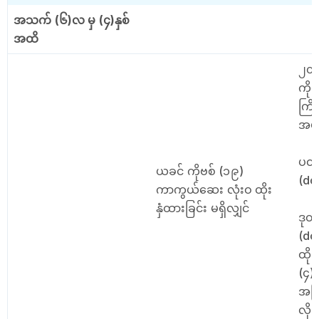
အသက် (၆)လ မှ (၄)နှစ်
အထိ
၂၀
ကို
ကြိမ
အပ
ပထမ
ယခင် ကိုဗစ် (၁၉)
(do
ကာကွယ်ဆေး လုံးဝ ထိုး
နှံထားခြင်း မရှိလျှင်
ဒုတ
(do
ထို
(၄)
အကြိ
လို