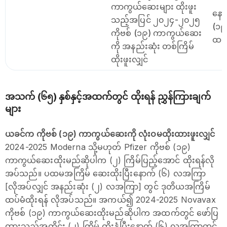
ကာကွယ်ဆေးများ ထိုးဖူး
နော
သည့်အပြင် ၂၀၂၄-၂၀၂၅
(၁၉
ကိုဗစ် (၁၉) ကာကွယ်ဆေး
ထပ်
ကို အနည်းဆုံး တစ်ကြိမ်
ထိုးဖူးလျှင်
အသက် (၆၅) နှစ်နှင့်အထက်တွင် ထိုးရန် ညွှန်ကြားချက်
များ
ယခင်က ကိုဗစ် (၁၉) ကာကွယ်ဆေးကို လုံးဝမထိုးထားဖူးလျှင်
2024-2025 Moderna သို့မဟုတ် Pfizer ကိုဗစ် (၁၉)
ကာကွယ်ဆေးထိုးမည်ဆိုပါက (၂) ကြိမ်ပြည့်အောင် ထိုးရန်လို
အပ်သည်။ ပထမအကြိမ် ဆေးထိုးပြီးနောက် (၆) လအကြာ
[လိုအပ်လျှင် အနည်းဆုံး (၂) လအကြာ] တွင် ဒုတိယအကြိမ်
ထပ်မံထိုးရန် လိုအပ်သည်။ အကယ်၍ 2024-2025 Novavax
ကိုဗစ် (၁၉) ကာကွယ်ဆေးထိုးမည်ဆိုပါက အထက်တွင် ဖော်ပြ
ထားသည့်အတိုင်း (၂) ကြိမ် ထိုးနှံပြီးနောက် (၆) လအကြာတွင်