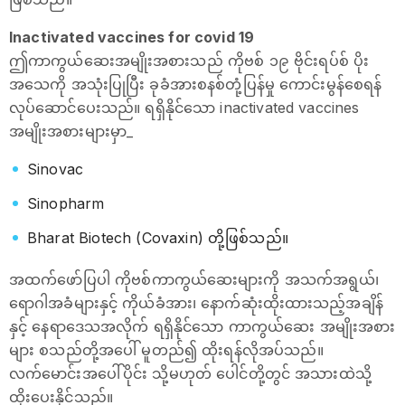
Inactivated vaccines for covid 19
ဤကာကွယ်ဆေးအမျိုးအစားသည် ကိုဗစ် ၁၉ ဗိုင်းရပ်စ် ပိုး
အသေကို အသုံးပြုပြီး ခုခံအားစနစ်တုံ့ပြန်မှု ကောင်းမွန်စေရန်
လုပ်ဆောင်ပေးသည်။ ရရှိနိုင်သော inactivated vaccines
အမျိုးအစားများမှာ_
Sinovac
Sinopharm
Bharat Biotech (Covaxin) တို့ဖြစ်သည်။
အထက်ဖော်ပြပါ ကိုဗစ်ကာကွယ်ဆေးများကို အသက်အရွယ်၊
ရောဂါအခံများနှင့် ကိုယ်ခံအား၊ နောက်ဆုံးထိုးထားသည့်အချိန်
နှင့် နေရာ‌ဒေသအလိုက် ရရှိနိုင်သော ကာကွယ်ဆေး အမျိုးအစား
များ စသည်တို့အပေါ် မူတည်၍ ထိုးရန်လိုအပ်သည်။
လက်မောင်းအပေါ်ပိုင်း သို့မဟုတ် ပေါင်တို့တွင် အသားထဲသို့
ထိုးပေးနိုင်သည်။