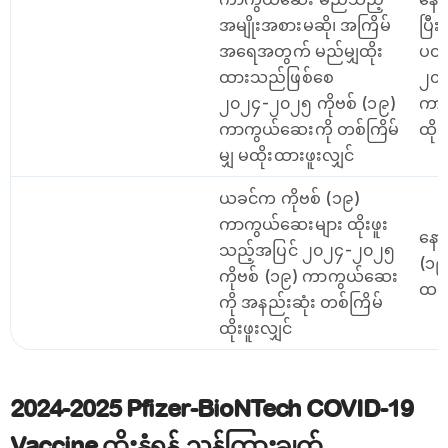
အမျိုးအစားမဆို၊ အကြိမ်
ပြီ
အရေအတွက် မည်မျှထိုး
ပတ်
ထားသည်ဖြစ်စေ
၂၀၂
၂၀၂၄-၂၀၂၅ ကိုဗစ် (၁၉)
ကာက
ကာကွယ်ဆေးကို တစ်ကြိမ်
ထိုး
မျှ မထိုးထားဖူးလျှင်
ယခင်က ကိုဗစ် (၁၉)
ကာကွယ်ဆေးများ ထိုးဖူး
နော
သည့်အပြင် ၂၀၂၄-၂၀၂၅
(၁၉
ကိုဗစ် (၁၉) ကာကွယ်ဆေး
ထပ်
ကို အနည်းဆုံး တစ်ကြိမ်
ထိုးဖူးလျှင်
2024-2025 Pfizer-BioNTech COVID-19
Vaccine ထိုးနှံရန် ညွှန်ကြားချက်