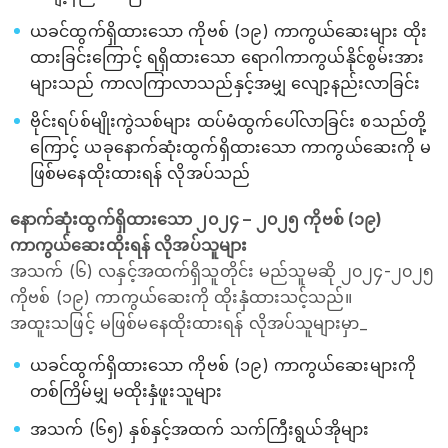
ယခင်ထွက်ရှိထားသော ကိုဗစ် (၁၉) ကာကွယ်ဆေးများ ထိုး
ထားခြင်းကြောင့် ရရှိထားသော ရောဂါကာကွယ်နိုင်စွမ်းအား
များသည် ကာလကြာလာသည်နှင့်အမျှ လျော့နည်းလာခြင်း
ဗိုင်းရပ်စ်မျိုးကွဲသစ်များ ထပ်မံထွက်ပေါ်လာခြင်း စသည်တို့
ကြောင့် ယခုနောက်ဆုံးထွက်ရှိထားသော ကာကွယ်ဆေးကို မ
ဖြစ်မနေထိုးထားရန် လိုအပ်သည်
နောက်ဆုံးထွက်ရှိထားသော ၂၀၂၄ – ၂၀၂၅ ကိုဗစ် (၁၉)
ကာကွယ်ဆေးထိုးရန် လိုအပ်သူများ
အသက် (၆) လနှင့်အထက်ရှိသူတိုင်း မည်သူမဆို ၂၀၂၄-၂၀၂၅
ကိုဗစ် (၁၉) ကာကွယ်ဆေးကို ထိုးနှံထားသင့်သည်။
အထူးသဖြင့် မဖြစ်မနေထိုးထားရန် လိုအပ်သူများမှာ_
ယခင်ထွက်ရှိထားသော ကိုဗစ် (၁၉) ကာကွယ်ဆေးများကို
တစ်ကြိမ်မျှ မထိုးနှံဖူးသူများ
အသက် (၆၅) နှစ်နှင့်အထက် သက်ကြီးရွယ်အိုများ