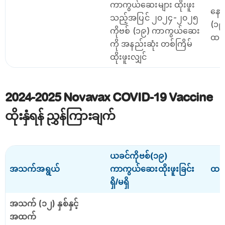
ကာကွယ်ဆေးများ ထိုးဖူး
နော
သည့်အပြင် ၂၀၂၄-၂၀၂၅
(၁၉
ကိုဗစ် (၁၉) ကာကွယ်ဆေး
ထပ်
ကို အနည်းဆုံး တစ်ကြိမ်
ထိုးဖူးလျှင်
2024-2025 Novavax COVID-19 Vaccine
ထိုးနှံရန် ညွှန်ကြားချက်
ယခင်ကိုဗစ်(၁၉)
အသက်အရွယ်
ကာကွယ်ဆေးထိုးဖူးခြင်း
ထပ်မ
ရှိ/မရှိ
အသက် (၁၂) နှစ်နှင့်
အထက်