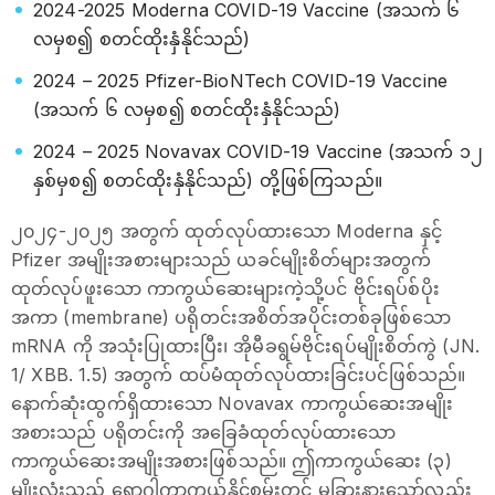
2024-2025 Moderna COVID-19 Vaccine (အသက် ၆
လမှစ၍ စတင်ထိုးနှံနိုင်သည်)
2024 – 2025 Pfizer-BioNTech COVID-19 Vaccine
(အသက် ၆ လမှစ၍ စတင်ထိုးနှံနိုင်သည်)
2024 – 2025 Novavax COVID-19 Vaccine (အသက် ၁၂
နှစ်မှစ၍ စတင်ထိုးနှံနိုင်သည်) တို့ဖြစ်ကြသည်။
၂၀၂၄-၂၀၂၅ အတွက် ထုတ်လုပ်ထားသော Moderna နှင့်
Pfizer အမျိုးအစားများသည် ယခင်မျိုးစိတ်များအတွက်
ထုတ်လုပ်ဖူးသော ကာကွယ်ဆေးများကဲ့သို့ပင် ဗိုင်းရပ်စ်ပိုး
အကာ (membrane) ပရိုတင်းအစိတ်အပိုင်းတစ်ခုဖြစ်သော
mRNA ကို အသုံးပြုထားပြီး၊ အိုမီခရွမ်ဗိုင်းရပ်မျိုးစိတ်ကွဲ (JN.
1/ XBB. 1.5) အတွက် ထပ်မံထုတ်လုပ်ထားခြင်းပင်ဖြစ်သည်။
နောက်ဆုံးထွက်ရှိထားသော Novavax ကာကွယ်ဆေးအမျိုး
အစားသည် ပရိုတင်းကို အခြေခံထုတ်လုပ်ထားသော
ကာကွယ်ဆေးအမျိုးအစားဖြစ်သည်။ ဤကာကွယ်ဆေး (၃)
မျိုးလုံးသည် ရောဂါကာကွယ်နိုင်စွမ်းတွင် မခြားနားသော်လည်း