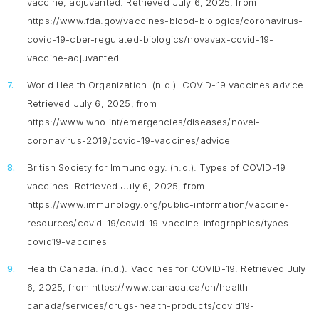
vaccine, adjuvanted.
Retrieved July 6, 2025, from
https://www.fda.gov/vaccines-blood-biologics/coronavirus-
covid-19-cber-regulated-biologics/novavax-covid-19-
vaccine-adjuvanted
World Health Organization. (n.d.). COVID-19 vaccines advice.
Retrieved July 6, 2025, from
https://www.who.int/emergencies/diseases/novel-
coronavirus-2019/covid-19-vaccines/advice
British Society for Immunology. (n.d.).
Types of COVID-19
vaccines
. Retrieved July 6, 2025, from
https://www.immunology.org/public-information/vaccine-
resources/covid-19/covid-19-vaccine-infographics/types-
covid19-vaccines
Health Canada. (n.d.).
Vaccines for COVID-19
. Retrieved July
6, 2025, from https://www.canada.ca/en/health-
canada/services/drugs-health-products/covid19-