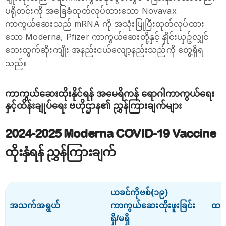
ပရိုတင်းကို အခြေခံထုတ်လုပ်ထားသော Novavax
ကာကွယ်ဆေးသည် mRNA ကို အသုံးပြုပြီးထုတ်လုပ်ထား
သော Moderna, Pfizer ကာကွယ်ဆေးတို့နှင့် နှိုင်းယှဥ်လျှင်
ဘေးထွက်ဆိုးကျိုး အနည်းငယ်လျော့နည်းသည်ကို တွေ့ရှိရ
သည်။
ကာကွယ်ဆေးထိုးနိုင်ရန် အမေရိကန် ရောဂါကာကွယ်ရေး
နှင့်ထိန်းချုပ်ရေး ဗဟိုဌာန၏ ညွှန်ကြားချက်များ
2024-2025 Moderna COVID-19 Vaccine
ထိုးနှံရန် ညွှန်ကြားချက်
ယခင်ကိုဗစ်(၁၉)
အသက်အရွယ်
ကာကွယ်ဆေးထိုးဖူးခြင်း
ထပ်မ
ရှိ/မရှိ