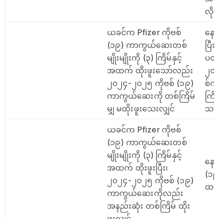
လို
ယခင်က Pfizer ကိုဗစ်
နော
(၁၉) ကာကွယ်ဆေးတစ်
ပြီ
မျိုးမျိုးကို (၃) ကြိမ်နှင့်
ပတ်
အထက် ထိုးဖူးသော်လည်း
၂၀၂
၂၀၂၄-၂၀၂၅ ကိုဗစ် (၁၉)
စ်က
ကာကွယ်ဆေးကို တစ်ကြိမ်
ကြိမ
မျှ မထိုးဖူးသေးလျှင်
သည
ယခင်က Pfizer ကိုဗစ်
(၁၉) ကာကွယ်ဆေးတစ်
မျိုးမျိုးကို (၃) ကြိမ်နှင့်
နော
အထက် ထိုးဖူးပြီး၊
(၁၉
၂၀၂၄-၂၀၂၅ ကိုဗစ် (၁၉)
ထပ်
ကာကွယ်ဆေးကိုလည်း
အနည်းဆုံး တစ်ကြိမ် ထိုး
ဖူးလျှင်