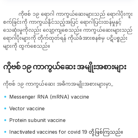
ကိုဗစ် ၁၉ ရောဂါ ကာကွယ်ဆေးများသည် ရောဂါပိုးကူး
စက်ခြင်းကို ကာကွယ်နိုင်သည့်အပြင် ရောဂါပြင်းထန်မှုနှင့်
သေဆုံးမှုကိုလည်း လျော့ကျစေသည်။ ကာကွယ်ဆေးများသည်
ရောဂါပိုးများကို တိုက်ထုတ်ရန် ကိုယ်ခံအားစနစ်မှ ပဋိပစ္စည်း
များကို ထွက်စေသည်။
ကိုဗစ် ၁၉ ကာကွယ်ဆေး အမျိုးအစားများ
ကိုဗစ် ၁၉ ကာကွယ်ဆေး အဓိကအမျိုးအစားများမှာ_
Messenger RNA (mRNA) vaccine
Vector vaccine
Protein subunit vaccine
Inactivated vaccines for covid 19 တို့ဖြစ်ကြသည်။