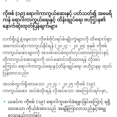
ကိုဗစ် (၁၉) ရောဂါကာကွယ်‌ဆေးနှင့် ပတ်သတ်၍ အမေရိ
ကန် ရောဂါကာကွယ်ရေးနှင့် ထိန်းချုပ်ရေး ဗဟိုဌာန၏
နောက်ဆုံးထုတ်ပြန်ချက်များ
လက်ရှိပျံ့နှံ့နေသော ကိုဗစ်ဗိုင်းရပ်စ်မျိုးကွဲများကို ထိရောက်စွာ
အကောင်းဆုံးကာကွယ်နိုင်ရန် (၂၀၂၄ – ၂၀၂၅) ခုနှစ် ကိုဗစ်
ကာကွယ်ဆေးများကို အသစ်ထပ်မံထုတ်လုပ်ထားကြောင်းနှင့်
ထိုကာကွယ်ဆေးများကို ထပ်ဆောင်းထိုးထားရန် လိုအပ်
ကြောင်း ရောဂါကာကွယ်ရေးနှင့်ထိန်းချုပ်ရေး ဗဟိုဌာနမှ ထုတ်
ပြန်ထားသည်။
အသစ်ထွက်ရှိထားသော ၂၀၂၄ – ၂၀၂၅ ကိုဗစ် (၁၉)
ကာကွယ်ဆေး ထပ်မံထိုးရန် လိုအပ်သော အကြောင်းရင်းမှာ_
ယခင်က ကိုဗစ် (၁၉) ရောဂါကူးစက်ခံရဖူးခြင်းကြောင့် ရရှိ
ထားသော ကိုယ်ခံအားသည် အချိန်ကြာလာသည်နှင့်အမျှ
လျော့နည်းလာခြင်း