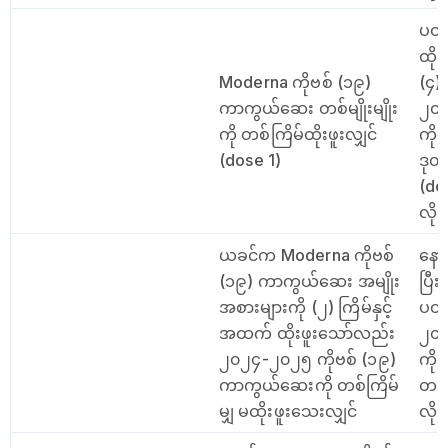
ပထမ
ထို
Moderna ကိုဗစ် (၁၉)
(၄)
ကာကွယ်ဆေး တစ်မျိုးမျိုး
၂၀
ကို တစ်ကြိမ်ထိုးဖူးလျှင်
ကို
(dose 1)
ဒုတ
(do
လို
ယခင်က Moderna ကိုဗစ်
နော
(၁၉) ကာကွယ်ဆေး အမျိုး
ပြီ
အစားများကို (၂) ကြိမ်နှင့်
ပတ်
အထက် ထိုးဖူးသော်လည်း
၂၀
၂၀၂၄-၂၀၂၅ ကိုဗစ် (၁၉)
ကို
ကာကွယ်ဆေးကို တစ်ကြိမ်
တစ်
မျှ မထိုးဖူးသေးလျှင်
လို