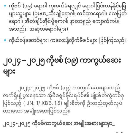
‌ကိုဗစ် (၁၉) ‌‌ရောဂါ ကူးစက်ခံရလျှင် ရောဂါပြင်းထန်နိုင်ခြေ
များသူများ (ဥပမာ_ဆီးချိုရောဂါ၊ ကင်ဆာ‌ရောဂါ၊ လေဖြတ်
ရောဂါ၊ အိတ်ချ်ပ်အိုင်ဗွီရောဂါ၊ နာတာရှည် ကျောက်ကပ်၊
အသည်း၊ အဆုတ်ရောဂါများ)
ကိုယ်ဝန်ဆောင်များ၊ ကလေးနို့တိုက်မိခင်များ ဖြစ်ကြသည်။
၂၀၂၄ – ၂၀၂၅ ကိုဗစ် (၁၉) ကာကွယ်ဆေး
များ
၂၀၂၄-၂၀၂၅ ကိုဗစ် (၁၉) ကာကွယ်ဆေးများသည်
လက်ရှိပျံ့ပွားနေသော အိုမီခရွမ်ဗိုင်းရပ်စ်၏ မျိုးစိတ်ကွဲတစ်ခု
ဖြစ်သည့် ( JN. 1/ XBB. 1.5) မျိုးစိတ်ကို ဦးတည်ထုတ်လုပ်
ထားသော အမျိုးအစားဖြစ်သည်။
၂၀၂၄-၂၀၂၅ ကိုဗစ်ကာကွယ်ဆေး အမျိုးအစားများမှာ_