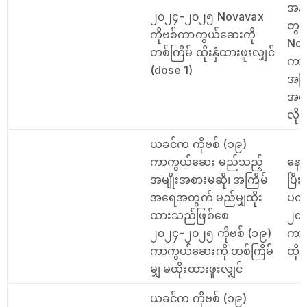
အနည
၂၀၂၄-၂၀၂၅ Novavax
တွင
ကိုဗစ်ကာကွယ်ဆေးကို
Nov
တစ်ကြိမ် ထိုးနှံထားဖူးလျှင်
ကာက
(dose 1)
အကြ
အနေဖ
လို
ယခင်က ကိုဗစ် (၁၉)
ကာကွယ်ဆေး မည်သည့်
နော
အမျိုးအစားမဆို၊ အကြိမ်
ပြီ
အရေအတွက် မည်မျှထိုး
ပတ်
ထားသည်ဖြစ်စေ
၂၀၂
၂၀၂၄-၂၀၂၅ ကိုဗစ် (၁၉)
ကာက
ကာကွယ်ဆေးကို တစ်ကြိမ်
ထိုး
မျှ မထိုးထားဖူးလျှင်
ယခင်က ကိုဗစ် (၁၉)