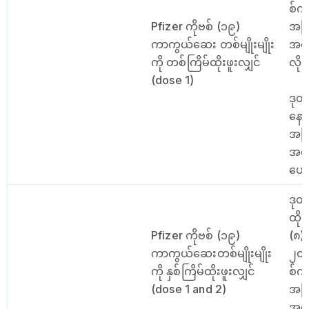
စ်က
Pfizer ကိုဗစ် (၁၉)
အကြ
ကာကွယ်ဆေး တစ်မျိုးမျိုး
အနေဖ
ကို တစ်ကြိမ်ထိုးဖူးလျှင်
လို
(dose 1)
ဒုတ
နော
အက
အနေဖ
ပေး
ဒုတ
ထို
Pfizer ကိုဗစ် (၁၉)
(၈)
ကာကွယ်ဆေးတစ်မျိုးမျိုး
၂၀၂
ကို နှစ်ကြိမ်ထိုးဖူးလျှင်
စ်က
(dose 1 and 2)
အကြ
အနေဖ