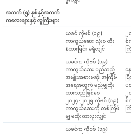
အသက် (၅) နှစ်နှင့်အထက်
က‌လေးများနှင့် လူကြီးများ
ယခင် ကိုဗစ် (၁၉)
၂၀၂
ကာကွယ်ဆေး လုံးဝ ထိုး
စ်က
နှံထားခြင်း မရှိလျှင်
ကြိ
ယခင်က ကိုဗစ် (၁၉)
ကာကွယ်ဆေး မည်သည့်
နော
အမျိုးအစားမဆို၊ အကြိမ်
ပြီ
အရေအတွက် မည်မျှထိုး
ပတ်
ထားသည်ဖြစ်စေ
၂၀၂
၂၀၂၄-၂၀၂၅ ကိုဗစ် (၁၉)
စ်က
ကာကွယ်ဆေးကို တစ်ကြိမ်
ကြိမ
မျှ မထိုးထားဖူးလျှင်
ယခင်က ကိုဗစ် (၁၉)