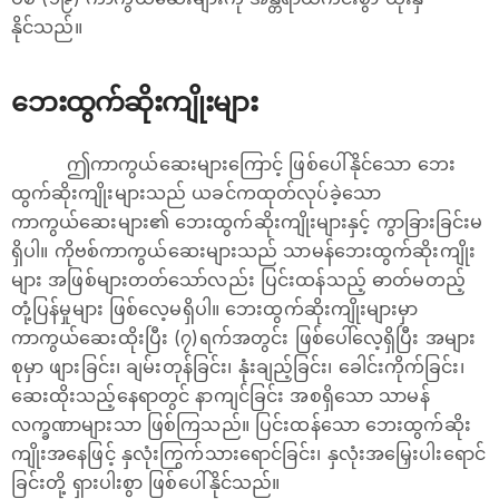
နိုင်သည်။
ဘေးထွက်ဆိုးကျိုးများ
ဤကာကွယ်ဆေးများကြောင့် ဖြစ်ပေါ်နိုင်သော ဘေး
ထွက်ဆိုးကျိုးများသည် ယခင်ကထုတ်လုပ်ခဲ့သော
ကာကွယ်ဆေးများ၏ ဘေးထွက်ဆိုးကျိုးများနှင့် ကွာခြားခြင်းမ
ရှိပါ။ ကိုဗစ်ကာကွယ်ဆေးများသည် သာမန်ဘေးထွက်ဆိုးကျိုး
များ အဖြစ်များတတ်သော်လည်း ပြင်းထန်သည့် ဓာတ်မတည့်
တုံ့ပြန်မှုများ ဖြစ်လေ့မရှိပါ။ ဘေးထွက်ဆိုးကျိုးများမှာ
ကာကွယ်ဆေးထိုးပြီး (၇)ရက်အတွင်း ဖြစ်ပေါ်လေ့ရှိပြီး အများ
စုမှာ ဖျားခြင်း၊ ချမ်းတုန်ခြင်း၊ နုံးချည့်ခြင်း၊ ခေါင်းကိုက်ခြင်း၊
ဆေးထိုးသည့်နေရာတွင် နာကျင်ခြင်း အစရှိသော သာမန်
လက္ခဏာများသာ ဖြစ်ကြသည်။ ပြင်းထန်သော ဘေးထွက်ဆိုး
ကျိုးအနေဖြင့် နှလုံးကြွက်သားရောင်ခြင်း၊ နှလုံးအမြှေးပါးရောင်
ခြင်းတို့ ရှားပါးစွာ ဖြစ်ပေါ်နိုင်သည်။