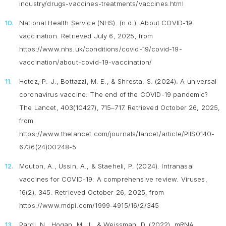
industry/drugs-vaccines-treatments/vaccines.html
National Health Service (NHS). (n.d.).
About COVID-19
vaccination
. Retrieved July 6, 2025, from
https://www.nhs.uk/conditions/covid-19/covid-19-
vaccination/about-covid-19-vaccination/
Hotez, P. J., Bottazzi, M. E., & Shresta, S. (2024). A universal
coronavirus vaccine: The end of the COVID-19 pandemic?
The Lancet, 403
(10427), 715–717. Retrieved October 26, 2025,
from
https://www.thelancet.com/journals/lancet/article/PIIS0140-
6736(24)00248-5
Mouton, A., Ussin, A., & Staeheli, P. (2024). Intranasal
vaccines for COVID-19: A comprehensive review.
Viruses,
16
(2), 345. Retrieved October 26, 2025, from
https://www.mdpi.com/1999-4915/16/2/345
Pardi, N., Hogan, M. J., & Weissman, D. (2022). mRNA