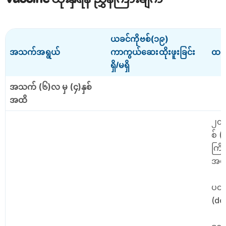
ယခင်ကိုဗစ်(၁၉)
အသက်အရွယ်
ကာကွယ်ဆေးထိုးဖူးခြင်း
ထပ်မ
ရှိ/မရှိ
အသက် (၆)လ မှ (၄)နှစ်
အထိ
၂၀၂
စ် 
ကြိမ
အပ
ပထမ
(do