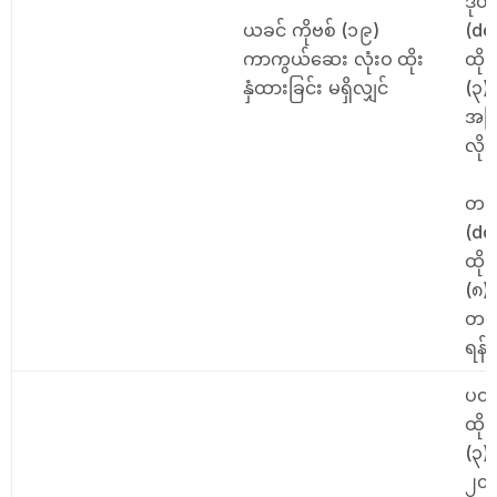
ဒုတ
ယခင် ကိုဗစ် (၁၉)
(do
ကာကွယ်ဆေး လုံးဝ ထိုး
ထို
နှံထားခြင်း မရှိလျှင်
(၃)
အကြိ
လို
တတိ
(do
ထို
(၈)
တတိ
ရန်
ပထမ
ထို
(၃)
၂၀၂