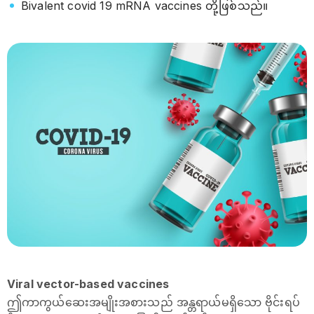
Bivalent covid 19 mRNA vaccines တို့ဖြစ်သည်။
Viral vector-based vaccines
ဤကာကွယ်ဆေးအမျိုးအစားသည် အန္တရာယ်မရှိသော ဗိုင်းရပ်