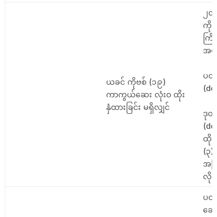
၂၀
ကို
ကြိမ
အပ
ပထမ
ယခင် ကိုဗစ် (၁၉)
(do
ကာကွယ်ဆေး လုံးဝ ထိုး
နှံထားခြင်း မရှိလျှင်
ဒုတ
(do
ထို
(၃)
အကြိ
လို
ပထမ
ဆေး