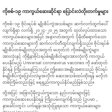
ကိုဗစ်-၁၉ ကာကွယ်ဆေးဆိုင်ရာ ပြောင်းလဲတိုးတက်မှုများ
ကိုဗစ်-၁၉ ဗိုင်းရပ်စ် မျိုးစိပ်ကွဲအသစ်များ ဆက်လက်ထွက်ပေါ်
လျက်ရှိရာ လက်ရှိ ၂၀၂၄-၂၀၂၅ အတွက် ထုတ်လုပ်ထားသော
ကာကွယ်ဆေးများအပြင် အနာဂတ်အတွက် ပိုမိုထိရောက်သော
ကာကွယ်ဆေးများကို ဆက်လက်တီထွင်လျက်ရှိသည်။ ဗိုင်းရပ်စ်
မျိုးစိပ်တစ်မျိုးတည်းအတွက် မဟုတ်ဘဲ ကိုဗစ်မျိုးကွဲများ
အားလုံးနှင့် ကိုရိုနာဗိုင်းရပ်စ်မျိုးစိတ်များအားလုံးကို ကာကွယ်
ပေးနိုင်မည့် Universal coronavirus vaccines ကို ဖော်ထုတ်
နိုင်ရန် ကြိုပမ်းနေကြသည်။ ဤဆေးအမျိုးအစားသည် ဗိုင်းရပ်
စ်မျိုးစိပ်ကွဲပြောင်းလဲမှုအလိုက် ဆေးအသစ်ထပ်ထိုးရန် မလိုဘဲ
တစ်ကြိမ်တည်းဖြင့် ရေရှည်ကာကွယ်နိုင်မည်ဖြစ်သည်။
ထို့အပြင် အခြားပိုမိုလွယ်ကူသော နည်းလမ်းများဖြင့်
ကာကွယ်ဆေးပေးနိုင်ရန် ကြိုးပမ်းလျက်ရှိသည် [ဥပမာ _
နှာခေါင်းတွင်း ပက်ဖျန်းအသုံးပြုရသော ကာကွယ်ဆေးများ