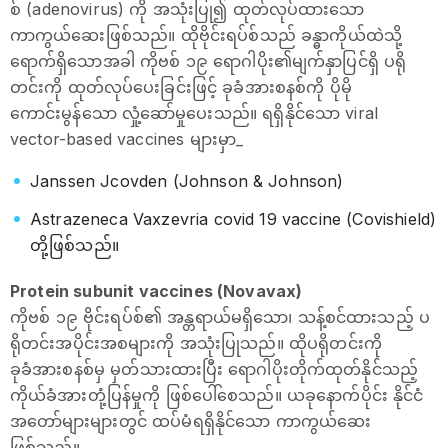
စ် (adenovirus) ကို အသုံးပြု၍ ထုတ်လုပ်ထားသော
ကာကွယ်ဆေးဖြစ်သည်။ ထိုဗိုင်းရပ်စ်သည် ခန္ဓာကိုယ်ထဲသို့
ရောက်ရှိသောအခါ ကိုဗစ် ၁၉ ရောဂါပိုး၏မျက်နှာပြင်ရှိ ပရို
တင်းကို ထုတ်လုပ်ပေးခြင်းဖြင့် ခုခံအားစနစ်ကို ပိုမို
ကောင်းမွန်သော လှုံ့ဆော်မှုပေးသည်။ ရရှိနိုင်သော viral
vector-based vaccines များမှာ_
Janssen Jcovden (Johnson & Johnson)
Astrazeneca Vaxzevria covid 19 vaccine (Covishield)
တို့ဖြစ်သည်။
Protein subunit vaccines (Novavax)
ကိုဗစ် ၁၉ ဗိုင်းရပ်စ်၏ အန္တရာယ်မရှိသော၊ သန့်စင်ထားသည့် ပ
ရိုတင်းအပိုင်းအစများကို အသုံးပြုသည်။ ထိုပရိုတင်းကို
ခုခံအားစနစ်မှ မှတ်သားထားပြီး ရောဂါပိုးတိုက်ထုတ်နိုင်သည့်
ကိုယ်ခံအားတုံ့ပြန်မှုကို ဖြစ်ပေါ်စေသည်။ ယခုနောက်ပိုင်း နိုင်ငံ
အတော်များများတွင် ထပ်မံရရှိနိုင်သော ကာကွယ်ဆေး
ဖြစ်သည်။