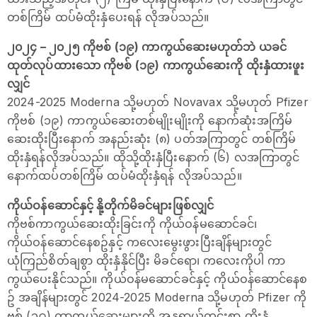
တစ်ကြိမ် ထပ်မံထိုးနှံပေးရန် လိုအပ်သည်။
၂၀၂၄ – ၂၀၂၅ ကိုဗစ် (၁၉) ကာကွယ်ဆေးမဟုတ်ဘဲ ယခင်
ထုတ်လုပ်ထားသော ကိုဗစ် (၁၉) ကာကွယ်ဆေးကို ထိုးနှံထားဖူး
လျှင်
2024-2025 Moderna သို့မဟုတ် Novavax သို့မဟုတ် Pfizer
ကိုဗစ် (၁၉) ကာကွယ်ဆေးတစ်မျိုးမျိုးကို နောက်ဆုံးအကြိမ်
ဆေးထိုးပြီးနောက် အနည်းဆုံး (၈) ပတ်အကြာတွင် တစ်ကြိမ်
ထိုးနှံရန်လိုအပ်သည်။ ထိုသို့ထိုးနှံပြီးနောက် (၆) လအကြာတွင်
နောက်ထပ်တစ်ကြိမ် ထပ်မံထိုးနှံရန် လိုအပ်သည်။
ကိုယ်ဝန်ဆောင်နှင့် နို့တိုက်မိခင်များဖြစ်လျှင်
ကိုဗစ်ကာကွယ်ဆေးထိုးခြင်းကို ကိုယ်ဝန်မဆောင်ခင်၊
ကိုယ်ဝန်ဆောင်နေစဥ်နှင့် ကလေးမွေးဖွားပြီးချိန်များတွင်
ယုံကြည်စိတ်ချစွာ ထိုးနှံနိုင်ပြီး မိခင်ရော၊ ကလေးကိုပါ ကာ
ကွယ်ပေးနိုင်သည်။ ကိုယ်ဝန်မဆောင်ခင်နှင့် ကိုယ်ဝန်ဆောင်နေစ
ဥ် အချိန်များတွင် 2024-2025 Moderna သို့မဟုတ် Pfizer ကို
ဗစ် (၁၉) ကာကွယ်ဆေးများကို အန္တရာယ်ကင်းစွာ ထိုးနှံ