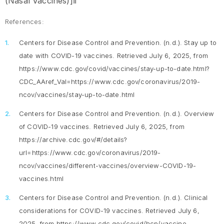
(Nasal Vaccines)]။
References:
Centers for Disease Control and Prevention. (n.d.).
Stay up to
date with COVID-19 vaccines.
Retrieved July 6, 2025, from
https://www.cdc.gov/covid/vaccines/stay-up-to-date.html?
CDC_AAref_Val=https://www.cdc.gov/coronavirus/2019-
ncov/vaccines/stay-up-to-date.html
Centers for Disease Control and Prevention. (n.d.).
Overview
of COVID-19 vaccines
. Retrieved July 6, 2025, from
https://archive.cdc.gov/#/details?
url=https://www.cdc.gov/coronavirus/2019-
ncov/vaccines/different-vaccines/overview-COVID-19-
vaccines.html
Centers for Disease Control and Prevention. (n.d.).
Clinical
considerations for COVID-19 vaccines
. Retrieved July 6,
2025, from https://www.cdc.gov/covid/hcp/vaccine-