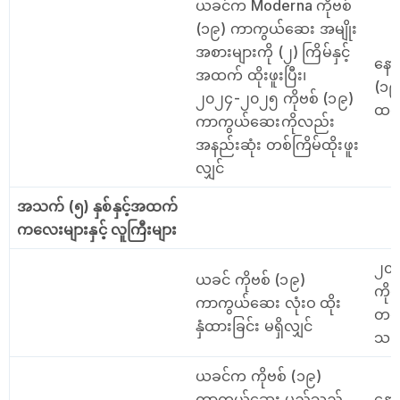
ယခင်က Moderna ကိုဗစ်
(၁၉) ကာကွယ်ဆေး အမျိုး
အစားများကို (၂) ကြိမ်နှင့်
နော
အထက် ထိုးဖူးပြီး၊
(၁၉
၂၀၂၄-၂၀၂၅ ကိုဗစ် (၁၉)
ထပ်
ကာကွယ်ဆေးကိုလည်း
အနည်းဆုံး တစ်ကြိမ်ထိုးဖူး
လျှင်
အသက် (၅) နှစ်နှင့်အထက်
ကလေးများနှင့် လူကြီးများ
၂၀၂
ယခင် ကိုဗစ် (၁၉)
ကို
ကာကွယ်ဆေး လုံးဝ ထိုး
တစ်က
နှံထားခြင်း မရှိလျှင်
သည
ယခင်က ကိုဗစ် (၁၉)
ကာကွယ်ဆေး မည်သည့်
နော