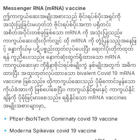
Messenger RNA (mRNA) vaccine
ဤကာကွယ်ဆေးအမျိုးအစားသည် ဗိုင်းရပ်စ်ပိုးအရှင်ကို
အသုံးပြုခြင်းမဟုတ်ဘဲ ဗိုင်းရပ်စ်ပိုးအကာ ပရိုတင်း
အစိတ်အပိုင်းတစ်ခုဖြစ်သော mRNA ကို အသုံးပြုသည်။
ကာကွယ်ဆေးထိုးလိုက်လျှင် ထို mRNA ကို တုံ့ပြန်သည့်အနေဖြ
င့် ခန္ဓာကိုယ်မှ ပဋိပစ္စည်းထုတ်လုပ်ပေးပြီး ရောဂါပိုးတိုက်ထုတ်
ရန် ကူညီပေးသည်။ နောက်ဆုံးထွက်ရှိထားသော mRNA
ကာကွယ်ဆေးမှာ ကိုရိုနာဗိုင်းရပ်စ်မျိုးကွဲ နှစ်မျိုးအတွက် အဓိက
ထားပြီး အထူးထုတ်လုပ်ထားသော bivalent Covid 19 mRNA
vaccine ဖြစ်သည်။ ထိုကာကွယ်ဆေးသည် ပိုမိုကောင်းမွန်သော
ကိုယ်ခံအားကို ဖြစ်ပေါ်စေပြီး၊ ကာကွယ်နိုင်စွမ်းနှင့် ကာကွယ်နိုင်
ချိန်ကို ပိုမိုမြင့်မားစေသည်။ ရရှိနိုင်သော mRNA vaccines
အမျိုးအစားများမှာ_
Pfizer-BioNTech Comirnaty covid 19 vaccine
Moderna Spikevax covid 19 vaccine