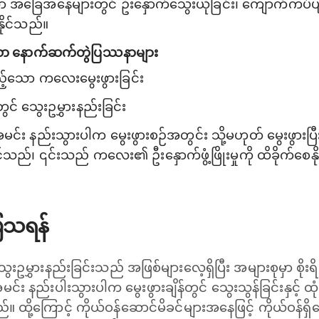
 အခြေအနေများတွင် ဦးနှောက်သွေးယိုခြင်း၊ ကျောက်ကပ်ပ
်နိုင်သည်။
်သော နောက်ဆက်တွဲပြဿနာများ
ည့်သော ကလေးမွေးဖွားခြင်း
် သွေးဥမွှားနည်းခြင်း
င်း နည်းသွားပါက မွေးဖွားစဉ်အတွင်း သို့မဟုတ် မွေးဖွားပြီ
ိုင်သည်၊ ၎င်းသည် ကလေး၏ ဦးနှောက်ဖွံ့ဖြိုးမှုကို ထိခိုက်စေန
ပြသရန်
ွေးဥမွှားနည်းခြင်းသည် အဖြစ်များလေ့ရှိပြီး အများစုမှာ စိုးရိ
 နည်းပါးသွားပါက မွေးဖွားချိန်တွင် သွေးသွန်ခြင်းနှင့် 
 ထို့ကြောင့် ကိုယ်ဝန်ဆောင်မိခင်များအနေဖြင့် ကိုယ်ဝန်ရှိက