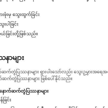
ွားဖုံးမှ သွေးထွက်ခြင်း
ွေးပါခြင်း
ယ်ခြင်းတို့ဖြစ်သည်။
ဿနာများ
က်ဆက်တွဲပြဿနာများ ရှားပါးသော်လည်း သွေးဥမွှားအရေ
ဆက်တွဲပြဿနာများ ဖြစ်ပေါ်နိုင်သည်။
သော နောက်ဆက်တွဲပြဿနာများ
န်ခြင်း