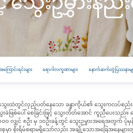
ှင့် သွေးဥမွှားနည်
SEARCH
screening
PRESS RELEASE
16 JAN 2026
CLL HEALTH
Strengthens
Presence in Upp
Myanmar Throu
Acquisition of In
အကြောင်းရင်းများ
ရောဂါလက္ခဏာများ
နောက်ဆက်တွဲပြဿနာမျ
Phyu Laboratory
Clinic
Yangon, Myanmar, 
January 2026 — CL
သွေးထဲတွင်လှည့်ပတ်နေသော ခန္ဓာကိုယ်၏ သွေးကလပ်စည်းဆဲလ
HEALTH is pleased t
ေးခဲဖြစ်ပေါ် စေခြင်းဖြင့် သွေးတိတ်အောင် ကူညီပေးသည်။
announce the...
၀၀ လျှင် ၈ဦး မှ ၁၀ဦးခန့်တွင် သွေးဥမွှားအရေအတွက် ပုံမှ
ုမှာ စိုးရိမ်စရာမရှိသော်လည်း အချို့သောအခြေအနေများတ