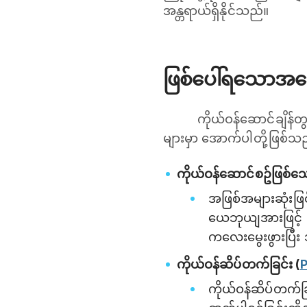
အန္တရာယ်ရှိနိုင်သည်။
ဖြစ်ပေါ်ရသောအကြ
ကိုယ်ဝန်ဆောင်ချိန်တ
များမှာ အောက်ပါတို့ဖြစ်သ
ကိုယ်ဝန်ဆောင်စဥ်ဖြစ်
အဖြစ်အများဆုံးဖြစ
ယေဘုယျအားဖြင့် 
ကလေးမွေးဖွားပြီး
ကိုယ်ဝန်ဆိပ်တက်ခြင်း (
ကိုယ်ဝန်ဆိပ်တက်ခြ