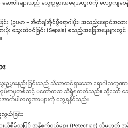
းဝါးများသည် သွေးဥမွှားအရေအတွက်ကို လျော့ကျစေနိ
း၀င်ခြင်း (ဥပမာ – အိတ်ချ်အိုင်ဗွီရောဂါပိုး၊ အသည်းရောင်အသား၀
းပိုး သွေးထဲဝင်ခြင်း (Sepsis) စသည့်အခြေအနေများတွင
။
ား
သွေးဥမွှားနည်းခြင်းသည် သိသာထင်ရှားသော ရောဂါလက္ခဏာ 
 ပြုလုပ်ရာမှတစ်ဆင့် မတော်တဆ သိရှိရတတ်သည်။ သို့သော် သ
အောက်ပါလက္ခဏာများကို တွေ့ရနိုင်သည်။
လွယ်ခြင်း
ယိုစိမ့်သဖြင့် အနီစက်ငယ်များ (Petechiae) သို့မဟုတ် အ