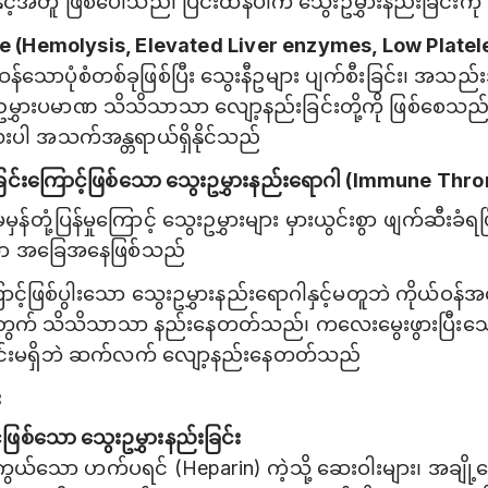
နှင့်အတူ ဖြစ်ပေါ်သည်၊ ပြင်းထန်ပါက သွေးဥမွှားနည်းခြင်းကို
 (Hemolysis, Elevated Liver enzymes, Low Platel
်သောပုံစံတစ်ခုဖြစ်ပြီး သွေးနီဥများ ပျက်စီးခြင်း၊ အသည်း
ွေးဥမွှားပမာဏ သိသိသာသာ လျော့နည်းခြင်းတို့ကို ဖြစ်စ
ပါ အသက်အန္တရာယ်ရှိနိုင်သည်
ပြန်ခြင်းကြောင့်ဖြစ်သော သွေးဥမွှားနည်းရောဂါ (Immune 
ှန်တုံ့ပြန်မှုကြောင့် သွေးဥမွှားများ မှားယွင်းစွာ ဖျက်ဆီးခံရပ
ော အခြေအနေဖြစ်သည်
ာင့်ဖြစ်ပွါးသော သွေးဥမွှား‌နည်းရောဂါနှင့်မတူဘဲ ကိုယ်
တွက် သိသိသာသာ နည်းနေတတ်သည်၊ ကလေးမွေးဖွားပြီးသေ
ွားခြင်းမရှိဘဲ ဆက်လက် လျော့နည်းနေတတ်သည်
း
ဖြစ်သော သွေးဥမွှားနည်းခြင်း
ကွယ်သော ဟက်ပရင် (Heparin) ကဲ့သို့ ဆေးဝါးများ၊ အချို့သ