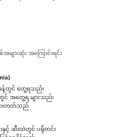
ြစ်အများဆုံး အကြောင်းရင်း
nia)
ခန့်တွင် တွေ့ရသည်၊
ွင် အတွေ့ရ များသည်၊
်သွားတတ်သည်
ှင့် ဆီးထဲတွင် ပရိုတင်း