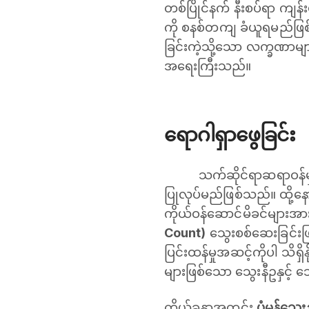
တစ်ပြိုင်နက် နီးစပ်ရာ ကျန်း
ကို စနစ်တကျ ခံယူရမည်ဖြစ်
ခြင်းကဲ့သို့သော လက္ခဏာမျာ
အရေးကြီးသည်။
ရောဂါရှာဖွေခြင်း
သက်ဆိုင်ရာဆရာဝန်မှ
ပြုလုပ်မည်ဖြစ်သည်။ ထို့
ကိုယ်ဝန်ဆောင်မိခင်များအား
Count)
သွေးစစ်ဆေးခြင်းဖြင
ပြင်းထန်မှုအဆင့်ကိုပါ သိရ
များဖြစ်သော သွေးနီဥနှင့် 
ကိုယ်ခန္ဓာအတွင်း
ပုံမှန်သ