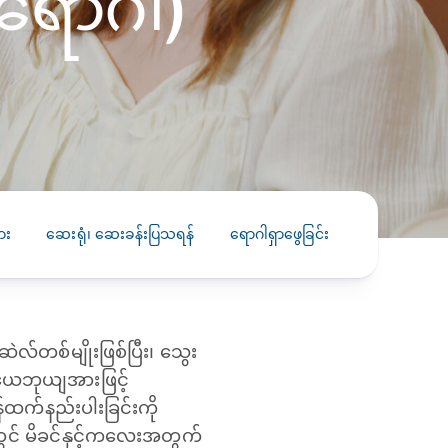
းရောဂါ)
PRESS RELEASE
29 AUG 2024
DISEASES AND CONDITIONS
CLL HEALTH unveils
22 APR 2026
Shin Saw Pu Clinic in
Melioidosis (မယ်လီယွိုက်ဒိုး
Yangon, advancing
er
ဆစ် ပြင်းထန်ကူးစက်ရောဂါ)
primary care
gh
services
ဘက်တီးရီးယားပိုးကြောင့်ဖြစ်သော မယ်
gyin
လီယွိုက်ဒိုးဆစ် ပြင်းထန်
ား
ဆေးရုံ၊ ဆေးခန်းပြသရန်
ရောဂါရှာဖွေခြင်း
ကုသခြင်း
 and
Yangon, Myanmar, 29
ကူးစက်ရောဂါ...
August 2024 — CLL
HEALTH is delighted to
8
announce the...
L
်တစ်မျိုးဖြစ်ပြီး၊ သွေး
o
 ယေဘုယျအားဖြင့်
န်ထက်နည်းပါးခြင်းကို
ွင် မိခင်နှင့်ကလေးအတွက်