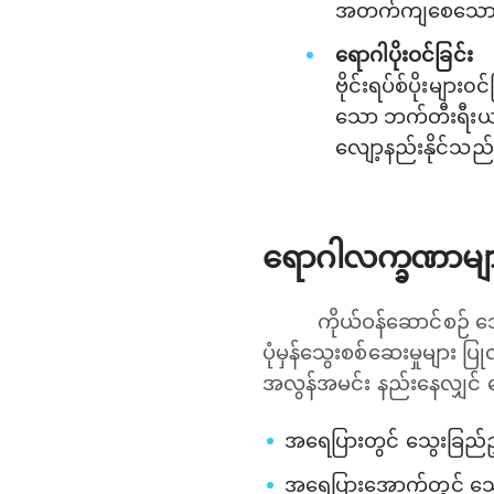
အတက်ကျစေသော ဆေ
ရောဂါပိုးဝင်ခြင်း
ဗိုင်းရပ်စ်ပိုးမျာ
သော ဘက်တီးရီးယာ
လျော့နည်းနိုင်သည်
ရောဂါလက္ခဏာမျ
ကိုယ်ဝန်ဆောင်စဉ် 
ပုံမှန်သွေးစစ်ဆေးမှုများ
အလွန်အမင်း နည်းနေလျှင် 
အရေပြားတွင် သွေးခြည်ဥ
အရေပြားအောက်တွင် သွေး