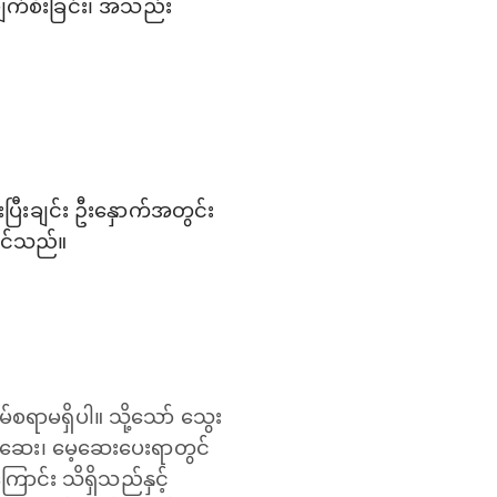
ျက်စီးခြင်း၊ အသည်း
းပြီးချင်း ဦးနှောက်အတွင်း
ိုင်သည်။
မ်စရာမရှိပါ။ သို့သော် သွေး
ထုံဆေး၊ မေ့ဆေးပေးရာတွင်
ြောင်း သိရှိသည်နှင့်