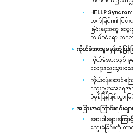
ဓာတ်ပါဝင်ခြင်းတို့
HELLP Syndrome
တက်ခြင်း၏ ပြင်းထန
ခြင်းနှင့်အတူ သ
က မိခင်ရော ကလေး
ကိုယ်ခံအားမူမမှန်တုံ့
ကိုယ်ခံအားစနစ် မူမမ
လျော့နည်းသွားသ
ကိုယ်ဝန်ဆောင်ကြေ
သွေးဥမွှားအရေအ
ပုံမှန်ပြန်ဖြစ်သ
အခြားအကြောင်းရင်းမျာ
ဆေးဝါးများကြောင့်
သွေးခဲခြင်းကို ကာ