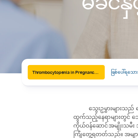
မိခင်န
News
Drugs and Supplements
Rehabilitation
Health 
Laboratories
Accurate and reliable diagnostic testing services
Healthy Lifestyles
Medical travel offices
One-stop medical referral services
ဖြစ်ပေါ်ရသော
Thrombocytopenia in Pregnancy (ကိုယ်ဝန်ဆောင်မိခင်နှင့် သွေးဥမွှားနည်းရောဂါ)
သွေးဥမွှားများသည် 
ထွက်သည့်နေရာများတွင် သွ
ကိုယ်ဝန်ဆောင်အမျိုးသမီး ၁
ကြုံတွေ့ရတတ်သည်။ အများစ