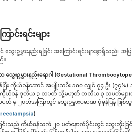
ောင်းရင်းများ
ွင် သွေးဥမွှားနည်းရခြင်း အကြောင်းရင်းများစွာရှိသည်။ အဖ
ည်။
သော သွေးဥမွှားနည်းရောဂါ (Gestational Thrombocytope
်ပြီး ကိုယ်ဝန်ဆောင် အမျိုးသမီး ၁၀၀ လျှင် ၇၄ ဦး (၇၄%) 
ကိုယ်ဝန် ဒုတိယ ၃ လပတ် သို့မဟုတ် တတိယ ၃ လပတ်များတ
 ၁ပတ် မှ ၂ပတ်အကြာတွင် သွေးဥမွှားပမာဏ ပုံမှန်ပြန် ဖြစ
Preeclampsia
)
င်းသည် ကိုယ်ဝန်သက် ၂၀ ပတ်နောက်ပိုင်းတွင် သွေးတိုးခြင်းန