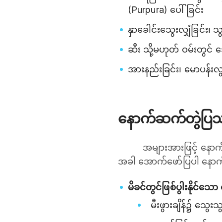
(Purpura) ပေါ်ခြင်း
နှာခေါင်းသွေးလျှံခြင်း၊ သ
ဆီး သို့မဟုတ် ဝမ်းတွင် သ
အားနည်းခြင်း၊ မောပန်းလွ
နောက်ဆက်တွဲပြ
အများအားဖြင့် နော
အခါ အောက်ဖော်ပြပါ နောက်
မိခင်တွင်ဖြစ်ပွါးနိုင်
မီးဖွားချိန်၌ သွေးသွ