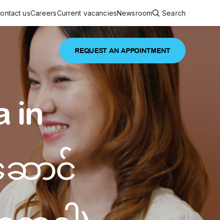
ontact us
Careers
Current vacancies
Newsroom
Search
REQUEST AN APPOINTMENT
ouncements
 services
Featured article
 in
 comprehensive interdisciplinary
stage of life
are
ဆောင်
inic
and continuing health care from prenatal
es, coordinating with specialists as
e Facility Inaugurated in Yangon for
amilies