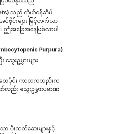
 ဖြစ်စေနိုင်သည်
ets)
သည် ကိုယ်ဝန်ဆိပ်
အင်ဇိုင်းများ မြင့်တက်လာ
ေသည်၊ ဤအခြေအနေဖြစ်လာပါ
Thrombocytopenic Purpura)
ြီး သွေးဥမွှားများ
ဝန်အစောပိုင်း ကာလကတည်းက
ာ်လည်း သွေးဥမွှားပမာဏ
ော ပိုးသတ်ဆေးများနှင့်