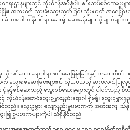
မာရေးဌာနများတွင် ကိုယ်ဝန်အပ်နှံပါ။ စမ်းသပ်စစ်ဆေးမှုများနှင့်
ပြီး၊ အကယ်၍ သွားဖုံးသွေးထွက်ခြင်း သို့မဟုတ် အရေပြား
း ခံစားရပါက နီးစပ်ရာ ဆေးရုံ၊ ဆေးခန်းများသို့ ချက်ချင်း
 လိုအပ်သော ရောဂါရာဇဝင်မေးမြန်းခြင်းနှင့် အသေးစိတ် စမ
နောက် သွေးစစ်ဆေးခြင်းများကို လိုအပ်သလို ဆက်လက်ပြုလ
 ပုံမှန်စစ်ဆေးသည့် သွေးစစ်ဆေးမှုများတွင် ပါဝင်သည့်
စီဘ
့် ကိုယ်ဝန်ဆောင်သွေးဥမွှားနည်း‌ရောဂါ ရှိမရှိ၊ သွေးဥမွှားန
ှိနိုင်သည်။ သွေးဥမွှား လျော့နည်းမှုပမာဏကို အတိအကျ သိနိ
သွေးဖြူဥပမာဏများကိုပါ သိရှိနိုင်သည်။
ွေးဥမွှားအရေအတွက်သည် ၁၅၀,၀၀၀ မှ ၄၅၀,၀၀၀/မိုက်ကရို