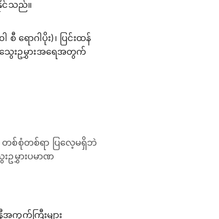
ုင်သည်။
ါ စီ ရောဂါပိုး)၊ ပြင်းထန်
် သွေးဥမွှားအရေအတွက်
တစ်စုံတစ်ရာ ပြလေ့မရှိဘဲ
ွေးဥမွှားပမာဏ
နီအကွက်ကြီးများ