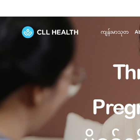
ကျန်းမာသုတ
A
Explore Services
Our Facilities
Th
View all health articles
About us
Discover our commitment to transforming h
Comprehensive care for your health and 
Comprehensive care for your health and 
Emergencies
Our history
Preg
Diseases and Conditions
Primary care
Our polyclinics
Develo
Quality primary and specialty care near you
Symptoms
Careers
Immunisation
Diagnos
Our clinics
Tests and Procedures
Digestive care
Fertilit
Diagnostics and treatment in one place