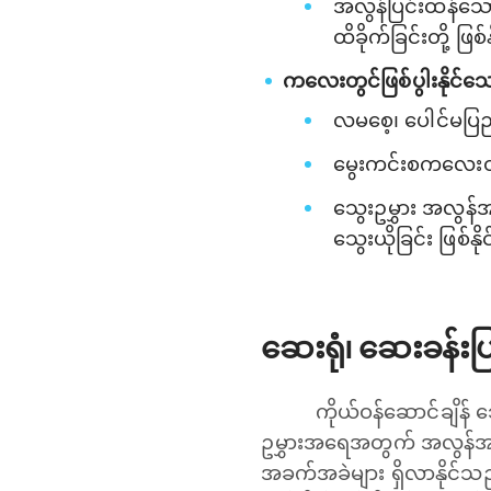
အလွန်ပြင်းထန်သော
ထိခိုက်ခြင်းတို့ ဖြစ
ကလေးတွင်ဖြစ်ပွါးနိုင
လမ‌စေ့၊ ပေါင်မပြ
မွေးကင်းစကလေးတွင
သွေးဥမွှား အလွန်အမ
သွေးယိုခြင်း ဖြစ်န
ဆေးရုံ၊ ဆေးခန်း
ကိုယ်ဝန်ဆောင်ချိန် သ
ဥမွှားအရေအတွက် အလွန်အမင်း
အခက်အခဲများ ရှိလာနိုင်သည်။