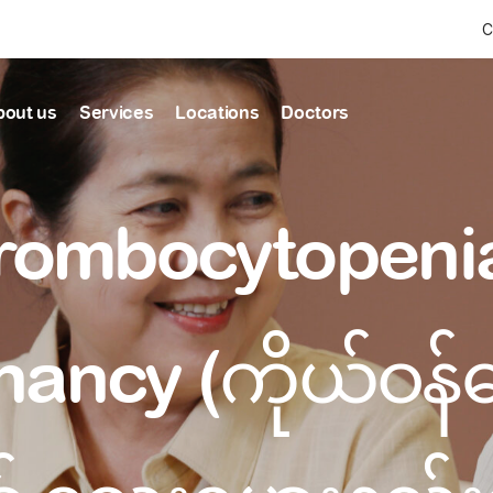
C
bout us
Services
Locations
Doctors
Find Health articles by first letter
News & Ann
Our clinics
Our featured
rombocytopenia
ealthcare
A
B
C
D
E
F
G
H
I
J
K
well-being
well-being
Dedicated to providing
Trusted care for every 
L
M
N
O
P
Q
R
S
T
U
V
healthcare services
W
X
Y
Z
#
Primary c
nancy (ကိုယ်ဝန်
pmental screening
Shin Saw Pu Cl
Comprehensive 
Or search by keyword
tics
to elderly stag
A Top-Tier Primary Car
needed
Local and Expatriate F
ALL ARTICLES
y care