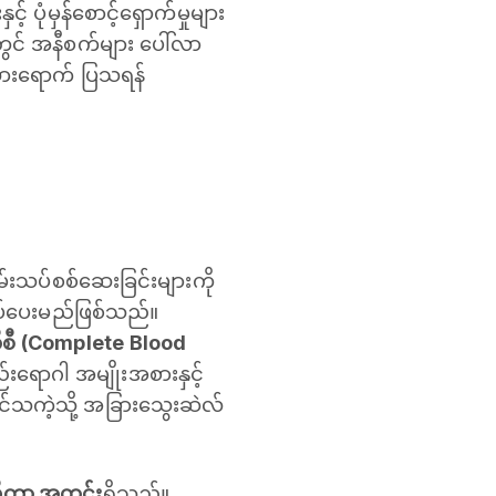
 ပုံမှန်စောင့်ရှောက်မှုများ
တွင် အနီစက်များ ပေါ်လာ
သွားရောက် ပြသရန်
်းသပ်စစ်ဆေးခြင်းများကို
ုပ်ပေးမည်ဖြစ်သည်။
ီစီ (Complete Blood
ည်းရောဂါ အမျိုးအစားနှင့်
ုင်သကဲ့သို့ အခြားသွေးဆဲလ်
လီတာ အတွင်း
ရှိသည်။