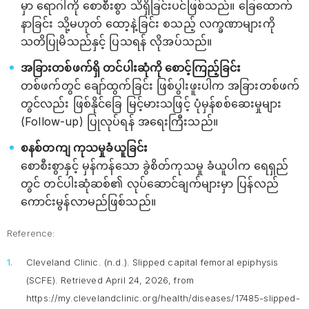
မှာ ရောဂါကို စောစီးစွာ သိရှိခြင်းပင်ဖြစ်သည်။ ခြေထောက်
နာခြင်း သို့မဟုတ် ထော့နဲ့ခြင်း စသည့် လက္ခဏာများကို
သတိပြုမိသည်နှင့် ပြသရန် လိုအပ်သည်။
အခြားတစ်ဖက်ရှိ တင်ပါးဆုံကို စောင့်ကြည့်ခြင်း
တစ်ဖက်တွင် ချော်ထွက်ခြင်း ဖြစ်ပွါးဖူးပါက အခြားတစ်ဖက်
တွင်လည်း ဖြစ်နိုင်ခြေ မြင့်မားသဖြင့် ပုံမှန်စစ်ဆေးမှုများ
(Follow-up) ပြုလုပ်ရန် အရေးကြီးသည်။
စနစ်တကျ ကုသမှုခံယူခြင်း
စောစီးစွာနှင့် မှန်ကန်သော ခွဲစိတ်ကုသမှု ခံယူပါက ရေရှည်
တွင် တင်ပါးဆုံဆစ်၏ လုပ်ဆောင်ချက်များမှာ ပြန်လည်
ကောင်းမွန်လာမည်ဖြစ်သည်။
Reference:
Cleveland Clinic. (n.d.).
Slipped capital femoral epiphysis
(SCFE).
Retrieved April 24, 2026, from
https://my.clevelandclinic.org/health/diseases/17485-slipped-