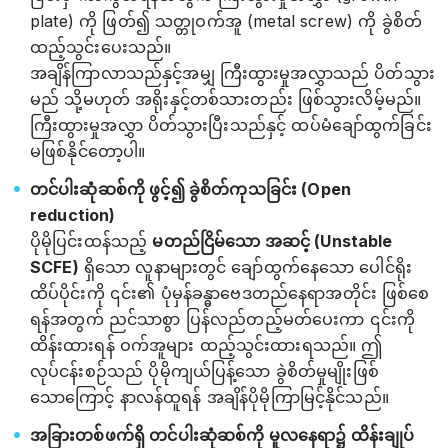
plate) ကို ဖြတ်၍ သတ္တုဝက်အူ (metal screw) ကို ခွဲစိတ်
ထည့်သွင်းပေးသည်။
အချိန်ကြာလာသည်နှင့်အမျှ ကြီးထွားမှုအလွှာသည် ပိတ်သွား
မည် သို့မဟုတ် အရိုးနှင့်တစ်သားတည်း ဖြစ်သွားလိမ့်မည်။
ကြီးထွားမှုအလွှာ ပိတ်သွားပြီးသည်နှင့် ထပ်မံချော်ထွက်ခြင်း
မဖြစ်နိုင်တော့ပါ။
တင်ပါးဆုံဆစ်ကို ဖွင့်၍ ခွဲစိတ်ကုသခြင်း (Open
reduction)
ပိုမိုပြင်းထန်သည့်
မတည်ငြိမ်သော အဆင့် (Unstable
SCFE)
ရှိသော လူနာများတွင် ချော်ထွက်နေသော ပေါင်ရိုး
ထိပ်ပိုင်းကို ၎င်း၏ ပုံမှန်ခန္ဓာဗေဒတည်နေရာအတိုင်း ဖြစ်စေ
ရန်အတွက် ညင်သာစွာ ပြန်လည်တည့်မတ်ပေးကာ ၎င်းကို
ထိန်းထားရန် ဝက်အူများ ထည့်သွင်းထားရသည်။ ဤ
လုပ်ငန်းစဉ်သည် ပိုမိုကျယ်ပြန့်သော ခွဲစိတ်မှုမျိုးဖြစ်
သောကြောင့် နာလန်ထူရန် အချိန်ပိုမိုကြာမြင့်နိုင်သည်။
အခြားတစ်ဖက်ရှိ တင်ပါးဆုံဆစ်ကို မူလနေရာ၌ ထိန်းချုပ်