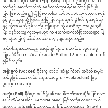
ပေါင်ရိုးထိပ်ပိုင်းအလုံး (Epiphysis) သည် အရိုးတံမှ အောက်
ဘက်နှင့် နောက်ဘက်သို့ ချော်ထွက်သွားခြင်းကြောင့် ဖြစ်ပွါး
ခြင်းဖြစ်သည်။ ဤသို့ဖြစ်ပွါးပါက ထပ်မံချော်မထွက်သွားစေရန်
နှင့် မူလနေရာသို့ ပြန်လည်ပြုပြင်ရန်အတွက် ခွဲစိတ်ကုသမှုခံယူ
ရန် လိုအပ်မည်ဖြစ်သည်။ ဤရောဂါကို စောစီးစွာ ရှာဖွေတွေ့ရှိ
ပြီး စနစ်တကျ ကုသမှုခံယူပါက နောက်ဆက်တွဲပြဿနာများ ဖြ
စ်ပွါးနိုင်ခြေကို သိသိသာသာ လျှော့ချပေးနိုင်သည်။
တင်ပါးဆုံအဆစ်သည် အရပ်မျက်နှာဖက်ပေါင်းစုံ လှုပ်ရှားမှု
ပြုလုပ်နိုင်သော ဆုံလည်အဆစ် (Ball and Socket Joint) တစ်
ခုဖြစ်သည်။
အရိုးခွက် (Socket) ပိုင်း
ကို တင်ပါးဆုံရိုးကြီး၏ အစိတ်အပိုင်း
တစ်ခုဖြစ်သော တင်ပါးဆုံအဆစ်ခွက် (Acetabulum) ဖြင့်
ဖွဲ့စည်းထားသည်။
အလုံး (Ball) ပိုင်း
မှာ ပေါင်ရိုး၏ အပေါ်ဘက်အဆုံးပိုင်းဖြစ်သော
ပေါင်ထိပ်ရိုးခေါင်း (Femoral head) ဖြစ်သည်။ ကလေးငယ်
များတွင် အရိုး၏ကြီးထွားမှုသည် ကြီးထွားမှုအလွှာ (Growth