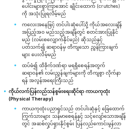
ပေါင်းများစွာကြာအောင် ချိုင်းထောက် (crutches)
ကို အသုံးပြုရလိမ့်မည်
ကလေးအနေဖြင့် တင်ပါးဆုံပေါ်သို့ ကိုယ်အလေးချိန်
အပြည့်အဝ မည်သည့်အချိန်တွင် စတင်အားပြုနိုင်
မည် (လမ်းစလျှောက်နိုင်မည်) ဆိုသည်နှင့်
ပတ်သက်၍ ဆရာဝန်မှ တိကျသော ညွှန်ကြားချက်
များ ပေးလိမ့်မည်
ထပ်မံ၍ ထိခိုက်ဒဏ်ရာ မရရှိစေရန်အတွက်
ဆရာဝန်၏ လမ်းညွှန်ချက်များကို တိကျစွာ လိုက်နာ
ရန် အလွန်အရေးကြီးသည်
ကိုယ်လက်ပြန်လည်သန်စွမ်းရေးဆိုင်ရာ ကာယကုထုံး
(Physical Therapy)
ကာယကုထုံးပညာရှင်သည် တင်ပါးဆုံနှင့် ခြေထောက်
ကြွက်သားများ သန်မာစေရန်နှင့် သင့်လျော်သောအချိန်
တွင် အဆစ်လှုပ်ရှားနိုင်စွမ်း ပြန်လည်ကောင်းမွန်လာ