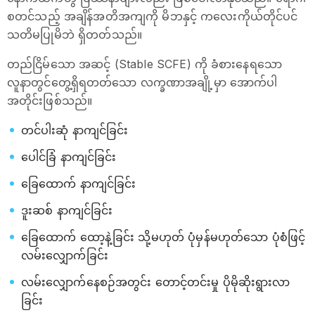
စတင်သည့် အချိန်အတိအကျကို မိဘနှင့် ကလေးကိုယ်တိုင်ပင်
သတိမပြုမိဘဲ ရှိတတ်သည်။
တည်ငြိမ်သော အဆင့် (Stable SCFE) ကို ခံစားနေရသော
လူနာတွင်တွေ့ရှိရတတ်သော လက္ခဏာအချို့မှာ အောက်ပါ
အတိုင်းဖြစ်သည်။
တင်ပါးဆုံ နာကျင်ခြင်း
ပေါင်ခြံ နာကျင်ခြင်း
ခြေထောက် နာကျင်ခြင်း
ဒူးဆစ် နာကျင်ခြင်း
ခြေထောက် ထော့နဲ့ခြင်း သို့မဟုတ် ပုံမှန်မဟုတ်သော ပုံစံဖြင့်
လမ်းလျှောက်ခြင်း
လမ်းလျှောက်နေစဉ်အတွင်း တောင့်တင်းမှု ပိုမိုဆိုးရွားလာ
ခြင်း