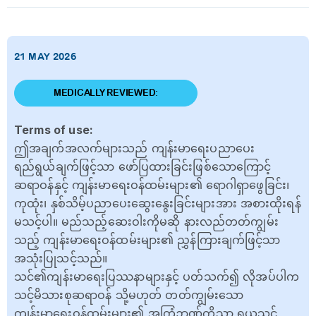
21 MAY 2026
MEDICALLY REVIEWED:
Terms of use:
ဤအချက်အလက်များသည် ကျန်းမာရေးပညာပေး
ရည်ရွယ်ချက်ဖြင့်သာ ဖော်ပြထားခြင်းဖြစ်သောကြောင့်
ဆရာဝန်နှင့် ကျန်းမာရေးဝန်ထမ်းများ၏ ရောဂါရှာဖွေခြင်း၊
ကုထုံး၊ နှစ်သိမ့်ပညာပေးဆွေးနွေးခြင်းများအား အစားထိုးရန်
မသင့်ပါ။ မည်သည့်ဆေးဝါးကိုမဆို နားလည်တတ်ကျွမ်း
သည့် ကျန်းမာရေးဝန်ထမ်းများ၏ ညွှန်ကြားချက်ဖြင့်သာ
အသုံးပြုသင့်သည်။
သင်၏ကျန်းမာရေးပြဿနာများနှင့် ပတ်သက်၍ လိုအပ်ပါက
သင့်မိသားစုဆရာဝန် သို့မဟုတ် တတ်ကျွမ်းသော
ကျန်းမာရေးဝန်ထမ်းများ၏ အကြံဉာဏ်ကိုသာ ရယူသင့်