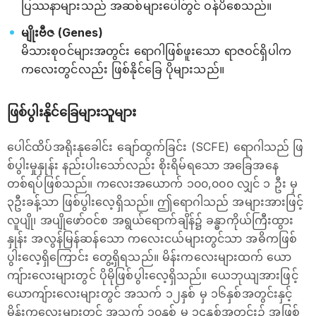
ပြဿနာများသည် အဆစ်များပေါ်တွင် ဝန်ပိစေသည်။
မျိုးဗီဇ (Genes)
မိသားစုဝင်များအတွင်း ရောဂါဖြစ်ဖူးသော ရာဇဝင်ရှိပါက
ကလေးတွင်လည်း ဖြစ်နိုင်ခြေ ပိုများသည်။
ဖြစ်ပွါးနိုင်ခြေများသူများ
ပေါင်ထိပ်အရိုးနုခေါင်း ချော်ထွက်ခြင်း (SCFE) ရောဂါသည် ဖြ
စ်ပွါးမှုနှုန်း နည်းပါးသော်လည်း စိုးရိမ်ရသော အခြေအနေ
တစ်ရပ်ဖြစ်သည်။ ကလေးအယောက် ၁၀၀,၀၀၀ လျှင် ၁ ဦး မှ
၃ဦးခန့်သာ ဖြစ်ပွါးလေ့ရှိသည်။ ဤရောဂါသည် အများအားဖြင့်
လူပျို၊ အပျိုဖော်ဝင်စ အရွယ်ရောက်ချိန်၌ ခန္ဓာကိုယ်ကြီးထွား
နှုန်း အလွန်မြန်ဆန်သော ကလေးငယ်များတွင်သာ အဓိကဖြစ်
ပွါးလေ့ရှိကြောင်း တွေ့ရှိရသည်။ မိန်းကလေးများထက် ယော
ကျ်ားလေးများတွင် ပိုမိုဖြစ်ပွါးလေ့ရှိသည်။ ယေဘုယျအားဖြင့်
ယောကျ်ားလေးများတွင် အသက် ၁၂နှစ် မှ ၁၆နှစ်အတွင်းနှင့်
မိန်းကလေးများတွင် အသက် ၁၀နှစ် မှ ၁၄နှစ်အတွင်း၌ အဖြစ်