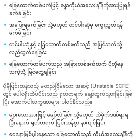
ခြေထောက်တစ်ဖက်ဖြင့် ခန္ဓာကိုယ်အလေးချိန်ကိုအားပြုရန်
ခက်ခဲခြင်း
အပြေးရခက်ခြင်း သို့မဟုတ် တင်ပါးဆုံမှ ကွေးညွှတ်ရန်
ခက်ခဲခြင်း
တင်ပါးဆုံနှင့် ခြေထောက်တစ်ဖက်သည် အပြင်ဘက်သို့
လည်ထွက်နေခြင်း
ခြေထောက်တစ်ဖက်သည် အခြားတစ်ဖက်ထက် ပိုတိုနေ
သကဲ့သို့ မြင်တွေ့ရခြင်း
ပိုမိုပြင်းထန်သည့် မတည်ငြိမ်သော အဆင့် (Unstable SCFE)
တွင် ပေါင်ရိုးထိပ်ပိုင်းသည် ရုတ်တရက် ချော်ထွက်သွားခြင်းဖြစ်
ပြီး အောက်ပါလက္ခဏာများ ပါဝင်နိုင်သည်။
များသောအားဖြင့် ချော်လဲခြင်း သို့မဟုတ် ထိခိုက်ဒဏ်ရာရ
ပြီးနောက် ရုတ်တရက် ပြင်းထန်စွာ နာကျင်ခြင်း
ဝေဒနာဖြစ်ပွါးနေသော ခြေထောက်သည် ကိုယ်အလေးချိန်ကို