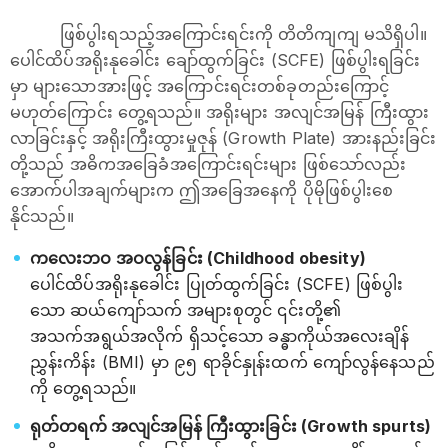
ဖြစ်ပွါးရသည့်အကြောင်းရင်းကို တိတိကျကျ မသိရှိပါ။
ပေါင်ထိပ်အရိုးနုခေါင်း ချော်ထွက်ခြင်း (SCFE) ဖြစ်ပွါးရခြင်း
မှာ များသောအားဖြင့် အကြောင်းရင်းတစ်ခုတည်းကြောင့်
မဟုတ်ကြောင်း တွေ့ရသည်။ အရိုးများ အလျင်အမြန် ကြီးထွား
လာခြင်းနှင့် အရိုးကြီးထွားမှုဇုန် (Growth Plate) အားနည်းခြင်း
တို့သည် အဓိကအခြေခံအကြောင်းရင်းများ ဖြစ်သော်လည်း
အောက်ပါအချက်များက ဤအခြေအနေကို ပိုမိုဖြစ်ပွါးစေ
နိုင်သည်။
ကလေးဘဝ အဝလွန်ခြင်း (Childhood obesity)
ပေါင်ထိပ်အရိုးနုခေါင်း ပြုတ်ထွက်ခြင်း (SCFE) ဖြစ်ပွါး
သော ဆယ်ကျော်သက် အများစုတွင် ၎င်းတို့၏
အသက်အရွယ်အလိုက် ရှိသင့်သော ခန္ဓာကိုယ်အလေးချိန်
ညွှန်းကိန်း (BMI) မှာ ၉၅ ရာခိုင်နှုန်းထက် ကျော်လွန်နေသည်
ကို တွေ့ရသည်။
ရုတ်တရက် အလျင်အမြန် ကြီးထွားခြင်း (Growth spurts)