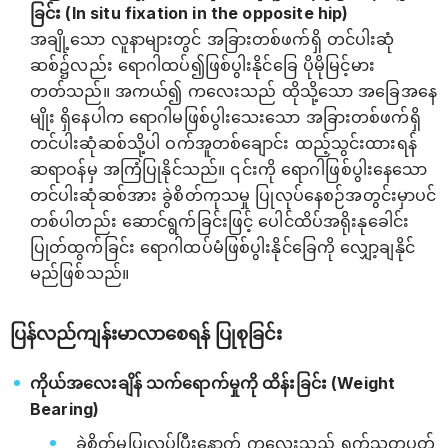
ခြင်း (In situ fixation in the opposite hip)
အချို့သော လူနာများတွင် အခြားတစ်ဖက်ရှိ တင်ပါးဆုံ
ဆစ်၌လည်း ရောဂါထပ်၍ဖြစ်ပွါးနိုင်ခြေ ပိုမိုမြင့်မား
တတ်သည်။ အကယ်၍ ကလေးသည် ထိုသို့သော အခြေအနေ
မျိုး ရှိနေပါက ရောဂါမဖြစ်ပွါးသေးသော အခြားတစ်ဖက်ရှိ
တင်ပါးဆုံဆစ်သို့ပါ ဝက်အူတစ်ချောင်း ထည့်သွင်းထားရန်
ဆရာဝန်မှ အကြံပြုနိုင်သည်။ ၎င်းကို ရောဂါဖြစ်ပွါးနေသော
တင်ပါးဆုံဆစ်အား ခွဲစိတ်ကုသမှု ပြုလုပ်နေစဉ်အတွင်းမှာပင်
တစ်ပါတည်း ဆောင်ရွက်ခြင်းဖြင့် ပေါင်ထိပ်အရိုးနုခေါင်း
ပြုတ်ထွက်ခြင်း ရောဂါထပ်မံဖြစ်ပွါးနိုင်ခြေကို လျှော့ချနိုင်
မည်ဖြစ်သည်။
ပြန်လည်ကျန်းမာလာစေရန် ပြုစုခြင်း
ကိုယ်အလေးချိန် သက်ရောက်မှုကို ထိန်းခြင်း (Weight
Bearing)
ခွဲစိတ်မှုပြုလုပ်ပြီးနောက် ကလေးသည် ရက်သတ္တပတ်