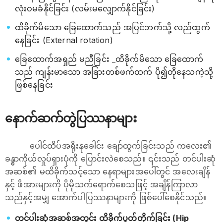
လုံးဝမခံနိုင်ခြင်း (လမ်းမလျှောက်နိုင်ခြင်း)
ထိခိုက်မိသော ခြေထောက်သည် အပြင်ဘက်သို့ လည်ထွက်
နေခြင်း (External rotation)
ခြေထောက်အရှည် မညီခြင်း _ထိခိုက်မိသော ခြေထောက်
သည် ကျန်းမာသော အခြားတစ်ဖက်ထက် ပို၍တိုနေသကဲ့သို့
ဖြစ်နေခြင်း
နောက်ဆက်တွဲပြဿနာများ
ပေါင်ထိပ်အရိုးနုခေါင်း ချော်ထွက်ခြင်းသည် ကလေး၏
ခန္ဓာကိုယ်လှုပ်ရှားပုံကို ပြောင်းလဲစေသည်။ ၎င်းသည် တင်ပါးဆုံ
အဆစ်၏ မထိခိုက်သင့်သော နေရာများအပေါ်တွင် အလေးချိန်
နှင့် ဖိအားများကို ပိုမိုသက်ရောက်စေသဖြင့် အချိန်ကြာလာ
သည်နှင့်အမျှ အောက်ပါပြဿနာများကို ဖြစ်ပေါ်စေနိုင်သည်။
တင်ပါးဆုံအဆစ်အတွင်း ထိခိုက်ပွတ်တိုက်ခြင်း (Hip