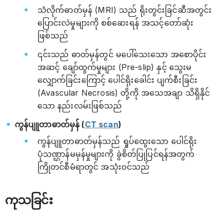
သံလိုက်ဓာတ်မှန် (MRI) သည် ရိုးတွင်းခြင်ဆီအတွင်း
ပြောင်းလဲမှုများကို စစ်ဆေးရန် အသင့်တော်ဆုံး
ဖြစ်သည်
၎င်းသည် ဓာတ်မှန်တွင် မပေါ်သေးသော အစောပိုင်း
အဆင့် ချော်ထွက်မှုများ (Pre-slip) နှင့် သွေးမ
လျှောက်ခြင်းကြောင့် ပေါင်ရိုးခေါင်း ပျက်စီးခြင်း
(Avascular Necrosis) တို့ကို အသေအချာ သိရှိနိုင်
သော နည်းလမ်းဖြစ်သည်
ကွန်ပျူတာဓာတ်မှန် (
CT scan
)
ကွန်ပျူတာဓာတ်မှန်သည် ရှုပ်ထွေးသော ပေါင်ရိုး
ပုံသဏ္ဌာန်မမှန်မှုများကို ခွဲစိတ်ပြုပြင်ရန်အတွက်
ကြိုတင်စီမံရာတွင် အသုံးဝင်သည်
ကုသခြင်း