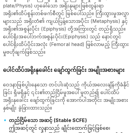
plate/Physis) ဟုခေါ်သော အရိုးနုများဖြစ်ထွန်းရာ
အရိုး၏ထိပ်စွန်းတစ်ဖက်စီတွင် ဖြစ်ပေါ်သည်။ ကြီးထွားမှုအလွှာ
များသည် အရိုးတံ၏ ကျယ်ပြန့်သောအပိုင်း (Metaphysis) နှင့်
အရိုး၏အစွန်းပိုင်း (Epiphysis) တို့အကြားတွင် တည်ရှိသည်။
ပေါင်ရိုးအပေါ်ဘက်အစွန်းပိုင်း(Epiphysis) သည် နောင်တွင်
ပေါင်ရိုးထိပ်ပိုင်းအလုံး (Femoral head) ဖြစ်လာမည့် ကြီးထွား
မှုဗဟိုချက်ဖြစ်သည်။
ပေါင်ထိပ်အရိုးနုခေါင်း ချော်ထွက်ခြင်း အမျိုးအစားများ
ဝေဒနာဖြစ်ပွါးနေသော တင်ပါးဆုံသည် ကိုယ်အလေးချိန်ကိုခံနိုင်
ခြင်း ရှိမရှိနှင့် ၎င်း၏တည်ငြိမ်မှုအပေါ် မူတည်၍ ပေါင်ထိပ်
အရိုးနုခေါင်း ချော်ထွက်ခြင်းကို အောက်ပါအတိုင်း အမျိုးအစား
နှစ်မျိုး ခွဲခြားထားသည်။
တည်ငြိမ်သော အဆင့် (Stable SCFE)
ဤအဆင့်တွင် လူနာသည် ချိုင်းထောက်ဖြင့်ဖြစ်စေ၊