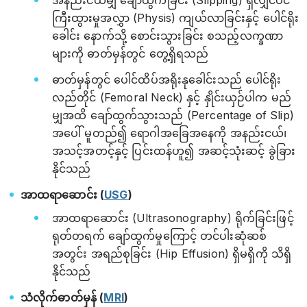
အနည်းငယ်မျှ ချော်ထွက်ခြင်း (Slipping) ရှိလျှင်ပင်
ကြီးထွားမှုအလွှာ (Physis) ကျယ်လာခြင်းနှင့် ပေါင်ရိုး
ခေါင်း နောက်သို့ စောင်းသွားခြင်း စသည့်လက္ခဏာ
များကို ဓာတ်မှန်တွင် တွေ့ရှိရသည်
ဓာတ်မှန်တွင် ပေါင်ထိပ်အရိုးနုခေါင်းသည် ပေါင်ရိုး
လည်တိုင် (Femoral Neck) နှင့် နှိုင်းယှဉ်ပါက မည်
မျှအထိ ချော်ထွက်သွားသည် (Percentage of Slip)
အပေါ် မူတည်၍ ရောဂါအခြေအနေကို အနည်းငယ်၊
အသင့်အတင့်နှင့် ပြင်းထန်ဟူ၍ အဆင့်သုံးဆင့် ခွဲခြား
နိုင်သည်
အာထရာဆောင်း (
USG
)
အာထရာဆောင်း (Ultrasonography) ရိုက်ခြင်းဖြင့်
ရုတ်တရက် ချော်ထွက်မှုကြောင့် တင်ပါးဆုံဆစ်
အတွင်း အရည်စုခြင်း (Hip Effusion) ရှိမရှိကို သိရှိ
နိုင်သည်
သံလိုက်ဓာတ်မှန် (
MRI
)