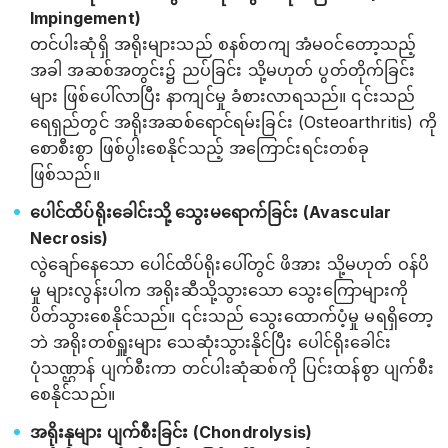
Impingement)
တင်ပါးဆုံရှိ အရိုးများသည် စနစ်တကျ အံမဝင်တော့သည့်
အခါ အဆစ်အတွင်း၌ ညပ်ခြင်း သို့မဟုတ် ပွတ်တိုက်ခြင်း
များ ဖြစ်ပေါ်လာပြီး နာကျင်မှု ခံစားလာရသည်။ ၎င်းသည်
ရေရှည်တွင် အရိုးအဆစ်ရောင်ရမ်းခြင်း (Osteoarthritis) ကို
စောစီးစွာ ဖြစ်ပွါးစေနိုင်သည့် အကြောင်းရင်းတစ်ခု
ဖြစ်သည်။
ပေါင်ထိပ်ရိုးခေါင်းသို့ သွေးမရောက်ခြင်း (Avascular
Necrosis)
လွဲချော်နေသော ပေါင်ထိပ်ရိုးပေါ်တွင် ဖိအား သို့မဟုတ် ဝန်ပိ
မှု များလွန်းပါက အရိုးဆီသို့သွားသော သွေးကြောများကို
ပိတ်သွားစေနိုင်သည်။ ၎င်းသည် သွေးထောက်ပံ့မှု မရရှိတော့
ဘဲ အရိုးတစ်ရှူးများ သေဆုံးသွားနိုင်ပြီး ပေါင်ရိုးခေါင်း
ပုံသဏ္ဌာန် ပျက်စီးကာ တင်ပါးဆုံဆစ်ကို ပြင်းထန်စွာ ပျက်စီး
စေနိုင်သည်။
အရိုးနုများ ပျက်စီးခြင်း (Chondrolysis)