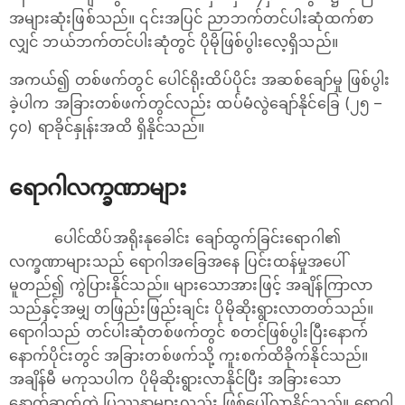
အများဆုံးဖြစ်သည်။ ၎င်းအပြင် ညာဘက်တင်ပါးဆုံထက်စာ
လျှင် ဘယ်ဘက်တင်ပါးဆုံတွင် ပိုမိုဖြစ်ပွါးလေ့ရှိသည်။
အကယ်၍ တစ်ဖက်တွင် ပေါင်ရိုးထိပ်ပိုင်း အဆစ်ချော်မှု ဖြစ်ပွါး
ခဲ့ပါက အခြားတစ်ဖက်တွင်လည်း ထပ်မံလွဲချော်နိုင်ခြေ (၂၅ –
၄၀) ရာခိုင်နှုန်းအထိ ရှိနိုင်သည်။
ရောဂါလက္ခဏာများ
ပေါင်ထိပ်အရိုးနုခေါင်း ချော်ထွက်ခြင်းရောဂါ၏
လက္ခဏာများသည် ရောဂါအခြေအနေ ပြင်းထန်မှုအပေါ်
မူတည်၍ ကွဲပြားနိုင်သည်။ များသောအားဖြင့် အချိန်ကြာလာ
သည်နှင့်အမျှ တဖြည်းဖြည်းချင်း ပိုမိုဆိုးရွားလာတတ်သည်။
ရောဂါသည် တင်ပါးဆုံတစ်ဖက်တွင် စတင်ဖြစ်ပွါးပြီးနောက်
နောက်ပိုင်းတွင် အခြားတစ်ဖက်သို့ ကူးစက်ထိခိုက်နိုင်သည်။
အချိန်မီ မကုသပါက ပိုမိုဆိုးရွားလာနိုင်ပြီး အခြားသော
နောက်ဆက်တွဲ ပြဿနာများလည်း ဖြစ်ပေါ်လာနိုင်သည်။ ရောဂါ