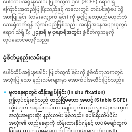
ပေါင်ထိပ်အရိုးနုခေါင်း ပြုတ်ထွက်ခြင်း (SCFE) ရောဂါရှိ
ကြောင်းအတည်ပြုပြီးသည်နှင့် ကလေးတွင် တင်ပါးဆုံပေါ်သို့
အားပြုခြင်း (လမ်းလျှောက်ခြင်း) ကို ခွင့်ပြုတော့မည်မဟုတ်ဘဲ
ဆေးရုံတက်ရန် လိုအပ်မည်ဖြစ်သည်။ အခြေအနေအများစုတွင်
ရောဂါသိရှိပြီး
၂၄နာရီ မှ ၄၈နာရီအတွင်း
ခွဲစိတ်ကုသမှုကို
လုပ်ဆောင်လေ့ရှိသည်။
ခွဲစိတ်မှုနည်းလမ်းများ
ပေါင်ထိပ်အရိုးနုခေါင်း ပြုတ်ထွက်ခြင်းကို ခွဲစိတ်ကုသရာတွင်
အသုံးပြုသော နည်းလမ်းများမှာ အောက်ပါအတိုင်းဖြစ်သည်။
မူလနေရာတွင် ထိန်းချုပ်ခြင်း (In situ fixation)
ဤလုပ်ငန်းစဉ်သည်
တည်ငြိမ်သော အဆင့် (Stable SCFE)
သို့မဟုတ် အနည်းငယ်သာ ချော်ထွက်သည့် လူနာများအတွက်
အသုံးအများဆုံး နည်းလမ်းဖြစ်သည်။ ပေါင်ရိုးထိပ်ပိုင်း
အလုံး၏ တည်နေရာကို ထိန်းထားနိုင်ရန်နှင့် ထပ်မံချော်ထွက်
ခြင်းမှ ကာကွယ်ရန်အတွက် ကြီးထွားမှုအလွှာ (growth