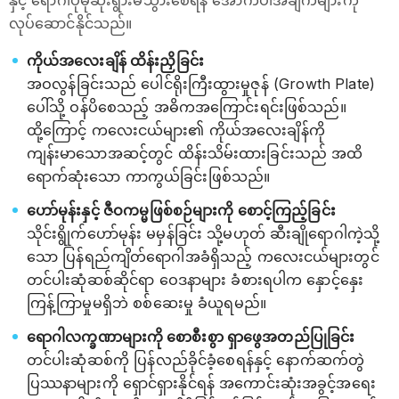
နှင့် ရောဂါပိုမိုဆိုးရွားမသွားစေရန် အောက်ပါအချက်များကို
လုပ်ဆောင်နိုင်သည်။
ကိုယ်အလေးချိန် ထိန်းညှိခြင်း
အဝလွန်ခြင်းသည် ပေါင်ရိုးကြီးထွားမှုဇုန် (Growth Plate)
ပေါ်သို့ ဝန်ပိစေသည့် အဓိကအကြောင်းရင်းဖြစ်သည်။
ထို့ကြောင့် ကလေးငယ်များ၏ ကိုယ်အလေးချိန်ကို
ကျန်းမာသောအဆင့်တွင် ထိန်းသိမ်းထားခြင်းသည် အထိ
ရောက်ဆုံးသော ကာကွယ်ခြင်းဖြစ်သည်။
ဟော်မုန်းနှင့် ဇီဝကမ္မဖြစ်စဉ်များကို စောင့်ကြည့်ခြင်း
သိုင်းရွိုက်ဟော်မုန်း မမှန်ခြင်း သို့မဟုတ် ဆီးချိုရောဂါကဲ့သို့
သော ပြန်ရည်ကျိတ်ရောဂါအခံရှိသည့် ကလေးငယ်များတွင်
တင်ပါးဆုံဆစ်ဆိုင်ရာ ဝေဒနာများ ခံစားရပါက နှောင့်နှေး
ကြန့်ကြာမှုမရှိဘဲ စစ်ဆေးမှု ခံယူရမည်။
ရောဂါလက္ခဏာများကို စောစီးစွာ ရှာဖွေအတည်ပြုခြင်း
တင်ပါးဆုံဆစ်ကို ပြန်လည်ခိုင်ခံ့စေရန်နှင့် နောက်ဆက်တွဲ
ပြဿနာများကို ရှောင်ရှားနိုင်ရန် အကောင်းဆုံးအခွင့်အရေး