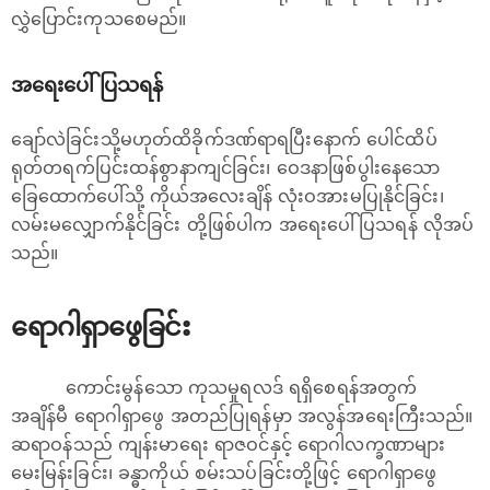
လွှဲပြောင်းကုသစေမည်။
အရေးပေါ်ပြသရန်
ချော်လဲခြင်းသို့မဟုတ်ထိခိုက်ဒဏ်ရာရပြီးနောက် ပေါင်ထိပ်
ရုတ်တရက်ပြင်းထန်စွာနာကျင်ခြင်း၊ ဝေဒနာဖြစ်ပွါးနေသော
ခြေထောက်ပေါ်သို့ ကိုယ်အလေးချိန် လုံးဝအားမပြုနိုင်ခြင်း၊
လမ်းမလျှောက်နိုင်ခြင်း တို့ဖြစ်ပါက အရေးပေါ်ပြသရန် လိုအပ်
သည်။
ရောဂါရှာဖွေခြင်း
ကောင်းမွန်သော ကုသမှုရလဒ် ရရှိစေရန်အတွက်
အချိန်မီ ရောဂါရှာဖွေ အတည်ပြုရန်မှာ အလွန်အရေးကြီးသည်။
ဆရာဝန်သည် ကျန်းမာရေး ရာဇဝင်နှင့် ရောဂါလက္ခဏာများ
မေးမြန်းခြင်း၊ ခန္ဓာကိုယ် စမ်းသပ်ခြင်းတို့ဖြင့် ရောဂါရှာဖွေ