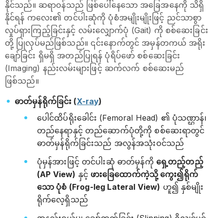
နိုင်သည်။ ဆရာဝန်သည် ဖြစ်ပေါ်နေသော အခြေအနေကို သိရှိ
နိုင်ရန် ကလေး၏ တင်ပါးဆုံကို ပုံစံအမျိုးမျိုးဖြင့် ညင်သာစွာ
လှုပ်ရှားကြည့်ခြင်းနှင့် လမ်းလျှောက်ပုံ (Gait) ကို စစ်ဆေးခြင်း
တို့ ပြုလုပ်မည်ဖြစ်သည်။ ၎င်းနောက်တွင် အမှန်တကယ် အရိုး
ချော်ခြင်း ရှိမရှိ အတည်ပြုရန် ပုံရိပ်ဖော် စစ်ဆေးခြင်း
(Imaging) နည်းလမ်းများဖြင့် ဆက်လက် စစ်ဆေးမည်
ဖြစ်သည်။
ဓာတ်မှန်ရိုက်ခြင်း (
X-ray
)
ပေါင်ထိပ်ရိုးခေါင်း (Femoral Head) ၏ ပုံသဏ္ဌာန်၊
တည်နေရာနှင့် တည်ဆောက်ပုံတို့ကို စစ်ဆေးရာတွင်
ဓာတ်မှန်ရိုက်ခြင်းသည် အလွန်အသုံးဝင်သည်
ပုံမှန်အားဖြင့် တင်ပါးဆုံ ဓာတ်မှန်ကို
ရှေ့တည့်တည့်
(AP View)
နှင့်
ဖားခြေထောက်ကဲ့သို့ ကွေး၍ရိုက်
သော ပုံစံ (Frog-leg Lateral View)
ဟူ၍ နှစ်မျိုး
ရိုက်လေ့ရှိသည်