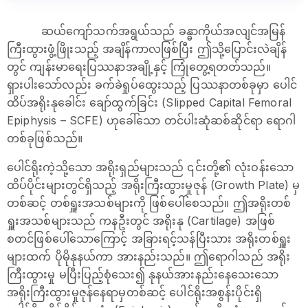
ဆယ်ကျော်သက်အရွယ်သည် ခန္ဓာကိုယ်အလျင်အမြန်
ကြီးထွားဖွံ့ဖြိုးသည့် အချိန်ကာလဖြစ်ပြီး ဤသို့ပြောင်းလဲချိန်
တွင် ကျန်းမာရေးပြဿနာအချို့နှင့် ကြုံတွေ့ရတတ်သည်။
ရှားပါးသော်လည်း ခက်ခဲရှုပ်ထွေးသည့် ပြဿနာတစ်ခုမှာ ပေါင်
ထိပ်အရိုးနုခေါင်း ချော်ထွက်ခြင်း (Slipped Capital Femoral
Epiphysis – SCFE) ဟုခေါ်သော တင်ပါးဆုံဆစ်ဆိုင်ရာ ရောဂါ
တစ်ခုဖြစ်သည်။
ပေါင်ရိုးကဲ့သို့သော အရိုးရှည်များသည် ၎င်းတို့၏ လုံးဝန်းသော
ထိပ်ပိုင်းများတွင်ရှိသည့် အရိုးကြီးထွားမှုဇုန် (Growth Plate) မှ
တစ်ဆင့် တစ်ရှူးအသစ်များကို ဖြစ်ပေါ်စေသည်။ ဤအရိုးတစ်
ရှူးအသစ်များသည် ကနဦးတွင် အရိုးနု (Cartilage) အဖြစ်
စတင်ဖြစ်ပေါ်သောကြောင့် အခြားရင့်သန်ပြီးသား အရိုးတစ်ရှူး
များထက် ပိုမိုနုနယ်ကာ အားနည်းသည်။ ဤရောဂါသည် အရိုး
ကြီးထွားမှု မပြီးပြည့်စုံသေး၍ နုနယ်အားနည်းနေသေးသော
အရိုးကြီးထွားမှုဇုန်နေရာမှတစ်ဆင့် ပေါင်ရိုးအစွန်းပိုင်းရှိ