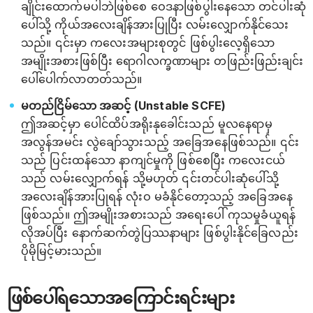
ချိုင်းထောက်မပါဘဲဖြစ်စေ ဝေဒနာဖြစ်ပွါးနေသော တင်ပါးဆုံ
ပေါ်သို့ ကိုယ်အလေးချိန်အားပြုပြီး လမ်းလျှောက်နိုင်သေး
သည်။ ၎င်းမှာ ကလေးအများစုတွင် ဖြစ်ပွါးလေ့ရှိသော
အမျိုးအစားဖြစ်ပြီး ရောဂါလက္ခဏာများ တဖြည်းဖြည်းချင်း
ပေါ်ပေါက်လာတတ်သည်။
မတည်ငြိမ်သော အဆင့် (Unstable SCFE)
ဤအဆင့်မှာ ပေါင်ထိပ်အရိုးနုခေါင်းသည် မူလနေရာမှ
အလွန်အမင်း လွဲချော်သွားသည့် အခြေအနေဖြစ်သည်။ ၎င်း
သည် ပြင်းထန်သော နာကျင်မှုကို ဖြစ်စေပြီး ကလေးငယ်
သည် လမ်းလျှောက်ရန် သို့မဟုတ် ၎င်းတင်ပါးဆုံပေါ်သို့
အလေးချိန်အားပြုရန် လုံးဝ မခံနိုင်တော့သည့် အခြေအနေ
ဖြစ်သည်။ ဤအမျိုးအစားသည် အရေးပေါ် ကုသမှုခံယူရန်
လိုအပ်ပြီး နောက်ဆက်တွဲပြဿနာများ ဖြစ်ပွါးနိုင်ခြေလည်း
ပိုမိုမြင့်မားသည်။
ဖြစ်ပေါ်ရသောအကြောင်းရင်းများ