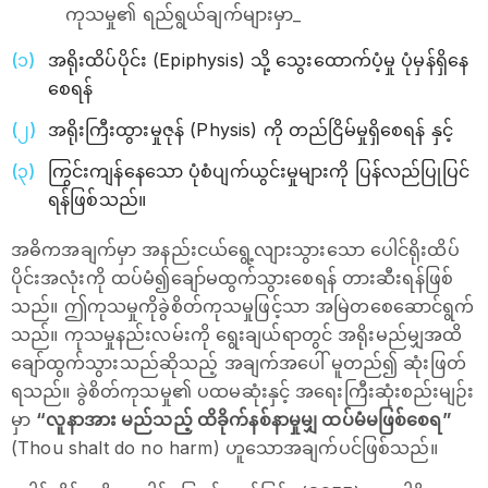
ကုသမှု၏ ရည်ရွယ်ချက်များမှာ_
အရိုးထိပ်ပိုင်း (Epiphysis) သို့ သွေးထောက်ပံ့မှု ပုံမှန်ရှိနေ
စေရန်
အရိုးကြီးထွားမှုဇုန် (Physis) ကို တည်ငြိမ်မှုရှိစေရန် နှင့်
ကြွင်းကျန်နေသော ပုံစံပျက်ယွင်းမှုများကို ပြန်လည်ပြုပြင်
ရန်ဖြစ်သည်။
အဓိကအချက်မှာ အနည်းငယ်ရွေ့လျားသွားသော ပေါင်ရိုးထိပ်
ပိုင်းအလုံးကို ထပ်မံ၍ချော်မထွက်သွားစေရန် တားဆီးရန်ဖြစ်
သည်။ ဤကုသမှုကိုခွဲစိတ်ကုသမှုဖြင့်သာ အမြဲတစေဆောင်ရွက်
သည်။ ကုသမှုနည်းလမ်းကို ရွေးချယ်ရာတွင် အရိုးမည်မျှအထိ
ချော်ထွက်သွားသည်ဆိုသည့် အချက်အပေါ် မူတည်၍ ဆုံးဖြတ်
ရသည်။ ခွဲစိတ်ကုသမှု၏ ပထမဆုံးနှင့် အရေးကြီးဆုံးစည်းမျဉ်း
မှာ
“လူနာအား မည်သည့် ထိခိုက်နစ်နာမှုမျှ ထပ်မံမဖြစ်စေရ”
(Thou shalt do no harm) ဟူသောအချက်ပင်ဖြစ်သည်။