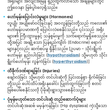
အရိုးများ အလျင်အမြန် ရှည်ထွက်လာသော အချိန်များတွင်
ဤဝေဒနာ ဖြစ်ပွါးလေ့ရှိသည်။
ဟော်မုန်းပြောင်းလဲမှုများ (Hormones)
လူပျို၊ အပျိုဖော်ဝင်ခြင်းနှင့် အဝလွန်ခြင်းတို့သည် ကလေး၏
ဟော်မုန်းပမာဏကို ပြောင်းလဲစေနိုင်သည်။ ၎င်းသည် အရိုး
များ၏ ကြီးထွားမှုနှင့် သန်စွမ်းမှုကို သက်ရောက်မှုရှိစေသည်။
ထို့အပြင် အချို့သော ပြန်ရည်ကျိတ် (Endocrine) ရောဂါ
များနှင့်လည်း ဆက်စပ်မှု ရှိနိုင်သည်။ [ဥပမာ – သိုင်းရွိုက်
ဟော်မုန်း နည်းပါးခြင်း (
hypothyroidism
) သို့မဟုတ် သိုင်း
ရွိုက်ဟော်မုန်း လွန်ကဲခြင်း (
hyperthyroidism
)]
ထိခိုက်ဒဏ်ရာရခြင်း (Injuries)
ချော်လဲခြင်း သို့မဟုတ် တင်ပါးဆုံကို ပြင်းထန်စွာ ရိုက်မိခြင်း
တို့သည် ပေါင်ထိပ်အရိုးနုခေါင်း ပြုတ်ထွက်ခြင်းကို စတင်
ဖြစ်ပေါ်စေနိုင်သလို ပိုမိုဆိုးရွားသွားစေနိုင်သည်။
ပုံမှန်မဟုတ်သော တင်ပါးဆုံ တည်ဆောက်ပုံများ
တင်ပါးဆုံအဆစ် မမှန်ကန်ခြင်း (Hip dysplasia) ကဲ့သို့သော