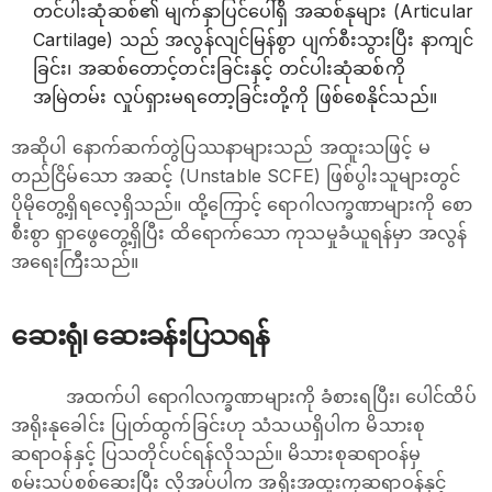
တင်ပါးဆုံဆစ်၏ မျက်နှာပြင်ပေါ်ရှိ အဆစ်နုများ (Articular
Cartilage) သည် အလွန်လျင်မြန်စွာ ပျက်စီးသွားပြီး နာကျင်
ခြင်း၊ အဆစ်တောင့်တင်းခြင်းနှင့် တင်ပါးဆုံဆစ်ကို
အမြဲတမ်း လှုပ်ရှားမရတော့ခြင်းတို့ကို ဖြစ်စေနိုင်သည်။
အဆိုပါ နောက်ဆက်တွဲပြဿနာများသည် အထူးသဖြင့် မ
တည်ငြိမ်သော အဆင့် (Unstable SCFE) ဖြစ်ပွါးသူများတွင်
ပိုမိုတွေ့ရှိရလေ့ရှိသည်။ ထို့ကြောင့် ရောဂါလက္ခဏာများကို စော
စီးစွာ ရှာဖွေတွေ့ရှိပြီး ထိရောက်သော ကုသမှုခံယူရန်မှာ အလွန်
အရေးကြီးသည်။
ဆေးရုံ၊ ဆေးခန်းပြသရန်
အထက်ပါ ရောဂါလက္ခဏာများကို ခံစားရပြီး၊ ပေါင်ထိပ်
အရိုးနုခေါင်း ပြုတ်ထွက်ခြင်းဟု သံသယရှိပါက မိသားစု
ဆရာဝန်နှင့် ပြသတိုင်ပင်ရန်လိုသည်။ မိသားစုဆရာဝန်မှ
စမ်းသပ်စစ်ဆေးပြီး လိုအပ်ပါက အရိုးအထူးကုဆရာဝန်နှင့်