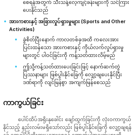
စေရန်အတွက် သီးသန့်လေ့ကျင့်ခန်းများကို သင်ကြား
ပေးနိုင်သည်
အားကစားနှင့် အခြားလှုပ်ရှားမှုများ (Sports and Other
Activities)
ခွဲစိတ်ပြီးနောက် ကာလတစ်ခုအထိ ကလေးအား
ပြင်းထန်သော အားကစားနှင့် ကိုယ်လက်လှုပ်ရှားမှု
များတွင် ပါဝင်ခြင်းကို ကန့်သတ်ထားလိမ့်မည်
ဤသို့ကန့်သတ်ထားပေးခြင်းဖြင့် နောက်ဆက်တွဲ
ပြဿနာများ ဖြစ်ပွါးနိုင်ခြေကို လျှော့ချပေးနိုင်ပြီး
ဒဏ်ရာကို လျင်မြန်စွာ အကျက်မြန်စေသည်
ကာကွယ်ခြင်း
ပေါင်ထိပ်အရိုးနုခေါင်း ချော်ထွက်ခြင်းကို လုံးဝကာကွယ်
နိုင်သည့် နည်းလမ်းမရှိသော်လည်း ဖြစ်ပွါးနိုင်ခြေကို လျှော့ချရန်