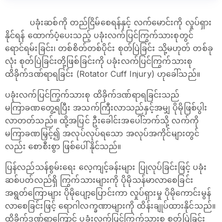
ပခုံးဆစ်ကို တည်ငြိမ်စေရန်နှင့် လက်မောင်းကို လှုပ်ရှား
နိုင်ရန် ထောက်ပံ့ပေးသည့် ပခုံးလက်ပြင်ကြွက်သားစုတွင်
ရောင်ရမ်းခြင်း၊ တစ်စိတ်တစ်ပိုင်း စုတ်ပြဲခြင်း သို့မဟုတ် တစ်ခု
လုံး စုတ်ပြဲခြင်းတို့ဖြစ်ခြင်းကို ပခုံးလက်ပြင်ကြွက်သားစု
ထိခိုက်ဒဏ်ရာရခြင်း (Rotator Cuff Injury) ဟုခေါ်သည်။
ပခုံးလက်ပြင်ကြွက်သားစု ထိခိုက်ဒဏ်ရာရခြင်းသည်
မကြာခဏတွေ့ရပြီး အသက်ကြီးလာသည်နှင့်အမျှ ပိုမိုဖြစ်ပွါး
လာတတ်သည်။ ထို့အပြင် ဦးခေါင်းအပေါ်ဘက်သို့ လက်ကို
မကြာခဏမြှင့်၍ အလုပ်လုပ်ရသော အလုပ်အကိုင်များတွင်
လည်း စောစီးစွာ ဖြစ်ပေါ်နိုင်သည်။
ပြန်လည်သန်စွမ်းရေး လေ့ကျင့်ခန်းများ ပြုလုပ်ခြင်းဖြင့် ပခုံး
ဆစ်ပတ်လည်ရှိ ကြွက်သားများကို ပိုမိုသန်မာလာစေခြင်း
အရွတ်ကြောများ ပိုမိုပျော့ပြောင်းကာ လှုပ်ရှားမှု ပိုမိုကောင်းမွန်
လာစေခြင်းဖြင့် ရောဂါလက္ခဏာများကို ထိန်းချုပ်ထားနိုင်သည်။
ထိခိုက်ဒဏ်ရာကြောင့် ပခုံးလက်ပြင်ကြွက်သားစု စုတ်ပြဲခြင်း