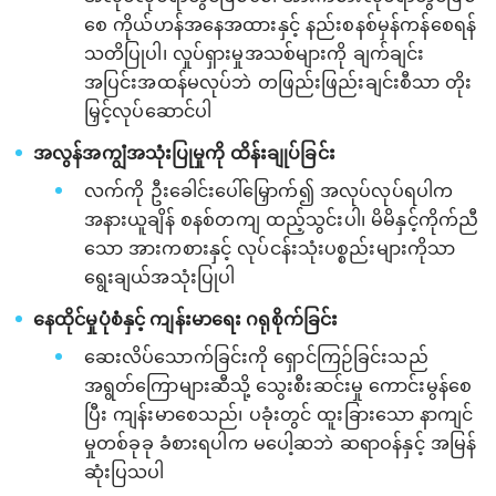
စေ ကိုယ်ဟန်အနေအထားနှင့် နည်းစနစ်မှန်ကန်စေရန်
သတိပြုပါ၊ လှုပ်ရှားမှုအသစ်များကို ချက်ချင်း
အပြင်းအထန်မလုပ်ဘဲ တဖြည်းဖြည်းချင်းစီသာ တိုး
မြှင့်လုပ်ဆောင်ပါ
အလွန်အကျွံအသုံးပြုမှုကို ထိန်းချုပ်ခြင်း
လက်ကို ဦးခေါင်းပေါ်မြှောက်၍ အလုပ်လုပ်ရပါက
အနားယူချိန် စနစ်တကျ ထည့်သွင်းပါ၊ မိမိနှင့်ကိုက်ညီ
သော အားကစားနှင့် လုပ်ငန်းသုံးပစ္စည်းများကိုသာ
ရွေးချယ်အသုံးပြုပါ
နေထိုင်မှုပုံစံနှင့် ကျန်းမာရေး ဂရုစိုက်ခြင်း
ဆေးလိပ်သောက်ခြင်းကို ရှောင်ကြဉ်ခြင်းသည်
အရွတ်ကြောများဆီသို့ သွေးစီးဆင်းမှု ကောင်းမွန်စေ
ပြီး ကျန်းမာစေသည်၊ ပခုံးတွင် ထူးခြားသော နာကျင်
မှုတစ်ခုခု ခံစားရပါက မပေါ့ဆဘဲ ဆရာဝန်နှင့် အမြန်
ဆုံးပြသပါ