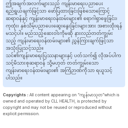
ဤအချက်အလက်များသည် ကျန်းမာရေးပညာပေး
ရည်ရွယ်ချက်ဖြင့်သာ ဖော်ပြထားခြင်းဖြစ်သောကြောင့်
ဆရာဝန်နှင့် ကျန်းမာရေးဝန်ထမ်းများ၏ ရောဂါရှာဖွေခြင်း၊
ကုထုံး၊ နှစ်သိမ့်ပညာပေးဆွေးနွေးခြင်းများအား အစားထိုးရန်
မသင့်ပါ။ မည်သည့်ဆေးဝါးကိုမဆို နားလည်တတ်ကျွမ်း
သည့် ကျန်းမာရေးဝန်ထမ်းများ၏ ညွှန်ကြားချက်ဖြင့်သာ
အသုံးပြုသင့်သည်။
သင်၏ကျန်းမာရေးပြဿနာများနှင့် ပတ်သက်၍ လိုအပ်ပါက
သင့်မိသားစုဆရာဝန် သို့မဟုတ် တတ်ကျွမ်းသော
ကျန်းမာရေးဝန်ထမ်းများ၏ အကြံဉာဏ်ကိုသာ ရယူသင့်
ပါသည်။
Copyrights :
All content appearing on “ကျန်းမာသုတ”which is
owned and operated by CLL HEALTH, is protected by
copyright and may not be reused or reproduced without
explicit permission.