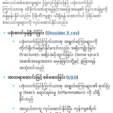
စမ်းသပ်စစ်ဆေးမှုများ ပြုလုပ်ခြင်းဖြင့် ပခုံးလက်ပြင်
ကြွက်သားစု ထိခိုက်ဒဏ်ရာရခြင်းအခြေအနေ၏ ပြင်းထန်မှုကို
ခန့်မှန်းနိုင်သည်။ ပိုမိုတိကျစွာ သိရှိရန် အောက်ပါ ပုံရိပ်ဖော်
စမ်းသပ်မှုများကို လုပ်ဆောင်နိုင်သည်။
ပခုံးဓာတ်မှန်ရိုက်ခြင်း (
Shoulder X-ray
)
ပခုံးလက်ပြင်ကြွက်သားစု အရွတ်ကြောများကို
တိုက်ရိုက်မမြင်နိုင်သော်လည်း အရိုးကျိုးခြင်း
(fracture)၊ အရိုးအပိုထွက်ခြင်း (bone spur)၊
အဆစ်အနေအထား မမှန်ခြင်းတို့နှင့် ခွဲခြားရန်
အသုံးဝင်သည်
အာထရာဆောင်းဖြင့် စစ်ဆေးခြင်း (
USG
)
ပခုံးလက်ပြင်ကြွက်သားစု အရွတ်ကြောများ၏ စုတ်ပြဲ
မှု (tear)၊ ရောင်ရမ်းမှု (inflammation) ကို သိရှိ
နိုင်သည်
အလွယ်တကူ လုပ်ဆောင်နိုင်ပြီး ကုန်ကျစရိတ်