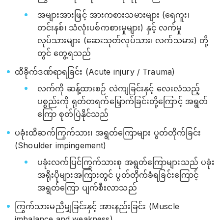
အများအားဖြင့် အားကစားသမားများ (ရေကူး၊
တင်းနစ်၊ သံလုံးပစ်ကစားမှုများ) နှင့် လက်မှု
လုပ်သားများ (ဆေးသုတ်လုပ်သား၊ လက်သမား) တို့
တွင် တွေ့ရသည်
ထိခိုက်ဒဏ်ရာရခြင်း (Acute injury / Trauma)
လက်ကို ဆန့်ထားစဉ် လဲကျခြင်းနှင့် လေးလံသည့်
ပစ္စည်းကို ရုတ်တရက်မြှောက်ခြင်းတို့ကြောင့် အရွတ်
ကြော စုတ်ပြဲနိုင်သည်
ပခုံးထိဆက်ကြွက်သား၊ အရွတ်ကြောများ ပွတ်တိုက်ခြင်း
(Shoulder impingement)
ပခုံးလက်ပြင်ကြွက်သားစု အရွတ်ကြောများသည် ပခုံး
အရိုးပိုများအကြားတွင် ပွတ်တိုက်ခံရခြင်းကြောင့်
အရွတ်ကြော ပျက်စီးလာသည်
ကြွက်သားမညီမျှခြင်းနှင့် အားနည်းခြင်း (Muscle
imbalance and weakness)