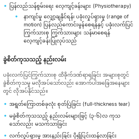
ပြန်လည်သန်စွမ်းရေး လေ့ကျင့်ခန်းများ (Physiotherapy)
နာကျင်မှု လျှော့ချနိုင်ရန်၊ ပခုံးလှုပ်ရှားမှု (range of
motion) ပြန်လည်ကောင်းမွန်စေရန်နှင့် ပခုံးလက်ပြင်
ကြွက်သားစု ကြွက်သားများ သန်မာစေရန်
လေ့ကျင့်ခန်းပြုလုပ်သည်
ခွဲစိတ်ကုသသည့် နည်းလမ်း
ပခုံးလက်ပြင်ကြွက်သားစု ထိခိုက်ဒဏ်ရာရခြင်း အများစုတွင်
ခွဲစိတ်ကုသမှု မလိုအပ်သော်လည်း အောက်ပါအခြေအနေများ
တွင် လိုအပ်နိုင်သည်။
အရွတ်ကြောတစ်ခုလုံး စုတ်ပြဲခြင်း (full-thickness tear)
မခွဲစိတ်ကုသသည့် နည်းလမ်းများဖြင့် (၃-၆)လ ကုသ
သော်လည်း မသက်သာခြင်း
လက်လှုပ်ရှားမှု အားနည်းခြင်း ပို၍ပြင်းထန်လာခြင်း