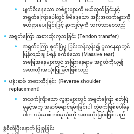
ပျက်စီးနေသော တစ်ရှူးများကို ဖယ်ထုတ်ခြင်းနှင့်
အရွတ်ကြောပေါ်တွင် ဖိမိနေသော အရိုးအတက်များကို
ဖယ်ရှားပေးခြင်းဖြင့် နာကျင်မှုကို သက်သာစေသည်
အရွတ်ကြော အစားထိုးကုသခြင်း (Tendon transfer)
အရွတ်ကြော စုတ်ပြဲမှု ပြင်းထန်လွန်း၍ မူလနေရာတွင်
ပြန်လည်ချုပ်ရန် ခက်ခဲသော (Massive tear)
အခြေအနေများတွင် အခြားနေရာမှ အရွတ်ကိုယူ၍
အစားထိုးအသုံးပြုခြင်းဖြစ်သည်
ပခုံးဆစ် အစားထိုးခြင်း (Reverse shoulder
replacement)
အသက်ကြီးသော လူနာများတွင် အရွတ်ကြော စုတ်ပြဲ
မှုနှင့်အတူ အဆစ်ရောင်ရမ်းခြင်းပါ တွဲဖက်ဖြစ်ပေါ်နေ
ပါက ပခုံးဆစ်တစ်ခုလုံးကို အစားထိုးခြင်းဖြစ်သည်
ခွဲစိတ်ပြီးနောက် ပြုစုခြင်း