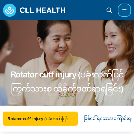
Rotator cuff injury (ပခုံးလက်ပြင်
ကြွက်သားစု ထိခိုက်ဒဏ်ရာရခြင်း)
ဖြစ်ပေါ်ရသောအကြောင်းရင်
Rotator cuff injury (ပခုံးလက်ပြင်ကြွက်သားစု ထိခိုက်ဒဏ်ရာရခြင်း)