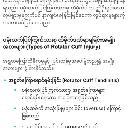
(ဘောလုံးပစ်ခြင်း၊ ရေကူးခြင်း) စသည်တို့တွင် အမြဲအသုံးပြုနေ
ရသည်။ ပခုံးလက်ပြင်ကြွက်သားစု ထိခိုက်ပါက ဤရိုးရှင်းသော
လှုပ်ရှားမှုများကိုပင် နာကျင်စေခြင်းဖြစ်စေကာ လှုပ်ရှားမှုများကို
အခက်အခဲဖြစ်စေသည်။
ပခုံးလက်ပြင်ကြွက်သားစု ထိခိုက်ဒဏ်ရာရခြင်းအမျိုး
အစားများ (Types of Rotator Cuff Injury)
အရွတ်ကြောထိခိုက်မှုနှင့် ပြင်းထန်မှုအပေါ်မူတည်၍ အမျိုး
အစားများ ခွဲခြားနိုင်သည်။
အရွတ်ကြောရောင်ရမ်းခြင်း (Rotator Cuff Tendinitis)
ပခုံးလက်ပြင်ကြွက်သားစု အရွတ်ကြောများ
ရောင်ရမ်းနေသော အခြေအနေဖြစ်သည်
ပခုံးဆစ်ကို အသုံးပြုမှုများခြင်း (overuse) ကြောင့်
ဖြစ်သည်
အစောပိုင်းအဆင့်တွင် တွေ့ရလေ့ရှိသည်