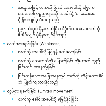
အထူးသဖြင့် လက်ကို ဦးခေါင်းအပေါ်သို့ မြှောက်
သောအခါ၊ ပစ္စည်းများကို အပေါ်သို့ ‘မ’ သောအခါ
ပို၍နာကျင်မှု ခံစားရသည်
ညဘက်တွင် ပိုနာတတ်ပြီး ထိခိုက်ထားသောဘက်ကို
ဖိအိပ်လျှင် ပိုမိုနာကျင်နိုင်သည်
လက်အားနည်းခြင်း (Weakness)
လက်ကို အပေါ်သို့မြှင့်ရန် ခက်ခဲလာခြင်း
လက်ကို ဘေးဘက်သို့ မြှောက်ခြင်း သို့မဟုတ် လှည့်
ခြင်းတွင် အားနည်းခြင်း
ပြင်းထန်သောအခြေအနေတွင် လက်ကို ထိန်းမထားနိုင်
ဘဲ ပြုတ်ကျသွားနိုင်သည်
လှုပ်ရှားရခက်ခြင်း (Limited movement)
လက်ကို ခေါင်းအပေါ်သို့ မမြှင့်နိုင်ခြင်း