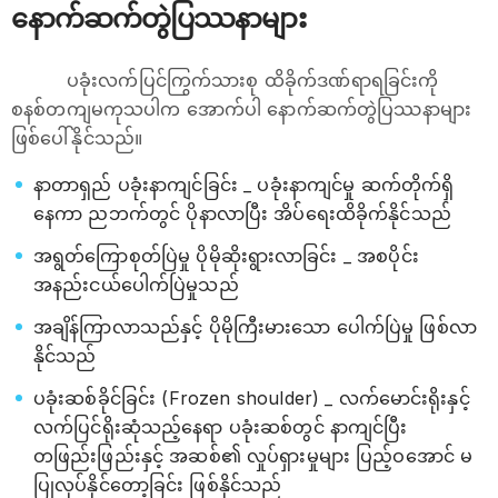
နောက်ဆက်တွဲပြဿနာများ
ပခုံးလက်ပြင်ကြွက်သားစု ထိခိုက်ဒဏ်ရာရခြင်းကို
စနစ်တကျမကုသပါက အောက်ပါ နောက်ဆက်တွဲပြဿနာများ
ဖြစ်ပေါ်နိုင်သည်။
နာတာရှည် ပခုံးနာကျင်ခြင်း _ ပခုံးနာကျင်မှု ဆက်တိုက်ရှိ
နေကာ ညဘက်တွင် ပိုနာလာပြီး အိပ်ရေးထိခိုက်နိုင်သည်
အရွတ်ကြောစုတ်ပြဲမှု ပိုမိုဆိုးရွားလာခြင်း _ အစပိုင်း
အနည်းငယ်ပေါက်ပြဲမှုသည်
အချိန်ကြာလာသည်နှင့် ပိုမိုကြီးမားသော ပေါက်ပြဲမှု ဖြစ်လာ
နိုင်သည်
ပခုံးဆစ်ခိုင်ခြင်း (Frozen shoulder) _ လက်မောင်းရိုးနှင့်
လက်ပြင်ရိုးဆုံသည့်နေရာ ပခုံးဆစ်တွင် နာကျင်ပြီး
တဖြည်းဖြည်းနှင့် အဆစ်၏ လှုပ်ရှားမှုများ ပြည့်ဝအောင် မ
ပြုလုပ်နိုင်တော့ခြင်း ဖြစ်နိုင်သည်