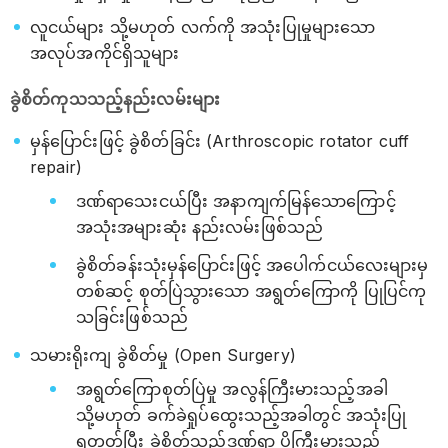
လူငယ်များ သို့မဟုတ် လက်ကို အသုံးပြုမှုများသော
အလုပ်အကိုင်ရှိသူများ
ခွဲစိတ်ကုသသည့်နည်းလမ်းများ
မှန်ပြောင်းဖြင့် ခွဲစိတ်ခြင်း (Arthroscopic rotator cuff
repair)
ဒဏ်ရာသေးငယ်ပြီး အနာကျက်မြန်သောကြောင့်
အသုံးအများဆုံး နည်းလမ်းဖြစ်သည်
ခွဲစိတ်ခန်းသုံးမှန်ပြောင်းဖြင့် အပေါက်ငယ်လေးများမှ
တစ်ဆင့် စုတ်ပြဲသွားသော အရွတ်ကြောကို ပြုပြင်ကု
သခြင်းဖြစ်သည်
သမားရိုးကျ ခွဲစိတ်မှု (Open Surgery)
အရွတ်ကြောစုတ်ပြဲမှု အလွန်ကြီးမားသည့်အခါ
သို့မဟုတ် ခက်ခဲရှုပ်ထွေးသည့်အခါတွင် အသုံးပြု
ရတတ်ပြီး ခွဲစိတ်သည့်ဒဏ်ရာ ပိုကြီးမားသည်