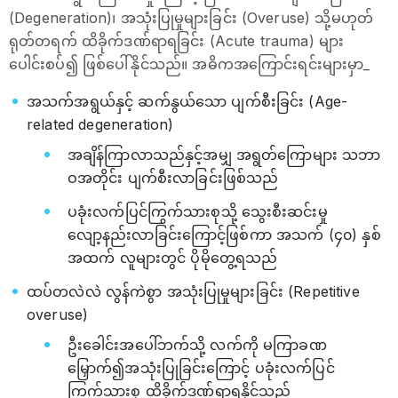
(Degeneration)၊ အသုံးပြုမှုများခြင်း (Overuse) သို့မဟုတ်
ရုတ်တရက် ထိခိုက်ဒဏ်ရာရခြင်း (Acute trauma) များ
ပေါင်းစပ်၍ ဖြစ်ပေါ်နိုင်သည်။ အဓိကအကြောင်းရင်းများမှာ_
အသက်အရွယ်နှင့် ဆက်နွယ်သော ပျက်စီးခြင်း (Age-
related degeneration)
အချိန်ကြာလာသည်နှင့်အမျှ အရွတ်ကြောများ သဘာ
ဝအတိုင်း ပျက်စီးလာခြင်းဖြစ်သည်
ပခုံးလက်ပြင်ကြွက်သားစုသို့ သွေးစီးဆင်းမှု
လျော့နည်းလာခြင်းကြောင့်ဖြစ်ကာ အသက် (၄၀) နှစ်
အထက် လူများတွင် ပိုမိုတွေ့ရသည်
ထပ်တလဲလဲ လွန်ကဲစွာ အသုံးပြုမှုများခြင်း (Repetitive
overuse)
ဦးခေါင်းအပေါ်ဘက်သို့ လက်ကို မကြာခဏ
မြှောက်၍အသုံးပြုခြင်းကြောင့် ပခုံးလက်ပြင်
ကြွက်သားစု ထိခိုက်ဒဏ်ရာရနိုင်သည်