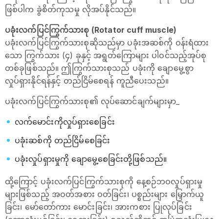
ဖြစ်ပါက ခွဲစိတ်ကုသမှု လိုအပ်နိုင်သည်။
ပခုံးလက်ပြင်ကြွက်သားစု (Rotator cuff muscle)
ပခုံးလက်ပြင်ကြွက်သားစုဆိုသည်မှာ ပခုံးအဆစ်ကို ဝန်းရံထား
သော ကြွက်သား (၄) ခုနှင့် အရွတ်ကြောများ ပါဝင်သည့်အုပ်စု
တစ်ခုဖြစ်သည်။ ဤကြွက်သားစုသည် ပခုံးကို ချောမွေ့စွာ
လှုပ်ရှားနိုင်ရန်နှင့် တည်ငြိမ်စေရန် ကူညီပေးသည်။
ပခုံးလက်ပြင်ကြွက်သားစု၏ လုပ်ဆောင်ချက်များမှာ_
လက်မောင်းကိုလှုပ်ရှားစေခြင်း
ပခုံးဆစ်ကို တည်ငြိမ်စေခြင်း
ပခုံးလှုပ်ရှားမှုကို ချောမွေ့စေခြင်းတို့ဖြစ်သည်။
ထို့ကြောင့် ပခုံးလက်ပြင်ကြွက်သားစုကို နေ့စဉ်ဘဝလှုပ်ရှားမှု
များဖြစ်သည့် အဝတ်အစား ဝတ်ခြင်း၊ ပစ္စည်းများ မြှောက်ယူ
ခြင်း၊ မော်တော်ကား မောင်းခြင်း၊ အားကစား ပြုလုပ်ခြင်း