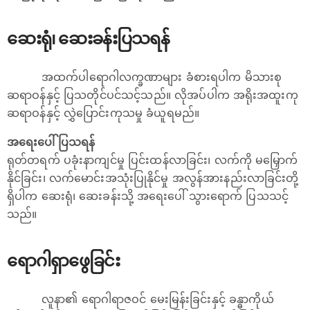
ဆေးရုံ၊ ဆေးခန်းပြသရန်
အထက်ပါရောဂါလက္ခဏာများ ခံစားရပါက မိသားစု
ဆရာဝန်နှင့် ပြသတိုင်ပင်သင့်သည်။ လိုအပ်ပါက အရိုးအထူးကု
ဆရာဝန်နှင့် လွှဲပြောင်းကုသမှု ခံယူရမည်။
အရေးပေါ် ပြသရန်
ရုတ်တရက် ပခုံးနာကျင်မှု ပြင်းထန်လာခြင်း၊ လက်ကို မမြှောက်
နိုင်ခြင်း၊ လက်မောင်းအသုံးပြုနိုင်မှု အလွန်အားနည်းလာခြင်းတို့
ရှိပါက ဆေးရုံ၊ ဆေးခန်းသို့ အရေးပေါ် သွားရောက် ပြသသင့်
သည်။
ရောဂါရှာဖွေခြင်း
လူနာ၏ ရောဂါရာဇဝင် မေးမြန်းခြင်းနှင့် ခန္ဓာကိုယ်