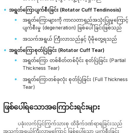
အရွတ်ကြောပျက်စီးခြင်း (Rotator Cuff Tendinosis)
အရွတ်ကြောများကို ကာလတာရှည်အသုံးပြုမှုကြောင့်
ပျက်စီးမှု (degeneration) ဖြစ်ပေါ်ခြင်းဖြစ်သည်
အသက်အရွယ် ကြီးလာသည်နှင့် ပိုမိုတွေ့ရသည်
အရွတ်ကြောစုတ်ပြဲခြင်း (Rotator Cuff Tear)
အရွတ်ကြော တစ်စိတ်တစ်ပိုင်း စုတ်ပြဲခြင်း (Partial
Thickness Tear)
အရွတ်ကြောတစ်ခုလုံး စုတ်ပြဲခြင်း (Full Thickness
Tear)
ဖြစ်ပေါ်ရသောအကြောင်းရင်းများ
ပခုံးလက်ပြင်ကြွက်သားစု ထိခိုက်ဒဏ်ရာရခြင်းသည်
အသက်အရွယ်ကြီးလာမှုကြောင့် ဖြစ်ပေါ်သော ပျက်စီးခြင်း