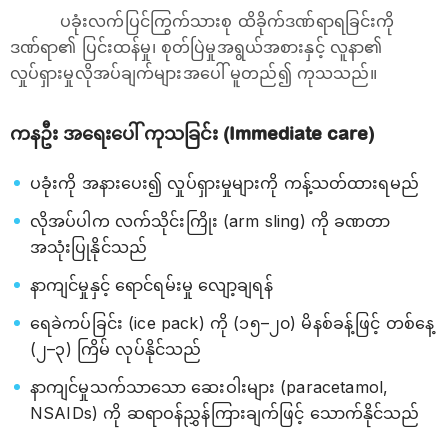
ပခုံးလက်ပြင်ကြွက်သားစု ထိခိုက်ဒဏ်ရာရခြင်းကို
ဒဏ်ရာ၏ ပြင်းထန်မှု၊ စုတ်ပြဲမှုအရွယ်အစားနှင့် လူနာ၏
လှုပ်ရှားမှုလိုအပ်ချက်များအပေါ် မူတည်၍ ကုသသည်။
ကနဦး အရေးပေါ် ကုသခြင်း (Immediate care)
ပခုံးကို အနားပေး၍ လှုပ်ရှားမှုများကို ကန့်သတ်ထားရမည်
လိုအပ်ပါက လက်သိုင်းကြိုး (arm sling) ကို ခဏတာ
အသုံးပြုနိုင်သည်
နာကျင်မှုနှင့် ရောင်ရမ်းမှု လျော့ချရန်
ရေခဲကပ်ခြင်း (ice pack) ကို (၁၅–၂၀) မိနစ်ခန့်ဖြင့် တစ်နေ့
(၂–၃) ကြိမ် လုပ်နိုင်သည်
နာကျင်မှုသက်သာသော ဆေးဝါးများ (paracetamol,
NSAIDs) ကို ဆရာဝန်ညွှန်ကြားချက်ဖြင့် သောက်နိုင်သည်