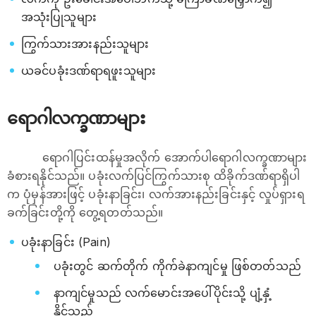
အသုံးပြုသူများ
ကြွက်သားအားနည်းသူများ
ယခင်ပခုံးဒဏ်ရာရဖူးသူများ
ရောဂါလက္ခဏာများ
ရောဂါပြင်းထန်မှုအလိုက် အောက်ပါရောဂါလက္ခဏာများ
ခံစားရနိုင်သည်။ ပခုံးလက်ပြင်ကြွက်သားစု ထိခိုက်ဒဏ်ရာရှိပါ
က ပုံမှန်အားဖြင့် ပခုံးနာခြင်း၊ လက်အားနည်းခြင်းနှင့် လှုပ်ရှားရ
ခက်ခြင်းတို့ကို တွေ့ရတတ်သည်။
ပခုံးနာခြင်း (Pain)
ပခုံးတွင် ဆက်တိုက် ကိုက်ခဲနာကျင်မှု ဖြစ်တတ်သည်
နာကျင်မှုသည် လက်မောင်းအပေါ်ပိုင်းသို့ ပျံ့နှံ့
နိုင်သည်