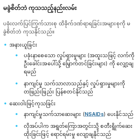
မခွဲစိတ်ဘဲ ကုသသည့်နည်းလမ်း
ပခုံးလက်ပြင်ကြွက်သားစု ထိခိုက်ဒဏ်ရာရခြင်းအများစုကို မ
ခွဲစိတ်ဘဲ ကုသနိုင်သည်။
အနားယူခြင်း
ပခုံးနာစေသော လှုပ်ရှားမှုများ (အထူးသဖြင့် လက်ကို
ဦးခေါင်းအပေါ်သို့ မြှောက်တင်ခြင်းများ) ကို လျှော့ချ
ရမည်
နာကျင်မှု သက်သာလာသည်နှင့် လှုပ်ရှားမှုများကို
တဖြည်းဖြည်း ပြန်စတင်နိုင်သည်
ဆေးဝါးဖြင့်ကုသခြင်း
နာကျင်မှုသက်သာဆေးများ (
NSAIDs
) ပေးနိုင်သည်
လိုအပ်ပါက အရွတ်ကြောအတွင်းသို့ စတီးရွိုက်ဆေး
ထိုးခြင်းဖြင့် ရောင်ရမ်းမှု လျော့ချနိုင်သည်