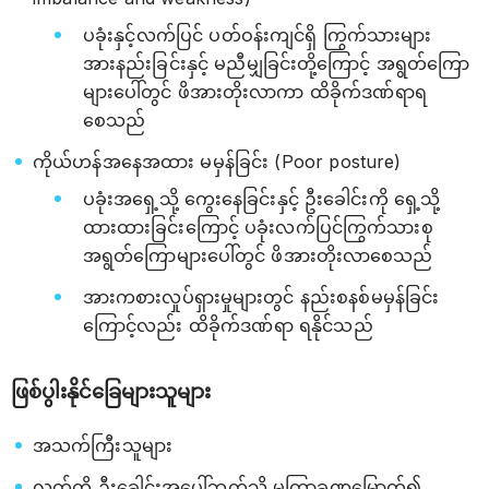
ပခုံးနှင့်လက်ပြင် ပတ်ဝန်းကျင်ရှိ ကြွက်သားများ
အားနည်းခြင်းနှင့် မညီမျှခြင်းတို့ကြောင့် အရွတ်ကြော
များပေါ်တွင် ဖိအားတိုးလာကာ ထိခိုက်ဒဏ်ရာရ
စေသည်
ကိုယ်ဟန်အနေအထား မမှန်ခြင်း (Poor posture)
ပခုံးအရှေ့သို့ ကွေးနေခြင်းနှင့် ဦးခေါင်းကို ရှေ့သို့
ထားထားခြင်းကြောင့် ပခုံးလက်ပြင်ကြွက်သားစု
အရွတ်ကြောများပေါ်တွင် ဖိအားတိုးလာစေသည်
အားကစားလှုပ်ရှားမှုများတွင် နည်းစနစ်မမှန်ခြင်း
ကြောင့်လည်း ထိခိုက်ဒဏ်ရာ ရနိုင်သည်
ဖြစ်ပွါးနိုင်ခြေများသူများ
အသက်ကြီးသူများ
လက်ကို ဦးခေါင်းအပေါ်ဘက်သို့ မကြာခဏမြှောက်၍