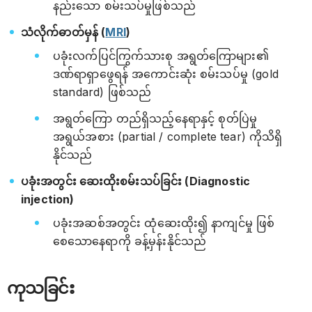
နည်းသော စမ်းသပ်မှုဖြစ်သည်
သံလိုက်ဓာတ်မှန် (
MRI
)
ပခုံးလက်ပြင်ကြွက်သားစု အရွတ်ကြောများ၏
ဒဏ်ရာရှာဖွေရန် အကောင်းဆုံး စမ်းသပ်မှု (gold
standard) ဖြစ်သည်
အရွတ်ကြော တည်ရှိသည့်နေရာနှင့် စုတ်ပြဲမှု
အရွယ်အစား (partial / complete tear) ကိုသိရှိ
နိုင်သည်
ပခုံးအတွင်း ဆေးထိုးစမ်းသပ်ခြင်း (Diagnostic
injection)
ပခုံးအဆစ်အတွင်း ထုံဆေးထိုး၍ နာကျင်မှု ဖြစ်
စေသောနေရာကို ခန့်မှန်းနိုင်သည်
ကုသခြင်း