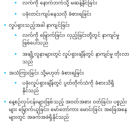
လက်ကို နောက်ဘက်သို့ မဆန့်နိုင်ခြင်း
ပခုံးတင်းကျပ်နေသလို ခံစားရခြင်း
လှုပ်ရှားသည့်အခါ နာကျင်ခြင်း
လက်ကို မြှောက်ခြင်း၊ လှည့်ခြင်းတို့တွင် နာကျင်မှု
ဖြစ်ပေါ်သည်
အချို့လူနာများတွင် လှုပ်ရှားချိန်တွင် နာကျင်မှု တိုးလာ
သည်
အသံကြားခြင်း သို့မဟုတ် ခံစားရခြင်း
ပခုံးလှုပ်ရှားချိန်တွင် ပွတ်တိုက်သံကို ခံစားသိရှိ
နိုင်သည်
နေ့စဉ်လုပ်ငန်းများဖြစ်သည့် အဝတ်အစား ဝတ်ခြင်း၊ ပစ္စည်း
များ မြှောက်ယူခြင်း၊ မော်တော်ကား မောင်းခြင်း အခြေအနေ
များတွင် အခက်အခဲရှိနိုင်သည်