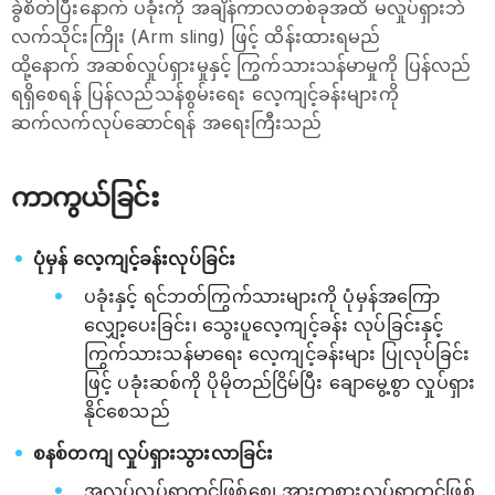
ခွဲစိတ်ပြီးနောက် ပခုံးကို အချိန်ကာလတစ်ခုအထိ မလှုပ်ရှားဘဲ
လက်သိုင်းကြိုး (Arm sling) ဖြင့် ထိန်းထားရမည်
ထို့နောက် အဆစ်လှုပ်ရှားမှုနှင့် ကြွက်သားသန်မာမှုကို ပြန်လည်
ရရှိစေရန် ပြန်လည်သန်စွမ်းရေး လေ့ကျင့်ခန်းများကို
ဆက်လက်လုပ်ဆောင်ရန် အရေးကြီးသည်
ကာကွယ်ခြင်း
ပုံမှန် လေ့ကျင့်ခန်းလုပ်ခြင်း
ပခုံးနှင့် ရင်ဘတ်ကြွက်သားများကို ပုံမှန်အကြော
လျှော့ပေးခြင်း၊ သွေးပူလေ့ကျင့်ခန်း လုပ်ခြင်းနှင့်
ကြွက်သားသန်မာရေး လေ့ကျင့်ခန်းများ ပြုလုပ်ခြင်း
ဖြင့် ပခုံးဆစ်ကို ပိုမိုတည်ငြိမ်ပြီး ချောမွေ့စွာ လှုပ်ရှား
နိုင်စေသည်
စနစ်တကျ လှုပ်ရှားသွားလာခြင်း
အလုပ်လုပ်ရာတွင်ဖြစ်စေ၊ အားကစားလုပ်ရာတွင်ဖြစ်