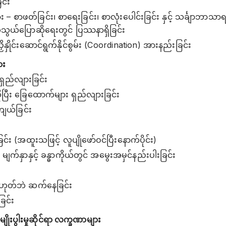
င်း
 စာဖတ်ခြင်း၊ စာရေးခြင်း၊ စာလုံးပေါင်းခြင်း နှင့် သင်္ချာဘာသာရပ
ွယ်ပြောဆိုရေးတွင် ပြဿနာရှိခြင်း
ှိနှိုင်းဆောင်ရွက်နိုင်စွမ်း (Coordination) အားနည်းခြင်း
ား
ုရှည်လျားခြင်း
တိုပြီး ခြေထောက်များ ရှည်လျားခြင်း
ကျယ်ခြင်း
း (အထူးသဖြင့် လူပျိုဖော်ဝင်ပြီးနောက်ပိုင်း)
 မျက်နှာနှင့် ခန္ဓာကိုယ်တွင် အမွေးအမှင်နည်းပါးခြင်း
ှန်မဟုတ်ဘဲ ဆက်နေခြင်း
ြင်း
ှင့် မျိုးပွါးမှုဆိုင်ရာ လက္ခဏာများ