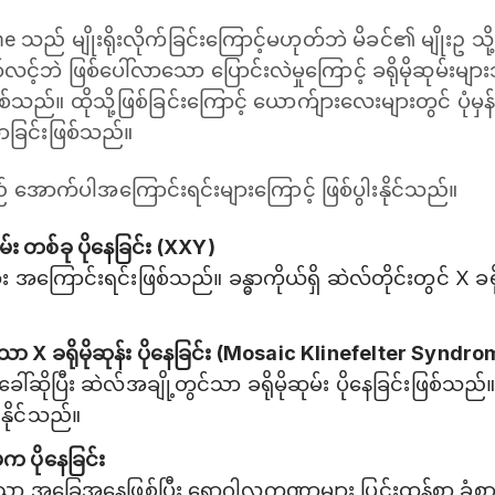
e သည် မျိုးရိုးလိုက်ခြင်းကြောင့်မဟုတ်ဘဲ မိခင်၏ မျိုးဥ သ
ော်လင့်ဘဲ ဖြစ်ပေါ်လာသော ပြောင်းလဲမှုကြောင့် ခရိုမိုဆုမ်းမျာ
်သည်။ ထိုသို့ဖြစ်ခြင်းကြောင့် ယောက်ျားလေးများတွင် ပုံမှန်
လာခြင်းဖြစ်သည်။
 အောက်ပါအကြောင်းရင်းများကြောင့် ဖြစ်ပွါးနိုင်သည်။
ုမ်း တစ်ခု ပိုနေခြင်း (XXY)
ကြောင်းရင်းဖြစ်သည်။ ခန္ဓာကိုယ်ရှိ ဆဲလ်တိုင်းတွင် X ခရိုမိ
ာ X ခရိုမိုဆုန်း ပိုနေခြင်း (Mosaic Klinefelter Syndr
ခေါ်ဆိုပြီး ဆဲလ်အချို့တွင်သာ ခရိုမိုဆုမ်း ပိုနေခြင်းဖြစ်သည
းနိုင်သည်။
က ပိုနေခြင်း
သော အခြေအနေဖြစ်ပြီး ရောဂါလက္ခဏာများ ပြင်းထန်စွာ ခ