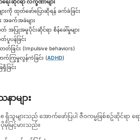
းမာရေးဆိုင်ရာ လက္ခဏာများ
ျားကို ထုတ်ဖော်ပြောဆိုရန် ခက်ခဲခြင်း
း အခက်အခဲများ
ုတ် အပြုအမူပိုင်းဆိုင်ရာ စိန်‌ခေါ်မှုများ
ိတ်ပူပန်ခြင်း
တတ်ခြင်း (Impulsive behaviors)
တက်ကြွမှုလွန်ကဲခြင်း (
ADHD
)
ေရှိခြင်း
ဿနာများ
e ရှိသူများသည် အောက်ဖော်ပြပါ ဇီဝကမ္မဖြစ်စဥ်ဆိုင်ရာ ရေ
ပိုမိုမြင့်မားသည်။