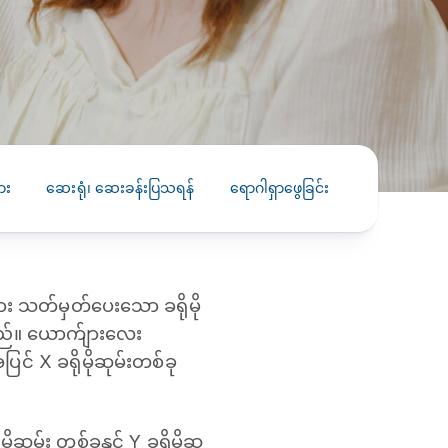
PRESS RELEASE
29 AUG 2024
DISEASES AND CONDITIONS
CLL HEALTH unveils
22 APR 2026
Shin Saw Pu Clinic in
Melioidosis (မယ်လီယွိုက်ဒိုး
Yangon, advancing
er
ဆစ် ပြင်းထန်ကူးစက်ရောဂါ)
primary care
gh
ား
ဆေးရုံ၊ ဆေးခန်းပြသရန်
ရောဂါရှာဖွေခြင်း
ကုသခြင်း
services
ဘက်တီးရီးယားပိုးကြောင့်ဖြစ်သော မယ်
gyin
လီယွိုက်ဒိုးဆစ် ပြင်းထန်
 and
Yangon, Myanmar, 29
ကူးစက်ရောဂါ...
August 2024 — CLL
HEALTH is delighted to
ား သတ်မှတ်ပေးသော ခရိုမို
8
announce the...
L
်သည်။ ယောက်ျားလေး
o
အပြင် X ခရိုမိုဆုမ်းတစ်ခု
ိုဆုမ်း တစ်ခုနှင့် Y ခရိုမိုဆု