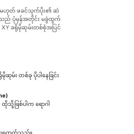
ို့မဟုတ် ဖခင်သုက်ပိုး၏ ဆဲ
းသည် ပုံမှန်အတိုင်း မခွဲထွက်
 XY ခရိုမိုဆုမ်းတစ်စုံအပြင်
ုဆုမ်း တစ်ခု ပိုပါနေခြင်း
ome)
်။ ထိုသို့ဖြစ်ပါက ရောဂါ
ံစားရတတ်သည်။