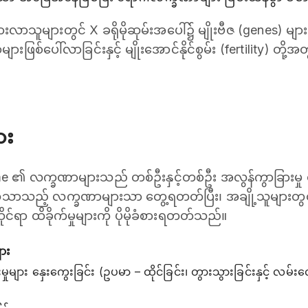
ာသူများတွင် X ခရိုမိုဆုမ်းအပေါ်၌ မျိုးဗီဇ (genes) များ 
ဏာများဖြစ်ပေါ်လာခြင်းနှင့် မျိုးအောင်နိုင်စွမ်း (fertility) 
ား
me ၏ လက္ခဏာများသည် တစ်ဦးနှင့်တစ်ဦး အလွန်ကွာခြားမှု 
ည့် လက္ခဏာများသာ တွေ့ရတတ်ပြီး၊ အချို့သူများတွင်မူ ရုပ်ပိ
ဆိုင်ရာ ထိခိုက်မှုများကို ပိုမိုခံစားရတတ်သည်။
ျား
့ဖြိုးမှုများ နှေးကွေးခြင်း (ဥပမာ – ထိုင်ခြင်း၊ တွားသွားခြင်းနှင့် လမ်