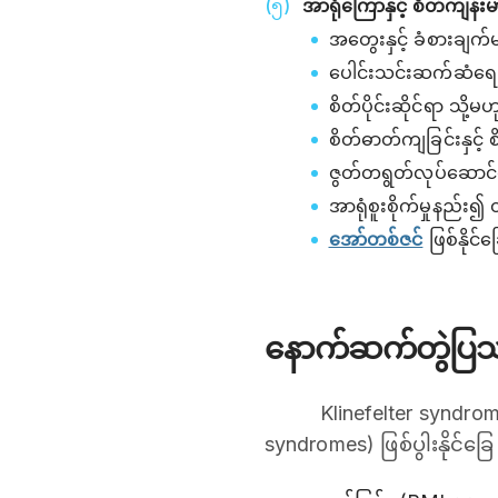
အာရုံကြောနှင့် စိတ်ကျန်
အတွေးနှင့် ခံစားချက်မ
ပေါင်းသင်းဆက်ဆံရေ
စိတ်ပိုင်းဆိုင်ရာ သို့မဟ
စိတ်ဓာတ်ကျခြင်းနှင့် စ
ဇွတ်တရွတ်လုပ်ဆောင်
အာရုံစူးစိုက်မှုနည်း၍ 
အော်တစ်ဇင်
ဖြစ်နိုင်ခြ
နောက်ဆက်တွဲပြ
Klinefelter syndrom
syndromes) ဖြစ်ပွါးနိုင်ခြေ 