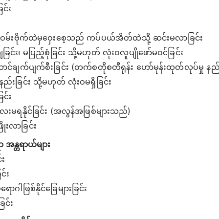
ြင်း
ဝမ်းဗိုက်ထဲမှဝှေးစေ့သည် ကပ်ပယ်အိတ်ထဲသို့ ဆင်းမလာခြင်း
ြင်း၊ မပြည့်စုံခြင်း သို့မဟုတ် လုံးဝလူပျိုဖော်မဝင်ခြင်း
ောင်ချက်ပျက်စီးခြင်း (တက်စတိုစတီရုန်း ‌ဟော်မုန်းထုတ်လုပ်မှု နည်
းခြင်း သို့မဟုတ် လုံးဝမရှိခြင်း
ြင်း
လေးမရနိုင်ခြင်း (အလွန်အဖြစ်များသည်)
ဖြိုးလာခြင်း
ရာ အန္တရာယ်များ
်း
ြင်း
ောဂါဖြစ်နိုင်ခြေများခြင်း
ခြင်း