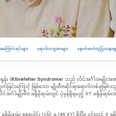
SEARCH
screening
PRESS RELEASE
16 JAN 2026
CLL HEALTH
Strengthens
Presence in Upp
Myanmar Throu
အကြောင်းရင်းများ
‌ရောဂါလက္ခဏာများ
နောက်ဆက်တွဲပြဿနာမျ
Acquisition of In
Phyu Laboratory
Clinic
ုန်း (
Klinefelter Syndrome
) သည် လိင်အင်္ဂါအမျိုးအစ
Yangon, Myanmar, 
January 2026 — CL
ုတ်ခြင်းကြောင့် ဖြစ်သော မျိုးဗီဇဆိုင်ရာရောဂါတစ်ခုဖြစ
HEALTH is pleased t
င်္ဂါမျိုးဗီဇ ခရိုမိုဆုမ်းတွင် ပုံမှန်ရှိရမည့် XY ခရိုမိုဆုမ်း
announce the...
ိုမိုဆုမ်း စုစုပေါင်း (၄၆) ခု (46,XY) ရှိပြီး၊ ၄င်းတွင် X ခရိုမ