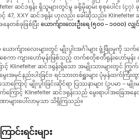
ter ဆင်ဒရုန်း ရှိသူများတွင်မူ ခရိုမိုဆုမ်း စုစုပေါင်း (၄၇) 
် 47, XXY ဆင်ဒရုန်း ဟုလည်း ခေါ်ဆိုသည်။ Klinefelter 
အနေတစ်ခုဖြစ်ပြီး
ယောက်ျားလေးဦးရေ (၅၀၀ – ၁၀၀၀) လျှင် (
 ယောက်ျားလေးများတွင် မျိုးပွါးအင်္ဂါများ ဖွံ့ဖြိုးမှုကို သ
်စေကာ ကျားဟော်မုန်းဖြစ်သည့် တက်စတိုစတီရုန်းဟော်မုန်း ထ
ာင့် Klinefelter ဆင်ဒရုန်းရှိသော အမျိုးသားများတွင် ကြွက်သာ
အမွေးအမှင်နည်းပါးခြင်း၊ ရင်သားတစ်ရှူးများ ပုံမှန်ထက်ကြီးထ
ှိသောကြောင့် မျိုးပွါးခြင်းဆိုင်ရာ ပြဿနာများ (ဥပမာ – မျို
တွက်ကြောင့် Klinefelter ဆင်ဒရုန်းသည် မွေးရာပါအခြေအနေ
္ခဏာများပေါ်လာမှသာ သိရှိကြသည်။
ောင်းရင်းများ