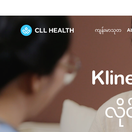
ကျန်းမာသုတ
A
Explore Services
Our Facilities
View all health articles
About us
Klin
Discover our commitment to transforming h
Comprehensive care for your health and 
Comprehensive care for your health and 
Emergencies
Our history
Diseases and Conditions
Primary care
Our polyclinics
Develo
လို
Quality primary and specialty care near you
Symptoms
Careers
Immunisation
Diagnos
Our clinics
Tests and Procedures
Digestive care
Fertilit
Diagnostics and treatment in one place