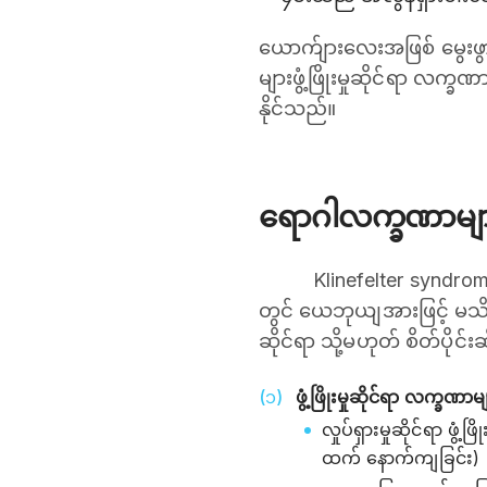
ယောက်ျားလေးအဖြစ် မွေးဖွားလ
များဖွံ့ဖြိုးမှုဆိုင်ရာ လက္ခ
နိုင်သည်။
‌ရောဂါလက္ခဏာမျ
Klinefelter syndro
တွင် ယေဘုယျအားဖြင့် မသိသာသ
ဆိုင်ရာ သို့မဟုတ် စိတ်ပိုင်း
ဖွံ့ဖြိုးမှုဆိုင်ရာ လက္ခဏာမ
လှုပ်ရှားမှုဆိုင်ရာ ဖွံ
ထက် နောက်ကျခြင်း)