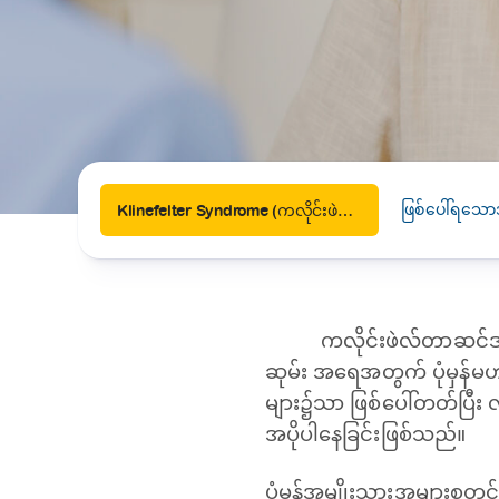
News
Drugs and Supplements
Rehabilitation
Health 
Laboratories
Accurate and reliable diagnostic testing services
Healthy Lifestyles
Medical travel offices
One-stop medical referral services
ဖြစ်ပေါ်ရသော
Klinefelter Syndrome (ကလိုင်းဖဲလ်တာ ဆင်ဒရုန်း)
ကလိုင်းဖဲလ်တာဆင်ဒရ
ဆုမ်း အရေအတွက် ပုံမှန်မဟ
များ၌သာ ဖြစ်ပေါ်တတ်ပြီး လိင်အ
အပိုပါနေခြင်းဖြစ်သည်။
ပုံမှန်အမျိုးသားအများစုတွင် ခရ