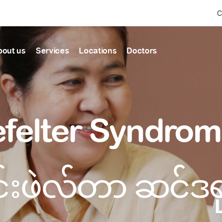
C
bout us
Services
Locations
Doctors
Find Health articles by first letter
News & Ann
Our clinics
Our featured
efelter Syndro
ealthcare
A
B
C
D
E
F
G
H
I
J
K
well-being
well-being
Dedicated to providing
Trusted care for every 
L
M
N
O
P
Q
R
S
T
U
V
healthcare services
W
X
Y
Z
#
Primary c
pmental screening
Shin Saw Pu Cl
င်းဖဲလ်တာ ဆင်ဒရု
Comprehensive 
Or search by keyword
tics
to elderly stag
A Top-Tier Primary Car
needed
Local and Expatriate F
ALL ARTICLES
y care