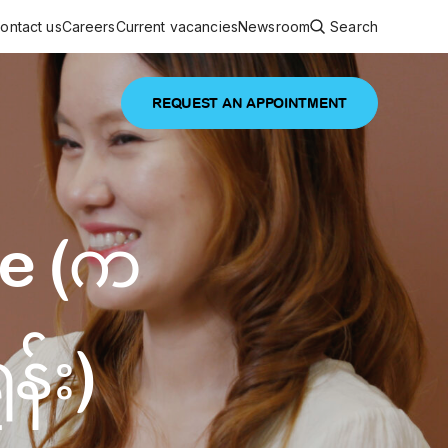
ontact us
Careers
Current vacancies
Newsroom
Search
REQUEST AN APPOINTMENT
ouncements
 services
Featured article
me (က
 comprehensive interdisciplinary
stage of life
are
inic
န်း)
and continuing health care from prenatal
es, coordinating with specialists as
e Facility Inaugurated in Yangon for
amilies