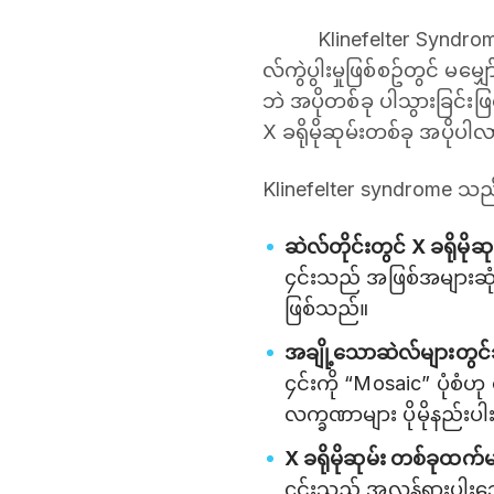
Klinefelter Syndrom
လ်ကွဲပွါးမှုဖြစ်စဥ်တွင် မမျှ
ဘဲ အပိုတစ်ခု ပါသွားခြင်းဖြစ
X ခရိုမိုဆုမ်းတစ်ခု အပိုပါ
Klinefelter syndrome သည်
ဆဲလ်တိုင်းတွင် X ခရိုမိုဆ
၄င်းသည် အဖြစ်အများဆုံး အ
ဖြစ်သည်။
အချို့သောဆဲလ်များတွင်သ
၄င်းကို “Mosaic” ပုံစံဟု 
လက္ခဏာများ ပိုမိုနည်းပါ
X ခရိုမိုဆုမ်း တစ်ခုထက်မ
၄င်းသည် အလွန်ရှားပါး