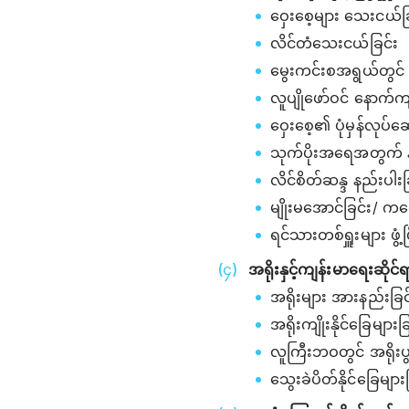
ဝှေးစေ့များ သေးငယ်ခ
လိင်တံသေးငယ်ခြင်း
မွေးကင်းစအရွယ်တွင် 
လူပျိုဖော်ဝင် နောက်ကျခ
ဝှေးစေ့၏ ပုံမှန်လုပ်ဆ
သုက်ပိုးအရေအတွက် နည်
လိင်စိတ်ဆန္ဒ နည်းပါးခ
မျိုးမအောင်ခြင်း/ က
ရင်သားတစ်ရှူးများ ဖွံ့
အရိုးနှင့်ကျန်းမာရေးဆိုင်
အရိုးများ အားနည်းခြင
အရိုးကျိုးနိုင်ခြေများခ
လူကြီးဘဝတွင် အရိုးပွရ
သွေးခဲပိတ်နိုင်ခြေများ