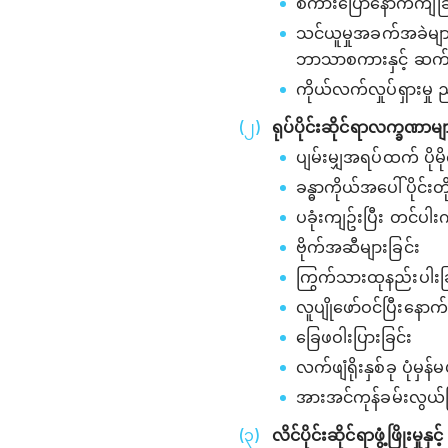
စကားပြောနောက်ကျခြ
သင်ယူမှုအခက်အခဲများ –
ဘာသာစကားနှင့် ဆက်သ
ကိုယ်လက်လှုပ်ရှားမှု ည
ရုပ်ပိုင်းဆိုင်ရာလက္ခဏာမျ
ပျမ်းမျှအရပ်ထက် ပိုမိ
ခန္ဓာကိုယ်အပေါ်ပိုင်း
ပခုံးကျဥ်းပြီး တင်ပါး
ဗိုက်အဆီများခြင်း
ကြွက်သားထုနည်းပါးခြင်
လူပျိုဖော်ဝင်ပြီးနောက်
ခြေဖဝါးပြားခြင်း
လက်ဖျံရိုးနှစ်ခု ပုံမ
အားအင်ကုန်ခမ်းလွယ်ခ
လိင်ပိုင်းဆိုင်ရာဖွံ့ဖြိုးမှုန