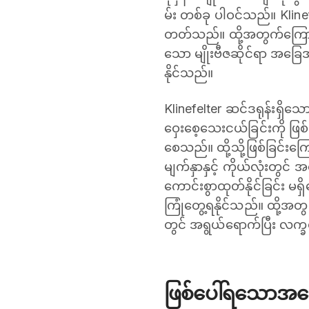
မ်း တစ်ခု ပါဝင်သည်။ Klinefel
တတ်သည်။ ထို့အတွက်ကြောင့
သော မျိုးဗီဇဆိုင်ရာ အခြေ
နိုင်သည်။
Klinefelter ဆင်ဒရုန်းရှိသော
ဝှေးစေ့သေးငယ်ခြင်းကို ဖြစ
စေသည်။ ထို့သို့ဖြစ်ခြင်းကြေ
မျက်နှာနှင့် ကိုယ်လုံးတွင် 
ကောင်းစွာထုတ်နိုင်ခြင်း မရ
ကြုံတွေ့ရနိုင်သည်။ ထို့အ
တွင် အရွယ်ရောက်ပြီး ‌လက
ဖြစ်ပေါ်ရသောအကြ