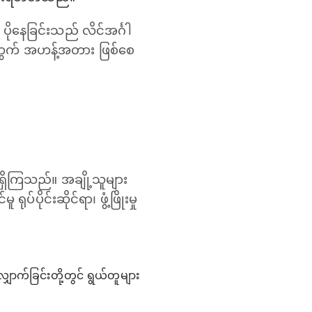
ပိုနေခြင်းသည် လိင်အင်္ဂါ
တို့အတွက် အဟန့်အတား ဖြစ်စေ
ရှိကြသည်။ အချို့သူများ
ုင်းဆိုင်ရာ၊ ဖွံ့ဖြိုးမှု
းလျှောက်ခြင်းတို့တွင် ရွယ်တူများ