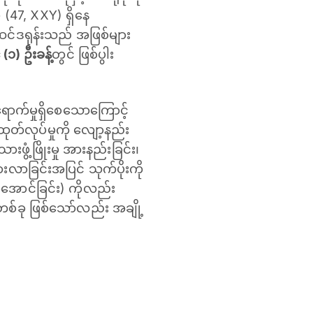
ခု (47, XXY) ရှိနေ
ဆင်ဒရုန်းသည် အဖြစ်များ
၁) ဦးခန့်
တွင် ဖြစ်ပွါး
က်ရောက်မှုရှိစေသောကြောင့်
ုတ်လုပ်မှုကို လျော့နည်း
းဖွံ့ဖြိုးမှု အားနည်းခြင်း၊
ွားလာခြင်းအပြင် သုက်ပိုးကို
းမအောင်ခြင်း) ကိုလည်း
တစ်ခု ဖြစ်သော်လည်း အချို့